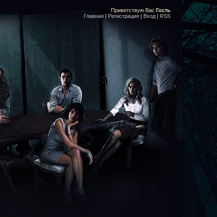
Приветствую Вас
Гость
Главная
|
Регистрация
|
Вход
|
RSS