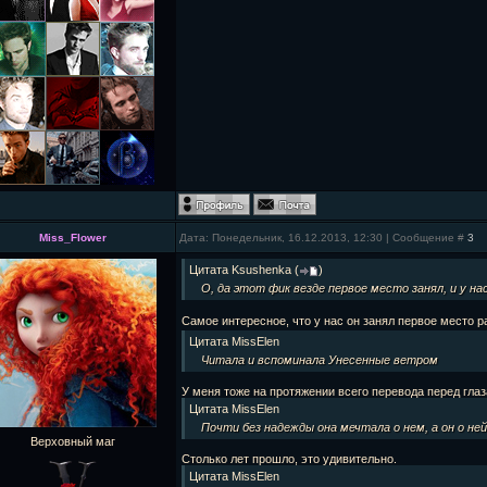
Miss_Flower
Дата: Понедельник, 16.12.2013, 12:30 | Сообщение #
3
Цитата
Ksushenka
(
)
О, да этот фик везде первое место занял, и у нас,
Самое интересное, что у нас он занял первое место 
Цитата
MissElen
Читала и вспоминала Унесенные ветром
У меня тоже на протяжении всего перевода перед гла
Цитата
MissElen
Почти без надежды она мечтала о нем, а он о ней
Верховный маг
Столько лет прошло, это удивительно.
Цитата
MissElen