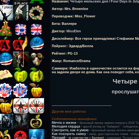
Название:
Четыре июльских дня / Four Days in Jul
Автор:
Mrs. Brownloe
Переводчик:
Miss_Flower
Бета:
Валлери
Диктор:
MissElen
Дисклеймер:
Все герои принадлежат Стефании М
Пейринг:
Эдвард/Белла
Рейтинг:
PG-13
Жанр:
Romance/Drama
Саммари:
Изабелла в одиночестве остается на фе
на заднем дворе ее дома. Как она поведет себя, 
Четыре
прослушат
________________________________
Другие мои работы:
Собственные минифики:
Мечта о жизни
-
бронзовый призер зимнего конкурса 2019 "
Мелодия сердца
-
другой взгляд на "Лабиринт" - победител
Смотрите, как я умею
-
бронзовый призер летнего мини-фе
Как покорить самку
-
юмор, доисторическое племя - побед
Прощай
-
(в соавторстве с Валлери) -
номинация "Лучшее воп