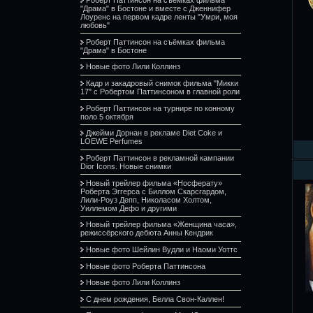
"Драма" в Бостоне и вместе с Дженнифер
Лоуренс на первом кадре ленты "Умри, моя
любовь"
Роберт Паттинсон на съёмках фильма
"Драма" в Бостоне
Новые фото Лили Коллинз
Кадр и закадровый снимок фильма "Микки
17" с Робертом Паттинсоном в главной роли
Роберт Паттинсон на турнире по конному
поло 5 октября
Джейми Дорнан в рекламе Diet Coke и
LOEWE Perfumes
Роберт Паттинсон в рекламной кампании
Dior Icons. Новые снимки
Новый трейлер фильма «Носферату»
Роберта Эггерса с Биллом Скарсгардом,
Лили-Роуз Депп, Николасом Холтом,
Уиллемом Дефо и другими
Новый трейлер фильма «Женщина часа»,
режиссёрского дебюта Анны Кендрик
Новые фото Шейлин Вудли и Наоми Уоттс
Новые фото Роберта Паттинсона
Новые фото Лили Коллинз
С днем рождения, Белла Свон-Каллен!