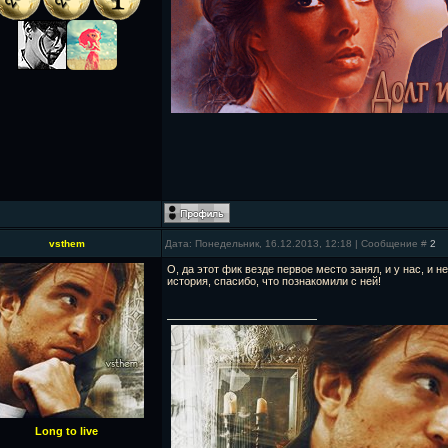
vsthem
Дата: Понедельник, 16.12.2013, 12:18 | Сообщение #
2
О, да этот фик везде первое место занял, и у нас, и н
история, спасибо, что познакомили с ней!
Long to live