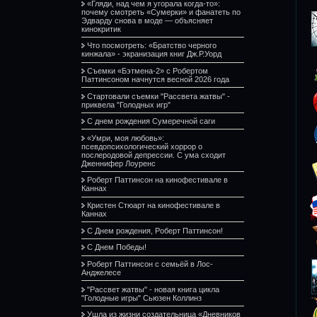
«Гляди, над чем я угорала когда-то»:
почему смотреть «Сумерки» и фанатеть по
Эдварду снова в моде — объясняет
кинокритик
Что посмотреть: «Братство черного
кинжала» - экранизация книг Дж.Р.Уорд
Съемки «Бэтмена-2» с Робертом
Паттинсоном начнутся весной 2026 года
Стартовали съемки "Рассвета жатвы" -
приквела "Голодных игр"
С днем рождения Сумеречной саги
«Умри, моя любовь»:
псевдопсихологический хоррор о
послеродовой депрессии. С ума сходит
Дженнифер Лоуренс
Роберт Паттинсон на кинофестивале в
Каннах
Кристен Стюарт на кинофестивале в
Каннах
С Днем рождения, Роберт Паттинсон!
С Днем Победы!
Роберт Паттинсон с семьёй в Лос-
Анджелесе
"Рассвет жатвы" - новая книга цикла
"Голодные игры" Сьюзен Коллинз
Ушла из жизни создательница «Дневников