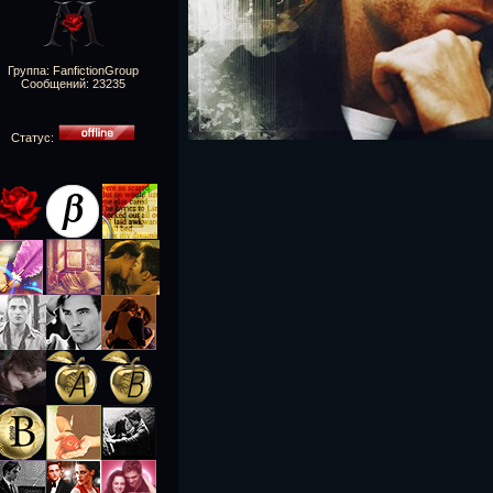
Группа: FanfictionGroup
Сообщений:
23235
Статус: