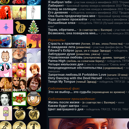
Я выбрал тебя
-
участник конкурса минификов 2015 "Отраже
Лабиринт
-
бронзовый призер конкурса минификов 2013 "Пять
Вслед за солнцем
-
участник конкурса минификов 2013 "Скв
Его дневник
-
победитель конкурса минификов 2012 "Продолж
Она была предначертана мне
-
бронзовый призер конкур
Чудо должно произойти
-
участник конкурса минификов 
Волшебные елки
-
победитель TRA'13 (Лучший юмористичес
елки"
Теряя, обретаем...
-
(в соавторстве с Валлери) -
участник к
Возможно, она поверила мне...
-
участник конкурса 201
Переводы:
Страсть и приличие
-
(Англия, 19 век, эпоха Регенства)
по
В ожидании лета
-
(романтика)
участник фанфик-феста "Sum
Edward's Eclipse
-
(душа, ум и сердце Эдварда)
победитель 
Заблудшие души
-
(романтика, ужасы)
мини
Отравленная любовь
-
(альтернатива, драмма, трагедия)
Parma High
-
(любовь на солнечном берегу)
победитель TRTA'
Четыре июльских дня
(1 место в конкурсе "Сквозь века",
Непредвиденные обстоятельства
-
(средневековье)
по
завершен
Запретная любовь/A Forbidden Love
(начало 19 века)
Dirty Dancing with the Devil Herself
-
победитель TRTA'1
Tempt My Tongue
-
(темный Эдвард)
победитель TRTA'18 - 
Собственный фик:
Это не выбор... это судьба
-
(перемещение во времени)
Собственное произведение:
Жизнь после жизни
-
-
(в соавторстве с Валлери)
мини
Каким будет завтра
-
мини
Цвет завтрашнего дня
-
победитель TRA'15, TRA'16, TRA'