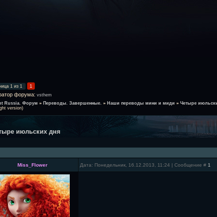
1
ница
1
из
1
ратор форума:
vsthem
ht Russia. Форум
»
Переводы. Завершенные.
»
Наши переводы мини и миди
»
Четыре июльски
ight version)
тыре июльских дня
Miss_Flower
Дата: Понедельник, 16.12.2013, 11:24 | Сообщение #
1