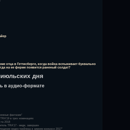
y
айер
рме отца в Геттисберге, когда война вспыхивает буквально
когда на ее ферме появится раненый солдат?
 июльских дня
ь в аудио-формате
Снежные фантазии"
ь TRA'19 в трех номинациях
ста 2018
итель TRA'17 - миди, завершен
лощение видео-трейлера в зимнем конкурсе 2017"