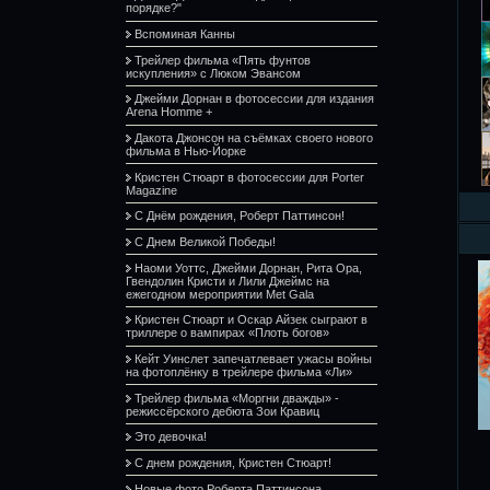
порядке?"
Вспоминая Канны
Трейлер фильма «Пять фунтов
искупления» с Люком Эвансом
Джейми Дорнан в фотосессии для издания
Arena Homme +
Дакота Джонсон на съёмках своего нового
фильма в Нью-Йорке
Кристен Стюарт в фотосессии для Porter
Magazine
С Днём рождения, Роберт Паттинсон!
С Днем Великой Победы!
Наоми Уоттс, Джейми Дорнан, Рита Ора,
Гвендолин Кристи и Лили Джеймс на
ежегодном мероприятии Met Gala
Кристен Стюарт и Оскар Айзек сыграют в
триллере о вампирах «Плоть богов»
Кейт Уинслет запечатлевает ужасы войны
на фотоплёнку в трейлере фильма «Ли»
Трейлер фильма «Моргни дважды» -
режиссёрского дебюта Зои Кравиц
Это девочка!
С днем рождения, Кристен Стюарт!
Новые фото Роберта Паттинсона