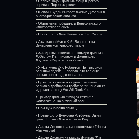
Первые кадры фильма «Мир Юрского
периода: Перерождение»
Шейлин Вудли сыграет Дженис Джоплин в
биографическом фильме
Объявлены победители Венецианского
кинофестиваля 2024
Новые фото Лили Коллинз и Кейт Уинслет
Джулианна Мур и Кейт Бланшетт на
Венецианском кинофестивале
Закадровые снимки с площадки фильма с
Робертом Паттинсоном и Дженнифер
Лоуренс «Умри, моя любовь»
У «Бэтмена 2» с Робертом Паттинсоном
большой апдейт — правда, это всё ещё
плохая новость для фанатов
Брэд Питт садится за руль гоночного
болида в драйвовом трейлере экшена «Ф1»
и делает это под We Will Rock You
Трейлер фильма "Уход за кожей" с
Элизабет Бэнкс в главной роли
Нам нужна ваша помощь
Новые фото Джексона Рэтбоуна, Эшли
Грин, Келлана Латса и Никки Рид
Дакота Джонсон на кинофестивале Tribeca
Film Festival
Дакота Джонсон на кадрах фильма "Я в