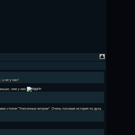
 и не у нас!
раньше, чем у них
зами стояли "Унесенные ветром". Очень похожая история по духу.
.