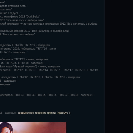
ние"
десят оттенков лета"
озь века"
ение следует..."
са минификов 2012 "DarkBella"
2012 "Все началось с выбора елки"
кий минифик), участник конкурса минификов 2012 "Все началось с выбора
онкурса минификов 2012 "Все началось с выбора елки"
2 "Быть может, это любовь"
бедитель TRTA'18, TRTA'19 - завершен
mertime" 2019, победитель TRTA'19 - мини
TRTA'15 - завершен
победитель TRTA'15 - мини, завершен
15, TRTA'16, TRTA'18 - завершен
 Приз жюри "Лучший перевод") - мини, завершен
бедитель TRTA'12, TRTA'13, TRTA'14, TRTA'15, TRTA'17, TRTA'18, TRTA'19 -
-
победитель TRTA'12, TRTA'13, TRTA'14, TRTA'16 - завершен
8 - завершен
завершен
победитель TRA'13, TRA'14, TRA'15, TRA'16, TRA'17, TRA'18 - завершен
18 - завершен
(совместное творение группы "Икремус")