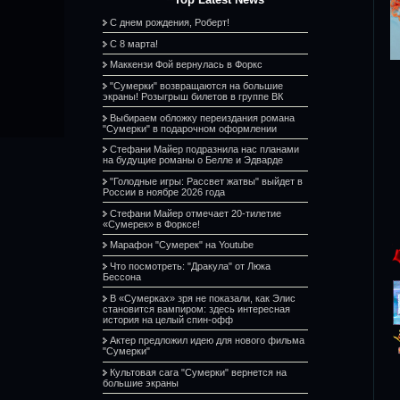
С днем рождения, Роберт!
С 8 марта!
Маккензи Фой вернулась в Форкс
"Сумерки" возвращаются на большие
экраны! Розыгрыш билетов в группе ВК
Выбираем обложку переиздания романа
"Сумерки" в подарочном оформлении
Стефани Майер подразнила нас планами
на будущие романы о Белле и Эдварде
"Голодные игры: Рассвет жатвы" выйдет в
России в ноябре 2026 года
Стефани Майер отмечает 20-тилетие
«Сумерек» в Форксе!
Марафон "Сумерек" на Youtube
Что посмотреть: "Дракула" от Люка
Бессона
В «Сумерках» зря не показали, как Элис
становится вампиром: здесь интересная
история на целый спин-офф
Актер предложил идею для нового фильма
"Сумерки"
Культовая сага "Сумерки" вернется на
большие экраны