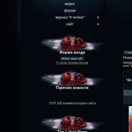
видео
форум
журнал "tr review"
сайт
Форма входа
Стра
Моде
Войти через uID
Старая форма входа
Twilig
века" l
Че
Горячие новости
ТОП 300 комментаторов сайта
Top Latest News