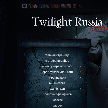
главная страница
о стефани майер
книги сумеречной саги
герои сумеречной саги
экранизации
библиотека
фанфикшн
поисковик фанфиков
новости
галерея