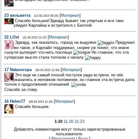
23
вильветта
[
Материал
]
(12.04.2015 09:25)
Спасибо большое!Эдвард бывает так упертым и все таки
убедил Карлайна и встретился с Беллой.
22
LOst
[
Материал
]
(11.04.2015 21:37)
Эдвард, как оказалось, горазд на выдумки
Придумал
же такое, и Карлайл поддержал, скорее уж понял, что иначе
сынуля вытворит что-нить похлеще
Но главное, что эта
суперская мысля стала толчком к началу
17
Natavoropa
[
Материал
]
(09.04.2015 12:50)
Это еще не самый плохой поступок ради встречи, но обо
оказались в неловком положении, но главное эта встреча дала
толчок к продолжению отношений.
Спасибо за главу.
16
Helen77
[
Материал
]
(09.04.2015 11:20)
Спасибо большое.
1-10
11-20
21-23
Добавлять комментарии могут только зарегистрированные
пользователи.
[
Регистрация
|
Вход
]