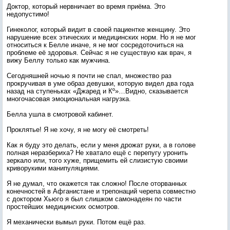
Доктор, который нервничает во время приёма. Это
недопустимо!
Гинеколог, который видит в своей пациентке женщину. Это
нарушение всех этических и медицинских норм. Но я не мог
относиться к Белле иначе, я не мог сосредоточиться на
проблеме её здоровья. Сейчас я не существую как врач, я
вижу Беллу только как мужчина.
Сегодняшней ночью я почти не спал, множество раз
прокручивая в уме образ девушки, которую видел два года
назад на ступеньках «Джаред и Кº»…Видно, сказывается
многочасовая эмоциональная нагрузка.
Белла ушла в смотровой кабинет.
Проклятье! Я не хочу, я не могу её смотреть!
Как я буду это делать, если у меня дрожат руки, а в голове
полная неразбериха? Не хватало ещё с перепугу уронить
зеркало или, того хуже, прищемить ей слизистую своими
криворукими манипуляциями.
Я не думал, что окажется так сложно! После оторванных
конечностей в Афганистане и трепонаций черепа совместно
с доктором Хьюго я был слишком самонадеян по части
простейших медицинских осмотров.
Я механически вымыл руки. Потом ещё раз.