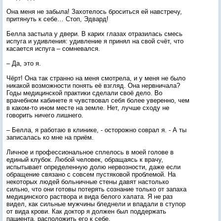
Она меня не забыла! Захотелось броситься ей навстречу,
притянуть к себе… Стоп, Эдвард!
Белла застыла у двери. В карих глазах отразилась смесь
испуга и удивления: удивление я принял на свой счёт, что
касается испуга – сомневался.
– Да, это я.
Чёрт! Она так странно на меня смотрела, и у меня не было
никакой возможности понять её взгляд. Она нервничала?
Годы медицинской практики сделали своё дело. Во
врачебном кабинете я чувствовал себя более уверенно, чем
в каком-то ином месте на земле. Нет, лучше сходу не
говорить ничего лишнего.
– Белла, я работаю в клинике, - осторожно соврал я. - А ты
записалась ко мне на приём.
Личное и профессиональное сплелось в моей голове в
единый клубок. Любой человек, обращаясь к врачу,
испытывает определенную долю нервозности, даже если
обращение связано с совсем пустяковой проблемой. На
некоторых людей больничные стены давят настолько
сильно, что они готовы потерять сознание только от запаха
медицинского раствора и вида белого халата. Я не раз
видел, как сильные мужчины бледнели и впадали в ступор
от вида крови. Как доктор я должен был поддержать
пациента, расположить его к себе.