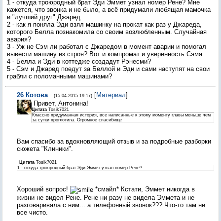
1 - откуда троюродный брат Эди Эммет узнал номер Рене? Мне
кажется, что звонка и не было, а всё придумали любящая мамочка
и "лучший друг" Джаред
2 - как я поняла Эди взял машинку на прокат как раз у Джареда,
которого Белла познакомила со своим возлюбленным. Случайная
авария?
3 - Уж не Сэм ли работал с Джаредом в момент аварии и помогал
вывести машину из строя? Вот и компромат и уверенность Сэма
4 - Белла и Эди в коттедже создадут Рэнесми?
5 - Сэм и Джаред поедут за Беллой и Эди и сами наступят на свои
грабли с поломанными машинами?
26
Котова
[
Материал
]
(15.04.2015 19:17)
Привет, Антонина!
Цитата
Tosik7021
Классно придуманная история, все написанные к этому моменту главы меньше чем
за сутки проглотила. Огромное спасибище
Вам спасибо за вдохновляющий отзыв и за подробные разборки
сюжета "Клиники".
Цитата
Tosik7021
1 - откуда троюродный брат Эди Эммет узнал номер Рене?
Хороший вопрос!
*смайл* Кстати, Эммет никогда в
жизни не видел Рене. Рене ни разу не видела Эммета и не
разговаривала с ним... а телефонный звонок??? Что-то там не
все чисто.