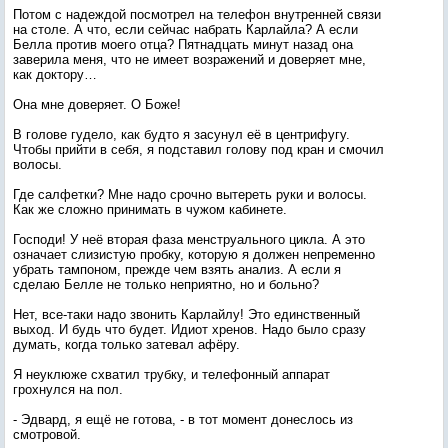
Потом с надеждой посмотрел на телефон внутренней связи
на столе. А что, если сейчас набрать Карлайла? А если
Белла против моего отца? Пятнадцать минут назад она
заверила меня, что не имеет возражений и доверяет мне,
как доктору…
Она мне доверяет. О Боже!
В голове гудело, как будто я засунул её в центрифугу.
Чтобы прийти в себя, я подставил голову под кран и смочил
волосы.
Где салфетки? Мне надо срочно вытереть руки и волосы.
Как же сложно принимать в чужом кабинете.
Господи! У неё вторая фаза менструального цикла. А это
означает слизистую пробку, которую я должен непременно
убрать тампоном, прежде чем взять анализ. А если я
сделаю Белле не только неприятно, но и больно?
Нет, все-таки надо звонить Карлайлу! Это единственный
выход. И будь что будет. Идиот хренов. Надо было сразу
думать, когда только затевал афёру.
Я неуклюже схватил трубку, и телефонный аппарат
грохнулся на пол.
- Эдвард, я ещё не готова, - в тот момент донеслось из
смотровой.