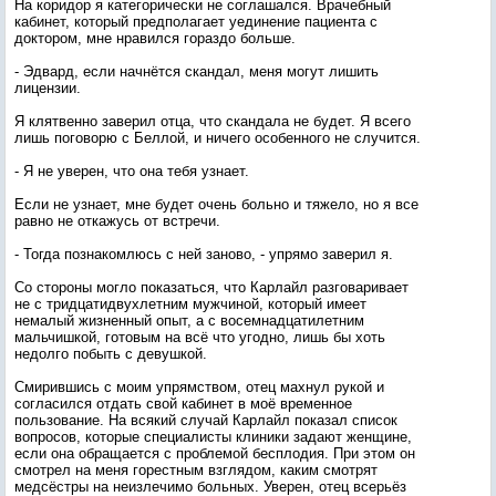
На коридор я категорически не соглашался. Врачебный
кабинет, который предполагает уединение пациента с
доктором, мне нравился гораздо больше.
- Эдвард, если начнётся скандал, меня могут лишить
лицензии.
Я клятвенно заверил отца, что скандала не будет. Я всего
лишь поговорю с Беллой, и ничего особенного не случится.
- Я не уверен, что она тебя узнает.
Если не узнает, мне будет очень больно и тяжело, но я все
равно не откажусь от встречи.
- Тогда познакомлюсь с ней заново, - упрямо заверил я.
Со стороны могло показаться, что Карлайл разговаривает
не с тридцатидвухлетним мужчиной, который имеет
немалый жизненный опыт, а с восемнадцатилетним
мальчишкой, готовым на всё что угодно, лишь бы хоть
недолго побыть с девушкой.
Смирившись с моим упрямством, отец махнул рукой и
согласился отдать свой кабинет в моё временное
пользование. На всякий случай Карлайл показал список
вопросов, которые специалисты клиники задают женщине,
если она обращается с проблемой бесплодия. При этом он
смотрел на меня горестным взглядом, каким смотрят
медсёстры на неизлечимо больных. Уверен, отец всерьёз