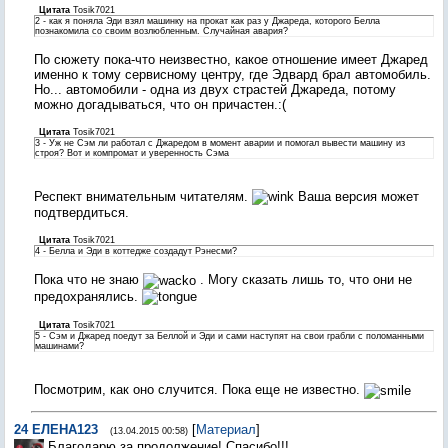
Цитата
Tosik7021
2 - как я поняла Эди взял машинку на прокат как раз у Джареда, которого Белла
познакомила со своим возлюбленным. Случайная авария?
По сюжету пока-что неизвестно, какое отношение имеет Джаред
именно к тому сервисному центру, где Эдвард брал автомобиль.
Но... автомобили - одна из двух страстей Джареда, потому
можно догадываться, что он причастен.:(
Цитата
Tosik7021
3 - Уж не Сэм ли работал с Джаредом в момент аварии и помогал вывести машину из
строя? Вот и компромат и уверенность Сэма
Респект внимательным читателям.
Ваша версия может
подтвердиться.
Цитата
Tosik7021
4 - Белла и Эди в коттедже создадут Рэнесми?
Пока что не знаю
. Могу сказать лишь то, что они не
предохранялись.
Цитата
Tosik7021
5 - Сэм и Джаред поедут за Беллой и Эди и сами наступят на свои грабли с поломанными
машинами?
Посмотрим, как оно случится. Пока еще не известно.
24
ЕЛЕНА123
[
Материал
]
(13.04.2015 00:58)
Благодарю за продолжение! Спасибо!!!