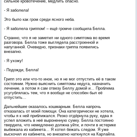
сильное кровотечение, медлить опасно.
- Я заболела!
Это было как гром среди ясного неба.
- Я заболела гриппом! – ещё громче сообщила Белла.
Странно, что я не заметил ни одного симптома во время
разговора. Белла тоже выглядела расстроенной и
напуганной. Очевидно, признаки гриппа появились
внезапно.
- Я ухожу!
- Подожди, Белла!
Грипп это или что-то иное, но я не мог отпустить её в таком
состоянии. Нужно выяснить симптомы недуга, назначить
лечение, а потом я сам отвезу Беллу домой и… Проблема
усугублялась тем, что я вообще не способен был её
отпустить…
Дальнейшее оказалось кошмарным. Белла напрочь
отказалась от моей помощи. Она категорически не хотела,
чтобы я к ней приближался. Резко отдёрнула руку, едва я
успел вложить в неё выроненную сумку. Белла постоянно
твердила, что немедленно должна уйти, и почти в истерике
выбежала из кабинета… Я хотел бежать следом. Я уже
выскочил из кабинета, но внезапно наткнулся на Карлайла.