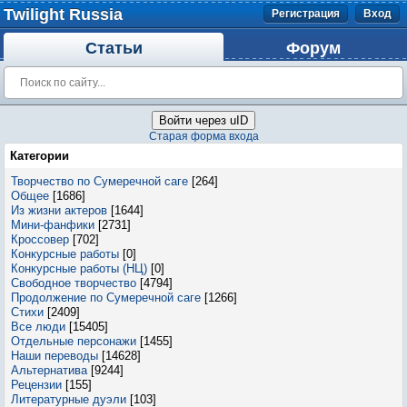
Twilight Russia
Регистрация
Вход
Статьи
Форум
Войти через uID
Старая форма входа
Категории
Творчество по Сумеречной саге
[264]
Общее
[1686]
Из жизни актеров
[1644]
Мини-фанфики
[2731]
Кроссовер
[702]
Конкурсные работы
[0]
Конкурсные работы (НЦ)
[0]
Свободное творчество
[4794]
Продолжение по Сумеречной саге
[1266]
Стихи
[2409]
Все люди
[15405]
Отдельные персонажи
[1455]
Наши переводы
[14628]
Альтернатива
[9244]
Рецензии
[155]
Литературные дуэли
[103]