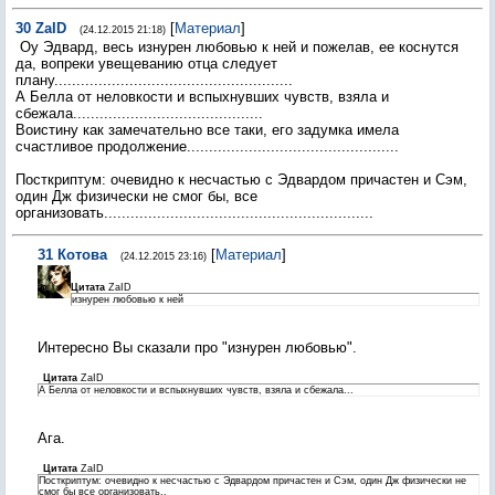
30
ZaID
[
Материал
]
(24.12.2015 21:18)
Оу Эдвард, весь изнурен любовью к ней и пожелав, ее коснутся
да, вопреки увещеванию отца следует
плану......................................................
А Белла от неловкости и вспыхнувших чувств, взяла и
сбежала...........................................
Воистину как замечательно все таки, его задумка имела
счастливое продолжение................................................
Посткриптум: очевидно к несчастью с Эдвардом причастен и Сэм,
один Дж физически не смог бы, все
организовать.............................................................
31
Котова
[
Материал
]
(24.12.2015 23:16)
Цитата
ZaID
изнурен любовью к ней
Интересно Вы сказали про "изнурен любовью".
Цитата
ZaID
А Белла от неловкости и вспыхнувших чувств, взяла и сбежала...
Ага.
Цитата
ZaID
Посткриптум: очевидно к несчастью с Эдвардом причастен и Сэм, один Дж физически не
смог бы все организовать..