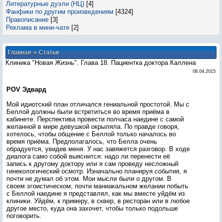
Литературные дуэли (НЦ)
[4]
Фанфики по другим произведениям
[4324]
Правописание
[3]
Реклама в мини-чате
[2]
»
Главная
Статьи
Клиника "Новая Жизнь". Глава 18. Пациентка доктора Каллена
08.04.2015
POV Эдвард
Мой идиотский план отличался гениальной простотой. Мы с
Беллой должны были встретиться во время приёма в
кабинете. Перспектива провести полчаса наедине с самой
желанной в мире девушкой окрыляла. По правде говоря,
хотелось, чтобы общение с Беллой только началось во
время приёма. Предполагалось, что Белла очень
обрадуется, увидев меня. У нас завяжется разговор. В ходе
диалога само собой выяснится: надо ли перенести её
запись к другому доктору или я сам проведу несложный
гинекологический осмотр. Изначально планируя события, я
почти не думал об этом. Мои мысли были о другом. В
своем эгоистическом, почти маниакальном желании побыть
с Беллой наедине я представлял, как мы вместе уйдём из
клиники. Уйдём, к примеру, в сквер, в ресторан или в любое
другое место, куда она захочет, чтобы только подольше
поговорить.