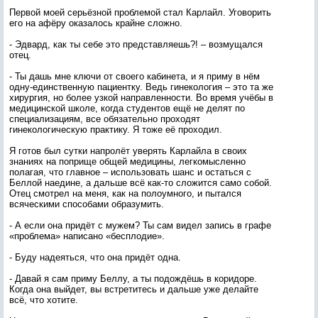
Первой моей серьёзной проблемой стал Карлайл. Уговорить
его на афёру оказалось крайне сложно.
- Эдвард, как ты себе это представляешь?! – возмущался
отец.
- Ты дашь мне ключи от своего кабинета, и я приму в нём
одну-единственную пациентку. Ведь гинекология – это та же
хирургия, но более узкой направленности. Во время учёбы в
медицинской школе, когда студентов ещё не делят по
специализациям, все обязательно проходят
гинекологическую практику. Я тоже её проходил.
Я готов был сутки напролёт уверять Карлайла в своих
знаниях на поприще общей медицины, легкомысленно
полагая, что главное – использовать шанс и остаться с
Беллой наедине, а дальше всё как-то сложится само собой.
Отец смотрел на меня, как на полоумного, и пытался
всяческими способами образумить.
- А если она придёт с мужем? Ты сам видел запись в графе
«проблема» написано «бесплодие».
- Буду надеяться, что она придёт одна.
- Давай я сам приму Беллу, а ты подождёшь в коридоре.
Когда она выйдет, вы встретитесь и дальше уже делайте
всё, что хотите.