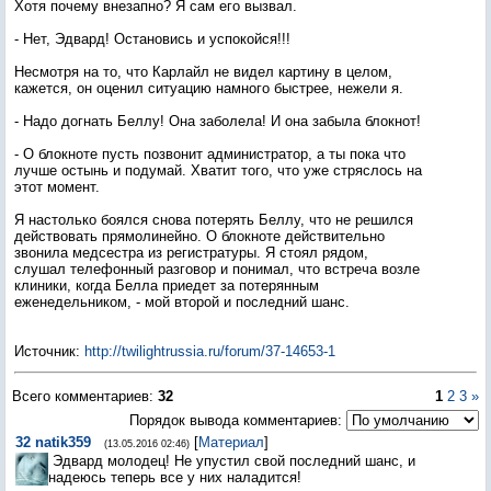
Хотя почему внезапно? Я сам его вызвал.
- Нет, Эдвард! Остановись и успокойся!!!
Несмотря на то, что Карлайл не видел картину в целом,
кажется, он оценил ситуацию намного быстрее, нежели я.
- Надо догнать Беллу! Она заболела! И она забыла блокнот!
- О блокноте пусть позвонит администратор, а ты пока что
лучше остынь и подумай. Хватит того, что уже стряслось на
этот момент.
Я настолько боялся снова потерять Беллу, что не решился
действовать прямолинейно. О блокноте действительно
звонила медсестра из регистратуры. Я стоял рядом,
слушал телефонный разговор и понимал, что встреча возле
клиники, когда Белла приедет за потерянным
еженедельником, - мой второй и последний шанс.
Источник
:
http://twilightrussia.ru/forum/37-14653-1
Всего комментариев
:
32
1
2
3
»
Порядок вывода комментариев:
32
natik359
[
Материал
]
(13.05.2016 02:46)
Эдвард молодец! Не упустил свой последний шанс, и
надеюсь теперь все у них наладится!