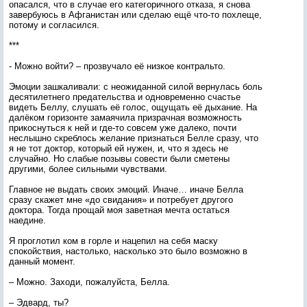
опасался, что в случае его категоричного отказа, я снова
завербуюсь в Афганистан или сделаю ещё что-то похлеще,
потому и согласился.
***
- Можно войти? – прозвучало её низкое контральто.
Эмоции зашкаливали: с неожиданной силой вернулась боль
десятилетнего предательства и одновременно счастье
видеть Беллу, слушать её голос, ощущать её дыхание. На
далёком горизонте замаячила призрачная возможность
прикоснуться к ней и где-то совсем уже далеко, почти
неслышно скреблось желание признаться Белле сразу, что
я не тот доктор, который ей нужен, и, что я здесь не
случайно. Но слабые позывы совести были сметены
другими, более сильными чувствами.
Главное не выдать своих эмоций. Иначе… иначе Белла
сразу скажет мне «до свидания» и потребует другого
доктора. Тогда прощай моя заветная мечта остаться
наедине.
Я проглотил ком в горле и нацепил на себя маску
спокойствия, настолько, насколько это было возможно в
данный момент.
– Можно. Заходи, пожалуйста, Белла.
– Эдвард, ты?