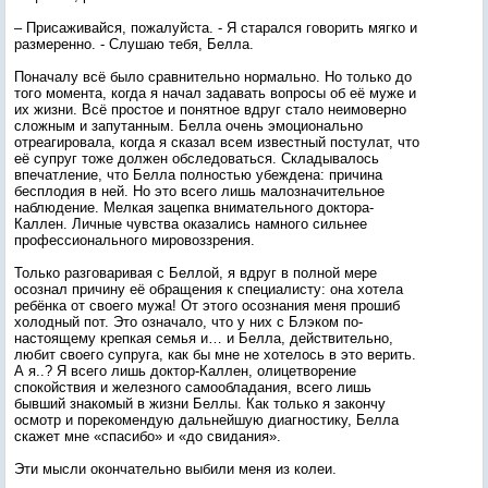
– Присаживайся, пожалуйста. - Я старался говорить мягко и
размеренно. - Слушаю тебя, Белла.
Поначалу всё было сравнительно нормально. Но только до
того момента, когда я начал задавать вопросы об её муже и
их жизни. Всё простое и понятное вдруг стало неимоверно
сложным и запутанным. Белла очень эмоционально
отреагировала, когда я сказал всем известный постулат, что
её супруг тоже должен обследоваться. Складывалось
впечатление, что Белла полностью убеждена: причина
бесплодия в ней. Но это всего лишь малозначительное
наблюдение. Мелкая зацепка внимательного доктора-
Каллен. Личные чувства оказались намного сильнее
профессионального мировоззрения.
Только разговаривая с Беллой, я вдруг в полной мере
осознал причину её обращения к специалисту: она хотела
ребёнка от своего мужа! От этого осознания меня прошиб
холодный пот. Это означало, что у них с Блэком по-
настоящему крепкая семья и… и Белла, действительно,
любит своего супруга, как бы мне не хотелось в это верить.
А я..? Я всего лишь доктор-Каллен, олицетворение
спокойствия и железного самообладания, всего лишь
бывший знакомый в жизни Беллы. Как только я закончу
осмотр и порекомендую дальнейшую диагностику, Белла
скажет мне «спасибо» и «до свидания».
Эти мысли окончательно выбили меня из колеи.