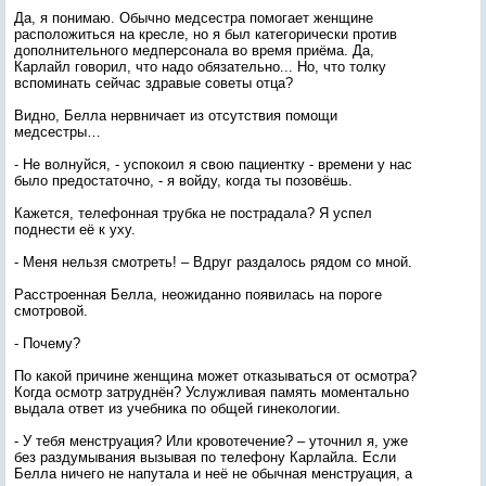
Да, я понимаю. Обычно медсестра помогает женщине
расположиться на кресле, но я был категорически против
дополнительного медперсонала во время приёма. Да,
Карлайл говорил, что надо обязательно... Но, что толку
вспоминать сейчас здравые советы отца?
Видно, Белла нервничает из отсутствия помощи
медсестры…
- Не волнуйся, - успокоил я свою пациентку - времени у нас
было предостаточно, - я войду, когда ты позовёшь.
Кажется, телефонная трубка не пострадала? Я успел
поднести её к уху.
- Меня нельзя смотреть! – Вдруг раздалось рядом со мной.
Расстроенная Белла, неожиданно появилась на пороге
смотровой.
- Почему?
По какой причине женщина может отказываться от осмотра?
Когда осмотр затруднён? Услужливая память моментально
выдала ответ из учебника по общей гинекологии.
- У тебя менструация? Или кровотечение? – уточнил я, уже
без раздумывания вызывая по телефону Карлайла. Если
Белла ничего не напутала и неё не обычная менструация, а