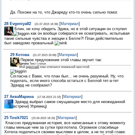
Да. Похоже на то, что Джареду кто-то очень сильно помог.
28
Evgeniya82
[
Материал
]
(21.07.2015 16:39)
Блин, не хочу обидеть Эдика, но в этой ситуации он сглупил
как он вообще собирался ее осматривать, испытывая
такие сильные чувства и эмоции к Белле?! План действительно
был заведомо провальный
29
Котова
[
Материал
]
(21.07.2015 20:09)
Первое предложение этой главы звучит так:
Цитата
Текст статьи
Мой
идиотский
план отличался гениальной простотой.
Согласна с Вами, что план был... не очень разумный. Ну, что
поделать, если иного способа остаться с Беллой тет-а-тет
Эдвард не сообразил?
27
АкваМарина
[
Материал
]
(17.04.2015 21:33)
Эдвард выбрал самое смущающее место для неожиданной
встречи) Упрямец)
25
Tosik7021
[
Материал
]
(15.04.2015 16:33)
Классно придуманная история, все написанные к этому моменту
главы меньше чем за сутки проглотила. Огромное спасибище
Хотела поделиться своими мыслями в целом, а не по этой главе: