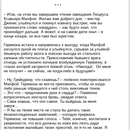
* * *
– Итак, на этом мы завершаем чтение завещания Люциуса
Ксавьера Малфоя. Желаю вам доброго дня, – мистер
Дженис улыбнулся и покинул комнату быстрее, чем вы
произнесете слово «квиддич», – как будто знал, что
произойдет дальше. А может, и на самом деле знал – в
конце концов, он все-таки был юристом.
Гермиона встала и направилась к выходу, когда Малфой
коснулся рукой ее плеча и улыбнулся, скрывая за улыбкой
бешеную работу мозга в поисках выхода из стального
капкана обстоятельств. Прикосновение бывшего врага
отнюдь не успокоило излишне возбужденную Гермиону, в
глазах которой загорелся боевой огонь: «Никогда!.. Он меня
не получит – ни сейчас, ни когда-либо в будущем!»
– Ну, Грейнджер, что скажешь? – любезно поинтересовался
Малфой. Гермиона не могла припомнить, чтобы он когда-
либо раньше обращался к ней столь вежливым тоном.
– Это что – предложение руки и сердца? – Гермиона
вопросительно изогнула бровь, ожидая ответа.
– Сама знаешь, что оно самое. Ты выйдешь за меня
замуж…
– Я бы на твоем месте не стала бы делать таких
безапелляционных заявлений, – холодно прервала
Гермиона, не повышая голоса. – Тебя, конечно, воспитали в
уверенности, что все должны из кожи вон лезть ради
исполнения малейших твоих прихотей, но я-то не такая. Я