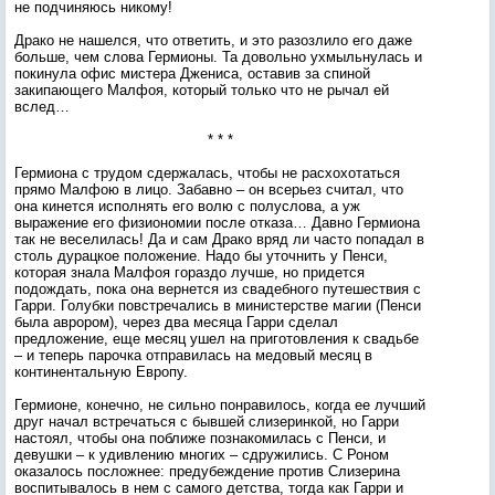
не подчиняюсь никому!
Драко не нашелся, что ответить, и это разозлило его даже
больше, чем слова Гермионы. Та довольно ухмыльнулась и
покинула офис мистера Джениса, оставив за спиной
закипающего Малфоя, который только что не рычал ей
вслед…
* * *
Гермиона с трудом сдержалась, чтобы не расхохотаться
прямо Малфою в лицо. Забавно – он всерьез считал, что
она кинется исполнять его волю с полуслова, а уж
выражение его физиономии после отказа… Давно Гермиона
так не веселилась! Да и сам Драко вряд ли часто попадал в
столь дурацкое положение. Надо бы уточнить у Пенси,
которая знала Малфоя гораздо лучше, но придется
подождать, пока она вернется из свадебного путешествия с
Гарри. Голубки повстречались в министерстве магии (Пенси
была аврором), через два месяца Гарри сделал
предложение, еще месяц ушел на приготовления к свадьбе
– и теперь парочка отправилась на медовый месяц в
континентальную Европу.
Гермионе, конечно, не сильно понравилось, когда ее лучший
друг начал встречаться с бывшей слизеринкой, но Гарри
настоял, чтобы она поближе познакомилась с Пенси, и
девушки – к удивлению многих – сдружились. С Роном
оказалось посложнее: предубеждение против Слизерина
воспитывалось в нем с самого детства, тогда как Гарри и