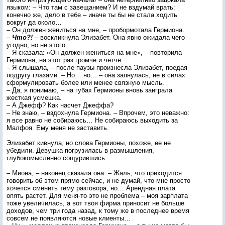
языком: – Что там с завещанием? И не вздумай врать:
конечно же, дело в тебе – иначе ты бы не стала ходить
вокруг да около…
– Он должен жениться на мне, – пробормотала Гермиона.
–
Что?!
– воскликнула Элизабет. Она явно ожидала чего
угодно, но не этого.
– Я сказала: «Он должен жениться на мне», – повторила
Гермиона, на этот раз громче и четче.
– Я слышала, – после паузы произнесла Элизабет, поедая
подругу глазами. – Но… но… – она запнулась, не в силах
сформулировать более или менее связную мысль.
– Да, я понимаю, – на губах Гермионы вновь заиграла
жесткая усмешка.
– А Джефф? Как насчет Джеффа?
– Не знаю, – вздохнула Гермиона. – Впрочем, это неважно:
я все равно не собираюсь… Не собираюсь выходить за
Малфоя. Ему меня не заставить.
Элизабет кивнула, но слова Гермионы, похоже, ее не
убедили. Девушка погрузилась в размышления,
глубокомысленно сощурившись.
– Миона, – наконец сказала она. – Жаль, что приходится
говорить об этом прямо сейчас, и не думай, что мне просто
хочется сменить тему разговора, но… Арендная плата
опять растет. Для меня-то это не проблема – моя зарплата
тоже увеличилась, а вот твоя фирма приносит не больше
доходов, чем три года назад, к тому же в последнее время
совсем не появляются новые клиенты…