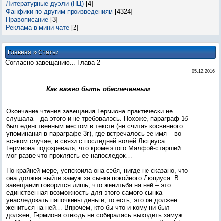
Литературные дуэли (НЦ)
[4]
Фанфики по другим произведениям
[4324]
Правописание
[3]
Реклама в мини-чате
[2]
»
Главная
Статьи
Согласно завещанию... Глава 2
05.12.2016
Как важно быть обеспеченным
Окончание чтения завещания Гермиона практически не
слушала – да этого и не требовалось. Похоже, параграф 1б
был единственным местом в тексте (не считая косвенного
упоминания в параграфе 3г), где встречалось ее имя – во
всяком случае, в связи с последней волей Люциуса:
Гермиона подозревала, что кроме этого Малфой-старший
мог разве что проклясть ее напоследок…
По крайней мере, успокоила она себя, нигде не сказано, что
она должна выйти замуж за сынка покойного Люциуса. В
завещании говорится лишь, что женитьба на ней – это
единственная возможность для этого самого сынка
унаследовать папочкины деньги, то есть, это он должен
жениться на ней… Впрочем, кто бы что и кому ни был
должен, Гермиона отнюдь не собиралась выходить замуж