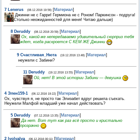
7
Lenerus
[
Материал
]
(08.12.2016 19:56)
Джинни не с Гарри! Гермиона не с Роном! Паркинсон - подруга!
Столько неожиданностей для меня! Читаю дальше)
8
Deruddy
[
Материал
]
(08.12.2016 20:59)
Ох, какой-же непередаваемо удивительный сюрприз тебя
ждет, когда раскроется С КЕМ ЖЕ Джинни
9
Счастливая_Нюта
[
Материал
]
(19.12.2016 13:48)
неужели с Забини?
11
Deruddy
[
Материал
]
(19.12.2016 13:55)
Ой, нет! В этой истории Забини — девушка
4
Элен159-1
[
Материал
]
(06.12.2016 19:22)
Ох, чувствуя я, не просто так Элизабет вдруг решила съехать.
Неужели Малфой младший уже начал действовать?
5
Deruddy
[
Материал
]
(07.12.2016 13:35)
Да нет. Вот тут как раз всё просто и кристально
прозрачно
2
lyolyalya
[
Материал
]
(06.12.2016 00:11)