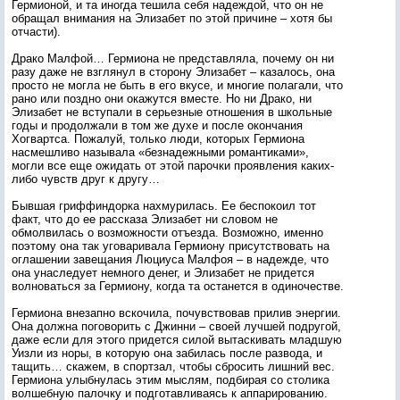
Гермионой, и та иногда тешила себя надеждой, что он не
обращал внимания на Элизабет по этой причине – хотя бы
отчасти).
Драко Малфой… Гермиона не представляла, почему он ни
разу даже не взглянул в сторону Элизабет – казалось, она
просто не могла не быть в его вкусе, и многие полагали, что
рано или поздно они окажутся вместе. Но ни Драко, ни
Элизабет не вступали в серьезные отношения в школьные
годы и продолжали в том же духе и после окончания
Хогвартса. Пожалуй, только люди, которых Гермиона
насмешливо называла «безнадежными романтиками»,
могли все еще ожидать от этой парочки проявления каких-
либо чувств друг к другу…
Бывшая гриффиндорка нахмурилась. Ее беспокоил тот
факт, что до ее рассказа Элизабет ни словом не
обмолвилась о возможности отъезда. Возможно, именно
поэтому она так уговаривала Гермиону присутствовать на
оглашении завещания Люциуса Малфоя – в надежде, что
она унаследует немного денег, и Элизабет не придется
волноваться за Гермиону, когда та останется в одиночестве.
Гермиона внезапно вскочила, почувствовав прилив энергии.
Она должна поговорить с Джинни – своей лучшей подругой,
даже если для этого придется силой вытаскивать младшую
Уизли из норы, в которую она забилась после развода, и
тащить… скажем, в спортзал, чтобы сбросить лишний вес.
Гермиона улыбнулась этим мыслям, подбирая со столика
волшебную палочку и подготавливаясь к аппарированию.