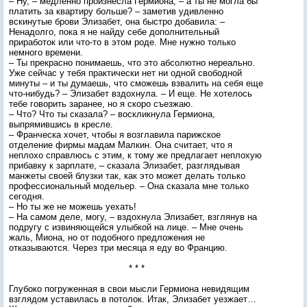
– Ну, – медленно произнесла Гермиона, – а ты не могла бы
платить за квартиру больше? – заметив удивленно
вскинутые брови Элизабет, она быстро добавила: –
Ненадолго, пока я не найду себе дополнительный
приработок или что-то в этом роде. Мне нужно только
немного времени.
– Ты прекрасно понимаешь, что это абсолютно нереально.
Уже сейчас у тебя практически нет ни одной свободной
минуты – и ты думаешь, что сможешь взвалить на себя еще
что-нибудь? – Элизабет вздохнула. – И еще. Не хотелось
тебе говорить заранее, но я скоро съезжаю.
– Что? Что ты сказала? – воскликнула Гермиона,
выпрямившись в кресле.
– Франческа хочет, чтобы я возглавила парижское
отделение фирмы мадам Малкин. Она считает, что я
неплохо справлюсь с этим, к тому же предлагает неплохую
прибавку к зарплате, – сказала Элизабет, разглядывая
манжеты своей блузки так, как это может делать только
профессиональный модельер. – Она сказала мне только
сегодня.
– Но ты же не можешь уехать!
– На самом деле, могу, – вздохнула Элизабет, взглянув на
подругу с извиняющейся улыбкой на лице. – Мне очень
жаль, Миона, но от подобного предложения не
отказываются. Через три месяца я еду во Францию.
* * *
Глубоко погруженная в свои мысли Гермиона невидящим
взглядом уставилась в потолок. Итак, Элизабет уезжает…