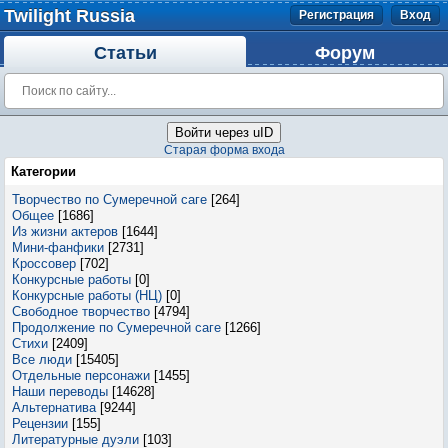
Twilight Russia
Регистрация
Вход
Статьи
Форум
Войти через uID
Старая форма входа
Категории
Творчество по Сумеречной саге
[264]
Общее
[1686]
Из жизни актеров
[1644]
Мини-фанфики
[2731]
Кроссовер
[702]
Конкурсные работы
[0]
Конкурсные работы (НЦ)
[0]
Свободное творчество
[4794]
Продолжение по Сумеречной саге
[1266]
Стихи
[2409]
Все люди
[15405]
Отдельные персонажи
[1455]
Наши переводы
[14628]
Альтернатива
[9244]
Рецензии
[155]
Литературные дуэли
[103]