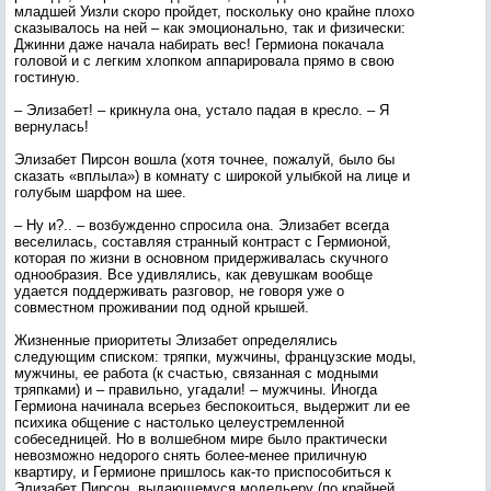
младшей Уизли скоро пройдет, поскольку оно крайне плохо
сказывалось на ней – как эмоционально, так и физически:
Джинни даже начала набирать вес! Гермиона покачала
головой и с легким хлопком аппарировала прямо в свою
гостиную.
– Элизабет! – крикнула она, устало падая в кресло. – Я
вернулась!
Элизабет Пирсон вошла (хотя точнее, пожалуй, было бы
сказать «вплыла») в комнату с широкой улыбкой на лице и
голубым шарфом на шее.
– Ну и?.. – возбужденно спросила она. Элизабет всегда
веселилась, составляя странный контраст с Гермионой,
которая по жизни в основном придерживалась скучного
однообразия. Все удивлялись, как девушкам вообще
удается поддерживать разговор, не говоря уже о
совместном проживании под одной крышей.
Жизненные приоритеты Элизабет определялись
следующим списком: тряпки, мужчины, французские моды,
мужчины, ее работа (к счастью, связанная с модными
тряпками) и – правильно, угадали! – мужчины. Иногда
Гермиона начинала всерьез беспокоиться, выдержит ли ее
психика общение с настолько целеустремленной
собеседницей. Но в волшебном мире было практически
невозможно недорого снять более-менее приличную
квартиру, и Гермионе пришлось как-то приспособиться к
Элизабет Пирсон, выдающемуся модельеру (по крайней