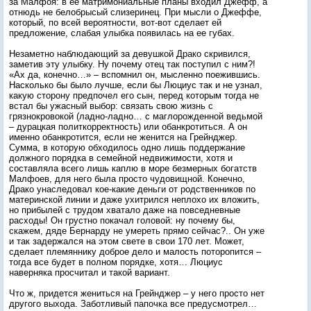
за Малфоя: в ее матримониальные планы входил Джефф, а
отнюдь не белобрысый слизеринец. При мысли о Джеффе,
который, по всей вероятности, вот-вот сделает ей
предложение, слабая улыбка появилась на ее губах.
Незаметно наблюдающий за девушкой Драко скривился,
заметив эту улыбку. Ну почему отец так поступил с ним?!
«Ах да, конечно…» – вспомнил он, мысленно поежившись.
Насколько бы было лучше, если бы Люциус так и не узнал,
какую сторону предпочел его сын, перед которым тогда не
встал бы ужасный выбор: связать свою жизнь с
грязнокровокой (ладно-ладно… с маглорожденной ведьмой
– дурацкая политкорректность) или обанкротиться. А он
именно обанкротится, если не женится на Грейнджер.
Сумма, в которую обходилось одно лишь поддержание
должного порядка в семейной недвижимости, хотя и
составляла всего лишь каплю в море безмерных богатств
Малфоев, для него была просто чудовищной. Конечно,
Драко унаследовал кое-какие деньги от родственников по
материнской линии и даже ухитрился неплохо их вложить,
но прибылей с трудом хватало даже на повседневные
расходы! Он грустно покачал головой: ну почему бы,
скажем, дяде Бернарду не умереть прямо сейчас?.. Он уже
и так задержался на этом свете в свои 170 лет. Может,
сделает племяннику доброе дело и малость поторопится –
тогда все будет в полном порядке, хотя… Люциус
наверняка просчитал и такой вариант.
Что ж, придется жениться на Грейнджер – у него просто нет
другого выхода. Заботливый папочка все предусмотрел…