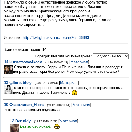
Напомнило о себе и естественное женское любопытство:
неплохо бы узнать, что же такое произошло с Джинни
между окончанием бракоразводного процесса и
возвращением в Нору. Вряд ли Джинни сможет долго
молчать – конечно, еще раз улыбнулась Гермиона, если ее
правильно спросить…
Источник
:
http://twilightrussia.ru/forum/205-36893
Всего комментариев
:
14
Порядок вывода комментариев:
14
kuznetsovavikadx
[
Материал
]
(11.10.2020 00:27)
Спасибо за главу. Гарри и Пэнс женаты. Джинни в разводе и
поправилась. Герм без денег. Чем еще удивит этот фанф?
13
ღSensibleღ
[
Материал
]
(23.01.2017 03:44)
а мне вот интересно... может тот парень, с которым провела
ночь Джини - парень Гермионы?
10
Счастливая_Нюта
[
Материал
]
(19.12.2016 13:51)
что то наша ведьма задумала...
12
Deruddy
[
Материал
]
(19.12.2016 13:57)
Без этого никак!..