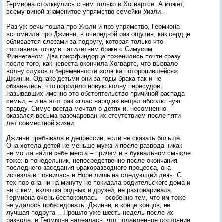
Гермиона столкнулись с ним только в Хогвартсе. А может,
всему виной знаменитое упрямство семейки Уизли…
Раз уж речь пошла про Уизли и про упрямство, Гермиона
вспомнила про Джинни, в очередной раз ощутив, как сердце
обливается слезами за подругу, которая только что
поставила точку в пятилетнем браке с Симусом
Финнеганом. Два гриффиндорца поженились почти сразу
после того, как невеста окончила Хогвартс, что вызвало
волну слухов о беременности «слегка поторопившейся»
Джинни. Однако детьми они за годы брака так и не
обзавелись, что породило новую волну пересудов,
называвших именно это обстоятельство причиной распада
семьи, – и на этот раз «глас народа» вещал абсолютную
правду. Симус всегда мечтал о детях и, несомненно,
оказался весьма разочарован их отсутствием после пяти
лет совместной жизни.
Джинни пребывала в депрессии, если не сказать больше.
Она хотела детей не меньше мужа и после развода никак
не могла найти себе места – причем и в буквальном смысле
тоже: в понедельник, непосредственно после окончания
последнего заседания бракоразводного процесса, она
исчезла и появилась в Норе лишь на следующий день. С
тех пор она ни на минуту не покидала родительского дома и
ни с кем, включая родных и друзей, не разговаривала.
Гермиона очень беспокоилась – особенно тем, что им тоже
не удалось побеседовать: Джинни, в конце концов, ее
лучшая подруга… Прошло уже шесть недель после их
развода, и Гермиона надеялась, что подавленное состояние