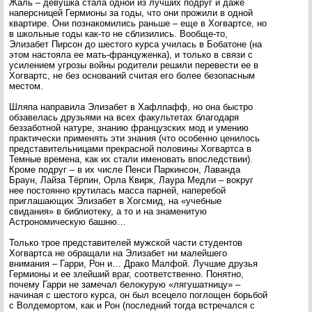
Жаль – девушка стала одной из лучших подруг и даже
наперсницей Гермионы за годы, что они прожили в одной
квартире. Они познакомились раньше – еще в Хогвартсе, но
в школьные годы как-то не сблизились. Вообще-то,
Элизабет Пирсон до шестого курса училась в Бобатоне (на
этом настояла ее мать-француженка), и только в связи с
усилением угрозы войны родители решили перевести ее в
Хогвартс, не без оснований считая его более безопасным
местом.
Шляпа направила Элизабет в Хафлпафф, но она быстро
обзавелась друзьями на всех факультетах благодаря
беззаботной натуре, знанию французских мод и умению
практически применять эти знания (что особенно ценилось
представительницами прекрасной половины Хогвартса в
Темные времена, как их стали именовать впоследствии).
Кроме подруг – в их числе Пенси Паркинсон, Лаванда
Браун, Лайза Тёрпин, Орла Квирк, Лаура Медли – вокруг
нее постоянно крутилась масса парней, наперебой
приглашающих Элизабет в Хогсмид, на «учебные
свидания» в библиотеку, а то и на знаменитую
Астрономическую башню…
Только трое представителей мужской части студентов
Хогвартса не обращали на Элизабет ни малейшего
внимания – Гарри, Рон и… Драко Малфой. Лучшие друзья
Гермионы и ее злейший враг, соответственно. Понятно,
почему Гарри не замечал белокурую «лягушатницу» –
начиная с шестого курса, он был всецело поглощен борьбой
с Волдемортом, как и Рон (последний тогда встречался с