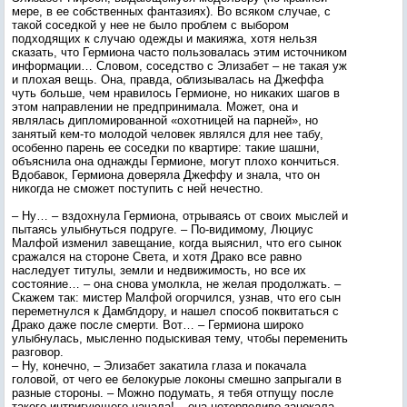
мере, в ее собственных фантазиях). Во всяком случае, с
такой соседкой у нее не было проблем с выбором
подходящих к случаю одежды и макияжа, хотя нельзя
сказать, что Гермиона часто пользовалась этим источником
информации… Словом, соседство с Элизабет – не такая уж
и плохая вещь. Она, правда, облизывалась на Джеффа
чуть больше, чем нравилось Гермионе, но никаких шагов в
этом направлении не предпринимала. Может, она и
являлась дипломированной «охотницей на парней», но
занятый кем-то молодой человек являлся для нее табу,
особенно парень ее соседки по квартире: такие шашни,
объяснила она однажды Гермионе, могут плохо кончиться.
Вдобавок, Гермиона доверяла Джеффу и знала, что он
никогда не сможет поступить с ней нечестно.
– Ну… – вздохнула Гермиона, отрываясь от своих мыслей и
пытаясь улыбнуться подруге. – По-видимому, Люциус
Малфой изменил завещание, когда выяснил, что его сынок
сражался на стороне Света, и хотя Драко все равно
наследует титулы, земли и недвижимость, но все их
состояние… – она снова умолкла, не желая продолжать. –
Скажем так: мистер Малфой огорчился, узнав, что его сын
переметнулся к Дамблдору, и нашел способ поквитаться с
Драко даже после смерти. Вот… – Гермиона широко
улыбнулась, мысленно подыскивая тему, чтобы переменить
разговор.
– Ну, конечно, – Элизабет закатила глаза и покачала
головой, от чего ее белокурые локоны смешно запрыгали в
разные стороны. – Можно подумать, я тебя отпущу после
такого интригующего начала! – она нетерпеливо зацокала