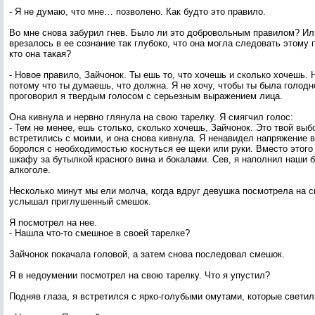
- Я не думаю, что мне… позволено. Как будто это правило.
Во мне снова забурил гнев. Было ли это добровольным правилом? Или,
врезалось в ее сознание так глубоко, что она могла следовать этому 
кто она такая?
- Новое правило, Зайчонок. Ты ешь то, что хочешь и сколько хочешь. 
потому что ты думаешь, что должна. Я не хочу, чтобы ты была голодн
проговорил я твердым голосом с серьезным выражением лица.
Она кивнула и нервно глянула на свою тарелку. Я смягчил голос:
- Тем не менее, ешь столько, сколько хочешь, Зайчонок. Это твой выб
встретились с моими, и она снова кивнула. Я ненавидел напряжение в 
боролся с необходимостью коснуться ее щеки или руки. Вместо этого
шкафу за бутылкой красного вина и бокалами. Сев, я наполнил наши 
алкоголе.
Несколько минут мы ели молча, когда вдруг девушка посмотрела на с
услышал приглушенный смешок.
Я посмотрел на нее.
- Нашла что-то смешное в своей тарелке?
Зайчонок покачала головой, а затем снова последовал смешок.
Я в недоумении посмотрел на свою тарелку. Что я упустил?
Подняв глаза, я встретился с ярко-голубыми омутами, которые свети