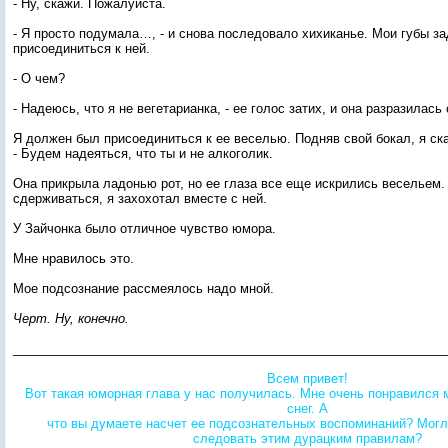
- Ну, скажи. Пожалуйста.
- Я просто подумала…, - и снова последовало хихиканье. Мои губы з
присоединиться к ней.
- О чем?
- Надеюсь, что я не вегетарианка, - ее голос затих, и она разразилась
Я должен был присоединиться к ее веселью. Подняв свой бокал, я ск
- Будем надеяться, что ты и не алкоголик.
Она прикрыла ладонью рот, но ее глаза все еще искрились весельем.
сдерживаться, я захохотал вместе с ней.
У Зайчонка было отличное чувство юмора.
Мне нравилось это.
Мое подсознание рассмеялось надо мной.
Черт. Ну, конечно.
______________________________________________________________
Всем привет!
Вот такая юморная глава у нас получилась. Мне очень понравился м
снег. А
что вы думаете насчет ее подсознательных воспоминаний? Могл
следовать этим дурацким правилам?