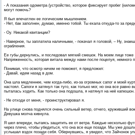
- А показания одометра (устройство, которое фиксирует пробег (кило
могут помочь?
Я был впечатлен ее логическим мышлением.
- Нет, бак заполнен, думаю, именно тобой. Ты ехала откуда-то за пре
- Оу. Никакой квитанции?
- Наверное, ты заплатила наличными, - покачал я головой, – Ну, знаеш
ограбления.
Ее губы дернулись, и последовал мягкий смешок. На моем лице тоже
Напряженность, которая витала между нами после поцелуя, немного п
Понимая, что осмотр ничем не поможет, я предложил:
- Давай, идем назад в дом.
Она шла медленнее, чем когда-либо, из-за огромных сапог и моей курт
настоял. Сапоги я затянул так туго, как только мог, но она все равно 
пыталась ходить. Как только она подошла, я натянул на неё капюшон.
- Не отходи от меня, - проинструктировал я.
На улице снова поднялся очень сильный ветер, отчего, круживший вок
Девушка молча кивнула.
Я шел впереди, пытаясь защитить ее от ветра. Каждые несколько фут
через плечо, чтобы убедиться, что она все еще позади. Мы уже дошли
услышал вздох позади себя. Обернувшись, я увидел, что Зайчонок упа