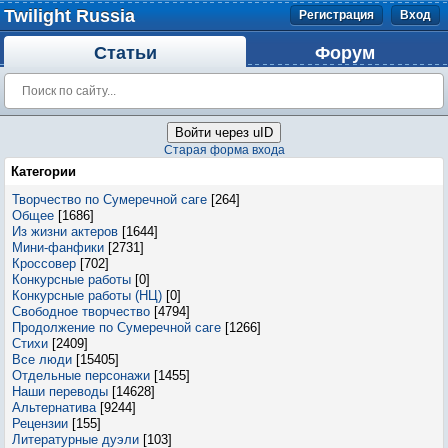
Twilight Russia
Регистрация
Вход
Статьи
Форум
Войти через uID
Старая форма входа
Категории
Творчество по Сумеречной саге
[264]
Общее
[1686]
Из жизни актеров
[1644]
Мини-фанфики
[2731]
Кроссовер
[702]
Конкурсные работы
[0]
Конкурсные работы (НЦ)
[0]
Свободное творчество
[4794]
Продолжение по Сумеречной саге
[1266]
Стихи
[2409]
Все люди
[15405]
Отдельные персонажи
[1455]
Наши переводы
[14628]
Альтернатива
[9244]
Рецензии
[155]
Литературные дуэли
[103]