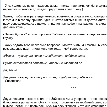
- Упс, холодные руки, - засмеявшись, я пожал плечами, как бы в шутку.
перевожу и смеюсь до упаду, представляя эту сцену.)
Затем, чтобы выиграть еще немного времени, я открыл морозильную 
И тут мне в голову пришла идея. Быстро открыв ящик, я достал лист 
пару успокаивающих вздохов, я налил нам кофе и направился к диван
дальний конец.
- Зачем бумага? – тихо спросила Зайчонок, насторожено глядя на меня
кружку.
- Хочу задать тебе несколько вопросов. Может быть, мы могли бы сп
возвращение памяти или хоть что-то…, - мой голос затих.
«Лжец», - прозвучал голос в моей голове, поддразнивая.
Нужно оставаться занятым, чтобы не касаться ее.
Да, точно.
Девушка повернулась лицом ко мне, подобрав под себя ноги.
- Спрашивай.
* * *
Двумя часами позже я знал, что Зайчонок была уверена, что не ненав
брюссельскую капусту. Она считала, что синий - ее любимый цвет, а 
в мире цветок. Ей нравилась музыка всех жанров, хотя она сморщила