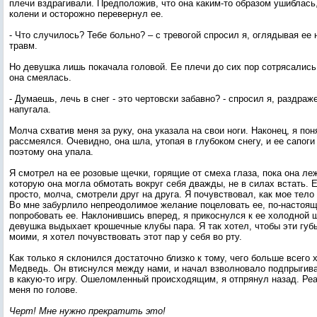
плечи вздрагивали. Предположив, что она каким-то образом ушиблась,
колени и осторожно перевернул ее.
- Что случилось? Тебе больно? – с тревогой спросил я, оглядывая ее
травм.
Но девушка лишь покачала головой. Ее плечи до сих пор сотрясались
она смеялась.
- Думаешь, лечь в снег - это чертовски забавно? - спросил я, раздраж
напугала.
Молча схватив меня за руку, она указала на свои ноги. Наконец, я пон
рассмеялся. Очевидно, она шла, утопая в глубоком снегу, и ее сапоги 
поэтому она упала.
Я смотрел на ее розовые щечки, горящие от смеха глаза, пока она леж
которую она могла обмотать вокруг себя дважды, не в силах встать. 
просто, молча, смотрели друг на друга. Я почувствовал, как мое тело 
Во мне забурлило непреодолимое желание поцеловать ее, по-настоя
попробовать ее. Наклонившись вперед, я прикоснулся к ее холодной 
девушка выдыхает крошечные клубы пара. Я так хотел, чтобы эти губы
моими, я хотел почувствовать этот пар у себя во рту.
Как только я склонился достаточно близко к тому, чего больше всего 
Медведь. Он втиснулся между нами, и начал взволновало подпрыгива
в какую-то игру. Ошеломленный происходящим, я отпрянул назад. Ре
меня по голове.
Черт! Мне нужно прекратить это!