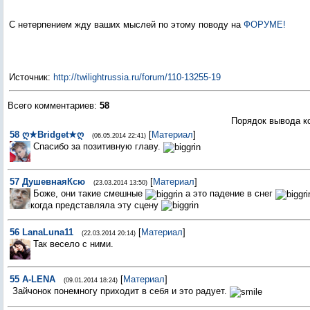
С нетерпением жду ваших мыслей по этому поводу на
ФОРУМЕ!
Источник
:
http://twilightrussia.ru/forum/110-13255-19
Всего комментариев
:
58
Порядок вывода к
58
ღ★Bridget★ღ
[
Материал
]
(06.05.2014 22:41)
Спасибо за позитивную главу.
57
ДушевнаяКсю
[
Материал
]
(23.03.2014 13:50)
Боже, они такие смешные
а это падение в снег
когда представляла эту сцену
56
LanaLuna11
[
Материал
]
(22.03.2014 20:14)
Так весело с ними.
55
A-LENA
[
Материал
]
(09.01.2014 18:24)
Зайчонок понемногу приходит в себя и это радует.