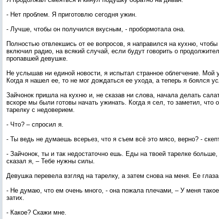
- Нет проблем. Я приготовлю сегодня ужин.
- Лучше, чтобы он получился вкусным, - пробормотала она.
Полностью отвлекшись от ее вопросов, я направился на кухню, чтобы 
включил радио, на всякий случай, если будут говорить о продолжите
пропавшей девушке.
Не услышав ни единой новости, я испытал странное облегчение. Мой 
Когда я нашел ее, то не мог дождаться ее ухода, а теперь я боялся у
Зайчонок пришла на кухню и, не сказав ни слова, начала делать салат
вскоре мы были готовы начать ужинать. Когда я сел, то заметил, что 
тарелку с недоверием.
- Что? – спросил я.
- Ты ведь не думаешь всерьез, что я съем всё это мясо, верно? - скеп
- Зайчонок, ты и так недостаточно ешь. Еды на твоей тарелке больше,
сказал я, – Тебе нужны силы.
Девушка перевела взгляд на тарелку, а затем снова на меня. Ее глаз
- Не думаю, что ем очень много, - она пожала плечами, – У меня такое
затих.
- Какое? Скажи мне.