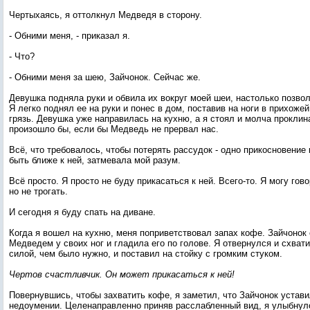
Чертыхаясь, я оттолкнул Медведя в сторону.
- Обними меня, - приказал я.
- Что?
- Обними меня за шею, Зайчонок. Сейчас же.
Девушка подняла руки и обвила их вокруг моей шеи, настолько позвол
Я легко поднял ее на руки и понес в дом, поставив на ноги в прихожей
грязь. Девушка уже направилась на кухню, а я стоял и молча проклина
произошло бы, если бы Медведь не прервал нас.
Всё, что требовалось, чтобы потерять рассудок - одно прикосновение
быть ближе к ней, затмевала мой разум.
Всё просто. Я просто не буду прикасаться к ней. Всего-то. Я могу гово
но не трогать.
И сегодня я буду спать на диване.
Когда я вошел на кухню, меня поприветствовал запах кофе. Зайчонок
Медведем у своих ног и гладила его по голове. Я отвернулся и схват
силой, чем было нужно, и поставил на стойку с громким стуком.
Чертов счастливчик. Он может прикасаться к ней!
Повернувшись, чтобы захватить кофе, я заметил, что Зайчонок устави
недоумении. Целенаправленно приняв расслабленный вид, я улыбнул