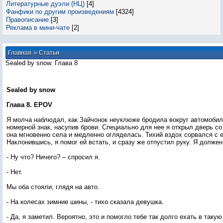
Литературные дуэли (НЦ)
[4]
Фанфики по другим произведениям
[4324]
Правописание
[3]
Реклама в мини-чате
[2]
»
Главная
Статьи
Sealed by snow. Глава 8
Sealed by snow
Глава 8. ЕPOV
Я молча наблюдал, как Зайчонок неуклюже бродила вокруг автомоби
номерной знак, насупив брови. Специально для нее я открыл дверь со
она мгновенно села и медленно огляделась. Тихий вздох сорвался с е
Наклонившись, я помог ей встать, и сразу же отпустил руку. Я должен
- Ну что? Ничего? – спросил я.
- Нет.
Мы оба стояли, глядя на авто.
- На колесах зимние шины, - тихо сказала девушка.
- Да, я заметил. Вероятно, это и помогло тебе так долго ехать в такую