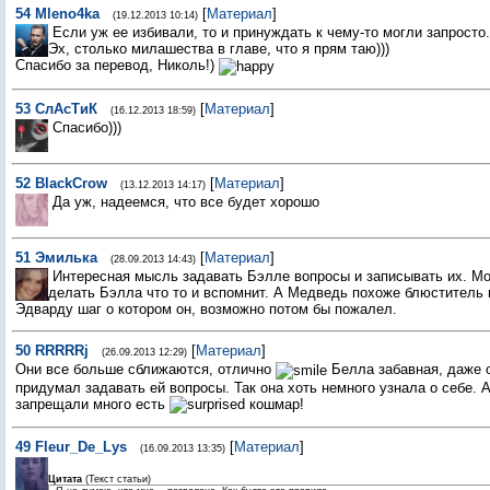
54
Mleno4ka
[
Материал
]
(19.12.2013 10:14)
Если уж ее избивали, то и принуждать к чему-то могли запросто.
Эх, столько милашества в главе, что я прям таю)))
Спасибо за перевод, Николь!)
53
СлАсТиК
[
Материал
]
(16.12.2013 18:59)
Спасибо)))
52
BlackCrow
[
Материал
]
(13.12.2013 14:17)
Да уж, надеемся, что все будет хорошо
51
Эмилька
[
Материал
]
(28.09.2013 14:43)
Интересная мысль задавать Бэлле вопросы и записывать их. Мо
делать Бэлла что то и вспомнит. А Медведь похоже блюститель 
Эдварду шаг о котором он, возможно потом бы пожалел.
50
RRRRRj
[
Материал
]
(26.09.2013 12:29)
Они все больше сближаются, отлично
Белла забавная, даже о
придумал задавать ей вопросы. Так она хоть немного узнала о себе. А
запрещали много есть
кошмар!
49
Fleur_De_Lys
[
Материал
]
(16.09.2013 13:35)
Цитата
(
Текст статьи
)