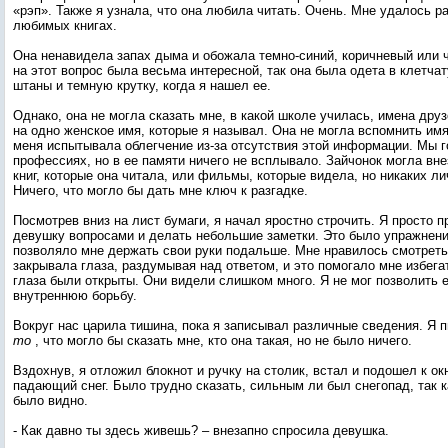
«рэп». Также я узнала, что она любила читать. Очень. Мне удалось р
любимых книгах.
Она ненавидела запах дыма и обожала темно-синий, коричневый или ч
на этот вопрос была весьма интересной, так она была одета в клетча
штаны и темную крутку, когда я нашел ее.
Однако, она не могла сказать мне, в какой школе училась, имена друз
на одно женское имя, которые я называл. Она не могла вспомнить им
меня испытывала облегчение из-за отсутствия этой информации. Мы 
профессиях, но в ее памяти ничего не всплывало. Зайчонок могла вне
книг, которые она читала, или фильмы, которые видела, но никаких л
Ничего, что могло бы дать мне ключ к разгадке.
Посмотрев вниз на лист бумаги, я начал яростно строчить. Я просто 
девушку вопросами и делать небольшие заметки. Это было упражнение
позволяло мне держать свои руки подальше. Мне нравилось смотреть 
закрывала глаза, раздумывая над ответом, и это помогало мне избегат
глаза были открыты. Они видели слишком много. Я не мог позволить 
внутреннюю борьбу.
Вокруг нас царила тишина, пока я записывал различные сведения. Я 
то
, что могло бы сказать мне, кто она такая, но не было ничего.
Вздохнув, я отложил блокнот и ручку на столик, встал и подошел к ок
падающий снег. Было трудно сказать, сильным ли был снегопад, так ка
было видно.
- Как давно ты здесь живешь? – внезапно спросила девушка.