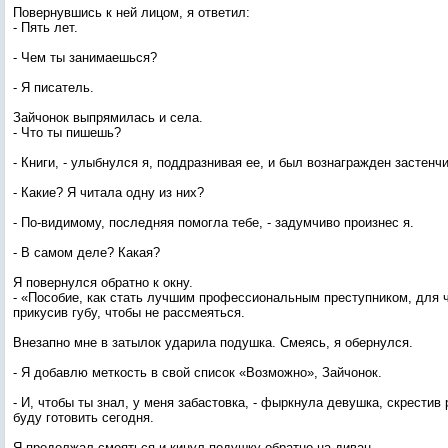
Повернувшись к ней лицом, я ответил:
- Пять лет.
- Чем ты занимаешься?
- Я писатель.
Зайчонок выпрямилась и села.
- Что ты пишешь?
- Книги, - улыбнулся я, поддразнивая ее, и был вознагражден застенч
- Какие? Я читала одну из них?
- По-видимому, последняя помогла тебе, - задумчиво произнес я.
- В самом деле? Какая?
Я повернулся обратно к окну.
- «Пособие, как стать лучшим профессиональным преступником, для ча
прикусив губу, чтобы не рассмеяться.
Внезапно мне в затылок ударила подушка. Смеясь, я обернулся.
- Я добавлю меткость в свой список «Возможно», Зайчонок.
- И, чтобы ты знал, у меня забастовка, - фыркнула девушка, скрестив р
буду готовить сегодня.
Я продолжал смеяться и кинул подушку обратно на диван.