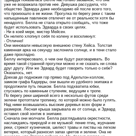
уже не возражала против нее. Девушка рассудила, что
общество Эдварда даже необходимо ей после всего того,
что произошло в ее жизни. Прогулка по берегу реки с таким
напыщенным павлином отвлечет ее от реальности хотя бы
ненадолго. Белла не стала открыто сообщать, что тоже
будет использовать Эдварда в своих целях.
- Ни в коей мере, мистер Мейсен.
Он нелепо хлопнул себя по колену и воскликнул:
- Отлично!
Они миновали невысокую внешнюю стену Хейса. Толстая
каменная арка на секунду заслонила солнце, и в тени стало
даже прохладно.
Беллу интересовало, о чем они будут разговаривать. Во
время такой странной прогулки можно и не сказать ни слова
друг другу. Или же Эдвард будет говорить только о себе?
Оказалось, нет.
Доехав до подножия гор прямо под Адельтон-холлом,
замком графа Кадерры, они вышли из удобного экипажа и
продолжили путь пешком. Белла подхватила юбки,
спускаясь по каменным ступеням, ведущим к тропе.
По берегу реки шириной всего в несколько футов среди
зелени протоптали тропинку, по которой можно было гулять.
Над ними возвышались высокие деревья всех форм и
размеров. Лесная крыша закрывала их от солнца, и Эдвард
оставил свой зонтик в экипаже.
Сначала они молчали. Белла разглядывала окрестности,
наслаждаясь природой и ее музыкой: пение птиц, журчание
реки, стрекот кузнечиков, шелест травы и листвы на легком
ветерке, который разносил запах цветов и зелени. Она не