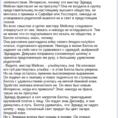
любопытством. Интересно, почему это мистер Эдвард
Мейсен пригласил ее на прогулку? Она не входила в группу
представительниц по-настоящему высшего общества, не
мечтала о приемах в Сафейре или Уэсспорте, никогда не
уговаривала родителей вывезти ее в свет в предстоящем
сезоне.
Во всех смыслах и целях мистеру Мейсену следовало
отвернуться от нее, бежать и никогда не оглядываться. Тем
не менее что-то подталкивало его искать ее общества, и
Белле хотелось знать, почему.
Она рассеянно разгладила юбку своего бледно-голубого
платья, отделанного кружевом. Никогда в жизни Белла не
наденет на себя чего-то сравнимого с одеждой, выбранной
Эдвардом. Девушка поправила соломенную шляпку и
приняла предложенную им руку, к большому удивлению
родителей.
- Ведите, мистер Мейсен, - улыбнулась она. На кончиках
его губ растянулась улыбка – в этом Белла была уверена.
Но на лице осталось прежнее высокомерное выражение.
Он подвел ее к экипажу и помог подняться по ступенькам.
Белла с удовольствием уселась на мягкой бежевой коже.
Удобство экипажа впечатлило ее. Он явно был новым.
Интересно, когда его привезли? Элис никогда не брала
такую на их прогулки.
Эдвард фыркнул и сел напротив Беллы, прикладывая
кружевной платок к лицу. Он подал знак Джозефу, и они
двинулись в путь. Белла удивилась, что Эдвард не надел
шляпу – ведь солнечный свет придал бы цвет загара
бледной коже.
Но у Эдварда всегда был козырь в рукаве. Он открыл