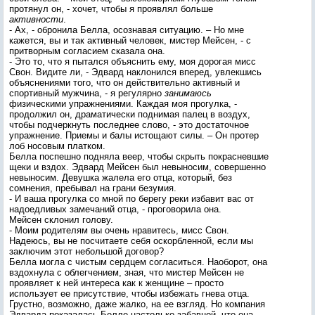
протянул он, - хочет, чтобы я проявлял больше
активности
.
- Ах, - обронила Белла, осознавая ситуацию. – Но мне
кажется, вы и так активный человек, мистер Мейсен, - с
притворным согласием сказала она.
- Это то, что я пытался объяснить ему, моя дорогая мисс
Свон. Видите ли, - Эдвард наклонился вперед, увлекшись
объяснениями того, что он действительно активный и
спортивный мужчина, - я регулярно
занимаюсь
физическими упражнениями. Каждая моя прогулка, -
продолжил он, драматически поднимая палец в воздух,
чтобы подчеркнуть последнее слово, - это достаточное
упражнение. Приемы и балы истощают силы. – Он протер
лоб носовым платком.
Белла поспешно подняла веер, чтобы скрыть покрасневшие
щеки и вздох. Эдвард Мейсен был невыносим, совершенно
невыносим. Девушка жалела его отца, который, без
сомнения, пребывал на грани безумия.
- И ваша прогулка со мной по берегу реки избавит вас от
надоедливых замечаний отца, - проговорила она.
Мейсен склонил голову.
- Моим родителям вы очень нравитесь, мисс Свон.
Надеюсь, вы не посчитаете себя оскорбленной, если мы
заключим этот небольшой договор?
Белла могла с чистым сердцем согласиться. Наоборот, она
вздохнула с облегчением, зная, что мистер Мейсен не
проявляет к ней интереса как к женщине – просто
использует ее присутствие, чтобы избежать гнева отца.
Грустно, возможно, даже жалко, на ее взгляд. Но компания
Эдварда показалась Белле настолько забавной, что она