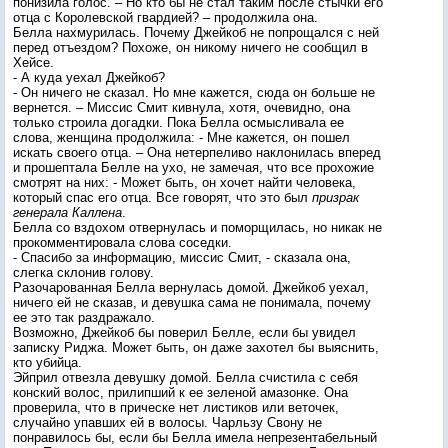
понизила голос. – Но кто бы не стал таким после стычки его
отца с Королевской гвардией? – продолжила она.
Белла нахмурилась. Почему Джейкоб не попрощался с ней
перед отъездом? Похоже, он никому ничего не сообщил в
Хейсе.
- А куда уехал Джейкоб?
- Он ничего не сказал. Но мне кажется, сюда он больше не
вернется. – Миссис Смит кивнула, хотя, очевидно, она
только строила догадки. Пока Белла осмысливала ее
слова, женщина продолжила: - Мне кажется, он пошел
искать своего отца. – Она нетерпеливо наклонилась вперед
и прошептала Белле на ухо, не замечая, что все прохожие
смотрят на них: - Может быть, он хочет найти человека,
который спас его отца. Все говорят, что это был
призрак
генерала Каллена
.
Белла со вздохом отвернулась и поморщилась, но никак не
прокомментировала слова соседки.
- Спасибо за информацию, миссис Смит, - сказала она,
слегка склонив голову.
Разочарованная Белла вернулась домой. Джейкоб уехал,
ничего ей не сказав, и девушка сама не понимала, почему
ее это так раздражало.
Возможно, Джейкоб бы поверил Белле, если бы увидел
записку Риджа. Может быть, он даже захотел бы выяснить,
кто убийца.
Эйприл отвезла девушку домой. Белла счистила с себя
конский волос, прилипший к ее зеленой амазонке. Она
проверила, что в прическе нет листиков или веточек,
случайно упавших ей в волосы. Чарльзу Свону не
понравилось бы, если бы Белла имела непрезентабельный