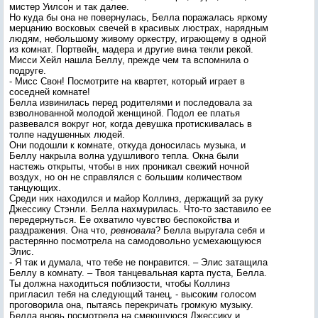
мистер Уилсон и так далее.
Но куда бы она не повернулась, Белла поражалась яркому
мерцанию восковых свечей в красивых люстрах, нарядным
людям, небольшому живому оркестру, играющему в одной
из комнат. Портвейн, мадера и другие вина текли рекой.
Мисси Хейл нашла Беллу, прежде чем та вспомнила о
подруге.
- Мисс Свон! Посмотрите на квартет, который играет в
соседней комнате!
Белла извинилась перед родителями и последовала за
взволнованной молодой женщиной. Подол ее платья
развевался вокруг ног, когда девушка протискивалась в
толпе надушенных людей.
Они подошли к комнате, откуда доносилась музыка, и
Беллу накрыла волна удушливого тепла. Окна были
настежь открыты, чтобы в них проникал свежий ночной
воздух, но он не справлялся с большим количеством
танцующих.
Среди них находился и майор Коллинз, держащий за руку
Джессику Стэнли. Белла нахмурилась. Что-то заставило ее
передернуться. Ее охватило чувство беспокойства и
раздражения. Она что,
ревновала
? Белла выругала себя и
растерянно посмотрела на самодовольно усмехающуюся
Элис.
- Я так и думала, что тебе не понравится. – Элис затащила
Беллу в комнату. – Твоя танцевальная карта пуста, Белла.
Ты должна находиться поблизости, чтобы Коллинз
пригласил тебя на следующий танец, - высоким голосом
проговорила она, пытаясь перекричать громкую музыку.
Белла вновь посмотрела на смеющуюся Джессику и