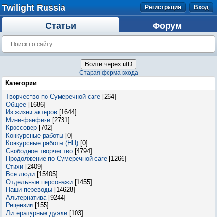
Twilight Russia
Регистрация
Вход
Статьи
Форум
Войти через uID
Старая форма входа
Категории
Творчество по Сумеречной саге
[264]
Общее
[1686]
Из жизни актеров
[1644]
Мини-фанфики
[2731]
Кроссовер
[702]
Конкурсные работы
[0]
Конкурсные работы (НЦ)
[0]
Свободное творчество
[4794]
Продолжение по Сумеречной саге
[1266]
Стихи
[2409]
Все люди
[15405]
Отдельные персонажи
[1455]
Наши переводы
[14628]
Альтернатива
[9244]
Рецензии
[155]
Литературные дуэли
[103]