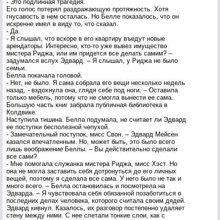
- Это подлинная трагедия.
Его голос потерял раздражающую протяжность. Хотя
гнусавость в нем осталась. Но Белле показалось, что он
искренне имел в виду то, что сказал.
- Да.
- Я слышал, что вскоре в его квартиру въедут новые
арендаторы. Интересно, кто-то уже вывез имущество
мистера Риджа, или им придется все делать самим? –
задумался вслух Эдвард. – Я слышал, у Риджа не было
семьи.
Белла покачала головой.
- Нет, не было. Я сама собрала его вещи несколько недель
назад, - вздохнула она, глядя себе под ноги. – Оставила
только мебель, потому что не смогла вынести ее сама.
Большую часть книг забрала публичная библиотека в
Колдвике.
Наступила тишина. Белла подумала, не считает ли Эдвард
ее поступки бесполезной чепухой.
- Замечательный поступок, мисс Свон. – Эдвард Мейсен
казался впечатленным. Но, может быть, это было всего
лишь воображение Беллы. – Вы действительно сделали
все сами?
- Мне помогала служанка мистера Риджа, мисс Хэст. Но
она не могла заставить себя дотронуться до его личных
вещей, поэтому я сделала все сама. У него было не так и
много всего. – Белла остановилась и посмотрела на
Эдварда. – Я чувствовала себя обязанной позаботиться о
последних делах человека, которого считала своим дядей.
Эдвард кивнул. Казалось, их разговор постепенно удаляет
стену между ними. С нее слетали тонкие слои, как с