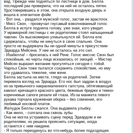
вид. Прежде чем подняться по лестнице в дом, Белла
последний раз проверила, что на ней не осталось пятен.
Удостоверившись в этом, она открыла входную дверь и
вошла в элегантное фойе.
- Вот она, - раздался мужской голос, застав ее врасплох.
- Мисс Свон, - прозвучал гнусавый взволнованный голос.
Белла в испуге подняла голову, уже зная, кого увидит.
У мраморной лестницы с ее родителями стоял напыщенный
павлин. Он высокомерно ухмыльнулся ей. Белла еле
сдержалась, чтобы не кинуться в свою спальню. Она
просто не выдержала бы ни одной минуты в присутствии
Эдварда Мейсена. У нее не осталось на это сил.
- Изабелла! – бросилась к ней Рене. Голос миссис Свон был
спокойным, но черты лица исказились от эмоций. – Мистер
Мейсен выразил желание прогуляться сегодня с тобой.
Чарльз Свон тоже пытался сохранять спокойствие, но ему
это удавалось тяжелее, чем жене.
Белла застыла на месте, глядя на родителей. Затем
перевела взгляд на Эдварда. Его нос был задран в воздух
из-за привычного накрахмаленного галстука, обтягивающий
камзол кричащего красного цвета, бежевые бриджи и темно-
коричневые сапоги резали ей глаза. Из-за манжета левого
рукава торчала кружевная оборка – без сомнения, его
любимый носовой платок.
Желудок Беллы сжался. Она выдавила улыбку.
- Как мило, - солгала она сквозь зубы.
Она не могла устраивать сцену перед Эдвардом и ее
родителями, но решила прояснить ситуацию, когда
останется с ним наедине.
- Я только переоденусь во что-нибудь более подходящее.