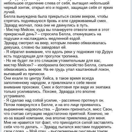
небольшое отделение слева от себя, вытащил небольшой
черный зонтик, открыл его и поднял, защищая себя от ярких
лучей.
Белла вынуждена была прикрыться своим веером, чтобы
спрятать поднявшуюся бровь и еле сдерживаемый смех.
Эдвард молчал, пока они не двинулись в путь.
- Мистер Мейсен, куда вы планируете отвезти меня в этот
прекрасный день? – спросила Белла, откинувшись на
подушки и наслаждаясь медленной ездой.
Эдвард смотрел на веер, которым лениво обмахивалась
девушка, словно бы завидовал ей.
- Я обратил внимание, что вдоль реки у подножия гор Дурун
есть подходящая для прогулок тропинка.
- Но не будет ли это слишком утомительным для вас,
мистер Мейсен? – изобразила беспокойство Белла, сильнее
обмахиваясь веером. На ее грудь упал каштановый локон,
выпавший из прически.
Они ехали по центру Хейса, в такое время всегда
заполненному народом, и привлекали к себе явное
внимание прохожих. Смех и болтовня при виде их экипажа
только усиливались. Похоже, Эдварда это вполне
устраивало.
- Я сделаю над собой усилие, - рассеянно протянул он.
Потом повернулся к Белле, и на его лице проявилось
выражение недовольства. – Должен признаться, мисс Свон,
что считаю ситуацию недостаточно приятной. Конечно, не
из-за вашей компании, она вполне приемлема для меня.
Мне не нравится тот факт, что приходится силой заставлять
себя что-то делать. – Эдвард пытался жестами подкрепить
свои слова. – Мой отец, - высокомерным гнусавым тоном