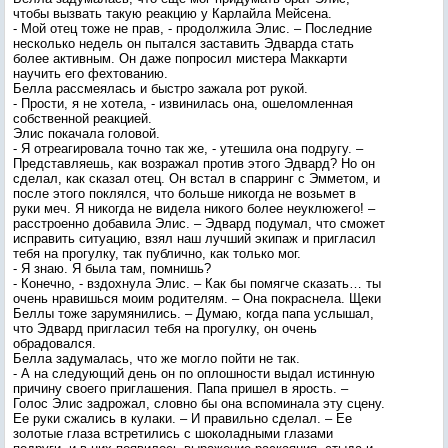
чтобы вызвать такую реакцию у Карлайла Мейсена.
- Мой отец тоже не прав, - продолжила Элис. – Последние
несколько недель он пытался заставить Эдварда стать
более активным. Он даже попросил мистера Маккарти
научить его фехтованию.
Белла рассмеялась и быстро зажала рот рукой.
- Прости, я не хотела, - извинилась она, ошеломленная
собственной реакцией.
Элис покачала головой.
- Я отреагировала точно так же, - утешила она подругу. –
Представляешь, как возражал против этого Эдвард? Но он
сделал, как сказал отец. Он встал в спарринг с Эмметом, и
после этого поклялся, что больше никогда не возьмет в
руки меч. Я никогда не видела никого более неуклюжего! –
расстроенно добавила Элис. – Эдвард подумал, что сможет
исправить ситуацию, взял наш лучший экипаж и пригласил
тебя на прогулку, так публично, как только мог.
- Я знаю. Я была там, помнишь?
- Конечно, - вздохнула Элис. – Как бы помягче сказать… ты
очень нравишься моим родителям. – Она покраснела. Щеки
Беллы тоже зарумянились. – Думаю, когда папа услышал,
что Эдвард пригласил тебя на прогулку, он очень
обрадовался.
Белла задумалась, что же могло пойти не так.
- А на следующий день он по оплошности выдал истинную
причину своего приглашения. Папа пришел в ярость. –
Голос Элис задрожал, словно бы она вспоминала эту сцену.
Ее руки сжались в кулаки. – И правильно сделал. – Ее
золотые глаза встретились с шоколадными глазами