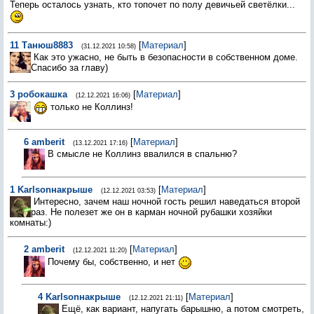
Теперь осталось узнать, кто топочет по полу девичьей светёлки...
11
Танюш8883
[
Материал
]
(31.12.2021 10:58)
Как это ужасно, не быть в безопасности в собственном доме.
Спасибо за главу)
3
робокашка
[
Материал
]
(12.12.2021 16:06)
только не Коллинз!
6
amberit
[
Материал
]
(13.12.2021 17:16)
В смысле не Коллинз ввалился в спальню?
1
Karlsonнакрыше
[
Материал
]
(12.12.2021 03:53)
Интересно, зачем наш ночной гость решил наведаться второй
раз. Не полезет же он в карман ночной рубашки хозяйки
комнаты:)
2
amberit
[
Материал
]
(12.12.2021 11:20)
Почему бы, собственно, и нет
4
Karlsonнакрыше
[
Материал
]
(12.12.2021 21:11)
Ещё, как вариант, напугать барышню, а потом смотреть,