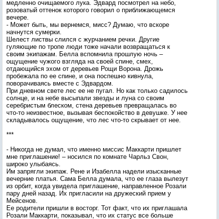
медленно очищаемого лука. Эдвард посмотрел на небо,
розоватый оттенок которого говорил о приближающемся
вечере.
- Может быть, мы вернемся, мисс? Думаю, что вскоре
начнутся сумерки.
Шелест листвы слился с журчанием речки. Другие
гуляющие по тропе люди тоже начали возвращаться к
своим экипажам. Белла вспомнила прошлую ночь –
ощущение чужого взгляда на своей спине, смех,
отдающийся эхом от деревьев Рощи Ворона. Дрожь
пробежала по ее спине, и она поспешно кивнула,
поворачиваясь вместе с Эдвардом.
При дневном свете лес ее не пугал. Но как только садилось
солнце, и на небе высыпали звезды и луна со своим
серебристым блеском, стена деревьев превращалась во
что-то неизвестное, вызывая беспокойство в девушке. У нее
складывалось ощущение, что лес что-то скрывает от нее.
***
- Никогда не думал, что именно миссис Маккарти пришлет
мне приглашение! – носился по комнате Чарльз Свон,
широко улыбаясь.
Им запрягли экипаж. Рене и Изабелла надели изысканные
вечерние платья. Сама Белла думала, что ее глаза вылезут
из орбит, когда увидела приглашение, направленное Розали
пару дней назад. Их пригласили на дружеский прием у
Мейсенов.
Ее родители пришли в восторг. Тот факт, что их приглашала
Розали Маккарти, показывал, что их статус все больше