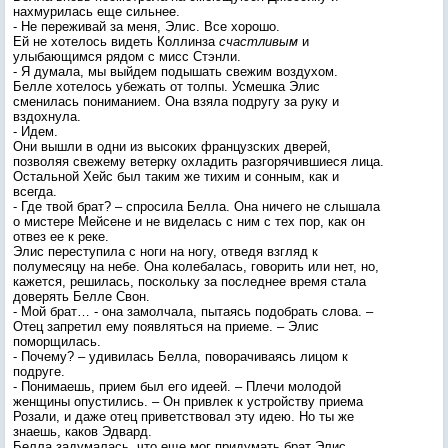
нахмурилась еще сильнее.
- Не переживай за меня, Элис. Все хорошо.
Ей не хотелось видеть Коллинза
счастливым
и
улыбающимся рядом с мисс Стэнли.
- Я думала, мы выйдем подышать свежим воздухом.
Белле хотелось убежать от толпы. Усмешка Элис
сменилась пониманием. Она взяла подругу за руку и
вздохнула.
- Идем.
Они вышли в одни из высоких французских дверей,
позволяя свежему ветерку охладить разгорячившиеся лица.
Остальной Хейс был таким же тихим и сонным, как и
всегда.
- Где твой брат? – спросила Белла. Она ничего не слышала
о мистере Мейсене и не виделась с ним с тех пор, как он
отвез ее к реке.
Элис переступила с ноги на ногу, отведя взгляд к
полумесяцу на небе. Она колебалась, говорить или нет, но,
кажется, решилась, поскольку за последнее время стала
доверять Белле Свон.
- Мой брат… - она замолчала, пытаясь подобрать слова. –
Отец запретил ему появляться на приеме. – Элис
поморщилась.
- Почему? – удивилась Белла, поворачиваясь лицом к
подруге.
- Понимаешь, прием был его идеей. – Плечи молодой
женщины опустились. – Он привлек к устройству приема
Розали, и даже отец приветствовал эту идею. Но ты же
знаешь, каков Эдвард.
Белла задумалась, что еще мог придумать брат Элис,