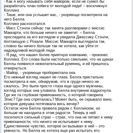
- Как я могу называть себя майором, если не сумел бы
разработать план побега от молодой леди! – воскликнул
Коллинз.
- Тише, или она услышит вас, - укоряюще посмотрела на
него Белла.
Коллинз расхохотался.
- Мисс Стэнли сейчас так занята разговорами с миссис
Маккарти, что больше ничего не заметит. – Белла
проследила за его взглядом и увидела Джессику Стэнли,
болтающую с Розали. Миссис Маккарти выглядела так,
словно бы ничего больше так не хотела, как уйти от
надоедливой молодой леди.
- Я рад, что нашел более приятную компанию, - произнес
Коллинз. Его слова были настолько смелыми, что на щеках
Беллы появился нежелательный румянец, и ей пришлось
отвернуться.
- Майор, - укоряюще пробормотала она.
Его нежный взгляд нашел ее глаза. Белла пристально
посмотрела в них, обнаружив, что в груди ничего не
сжалось. Это были просто глаза еще одного мужчины,
взгляд которых она уловила. Белла внутренне вздрогнула.
Где же та глубокая привязанность, о которой говорила
Элис? Где она спряталась? Может быть, ее скрывало вино,
которое девушка потягивала весь вечер?
Остаток ночи Белла провела рядом с Коллинзом, но
больше не находила в этом радости. Теперь в ней
поселился сильный страх – страх, что она не питает к нему
привязанности, что ничего не испытывает к нему.
Единственное чувство, которое он вызывал в ней – это
ревность. Но Белла не хотела еще раз испытать его.