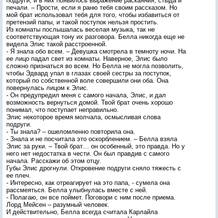
подруги, и в них появилось выражение раскаяния, стыда и
печали. – Прости, если я раню тебя своим рассказом. Но
мой брат использовал тебя для того, чтобы избавиться от
претензий папы, и такой поступок нельзя простить.
Из комнаты послышалась веселая музыка, так не
соответствующая тону их разговора. Белла никогда еще не
видела Элис такой расстроенной.
- Я знала обо всем. – Девушка смотрела в темноту ночи. На
ее лицо падал свет из комнаты. Наверное, Элис было
сложно признаться во всем. Но Белла не могла позволить,
чтобы Эдвард упал в глазах своей сестры за поступок,
который по собственной воле совершили они оба. Она
повернулась лицом к Элис.
- Он предупредил меня с самого начала, Элис, и дал
возможность вернуться домой. Твой брат очень хорошо
понимал, что поступает неправильно.
Элис некоторое время молчала, осмысливая слова
подруги.
- Ты знала? – ошеломленно повторила она.
- Знала и не посчитала это оскорблением. – Белла взяла
Элис за руки. – Твой брат… он особенный, это правда. Но у
него нет недостатка в чести. Он был правдив с самого
начала. Расскажи об этом отцу.
Губы Элис дрогнули. Откровение подруги сняло тяжесть с
ее плеч.
- Интересно, как отреагирует на это папа, - сумела она
рассмеяться. Белла улыбнулась вместе с ней.
- Полагаю, он все поймет. Поговори с ним после приема.
Лорд Мейсен – разумный человек.
И действительно, Белла всегда считала Карлайла