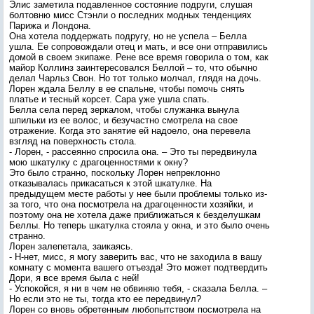
Элис заметила подавленное состояние подруги, слушая
болтовню мисс Стэнли о последних модных тенденциях
Парижа и Лондона.
Она хотела поддержать подругу, но не успела – Белла
ушла. Ее сопровождали отец и мать, и все они отправились
домой в своем экипаже. Рене все время говорила о том, как
майор Коллинз заинтересовался Беллой – то, что обычно
делал Чарльз Свон. Но тот только молчал, глядя на дочь.
Лорен ждала Беллу в ее спальне, чтобы помочь снять
платье и тесный корсет. Сара уже ушла спать.
Белла села перед зеркалом, чтобы служанка вынула
шпильки из ее волос, и безучастно смотрела на свое
отражение. Когда это занятие ей надоело, она перевела
взгляд на поверхность стола.
- Лорен, - рассеянно спросила она. – Это ты передвинула
мою шкатулку с драгоценностями к окну?
Это было странно, поскольку Лорен непреклонно
отказывалась прикасаться к этой шкатулке. На
предыдущем месте работы у нее были проблемы только из-
за того, что она посмотрела на драгоценности хозяйки, и
поэтому она не хотела даже приближаться к безделушкам
Беллы. Но теперь шкатулка стояла у окна, и это было очень
странно.
Лорен залепетала, заикаясь.
- Н-нет, мисс, я могу заверить вас, что не заходила в вашу
комнату с момента вашего отъезда! Это может подтвердить
Дори, я все время была с ней!
- Успокойся, я ни в чем не обвиняю тебя, - сказала Белла. –
Но если это не ты, тогда кто ее передвинул?
Лорен со вновь обретенным любопытством посмотрела на