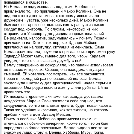
повышался в обществе.
Но Белла не задумывалась над этим. Ее больше
привлекало то, что приглашен и майор Коллинз. Она не
видела этого джентльмена, к которому испытывала
дружеские чувства, уже несколько дней. Майор Коллинз
был занят в гарнизоне, пытаясь взять распустившихся
солдат под контроль. По слухам, некоторых из них
отправили в Уэсспорт для дисциплинарных взысканий.
Ее родители, напротив, задумывались – почему Розали
пригласила их. Хотя с тех пор, как Эдвард Мейсен
пригласил ее на прогулку, ситуация изменилась. Сама
Белла размышляла, неужели к приглашению приложил руку
Эдвард? Может быть, именно для того, чтобы Карлайл
увидел, что его сын завязал дружбу с ней.
Беллу совершенно не оскорбляло, что павлин использовал
ее в своих интересах. Скорее, она находила ситуацию
смешной. Ей хотелось посмотреть, как все закончится.
Лорен в последний раз поправила ей волосы. Белла
захлопнула шкатулку для драгоценностей, надев серьги и
ожерелье. Она редко носила жемчуга или рубины. Ей не
нравилось это.
Их поездка в древнем экипаже, как всегда, доставила
неудобства. Чарльз Свон поклялся себе под нос, что
следующим, во что он вложит деньги, будет новая карета.
Такая же удобная и красивая, как тот экипаж, на котором
прибыл к ним в дом Эдвард Мейсен.
Прием в особняке Мейсенов практически ничем не
отличался от обычной вечеринки, кроме того, что он был
определенно более роскошным. Белла видела все те же
знакомые лица: Стэнли, Венны, Уэбберы, Муры, Копы,