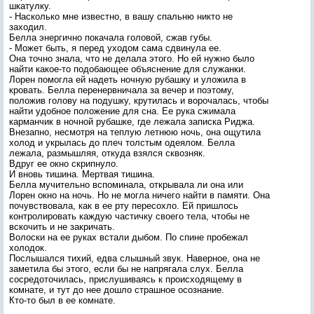
шкатулку.
- Насколько мне известно, в вашу спальню никто не
заходил.
Белла энергично покачала головой, сжав губы.
- Может быть, я перед уходом сама сдвинула ее.
Она точно знала, что не делала этого. Но ей нужно было
найти какое-то подобающее объяснение для служанки.
Лорен помогла ей надеть ночную рубашку и уложила в
кровать. Белла перенервничала за вечер и поэтому,
положив голову на подушку, крутилась и ворочалась, чтобы
найти удобное положение для сна. Ее рука сжимала
карманчик в ночной рубашке, где лежала записка Риджа.
Внезапно, несмотря на теплую летнюю ночь, она ощутила
холод и укрылась до плеч толстым одеялом. Белла
лежала, размышляя, откуда взялся сквозняк.
Вдруг ее окно скрипнуло.
И вновь тишина. Мертвая тишина.
Белла мучительно вспоминала, открывала ли она или
Лорен окно на ночь. Но не могла ничего найти в памяти. Она
почувствовала, как в ее рту пересохло. Ей пришлось
контролировать каждую частичку своего тела, чтобы не
вскочить и не закричать.
Волоски на ее руках встали дыбом. По спине пробежал
холодок.
Послышался тихий, едва слышный звук. Наверное, она не
заметила бы этого, если бы не напрягала слух. Белла
сосредоточилась, прислушиваясь к происходящему в
комнате, и тут до нее дошло страшное осознание.
Кто-то был в ее комнате.