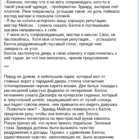
- Конечно, потому что я не могу сопровождать кого-то в
такой ужасной одежде, - пробормотал Эдвард, вытирая лоб
платком. Рене покраснела, услышав такое, но дочь поймала
взгляд матери и покачала головой.
- Я бы не хотела испортить вашу хорошую репутацию,
мистер Мейсен, - сумела сказать Белла и поспешными
шагами направилась к себе.
- У меня есть сопровождающие, мистер и миссис Свон, не
беспокойтесь. Хотя моя отличная репутация… - услышала
Белла раздражающий гнусавый голос, прежде чем
завернуть за угол.
Белла захлопнула дверь в свою комнату и прислонилась к
ней, гадая, во что она ввязалась, приняв предложение.
***
Перед их домом, в небольшом парке, который вел от
главных ворот к парадной двери, стояла элегантная
отполированная черная карета визави. Две белых лошади с
расчесанной шерстью фыркали от нетерпения. Белла
мгновенно узнала Джозефа на кучерском сиденье, который
в треугольной шляпе, защищавшей его от лучей солнца,
выглядел совсем иначе, чем привыкла его видеть девушка.
- Позвольте мне? – Эдвард Мейсен повернулся к Белле,
предлагая руку, чтобы она взялась за нее. Белла
растерянно посмотрела на ярко-красный рукав камзола.
Разум кричал ей, что нужно бежать подальше. Зеленые
глаза Эдварда должны были вызывать чувство
раздражения и досады. Однако, к удивлению Беллы,
единственное чувство, заполняющее ее, было искренним