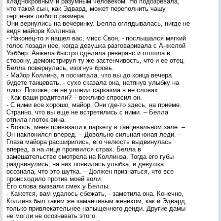
хладнокровным и разумным человеком. Но подозревала,
что такой сын, как Эдвард, может переполнить чашу
терпения любого размера.
Они вернулись на вечеринку. Белла оглядывалась, нигде не
видя майора Коллинза.
- Наконец-то я нашел вас, мисс Свон, - послышался мягкий
голос позади нее, когда девушка разговаривала с Анжелой
Уэббер. Анжела быстро сделала реверанс и отошла в
сторону, демонстрируя ту же застенчивость, что и ее отец.
Белла повернулась, изогнув бровь.
- Майор Коллинз, я посчитала, что вы до конца вечера
будете танцевать, - сухо сказала она, натянув улыбку на
лицо. Похоже, он не уловил сарказма в ее словах.
- Как ваши родители? – вежливо спросил он.
- С ними все хорошо, майор. Они где-то здесь, на приеме.
Странно, что вы еще не встретились с ними. – Белла
отпила глоток вина.
- Боюсь, меня привязали к паркету в танцевальном зале. –
Он наклонился вперед. – Довольно сильная юная леди. –
Глаза майора расширились, его челюсть выдвинулась
вперед, а на лице проявился страх. Белла в
замешательстве смотрела на Коллинза. Тогда его губы
раздвинулись, на них появилась улыбка, и девушка
осознала, что это шутка. – Должен признаться, что все
происходило против моей воли.
Его слова вызвали смех у Беллы.
- Кажется, вам удалось сбежать, - заметила она. Конечно,
Коллинз был таким же заманчивым женихом, как и Эдвард,
только привлекательнее напыщенного денди. Другие дамы
не могли не осознавать этого.