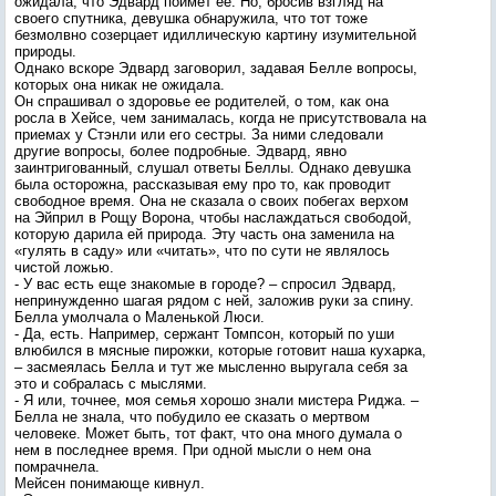
ожидала, что Эдвард поймет ее. Но, бросив взгляд на
своего спутника, девушка обнаружила, что тот тоже
безмолвно созерцает идиллическую картину изумительной
природы.
Однако вскоре Эдвард заговорил, задавая Белле вопросы,
которых она никак не ожидала.
Он спрашивал о здоровье ее родителей, о том, как она
росла в Хейсе, чем занималась, когда не присутствовала на
приемах у Стэнли или его сестры. За ними следовали
другие вопросы, более подробные. Эдвард, явно
заинтригованный, слушал ответы Беллы. Однако девушка
была осторожна, рассказывая ему про то, как проводит
свободное время. Она не сказала о своих побегах верхом
на Эйприл в Рощу Ворона, чтобы наслаждаться свободой,
которую дарила ей природа. Эту часть она заменила на
«гулять в саду» или «читать», что по сути не являлось
чистой ложью.
- У вас есть еще знакомые в городе? – спросил Эдвард,
непринужденно шагая рядом с ней, заложив руки за спину.
Белла умолчала о Маленькой Люси.
- Да, есть. Например, сержант Томпсон, который по уши
влюбился в мясные пирожки, которые готовит наша кухарка,
– засмеялась Белла и тут же мысленно выругала себя за
это и собралась с мыслями.
- Я или, точнее, моя семья хорошо знали мистера Риджа. –
Белла не знала, что побудило ее сказать о мертвом
человеке. Может быть, тот факт, что она много думала о
нем в последнее время. При одной мысли о нем она
помрачнела.
Мейсен понимающе кивнул.