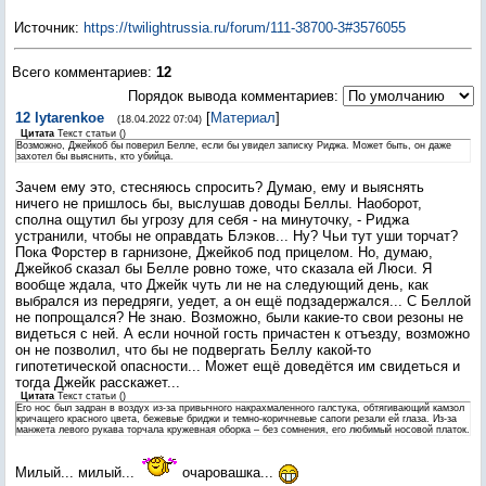
Источник
:
https://twilightrussia.ru/forum/111-38700-3#3576055
Всего комментариев
:
12
Порядок вывода комментариев:
12
lytarenkoe
[
Материал
]
(18.04.2022 07:04)
Цитата
Текст статьи
(
)
Возможно, Джейкоб бы поверил Белле, если бы увидел записку Риджа. Может быть, он даже
захотел бы выяснить, кто убийца.
Зачем ему это, стесняюсь спросить? Думаю, ему и выяснять
ничего не пришлось бы, выслушав доводы Беллы. Наоборот,
сполна ощутил бы угрозу для себя - на минуточку, - Риджа
устранили, чтобы не оправдать Блэков... Ну? Чьи тут уши торчат?
Пока Форстер в гарнизоне, Джейкоб под прицелом. Но, думаю,
Джейкоб сказал бы Белле ровно тоже, что сказала ей Люси. Я
вообще ждала, что Джейк чуть ли не на следующий день, как
выбрался из передряги, уедет, а он ещё подзадержался... С Беллой
не попрощался? Не знаю. Возможно, были какие-то свои резоны не
видеться с ней. А если ночной гость причастен к отъезду, возможно
он не позволил, что бы не подвергать Беллу какой-то
гипотетической опасности... Может ещё доведётся им свидеться и
тогда Джейк расскажет...
Цитата
Текст статьи
(
)
Его нос был задран в воздух из-за привычного накрахмаленного галстука, обтягивающий камзол
кричащего красного цвета, бежевые бриджи и темно-коричневые сапоги резали ей глаза. Из-за
манжета левого рукава торчала кружевная оборка – без сомнения, его любимый носовой платок.
Милый... милый...
очаровашка...