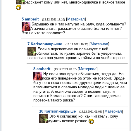
расскажет кому или нет, многоходовочка и всякое такое
5
amberit
[
Материал
]
(13.12.2021 17:16)
Барышню он и так напугал на балу, куда больше-то?
А зачем знать, расскажет о визите Белла или нет?
Это на что-то повлияет?
7
Karlsonнакрыше
[
Материал
]
(13.12.2021 19:33)
Если в перспективе он планирует с ней
сближаться, то нужно заранее быть уверенным,
насколько она умеет хранить тайны и на чьей стороне
8
amberit
[
Материал
]
(13.12.2021 20:07)
Ну если планирует сближаться, тогда да. Но
пока его поведение об этом не говорит. Вроде
бы у него пока несколько другие цели и задачи, чем
вламываться в спальню молодой леди с целью ее
напугать. А если она заорет и позовет слуг, и
великого Каллена схватят? Стоит ли ожидаемая
проверка такого риска?
10
Karlsonнакрыше
[
Материал
]
(14.12.2021 01:08)
Это я согласна) но, как читатель, хочу
думать всякое разное