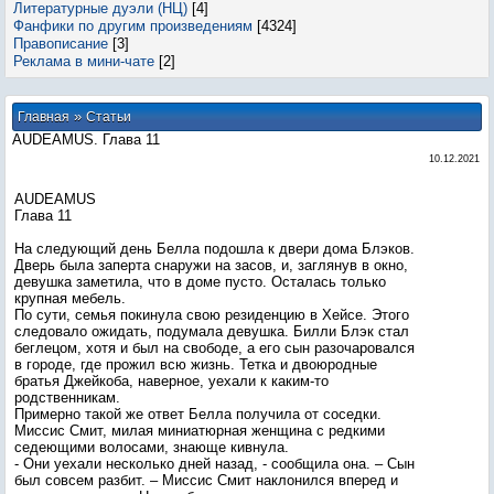
Литературные дуэли (НЦ)
[4]
Фанфики по другим произведениям
[4324]
Правописание
[3]
Реклама в мини-чате
[2]
»
Главная
Статьи
AUDEAMUS. Глава 11
10.12.2021
AUDEAMUS
Глава 11
На следующий день Белла подошла к двери дома Блэков.
Дверь была заперта снаружи на засов, и, заглянув в окно,
девушка заметила, что в доме пусто. Осталась только
крупная мебель.
По сути, семья покинула свою резиденцию в Хейсе. Этого
следовало ожидать, подумала девушка. Билли Блэк стал
беглецом, хотя и был на свободе, а его сын разочаровался
в городе, где прожил всю жизнь. Тетка и двоюродные
братья Джейкоба, наверное, уехали к каким-то
родственникам.
Примерно такой же ответ Белла получила от соседки.
Миссис Смит, милая миниатюрная женщина с редкими
седеющими волосами, знающе кивнула.
- Они уехали несколько дней назад, - сообщила она. – Сын
был совсем разбит. – Миссис Смит наклонился вперед и