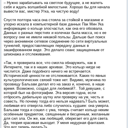
– Нужно зарабатывать на светлое будущее, а не жалеть
себя и ждать волшебной милостыни. Хорошо бы для начала
вывести вас, мистер Утка, на чистую воду!
Спустя полтора часа она стояла за стойкой в магазине и
упорно искала в компьютерной базе данных Пак Мин Ука
информацию о кольце злосчастья, как она его обозвала.
Данных о разных перстнях и колечках была масса, но к ее
вопросу они не имели никакой пользы. Дальше был поиск
через анонимное сетевое соединение по сети виртуальных
туннелей, предоставляющих передачу данных в
зашифрованном виде. Это делало сеанс защищенным от
шпионажа и отслеживания.
«Так, я проверила все, что смогла обнаружить, как в
Интернете, так и в наших архивах. Это кольцо нигде не
числится. Даже подобного ничего не встречается.
Исторической ценности не отслеживается. Каких-то явных
культурологических связей тоже нет. Видимо, мужчина по
прозвищу Бальзам делал его на заказ и, конечно, в наше
время. Возможно, создал для любимой?.. Той девушке, с
которой был на фотографии. Эта версия годна, если
отбросить дебильную шутку или проверку на ум, честь и
совесть. Но почему тогда его нельзя надевать? Быть может,
любимая его отвергла либо случилось худшее: она умерла.
Бальзам тогда и сошел с ума, теперь считает кольцо неким
особенным предметом, священным и бесценным, желанным
для сил зла. Он же, как любящий, оберегает его для света.
Да, теория красивая выходит. У меня недурная фантазия.
Что вот теперь делать?»