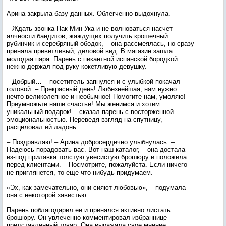
Арина закрыла базу данных. Облегченно выдохнула.
– Ждать звонка Пак Мин Ука и не волноваться насчет
алчности бандитов, жаждущих получить крошечный
рубинчик и серебряный ободок, – она рассмеялась, но сразу
приняла приветливый, деловой вид. В магазин зашла
молодая пара. Парень с пикантной испанской бородкой
нежно держал под руку кокетливую девушку.
– Добрый… – посетитель запнулся и с улыбкой покачал
головой. – Прекрасный день! Любезнейшая, нам нужно
нечто великолепное и необычное! Помогите нам, умоляю!
Преумножьте наше счастье! Мы женимся и хотим
уникальный подарок! – сказал парень с восторженной
эмоциональностью. Переведя взгляд на спутницу,
расцеловал ей ладонь.
– Поздравляю! – Арина добросердечно улыбнулась. –
Надеюсь порадовать вас. Вот наш каталог, – она достала
из-под прилавка толстую увесистую брошюру и положила
перед клиентами. – Посмотрите, пожалуйста. Если ничего
не приглянется, то еще что-нибудь придумаем.
«Эх, как замечательно, они сияют любовью», – подумала
она с некоторой завистью.
Парень поблагодарил ее и принялся активно листать
брошюру. Он увлеченно комментировал избраннице
представленный товар. Она выражала свое мнение