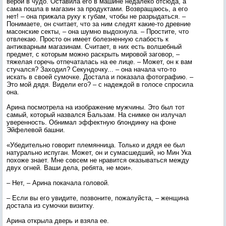
верой в чудо. Оставила его в машине недалеко отсюда, а
сама пошла в магазин за продуктами. Возвращаюсь, а его
нет! – она прижала руку к губам, чтобы не разрыдаться. –
Понимаете, он считает, что за ним следят какие-то древние
масонские секты, – она шумно выдохнула. – Простите, что
отвлекаю. Просто он имеет болезненную слабость к
антикварным магазинам. Считает, в них есть волшебный
предмет, с которым можно раскрыть мировой заговор, –
тяжелая горечь отпечаталась на ее лице. – Может, он к вам
стучался? Заходил? Секундочку... – она начала что-то
искать в своей сумочке. Достала и показала фотографию. –
Это мой дядя. Видели его? – с надеждой в голосе спросила
она.
Арина посмотрела на изображение мужчины. Это был тот
самый, который назвался Бальзам. На снимке он излучал
уверенность. Обнимал эффектную блондинку на фоне
Эйфелевой башни.
«Убедительно говорит племянница. Только и дядя ее был
натурально испуган. Может, он и сумасшедший, но Мин Ука
похоже знает. Мне совсем не нравится оказываться между
двух огней. Ваши дела, ребята, не мои».
– Нет, – Арина покачала головой.
– Если вы его увидите, позвоните, пожалуйста, – женщина
достала из сумочки визитку.
Арина открыла дверь и взяла ее.