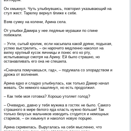
Он хмыкнул. Чуть улыбнувшись, повторил указывающий на
стул жест. Тарелку вернул ближе к себе.
Взяв сумку на колени, Арина села.
От улыбки Дамира у нее ледяные мурашки по спине
побежали.
– Учти, сытый кролик, если насыпала какой дряни, подыхая,
успею выстрелить, – он нарочито медленно наколол на
вилку крупный кусок яичницы и понес его ко рту,
испытывающе смотря на Арину. Ей было страшно, но
останавливать его она не спешила.
«Сначала помучаешься, гад», – подумала со злорадством и
дрожа от волнения.
Арина едко и сладко улыбнулась, как только Дамир начал
жевать. Он немного кашлянул, но есть продолжил.
– Как тебе моя готовка? Хорошо утоляет голод?
– Очевидно, давно у тебя мужика в гостях не было. Самого
страшного в мире белого яда класть нужно больше! Так
только безусых мальчиков изводить сгодится и немощных
стариков, – он хмыкнул и наколол новую порцию.
Арина скривилась. Выругалась на себя мысленно, что