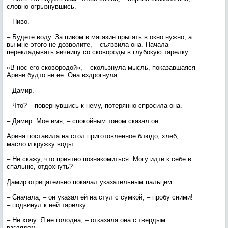
словно огрызнувшись.
– Пиво.
– Будете воду. За пивом в магазин прыгать в окно нужно, а
вы мне этого не дозволите, – съязвила она. Начала
перекладывать яичницу со сковороды в глубокую тарелку.
«В нос его сковородой», – скользнула мысль, показавшаяся
Арине будто не ее. Она вздрогнула.
– Дамир.
– Что? – повернувшись к нему, потерянно спросила она.
– Дамир. Мое имя, – спокойным тоном сказал он.
Арина поставила на стол приготовленное блюдо, хлеб,
масло и кружку воды.
– Не скажу, что приятно познакомиться. Могу идти к себе в
спальню, отдохнуть?
Дамир отрицательно покачал указательным пальцем.
– Сначала, – он указал ей на стул с сумкой, – пробу сними!
– подвинул к ней тарелку.
– Не хочу. Я не голодна, – отказала она с твердым
взглядом.