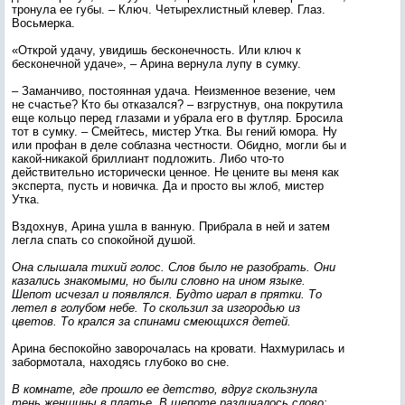
тронула ее губы. – Ключ. Четырехлистный клевер. Глаз.
Восьмерка.
«Открой удачу, увидишь бесконечность. Или ключ к
бесконечной удаче», – Арина вернула лупу в сумку.
– Заманчиво, постоянная удача. Неизменное везение, чем
не счастье? Кто бы отказался? – взгрустнув, она покрутила
еще кольцо перед глазами и убрала его в футляр. Бросила
тот в сумку. – Смейтесь, мистер Утка. Вы гений юмора. Ну
или профан в деле соблазна честности. Обидно, могли бы и
какой-никакой бриллиант подложить. Либо что-то
действительно исторически ценное. Не цените вы меня как
эксперта, пусть и новичка. Да и просто вы жлоб, мистер
Утка.
Вздохнув, Арина ушла в ванную. Прибрала в ней и затем
легла спать со спокойной душой.
Она слышала тихий голос. Слов было не разобрать. Они
казались знакомыми, но были словно на ином языке.
Шепот исчезал и появлялся. Будто играл в прятки. То
летел в голубом небе. То скользил за изгородью из
цветов. То крался за спинами смеющихся детей.
Арина беспокойно заворочалась на кровати. Нахмурилась и
забормотала, находясь глубоко во сне.
В комнате, где прошло ее детство, вдруг скользнула
тень женщины в платье. В шепоте различалось слово: