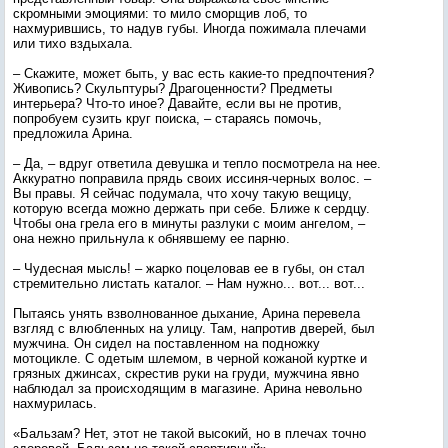
скромными эмоциями: то мило сморщив лоб, то
нахмурившись, то надув губы. Иногда пожимала плечами
или тихо вздыхала.
– Скажите, может быть, у вас есть какие-то предпочтения?
Живопись? Скульптуры? Драгоценности? Предметы
интерьера? Что-то иное? Давайте, если вы не против,
попробуем сузить круг поиска, – стараясь помочь,
предложила Арина.
– Да, – вдруг ответила девушка и тепло посмотрела на нее.
Аккуратно поправила прядь своих иссиня-черных волос. –
Вы правы. Я сейчас подумала, что хочу такую вещицу,
которую всегда можно держать при себе. Ближе к сердцу.
Чтобы она грела его в минуты разлуки с моим ангелом, –
она нежно прильнула к обнявшему ее парню.
– Чудесная мысль! – жарко поцеловав ее в губы, он стал
стремительно листать каталог. – Нам нужно... вот... вот...
Пытаясь унять взволнованное дыхание, Арина перевела
взгляд с влюбленных на улицу. Там, напротив дверей, был
мужчина. Он сидел на поставленном на подножку
мотоцикле. С одетым шлемом, в черной кожаной куртке и
грязных джинсах, скрестив руки на груди, мужчина явно
наблюдал за происходящим в магазине. Арина невольно
нахмурилась.
«Бальзам? Нет, этот не такой высокий, но в плечах точно