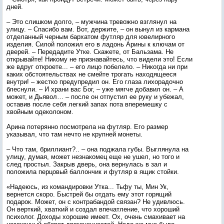
дней.
– Это слишком долго, – мужчина тревожно взглянул на
улицу. – Спасибо вам. Вот, держите, – он вынул из кармана
отделанный черным бархатом футляр для ювелирного
изделия. Силой положил его в ладонь Арины к ключам от
дверей. – Передадите Утке. Скажете, от Бальзама. Не
открывайте! Никому не признавайтесь, что видели это! Если
же вдруг откроете... – его лицо побелело. – Никогда ни при
каких обстоятельствах не смейте трогать находящееся
внутри! – жестко предупредил он. Его глаза лихорадочно
блеснули. – И храни вас Бог, – уже мягче добавил он. – А
может, и Дьявол… – после он отпустил ее руку и убежал,
оставив после себя легкий запах пота вперемешку с
хвойным одеколоном.
Арина потерянно посмотрела на футляр. Его размер
указывал, что там нечто не крупней монеты.
– Что там, бриллиант?.. – она поджала губы. Выглянула на
улицу, думая, может незнакомец еще не ушел, но того и
след простыл. Закрыв дверь, она вернулась в зал и
положила перцовый баллончик и футляр в ящик стойки.
«Надеюсь, из командировки Утка... Тьфу ты, Мин Ук,
вернется скоро. Быстрей бы отдать ему этот горящий
подарок. Может, он с контрабандой связан? Не удивлюсь.
Он верткий, хваткий и создал впечатление, что хороший
психолог. Доходы хорошие имеет. Ох, очень смахивает на