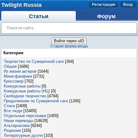
Twilight Russia
Регистрация
Вход
Статьи
Форум
Войти через uID
Старая форма входа
Категории
Творчество по Сумеречной саге
[264]
Общее
[1686]
Из жизни актеров
[1644]
Мини-фанфики
[2731]
Кроссовер
[702]
Конкурсные работы
[0]
Конкурсные работы (НЦ)
[0]
Свободное творчество
[4794]
Продолжение по Сумеречной саге
[1266]
Стихи
[2409]
Все люди
[15405]
Отдельные персонажи
[1455]
Наши переводы
[14628]
Альтернатива
[9244]
Рецензии
[155]
Литературные дуэли
[103]