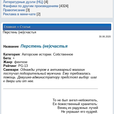
Литературные дуэли (НЦ)
[4]
Фанфики по другим произведениям
[4324]
Правописание
[3]
Реклама в мини-чате
[2]
»
Главная
Статьи
Перстень (не)счастья
30.06.2020
Перстень (не)счастья
Название
:
Категория
: Авторские истории. Собственное
Бета
: +
Жанр
: фентези
Рейтинг
: PG-13
Саммари
:
Однажды утром в антикварный магазин
постучал подозрительный мужчина. Ему требовалась
помощь. Девушке-администратору предстоял выбор: шаг
к двери или от нее.
То не был ангел-небожитель,
Ее божественный хранитель:
Венец из радужных лучей
Не украшал его кудрей.