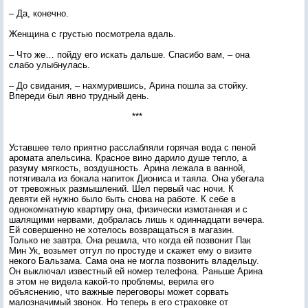
– Да, конечно.
Женщина с грустью посмотрела вдаль.
– Что же… пойду его искать дальше. Спасибо вам, – она
слабо улыбнулась.
– До свидания, – нахмурившись, Арина пошла за стойку.
Впереди был явно трудный день.
***
Уставшее тело приятно расслабляли горячая вода с пеной
аромата апельсина. Красное вино дарило душе тепло, а
разуму мягкость, воздушность. Арина лежала в ванной,
потягивала из бокала напиток Диониса и таяла. Она убегала
от тревожных размышлений. Шел первый час ночи. К
девяти ей нужно было быть снова на работе. К себе в
однокомнатную квартиру она, физически измотанная и с
шалящими нервами, добралась лишь к одиннадцати вечера.
Ей совершенно не хотелось возвращаться в магазин.
Только не завтра. Она решила, что когда ей позвонит Пак
Мин Ук, возьмет отгул по простуде и скажет ему о визите
некого Бальзама. Сама она не могла позвонить владельцу.
Он выключал известный ей номер телефона. Раньше Арина
в этом не видела какой-то проблемы, верила его
объяснению, что важные переговоры может сорвать
малозначимый звонок. Но теперь в его страховке от