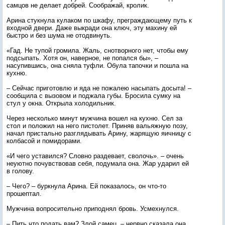
самцов не делает добрей. Соображай, кролик.
Арина стукнула кулаком по шкафу, преграждающему путь к
входной двери. Даже выкради она ключ, эту махину ей
быстро и без шума не отодвинуть.
«Гад. Не тупой громила. Жаль, снотворного нет, чтобы ему
подсыпать. Хотя он, наверное, не попался бы», –
насупившись, она сняла туфли. Обула тапочки и пошла на
кухню.
– Сейчас приготовлю и яда не пожалею насыпать досыта! –
сообщила с вызовом и поджала губы. Бросила сумку на
стул у окна. Открыла холодильник.
Через несколько минут мужчина вошел на кухню. Сел за
стол и положил на него пистолет. Приняв вальяжную позу,
начал пристально разглядывать Арину, жарящую яичницу с
колбасой и помидорами.
«И чего уставился? Словно раздевает, сволочь». – очень
неуютно почувствовав себя, подумала она. Жар ударил ей
в голову.
– Чего? – буркнула Арина. Ей показалось, он что-то
прошептал.
Мужчина вопросительно приподнял бровь. Усмехнулся.
– Пить что подать вам? Злой самец, – нервно сказала она,