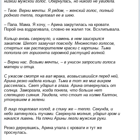
низкий мужской голос. Обернулась, но никого не увидела.
– Твое. Верни мечты. Я рядом, – женский голос, полный
родного тепла, поцеловал ее в шею.
– Папа. Мама. Я хочу, – Арина закрутилась на кровати.
Порой она вздрагивала, словно ее жалил ток. Всхлипывала.
Кольцо вновь сверкнуло, и камень в нем заискрился
закатом. Шепот зазвучал повсюду. Множество голосов,
стертых как растворителем краски с картины. Тьма
поползла от горизонта огромной растущей волной.
– Верни нас. Возьми мечты, – в унисон запросили голоса
матери и отца.
С ужасом смотря на вал мрака, возвысившийся перед ней,
Арина резко надела кольцо. Тьма в тот же миг вихрем
рассеялась. Свет ударил в глаза. Арина отвернулась от
солнца. Заморгала, когда поняла, что больше нет
слепящего сияния. Увидела, что стоит на холме Калтон,
утонувшем в зелени.
В лицо поцеловал холод, в спину же – тепло. Секунда, и
небо затянулось тучами. Сверкнула молния, ударил гром и
начался ливень. На плечи Арины легли мужские руки.
Резко дернувшись, Арина упала с кровати и тут же
проснулась.