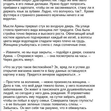
незаконный оборот драгоценностей. Надо же мне было
угодить в его левые делишки. Нужно будет попросить
прибавки к зарплате, чтобы он не засомневался, стану ли я
держать язык за зубами. Ладно, что волнуюсь так?.. Кроме
футляра и странного раненного мужчины ничего и не
видела».
Мысли Арины прервал стук во входную дверь. На улице
стояла приятного вида женщина лет тридцати. Она была
стройна точно березка и высокого роста. Облегающий алый
костюм идеально подчеркивал каждый ее изгиб, а волосы
цвета меди водопадом спадали через плечо на грудь.
Женщина улыбнулась и сняла с лица солнечные очки.
– Извините, но мы еще закрыты, – подойдя к двери, сказала
Арина. – Откроемся через… – она посмотрела на часы. –
Через десять минут.
«Что за утро такое беспокойное? Эх, вряд ли я успею до
открытия магазина занести в базу данных оставшуюся
картину и вазу. Придется вечером задержаться…»
– Простите за волнение, – нежно произнесла женщина. –
Дело в том, что мой дядя тяжело болен, у него психическое
заболевание. Он живет в пансионате для душевнобольных
людей, но сегодня у него день рождения. Я опрометчиво
решила сделать ему подарок, на сутки забрать домой,
чтобы он побыл в кругу семьи. Совершила такую глупость!
– в ее больших зеленых глазах появились слезы. –
Забылась. Он вел себя так разумно, что я обманулась