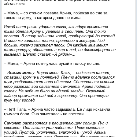
«доченька».
– Мама, – со стоном позвала Арина, побежав во сне за
тенью по дому, в котором давно не жила.
Яркий свет резко ударил в глаза, как вдруг кромешная
тьма обняла Арину и увлекла в свой плен. Она точно
ослепла. В спину задышал холод, пробирающий до костей.
В лицо же залилось тепло, приятное и зовущее. Под
босыми ногами заскрипел песок. Он каждый миг менял
температуру, обращаясь в жар и лед, но дискомфорта не
вызывал. Шепот сказал: «Я рядом»...
– Мама, – Арина потянулась рукой к голосу во сне.
– Возьми мечту. Верни меня. Ключ, – подсказал шепот,
ставший громче и понятней. Где-то вдалеке послышался
шум разбивающихся волн об скалы. Сделавшееся ночным
небо разрезал вой двигателя самолета. Арина подняла
голову. На небе не было ни единой звезды. Огромный
лайнер промчался над ней к горизонту. Она протянула
руку ему вослед.
– Нет! Папа, – Арина часто задышала. Ее лицо исказила
гримаса боли. Она заметалась на постели.
Самолет растворялся в расцветающем солнце. Гул и
скрежет. Она зажала уши ладонями. Пляж сменился
улицей. Пустой, ухоженной, знакомой и чужой. Арина
огляделась, опуская руки. Покачнулась. Ее словно кто-то