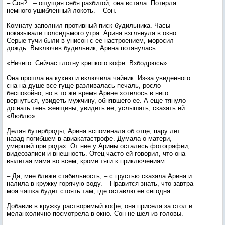
– Сон?.. – ощущая себя разбитой, она встала. Потерла
немного ушибленный локоть. – Сон.
Комнату заполнил противный писк будильника. Часы
показывали полседьмого утра. Арина взглянула в окно.
Серые тучи были в унисон с ее настроением, моросил
дождь. Выключив будильник, Арина потянулась.
«Ничего. Сейчас глотну крепкого кофе. Взбодрюсь».
Она прошла на кухню и включила чайник. Из-за увиденного
сна на душе все гуще разливалась печаль, росло
беспокойно, но в то же время Арине хотелось в него
вернуться, увидеть мужчину, обнявшего ее. А еще тянуло
догнать тень женщины, увидеть ее, услышать, сказать ей:
«Люблю».
Делая бутерброды, Арина вспоминала об отце, пару лет
назад погибшем в авиакатастрофе. Думала о матери,
умершей при родах. От нее у Арины остались фотографии,
видеозаписи и внешность. Отец часто ей говорил, что она
вылитая мама во всем, кроме тяги к приключениям.
– Да, мне ближе стабильность, – с грустью сказала Арина и
налила в кружку горячую воду. – Нравится знать, что завтра
моя чашка будет стоять там, где оставлю ее сегодня.
Добавив в кружку растворимый кофе, она присела за стол и
меланхолично посмотрела в окно. Сон не шел из головы.