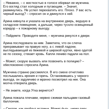
– Неважно, – с жесткостью в голосе оборвал ее мужчина.
Его взгляд стал холодным и пугающим. – Значит,
разминулись. Не успел перехватить его. Плохо. У вас есть
черный выход? – спросил он и двинулся к ней.
Арина кивнула и указала на внутреннюю дверь, ведшую в
складское помещение, а дальше, через тускло освещенный
коридор – к пожарному выходу.
– Пойдемте. Проводите меня, – мужчина ринулся к двери.
Арина последовала за ним. Заметила, что он слегка
прихрамывает на правую ногу, а с левой ладони,
выглядывающей из бежевой и широкой куртки, явно одетой
не по сезону, стекает кровь. Капли лениво падали на пол.
– Может, скорую вызвать или позвонить в полицию? –
обеспокоенно спросила Арина.
Мужчина странно рассмеялся. В его смехе отчетливо
послышались ирония и горечь. Остановившись у черного
выхода, он задумчиво и мрачно посмотрел на нее. Она
молча отворила дверь.
– Не знаете, когда Утка вернется?
Арина пожала плечами, нервно сжимая пальцами газовый
баллончик.
– Смотря, как пройдут встречи. Может быть, через пару