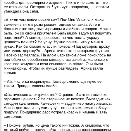
коробка для ювелирного изделия. Никто и не заметит, что
ее открывали. Осторожно. Чуть-чуть попробую, – шепотом
убеждала она себя.
«А если там вовсе ничего нет? Пак Мин Ук не был мной
замечен в тяге к розыгрышам, однако он азиат. А те в
большинстве заядлые игроманы и любители споров. Может
быть, он со своим приятелем Бальзамом задумал пошутить
надо мной? А может, проверить на честность: украду
ценность или нет? Не усну. Нужно понять, что у меня в
руках. Как бы сказал классик покера: «Над мусором дрожу
или тузом дорожу?» – Арина тихонько приоткрыла футляр.
Нервно засмеялась. На алом бархатном ложе покоилось на
вид обычное серебряное кольцо с вставкой из маленького
красного камушка и вязи символов на ободе. Они были
миниатюрны. Чтобы их лучше разглядеть, Арина взяла
кольцо.
– Ай, – слегка вскрикнула. Кольцо словно щипнуло ее
током. Правда, совсем слабо.
«Статическое электричество? Странно. И это вот колечко
огромная ценность? На старинное не похоже. Выглядит как
сегодня сделанное. Камешек?» – задумчиво нахмурившись,
Арина достала из сумки лупу – ее неотъемлемую рабочую
подругу. Придирчиво рассмотрела красный камень и вязь
символов.
– Похоже, рубин, но цена такого ничтожна. А символы, что
детский ребус, – полуулыбка, пропитанная разочарованием,