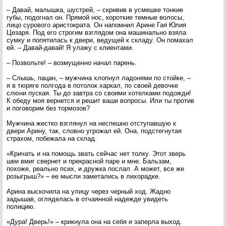
– Давай, малышка, шустрей, – скривив в усмешке тонкие
губы, подогнал он. Прямой нос, короткие темные волосы,
лицо сурового аристократа. Он напомнил Арине Гая Юлия
Цезаря. Под его строгим взглядом она машинально взяла
сумку и попятилась к двери, ведущей к складу. Он помахал
ей. – Давай-давай! Я улажу с клиентами.
– Позвольте! – возмущенно начал парень.
– Слышь, пацан, – мужчина хлопнул ладонями по стойке, –
я в тюряге полгода в потолок харкал, по своей девочке
слюни пуская. Ты до завтра со своими хотелками подожди!
К обеду моя вернется и решит ваши вопросы. Или ты против
и поговорим без тормозов?
Мужчина жестко взглянул на неспешно отступавшую к
двери Арину, так, словно угрожал ей. Она, подстегнутая
страхом, побежала на склад.
«Кричать и на помощь звать сейчас нет толку. Этот зверь
шеи вмиг свернет и прекрасной паре и мне. Бальзам,
похоже, реально псих, и дружка послал. А может, все же
розыгрыш?» – ее мысли заметались в лихорадке.
Арина выскочила на улицу через черный ход. Жадно
задышав, огляделась в отчаянной надежде увидеть
полицию.
«Дура! Дверь!» – крикнула она на себя и заперла выход.