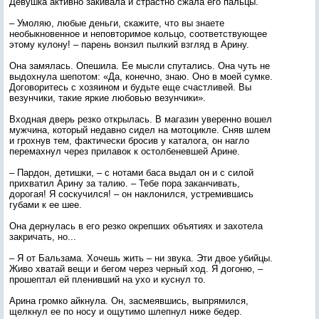
Девушка активно закивала и страстно сжала его пальцы.
– Умоляю, любые деньги, скажите, что вы знаете
необыкновенное и неповторимое кольцо, соответствующее
этому кулону! – парень вонзил пылкий взгляд в Арину.
Она замялась. Опешила. Ее мысли спутались. Она чуть не
выдохнула шепотом: «Да, конечно, знаю. Оно в моей сумке.
Договоритесь с хозяином и будьте еще счастливей. Вы
везунчики, такие яркие любовью везунчики».
Входная дверь резко открылась. В магазин уверенно вошел
мужчина, который недавно сидел на мотоцикле. Сняв шлем
и грохнув тем, фактически бросив у каталога, он нагло
перемахнул через прилавок к остолбеневшей Арине.
– Пардон, детишки, – с нотами баса выдал он и с силой
прихватил Арину за талию. – Тебе пора заканчивать,
дорогая! Я соскучился! – он наклонился, устремившись
губами к ее шее.
Она дернулась в его резко окрепших объятиях и захотела
закричать, но...
– Я от Бальзама. Хочешь жить – ни звука. Эти двое убийцы.
Живо хватай вещи и бегом через черный ход. Я догоню, –
прошептал ей пленивший на ухо и куснул то.
Арина громко айкнула. Он, засмеявшись, выпрямился,
щелкнул ее по носу и ощутимо шлепнул ниже бедер.