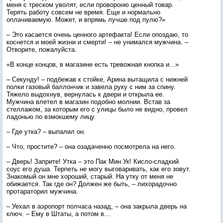
меня с треском уволят, если провороню ценный товар.
Терять работу совсем не время. Еще и нормально
оплачиваемую. Может, и впрямь лучше под пулю?»
– Это касается очень ценного артефакта! Если опоздаю, то
коснется и моей жизни и смерти! – не унимался мужчина. –
Отворите, пожалуйста.
«В конце концов, в магазине есть тревожная кнопка и...»
– Секунду! – подбежав к стойке, Арина вытащила с нижней
полки газовый баллончик и завела руку с ним за спину.
Тяжело выдохнув, вернулась к двери и открыла ее.
Мужчина влетел в магазин подобно молнии. Встав за
стеллажом, за которым его с улицы было не видно, провел
ладонью по взмокшему лицу.
– Где утка? – выпалил он.
– Что, простите? – она озадаченно посмотрела на него.
– Дверь! Заприте! Утка – это Пак Мин Ук! Кисло-сладкий
соус его душа. Терпеть не могу выговаривать, как его зовут.
Знакомый он мне хороший, старый. На утку от меня не
обижается. Так где он? Должен же быть, – лихорадочно
протараторил мужчина.
– Уехал в аэропорт полчаса назад, – она закрыла дверь на
ключ. – Ему в Штаты, а потом в...