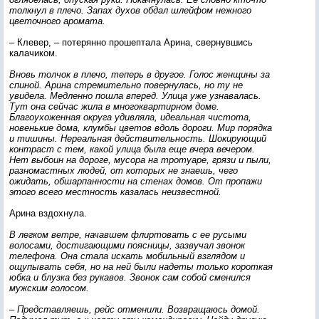
толкнул в плечо. Запах духов обдал шлейфом нежного
цветочного аромата.
– Клевер, – потерянно прошептала Арина, свернувшись
калачиком.
Вновь толчок в плечо, теперь в другое. Голос женщины за
спиной. Арина стремительно повернулась, но ту не
увидела. Медленно пошла вперед. Улица уже узнавалась.
Тут она сейчас жила в многоквартирном доме.
Благоухоженная округа удивляла, идеальная чистота,
новенькие дома, клумбы цветов вдоль дороги. Мир порядка
и тишины. Нереальная действительность. Шокирующий
контраст с тем, какой улица была еще вчера вечером.
Нет выбоин на дороге, мусора на тротуаре, грязи и пыли,
разномастных людей, от которых не знаешь, чего
ожидать, обшарпанности на стенах домов. От пропажи
этого всего местность казалась неизвестной.
Арина вздохнула.
В легком ветре, начавшем флиртовать с ее русыми
волосами, достигающими поясницы, зазвучал звонок
телефона. Она стала искать мобильный взглядом и
ощупывать себя, но на ней были надеты только короткая
юбка и блузка без рукавов. Звонок сам собой сменился
мужским голосом.
– Представляешь, рейс отменили. Возвращаюсь домой.