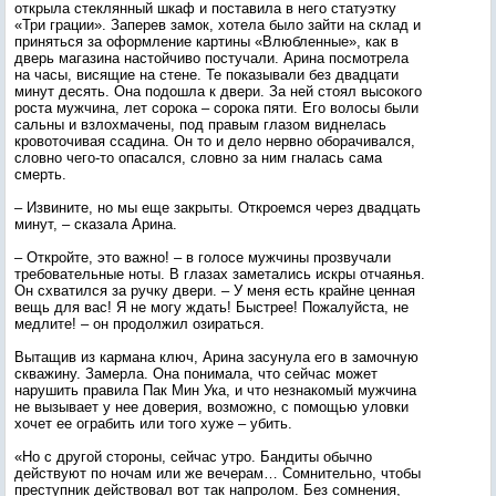
открыла стеклянный шкаф и поставила в него статуэтку
«Три грации». Заперев замок, хотела было зайти на склад и
приняться за оформление картины «Влюбленные», как в
дверь магазина настойчиво постучали. Арина посмотрела
на часы, висящие на стене. Те показывали без двадцати
минут десять. Она подошла к двери. За ней стоял высокого
роста мужчина, лет сорока – сорока пяти. Его волосы были
сальны и взлохмачены, под правым глазом виднелась
кровоточивая ссадина. Он то и дело нервно оборачивался,
словно чего-то опасался, словно за ним гналась сама
смерть.
– Извините, но мы еще закрыты. Откроемся через двадцать
минут, – сказала Арина.
– Откройте, это важно! – в голосе мужчины прозвучали
требовательные ноты. В глазах заметались искры отчаянья.
Он схватился за ручку двери. – У меня есть крайне ценная
вещь для вас! Я не могу ждать! Быстрее! Пожалуйста, не
медлите! – он продолжил озираться.
Вытащив из кармана ключ, Арина засунула его в замочную
скважину. Замерла. Она понимала, что сейчас может
нарушить правила Пак Мин Ука, и что незнакомый мужчина
не вызывает у нее доверия, возможно, с помощью уловки
хочет ее ограбить или того хуже – убить.
«Но с другой стороны, сейчас утро. Бандиты обычно
действуют по ночам или же вечерам… Сомнительно, чтобы
преступник действовал вот так напролом. Без сомнения,