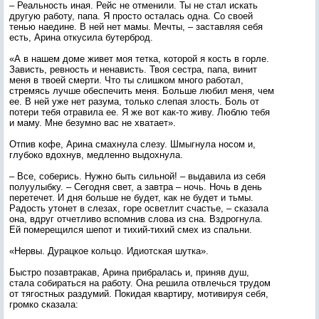
– Реальность иная. Рейс не отменили. Ты не стал искать
другую работу, папа. Я просто осталась одна. Со своей
тенью наедине. В ней нет мамы. Мечты, – заставляя себя
есть, Арина откусила бутерброд.
«А в нашем доме живет моя тетка, которой я кость в горле.
Зависть, ревность и ненависть. Твоя сестра, папа, винит
меня в твоей смерти. Что ты слишком много работал,
стремясь лучше обеспечить меня. Больше любил меня, чем
ее. В ней уже нет разума, только слепая злость. Боль от
потери тебя отравила ее. Я же вот как-то живу. Люблю тебя
и маму. Мне безумно вас не хватает».
Отпив кофе, Арина смахнула слезу. Шмыгнула носом и,
глубоко вдохнув, медленно выдохнула.
– Все, соберись. Нужно быть сильной! – выдавила из себя
полуулыбку. – Сегодня свет, а завтра – ночь. Ночь в день
перетечет. И дня больше не будет, как не будет и тьмы.
Радость утонет в слезах, горе осветлит счастье, – сказала
она, вдруг отчетливо вспомнив слова из сна. Вздрогнула.
Ей померещился шепот и тихий-тихий смех из спальни.
«Нервы. Дурацкое кольцо. Идиотская шутка».
Быстро позавтракав, Арина прибралась и, приняв душ,
стала собираться на работу. Она решила отвлечься трудом
от тягостных раздумий. Покидая квартиру, мотивируя себя,
громко сказала: