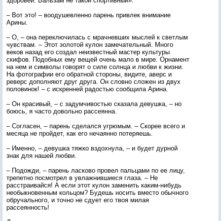
здоровей. Бальзам не такой спортивный».
– Вот это! – воодушевленно парень привлек внимание
Арины.
– О, – она переключилась с мрачневших мыслей к светлым
чувствам. – Этот золотой кулон замечательный. Много
веков назад его создал неизвестный мастер культуры
скифов. Подобных ему вещей очень мало в мире. Орнамент
на нем и символы говорят о силе солнца и любви к жизни.
На фотографии его обратной стороны, видите, аверс и
реверс дополняют друг друга. Он словно сложен из двух
половинок! – с искренней радостью сообщила Арина.
– Он красивый, – с задумчивостью сказала девушка, – но
боюсь, я часто довольно рассеянна.
– Согласен, – парень сделался угрюмым. – Скорее всего и
месяца не пройдет, как его нечаянно потеряешь.
– Именно, – девушка тяжко вздохнула, – и будет дурной
знак для нашей любви.
– Подожди, – парень ласково провел пальцами по ее лицу,
трепетно посмотрел в увлажнившиеся глаза. – Не
расстраивайся! А если этот кулон заменить каким-нибудь
необыкновенным кольцом? Будешь носить вместо обычного
обручального, и точно не сдует его твоя милая
рассеянность!