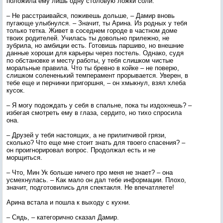
положила ему лишь одну столовую ложки соли.
– Не расстраивайся, поживешь дольше, – Дамир вновь
пугающе улыбнулся. – Значит, ты Арина. Из родных у тебя
только тетка. Живет в соседнем городе в частном доме
твоих родителей. Училась ты довольно прилежно, не
зубрила, но амбиции есть. Готовишь паршиво, но внешние
данные хороши для карьеры через постель. Однако, судя
по обстановке и месту работы, у тебя слишком чистые
моральные правила. Что ты бревно в койке – не поверю,
слишком солененький темперамент прорывается. Уверен, в
тебе еще и перчинки пригоршня, – он хмыкнул, взял хлеба
кусок.
– Я могу подождать у себя в спальне, пока ты издохнешь? –
избегая смотреть ему в глаза, сердито, но тихо спросила
она.
– Друзей у тебя настоящих, а не прилипчивой грязи,
сколько? Что еще мне стоит знать для твоего спасения? –
он проигнорировал вопрос. Продолжал есть и не
морщиться.
– Что, Мин Ук больше ничего про меня не знает? – она
усмехнулась. – Как мало он дал тебе информации. Плохо,
значит, подготовились для спектакля. Не впечатляете!
Арина встала и пошла к выходу с кухни.
– Сядь, – категорично сказал Дамир.