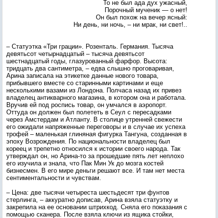
То не был ада дух ужасный,
Порочный мученик — о нет!
Он был похож на вечер ясный:
Ни день, ни ночь, – ни мрак, ни свет!..
– Статуэтка «Три грации». Розенталь. Германия. Тысяча
девятьсот четырнадцатый – тысяча девятьсот
шестнадцатый годы, глазурованный фарфор. Высота:
тридцать два сантиметра, – едва слышно проговаривая,
Арина записала на этикетке данные нового товара,
прибывшего вместе со старинными картинами и еще
несколькими вазами из Лондона. Полчаса назад их привез
владелец антикварного магазина, в котором она и работала.
Вручив ей под роспись товар, он умчался в аэропорт.
Оттуда он должен был полететь в Сеул с пересадками
через Амстердам и Атланту. В столице утренней свежести
его ожидали напряженные переговоры и в случае их успеха
трофей – маленькая глиняная фигурка Тангуна, созданная в
эпоху Возрождения. По национальности владелец был
кореец и трепетно относился к истории своего народа. Так
утверждал он, но Арина-то за прошедшие пять лет неплохо
его изучила и знала, что Пак Мин Ук до мозга костей
бизнесмен. В его мире деньги решают все. И там нет места
сентиментальности и чувствам.
– Цена: две тысячи четыреста шестьдесят три фунтов
стерлинга, – аккуратно дописав, Арина взяла статуэтку и
закрепила на ее основании штрихкод. Сняла его показания с
помощью сканера. После взяла ключи из ящика стойки,