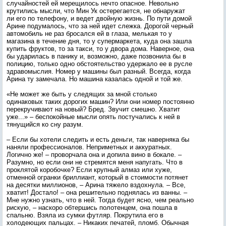
случайностей ей мерещилось нечто опасное. Невольно
крутились мысли, что Мин Ук остерегается, не обнаружат
ли его по телефону, и ведет двойную жизнь. По пути домой
Арине подумалось, что за ней идет слежка. Дорогой черный
автомобиль не раз бросался ей в глаза, мелькая то у
магазина в течение дня, то у супермаркета, куда она зашла
купить фруктов, то за такси, то у двора дома. Наверное, она
бы ударилась в панику и, возможно, даже позвонила бы в
полицию, только одно обстоятельство удержало ее в русле
здравомыслия. Номер у машины был разный. Всегда, когда
Арина ту замечала. Но машина казалась одной и той же.
«Не может же быть у следящих за мной столько
одинаковых таких дорогих машин? Или они номер постоянно
перекручивают на новый? Бред. Звучит смешно. Хватит
уже...» – беспокойные мысли опять постучались к ней в
тянущийся ко сну разум.
– Если бы хотели следить и есть деньги, так наверняка бы
наняли профессионалов. Неприметных и аккуратных.
Логично же! – проворчала она и допила вино в бокале. –
Разумно, но если они не стремятся меня напугать. Что в
проклятой коробочке? Если крупный алмаз или хуже,
отменной огранки бриллиант, который в стоимости потянет
на десятки миллионов, – Арина тяжело вздохнула. – Все,
хватит! Достало! – она решительно поднялась из ванны. –
Мне нужно узнать, что в ней. Тогда будет ясно, чем реально
рискую, – наскоро обтершись полотенцем, она пошла в
спальню. Взяла из сумки футляр. Покрутила его в
холодеющих пальцах. – Никаких печатей, пломб. Обычная