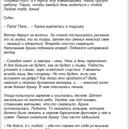
Подумал тут, а к черту эту командировку. Найду другую
работу. Такую, чтобы каждый день видеться с тобой.
Люблю тебя, дочка!
Гудки...
– Папа! Папа... – Арина вцепилась в подушку.
Ветер дернул за волосы. За спиной послышалось рычание
то ли волка, то ли тигра, затем его сменил женский смех
– звонкий и ядовитый. Впереди что-то сверкнуло.
Напуганная Арина побежала вперед. Поднялся штормовой
ветер.
– Сегодня свет, а завтра – ночь. Ночь в день перетечет.
И дня больше не будет, как не будет и тьмы. Радость
утонет в слезах, горе осветлит счастье. У монеты
всегда лишь две стороны. Но что будет, если она
встанет на ребро? Как долго это продлится? Ведь
хватит и легкого дуновения ветерка, и… – женский голос
эхом догнал Арину. В нем плескалась печаль.
Улица полыхнула заревом и осыпалась песком. Шепот
заскользил по желтой ряби. Увидев, как под ногами,
ставшими ватными, что-то сверкнуло, Арина
остановилась. Подняла. То оказалось кольцом, которое
должно было лежать в черном бархатном футляре у нее в
сумке. Паника охватила Арину. Она часто задышала.
– Не бойся, я с тобой, – где-то справа от себя услышала