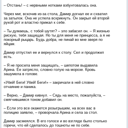
– Отстань! – с нервными нотками взбунтовалась она.
Через миг, вскочив из-за стола, Дамир догнал ее и схватил
за затылок. Она не успела вскрикнуть. Он закрыл ей второй
рукой рот и властно прижал к себе.
– Ты думаешь, с тобой шутят? – зло забасил он. – Я жизнью
рискую, тебя защищая. Но ты для меня не принцесса, а я не
покорный рыцарь. Будь добра, не пинай во мне зверя по
яйцам.
Дамир отпустил ее и вернулся к столу. Сел и продолжил
есть.
– Я не просила меня защищать, – шепотом выдавила
Арина. Ее затрясло, словно голую на морозе. Кровь
зашумела в голове.
«Убей! Беги! Убей! Беги!» – закричали в ней словно
отчаяние и паника.
– Верно, – Дамир кивнул. – Сядь на место, пожалуйста, –
смягчившимся тоном добавил он.
– Если это все окажется розыгрышем, на всех вас в
полицию заявлю, – проворчала Арина и села за стол.
Дамир засмеялся. В его голосе и во взгляде было столько
горечи, что ей сделалось до тошноты не по себе.