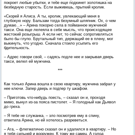
покроет любые убытки, и тебе еще подкинет золотишка на
безбедную старость. Если выживешь, прыткий кролик.
«Скорей я Алиса. А ты, кролик, увлекающий меня в
глубокую нору. Бальзам тогда безумный шляпник. Ох, о чем
думаю...» – Арина покорно села в пойманное мужчиной
такси. Она еще лелеяла в себе мысль, что происходящее
жестокий розыгрыш. А если нет, то сейчас сопротивляться
было бы глупо. Брутальный тип, держащий ее в плену, мог
выкинуть, что угодно. Сначала стоило усыпить его
бдительность.
– Адрес говори свой, – садясь подле нее и закрывая дверь
такси, велел ей мужчина.
***
Как только Арина вошла в свою квартиру, мужчина забрал у
нее ключи. Запер дверь и подпер ту шкафом.
– Приготовь что-нибудь поесть, – сказал он и, проходя
мимо, вынул из-за пояса пистолет. – Я голодный как Дьявол
до греха.
– Я тебе не служанка, – зло посмотрев ему в спину,
ответила Арина, но ей хотелось разреветься.
– Ага, – флегматично сказал он и удалился в квартиру. – Но
я тебя сильней и вооружен. К тому же самец. А голод