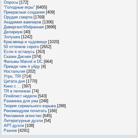
Опросы
[172]
"Голодные игры"
[6405]
Прекрасные создания
[409]
Орудия смерти
[1769]
Академия вампиров
[1306]
Дивергент/Избранная
[3899]
Делириум
[40]
Золушка
[1242]
Красавица и чудовище
[1020]
50 оттенков серого
[2652]
Если я останусь
[263]
Сказки Диснея
[374]
Фильмы Marvel и DC
[664]
Прежде чем я уйду
[4]
Ностальгия
[202]
Утро, TR!
[714]
Цитата дня
[1770]
Кино с ...
[397]
TR в пеленках
[74]
Плейлист недели
[543]
Разминка для ума
[248]
Теория сериального взрыва
[288]
Рекомендуем почитать
[166]
Рекламное агенство
[645]
Литературные дуэли
[54]
АРТ-дуэли
[108]
Разное
[4291]