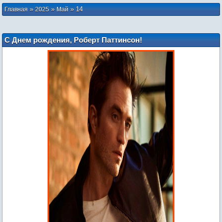
»
»
»
14
Главная
2025
Май
С Днем рождения, Роберт Паттинсон!