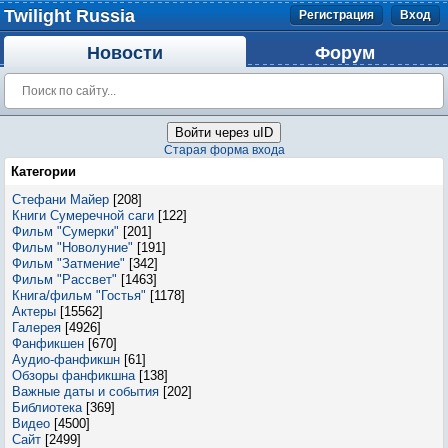
Twilight Russia
Регистрация
Вход
Новости
Форум
Войти через uID
Старая форма входа
Категории
Стефани Майер
[208]
Книги Сумеречной саги
[122]
Фильм "Сумерки"
[201]
Фильм "Новолуние"
[191]
Фильм "Затмение"
[342]
Фильм "Рассвет"
[1463]
Книга/фильм "Гостья"
[1178]
Актеры
[15562]
Галерея
[4926]
Фанфикшен
[670]
Аудио-фанфикшн
[61]
Обзоры фанфикшна
[138]
Важные даты и события
[202]
Библиотека
[369]
Видео
[4500]
Сайт
[2499]