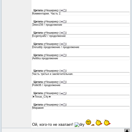
Цитата
ღЧеширикღ
(
)
Комментарии. Часть 2.
Цитата
ღЧеширикღ
(
)
Элен159 / продолжение
Цитата
ღЧеширикღ
(
)
Evgeniya82 / продолжение
Цитата
ღЧеширикღ
(
)
Deruddy продолжение / продолжение
Цитата
ღЧеширикღ
(
)
Aelitka продолжение
Цитата
ღЧеширикღ
(
)
Часть третья и заключительная.
Цитата
ღЧеширикღ
(
)
Polik06 / продолжение
Цитата
ღЧеширикღ
(
)
★Texas_City★
Цитата
ღЧеширикღ
(
)
Миравия
Ой, кого-то не хватает!