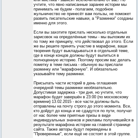
учтите, что явно написанные заранее истории мы
принимать не будем - полагаем, подобное
жульничество не принесёт вам пользы, не поможет
развить писательские навыки, а "Разминки" созданы
именно для этого.
Если вы захотите прислать несколько отдельных
зарисовок на определённые темы - мы выложим их
по тому же принципу, что действовал до этого. Если
же вы решите принять участие в марафоне, ваши
творения будут выкладываться в отдельной теме,
где в конце концов должны будут вылиться в
полноценную историю. Поэтому просим вас делать
пометку в теме письма - обычную вы прислали
разминку или "марафонную". И обязательно
указывайте тему разминки.
Присылать части историй в день оглашения
очередной темы разминки необязательно.
Допустимая задержка - три дня, но учтите, что
марафон будет завершён в 23:00 (по московскому
времени) 13.02.2015 - все части должны быть
отправлены на почту строго до этого момента. Все,
кто дойдут до конца и не сдадутся по пути, получат
от нас более чем приятные призы в виде
индивидуальных значков и рекламы получившейся в
результате марафона истории на главной странице
сайта. Также авторы будут переведены в
"Проверенные", если ещё не состоят в этой группе.