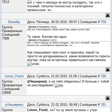
7513
вот с чем я никогда не могла поладить, так это с
поэзией. попытки полностью и категорично
провальные. эх...
Deruddy
Дата: Пятница, 20.02.2015, 00:07 | Сообщение #
759
Группа:
Цитата
ღЧеширикღ
(
)
так эти стихотворные строки твои? вау, какая ты все-таки
Проверенные
Сообщений:
Та такое. Баловство одно
7389
Цитата
ღЧеширикღ
(
)
вот с чем я никогда не могла поладить, так это с поэзией. попытки
полностью и категорично провальные. эх...
Как показывают мои опыт и практика, порой ты
просто не догадываешься, какие возможности скрыты
внутри, пока не встретишь правильного наставника
Limon_Fresh
Дата: Суббота, 21.02.2015, 01:05 | Сообщение #
760
Группа:
ღЧеширикღ
, я на тебя обиделась! И больше с тобой
Проверенные
не разговариваю!
Сообщений:
23908
ღЧеширикღ
Дата: Суббота, 21.02.2015, 09:49 | Сообщение #
761
Группа:
Limon_Fresh
, ха? ты чу меня пугаешь с утра