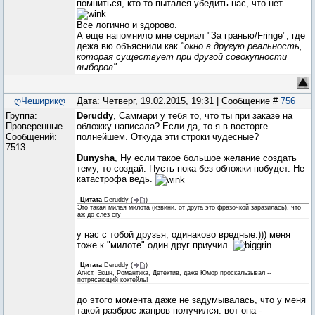
помниться, кто-то пытался убедить нас, что нет
Все логично и здорово.
А еще напомнило мне сериал "За гранью/Fringe", где
дежа вю объяснили как
"окно в другую реальность,
которая существует при другой совокупности
выборов"
.
ღЧеширикღ
Дата: Четверг, 19.02.2015, 19:31 | Сообщение #
756
Группа:
Deruddy
, Саммари у тебя то, что ты при заказе на
Проверенные
обложку написала? Если да, то я в восторге
Сообщений:
полнейшем. Откуда эти строки чудесные?
7513
Dunysha
, Ну если такое большое желание создать
тему, то создай. Пусть пока без обложки побудет. Не
катастрофа ведь.
Цитата
Deruddy
(
)
Это такая милая милота (извини, от друга это фразочкой заразилась), что
аж до слез cry
у нас с тобой друзья, одинаково вредные.))) меня
тоже к "милоте" один друг приучил.
Цитата
Deruddy
(
)
Агнст, Экшн, Романтика, Детектив, даже Юмор проскальзывал --
потрясающий коктейль!
до этого момента даже не задумывалась, что у меня
такой разброс жанров получился. вот она -