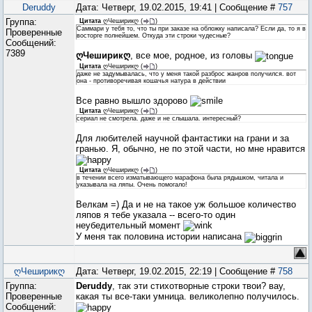
Deruddy
Дата: Четверг, 19.02.2015, 19:41 | Сообщение #
757
Группа:
Цитата
ღЧеширикღ
(
)
Саммари у тебя то, что ты при заказе на обложку написала? Если да, то я в
Проверенные
восторге полнейшем. Откуда эти строки чудесные?
Сообщений:
7389
ღЧеширикღ
, все мое, родное, из головы
Цитата
ღЧеширикღ
(
)
даже не задумывалась, что у меня такой разброс жанров получился. вот
она - противоречивая кошачья натура в действии
Все равно вышло здорово
Цитата
ღЧеширикღ
(
)
сериал не смотрела. даже и не слышала. интересный?
Для любителей научной фантастики на грани и за
гранью. Я, обычно, не по этой части, но мне нравится
Цитата
ღЧеширикღ
(
)
в течении всего изматывающего марафона была рядышком, читала и
указывала на ляпы. Очень помогало!
Велкам =) Да и не на такое уж большое количество
ляпов я тебе указала -- всего-то один
неубедительный момент
У меня так половина истории написана
ღЧеширикღ
Дата: Четверг, 19.02.2015, 22:19 | Сообщение #
758
Группа:
Deruddy
, так эти стихотворные строки твои? вау,
Проверенные
какая ты все-таки умница. великолепно получилось.
Сообщений: