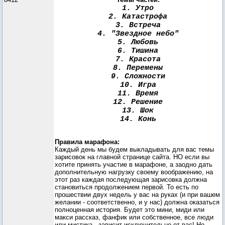
1. Утро
2. Катастрофа
3. Встреча
4. "Звездное небо"
5. Любовь
6. Тишина
7. Красота
8. Перемены
9. Сложности
10. Игра
11. Время
12. Решение
13. Шок
14. Конь
Правила марафона:
Каждый день мы будем выкладывать для вас темы
зарисовок на главной странице сайта. НО если вы
хотите принять участие в марафоне, а заодно дать
дополнительную нагрузку своему воображению, на
этот раз каждая последующая зарисовка должна
становиться продолжением первой. То есть по
прошествии двух недель у вас на руках (и при вашем
желании - соответственно, и у нас) должна оказаться
полноценная история. Будет это мини, миди или
макси рассказ, фанфик или собственное, все люди
или мистика - зависит исключительно от вас! Но