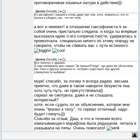
противоречивая кошачья натура в действии)))
Цитата
Deruddy
(
)
И саксофонист оказался очень даже при чем, хотя, помниться, кто-то
пытался убедить нас, что нет wink
а вот и нееееет! в отношении саксофониста я за
собой очень пристально следила. и когда ты впервые
высказала идею о его сопричастности, удержалась и
промолчала. специально ничего по этому поводу не
говорила, чтобы не сбивать вас с пути истинного.
Цитата
Deruddy
(
)
Все логично и здорово.
А еще напомнило мне сериал "За гранью/Fringe", где дежа вю объяснили
как "окно в другую реальность, которая существует при другой
совокупности выборов".
мурк! спасибо, за логику я всегда радею. весьма
приятно, что даже в таком навороте безумств она
хоть чуть-чуть, но присутствовала))
сериал не смотрела. даже и не слышала.
интересный?
хотя, если судить по их объяснению, которое мне
очень "близко к телу", то сериал отличный. надо
будет глянуть)))
Спасибо за отзыв, Даш, и что в течении всего
изматывающего марафона была рядышком, читала и
указывала на ляпы. Очень помогало!