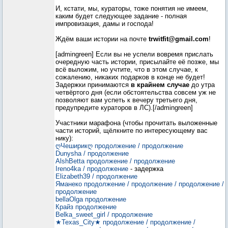
И, кстати, мы, кураторы, тоже понятия не имеем,
каким будет следующее задание - полная
импровизация, дамы и господа!
Ждём ваши истории на почте
trwitfit@gmail.com
!
[admingreen] Если вы не успели вовремя прислать
очередную часть истории, присылайте её позже, мы
всё выложим, но учтите, что в этом случае, к
сожалению, никаких подарков в конце не будет!
Задержки принимаются
в крайнем случае
до утра
четвёртого дня (если обстоятельства совсем уж не
позволяют вам успеть к вечеру третьего дня,
предупредите кураторов в ЛС).[/admingreen]
Участники марафона (чтобы прочитать выложенные
части историй, щёлкните по интересующему вас
нику):
ღЧеширикღ
продолжение
/ продолжение
Dunysha
/ продолжение
AlshBetta
продолжение
/ продолжение
Ireno4ka
/ продолжение
- задержка
Elizabeth39
/ продолжение
Яманеко
продолжение
/ продолжение
/ продолжение
/
продолжение
bellaOlga
продолжение
Крайз
продолжение
Belka_sweet_girl
/ продолжение
★Texas_City★
продолжение
/ продолжение
/