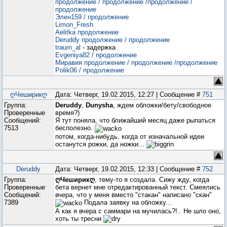
продолжение
/ продолжение
/продолжение
/
продолжение
Элен159
/ продолжение
Limon_Fresh
Aelitka
продолжение
Deruddy
продолжение
/ продолжение
traum_al
- задержка
Evgeniya82
/ продолжение
Миравия
продолжение
/ продолжение
/продолжение
Polik06
/ продолжение
ღЧеширикღ
Дата: Четверг, 19.02.2015, 12:27 | Сообщение #
751
Группа:
Deruddy
,
Dunysha
, ждем обложки/бету/свободное
Проверенные
время?)
Сообщений:
Я тут поняла, что ближайший месяц даже рыпаться
7513
бесполезно.
потом, когда-нибудь. когда от изначальной идеи
останутся рожки, да ножки...
Deruddy
Дата: Четверг, 19.02.2015, 12:33 | Сообщение #
752
Группа:
ღЧеширикღ
, тему-то я создала. Сижу жду, когда
Проверенные
бета вернет мне отредактированный текст. Смеялись
Сообщений:
вчера, что у меня вместо "стакан" написано "скан"
7389
Подала заявку на обложку...
А как я вчера с саммари на мучилась?!.. Не шло оно,
хоть ты тресни