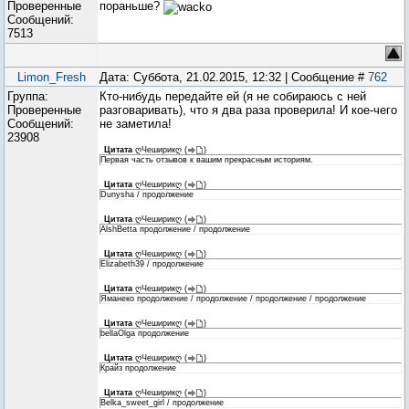
Проверенные
пораньше?
Сообщений:
7513
Limon_Fresh
Дата: Суббота, 21.02.2015, 12:32 | Сообщение #
762
Группа:
Кто-нибудь передайте ей (я не собираюсь с ней
Проверенные
разговаривать), что я два раза проверила! И кое-чего
Сообщений:
не заметила!
23908
Цитата
ღЧеширикღ
(
)
Первая часть отзывов к вашим прекрасным историям.
Цитата
ღЧеширикღ
(
)
Dunysha / продолжение
Цитата
ღЧеширикღ
(
)
AlshBetta продолжение / продолжение
Цитата
ღЧеширикღ
(
)
Elizabeth39 / продолжение
Цитата
ღЧеширикღ
(
)
Яманеко продолжение / продолжение / продолжение / продолжение
Цитата
ღЧеширикღ
(
)
bellaOlga продолжение
Цитата
ღЧеширикღ
(
)
Крайз продолжение
Цитата
ღЧеширикღ
(
)
Belka_sweet_girl / продолжение