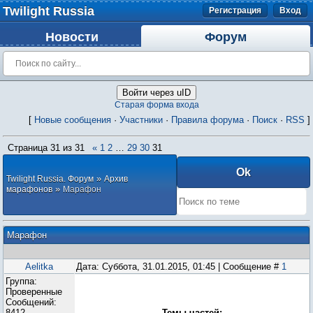
Twilight Russia
Регистрация
Вход
Новости
Форум
Войти через uID
Старая форма входа
[
Новые сообщения
·
Участники
·
Правила форума
·
Поиск
·
RSS
]
Страница
31
из
31
«
1
2
…
29
30
31
»
Twilight Russia. Форум
Архив
»
марафонов
Марафон
Марафон
Aelitka
Дата: Суббота, 31.01.2015, 01:45 | Сообщение #
1
Группа:
Проверенные
Сообщений:
8412
Темы частей: