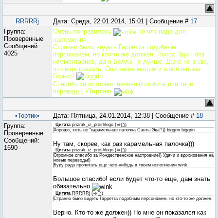
RRRRRj
Дата: Среда, 22.01.2014, 15:01 | Сообщение #
17
Группа:
Очень понравилось
То что надо для
Проверенные
настроения.
Сообщений:
Странно было видеть Гарретта подобным
4025
персонажем, но кто-то же должен. Посох Эди - без
комментариев, да и Белла не лучше. Даже не знаю,
что еще сказать. Они такие милые и влюбленные.
Горько!
Спасибо за историю, начинаю любить все твои
переводы,
•Тортик•
•Тортик•
Дата: Пятница, 24.01.2014, 12:38 | Сообщение #
18
Группа:
Цитата
prizrak_iz_proshlogo
(
)
Хорошо, хоть не "карамельная палочка Санты Эда"!)) biggrin biggrin
Проверенные
Сообщений:
Ну там, скорее, как раз карамельная палочка)))
1690
Цитата
prizrak_iz_proshlogo
(
)
Огромное спасибо за Рождественское настроение!) Удачи и вдохновения на
новые переводы!)
Буду рада прочитать еще чего-нибудь в твоем исполнении wink
Большое спасибо! если будет что-то еще, дам знать
обязательно
Цитата
RRRRRj
(
)
Странно было видеть Гарретта подобным персонажем, но кто-то же должен.
Верно. Кто-то же должен)) Но мне он показался как