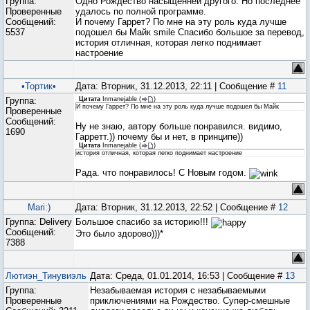
Группа:
Одно Рождество насыщенней другого. Но последнее
Проверенные
удалось по полной программе.
Сообщений:
И почему Гаррет? По мне на эту роль куда лучше
5537
подошел бы Майк smile Спасибо большое за перевод,
история отличная, которая легко поднимает
настроение
•Тортик•
Дата: Вторник, 31.12.2013, 22:11 | Сообщение #
11
Группа:
Цитата
Inmanejable
(
)
И почему Гаррет? По мне на эту роль куда лучше подошел бы Майк
Проверенные
Сообщений:
Ну не знаю, автору больше понравился. видимо,
1690
Гарретт.)) почему бы и нет, в принципе))
Цитата
Inmanejable
(
)
история отличная, которая легко поднимает настроение
Рада. что понравилось! С Новым годом.
Mari:)
Дата: Вторник, 31.12.2013, 22:52 | Сообщение #
12
Группа: Delivery
Большое спасибо за историю!!!
Сообщений:
Это было здорово)))*
7388
Лютиэн_Тинувиэль
Дата: Среда, 01.01.2014, 16:53 | Сообщение #
13
Группа:
Незабываемая история с незабываемыми
Проверенные
приключениями на Рождество. Супер-смешные