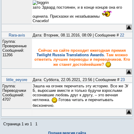
зато Эдвард постоянен, и в конце концов она его
оценила. Присказки их незабываемы
Спасибо!
Rara-avis
Дата: Вторник, 08.11.2016, 08:09 | Сообщение #
22
Группа:
Проверенные
Сообщений:
Сейчас на сайте проходит ежегодная премия
11266
Twilight Russia Translations Awards
. Там можно
отметить лучшие переводы и переводчиков. Кто
же станет достойнейшим?
little_eeyore
Дата: Суббота, 22.05.2021, 23:56 | Сообщение #
23
Группа:
Зашла на огонек перечитать эту историю. Все же Э/
Переводчики
Б, выросшие вместе и только будучи взрослыми
Сообщений:
осознавшие любовь друг к другу, – это вечная
4707
нетленка.
Готова читать и перечитывать
бесконечно.
Страница
1
из
1
1
Полная версия сайта