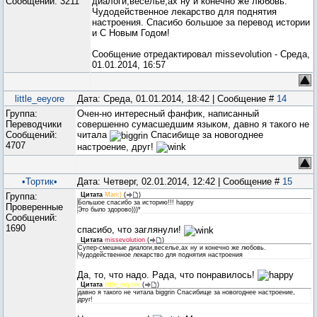
Сообщений:
3211
диалоги,веселье,ах ну и конечно же любовь.
Чудодейственное лекарство для поднятия
настроения. Спасибо большое за перевод истории
и С Новым Годом!
Сообщение отредактировал
missevolution
-
Среда,
01.01.2014, 16:57
little_eeyore
Дата: Среда, 01.01.2014, 18:42 | Сообщение #
14
Группа:
Очен-но интересный фанфик, написанный
Переводчики
совершенно сумасшедшим языком, давно я такого не
Сообщений:
читала
Спасибище за новогоднее
4707
настроение, друг!
•Тортик•
Дата: Четверг, 02.01.2014, 12:42 | Сообщение #
15
Группа:
Цитата
Mari:)
(
)
Большое спасибо за историю!!! happy
Проверенные
Это было здорово)))*
Сообщений:
1690
спасибо, что заглянули!
Цитата
missevolution
(
)
Супер-смешные диалоги,веселье,ах ну и конечно же любовь.
Чудодейственное лекарство для поднятия настроения
Да, то, что надо. Рада, что понравилось!
Цитата
little_eeyore
(
)
давно я такого не читала biggrin Спасибище за новогоднее настроение,
друг!