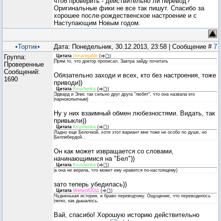
чтоб проверить - действительно ли перевод?
Оригинальные фики не все так пишут. Спасибо за
хорошее после-рождественское настроение и с
Наступающим Новым годом.
•Тортик•
Дата: Понедельник, 30.12.2013, 23:58 | Сообщение #
7
Группа:
Цитата
Inmanejable
(
)
Прям то, что доктор прописал. Завтра зайду почитать
Проверенные
Сообщений:
Обязательно заходи и всех, кто без настроения, тоже
1690
приводи))
Цитата
Ksushenka
(
)
Эдвард и Элис так сильно друг друга "любят", что она назвала его
парнокопытным)
Ну у них взаимный обмен любезностями. Видать, так
привыкли))
Цитата
Ksushenka
(
)
Ладно еще Белочкой, хотя этот вариант мне тоже не особо по душе, но
Беллибердой..
Он как может извращается со словами,
начинающимися на "Бел"))
Цитата
Ksushenka
(
)
а она не верила, что может ему нравится по-настоящему)
зато теперь убедилась))
Цитата
Werwolf2011
(
)
Чудненькая история, и браво переводчику. Ощущение, что переводилось
легко, как дышалось.
Вай, спасибо! Хорошую историю действительно