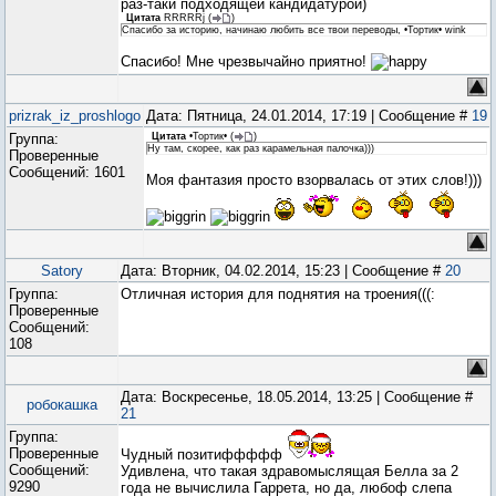
раз-таки подходящей кандидатурой)
Цитата
RRRRRj
(
)
Спасибо за историю, начинаю любить все твои переводы, •Тортик• wink
Спасибо! Мне чрезвычайно приятно!
prizrak_iz_proshlogo
Дата: Пятница, 24.01.2014, 17:19 | Сообщение #
19
Группа:
Цитата
•Тортик•
(
)
Ну там, скорее, как раз карамельная палочка)))
Проверенные
Сообщений:
1601
Моя фантазия просто взорвалась от этих слов!)))
Satory
Дата: Вторник, 04.02.2014, 15:23 | Сообщение #
20
Группа:
Отличная история для поднятия на троения(((:
Проверенные
Сообщений:
108
Дата: Воскресенье, 18.05.2014, 13:25 | Сообщение #
робокашка
21
Группа:
Проверенные
Чудный позитиффффф
Сообщений:
Удивлена, что такая здравомыслящая Белла за 2
9290
года не вычислила Гаррета, но да, любоф слепа