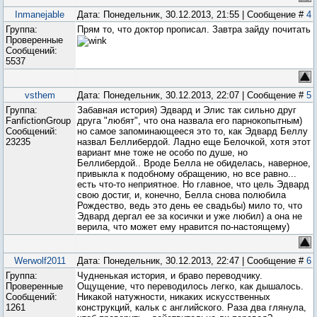
Inmanejable
Дата: Понедельник, 30.12.2013, 21:55 | Сообщение #
4
Группа:
Прям то, что доктор прописал. Завтра зайду почитать
Проверенные
Сообщений:
5537
vsthem
Дата: Понедельник, 30.12.2013, 22:07 | Сообщение #
5
Группа:
Забавная история) Эдвард и Элис так сильно друг
FanfictionGroup
друга "любят", что она назвала его парнокопытным)
Сообщений:
но самое запоминающееся это то, как Эдвард Беллу
23235
назвал Беллибердой. Ладно еще Белочкой, хотя этот
вариант мне тоже не особо по душе, но
Беллибердой.. Вроде Белла не обиделась, наверное,
привыкла к подобному обращению, но все равно...
есть что-то неприятное. Но главное, что цель Эдвард
свою достиг, и, конечно, Белла снова полюбила
Рождество, ведь это день ее свадьбы) мило то, что
Эдвард дергал ее за косички и уже любил) а она не
верила, что может ему нравится по-настоящему)
Werwolf2011
Дата: Понедельник, 30.12.2013, 22:47 | Сообщение #
6
Группа:
Чудненькая история, и браво переводчику.
Проверенные
Ощущение, что переводилось легко, как дышалось.
Сообщений:
Никакой натужности, никаких искусственных
1261
конструкций, кальк с английского. Раза два глянула,