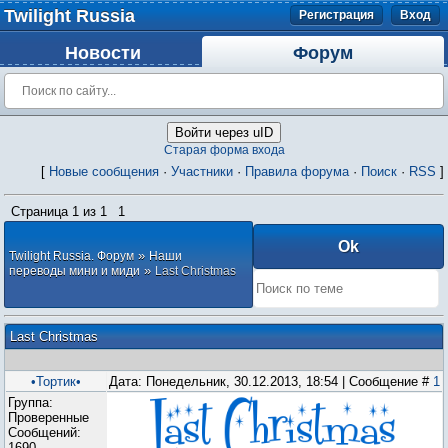
Twilight Russia
Регистрация
Вход
Новости
Форум
Войти через uID
Старая форма входа
[
Новые сообщения
·
Участники
·
Правила форума
·
Поиск
·
RSS
]
Страница
1
из
1
1
»
Twilight Russia. Форум
Наши
»
переводы мини и миди
Last Christmas
Last Christmas
•Тортик•
Дата: Понедельник, 30.12.2013, 18:54 | Сообщение #
1
Группа:
Проверенные
Сообщений:
1690