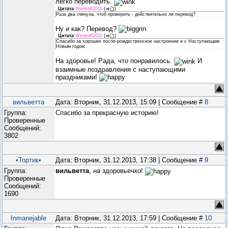
легко переводить.
Цитата
Werwolf2011
(
)
Раза два глянула, чтоб проверить - действительно ли перевод?
Ну и как? Перевод?
Цитата
Werwolf2011
(
)
Спасибо за хорошее после-рождественское настроение и с Наступающим
Новым годом.
На здоровье! Рада, что понравилось.
И
взаимные поздравления с наступающими
праздниками!
вильветта
Дата: Вторник, 31.12.2013, 15:09 | Сообщение #
8
Группа:
Спасибо за прекрасную историю!
Проверенные
Сообщений:
3802
•Тортик•
Дата: Вторник, 31.12.2013, 17:38 | Сообщение #
9
Группа:
вильветта
, на здоровьечко!
Проверенные
Сообщений:
1690
Inmanejable
Дата: Вторник, 31.12.2013, 17:59 | Сообщение #
10