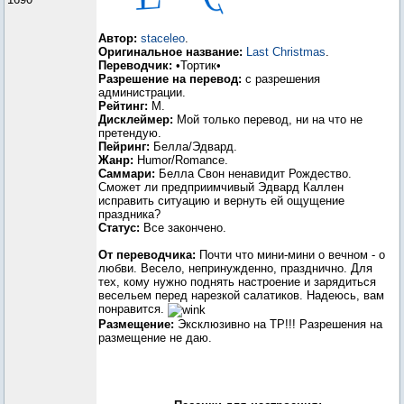
Автор:
staceleo
.
Оригинальное название:
Last Christmas
.
Переводчик:
•Тортик•
Разрешение на перевод:
с разрешения
администрации.
Рейтинг:
М.
Дисклеймер:
Мой только перевод, ни на что не
претендую.
Пейринг:
Белла/Эдвард.
Жанр:
Humor/Romance.
Саммари:
Белла Свон ненавидит Рождество.
Сможет ли предприимчивый Эдвард Каллен
исправить ситуацию и вернуть ей ощущение
праздника?
Статус:
Все закончено.
От переводчика:
Почти что мини-мини о вечном - о
любви. Весело, непринужденно, празднично. Для
тех, кому нужно поднять настроение и зарядиться
весельем перед нарезкой салатиков. Надеюсь, вам
понравится.
Размещение:
Эксклюзивно на ТР!!! Разрешения на
размещение не даю.