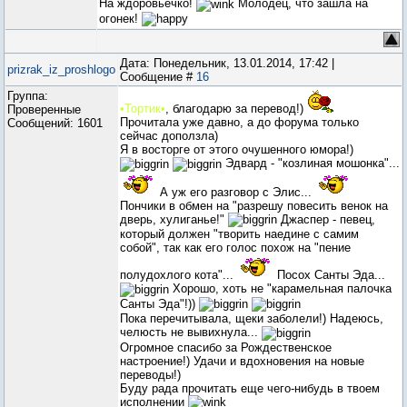
На ждоровьечко!
Молодец, что зашла на
огонек!
Дата: Понедельник, 13.01.2014, 17:42 |
prizrak_iz_proshlogo
Сообщение #
16
Группа:
•Тортик•
, благодарю за перевод!)
Проверенные
Прочитала уже давно, а до форума только
Сообщений:
1601
сейчас доползла)
Я в восторге от этого очушенного юмора!)
Эдвард - "козлиная мошонка"...
А уж его разговор с Элис...
Пончики в обмен на "разрешу повесить венок на
дверь, хулиганье!"
Джаспер - певец,
который должен "творить наедине с самим
собой", так как его голос похож на "пение
полудохлого кота"...
Посох Санты Эда...
Хорошо, хоть не "карамельная палочка
Санты Эда"!))
Пока перечитывала, щеки заболели!) Надеюсь,
челюсть не вывихнула...
Огромное спасибо за Рождественское
настроение!) Удачи и вдохновения на новые
переводы!)
Буду рада прочитать еще чего-нибудь в твоем
исполнении