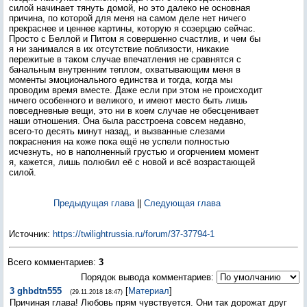
силой начинает тянуть домой, но это далеко не основная
причина, по которой для меня на самом деле нет ничего
прекраснее и ценнее картины, которую я созерцаю сейчас.
Просто с Беллой и Питом я совершенно счастлив, и чем бы
я ни занимался в их отсутствие поблизости, никакие
пережитые в таком случае впечатления не сравнятся с
банальным внутренним теплом, охватывающим меня в
моменты эмоционального единства и тогда, когда мы
проводим время вместе. Даже если при этом не происходит
ничего особенного и великого, и имеют место быть лишь
повседневные вещи, это ни в коем случае не обесценивает
наши отношения. Она была расстроена совсем недавно,
всего-то десять минут назад, и вызванные слезами
покраснения на коже пока ещё не успели полностью
исчезнуть, но в наполненный грустью и огорчением момент
я, кажется, лишь полюбил её с новой и всё возрастающей
силой.
Предыдущая глава
||
Следующая глава
Источник
:
https://twilightrussia.ru/forum/37-37794-1
Всего комментариев
:
3
Порядок вывода комментариев:
3
ghbdtn555
[
Материал
]
(29.11.2018 18:47)
Причиная глава! Любовь прям чувствуется. Они так дорожат друг