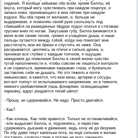
сидение. Я вообще забываю обо всём, кроме Беллы, её
вкуса, который могу чувствовать при каждом поцелуе, и
запаха кожи, проникающего в мои лёгкие при каждом
вздохе. Мы оба горим от желания, и, больше не
выдерживая, я позволяю своей руке скользнуть под
сбившийся на разведённых бёдрах подол платья и стягиваю
трусики вниз по ногам. Закусывая губу, Белла вжимается в
меня всем своим телом, громко и учащённо дыша, и наши
пальцы путаются между собой, когда она помогает мне
расстегнуть мои же брюки и спустить их ниже. Она
раскрывается, цепляясь за плечи и сильно дрожа, и,
проникая всё глубже с каждым толчком, я ощущаю
неведомое до появления Беллы в своей жизни чувство
тугой наполненности и, чтобы совсем не лишиться контроля
и не сорваться, временами закрываю глаза, и буквально
заставляю себя не дышать. Но это тяжело и почти
невыносимо, и кажется, что мои вены, артерии и сосуды
вот-вот лопнут от испытываемого напряжения, но в темноте,
немного разбавляемой лишь фонарями, освещающими
парковку, вдруг раздаётся тихий шёпот:
- Прошу, не сдерживайся. Не надо. Просто двигайся.
- Как?
- Как хочешь. Как тебе нравится. Только не останавливайся,
- еле выдыхает Белла, и, подчиняясь, я перестаю
сдерживать дыхание и движения, ведь хочу её до безумия.
По лбу даже текут капельки пота, но ещё сильнее я желаю
доставить удовольствие и потому не могу закончить