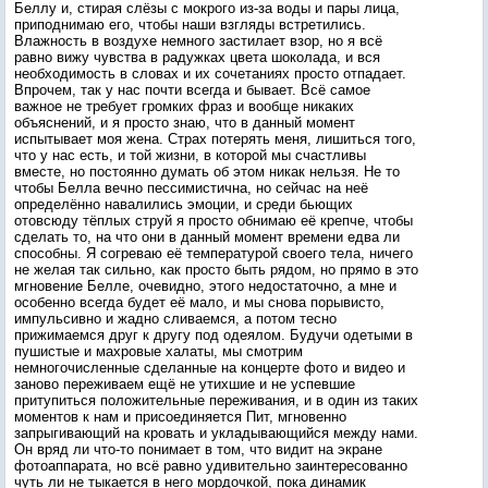
Беллу и, стирая слёзы с мокрого из-за воды и пары лица,
приподнимаю его, чтобы наши взгляды встретились.
Влажность в воздухе немного застилает взор, но я всё
равно вижу чувства в радужках цвета шоколада, и вся
необходимость в словах и их сочетаниях просто отпадает.
Впрочем, так у нас почти всегда и бывает. Всё самое
важное не требует громких фраз и вообще никаких
объяснений, и я просто знаю, что в данный момент
испытывает моя жена. Страх потерять меня, лишиться того,
что у нас есть, и той жизни, в которой мы счастливы
вместе, но постоянно думать об этом никак нельзя. Не то
чтобы Белла вечно пессимистична, но сейчас на неё
определённо навалились эмоции, и среди бьющих
отовсюду тёплых струй я просто обнимаю её крепче, чтобы
сделать то, на что они в данный момент времени едва ли
способны. Я согреваю её температурой своего тела, ничего
не желая так сильно, как просто быть рядом, но прямо в это
мгновение Белле, очевидно, этого недостаточно, а мне и
особенно всегда будет её мало, и мы снова порывисто,
импульсивно и жадно сливаемся, а потом тесно
прижимаемся друг к другу под одеялом. Будучи одетыми в
пушистые и махровые халаты, мы смотрим
немногочисленные сделанные на концерте фото и видео и
заново переживаем ещё не утихшие и не успевшие
притупиться положительные переживания, и в один из таких
моментов к нам и присоединяется Пит, мгновенно
запрыгивающий на кровать и укладывающийся между нами.
Он вряд ли что-то понимает в том, что видит на экране
фотоаппарата, но всё равно удивительно заинтересованно
чуть ли не тыкается в него мордочкой, пока динамик