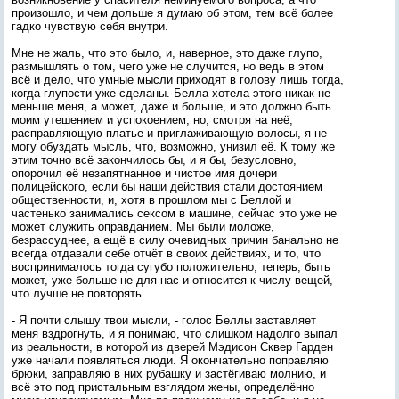
произошло, и чем дольше я думаю об этом, тем всё более
гадко чувствую себя внутри.
Мне не жаль, что это было, и, наверное, это даже глупо,
размышлять о том, чего уже не случится, но ведь в этом
всё и дело, что умные мысли приходят в голову лишь тогда,
когда глупости уже сделаны. Белла хотела этого никак не
меньше меня, а может, даже и больше, и это должно быть
моим утешением и успокоением, но, смотря на неё,
расправляющую платье и приглаживающую волосы, я не
могу обуздать мысль, что, возможно, унизил её. К тому же
этим точно всё закончилось бы, и я бы, безусловно,
опорочил её незапятнанное и чистое имя дочери
полицейского, если бы наши действия стали достоянием
общественности, и, хотя в прошлом мы с Беллой и
частенько занимались сексом в машине, сейчас это уже не
может служить оправданием. Мы были моложе,
безрассуднее, а ещё в силу очевидных причин банально не
всегда отдавали себе отчёт в своих действиях, и то, что
воспринималось тогда сугубо положительно, теперь, быть
может, уже больше не для нас и относится к числу вещей,
что лучше не повторять.
- Я почти слышу твои мысли, - голос Беллы заставляет
меня вздрогнуть, и я понимаю, что слишком надолго выпал
из реальности, в которой из дверей Мэдисон Сквер Гарден
уже начали появляться люди. Я окончательно поправляю
брюки, заправляю в них рубашку и застёгиваю молнию, и
всё это под пристальным взглядом жены, определённо