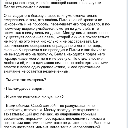
проигрывает звук, и почёсывающей нашего пса за ухом
Белле становится смешно.
Она гладит его бежевую шерсть и, уже окончательно
смирившись с тем, что любовь Пита к нашей кровати не
искоренить и не побороть, перемещает его под одеяло, и по-
прежнему широко улыбается, смотря на дисплей, в то
время как я вижу лишь их двоих. Между ними, несомненно,
существует особенная связь, которой лично я похвастаться
не могу, но это меня нисколько и не расстраивает. Её
возникновение совершенно оправданно и логично, ведь,
сколько бы времени я не проводил с Питом и как бы часто
не выводил его на прогулку, Белла находится подле него
гораздо чаще моего, но я и не ревную. По отдельности я
люблю и её, и его одинаково сильно, но наблюдать за ними
вместе и вовсе одно удовольствие, и моё пристальное
внимание не остаётся незамеченным.
- Ты чего так смотришь?
- Наслаждаюсь видом.
- И чем же конкретно любуешься?
- Вами обоими. Своей семьёй, - не раздумывая и не
колеблясь, отвечаю я. Моему взгляду не открывается
захватывающий дух пейзаж, но очарование горными
вершинами, морскими просторами, песчаными пляжами и
покрытыми цветами полями тоже не длится вечно. Рано или
поздно наступает момент, когда тебя с непреодолимой