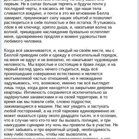
первым. Не в силах больше терпеть и будучи почти у
последней черты, я касаюсь её там, где наши тела
сливаются воедино, и почти в это же мгновение Белла
замирает, преумножает силу наших объятий и позволяет
раствориться в себе полностью и без остатка. Я утыкаюсь
лбом в её ключицу, хрипло дыша, и, накатывая волна за
волной, пришедшее наслаждение буквально ослепляет
меня, одновременно продляя и момент удовольствия
любимого человека.
Когда всё заканчивается, и, каждый на своём месте, мы с
Беллой приводим себя и одежду в относительный порядок,
на меня не вдруг и не внезапно, но накатывает чудовищная
неловкость. Мы взрослые и состоящие в браке люди, и на
первый взгляд здесь нечего стыдиться, ведь всё
произошедшее совершенно естественно и является
неотъемлемой частью отношений, но я неожиданно
задумываюсь, что, возможно, именно так всё выглядит
лишь тогда, когда двое находятся за закрытыми дверями
квартиры. Интимность сохраняется исключительно за
задёрнутыми занавесками и на своей территории, в то
время как мы повели себя, словно подростки,
зажимающиеся в машине. Нас мог увидеть и застукать
любой посторонний, а на этой парковке единовременно их
может оказаться сразу около двадцати тысяч, и я осознаю,
что в случае чего кто-то мог бы вызвать полицию, и при
наихудшем сценарии эту ночь мы провели бы в участке. Не
стоит забывать и про вероятный штраф, необходимость
кому-либо позвонить, чтобы нас вызволили, и
возникновение у спасителя неминуемого вопроса, а что