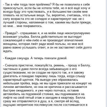
- Так в чём тогда твоя проблема? Я бы не позволила к себе
прикоснуться, если бы не хотела тебя, но я всё ещё хочу и
всегда буду это чувствовать, и в большинстве своём мне
плевать на остальные вещи. Ты, вероятно, считаешь, что в
силу возраста это не солидно и характеризует нас не с
лучшей стороны, напоминая о том, какими мы были прежде,
но мне... мне понравилось.
- Правда? - спрашиваю я, и на моём лице неконтролируемо
возникает улыбка. Белла действительно не выглядит
сожалеющей о чём-либо и не производит впечатления
женщины, которая лжёт ради моей пользы, но мне всё
равно важно услышать ответ, и он не заставляет себя долго
ждать.
- Каждая секунда. А теперь поехали домой.
- Сначала пристегни, пожалуйста, ремень, - прошу я Беллу,
частенько и даже почти всегда забывающую о его
существовании, но он создан не просто так, и я завожу
двигатель и покидаю парковку лишь тогда, когда слышу
характерный щелчок. На выезде уже образовалась
небольшая пробка, ведь не мы одни приехали на концерт на
личном автомобиле, но она не критична и рассасывается
быстрее ожидаемого, и уже через полчаса, оставив
автомобиль на подземной стоянке, мы поднимаемся на
лифте на свой пятый этаж и заходим в квартиру. Белла
сразу же отправляется в душ, а я, смотря ей вслед,
ощущаю неприятное послевкусие после состоявшегося в