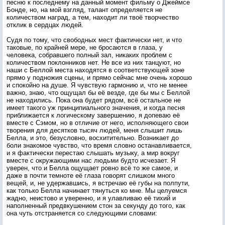
песню к последнему на данный момент фильму о Джеймсе
Бонде, но, на мой взгляд, талант определяется не
количеством наград, а тем, находит ли твоё творчество
отклик в сердцах людей.
Судя по тому, что свободных мест фактически нет, и что
таковые, по крайней мере, не бросаются в глаза, у
человека, собравшего полный зал, никаких проблем с
количеством поклонников нет. Не все из них танцуют, но
наши с Беллой места находятся в соответствующей зоне
прямо у подножия сцены, и прямо сейчас мне очень хорошо
и спокойно на душе. Я чувствую гармонию и, что не менее
важно, знаю, что ощущал бы её везде, где бы мы с Беллой
не находились. Пока она будет рядом, всё остальное не
имеет такого уж принципиального значения, и когда песня
приближается к логическому завершению, я допеваю её
вместе с Сэмом, но в отличие от него, исполняющего свои
творения для десятков тысяч людей, меня слышит лишь
Белла, и это, безусловно, восхитительно. Возникает до
боли знакомое чувство, что время словно останавливается,
и я фактически перестаю слышать музыку, а мир вокруг
вместе с окружающими нас людьми будто исчезает. Я
уверен, что и Белла ощущает ровно всё то же самое, и
даже в почти темноте её глаза говорят слишком много
вещей, и, не удержавшись, я встречаю её губы на полпути,
как только Белла начинает тянуться ко мне. Мы целуемся
жадно, неистово и уверенно, и я улавливаю её тихий и
наполненный предвкушением стон за секунду до того, как
она чуть отстраняется со следующими словами: