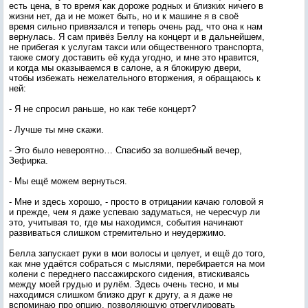
есть цена, в то время как дороже родных и близких ничего в
жизни нет, да и не может быть, но и к машине я в своё
время сильно привязался и теперь очень рад, что она к нам
вернулась. Я сам привёз Беллу на концерт и в дальнейшем,
не прибегая к услугам такси или общественного транспорта,
также смогу доставить её куда угодно, и мне это нравится,
и когда мы оказываемся в салоне, а я блокирую двери,
чтобы избежать нежелательного вторжения, я обращаюсь к
ней:
- Я не спросил раньше, но как тебе концерт?
- Лучше ты мне скажи.
- Это было невероятно… Спасибо за волшебный вечер,
Зефирка.
- Мы ещё можем вернуться.
- Мне и здесь хорошо, - просто в отрицании качаю головой я
и прежде, чем я даже успеваю задуматься, не чересчур ли
это, учитывая то, где мы находимся, события начинают
развиваться слишком стремительно и неудержимо.
Белла запускает руки в мои волосы и целует, и ещё до того,
как мне удаётся собраться с мыслями, перебирается на мои
колени с переднего пассажирского сидения, втискиваясь
между моей грудью и рулём. Здесь очень тесно, и мы
находимся слишком близко друг к другу, а я даже не
вспоминаю про опцию, позволяющую отрегулировать