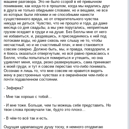
машине разговора. Это не было ссорой в её привычном
понимании, как когда-то в прошлом, когда мы кидались друг
в друга не только обидными словами, но и вещами, не все
из которых были лёгкими и не способными нанести
существенного вреда, но от отвратительного чувства
никуда не деться. Чувство, что не прошло и года, да даже
месяца со дня свадьбы, а мы уже поругались, неприятным
грузом оседает в груди и на душе. Без Беллы мне от него
не избавиться, и, раздевшись, я присоединяюсь к ней под
потоками воды, но даже сквозь них слышу не то, чтобы
несчастный, но и не счастливый плач, и мне становится
совсем скверно. Должно быть, мы, и правда, повздорили, и
я боюсь оказаться отвергнутым, но всё равно прикасаюсь к
Белле, чтобы попытаться помириться и утешить, но она
удивляет меня, когда, резко развернувшись, сама приникает
к моей груди, и тут я совсем перестаю что-либо понимать.
Осознаю я лишь то, что мне совсем не нравится видеть
жену в расстроенных чувствах и в омрачённом чем-либо и
почти подавленном состоянии.
- Зефирка?
- Мне так хорошо с тобой…
- И мне тоже. Больше, чем ты можешь себе представить. Но
твои слова прозвучали так, будто это плохо…
- В чём-то всё так и есть.
Ощущая царапающую душу тоску, я немного отодвигаю