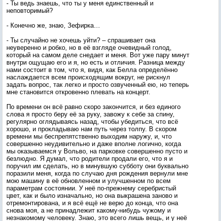
- Ты ведь знаешь, что ты у меня единственный и
неповторимый?
- Конечно же, знаю, Зефирка…
- Ты случайно не хочешь уйти? – спрашивает она
неуверенно и робко, но в её взгляде очевидный голод,
который на самом деле снедает и меня. Вот уже пару минут
внутри ощущаю его и я, но есть и отличия. Разница между
нами состоит в том, что я, видя, как Белла определённо
наслаждается всем происходящим вокруг, не рискнул
задать вопрос, так легко и просто озвученный ею, но теперь
мне становится откровенно плевать на концерт.
По времени он всё равно скоро закончится, и без единого
слова я просто беру её за руку, завожу к себе за спину,
регулярно оглядываясь назад, чтобы убедиться, что всё
хорошо, и прокладываю нам путь через толпу. В скором
времени мы беспрепятственно выходим наружу, и, что
совершенно неудивительно и даже вполне логично, когда
мы оказываемся у Вольво, на парковке совершенно пусто и
безлюдно. Я думал, что родители продали его, что я и
поручил им сделать, но в минувшую субботу они буквально
поразили меня, когда по случаю дня рождения вернули мне
мою машину в её обновленном и улучшенном по всем
параметрам состоянии. У неё по-прежнему серебристый
цвет, как и было изначально, но она выкрашена заново и
отремонтирована, и я всё ещё не верю до конца, что она
снова моя, а не принадлежит какому-нибудь чужому и
незнакомому человеку. Знаю, это всего лишь вещь, и у неё