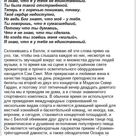
Я знаю, что я у тебя не единственный.
Ты была такой отстранённой.
Теперь я с горечью понимаю, почему.
Твоё сердце недоступно,
Но ведь Бог знает, что моё – у тебя.
Ты говоришь, что я сумасшедший,
Потому что ты думаешь,
Что я не знаю, что ты сделала.
Но когда ты зовёшь меня «милый»,
Я знаю, что я у тебя не единственный.
Склонившись к Белле, я напеваю ей эти слова прямо на
ухо, так, чтобы она слышала каждое из них, несмотря на
громкость звучащей вокруг нас и множества других людей
музыки, в то время как на сцене в приглушённом свете
прожекторов и прочего осветительного оборудования
находится Сэм Смит. Моя прекрасная и любимая жена в
качестве подарка на день рождения преподнесла мне
билеты на второй из двух его концертов в Мэдисон Сквер
Гарден, и поэтому этот пятничный вечер двадцать девятого
числа мы и проводим не дома, а в стенах знаменитого
спортивного комплекса. В обычное время он используется
для проведения международных соревнований по
нескольким видам спорта и является домашней ареной для
местной хоккейной и баскетбольной команд, но иногда, как,
впрочем, и сегодня, становится концертной площадкой, и
мы с Беллой обнимаем друг друга в медленном танце под
романтическое и душевное исполнение популярного певца.
Он является четырёхкратным лауреатом премии «Грэмми»
трёхгодичной давности, а также обладателем Оскара за