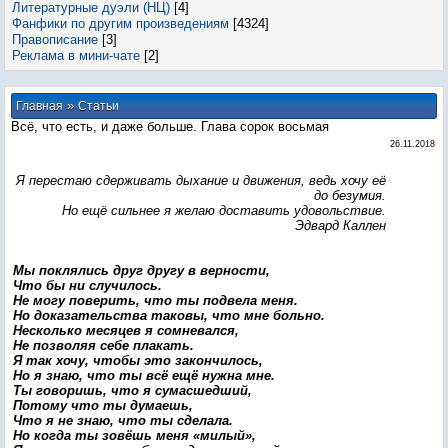
Литературные дуэли (НЦ)
[4]
Фанфики по другим произведениям
[4324]
Правописание
[3]
Реклама в мини-чате
[2]
»
Главная
Статьи
Всё, что есть, и даже больше. Глава сорок восьмая
26.11.2018
Я перестаю сдерживать дыхание и движения, ведь хочу её
до безумия.
Но ещё сильнее я желаю доставить удовольствие.
Эдвард Каллен
Мы поклялись друг другу в верности,
Что бы ни случилось.
Не могу поверить, что ты подвела меня.
Но доказательства таковы, что мне больно.
Несколько месяцев я сомневался,
Не позволяя себе плакать.
Я так хочу, чтобы это закончилось,
Но я знаю, что ты всё ещё нужна мне.
Ты говоришь, что я сумасшедший,
Потому что ты думаешь,
Что я не знаю, что ты сделала.
Но когда ты зовёшь меня «милый»,