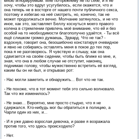
мною игнорируемым. Мне по-прежнему не по себе, и я не
хочу, чтобы это вдруг усугубилось, если окажется, что и
она теперь не в восторге от нашего почти публичного секса,
поэтому и избегаю на неё смотреть, но, конечно, так не
может продолжаться вечно. Молчание затянулось, и не что
иное, как это, заставляет Беллу коснуться моего правого
колена в стремлении привлечь моё внимание, что ей и без
особой на то необходимости благополучно удаётся. - Ты всё
ещё слишком громко думаешь, Эдвард. Что не так? -
вздохнув, говорит она, безошибочно констатируя очевидное
и явно не собираясь оставлять меня в покое до тех пор,
пока я не разговорюсь. Я чувствую и слышу, как она
сдвигается на своём сидении, чтобы быть ближе ко мне, и,
зная, что она в любом случае не отступит, наконец,
поднимаю голову, чтобы мужественно встретить её взгляд,
каким бы он ни был, и открываю рот:
- Нас могли заметить и обнаружить... Вот что не так.
- Не похоже, что в тот момент тебя это сильно волновало.
Так что же изменилось?
- Не знаю... Вероятно, мне просто стыдно, что я не
сдержался. Кто-нибудь мог бы обратиться в полицию, а
Чарли один из них, и...
- И я уже давно взрослая девочка, и разве я возражала
против того, что здесь происходило?
- Нет.