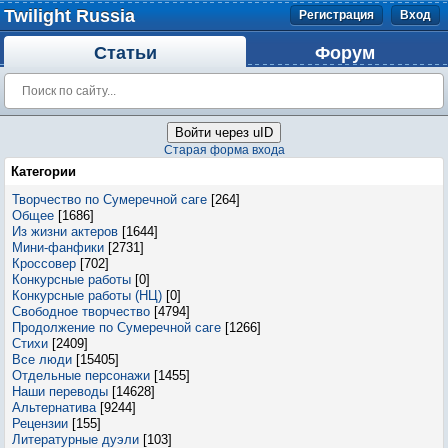
Twilight Russia
Регистрация
Вход
Статьи
Форум
Войти через uID
Старая форма входа
Категории
Творчество по Сумеречной саге
[264]
Общее
[1686]
Из жизни актеров
[1644]
Мини-фанфики
[2731]
Кроссовер
[702]
Конкурсные работы
[0]
Конкурсные работы (НЦ)
[0]
Свободное творчество
[4794]
Продолжение по Сумеречной саге
[1266]
Стихи
[2409]
Все люди
[15405]
Отдельные персонажи
[1455]
Наши переводы
[14628]
Альтернатива
[9244]
Рецензии
[155]
Литературные дуэли
[103]