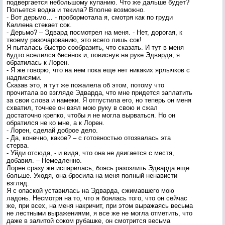
подвергается небольшому купанию. Что же дальше будет?
Польется водка и текила? Вполне возможно.
- Вот дерьмо… - пробормотала я, смотря как по груди
Каллена стекает сок.
- Дерьмо? – Эдвард посмотрел на меня. - Нет, дорогая, к
твоему разочарованию, это всего лишь сок!
Я пыталась быстро сообразить, что сказать. И тут в меня
будто вселился бесёнок и, повиснув на руке Эдварда, я
обратилась к Лорен.
- Я же говорю, что на нем пока еще нет никаких ярлычков с
надписями.
Сказав это, я тут же пожалела об этом, потому что
прочитала во взгляде Эдварда, что мне придется заплатить
за свои слова и намеки. Я отпустила его, но теперь он меня
схватил, точнее он взял мою руку в свою и сжал
достаточно крепко, чтобы я не могла вырваться. Но он
обратился не ко мне, а к Лорен.
- Лорен, сделай доброе дело.
- Да, конечно, какое? – с готовностью отозвалась эта
стерва.
- Уйди отсюда, - и видя, что она не двигается с местя,
добавил. – Немедленно.
Лорен сразу же испарилась, боясь разозлить Эдварда еще
больше. Уходя, она бросила на меня полный ненависти
взгляд.
Я с опаской уставилась на Эдварда, сжимавшего мою
ладонь. Несмотря на то, что я боялась того, что он сейчас
же, при всех, на меня накричит, при этом выражаясь весьма
не лестными выражениями, я все же не могла отметить, что
даже в залитой соком рубашке, он смотрится весьма