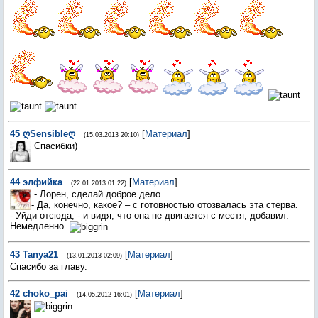
45
ღSensibleღ
[
Материал
]
(15.03.2013 20:10)
Спасибки)
44
элфийка
[
Материал
]
(22.01.2013 01:22)
- Лорен, сделай доброе дело.
- Да, конечно, какое? – с готовностью отозвалась эта стерва.
- Уйди отсюда, - и видя, что она не двигается с местя, добавил. –
Немедленно.
43
Tanya21
[
Материал
]
(13.01.2013 02:09)
Спасибо за главу.
42
choko_pai
[
Материал
]
(14.05.2012 16:01)