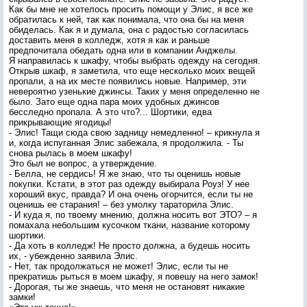
Как бы мне не хотелось просить помощи у Элис, я все же
обратилась к ней, так как понимала, что она бы на меня
обиделась. Как я и думала, она с радостью согласилась
доставить меня в колледж, хотя я как и раньше
предпочитала обедать одна или в компании Анджелы.
Я направилась к шкафу, чтобы выбрать одежду на сегодня.
Открыв шкаф, я заметила, что еще несколько моих вещей
пропали, а на их месте появились новые. Например, эти
невероятно узенькие джинсы. Таких у меня определенно не
было. Зато еще одна пара моих удобных джинсов
бесследно пропала. А это что?... Шортики, едва
прикрывающие ягодицы!
- Элис! Тащи сюда свою задницу немедленно! – крикнула я
и, когда испуганная Элис забежала, я продолжила. - Ты
снова рылась в моем шкафу!
Это был не вопрос, а утверждение.
- Белла, не сердись! Я же знаю, что ты оценишь новые
покупки. Кстати, в этот раз одежду выбирала Роуз! У нее
хороший вкус, правда? И она очень огорчится, если ты не
оценишь ее старания! – без умолку тараторила Элис.
- И куда я, по твоему мнению, должна носить вот ЭТО? – я
помахала небольшим кусочком ткани, название которому
шортики.
- Да хоть в колледж! Не просто должна, а будешь носить
их, - убежденно заявила Элис.
- Нет, так продолжаться не может! Элис, если ты не
прекратишь рыться в моем шкафу, я повешу на него замок!
- Дорогая, ты же знаешь, что меня не остановят никакие
замки!