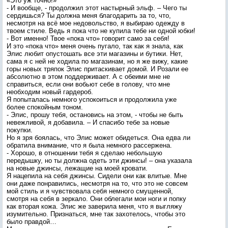
«Это уж точно!»
- И вообще, - продолжил этот настырный эльф. – Чего ты
сердишься? Ты должна меня благодарить за то, что,
несмотря на всё мое недовольство, я выбираю одежду в
твоем стиле. Ведь я пока что не купила тебе ни одной юбки!
- Вот именно! Твое «пока что» говорит само за себя!
И это «пока что» меня очень пугало, так как я знала, как
Элис любит опустошать все эти магазины и бутики. Нет,
сама я с ней не ходила по магазинам, но я же вижу, какие
горы новых тряпок Элис притаскивает домой. И Розали ее
абсолютно в этом поддерживает. А с обеими мне не
справиться, если они вобьют себе в голову, что мне
необходим новый гардероб.
Я попыталась немного успокоиться и продолжила уже
более спокойным тоном.
- Элис, прошу тебя, остановись на этом, - чтобы не быть
невежливой, я добавила. – И спасибо тебе за новые
покупки.
Но я зря боялась, что Элис может обидеться. Она едва ли
обратила внимание, что я была немного рассержена.
- Хорошо, в отношении тебя я сделаю небольшую
передышку, но ты должна одеть эти джинсы! – она указала
на новые джинсы, лежащие на моей кровати.
Я нацепила на себя джинсы. Сидели они как влитые. Мне
они даже понравились, несмотря на то, что это не совсем
мой стиль и я чувствовала себя немного смущенной,
смотря на себя в зеркало. Они облегали мои ноги и попку
как вторая кожа. Элис же заверила меня, что я выгляжу
изумительно. Признаться, мне так захотелось, чтобы это
было правдой…