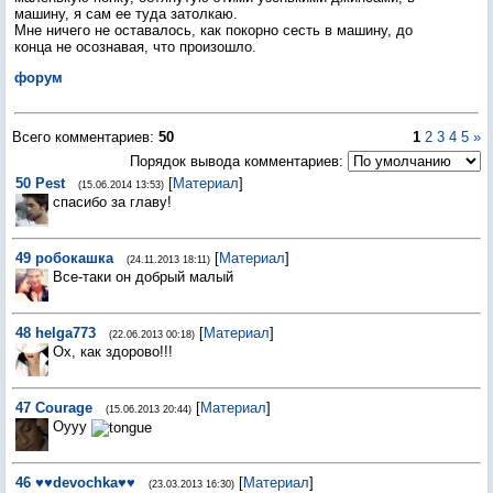
машину, я сам ее туда затолкаю.
Мне ничего не оставалось, как покорно сесть в машину, до
конца не осознавая, что произошло.
форум
Всего комментариев
:
50
1
2
3
4
5
»
Порядок вывода комментариев:
50
Pest
[
Материал
]
(15.06.2014 13:53)
спасибо за главу!
49
робокашка
[
Материал
]
(24.11.2013 18:11)
Все-таки он добрый малый
48
helga773
[
Материал
]
(22.06.2013 00:18)
Ох, как здорово!!!
47
Courage
[
Материал
]
(15.06.2013 20:44)
Оууу
46
♥♥devochka♥♥
[
Материал
]
(23.03.2013 16:30)