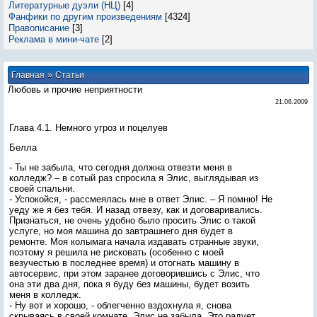
Литературные дуэли (НЦ)
[4]
Фанфики по другим произведениям
[4324]
Правописание
[3]
Реклама в мини-чате
[2]
»
Главная
Статьи
Любовь и прочие неприятности
21.06.2009
Глава 4.1. Немного угроз и поцелуев
Белла
- Ты не забыла, что сегодня должна отвезти меня в
колледж? – в сотый раз спросила я Элис, выглядывая из
своей спальни.
- Успокойся, - рассмеялась мне в ответ Элис. – Я помню! Не
уеду же я без тебя. И назад отвезу, как и договаривались.
Признаться, не очень удобно было просить Элис о такой
услуге, но моя машина до завтрашнего дня будет в
ремонте. Моя колымага начала издавать странные звуки,
поэтому я решила не рисковать (особенно с моей
везучестью в последнее время) и отогнать машину в
автосервис, при этом заранее договорившись с Элис, что
она эти два дня, пока я буду без машины, будет возить
меня в колледж.
- Ну вот и хорошо, - облегченно вздохнула я, снова
скрываясь в своей комнате. Элис не забыла. Это радует.