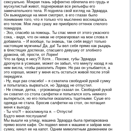
сексуально. Мокрая ткань эффектно облепила его грудь и
мускулистый живот, подчеркивая все рельефы его
замечательного тела. Я подняла свой взгляд на Эдварда.
Он выжидающе на меня смотрел, в его глазах было
понимание того, что я только что мысленно восхищалась
его телом. Мое лицо сразу же приобрело оттенок спелого
помидора.
- Эээ, спасибо за помощь. Ты спас меня от этого ужасного
сока, - видя, что он никак не отреагировал на мои слова я
добавила. – И вообще, ты знаешь, так себя ведут только
настоящие мужчины! Да, да! Ты вел себя прямо как рыцарь
в блестящих доспехах, спасшего девушку от злобного
дракона, ой, прости, от Лорен!
Что за бред я несу?! Хотя… Похоже, губы Эдварда
дрогнули в усмешке, может он забыл, что минуту назад я на
нем висла, чтобы разозлить Лорен. Но раз он улыбается, а
это хорошо, может у меня есть остаться живой после этой
передряги.
- Ну, еще раз спасибо! – я схватила свободной рукой сумку
и попыталась вырваться, но Эдвард не отпустил.
- Не спеши, детка, - угрожающе сказал он. Свободной рукой
он схватил со стола салфетки и попытался хоть немного
вытереться, но его попытки оказались тщетными. Суше его
одежда не стала. Бросив салфетки на стол, он потащил
меня к выходу.
- Ты что?! – воскликнула я. – Отпусти!
Будто меня послушали!
Мы вышли на улицу, машина Эдварда была припаркована
прямо возле кафе. Он подвел меня к машине и забрав мою
сумку, кинул ее на капот. Одним мимолетным движением он