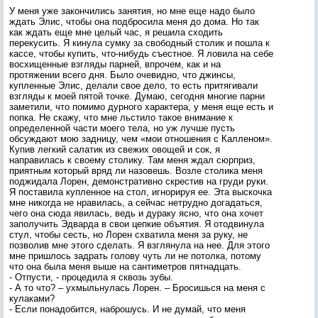
У меня уже закончились занятия, но мне еще надо было
ждать Элис, чтобы она подбросила меня до дома. Но так
как ждать еще мне целый час, я решила сходить
перекусить. Я кинула сумку за свободный столик и пошла к
кассе, чтобы купить, что-нибудь съестное. Я ловила на себе
восхищенные взгляды парней, впрочем, как и на
протяжении всего дня. Было очевидно, что джинсы,
купленные Элис, делали свое дело, то есть притягивали
взгляды к моей пятой точке. Думаю, сегодня многие парни
заметили, что помимо дурного характера, у меня еще есть и
попка. Не скажу, что мне льстило такое внимание к
определенной части моего тела, но уж лучше пусть
обсуждают мою задницу, чем «мои отношения с Калленом».
Купив легкий салатик из свежих овощей и сок, я
направилась к своему столику. Там меня ждал сюрприз,
приятным который вряд ли назовешь. Возле столика меня
поджидала Лорен, демонстративно скрестив на груди руки.
Я поставила купленное на стол, игнорируя ее. Эта выскочка
мне никогда не нравилась, а сейчас нетрудно догадаться,
чего она сюда явилась, ведь и дураку ясно, что она хочет
заполучить Эдварда в свои цепкие объятия. Я отодвинула
стул, чтобы сесть, но Лорен схватила меня за руку, не
позволив мне этого сделать. Я взглянула на нее. Для этого
мне пришлось задрать голову чуть ли не потолка, потому
что она была меня выше на сантиметров пятнадцать.
- Отпусти, - процедила я сквозь зубы.
- А то что? – ухмыльнулась Лорен. – Бросишься на меня с
кулаками?
- Если понадобится, наброшусь. И не думай, что меня