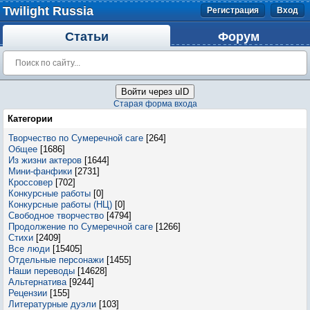
Twilight Russia
Регистрация
Вход
Статьи
Форум
Войти через uID
Старая форма входа
Категории
Творчество по Сумеречной саге
[264]
Общее
[1686]
Из жизни актеров
[1644]
Мини-фанфики
[2731]
Кроссовер
[702]
Конкурсные работы
[0]
Конкурсные работы (НЦ)
[0]
Свободное творчество
[4794]
Продолжение по Сумеречной саге
[1266]
Стихи
[2409]
Все люди
[15405]
Отдельные персонажи
[1455]
Наши переводы
[14628]
Альтернатива
[9244]
Рецензии
[155]
Литературные дуэли
[103]