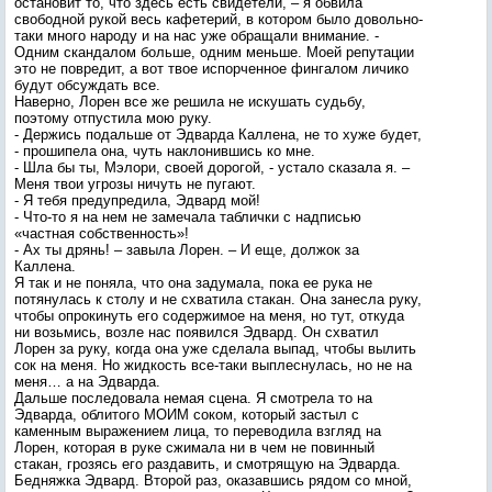
остановит то, что здесь есть свидетели, – я обвила
свободной рукой весь кафетерий, в котором было довольно-
таки много народу и на нас уже обращали внимание. -
Одним скандалом больше, одним меньше. Моей репутации
это не повредит, а вот твое испорченное фингалом личико
будут обсуждать все.
Наверно, Лорен все же решила не искушать судьбу,
поэтому отпустила мою руку.
- Держись подальше от Эдварда Каллена, не то хуже будет,
- прошипела она, чуть наклонившись ко мне.
- Шла бы ты, Мэлори, своей дорогой, - устало сказала я. –
Меня твои угрозы ничуть не пугают.
- Я тебя предупредила, Эдвард мой!
- Что-то я на нем не замечала таблички с надписью
«частная собственность»!
- Ах ты дрянь! – завыла Лорен. – И еще, должок за
Каллена.
Я так и не поняла, что она задумала, пока ее рука не
потянулась к столу и не схватила стакан. Она занесла руку,
чтобы опрокинуть его содержимое на меня, но тут, откуда
ни возьмись, возле нас появился Эдвард. Он схватил
Лорен за руку, когда она уже сделала выпад, чтобы вылить
сок на меня. Но жидкость все-таки выплеснулась, но не на
меня… а на Эдварда.
Дальше последовала немая сцена. Я смотрела то на
Эдварда, облитого МОИМ соком, который застыл с
каменным выражением лица, то переводила взгляд на
Лорен, которая в руке сжимала ни в чем не повинный
стакан, грозясь его раздавить, и смотрящую на Эдварда.
Бедняжка Эдвард. Второй раз, оказавшись рядом со мной,