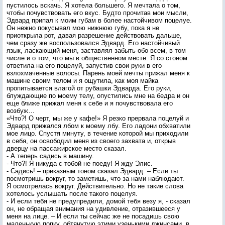
пустилось вскачь. Я хотела большего. Я мечтала о том,
чтобы почувствовать его вкус. Будто прочитав мои мысли,
Эдвард припал к моим губам в более настойчивом поцелуе.
Он нежно покусывал мою нижнюю губу, пока я не
приоткрыла рот, давая разрешение действовать дальше,
чем сразу же воспользовался Эдвард. Его настойчивый
язык, ласкающий меня, заставлял забыть обо всем, в том
числе и о том, что мы в общественном месте. Я со стоном
ответила на его поцелуй, запустив свои руки в его
взлохмаченные волосы. Парень моей мечты прижал меня к
машине своим телом и я ощутила, как моя майка
пропитывается влагой от рубашки Эдварда. Его руки,
блуждающие по моему телу, опустились мне на бедра и он
еще ближе прижал меня к себе и я почувствовала его
возбуж…
«Что?! О черт, мы же у кафе!» Я резко прервала поцелуй и
Эдвард прижался лбом к моему лбу. Его ладони обхватили
мое лицо. Спустя минуту, в течение которой мы приходили
в себя, он освободил меня из своего захвата и, открыв
дверцу на пассажирское место сказал.
- А теперь садись в машину.
- Что?! Я никуда с тобой не поеду! Я жду Элис.
- Садись! – приказным тоном сказал Эдвард. – Если ты
посмотришь вокруг, то заметишь, что за нами наблюдают.
Я осмотрелась вокруг. Действительно. Но не такие слова
хотелось услышать после такого поцелуя.
- И если тебя не предупредили, домой тебя везу я, - сказал
он, не обращая внимания на удивление, отразившееся у
меня на лице. – И если ты сейчас же не посадишь свою
маленькую попку, обтянутую этими узенькими джинсами, в