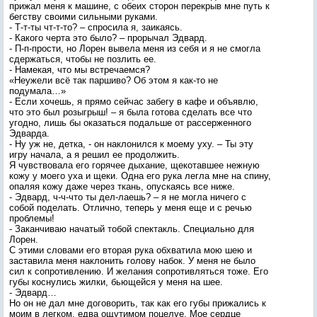
прижал меня к машине, с обеих сторон перекрыв мне путь к
бегству своими сильными руками.
- Т-т-ты чт-т-то? – спросила я, заикаясь.
- Какого черта это было? – прорычал Эдвард.
- П-п-прости, но Лорен вывела меня из себя и я не смогла
сдержаться, чтобы не позлить ее.
- Намекая, что мы встречаемся?
«Неужели всё так паршиво? Об этом я как-то не
подумала…»
- Если хочешь, я прямо сейчас забегу в кафе и объявлю,
что это был розыгрыш! – я была готова сделать все что
угодно, лишь бы оказаться подальше от рассерженного
Эдварда.
- Ну уж не, детка, - он наклонился к моему уху. – Ты эту
игру начала, а я решил ее продолжить.
Я чувствовала его горячее дыхание, щекотавшее нежную
кожу у моего уха и щеки. Одна его рука легла мне на спину,
опаляя кожу даже через ткань, опускаясь все ниже.
- Эдвард, ч-ч-что ты дел-лаешь? – я не могла ничего с
собой поделать. Отлично, теперь у меня еще и с речью
проблемы!
- Заканчиваю начатый тобой спектакль. Специально для
Лорен.
С этими словами его вторая рука обхватила мою шею и
заставила меня наклонить голову набок. У меня не было
сил к сопротивлению. И желания сопротивляться тоже. Его
губы коснулись жилки, бьющейся у меня на шее.
- Эдвард…
Но он не дал мне договорить, так как его губы прижались к
моим в легком, едва ощутимом поцелуе. Мое сердце