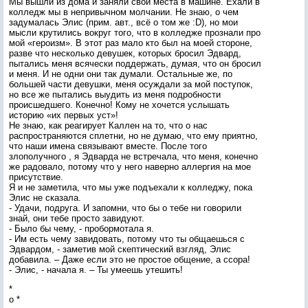
Мы вышли из дома и заняли свои места в машине. Ехали в
колледж мы в непривычном молчании. Не знаю, о чем
задумалась Элис (прим. авт., всё о том же :D), но мои
мысли крутились вокруг того, что в колледже прознали про
мой «героизм». В этот раз мало кто был на моей стороне,
разве что несколько девушек, которых бросил Эдвард,
пытались меня всячески поддержать, думая, что он бросил
и меня. И не одни они так думали. Остальные же, по
большей части девушки, меня осуждали за мой поступок,
но все же пытались выудить из меня подробности
происшедшего. Конечно! Кому не хочется услышать
историю «их первых уст»!
Не знаю, как реагирует Каллен на то, что о нас
распространяются сплетни, но не думаю, что ему приятно,
что наши имена связывают вместе. После того
злополучного , я Эдварда не встречала, что меня, конечно
же радовало, потому что у него наверно аллергия на мое
присутствие.
Я и не заметила, что мы уже подъехали к колледжу, пока
Элис не сказала.
- Удачи, подруга. И запомни, что бы о тебе ни говорили
знай, они тебе просто завидуют.
- Было бы чему, - пробормотала я.
- Им есть чему завидовать, потому что ты общаешься с
Эдвардом, - заметив мой скептический взгляд, Элис
добавила. – Даже если это не простое общение, а ссора!
- Элис, - начала я. – Ты умеешь утешить!
*
o *