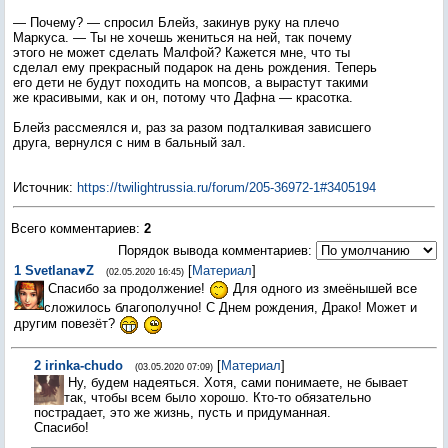
— Почему? — спросил Блейз, закинув руку на плечо
Маркуса. — Ты не хочешь жениться на ней, так почему
этого не может сделать Малфой? Кажется мне, что ты
сделал ему прекрасный подарок на день рождения. Теперь
его дети не будут походить на мопсов, а вырастут такими
же красивыми, как и он, потому что Дафна — красотка.
Блейз рассмеялся и, раз за разом подталкивая зависшего
друга, вернулся с ним в бальный зал.
Источник
:
https://twilightrussia.ru/forum/205-36972-1#3405194
Всего комментариев
:
2
Порядок вывода комментариев:
1
Svetlana♥Z
[
Материал
]
(02.05.2020 16:45)
Спасибо за продолжение!
Для одного из змеёнышей все
сложилось благополучно! С Днем рождения, Драко! Может и
другим повезёт?
2
irinka-chudo
[
Материал
]
(03.05.2020 07:09)
Ну, будем надеяться. Хотя, сами понимаете, не бывает
так, чтобы всем было хорошо. Кто-то обязательно
пострадает, это же жизнь, пусть и придуманная.
Спасибо!