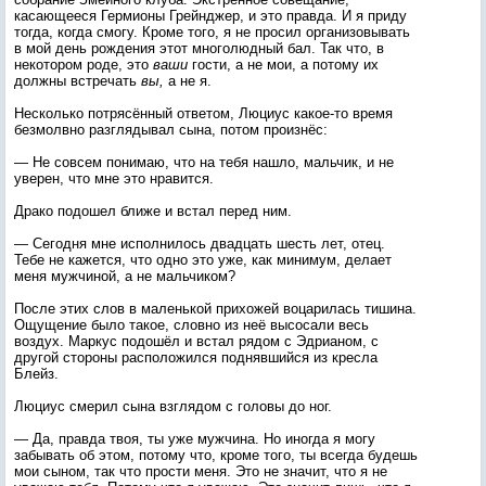
касающееся Гермионы Грейнджер, и это правда. И я приду
тогда, когда смогу. Кроме того, я не просил организовывать
в мой день рождения этот многолюдный бал. Так что, в
некотором роде, это
ваши
гости, а не мои, а потому их
должны встречать
вы,
а не я.
Несколько потрясённый ответом, Люциус какое-то время
безмолвно разглядывал сына, потом произнёс:
— Не совсем понимаю, что на тебя нашло, мальчик, и не
уверен, что мне это нравится.
Драко подошел ближе и встал перед ним.
— Сегодня мне исполнилось двадцать шесть лет, отец.
Тебе не кажется, что одно это уже, как минимум, делает
меня мужчиной, а не мальчиком?
После этих слов в маленькой прихожей воцарилась тишина.
Ощущение было такое, словно из неё высосали весь
воздух. Маркус подошёл и встал рядом с Эдрианом, с
другой стороны расположился поднявшийся из кресла
Блейз.
Люциус смерил сына взглядом с головы до ног.
— Да, правда твоя, ты уже мужчина. Но иногда я могу
забывать об этом, потому что, кроме того, ты всегда будешь
мои сыном, так что прости меня. Это не значит, что я не