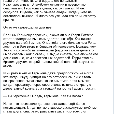
грани его личности. Она видела его печальным.
Разочарованным. В глубоком отчаянии и невероятно
счастливым. Гермиона видела, как он плакал. И как
сердился. Видела, как он убивал людей, когда у него не
оставалось выбора. И много раз утешала его по множеству
причин.
Он то же самое делал для неё.
Если бы Гермиону спросили, любит ли она Гарри Поттера,
ответ последовал бы незамедлительно: «Да. Как никого
другого на этой Земле». Она любила его больше чем Рона,
хотя тот и был вторым близким ей человеком. Больше, чем
Тео или кого-либо из змеёнышей (ведь на самом деле это
была совсем
иная
любовь). Стыдно сказать, она любила его
даже больше, чем собственных родителей. Гарри стал ей
братом, другом, второй половинкой её цельной натуры, её
всем
.
И ни разу в жизни Гермиона даже предположить не могла,
что когда-нибудь увидит на его потрясённом лице столь
оскорблённое выражение, какое заметила в тот момент,
когда, перешагнув через своего кота, вышла в открытую
дверь ванной комнаты, а стоящий напротив Гарри спросил:
— Ты беременна? Блядь, Гермиона! Как ты могла?
Но то, что произошло дальше, оказалось ещё более
потрясающим. Глядя прямо в широко распахнутые зелёные
глаза друга, она, резко размахнувшись, изо всех сил