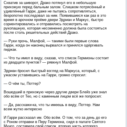
Схватив за шиворот, Драко потянул его в небольшую
прихожую перед бальным залом. Слишком потрясённый и
удивлённый Гарри, даже не пытаясь сопротивляться,
безропотно последовал за ним. Появившиеся как раз в это
время в арочном проёме двери Эдриан и Маркус, быстро
сориентировались и отправились посмотреть на
рукопашную, которая несомненно должна была состояться
после столь решительных действий Драко.
— Руки прочь, Малфой, — такими были первые слова
Гарри, когда он наконец вырвался и принялся одёргивать
пиджак.
— Что ты имел в виду, сказав, что список Гермионы состоит
из двадцати пунктов? — рявкнул Малфой.
Эдриан бросил быстрый взгляд на Маркуса, который, с
ужасом уставившись на Гарри, громко спросил:
— О чём ты, Поттер?
Вошедший в прихожую через другие двери Блейз уже знал
обо всём от Тео, но с каменным лицом всё же попросил:
— Да, расскажи-ка, что ты имеешь в виду, Поттер. Нам
всем жутко интересно
И Гарри рассказал им. Обо всём. О том, что за день до его
с Роном отправки в Перу Гермиона, сидя в палате Святого
Мунго, составила свой список, вторую часть которого