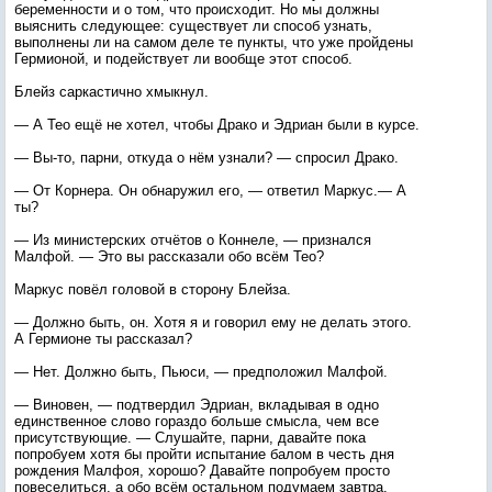
беременности и о том, что происходит. Но мы должны
выяснить следующее: существует ли способ узнать,
выполнены ли на самом деле те пункты, что уже пройдены
Гермионой, и подействует ли вообще этот способ.
Блейз саркастично хмыкнул.
— А Тео ещё не хотел, чтобы Драко и Эдриан были в курсе.
— Вы-то, парни, откуда о нём узнали? — спросил Драко.
— От Корнера. Он обнаружил его, — ответил Маркус.— А
ты?
— Из министерских отчётов о Коннеле, — признался
Малфой. — Это вы рассказали обо всём Тео?
Маркус повёл головой в сторону Блейза.
— Должно быть, он. Хотя я и говорил ему не делать этого.
А Гермионе ты рассказал?
— Нет. Должно быть, Пьюси, — предположил Малфой.
— Виновен, — подтвердил Эдриан, вкладывая в одно
единственное слово гораздо больше смысла, чем все
присутствующие. — Слушайте, парни, давайте пока
попробуем хотя бы пройти испытание балом в честь дня
рождения Малфоя, хорошо? Давайте попробуем просто
повеселиться, а обо всём остальном подумаем завтра.