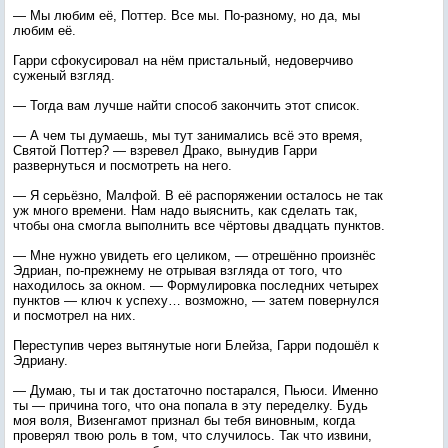
— Мы любим её, Поттер. Все мы. По-разному, но да, мы
любим её.
Гарри сфокусировал на нём пристальный, недоверчиво
суженый взгляд.
— Тогда вам лучше найти способ закончить этот список.
— А чем ты думаешь, мы тут занимались всё это время,
Святой Поттер? — взревел Драко, вынудив Гарри
развернуться и посмотреть на него.
— Я серьёзно, Малфой. В её распоряжении осталось не так
уж много времени. Нам надо выяснить, как сделать так,
чтобы она смогла выполнить все чёртовы двадцать пунктов.
— Мне нужно увидеть его целиком, — отрешённо произнёс
Эдриан, по-прежнему не отрывая взгляда от того, что
находилось за окном. — Формулировка последних четырех
пунктов — ключ к успеху… возможно, — затем повернулся
и посмотрел на них.
Переступив через вытянутые ноги Блейза, Гарри подошёл к
Эдриану.
— Думаю, ты и так достаточно постарался, Пьюси. Именно
ты — причина того, что она попала в эту переделку. Будь
моя воля, Визенгамот признал бы тебя виновным, когда
проверял твою роль в том, что случилось. Так что извини,