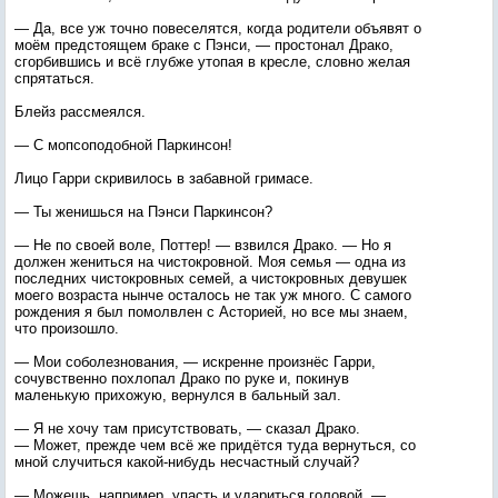
— Да, все уж точно повеселятся, когда родители объявят о
моём предстоящем браке с Пэнси, — простонал Драко,
сгорбившись и всё глубже утопая в кресле, словно желая
спрятаться.
Блейз рассмеялся.
— С мопсоподобной Паркинсон!
Лицо Гарри скривилось в забавной гримасе.
— Ты женишься на Пэнси Паркинсон?
— Не по своей воле, Поттер! — взвился Драко. — Но я
должен жениться на чистокровной. Моя семья — одна из
последних чистокровных семей, а чистокровных девушек
моего возраста нынче осталось не так уж много. С самого
рождения я был помолвлен с Асторией, но все мы знаем,
что произошло.
— Мои соболезнования, — искренне произнёс Гарри,
сочувственно похлопал Драко по руке и, покинув
маленькую прихожую, вернулся в бальный зал.
— Я не хочу там присутствовать, — сказал Драко.
— Может, прежде чем всё же придётся туда вернуться, со
мной случиться какой-нибудь несчастный случай?
— Можешь, например, упасть и удариться головой, —