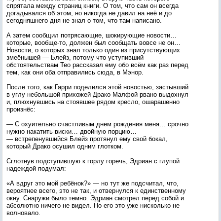
спрятала между страниц книги. О том, что сам он всегда
догадывался об этом, но никогда не давил на неё и до
сегодняшнего дня не знал о том, что там написано.
А затем сообщил потрясающие, шокирующие новости…
которые, вообще-то, должен был сообщать вовсе не он…
Новости, о которых знал только один из присутствующих
змеёнышей — Блейз, потому что уступивший
обстоятельствам Тео рассказал ему обо всём как раз перед
тем, как они оба отправились сюда, в Мэнор.
После того, как Гарри поделился этой новостью, застывший
в углу небольшой прихожей Драко Малфой рвано выдохнул
и, плюхнувшись на стоявшее рядом кресло, ошарашенно
произнёс:
— С охуительно счастливым днем рождения меня… срочно
нужно накатить виски… двойную порцию…
— встрепенувшийся Блейз протянул ему свой бокал,
который Драко осушил одним глотком.
Сглотнув подступившую к горлу горечь, Эдриан с глупой
надеждой подумал:
«А вдруг это мой ребёнок?» — но тут же подсчитал, что,
вероятнее всего, это не так, и отвернулся к единственному
окну. Снаружи было темно. Эдриан смотрел перед собой и
абсолютно ничего не видел. Но его это уже нисколько не
волновало.