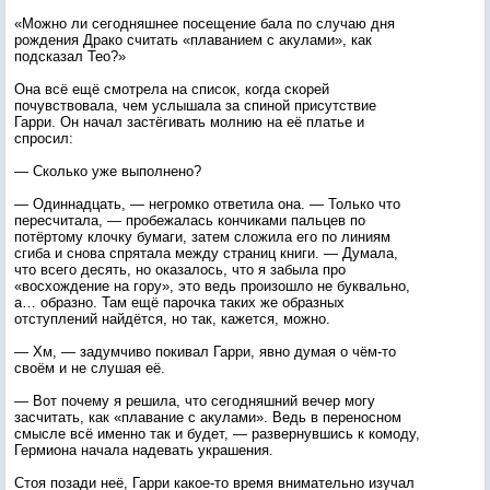
«Можно ли сегодняшнее посещение бала по случаю дня
рождения Драко считать «плаванием с акулами», как
подсказал Тео?»
Она всё ещё смотрела на список, когда скорей
почувствовала, чем услышала за спиной присутствие
Гарри. Он начал застёгивать молнию на её платье и
спросил:
— Сколько уже выполнено?
— Одиннадцать, — негромко ответила она. — Только что
пересчитала, — пробежалась кончиками пальцев по
потёртому клочку бумаги, затем сложила его по линиям
сгиба и снова спрятала между страниц книги. — Думала,
что всего десять, но оказалось, что я забыла про
«восхождение на гору», это ведь произошло не буквально,
а… образно. Там ещё парочка таких же образных
отступлений найдётся, но так, кажется, можно.
— Хм, — задумчиво покивал Гарри, явно думая о чём-то
своём и не слушая её.
— Вот почему я решила, что сегодняшний вечер могу
засчитать, как «плавание с акулами». Ведь в переносном
смысле всё именно так и будет, — развернувшись к комоду,
Гермиона начала надевать украшения.
Стоя позади неё, Гарри какое-то время внимательно изучал