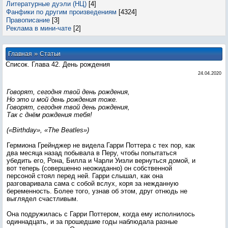
Литературные дуэли (НЦ)
[4]
Фанфики по другим произведениям
[4324]
Правописание
[3]
Реклама в мини-чате
[2]
»
Главная
Статьи
Список. Глава 42. День рождения
24.04.2020
Говорят, сегодня твой день рождения,
Но это и мой день рождения тоже.
Говорят, сегодня твой день рождения,
Так с днём рождения тебя!
(«Birthday», «The Beatles»)
Гермиона Грейнджер не видела Гарри Поттера с тех пор, как
два месяца назад побывала в Перу, чтобы попытаться
убедить его, Рона, Билла и Чарли Уизли вернуться домой, и
вот теперь (совершенно неожиданно) он собственной
персоной стоял перед ней. Гарри слышал, как она
разговаривала сама с собой вслух, коря за нежданную
беременность. Более того, узнав об этом, друг отнюдь не
выглядел счастливым.
Она подружилась с Гарри Поттером, когда ему исполнилось
одиннадцать, и за прошедшие годы наблюдала разные