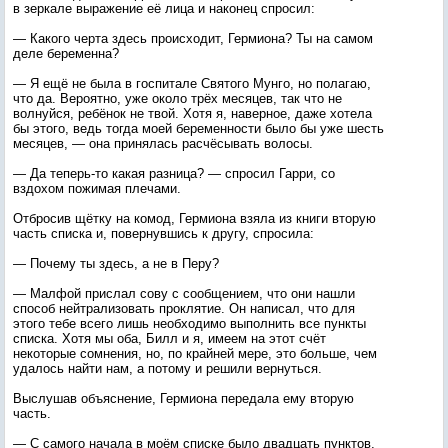
в зеркале выражение её лица и наконец спросил:
— Какого черта здесь происходит, Гермиона? Ты на самом
деле беременна?
— Я ещё не была в госпитале Святого Мунго, но полагаю,
что да. Вероятно, уже около трёх месяцев, так что не
волнуйся, ребёнок не твой. Хотя я, наверное, даже хотела
бы этого, ведь тогда моей беременности было бы уже шесть
месяцев, — она принялась расчёсывать волосы.
— Да теперь-то какая разница? — спросил Гарри, со
вздохом пожимая плечами.
Отбросив щётку на комод, Гермиона взяла из книги вторую
часть списка и, повернувшись к другу, спросила:
— Почему ты здесь, а не в Перу?
— Малфой прислал сову с сообщением, что они нашли
способ нейтрализовать проклятие. Он написал, что для
этого тебе всего лишь необходимо выполнить все пункты
списка. Хотя мы оба, Билл и я, имеем на этот счёт
некоторые сомнения, но, по крайней мере, это больше, чем
удалось найти нам, а потому и решили вернуться.
Выслушав объяснение, Гермиона передала ему вторую
часть.
— С самого начала в моём списке было двадцать пунктов,