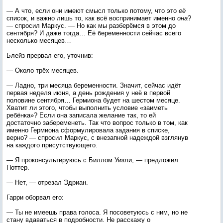
— А что, если они имеют смысл только потому, что это
её
список, и важно лишь то, как всё воспринимает именно
она
?
— спросил Маркус. — Но как мы разберёмся в этом до
сентября? И даже тогда… Её беременности сейчас всего
несколько месяцев…
Блейз прервал его, уточнив:
— Около трёх месяцев.
— Ладно, три месяца беременности. Значит, сейчас идёт
первая неделя июня, а день рождения у неё в первой
половине сентября… Гермиона будет на шестом месяце.
Хватит ли этого, чтобы выполнить условие «заиметь
ребёнка»? Если она записала желание так, то ей
достаточно забеременеть. Так что вопрос только в том, как
именно Гермиона сформулировала задания в списке,
верно? — спросил Маркус, с внезапной надеждой взглянув
на каждого присутствующего.
— Я проконсультируюсь с Биллом Уизли, — предложил
Поттер.
— Нет, — отрезал Эдриан.
Гарри оборвал его:
— Ты не имеешь права голоса. Я посоветуюсь с ним, но не
стану вдаваться в подробности. Не расскажу о