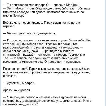
— Ты приготовил мне подарок? — спросил Малфой.
— Хм… Может, что-нибудь вроде самоубийства, чтобы наш
мир стал свободен он одного шрамоголового шизика по
имени Поттер?
Всё же чуть повернувшись, Гарри взглянул на него и
отрезал:
— Чёрта с два ты этого дождёшься.
— И хорошо, потому что я наверняка скучал бы по тебе. Не
хотелось бы лишиться столь крепких и слаженных
взаимоотношений, что мы выстраивали столько лет, —
легко согласился Драко. — Грейнджер выглядит
счастливой, правда? — он кивнул в сторону Гермионы и
Тео. — И теперь, со своим контрзаклятьем-списком
вылечится в мгновение ока. Он ведь почти завершён.
Покачав головой, Гарри взглянул на человека, который был
его персональным проклятием последние шестнадцать лет,
и сказал:
— Дурак ты, Малфой.
Драко нахмурился.
— Я никому не позволю называть меня дураком на моём
собственном деньрожденческом балу, Шрамоголовый. И что
ты имел в виду, кстати?