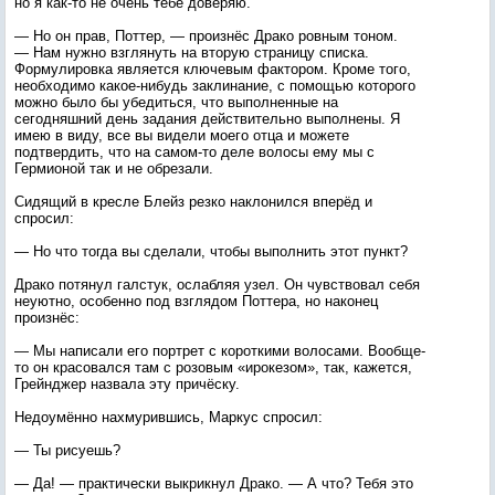
но я как-то не очень тебе доверяю.
— Но он прав, Поттер, — произнёс Драко ровным тоном.
— Нам нужно взглянуть на вторую страницу списка.
Формулировка является ключевым фактором. Кроме того,
необходимо какое-нибудь заклинание, с помощью которого
можно было бы убедиться, что выполненные на
сегодняшний день задания действительно выполнены. Я
имею в виду, все вы видели моего отца и можете
подтвердить, что на самом-то деле волосы ему мы с
Гермионой так и не обрезали.
Сидящий в кресле Блейз резко наклонился вперёд и
спросил:
— Но что тогда вы сделали, чтобы выполнить этот пункт?
Драко потянул галстук, ослабляя узел. Он чувствовал себя
неуютно, особенно под взглядом Поттера, но наконец
произнёс:
— Мы написали его портрет с короткими волосами. Вообще-
то он красовался там с розовым «ирокезом», так, кажется,
Грейнджер назвала эту причёску.
Недоумённо нахмурившись, Маркус спросил:
— Ты рисуешь?
— Да! — практически выкрикнул Драко. — А что? Тебя это