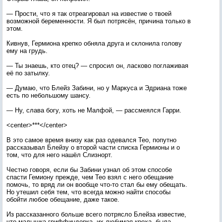
— Прости, что я так отреагировал на известие о твоей
возможной беременности. Я был потрясён, причина только в
этом.
Кивнув, Гермиона крепко обняла друга и склонила голову
ему на грудь.
— Ты знаешь, кто отец? — спросил он, ласково поглаживая
её по затылку.
— Думаю, что Блейз Забини, но у Маркуса и Эдриана тоже
есть по небольшому шансу.
— Ну, слава богу, хоть не Малфой, — рассмеялся Гарри.
<center>***</center>
В это самое время внизу как раз одевался Тео, попутно
рассказывал Блейзу о второй части списка Гермионы и о
том, что для него нашёл Слизнорт.
Честно говоря, если бы Забини узнал об этом способе
спасти Гемиону прежде, чем Тео взял с него обещание
помочь, то вряд ли он вообще что-то стал бы ему обещать.
Но утешил себя тем, что всегда можно найти способы
обойти любое обещание, даже такое.
Из рассказанного больше всего потрясло Блейза известие,
что малышка гриффиндорка, их любимая кроха, была