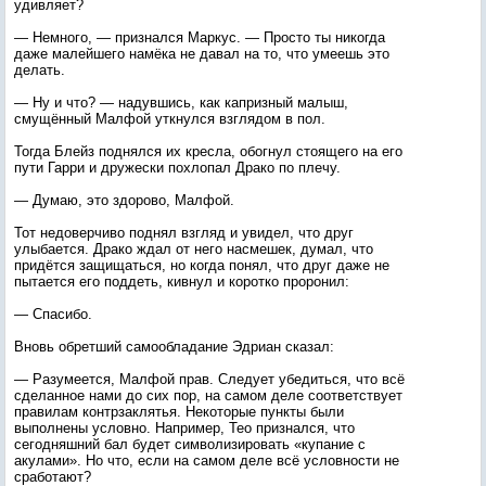
удивляет?
— Немного, — признался Маркус. — Просто ты никогда
даже малейшего намёка не давал на то, что умеешь это
делать.
— Ну и что? — надувшись, как капризный малыш,
смущённый Малфой уткнулся взглядом в пол.
Тогда Блейз поднялся их кресла, обогнул стоящего на его
пути Гарри и дружески похлопал Драко по плечу.
— Думаю, это здорово, Малфой.
Тот недоверчиво поднял взгляд и увидел, что друг
улыбается. Драко ждал от него насмешек, думал, что
придётся защищаться, но когда понял, что друг даже не
пытается его поддеть, кивнул и коротко проронил:
— Спасибо.
Вновь обретший самообладание Эдриан сказал:
— Разумеется, Малфой прав. Следует убедиться, что всё
сделанное нами до сих пор, на самом деле соответствует
правилам контрзаклятья. Некоторые пункты были
выполнены условно. Например, Тео признался, что
сегодняшний бал будет символизировать «купание с
акулами». Но что, если на самом деле всё условности не
сработают?