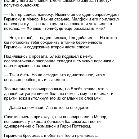
Встав у него за спиной, Блейз спокойно завязал галстук,
попутно объясняя:
— Поттер сейчас наверху. Именно он сегодня сопровождает
Гермиону в Мэнор. Как ни странно, Малфой и его пригласил
на вечеринку, — он плюхнулся на кровать и уставился в
потолок. — Хочешь что-нибудь ещё рассказать мне?
— Нет, это всё, — надев пиджак, Тео добавил: — Но хотел
бы попросить тебя сохранить в тайне беременность
Гермионы и содержание второй части списка.
Поднявшись с кровати, Блейз подошёл к нему,
сосредоточенно расправил складки и смахнул ворсинки с
плеч и рукавов костюма.
— Так и быть. Но на сегодня это единственное, что я
согласен пообещать и выполнить.
Тео выглядел разочарованным, но Блейз решил, что в
данной ситуации ничем больше помочь ему не в силах, и
практически вытолкнул его из спальни со словами:
— Давай-ка поживей. Иначе точно опоздаем.
Спустившись в прихожую, они аппарировали в Мэнор,
появившись у входа в большой бальный зал почти
одновременно с Гермионой и Гарри Поттером.
Гермиона бросилась в объятья Тео и призналась: