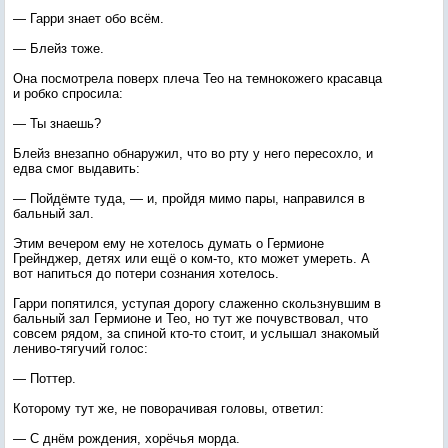
— Гарри знает обо всём.
— Блейз тоже.
Она посмотрела поверх плеча Тео на темнокожего красавца
и робко спросила:
— Ты знаешь?
Блейз внезапно обнаружил, что во рту у него пересохло, и
едва смог выдавить:
— Пойдёмте туда, — и, пройдя мимо пары, направился в
бальный зал.
Этим вечером ему не хотелось думать о Гермионе
Грейнджер, детях или ещё о ком-то, кто может умереть. А
вот напиться до потери сознания хотелось.
Гарри попятился, уступая дорогу слаженно скользнувшим в
бальный зал Гермионе и Тео, но тут же почувствовал, что
совсем рядом, за спиной кто-то стоит, и услышал знакомый
лениво-тягучий голос:
— Поттер.
Которому тут же, не поворачивая головы, ответил:
— С днём рождения, хорёчья морда.