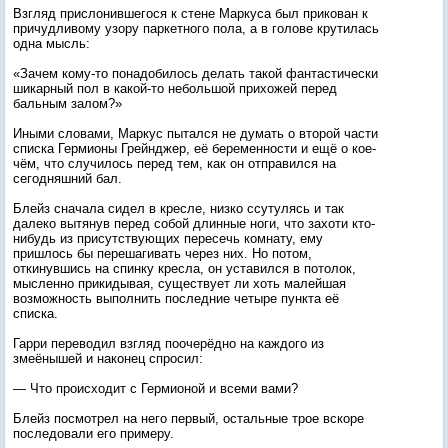
Взгляд прислонившегося к стене Маркуса был прикован к
причудливому узору паркетного пола, а в голове крутилась
одна мысль:
«Зачем кому-то понадобилось делать такой фантастически
шикарный пол в какой-то небольшой прихожей перед
бальным залом?»
Иными словами, Маркус пытался не думать о второй части
списка Гермионы Грейнджер, её беременности и ещё о кое-
чём, что случилось перед тем, как он отправился на
сегодняшний бал.
Блейз сначала сидел в кресле, низко ссутулясь и так
далеко вытянув перед собой длинные ноги, что захоти кто-
нибудь из присутствующих пересечь комнату, ему
пришлось бы перешагивать через них. Но потом,
откинувшись на спинку кресла, он уставился в потолок,
мысленно прикидывая, существует ли хоть малейшая
возможность выполнить последние четыре пункта её
списка.
Гарри переводил взгляд поочерёдно на каждого из
змеёнышей и наконец спросил:
— Что происходит с Гермионой и всеми вами?
Блейз посмотрел на него первый, остальные трое вскоре
последовали его примеру.