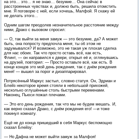
на это… это… я не знаю… безумие… Она сейчас в
расстроенных чувствах и, должно быть, решила отомстить
мне. Я поговорю с ней, если хочешь, Малфой. Я скажу ей
не делать этого…
Одним шагом преодолев незначительное расстояние между
ними, Драко с вызовом спросил:
— О, так выйти за меня замуж — это безумие, да? А может
быть, она попросту предпочла
меня
, ты об этом не
задумывался? И возможно, это не такая уж плохая сделка
для нас обоих. Так что просто оставь всё, как есть,
Флинт, — он направился к двери, открыл её и, оглянувшись
на друзей, повторил: — Просто оставьте всё, как есть. В
конце концов это мой день рождения, так с днём рождения
меня! — вышел за порог и дизаппарировал.
Потрясённый Маркус застыл, словно статуя. Он, Эдриан и
Блейз некоторое время стояли в небольшой прихожей,
несколько оглушённые столь быстрыми переменами.
Наконец, Пьюси пожал плечами.
— Это его день рождения, так что мы не будем мешать. И,
как верно сказал Драко, с днём рождения его! —и тоже
покинул комнату.
Ещё не до конца пришедший в себя Маркус беспомощно
сказал Блейзу:
— Но Дафна не может выйти замуж за Малфоя!