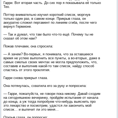
Гарри. Вот вторая часть. До сих пор я показывала её только
Тео.
Поттер внимательно изучил короткий список, моргнув
только один раз, в самом конце. Прикрыв глаза, он
аккуратно сложил пергамент по линиям сгиба, после чего
вернул Гермионе.
— Так и думал, что там было что-то ещё. Почему ты не
сказал об этом нам?
Пожав плечами, она спросила:
— А зачем? Во-первых, я понимала, что за оставшееся
время не успею выполнить все пункты, а во-вторых, даже в
самых смелых своих мечтах не могла предположить, что,
составив и выполнив какой-то там список, найду способ
спастись от этого проклятия.
Гарри снова прикрыл глаза.
Она потянулась, схватила его за руку и попросила:
— Гарри, пожалуйста, не говори пока никому. Давай сходим
на сегодняшнюю вечеринку, пройдём испытание от начала
до конца, а уж тогда попробуем что-нибудь выяснить про
это лекарство и посмотрим, удастся ли закончить мой
список… и вылечит ли это меня…
Открыв глаза, он попросил: