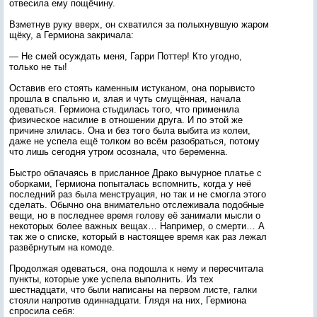
отвесила ему пощёчину.
Взметнув руку вверх, он схватился за полыхнувшую жаром
щёку, а Гермиона закричала:
— Не смей осуждать меня, Гарри Поттер! Кто угодно,
только не ты!
Оставив его стоять каменным истуканом, она порывисто
прошла в спальню и, злая и чуть смущённая, начала
одеваться. Гермиона стыдилась того, что применила
физическое насилие в отношении друга. И по этой же
причине злилась. Она и без того была выбита из колеи,
даже не успела ещё толком во всём разобраться, потому
что лишь сегодня утром осознала, что беременна.
Быстро облачаясь в присланное Драко вычурное платье с
оборками, Гермиона попыталась вспомнить, когда у неё
последний раз была менструация, но так и не смогла этого
сделать. Обычно она внимательно отслеживала подобные
вещи, но в последнее время голову её занимали мысли о
некоторых более важных вещах… Например, о смерти… А
так же о списке, который в настоящее время как раз лежал
развёрнутым на комоде.
Продолжая одеваться, она подошла к нему и пересчитала
пункты, которые уже успела выполнить. Из тех
шестнадцати, что были написаны на первом листе, галки
стояли напротив одиннадцати. Глядя на них, Гермиона
спросила себя: