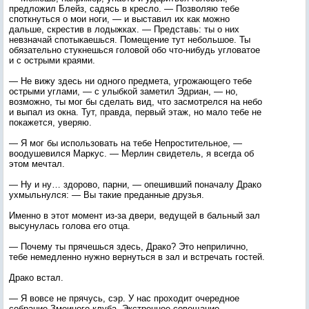
предложил Блейз, садясь в кресло. — Позволяю тебе
споткнуться о мои ноги, — и выставил их как можно
дальше, скрестив в лодыжках. — Представь: ты о них
невзначай спотыкаешься. Помещение тут небольшое. Ты
обязательно стукнешься головой обо что-нибудь угловатое
и с острыми краями.
— Не вижу здесь ни одного предмета, угрожающего тебе
острыми углами, — с улыбкой заметил Эдриан, — но,
возможно, ты мог бы сделать вид, что засмотрелся на небо
и выпал из окна. Тут, правда, первый этаж, но мало тебе не
покажется, уверяю.
— Я мог бы использовать на тебе Непростительное, —
воодушевился Маркус. — Мерлин свидетель, я всегда об
этом мечтал.
— Ну и ну… здорово, парни, — опешивший поначалу Драко
ухмыльнулся: — Вы такие преданные друзья.
Именно в этот момент из-за двери, ведущей в бальный зал
высунулась голова его отца.
— Почему ты прячешься здесь, Драко? Это неприлично,
тебе немедленно нужно вернуться в зал и встречать гостей.
Драко встал.
— Я вовсе не прячусь, сэр. У нас проходит очередное
собрание Змеиного клуба. Экстренное совещание,