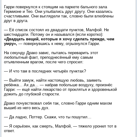
Гарри повернулся к стоящим на паркете бального зала
Гермионе и Тео. Они улыбались друг другу. Они казались
счастливыми. Они выглядели так, словно были влюблены
друг в друга.
— Её список состоял из двадцати пунктов, Малфой. Не
шестнадцати. Потому он и назывался (если коротко):
«Двадцать вещей, которые я хочу сделать прежде, чем
умру»,
— повернувшись к нему, огрызнулся Гарри.
На секунду Драко завис, пытаясь переварить этот
любопытный факт, преподнесённый ему самым
отъявленным врагом, после чего спросил:
— И что там в последних четырёх пунктах?
— Выйти замуж, найти настоящую любовь, заиметь
ребёнка… Ах да… — набрав побольше воздуху, произнёс
Гарри: — ещё найти лекарство от проклятья и здоровенькой
дожить до глубокой старости.
Драко почувствовал себя так, словно Гарри одним махом
вышиб из него весь дух.
— Да ладно, Поттер. Скажи, что ты пошутил…
— Я серьёзен, как смерть, Малфой, — тяжело уронил тот в
ответ.