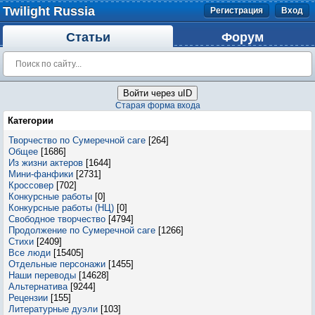
Twilight Russia
Регистрация
Вход
Статьи
Форум
Войти через uID
Старая форма входа
Категории
Творчество по Сумеречной саге
[264]
Общее
[1686]
Из жизни актеров
[1644]
Мини-фанфики
[2731]
Кроссовер
[702]
Конкурсные работы
[0]
Конкурсные работы (НЦ)
[0]
Свободное творчество
[4794]
Продолжение по Сумеречной саге
[1266]
Стихи
[2409]
Все люди
[15405]
Отдельные персонажи
[1455]
Наши переводы
[14628]
Альтернатива
[9244]
Рецензии
[155]
Литературные дуэли
[103]