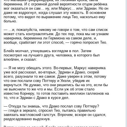
беременна. И с огромной долей вероятности отцом ребёнка
мог оказаться он сам… ну, или Маркус… или Эдриан. Но он
даже не вздрогнул, когда слушал эту новость. В основном
потому, что видел по выражению лица Тео, насколько ему
больно.
— …и, пожалуйста, никому не говори о том, что сам список
может стать контрзаклятьем. До тех пор, пока мы не узнаем
наверняка, беременна ли Гермиона на самом деле, и,
вообще, сработает ли этот способ, — горячо попросил Тео.
Блейз молчал, уткнувшись взглядом в пол. Затем
посмотрел на лучшего друга, человека, в которого был
влюблен, и сказал:
— Я не могу обещать этого. Во-первых, Маркус наверняка
уже всё рассказал, во-вторых, Эдриан и Драко, скорей
всего, разузнали то же самое. Даже уверен в этом, потому
что они послали сову Поттеру и Уизли, убедив их
вернуться. Не думаю, что они решились бы на это, если бы
не выяснили то же что и мы. Если уж об этом стало
известно Корнеру, то готов поставить миллион галлеонов на
то, что и Эдриан с Драко в курсе дел.
— Откуда ты знаешь, что Драко послал сову Поттеру?
— глядя в зеркало, спросил Тео, пытаясь правильно
завязать маггловский галстук. Впрочем, вскоре он сдался,
раздосадованно выдохнув.