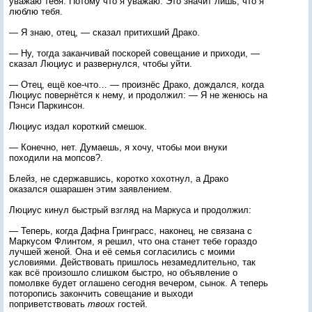
уважаю тебя. Потому что я уважаю. Это значит лишь, что я
люблю тебя.
— Я знаю, отец, — сказал притихший Драко.
— Ну, тогда заканчивай поскорей совещание и приходи, —
сказал Люциус и развернулся, чтобы уйти.
— Отец, ещё кое-что… — произнёс Драко, дождался, когда
Люциус повернётся к нему, и продолжил: — Я не женюсь на
Пэнси Паркинсон.
Люциус издал короткий смешок.
— Конечно, нет. Думаешь, я хочу, чтобы мои внуки
походили на мопсов?.
Блейз, не сдержавшись, коротко хохотнул, а Драко
оказался ошарашен этим заявлением.
Люциус кинул быстрый взгляд на Маркуса и продолжил:
— Теперь, когда Дафна Гринграсс, наконец, не связана с
Маркусом Флинтом, я решил, что она станет тебе гораздо
лучшей женой. Она и её семья согласились с моими
условиями. Действовать пришлось незамедлительно, так
как всё произошло слишком быстро, но объявление о
помолвке будет оглашено сегодня вечером, сынок. А теперь
поторопись закончить совещание и выходи
поприветствовать
твоих
гостей.