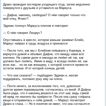
Драко проводил взглядом уходящего отца, затем медленно
повернулся к друзьям и уставился на Маркуса.
— Дафна, наконец, свободна? О чём говорил только что
мой отец, Флинт?
Эдриан толкнул Маркуса плечом и повторил:
— О чём говорил Люциус?
Опустившись в кресло, которое раньше занимал Блейз,
Маркус набрал в грудь воздуха и признался:
— После того, как мы с Блейзом побывали у Корнера, я
вернулся домой и объявил Дафне, что между нами всё
кончено. На самом деле я никогда не любил её так, как
должен был любить. Имею в виду, я всегда любил её, как
всех вас... но не как женщину, с которой хочется провести
остаток жизни. И от которой хочешь детей.
— Что она сказала? — подбодрил Эдриан и, желая
поддержать, положил руку ему на плечо.
— Почти ничего, за исключением того, что, довольно
долгое время поразмышляв, согласилась со мной. И Дафна
была рада, что я наконец решился на этот шаг, ведь самой
ей вряд ли хватило бы храбрости. После она сразу собрала
вещи и отправилась к себе домой, — Маркус посмотрел
Драко в глаза. — Но я понятия не имел, что она согласится