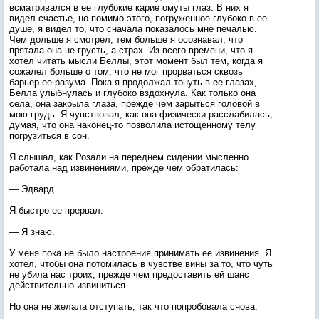
всматривался в ее глубокие карие омуты глаз. В них я
видел счастье, но помимо этого, погруженное глубоко в ее
душе, я видел то, что сначала показалось мне печалью.
Чем дольше я смотрел, тем больше я осознавал, что
прятала она не грусть, а страх. Из всего времени, что я
хотел читать мысли Беллы, этот момент был тем, когда я
сожалел больше о том, что не мог прорваться сквозь
барьер ее разума. Пока я продолжал тонуть в ее глазах,
Белла улыбнулась и глубоко вздохнула. Как только она
села, она закрыла глаза, прежде чем зарыться головой в
мою грудь. Я чувствовал, как она физически расслабилась,
думая, что она наконец-то позволила истощенному телу
погрузиться в сон.
Я слышал, как Розали на переднем сидении мысленно
работала над извинениями, прежде чем обратилась:
— Эдвард.
Я быстро ее прервал:
— Я знаю.
У меня пока не было настроения принимать ее извинения. Я
хотел, чтобы она потомилась в чувстве вины за то, что чуть
не убила нас троих, прежде чем предоставить ей шанс
действительно извиниться.
Но она не желала отступать, так что попробовала снова: