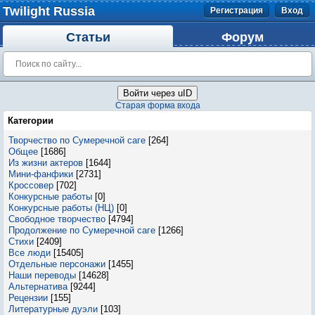
Twilight Russia
Регистрация
Вход
Статьи
Форум
Войти через uID
Старая форма входа
Категории
Творчество по Сумеречной саге
[264]
Общее
[1686]
Из жизни актеров
[1644]
Мини-фанфики
[2731]
Кроссовер
[702]
Конкурсные работы
[0]
Конкурсные работы (НЦ)
[0]
Свободное творчество
[4794]
Продолжение по Сумеречной саге
[1266]
Стихи
[2409]
Все люди
[15405]
Отдельные персонажи
[1455]
Наши переводы
[14628]
Альтернатива
[9244]
Рецензии
[155]
Литературные дуэли
[103]