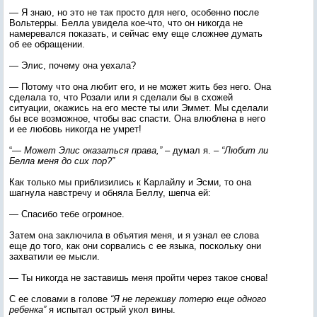
— Я знаю, но это не так просто для него, особенно после
Вольтерры. Белла увидела кое-что, что он никогда не
намеревался показать, и сейчас ему еще сложнее думать
об ее обращении.
— Элис, почему она уехала?
— Потому что она любит его, и не может жить без него. Она
сделала то, что Розали или я сделали бы в схожей
ситуации, окажись на его месте ты или Эммет. Мы сделали
бы все возможное, чтобы вас спасти. Она влюблена в него
и ее любовь никогда не умрет!
“—
Может Элис оказаться права,”
– думал я. –
“Любит ли
Белла меня до сих пор?”
Как только мы приблизились к Карлайлу и Эсми, то она
шагнула навстречу и обняла Беллу, шепча ей:
— Спасибо тебе огромное.
Затем она заключила в объятия меня, и я узнал ее слова
еще до того, как они сорвались с ее языка, поскольку они
захватили ее мысли.
— Ты никогда не заставишь меня пройти через такое снова!
С ее словами в голове
“Я не переживу потерю еще одного
ребенка”
я испытал острый укол вины.