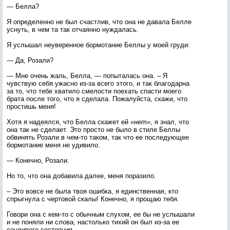
— Белла?
Я определенно не был счастлив, что она не давала Белле
уснуть, в чем та так отчаянно нуждалась.
Я услышал неуверенное бормотание Беллы у моей груди:
— Да, Розали?
— Мне очень жаль, Белла, — попыталась она. – Я
чувствую себя ужасно из-за всего этого, и так благодарна
за то, что тебе хватило смелости поехать спасти моего
брата после того, что я сделала. Пожалуйста, скажи, что
простишь меня!
Хотя я надеялся, что Белла скажет ей
«нет»
, я знал, что
она так не сделает. Это просто не было в стиле Беллы
обвинять Розали в чем-то таком, так что ее последующее
бормотание меня не удивило.
— Конечно, Розали.
Но то, что она добавила далее, меня поразило.
– Это вовсе не была твоя ошибка, я единственная, кто
спрыгнула с чертовой скалы! Конечно, я прощаю тебя.
Говори она с кем-то с обычным слухом, ее бы не услышали
и не поняли ни слова, настолько тихий он был из-за ее
сонливого состояния.