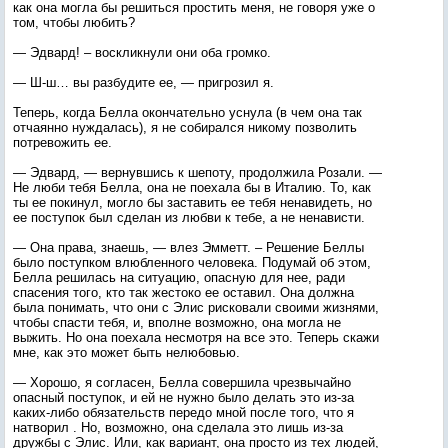
как она могла бы решиться простить меня, не говоря уже о
том, чтобы любить?
— Эдвард! – воскликнули они оба громко.
— Ш-ш… вы разбудите ее, — пригрозил я.
Теперь, когда Белла окончательно уснула (в чем она так
отчаянно нуждалась), я не собирался никому позволить
потревожить ее.
— Эдвард, — вернувшись к шепоту, продолжила Розали. —
Не люби тебя Белла, она не поехала бы в Италию. То, как
ты ее покинул, могло бы заставить ее тебя ненавидеть, но
ее поступок был сделан из любви к тебе, а не ненависти.
— Она права, знаешь, — влез Эмметт. – Решение Беллы
было поступком влюбленного человека. Подумай об этом,
Белла решилась на ситуацию, опасную для нее, ради
спасения того, кто так жестоко ее оставил. Она должна
была понимать, что они с Элис рисковали своими жизнями,
чтобы спасти тебя, и, вполне возможно, она могла не
выжить. Но она поехала несмотря на все это. Теперь скажи
мне, как это может быть нелюбовью.
— Хорошо, я согласен, Белла совершила чрезвычайно
опасный поступок, и ей не нужно было делать это из-за
каких-либо обязательств передо мной после того, что я
натворил . Но, возможно, она сделала это лишь из-за
дружбы с Элис. Или, как вариант, она просто из тех людей,