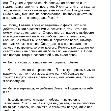
его. Ты ушел и бросил ее. Не вспоминал прошлое и не
гадал, правильно ли ты поступил. Я считала, что ты сделал
это, потому что на самом деле ее не любил. Откуда мне
было знать, мое мнение основывалось на твоих действиях,
а не словах, — защищалась Розали.
— Прошу, Розали, я уже осведомлен о факте, что мои
действия были ошибочными и, возможно, тем, что я не
смогу никогда исправить. Скорее всего я навечно выбросил
мой единственный шанс на любовь. Белла, возможно,
больше не сможет мне верить и, вероятнее всего, никогда
не полюбит меня вновь. Она, должно быть, начала все
заново и встретила кого-то другого. Кого-то, кто сделает ее
счастливой и не причинит ей боль так, как сделал я. Если
это правда, тогда я позволю ей быть счастливой.
— Так ты снова оставишь ее, — прорычал Эмметт.
— Нет, — признал я поражение. – Я не могу терпеть боль от
разлуки, так что я остаюсь. Даже если ей больше не
хочется видеть меня в своей жизни, она нужна мне, так что
я возвращаюсь.
— Мы все вернемся, — добавил Эммет. – Поддержим тебя
и ее.
— Ты действительно нашел любовь, — изумленно
заключила Розали. — Я никогда не думала, что ты способен
на такую любовь, но, похоже, с тобой так всегда, либо все,
либо ничего.