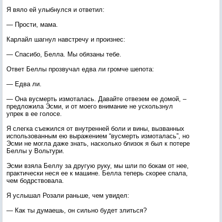
Я вяло ей улыбнулся и ответил:
— Прости, мама.
Карлайл шагнул навстречу и произнес:
— Спасибо, Белла. Мы обязаны тебе.
Ответ Беллы прозвучал едва ли громче шепота:
— Едва ли.
— Она вусмерть измоталась. Давайте отвезем ее домой, –
предложила Эсми, и от моего внимание не ускользнул
упрек в ее голосе.
Я слегка съежился от внутренней боли и вины, вызванных
использованным ею выражением “вусмерть измоталась”, но
Эсми не могла даже знать, насколько близок я был к потере
Беллы у Вольтури.
Эсми взяла Беллу за другую руку, мы шли по бокам от нее,
практически неся ее к машине. Белла теперь скорее спала,
чем бодрствовала.
Я услышал Розали раньше, чем увидел:
— Как ты думаешь, он сильно будет злиться?