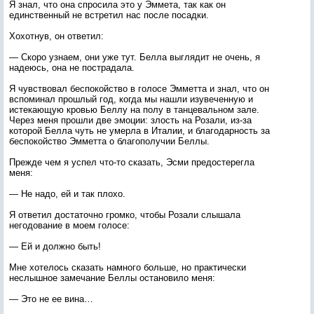
Я знал, что она спросила это у Эммета, так как он
единственный не встретил нас после посадки.
Хохотнув, он ответил:
— Скоро узнаем, они уже тут. Белла выглядит не очень, я
надеюсь, она не пострадала.
Я чувствовал беспокойство в голосе Эмметта и знал, что он
вспоминал прошлый год, когда мы нашли изувеченную и
истекающую кровью Беллу на полу в танцевальном зале.
Через меня прошли две эмоции: злость на Розали, из-за
которой Белла чуть не умерла в Италии, и благодарность за
беспокойство Эмметта о благополучии Беллы.
Прежде чем я успел что-то сказать, Эсми предостерегла
меня:
— Не надо, ей и так плохо.
Я ответил достаточно громко, чтобы Розали слышала
негодование в моем голосе:
— Ей и должно быть!
Мне хотелось сказать намного больше, но практически
неслышное замечание Беллы остановило меня:
— Это не ее вина…