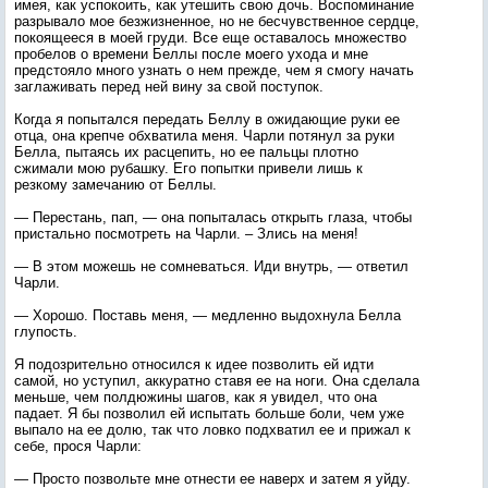
имея, как успокоить, как утешить свою дочь. Воспоминание
разрывало мое безжизненное, но не бесчувственное сердце,
покоящееся в моей груди. Все еще оставалось множество
пробелов о времени Беллы после моего ухода и мне
предстояло много узнать о нем прежде, чем я смогу начать
заглаживать перед ней вину за свой поступок.
Когда я попытался передать Беллу в ожидающие руки ее
отца, она крепче обхватила меня. Чарли потянул за руки
Белла, пытаясь их расцепить, но ее пальцы плотно
сжимали мою рубашку. Его попытки привели лишь к
резкому замечанию от Беллы.
— Перестань, пап, — она попыталась открыть глаза, чтобы
пристально посмотреть на Чарли. – Злись на меня!
— В этом можешь не сомневаться. Иди внутрь, — ответил
Чарли.
— Хорошо. Поставь меня, — медленно выдохнула Белла
глупость.
Я подозрительно относился к идее позволить ей идти
самой, но уступил, аккуратно ставя ее на ноги. Она сделала
меньше, чем полдюжины шагов, как я увидел, что она
падает. Я бы позволил ей испытать больше боли, чем уже
выпало на ее долю, так что ловко подхватил ее и прижал к
себе, прося Чарли:
— Просто позвольте мне отнести ее наверх и затем я уйду.