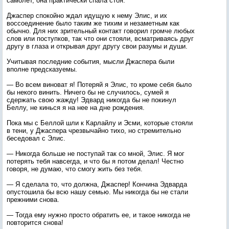
самолет, она практически спала стоя.
Джаспер спокойно ждал идущую к нему Элис, и их
воссоединение было таким же тихим и незаметным как
обычно. Для них зрительный контакт говорил громче любых
слов или поступков, так что они стояли, всматриваясь друг
другу в глаза и открывая друг другу свои разумы и души.
Учитывая последние события, мысли Джаспера были
вполне предсказуемы.
— Во всем виноват я! Потеряй я Элис, то кроме себя было
бы некого винить. Ничего бы не случилось, сумей я
сдержать свою жажду! Эдвард никогда бы не покинул
Беллу, не кинься я на нее на дне рождения.
Пока мы с Беллой шли к Карлайлу и Эсми, которые стояли
в тени, у Джаспера чрезвычайно тихо, но стремительно
беседовал с Элис.
— Никогда больше не поступай так со мной, Элис. Я мог
потерять тебя навсегда, и что бы я потом делал! Честно
говоря, не думаю, что смогу жить без тебя.
— Я сделала то, что должна, Джаспер! Кончина Эдварда
опустошила бы всю нашу семью. Мы никогда бы не стали
прежними снова.
— Тогда ему нужно просто обратить ее, и такое никогда не
повторится снова!