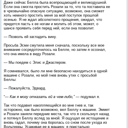
Даже сейчас Белла была всепрощающей и великодушной.
Если она смогла простить Розали за то, что та поставила ее
в чрезвычайно опасную ситуацию, возможно, она сможет
хоть немного простить меня за мой поступок прошлой
осенью. Я не ждал абсолютного прощения, ожидал, что
придется пасть к ее ногам и молить об этом, может, о
шансе проявить себя перед ней, если она позволит.
— Позволь ей загладить вину.
Просьба Эсми смутила меня сначала, поскольку все мое
внимание сосредоточилось на Белле, но затем я осознал,
что она имела в виду Розали.
— Мы поедем с Элис и Джаспером.
Я сомневался, было ли мне безопасно находиться в одной
машине с Розали, но мой гнев вновь утих с просьбой
Беллы:
— Пожалуйста, Эдвард.
“—
Как я могу отказать ей в чем-либо,”
— подумал я.
Так что подавил накопляющийся во мне гнев и, так
осторожно, как было возможно, вел Беллу к машине. Эммет
и Розали заняли передние места, так что я скользнул назад
и потянул Беллу вслед за мной. Я ощущал ее истощение и
вновь гадал, почему она боролась со сном после ухода из
Вольтерры. Усаживая ее в машину, я пристально