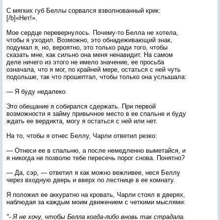
C мягких губ Беллы сорвался взволнованный крик:
[/b]«Нет!».
Мое сердце перевернулось. Почему-то Белла не хотела,
чтобы я уходил. Возможно, это обнадеживающий знак,
подумал я, но, вероятно, это только ради того, чтобы
сказать мне, как сильно она меня ненавидит. На самом
деле ничего из этого не имело значение, ее просьба
означала, что я мог, по крайней мере, остаться с ней чуть
подольше, так что прошептал, чтобы только она услышала:
— Я буду недалеко.
Это обещание я собирался сдержать. При первой
возможности я займу привычное место в ее спальне и буду
ждать ее вердикта, могу я остаться с ней или нет.
На то, чтобы я отнес Беллу, Чарли ответил резко:
— Отнеси ее в спальню, а после немедленно выметайся, и
я никогда не позволю тебе пересечь порог снова. Понятно?
— Да, сэр, — ответил я как можно вежливее, неся Беллу
через входную дверь и вверх по лестнице в ее комнату.
Я положил ее аккуратно на кровать, Чарли стоял в дверях,
наблюдая за каждым моим движением с четкими мыслями:
"- Я не хочу, чтобы Белла когда-либо вновь так страдала.