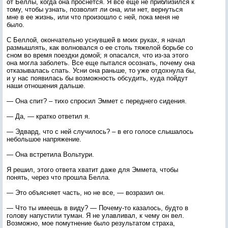
от Беллы, когда она проснется. Я все еще не приблизился к
тому, чтобы узнать, позволит ли она, или нет, вернуться
мне в ее жизнь, или что произошло с ней, пока меня не
было.
С Беллой, окончательно уснувшей в моих руках, я начал
размышлять, как волновался о ее столь тяжелой борьбе со
сном во время поездки домой; я опасался, что из-за этого
она могла заболеть. Все еще пытался осознать, почему она
отказывалась спать. Усни она раньше, то уже отдохнула бы,
и у нас появилась бы возможность обсудить, куда пойдут
наши отношения дальше.
— Она спит? – тихо спросил Эммет с переднего сидения.
— Да, — кратко ответил я.
— Эдвард, что с ней случилось? – в его голосе слышалось
небольшое напряжение.
— Она встретила Вольтури.
Я решил, этого ответа хватит даже для Эммета, чтобы
понять, через что прошла Белла.
— Это объясняет часть, но не все, — возразил он.
— Что ты имеешь в виду? — Почему-то казалось, будто в
голову напустили туман. Я не улавливал, к чему он вел.
Возможно, мое помутнение было результатом страха,