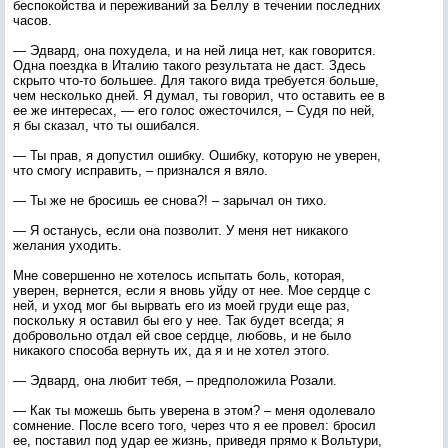
беспокойства и переживаний за Беллу в течении последних
часов.
— Эдвард, она похудела, и на ней лица нет, как говорится.
Одна поездка в Италию такого результата не даст. Здесь
скрыто что-то большее. Для такого вида требуется больше,
чем несколько дней. Я думал, ты говорил, что оставить ее в
ее же интересах, — его голос ожесточился, – Судя по ней,
я бы сказал, что ты ошибался.
— Ты прав, я допустил ошибку. Ошибку, которую не уверен,
что смогу исправить, – признался я вяло.
— Ты же не бросишь ее снова?! – зарычал он тихо.
— Я останусь, если она позволит. У меня нет никакого
желания уходить.
Мне совершенно не хотелось испытать боль, которая,
уверен, вернется, если я вновь уйду от нее. Мое сердце с
ней, и уход мог бы вырвать его из моей груди еще раз,
поскольку я оставил бы его у нее. Так будет всегда; я
добровольно отдал ей свое сердце, любовь, и не было
никакого способа вернуть их, да я и не хотел этого.
— Эдвард, она любит тебя, – предположила Розали.
— Как ты можешь быть уверена в этом? – меня одолевало
сомнение. После всего того, через что я ее провел: бросил
ее, поставил под удар ее жизнь, приведя прямо к Вольтури,