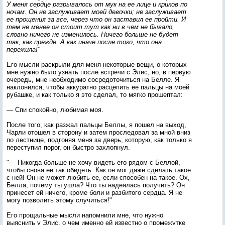
У меня сердце разрывалось от мук на ее лице и криков по
ночам. Он не заслуживает моей девочки; не заслуживает
ее прощения за все, через что он заставил ее пройти. И
тем не менее он стоит тут как ни в чем не бывало,
словно ничего не изменилось. Ничего больше не будет
так, как прежде. А как иначе после того, что она
пережила!"
Его мысли раскрыли для меня некоторые вещи, о которых
мне нужно было узнать после встречи с Элис, но, в первую
очередь, мне необходимо сосредоточиться на Белле. Я
наклонился, чтобы аккуратно расцепить ее пальцы на моей
рубашке, и как только я это сделал, то мягко прошептал:
— Спи спокойно, любимая моя.
После того, как разжал пальцы Беллы, я пошел на выход,
Чарли отошел в сторону и затем проследовал за мной вниз
по лестнице, подгоняя меня за дверь, которую, как только я
переступил порог, он быстро захлопнул.
"— Никогда больше не хочу видеть его рядом с Беллой,
чтобы снова ее так обидеть. Как он мог даже сделать такое
с ней! Он не может любить ее, если способен на такое. Ох,
Белла, почему ты ушла? Что ты надеялась получить? Он
принесет ей ничего, кроме боли и разбитого сердца. Я не
могу позволить этому случиться!"
Его прощальные мысли напомнили мне, что нужно
выяснить у Элис, о чем именно ей известно о промежутке