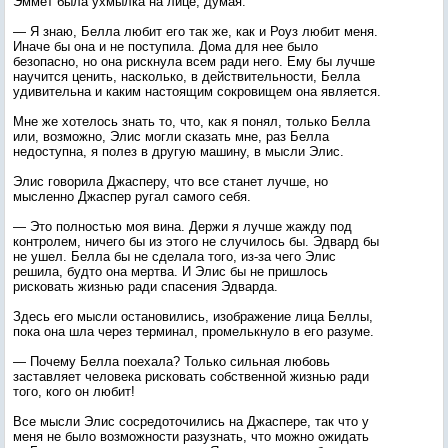
Эммет была ухмылка на лице, думая:
— Я знаю, Белла любит его так же, как и Роуз любит меня.
Иначе бы она и не поступила. Дома для нее было
безопасно, но она рискнула всем ради него. Ему бы лучше
научится ценить, насколько, в действительности, Белла
удивительна и каким настоящим сокровищем она является.
Мне же хотелось знать то, что, как я понял, только Белла
или, возможно, Элис могли сказать мне, раз Белла
недоступна, я полез в другую машину, в мысли Элис.
Элис говорила Джасперу, что все станет лучше, но
мысленно Джаспер ругал самого себя.
— Это полностью моя вина. Держи я лучше жажду под
контролем, ничего бы из этого не случилось бы. Эдвард бы
не ушел. Белла бы не сделала того, из-за чего Элис
решила, будто она мертва. И Элис бы не пришлось
рисковать жизнью ради спасения Эдварда.
Здесь его мысли остановились, изображение лица Беллы,
пока она шла через терминал, промелькнуло в его разуме.
— Почему Белла поехала? Только сильная любовь
заставляет человека рисковать собственной жизнью ради
того, кого он любит!
Все мысли Элис сосредоточились на Джаспере, так что у
меня не было возможности разузнать, что можно ожидать