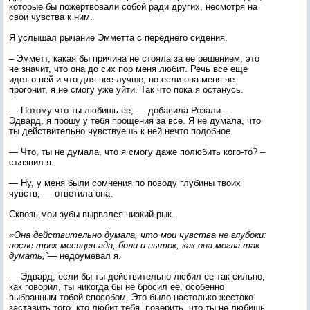
которые бы пожертвовали собой ради других, несмотря на
свои чувства к ним.
Я услышал рычание Эмметта с переднего сидения.
– Эмметт, какая бы причина не стояла за ее решением, это
не значит, что она до сих пор меня любит. Речь все еще
идет о ней и что для нее лучше, но если она меня не
прогонит, я не смогу уже уйти. Так что пока я останусь.
— Потому что ты любишь ее, — добавила Розали. –
Эдвард, я прошу у тебя прощения за все. Я не думала, что
ты действительно чувствуешь к ней нечто подобное.
— Что, ты не думала, что я смогу даже полюбить кого-то? –
съязвил я.
— Ну, у меня были сомнения по поводу глубины твоих
чувств, — ответила она.
Сквозь мои зубы вырвался низкий рык.
«
Она действительно думала, что мои чувства не глубоки:
после трех месяцев ада, боли и пыток, как она могла так
думать,”
— недоумевал я.
— Эдвард, если бы ты действительно любил ее так сильно,
как говорил, ты никогда бы не бросил ее, особенно
выбранным тобой способом. Это было настолько жестоко
заставить того, кто любит тебя, поверить, что ты не любишь