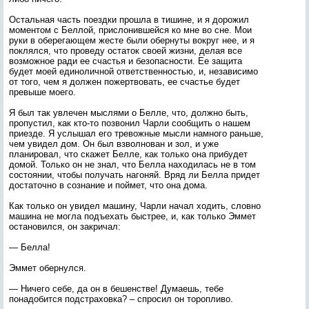
Остальная часть поездки прошла в тишине, и я дорожил
моментом с Беллой, прислонившейся ко мне во сне. Мои
руки в оберегающем жесте были обернуты вокруг нее, и я
поклялся, что проведу остаток своей жизни, делая все
возможное ради ее счастья и безопасности. Ее защита
будет моей единоличной ответственностью, и, независимо
от того, чем я должен пожертвовать, ее счастье будет
превыше моего.
Я был так увлечен мыслями о Белле, что, должно быть,
пропустил, как кто-то позвонил Чарли сообщить о нашем
приезде. Я услышал его тревожные мысли намного раньше,
чем увидел дом. Он был взволнован и зол, и уже
планировал, что скажет Белле, как только она прибудет
домой. Только он не знал, что Белла находилась не в том
состоянии, чтобы получать нагоняй. Вряд ли Белла придет
достаточно в сознание и поймет, что она дома.
Как только он увидел машину, Чарли начал ходить, словно
машина не могла подъехать быстрее, и, как только Эммет
остановился, он закричал:
— Белла!
Эммет обернулся.
— Ничего себе, да он в бешенстве! Думаешь, тебе
понадобится подстраховка? – спросил он торопливо.