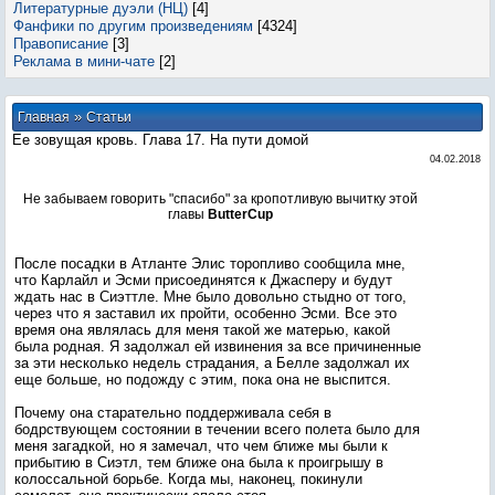
Литературные дуэли (НЦ)
[4]
Фанфики по другим произведениям
[4324]
Правописание
[3]
Реклама в мини-чате
[2]
»
Главная
Статьи
Ее зовущая кровь. Глава 17. На пути домой
04.02.2018
Не забываем говорить "спасибо" за кропотливую вычитку этой
главы
ButterCup
После посадки в Атланте Элис торопливо сообщила мне,
что Карлайл и Эсми присоединятся к Джасперу и будут
ждать нас в Сиэттле. Мне было довольно стыдно от того,
через что я заставил их пройти, особенно Эсми. Все это
время она являлась для меня такой же матерью, какой
была родная. Я задолжал ей извинения за все причиненные
за эти несколько недель страдания, а Белле задолжал их
еще больше, но подожду с этим, пока она не выспится.
Почему она старательно поддерживала себя в
бодрствующем состоянии в течении всего полета было для
меня загадкой, но я замечал, что чем ближе мы были к
прибытию в Сиэтл, тем ближе она была к проигрышу в
колоссальной борьбе. Когда мы, наконец, покинули