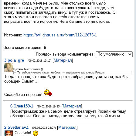
времени, когда меня не было. Мне столько всего было
неизвестно и надо будет столько всего узнать прежде, чем
смогу попытаться загладить вину, а тут уж я постараюсь. С
этого момента я возлагал на себя ответственность
исправить все, что испортил. Чего бы мне это не стоило.
Источник
:
https://twilightrussia.ru/forum/112-12675-1
Всего комментариев
:
6
Порядок вывода комментариев:
3
pola_gre
[
Материал
]
(06.02.2018 15:12)
Цитата
Текст статьи
(
)
— Ты действительно нашел любовь, — изумленно заключила Розали.
Тогда странно, что она будет против обращения, учитывая, как был
обращен Эммет...
Спасибо за перевод!
6
Элен159-1
[
Материал
]
(20.02.2018 19:30)
Посмотрим,как же на самом деле отреагирует Розали на тему
обращения. Она же никогда не желала никому такой жизни.
2
Svetlana♥Z
[
Материал
]
(05.02.2018 23:27)
Спасибо!