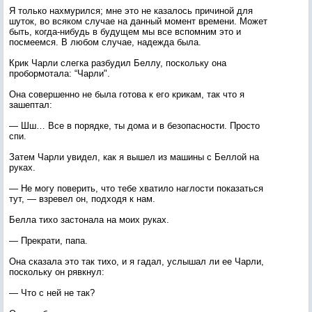
Я только нахмурился; мне это не казалось причиной для
шуток, во всяком случае на данный момент времени. Может
быть, когда-нибудь в будущем мы все вспомним это и
посмеемся. В любом случае, надежда была.
Крик Чарли слегка разбудил Беллу, поскольку она
пробормотала: “Чарли".
Она совершенно не была готова к его крикам, так что я
зашептал:
— Шш… Все в порядке, ты дома и в безопасности. Просто
спи.
Затем Чарли увидел, как я вышел из машины с Беллой на
руках.
— Не могу поверить, что тебе хватило наглости показаться
тут, — взревел он, подходя к нам.
Белла тихо застонала на моих руках.
— Прекрати, папа.
Она сказала это так тихо, и я гадал, услышал ли ее Чарли,
поскольку он рявкнул:
— Что с ней не так?