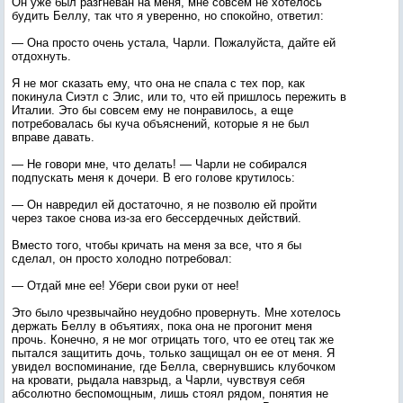
Он уже был разгневан на меня, мне совсем не хотелось
будить Беллу, так что я уверенно, но спокойно, ответил:
— Она просто очень устала, Чарли. Пожалуйста, дайте ей
отдохнуть.
Я не мог сказать ему, что она не спала с тех пор, как
покинула Сиэтл с Элис, или то, что ей пришлось пережить в
Италии. Это бы совсем ему не понравилось, а еще
потребовалась бы куча объяснений, которые я не был
вправе давать.
— Не говори мне, что делать! — Чарли не собирался
подпускать меня к дочери. В его голове крутилось:
— Он навредил ей достаточно, я не позволю ей пройти
через такое снова из-за его бессердечных действий.
Вместо того, чтобы кричать на меня за все, что я бы
сделал, он просто холодно потребовал:
— Отдай мне ее! Убери свои руки от нее!
Это было чрезвычайно неудобно провернуть. Мне хотелось
держать Беллу в объятиях, пока она не прогонит меня
прочь. Конечно, я не мог отрицать того, что ее отец так же
пытался защитить дочь, только защищал он ее от меня. Я
увидел воспоминание, где Белла, свернувшись клубочком
на кровати, рыдала навзрыд, а Чарли, чувствуя себя
абсолютно беспомощным, лишь стоял рядом, понятия не