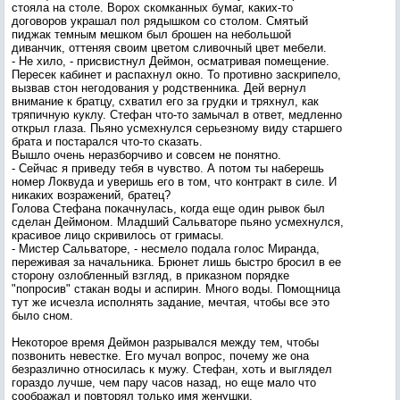
стояла на столе. Ворох скомканных бумаг, каких-то
договоров украшал пол рядышком со столом. Смятый
пиджак темным мешком был брошен на небольшой
диванчик, оттеняя своим цветом сливочный цвет мебели.
- Не хило, - присвистнул Деймон, осматривая помещение.
Пересек кабинет и распахнул окно. То противно заскрипело,
вызвав стон негодования у родственника. Дей вернул
внимание к братцу, схватил его за грудки и тряхнул, как
тряпичную куклу. Стефан что-то замычал в ответ, медленно
открыл глаза. Пьяно усмехнулся серьезному виду старшего
брата и постарался что-то сказать.
Вышло очень неразборчиво и совсем не понятно.
- Сейчас я приведу тебя в чувство. А потом ты наберешь
номер Локвуда и уверишь его в том, что контракт в силе. И
никаких возражений, братец?
Голова Стефана покачнулась, когда еще один рывок был
сделан Деймоном. Младший Сальваторе пьяно усмехнулся,
красивое лицо скривилось от гримасы.
- Мистер Сальваторе, - несмело подала голос Миранда,
переживая за начальника. Брюнет лишь быстро бросил в ее
сторону озлобленный взгляд, в приказном порядке
"попросив" стакан воды и аспирин. Много воды. Помощница
тут же исчезла исполнять задание, мечтая, чтобы все это
было сном.
Некоторое время Деймон разрывался между тем, чтобы
позвонить невестке. Его мучал вопрос, почему же она
безразлично относилась к мужу. Стефан, хоть и выглядел
гораздо лучше, чем пару часов назад, но еще мало что
соображал и повторял только имя женушки.