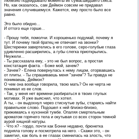
любезно подкидывало моменты их сумасшедшего секса.
Но, как оказалось, сам Деймон совсем не придавал
значения случившемуся. Кажется, ему просто было все
равно.
Это было обидно...
И оттого еще горше...
- Прошу тебя, помолчи. И хорошенько подумай, почему я
тут. И почему твой братец не отвечает на звонки?
Шестеренки завертелись в его голове, серо-голубые глаза
удивленно расширились, а губы слегка приоткрылись.
Неужели...
- Ты рассказала ему, - это не был вопрос, а простая
констатация факта. - Боже мой, зачем?
- Зачем? - Елена повернулась к нему лицом, оторвавшись
от плиты. - Ты спрашиваешь меня "зачем"? Ты правда не
понимаешь, Деймон?
О чем она вообще говорила, твою мать? Он ни черта не
понимал из ее слов.
- Так, у меня нет времени разбираться в твоих глупых
мотивах. Я уже выяснил, что хотел.
А ты, - он выдохнул через стиснутые зубы, стараясь найти
правильное слово. Подошел к ней близко-близко,
прижимаясь к кухонной тумбе. Опаляя смертельным
ароматом горячего тела и окутывая со всех сторон темной
аурой хищной натуры.
- Что я? - гордо, почти как Бонни недавно, брюнетка
подняла голову и посмотрела на него. - Скажи это, - он
заметил, как боль в ее глазах сменилась на злость, что