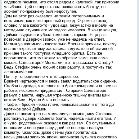
садового гномика, что стоял рядом с калиткой, так приторно
улыбаясь. Дей не переставал названивать братцу, но
абонент по-прежнему был недоступен.
Дом на этот раз оказался не таким гостеприимным и
вежливым, как в его прошлый приезд. Огромные окна,
словно глаза какого-то чудовища, безучастно взирали на
методично стучавшего молодого человека. В конце концов,
Деймон выдохся и убрал телефон в карман. Еще раз
позвонил в дверной звонок, уже не надеясь на ответ.
Мелькнувшая мысль касательно Елены и причины, почему
она не открывает ему заставила задуматься об истинной
причине такого поступка младшего братца. Есть же
вероятность, что тут каким-то образом замешана сама
миссис Сальваторе? Могла ли что-то рассказать Стефу?
Ведь Стефан очень любил свою работу, а поступить так
легкомысленно...
Нет, тут определенно что-то серьезное.
Брюнет чертыхнулся и вновь занял водительское сидение.
Слабая надежда, что совесть в брате взыграла и он все на
работе, несколько придала сил. Старший Сальваторе
рванул с места, нарушая утреннюю тишину визгом шин
автомобиля. Нужно было спешить.
- Кофе, - бросил через плечо невыспавшийся и от того до
чертиков злой Деймон.
Даже не посмотрел на молчаливую помощницу Стефана,
распахнул дверь кабинета брата, надеясь найти его там. И,
о чудо, родственник оказался как раз там. Со спутанными
волосами и явно уже пару дней не посещал ванную
комнату. Казалось, даже стены уже пропитались
насыщенным запахом виски, непочатая бутылка сиротливо