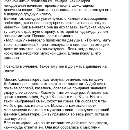
красной нитью повязала их. Увидел, как искорки
негодования начинают проявляться в шоколадном
девичьем взоре. - Скажи, - повысила она голос, толкнув его
в широкую грудную клетку.
Деймон так холодно усмехнулся, с каким-то извращением
наблюдая, как вновь перед проявляется истинная натура
невестки. Как меняется она на его глазах, выпуская наружу
ту самую страстную сторону, с которой он однажды успел
познакомиться. Правда, всего немного.
- Молчишь? - невесело произнесла девушка. - Почему, мать
твою, ты молчишь? - она толкнула его еще раз, на эмоциях
даже не заметив, как замахнулась. Лишь когда ладонь
коснулась небритой мужской щеки, Елена поняла, что
сделала.
Повисло молчание. Такое тягучее и до ужаса давящее на
плечи.
Миссис Сальваторе лишь ахнула, отмечая, как на щеке
Деймона проявляется отпечаток ее ладошки. А Дей лишь
покачав головой, казалось, совсем не придавая значения
удару с ее стороны. Хмыкнул, потом еще раз. А после так
громко рассмеялся, будто бы ничего и не было. Но это
такой наигранный смех, хохот на грани. Он оборвался так
же быстро, как и начался. Маска легкомысленности
молниеносно слетела с мужского лица - вернулся прежний
Деймон Сальваторе. Он выпрямился во весь рост, оставив
все шуточки.
Елена ожидала, что он не оставит ее действия без ответа,
как-нибудь ответит ей. Она вся собралась с мыслями,