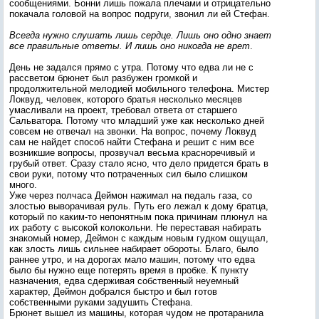
сообщениями. Бонни лишь пожала плечами и отрицательно
покачала головой на вопрос подруги, звонил ли ей Стефан.
Всегда нужно слушать лишь сердце. Лишь оно одно знает
все правильные ответы. И лишь оно никогда не врет
.
День не задался прямо с утра. Потому что едва ли не с
рассветом брюнет был разбужен громкой и
продолжительной мелодией мобильного телефона. Мистер
Локвуд, человек, которого братья несколько месяцев
умасливали на проект, требовал ответа от старшего
Сальватора. Потому что младший уже как несколько дней
совсем не отвечал на звонки. На вопрос, почему Локвуд
сам не найдет способ найти Стефана и решит с ним все
возникшие вопросы, прозвучал весьма красноречивый и
грубый ответ. Сразу стало ясно, что дело придется брать в
свои руки, потому что потраченных сил было слишком
много.
Уже через полчаса Деймон нажимал на педаль газа, со
злостью выворачивая руль. Путь его лежал к дому братца,
который по каким-то непонятным пока причинам плюнул на
их работу с высокой колокольни. Не переставая набирать
знакомый номер, Деймон с каждым новым гудком ощущал,
как злость лишь сильнее набирает обороты. Благо, было
раннее утро, и на дорогах мало машин, потому что едва
было бы нужно еще потерять время в пробке. К пункту
назначения, едва сдерживая собственный неуемный
характер, Деймон добрался быстро и был готов
собственными руками задушить Стефана.
Брюнет вышел из машины, которая чудом не протаранила