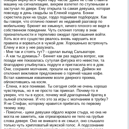
машину на сигнализацию, вихрем взлетел по ступенькам и
застучал по двери. Ему открыла та самая девушка, которая
повсюду в день свадьбы за Еленой ходила. Бонни
скрестила руки на груди, гордо поднимая подбородок. Как
бы говоря, что отлично помнит их недавний разговор по
мобильному. Брюнет же хмыкнул, ничего плохого не видя в
собственном поведении. Чуть склонил голову в знак
признательности и терпеливо ожидал приглашения войти.
Хоть все его существо рвалось вновь нарушить все
правила и ворваться в чужой дом. Хорошенько встряхнуть
Елену и все у нее разузнать.
- Мне так и стоять тут? - сделал выпад Сальваторе.
- А как ты думаешь? - Беннет как раз задала вопрос, как
позади нее показалась сутулая фигурка его невестки, та
благодарно улыбнулась подруге и пригласила его в дом.
Они, сохраняя молчание, прошли на кухню, Деймон же
отклонил вежливое предложение о горячей чашке кофе.
Встал каменным изваянием возле дверного проема,
облокотившись на косяк.
- Елена, я все понимаю. Ты сегодня себя не очень хорошо
чувствуешь, но я не просто так приехал. Почему-то я
уверен, что ты в курсе, почему мой драгоценный братец в
пьяной отключке. И что это за игры с молчанием в трубку?
Я не Стефан, которому нравится прибегать по первому
твоему зову.
- Помолчи,- щеки девушки обдало жаром стыда, но она не
могла не заметить, как отреагировало ее тело на грубые
слова деверя. Оно не вникало в их смысл, оно слышало
только чуть хрипловатый мужской голос. А подсознание