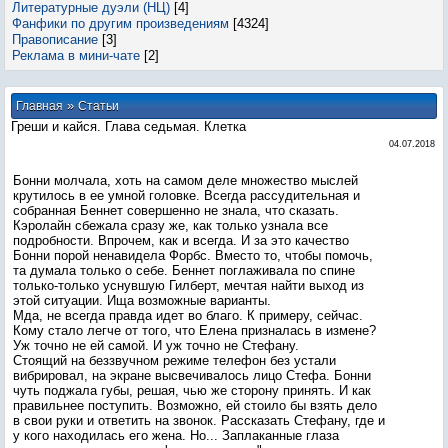
Литературные дуэли (НЦ)
[4]
Фанфики по другим произведениям
[4324]
Правописание
[3]
Реклама в мини-чате
[2]
»
Главная
Статьи
Греши и кайся. Глава седьмая. Клетка
04.07.2018
Бонни молчала, хоть на самом деле множество мыслей
крутилось в ее умной головке. Всегда рассудительная и
собранная Беннет совершенно не знала, что сказать.
Кэролайн сбежала сразу же, как только узнала все
подробности. Впрочем, как и всегда. И за это качество
Бонни порой ненавидела Форбс. Вместо то, чтобы помочь,
та думала только о себе. Беннет поглаживала по спине
только-только уснувшую Гилберт, мечтая найти выход из
этой ситуации. Ища возможные варианты.
Мда, не всегда правда идет во благо. К примеру, сейчас.
Кому стало легче от того, что Елена призналась в измене?
Уж точно не ей самой. И уж точно не Стефану.
Стоящий на беззвучном режиме телефон без устали
вибрировал, на экране высвечивалось лицо Стефа. Бонни
чуть поджала губы, решая, чью же сторону принять. И как
правильнее поступить. Возможно, ей стоило бы взять дело
в свои руки и ответить на звонок. Рассказать Стефану, где и
у кого находилась его жена. Но... Заплаканные глаза