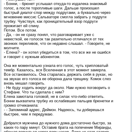
- Бонни, - брюнет услышал откуда-то издалека знакомый
голос, а после торопливые шаги. Дальше произошел
быстрый диалог-спор между подругами, а буквально через
мгновение миссис Сальваторе смогла забрать у подруги
трубку. Чувствуя, как проницательный взор подруги
прожигает ей спину.
Потом. Все потом.
- Да, - он не сразу понял, что разговаривает уже с
невесткой, ее голосок так разительно отличался от тех
звонких переливов, что он недавно слышал. - Говорите, не
молчите.
- Елена? - он хотел убедиться в том, что все же не ошибся
и говорит с нужным абонентом.
Она же моментально узнала его голос, чуть хрипловатый
тембр. Казалось, вся Вселенная в этот момент замерла.
Все остановилось. Она старалась держать себя в руках, но
на звуках его голоса ее оборона дала трещину. Комок слез
вновь мешал говорить.
- Не буду ходить вокруг да около. Нам нужно поговорить о
Стефане. Что ты сделала с ним?
Елена замотала головой, не в силах что-либо ответить.
Бонни выхватила трубку из ослабевших пальцев брюнетки и
громко отчеканила:
- - Запоминай адрес, Деймон. Надеюсь, ты доберешься
быстрее, чем я передумаю.
Добрался мужчина до нужного дома достаточно быстро, за
каких-то пару минут. Оставив брата на попечение Миранды,
обещая вернуться через пару часов. Даже не став ставить