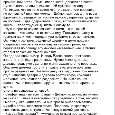
проигранной битве. Помешивала кофе, добавляла сахар.
Чувствовала на спине изучающий мужской взгляд.
Понимала, что он явно хотел что-то сказать или спросить,
но по неясной причине молчал. Деймон выигрывал по всем
фронтам, с завидной точностью нанося уверенные удары по
ее обороне. Едва сдерживала слезы, готовые скатиться по
щекам. Стало труднее дышать. Почему-то....
- Нужно просто научиться жить с ними, - она, как ей
казалось, безразлично ответила ему. Поставила чашку с
горячим напитком, пододвинула поближе к гостю пончики.
Отлично играя роль радушной хозяйки в доме подруги.
Стараясь смотреть на мужчину за столом прямо, не
переживая по поводу его мыслей касательно нее. Отгоняя
от себя всяческие мысли об этом.
Он сделал свой выбор. И ведь Елена знала, прекрасно
знала, что он был правильным. Нужно было двигаться
дальше, ведь уже сделанного или сказанного не воротишь.
Она тоже должна поступить правильно, иначе груз вины
просто раздавит ее. Поэтому девушка медленно присела на
стул напротив деверя и сделала глоток кофе, сохраняя
молчание, что начинало раздражать. Но никто из них
словно бы не собирался нарушать тишины, что царила на
кухне.
Елена не выдержала первой.
- Стефан знает не всю правду, - Деймон хмыкнул, но ничего
не сказал. Елена в очередной раз убедилась в том, что ему
было глубоко наплевать. И она просто оказалась глупой
мухой в сетях коварного паука. Повелась на красивую
внешность деверя, губя собственную семейную жизнь.
- Как удобно, правда? - мужчина со стуком поставил чашку