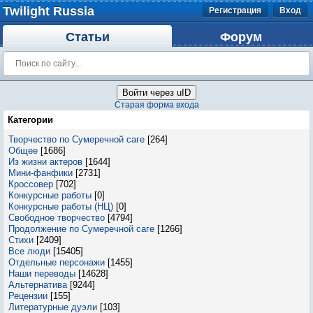
Twilight Russia
Регистрация
Вход
Статьи
Форум
Войти через uID
Старая форма входа
Категории
Творчество по Сумеречной саге
[264]
Общее
[1686]
Из жизни актеров
[1644]
Мини-фанфики
[2731]
Кроссовер
[702]
Конкурсные работы
[0]
Конкурсные работы (НЦ)
[0]
Свободное творчество
[4794]
Продолжение по Сумеречной саге
[1266]
Стихи
[2409]
Все люди
[15405]
Отдельные персонажи
[1455]
Наши переводы
[14628]
Альтернатива
[9244]
Рецензии
[155]
Литературные дуэли
[103]