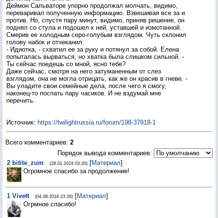
Деймон Сальваторе упорно продолжал молчать, видимо,
переваривал полученную информацию. Взвешивая все за и
против. Но, спустя пару минут, видимо, приняв решение, он
поднял со стула и подошел к ней, уставшей и измотанной.
Смерив ее холодным серо-голубым взглядом. Чуть склонил
голову набок и отчеканил:
- Идиотка, - схватил ее за руку и потянул за собой. Елена
попыталась вырваться, но хватка была слишком сильной. -
Ты сейчас поедешь со мной, ясно тебе?
Даже сейчас, смотря на него затуманенным от слез
взглядом, она не могла отрицать, как же он красив в гневе. -
Вы уладите свои семейные дела, после чего я смогу,
наконец-то поспать пару часиков. И не вздумай мне
перечить.
Источник
:
https://twilightrussia.ru/forum/198-37918-1
Всего комментариев
:
2
Порядок вывода комментариев:
2
bitite_zum
[
Материал
]
(28.01.2019 03:20)
Огромное спасибо за продолжениe!
1
Vivett
[
Материал
]
(04.08.2018 23:26)
Огрмное спасибо!