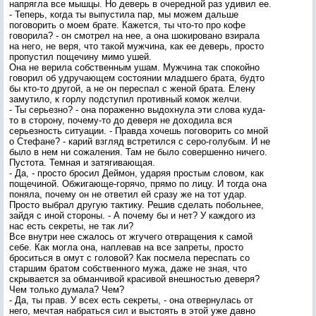
напрягла все мышцы. Но деверь в очередной раз удивил ее.
- Теперь, когда ты выпустила пар, мы можем дальше
поговорить о моем брате. Кажется, ты что-то про кофе
говорила? - он смотрел на нее, а она шокировано взирала
на него, не веря, что такой мужчина, как ее деверь, просто
пропустил пощечину мимо ушей.
Она не верила собственным ушам. Мужчина так спокойно
говорил об удручающем состоянии младшего брата, будто
бы кто-то другой, а не он переспал с женой брата. Елену
замутило, к горлу подступил противный комок желчи.
- Ты серьезно? - она пораженно выдохнула эти слова куда-
то в сторону, почему-то до деверя не доходила вся
серьезность ситуации. - Правда хочешь поговорить со мной
о Стефане? - карий взгляд встретился с серо-голубым. И не
было в нем ни сожаления. Там не было совершенно ничего.
Пустота. Темная и затягивающая.
- Да, - просто бросил Деймон, ударяя простым словом, как
пощечиной. Обжигающе-горячо, прямо по лицу. И тогда она
поняла, почему он не ответил ей сразу же на тот удар.
Просто выбрал другую тактику. Решив сделать побольнее,
зайдя с иной стороны. - А почему бы и нет? У каждого из
нас есть секреты, не так ли?
Все внутри нее сжалось от жгучего отвращения к самой
себе. Как могла она, наплевав на все запреты, просто
броситься в омут с головой? Как посмела переспать со
старшим братом собственного мужа, даже не зная, что
скрывается за обманчивой красивой внешностью деверя?
Чем только думала? Чем?
- Да, ты прав. У всех есть секреты, - она отвернулась от
него, мечтая набраться сил и выстоять в этой уже давно