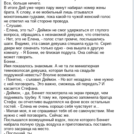
Все, больше ничего.
В итоге Дей уже через пару минут набирал номер жены
брата. К слову, и ее мобильный лишь отзывался
монотонными гудками, пока какой-то чужой женский голос
не ответил на той стороне провода.
- Слушаю.
- Елена, это ты? - Деймон не смог удержаться от глупого
вопроса, обращаясь к незнакомой девушке, что ответила.
- Нет, это не Елена, - голос стал громче, послышались
шаги. Видимо, эта самая девушка спешила куда-то. Скрип
двери мог означать только одно - она вышла в другую
комнату. - Я Бонни, ее близкая подруга. Она сейчас не
может говорить.
Бонни...
Имя показалось знакомым. А не та ли миниатюрная
темноволосая девушка, которая была на свадьбе
подружкой невесты? Вполне возможно.
- Понятно, - съязвил Деймон. - Но вот незадача - мне нужно
с ней поговорить. Это важно, сможешь ей передать? И
касается Стефана.
- Деймон, - да, Беннет посмотрела на экран прежде, чем
поднимать трубку. К тому же, прекрасно запомнила братца
Стефа: он отчетливо выделялся на фоне всех остальных
гостей. - Елена не очень хорошо себя чувствует и...
- Милая моя, я не спрашивал тебя об ее самочувствии. Мне
нужно с ней поговорить. Сейчас же.
Послышался возмущенный вздох, после которого Беннет
набрала полную грудь воздуха и приготовилась поставить
этого засранца на место.
- Послушай, ты...