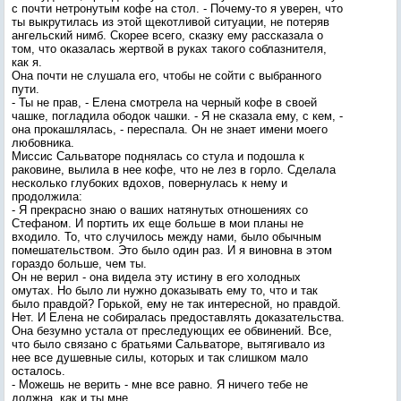
с почти нетронутым кофе на стол. - Почему-то я уверен, что
ты выкрутилась из этой щекотливой ситуации, не потеряв
ангельский нимб. Скорее всего, сказку ему рассказала о
том, что оказалась жертвой в руках такого соблазнителя,
как я.
Она почти не слушала его, чтобы не сойти с выбранного
пути.
- Ты не прав, - Елена смотрела на черный кофе в своей
чашке, погладила ободок чашки. - Я не сказала ему, с кем, -
она прокашлялась, - переспала. Он не знает имени моего
любовника.
Миссис Сальваторе поднялась со стула и подошла к
раковине, вылила в нее кофе, что не лез в горло. Сделала
несколько глубоких вдохов, повернулась к нему и
продолжила:
- Я прекрасно знаю о ваших натянутых отношениях со
Стефаном. И портить их еще больше в мои планы не
входило. То, что случилось между нами, было обычным
помешательством. Это было один раз. И я виновна в этом
гораздо больше, чем ты.
Он не верил - она видела эту истину в его холодных
омутах. Но было ли нужно доказывать ему то, что и так
было правдой? Горькой, ему не так интересной, но правдой.
Нет. И Елена не собиралась предоставлять доказательства.
Она безумно устала от преследующих ее обвинений. Все,
что было связано с братьями Сальваторе, вытягивало из
нее все душевные силы, которых и так слишком мало
осталось.
- Можешь не верить - мне все равно. Я ничего тебе не
должна, как и ты мне.