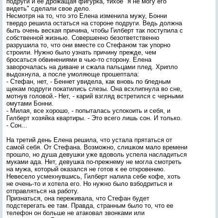
подруги и ее дрожащая фигурка, тихое "я не могу его
видеть" сделали свое дело.
Несмотря на то, что это Елена изменила мужу, Бонни
твердо решила остаться на стороне подруги. Ведь должна
быть очень веская причина, чтобы Гилберт так поступила с
собственной жизнью. Совершенно безответственно
разрушила то, что они вместе со Стефаном так упорно
строили. Нужно было узнать причину прежде, чем
бросаться обвинениями в чью-то сторону. Елена
заворочалась на диване и сжала пальцами плед. Хрипло
выдохнула, а после умоляюще прошептала:
- Стефан, нет, - Беннет увидела, как вновь по бледным
щекам подруги покатились слезы. Она всхлипнула во сне,
мотнув головой.- Нет, - карий взгляд встретился с черными
омутами Бонни.
- Милая, все хорошо, - попыталась успокоить и себя, и
Гилберт хозяйка квартиры. - Это всего лишь сон. И только.
- Сон...
На третий день Елена решила, что устала прятаться от
самой себя. От Стефана. Возможно, слишком мало времени
прошло, но душа девушки уже вдоволь успела насладиться
муками ада. Нет, девушка по-прежнему не могла смотреть
на мужа, который оказался не готов к ее откровению.
Невесело усмехнувшись, Гилберт налила себе кофе, хоть
не очень-то и хотела его. Но нужно было взбодриться и
отправляться на работу.
Признаться, она переживала, что Стефан будет
подстерегать ее там. Правда, странным было то, что ее
телефон он больше не атаковал звонками или