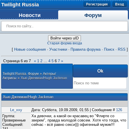
Twilight Russia
Регистрация
Вход
Новости
Форум
Войти через uID
Старая форма входа
[
Новые сообщения
·
Участники
·
Правила форума
·
Поиск
·
RSS
]
Страница
6
из
7
«
1
2
…
4
5
6
7
»
»
Twilight Russia. Форум
Актеры/
»
Актрисы
Хью Джекман/Hugh Jackman
Хью Джекман/Hugh Jackman
Le_xxy
Дата: Суббота, 19.09.2009, 01:55 | Сообщение #
126
Группа:
Ха девочки, а какой он красавец во "Флирте со
Проверенные
зверем", правда молодой совсем. Хотя что тогда, что
Сообщений:
сейчас - всё равно секси))) офигенный мужик!!!
741