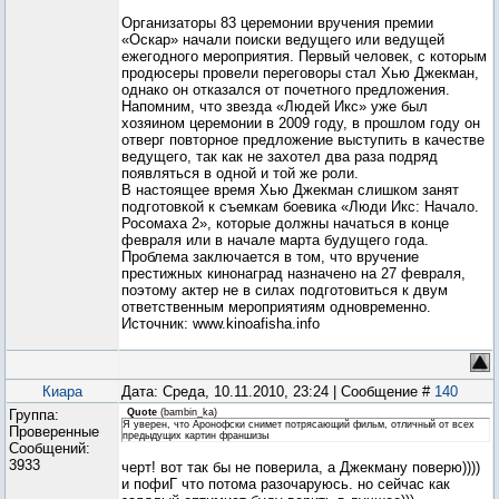
Организаторы 83 церемонии вручения премии
«Оскар» начали поиски ведущего или ведущей
ежегодного мероприятия. Первый человек, с которым
продюсеры провели переговоры стал Хью Джекман,
однако он отказался от почетного предложения.
Напомним, что звезда «Людей Икс» уже был
хозяином церемонии в 2009 году, в прошлом году он
отверг повторное предложение выступить в качестве
ведущего, так как не захотел два раза подряд
появляться в одной и той же роли.
В настоящее время Хью Джекман слишком занят
подготовкой к съемкам боевика «Люди Икс: Начало.
Росомаха 2», которые должны начаться в конце
февраля или в начале марта будущего года.
Проблема заключается в том, что вручение
престижных кинонаград назначено на 27 февраля,
поэтому актер не в силах подготовиться к двум
ответственным мероприятиям одновременно.
Источник: www.kinoafisha.info
Киара
Дата: Среда, 10.11.2010, 23:24 | Сообщение #
140
Группа:
Quote
(
bambin_ka
)
Я уверен, что Аронофски снимет потрясающий фильм, отличный от всех
Проверенные
предыдущих картин франшизы
Сообщений:
3933
черт! вот так бы не поверила, а Джекману поверю))))
и пофиГ что потома разочаруюсь. но сейчас как