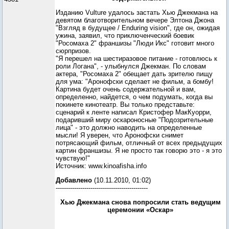
Изданию Vulture удалось застать Хью Джекмана на
девятом благотворительном вечере Элтона Джона
"Взгляд в будущее / Enduring vision", где он, ожидая
ужина, заявил, что приключенческий боевик
"Росомаха 2" франшизы "Люди Икс" готовит много
сюрпризов.
"Я перешел на шестиразовое питание - готовлюсь к
роли Логана", - улыбнулся Джекман. По словам
актера, "Росомаха 2" обещает дать зрителю пищу
для ума: "Аронофски сделает не фильм, а бомбу!
Картина будет очень содержательной и вам,
определенно, найдется, о чем подумать, когда вы
покинете кинотеатр. Вы только представьте:
сценарий к ленте написал Кристофер МакКуорри,
подаривший миру оскароносные "Подозрительные
лица" - это должно наводить на определенные
мысли! Я уверен, что Аронофски снимет
потрясающий фильм, отличный от всех предыдущих
картин франшизы. Я не просто так говорю это - я это
чувствую!"
Источник: www.kinoafisha.info
Добавлено
(10.11.2010, 01:02)
---------------------------------------------
Хью Джекмана снова попросили стать ведущим
церемонии «Оскар»