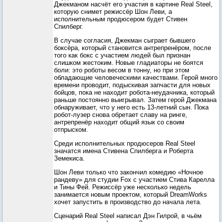
Джекманом насчёт его участия в картине Real Steel,
которую снимет режиссёр Шон Леви, а
исполнительным продюсером будет Стивен
Спилберг.
В случае согласия, Джекман сыграет бывшего
боксёра, который становится антрепренёром, после
того как бокс с участием людей был признан
слишком жестоким. Новые гладиаторы не боятся
боли: это роботы весом в тонну, но при этом
обладающие человеческими качествами. Герой много
времени проводит, подыскивая запчасти для новых
бойцов, пока не находит робота-неудачника, который
раньше постоянно выигрывал. Затем герой Джекмана
обнаруживает, что у него есть 13-летний сын. Пока
робот-лузер снова обретает славу на ринге,
антрепренёр находит общий язык со своим
отпрыском.
Среди исполнительных продюсеров Real Steel
значатся имена Стивена Спилберга и Роберта
Земекиса.
Шон Леви только что закончил комедию «Ночное
рандеву» для студии Fox с участием Стива Карелла
и Тины Фей. Режиссёр уже несколько недель
занимается новым проектом, который DreamWorks
хочет запустить в производство до начала лета.
Сценарий Real Steel написал Дэн Гилрой, в чьём