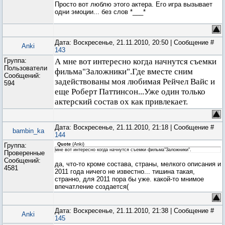
Просто вот люблю этого актера. Его игра вызывает
одни эмоции... без слов *___*
Дата: Воскресенье, 21.11.2010, 20:50 | Сообщение #
Anki
143
Группа:
А мне вот интересно когда начнутся съемки
Пользователи
фильма"Заложники".Где вместе сним
Сообщений:
задействованы моя любимая Рейчел Вайс и
594
еще Роберт Паттинсон...Уже один только
актерский состав ох как привлекает.
Дата: Воскресенье, 21.11.2010, 21:18 | Сообщение #
bambin_ka
144
Группа:
Quote
(
Anki
)
мне вот интересно когда начнутся съемки фильма"Заложники".
Проверенные
Сообщений:
да, что-то кроме состава, страны, мелкого описания и
4581
2011 года ничего не известно... тишина такая,
странно, для 2011 пора бы уже. какой-то мнимое
впечатление создается(
Дата: Воскресенье, 21.11.2010, 21:38 | Сообщение #
Anki
145