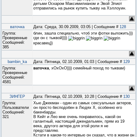
детьми Оскаром Максимилианом и Эвой Элиот
отправились на рынок купить тыкву на Хэллоуин.
ваточка
Дата: Среда, 30.09.2009, 03:05 | Сообщение #
128
Группа:
блин, зашла специально, чтоб эти фотки выложить)))
Проверенные
где он с тыквой))))
Сообщений:
красавец))
385
bambin_ka
Дата: Пятница, 02.10.2009, 01:03 | Сообщение #
129
Группа:
ваточка
, хОхОхО)))) семейный поход по тыквам)
Проверенные
Сообщений:
4581
ЗИНГЕР
Дата: Пятница, 02.10.2009, 10:28 | Сообщение #
130
Группа:
Хью Джекман - один из самых сексуальных актеров,
Пользователи
он просто бесподобен в Людях Х, особенно его
Сообщений:
бакенбарды.
321
В Кейт и Лео мне очень понравилось, какой он
галантный, настоящий джендельмен, прям из 19
века, другого актера для этой роли я не
представляю.
Кстати в каком-то интервью он сказал, что в жизни он