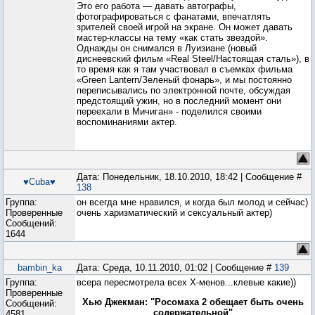
Это его работа — давать автографы,
фотографироваться с фанатами, впечатлять
зрителей своей игрой на экране. Он может давать
мастер-классы на тему «как стать звездой».
Однажды он снимался в Луизиане (новый
диснеевский фильм «Real Steel/Настоящая сталь»), в
то время как я там участвовал в съемках фильма
«Green Lantern/Зеленый фонарь», и мы постоянно
переписывались по электронной почте, обсуждая
предстоящий ужин, но в последний момент они
переехали в Мичиган» - поделился своими
воспоминаниями актер.
Дата: Понедельник, 18.10.2010, 18:42 | Сообщение #
♥Cuba♥
138
Группа:
он всегда мне нравился, и когда был молод и сейчас)
Проверенные
очень харизматический и сексуальный актер)
Сообщений:
1644
bambin_ka
Дата: Среда, 10.11.2010, 01:02 | Сообщение #
139
Группа:
всера пересмотрела всех Х-менов...клевые какие))
Проверенные
Хью Джекман: "Росомаха 2 обещает быть очень
Сообщений:
содержательной"
4581