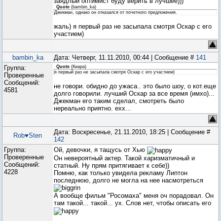
заядлый оптимист буду верить в лучшее)))
Quote
(
bambin_ka
)
Джекман, однако он отказался от почетного предложения.
жаль) я первый раз не засыпала смотря Оскар с его
участием)
bambin_ka
Дата: Четверг, 11.11.2010, 00:44 | Сообщение #
141
Группа:
Quote
(
Киара
)
я первый раз не засыпала смотря Оскар с его участием)
Проверенные
Сообщений:
не говори. обидно до ужаса.. это было шоу, о кот.еще
4581
долго говорили. лучший Оскар за все время (имхо)...
Джекман его таким сделал, смотреть было
нереально приятно. ехх...
Дата: Воскресенье, 21.11.2010, 18:25 | Сообщение #
Rob♥Sten
142
Группа:
Ой, девочки, я тащусь от Хью
Проверенные
Он невероятный актер. Такой харизматичный и
Сообщений:
статный. Ну прям притягивает к себе))
4228
Помню, как только увидела рекламу Липтон
последнюю, долго не могла на нее насмотреться
А вообще фильм "Росомаха" меня оч порадовал. Он
там такой... такой... ух. Слов нет, чтобы описать его