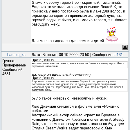
ближе к своему герою Лео - скромный, галантный.
Еще как-то читала, что когда снимали Людей Х, то
прическа у него постоянно была в лаке для волос, и
однажды вечером он принимал холодный душ, т.к.
горячей воды не было, и он молча терпел, т.к. боялся
разбудить жену.
Для меня он идеален для семьи и детей
bambin_ka
Дата: Вторник, 06.10.2009, 20:50 | Сообщение #
131
Группа:
Quote
(
ЗИНГЕР
)
каком-то интервью он сказал, что в жизни он ближе к своему герою Лео -
Проверенные
скромный, галантный
Сообщений:
4581
да. еще он идеальный семьянин)
Quote
(
ЗИНГЕР
)
Еще как-то читала, что когда снимали Людей Х, то прическа у него
постоянно была в лаке для волос, и однажды вечером он принимал
холодный душ, т.к. горячей воды не было, и он молча терпел, т.к. боялся
разбудить жену.
было такое интервью. невероятный мужик!
Хью Джекман снимется в фильме а-ля «Рокки» с
роботами
Австралийский актёр сейчас играет на Бродвее в
компании с Дэниелом Крэйгом в спектакле A Steady
Rain, что не мешает ему строить планы на будущее.
Студия DreamWorks ведёт переговоры с Хью