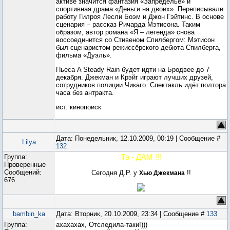
активе значится фантазия «Запределье» и
спортивная драма «Деньги на двоих». Переписывали
работу Гилроя Лесли Боэм и Джон Гэйтинс. В основе
сценария – рассказ Ричарда Мэтисона. Таким
образом, автор романа «Я – легенда» снова
воссоединится со Стивеном Спилбергом: Мэтисон
был сценаристом режиссёрского дебюта Спилберга,
фильма «Дуэль».
Пьеса A Steady Rain будет идти на Бродвее до 7
декабря. Джекман и Крэйг играют лучших друзей,
сотрудников полиции Чикаго. Спектакль идёт полтора
часа без антракта.
ист. кинопоиск
Дата: Понедельник, 12.10.2009, 00:19 | Сообщение #
Lilya
132
Группа:
Та - ДАМ !!!
Проверенные
Сообщений:
Сегодня Д.Р. у
!!
Хью Джекмана
676
bambin_ka
Дата: Вторник, 20.10.2009, 23:34 | Сообщение #
133
Группа:
ахахахах, Отследила-таки!)))