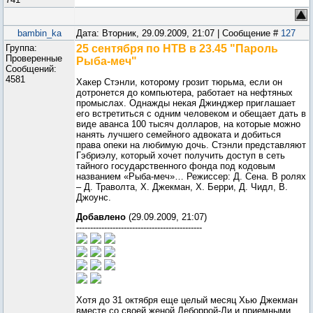
bambin_ka
Дата: Вторник, 29.09.2009, 21:07 | Сообщение #
127
Группа:
25 сентября по НТВ в 23.45 "Пароль
Проверенные
Рыба-меч"
Сообщений:
4581
Хакер Стэнли, которому грозит тюрьма, если он
дотронется до компьютера, работает на нефтяных
промыслах. Однажды некая Джинджер приглашает
его встретиться с одним человеком и обещает дать в
виде аванса 100 тысяч долларов, на которые можно
нанять лучшего семейного адвоката и добиться
права опеки на любимую дочь. Стэнли представляют
Гэбриэлу, который хочет получить доступ в сеть
тайного государственного фонда под кодовым
названием «Рыба-меч»… Режиссер: Д. Сена. В ролях
– Д. Траволта, Х. Джекман, Х. Берри, Д. Чидл, В.
Джоунс.
Добавлено
(29.09.2009, 21:07)
---------------------------------------------
Хотя до 31 октября еще целый месяц Хью Джекман
вместе со своей женой Деборрой-Ли и приемными