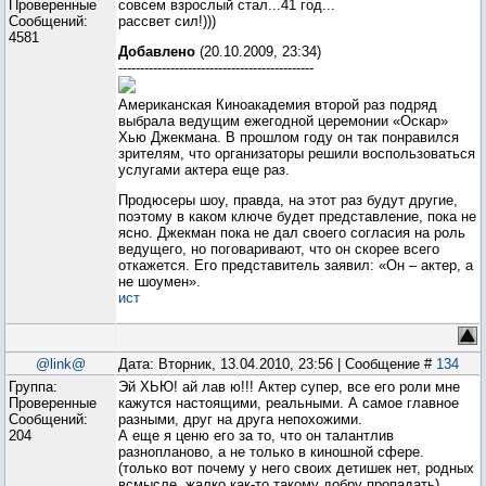
Проверенные
совсем взрослый стал...41 год...
Сообщений:
рассвет сил!)))
4581
Добавлено
(20.10.2009, 23:34)
---------------------------------------------
Американская Киноакадемия второй раз подряд
выбрала ведущим ежегодной церемонии «Оскар»
Хью Джекмана. В прошлом году он так понравился
зрителям, что организаторы решили воспользоваться
услугами актера еще раз.
Продюсеры шоу, правда, на этот раз будут другие,
поэтому в каком ключе будет представление, пока не
ясно. Джекман пока не дал своего согласия на роль
ведущего, но поговаривают, что он скорее всего
откажется. Его представитель заявил: «Он – актер, а
не шоумен».
ист
@link@
Дата: Вторник, 13.04.2010, 23:56 | Сообщение #
134
Группа:
Эй ХЬЮ! ай лав ю!!! Актер супер, все его роли мне
Проверенные
кажутся настоящими, реальными. А самое главное
Сообщений:
разными, друг на друга непохожими.
204
А еще я ценю его за то, что он талантлив
разнопланово, а не только в киношной сфере.
(только вот почему у него своих детишек нет, родных
всмысле, жалко как-то такому добру пропадать)