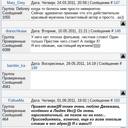
Mary_Grey
Дата: Четверг, 24.03.2011, 20:58 | Сообщение #
147
Группа: Delivery
когда то болела ним просто невероятно.
Сообщений:
Сейчас адекватно признаю что это действительно
1055
красивый мужчина,талантливый актер и просто...ах))
dianochkaaa
Дата: Вторник, 10.05.2011, 21:21 | Сообщение #
148
Группа:
У него нет плохих фильмов, честное слово! Один
Проверенные
только Престиж чего стоит! А любди Х!
Сообщений:
Я его обожаю, настоящий мужчина!))))))
6088
Дата: Воскресенье, 29.05.2011, 14:19 | Сообщение #
bambin_ka
149
Группа:
Проверенные
Сообщений:
4581
FollowMe
Дата: Четверг, 01.09.2011, 19:02 | Сообщение #
150
Группа:
Привет всем))Я тоже очень люблю Джекмана,
Проверенные
особенно в Людях Икс)) Он очень
Сообщений:
харизматичный, не похож ни на кого...
464
Присоединяюсь, конечно, еще ко всем теплым
словам в его адрес))) Я с вами!!!