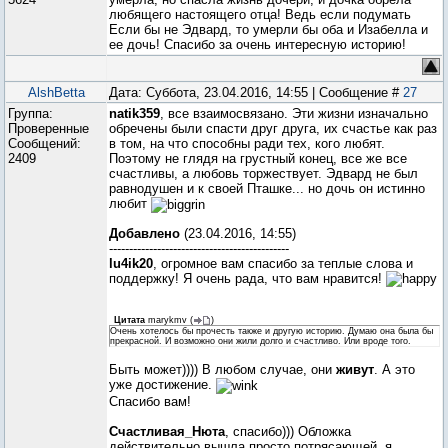
любящего настоящего отца! Ведь если подумать
Если бы не Эдвард, то умерли бы оба и Изабелла и
ее дочь! Спасибо за очень интересную историю!
AlshBetta
Дата: Суббота, 23.04.2016, 14:55 | Сообщение #
27
Группа:
natik359
, все взаимосвязано. Эти жизни изначально
Проверенные
обречены были спасти друг друга, их счастье как раз
Сообщений:
в том, на что способны ради тех, кого любят.
2409
Поэтому не глядя на грустный конец, все же все
счастливы, а любовь торжествует. Эдвард не был
равнодушен и к своей Пташке... но дочь он истинно
любит
Добавлено
(23.04.2016, 14:55)
---------------------------------------------
lu4ik20
, огромное вам спасибо за теплые слова и
поддержку! Я очень рада, что вам нравится!
Цитата
marykmv
(
)
Очень хотелось бы прочесть также и другую историю. Думаю она была бы
прекрасной. И возможно они жили долго и счастливо. Или вроде того.
Быть может)))) В любом случае, они
живут
. А это
уже достижение.
Спасибо вам!
Счастливая_Нюта
, спасибо))) Обложка
действительно вышла просто потрясающей, я