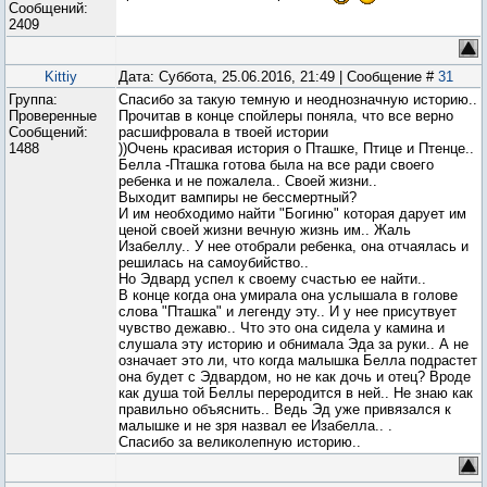
Сообщений:
2409
Kittiy
Дата: Суббота, 25.06.2016, 21:49 | Сообщение #
31
Группа:
Спасибо за такую темную и неоднозначную историю..
Проверенные
Прочитав в конце спойлеры поняла, что все верно
Сообщений:
расшифровала в твоей истории
1488
))Очень красивая история о Пташке, Птице и Птенце..
Белла -Пташка готова была на все ради своего
ребенка и не пожалела.. Своей жизни..
Выходит вампиры не бессмертный?
И им необходимо найти "Богиню" которая дарует им
ценой своей жизни вечную жизнь им.. Жаль
Изабеллу.. У нее отобрали ребенка, она отчаялась и
решилась на самоубийство..
Но Эдвард успел к своему счастью ее найти..
В конце когда она умирала она услышала в голове
слова "Пташка" и легенду эту.. И у нее присутвует
чувство дежавю.. Что это она сидела у камина и
слушала эту историю и обнимала Эда за руки.. А не
означает это ли, что когда малышка Белла подрастет
она будет с Эдвардом, но не как дочь и отец? Вроде
как душа той Беллы переродится в ней.. Не знаю как
правильно объяснить.. Ведь Эд уже привязался к
малышке и не зря назвал ее Изабелла.. .
Спасибо за великолепную историю..