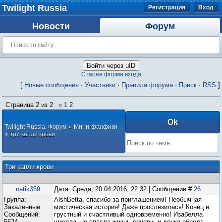
Twilight Russia
Регистрация
Вход
Новости
Форум
Войти через uID
Старая форма входа
[
Новые сообщения
·
Участники
·
Правила форума
·
Поиск
·
RSS
]
Страница
2
из
2
«
1
2
»
Twilight Russia. Форум
Мини-фанфики
»
Три капли крови
Три капли крови
natik359
Дата: Среда, 20.04.2016, 22:32 | Сообщение #
26
Группа:
AlshBetta, спасибо за приглашением! Необычная
Закаленные
мистическая история! Даже прослезилась! Конец и
Сообщений:
грустный и счастливый одновременно! Изабелла
5624
умерла, но спасла жизнь дочери, и дочка обрела