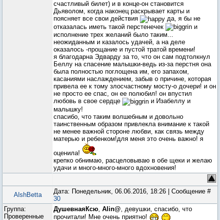
счастливый билет) и в конце-он становится
Дьяволом, когда наконец раскрывает карты и
поясняет все свои действия
да, я бы не
отказалась иметь такой перстенечек
и
исполнение трех желаний было таким...
неожиданным и казалось удачей, а на деле
оказалось -прощание и пустой тратой времени!
я благодарна Эдварду за то, что он сам подтолкнул
Беллу на спасение малышки-ведь из-за перстня она
была полностью поглощена им, его запахом,
касаниями наслаждением, забыв о причине, которая
привела ее к тому злосчастному мосту-о дочери! и он
не просто ее спас, он ее полюбил! он впустил
любовь в свое сердце
и Изабеллу и
малышку!
спасибо, что таким волшебным и довольно
таинственным образом привлекла внимание к такой
не менее важной стороне любви, как связь между
матерью и ребенком!для меня это очень важно! я
оценила!
крепко обнимаю, расцеловываю в обе щеки и желаю
удачи и много-много-много вдохновения!
Дата: Понедельник, 06.06.2016, 18:26 | Сообщение #
AlshBetta
30
Группа:
ДушевнаяКсю
,
Alin@
, девушки, спасибо, что
Проверенные
прочитали! Мне очень приятно!