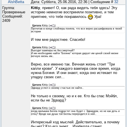
AlshBetta
Дата: Суббота, 25.06.2016, 22:36 | Сообщение #
32
Группа:
Kittiy
, привет! О, как рада видеть тебя здесь! Эту
Проверенные
историю немногие восприняли позитивно, и тем
Сообщений:
приятнее, что тебе понравилось
Ура!
2409
Цитата
Kittiy
(
)
Прочитав в конце спойлеры поняла, что все верно расшифровала в твоей
истории
И тем мне радостнее. Спасибо!
Цитата
Kittiy
(
)
Выходит вампиры не бессмертный?
И им необходимо найти "Богиню" которая дарует им ценой своей жизни
вечную жизнь им..
Верно, все именно так. Вечная жизнь стоит "Три
капли крови". У каждого вампира свое время, когда
нужна Богиня. И они знают, когда оно истекает по
упадку своих сил...
Цитата
Kittiy
(
)
Эдвард успел к своему счастью ее найти..
Не только к своему, но и к ее. Кто бы спас Мэйбл,
если бы не Эдвард?
Цитата
Kittiy
(
)
когда малышка Белла подрастет она будет с Эдвардом, но не как дочь и
отец? Вроде как душа той Беллы переродится в ней..
Интересный ход мыслей. Действительно, а почему
бы нет? Кто его знает... Изабелла станет