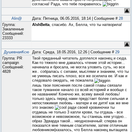
согласна! Рада, что тебе понравилось
Alin@
Дата: Пятница, 06.05.2016, 18:14 | Сообщение #
28
Группа:
AlshBetta
, спасибо. Ах, Белла, что ты натворила!
Закаленные
Сообщений:
23333
ДушевнаяКсю
Дата: Среда, 18.05.2016, 12:26 | Сообщение #
29
Группа: PR
Твой преданный читатель доплелся наконец и сюда.
campaign
Как-то тяжело мне давалось чтение этой истории...
Сообщений:
начинала и бросала, не могла уловить суть, но все
4828
же.. собралась с силами, мыслями и знанием, что ты
не умеешь писать плохо, все же осилила ее. И как и
следовало ожидать, не пожалела
лишь твои пояснения после самой главы связали
такое туманное начало со всей историей и вообще с
ее названием! Конечно же, всему виной любовь!
только здесь перед нами предстает более сильная и
непостижимая любовь - матери и ее дитя! как же мне
это знакомо
ради своей кровиночки ты
отдаешь не только 3 капли крови, ты отдашь - все
возможное и невозможное, ты станешь кем угодно...
образ Эдварда такой... неоднозначный: сперва он
показался мне темным спасителем, затем отличным
любовником(казалось, что Белла наконец вытащила