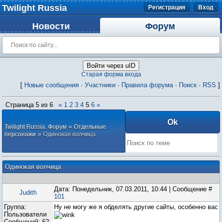
Twilight Russia
Регистрация
Вход
Новости
Форум
Войти через uID
Старая форма входа
[
Новые сообщения
·
Участники
·
Правила форума
·
Поиск
·
RSS
]
Страница
5
из
6
«
1
2
3
4
5
6
»
»
Twilight Russia. Форум
Отдельные
»
персонажи
Одинокая волчица
Одинокая волчица
Дата: Понедельник, 07.03.2011, 10:44 | Сообщение #
Judith
101
Группа:
Ну не могу же я обделять другие сайты, особенно вас
Пользователи
Сообщений:
62