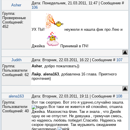
Дата: Понедельник, 21.03.2011, 11:47 | Сообщение #
Asher
106
Группа:
Проверенные
Сообщений:
452
УХ ТЫ!
неужели я нашла фик про Лею и
Джейка
Принимай в ПЧ!
Judith
Дата: Вторник, 22.03.2011, 16:22 | Сообщение #
107
Группа:
Asher
, добро пожаловать))
Пользователи
Лайр
,
alena163
, добавлена 16 глава. Приятного
Сообщений:
62
прочтения)
alena163
Дата: Вторник, 22.03.2011, 19:11 | Сообщение #
108
Группа:
Вот так сюрприз. Вот это я удачно,случайно зашла.
Пользователи
Все таки не живется ей спокойно, отшила
Сообщений:
40
Джейка. Мазохистка блин. Так и знала , что Джейк
одну ее не отпустит. Не девушка , гремучая смесь,
но надеюсь любовь победит.Спасибо. Надеюсь на
скорое продолжение. Так мурыжить ожиданием
бесчеловечно