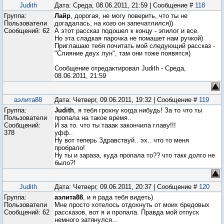
Judith
Дата: Среда, 08.06.2011, 21:59 | Сообщение #
118
Группа:
Лайр
, дорогая, не могу поверить, что ты не
Пользователи
догадалась, на
кого
он запечатлился))
Сообщений:
62
А этот рассказ подошел к концу - эпилог и все.
Но эта сладкая парочка не помашет нам ручкой)
Приглашаю тебя почитать мой следующий рассказ -
"Слияние двух лун", там они тоже появятся)
Сообщение отредактировал
Judith
-
Среда,
08.06.2011, 21:59
аэлита88
Дата: Четверг, 09.06.2011, 19:32 | Сообщение #
119
Группа:
Judith
, я тебя грохну когда нибудь! За то что ты
Пользователи
пропала на такое время..
Сообщений:
И за то. что ты тааак закончила главу!!!
378
уфф..
Ну вот теперь Здравствуй.. эх.. что то меня
пробрало!
Ну ты и зараза, куда пропала то?? что такк долго не
было?!
Judith
Дата: Четверг, 09.06.2011, 20:37 | Сообщение #
120
Группа:
аэлита88
, и я рада тебя видеть)
Пользователи
Мне просто хотелось отдохнуть от моих бредовых
Сообщений:
62
рассказов, вот я и пропала. Правда мой отпуск
немного затянулся...