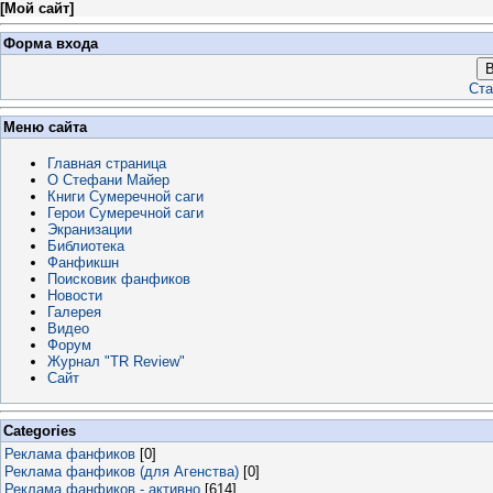
[
Мой сайт
]
Форма входа
В
Ста
Меню сайта
Главная страница
О Стефани Майер
Книги Сумеречной саги
Герои Сумеречной саги
Экранизации
Библиотека
Фанфикшн
Поисковик фанфиков
Новости
Галерея
Видео
Форум
Журнал "TR Review"
Сайт
Categories
Реклама фанфиков
[0]
Реклама фанфиков (для Агенства)
[0]
Реклама фанфиков - активно
[614]