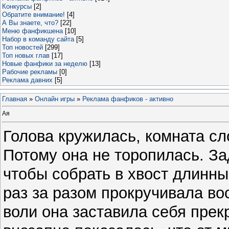
Конкурсы
[2]
Обратите внимание!
[4]
А Вы знаете, что?
[22]
Меню фанфикшена
[10]
Набор в команду сайта
[5]
Топ новостей
[299]
Топ новых глав
[17]
Новые фанфики за неделю
[13]
Рабочие рекламы
[0]
Реклама давних
[5]
Главная
»
Онлайн игры
»
Реклама фанфиков - активно
Ая
Голова кружилась, комната сл
Потому она не торопилась. За
чтобы собрать в хвост длинны
раз за разом прокручивала в
воли она заставила себя прек