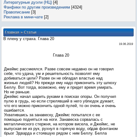
Литературные дуэли (НЦ)
[4]
Фанфики по другим произведениям
[4324]
Правописание
[3]
Реклама в мини-чате
[2]
»
Главная
Статьи
В плену у страха. Глава 20
19.06.2019
Глава 20
Джеймс рассмеялся. Разве совсем недавно он не говорил
себе, что удача, ум и решительность позволят ему
добиваться цели? Разве он не обладал властью над
жизнью людей? Но прежде ему надо прикончить эту шлюху
Беллу. Вот тогда, возможно, ему и придет время умирать.
Но не раньше.
Джеймс начал шарить руками в поисках опоры. Он получил
пулю в грудь, но если стрелявший в него ублюдок думает,
что его можно прикончить одной пулей, то он очень и очень
ошибается.
Ухватившись за занавеску, Джеймс попытался с ее
помощью подняться на ноги. Занавеска сорвалась с
металлического стержня, на котором висела, и Джеймс, не
выпуская ее из рук, рухнул в горячую воду, обдав фонтаном
брызг Эдварда и стоявшую рядом с ним Беллу. Белла