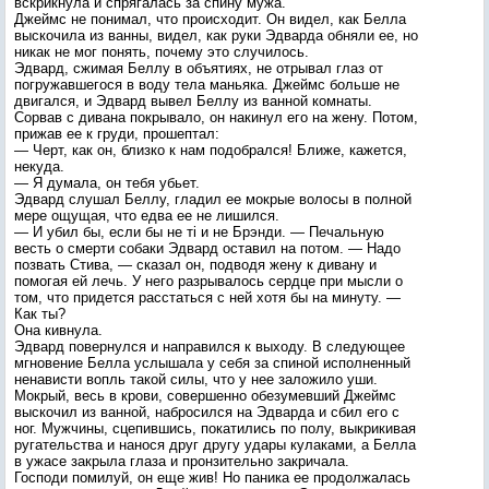
вскрикнула и спрягалась за спину мужа.
Джеймс не понимал, что происходит. Он видел, как Белла
выскочила из ванны, видел, как руки Эдварда обняли ее, но
никак не мог понять, почему это случилось.
Эдвард, сжимая Беллу в объятиях, не отрывал глаз от
погружавшегося в воду тела маньяка. Джеймс больше не
двигался, и Эдвард вывел Беллу из ванной комнаты.
Сорвав с дивана покрывало, он накинул его на жену. Потом,
прижав ее к груди, прошептал:
— Черт, как он, близко к нам подобрался! Ближе, кажется,
некуда.
— Я думала, он тебя убьет.
Эдвард слушал Беллу, гладил ее мокрые волосы в полной
мере ощущая, что едва ее не лишился.
— И убил бы, если бы не ті и не Брэнди. — Печальную
весть о смерти собаки Эдвард оставил на потом. — Надо
позвать Стива, — сказал он, подводя жену к дивану и
помогая ей лечь. У него разрывалось сердце при мысли о
том, что придется расстаться с ней хотя бы на минуту. —
Как ты?
Она кивнула.
Эдвард повернулся и направился к выходу. В следующее
мгновение Белла услышала у себя за спиной исполненный
ненависти вопль такой силы, что у нее заложило уши.
Мокрый, весь в крови, совершенно обезумевший Джеймс
выскочил из ванной, набросился на Эдварда и сбил его с
ног. Мужчины, сцепившись, покатились по полу, выкрикивая
ругательства и нанося друг другу удары кулаками, а Белла
в ужасе закрыла глаза и пронзительно закричала.
Господи помилуй, он еще жив! Но паника ее продолжалась