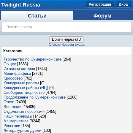
Twilight Russia
Регистрация
Вход
Статьи
Форум
Войти через uID
Старая форма входа
Категории
Творчество по Сумеречной саге
[264]
Общее
[1686]
Из жизни актеров
[1644]
Мини-фанфики
[2731]
Кроссовер
[702]
Конкурсные работы
[0]
Конкурсные работы (НЦ)
[0]
Свободное творчество
[4794]
Продолжение по Сумеречной саге
[1266]
Стихи
[2409]
Все люди
[15405]
Отдельные персонажи
[1455]
Наши переводы
[14628]
Альтернатива
[9244]
Рецензии
[155]
Литературные дуэли
[103]