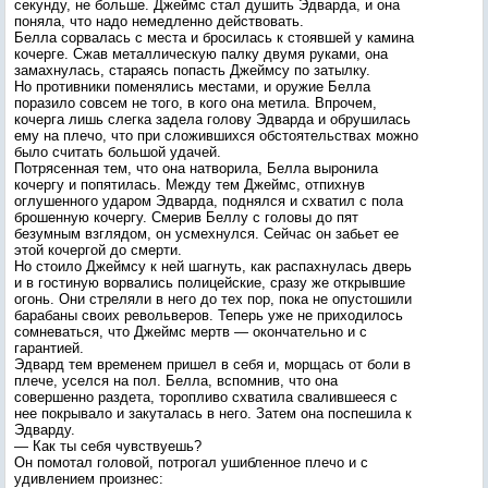
секунду, не больше. Джеймс стал душить Эдварда, и она
поняла, что надо немедленно действовать.
Белла сорвалась с места и бросилась к стоявшей у камина
кочерге. Сжав металлическую палку двумя руками, она
замахнулась, стараясь попасть Джеймсу по затылку.
Но противники поменялись местами, и оружие Белла
поразило совсем не того, в кого она метила. Впрочем,
кочерга лишь слегка задела голову Эдварда и обрушилась
ему на плечо, что при сложившихся обстоятельствах можно
было считать большой удачей.
Потрясенная тем, что она натворила, Белла выронила
кочергу и попятилась. Между тем Джеймс, отпихнув
оглушенного ударом Эдварда, поднялся и схватил с пола
брошенную кочергу. Смерив Беллу с головы до пят
безумным взглядом, он усмехнулся. Сейчас он забьет ее
этой кочергой до смерти.
Но стоило Джеймсу к ней шагнуть, как распахнулась дверь
и в гостиную ворвались полицейские, сразу же открывшие
огонь. Они стреляли в него до тех пор, пока не опустошили
барабаны своих револьверов. Теперь уже не приходилось
сомневаться, что Джеймс мертв — окончательно и с
гарантией.
Эдвард тем временем пришел в себя и, морщась от боли в
плече, уселся на пол. Белла, вспомнив, что она
совершенно раздета, торопливо схватила свалившееся с
нее покрывало и закуталась в него. Затем она поспешила к
Эдварду.
— Как ты себя чувствуешь?
Он помотал головой, потрогал ушибленное плечо и с
удивлением произнес: