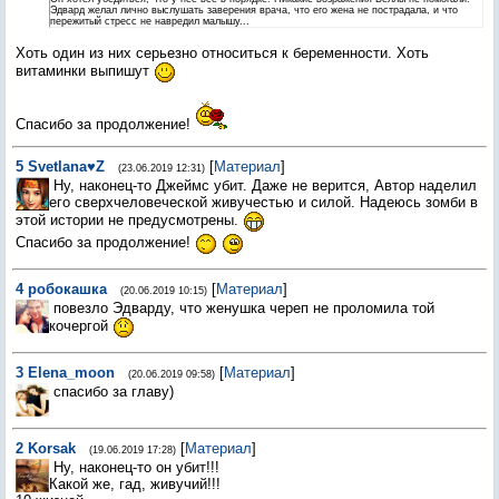
Эдвард желал лично выслушать заверения врача, что его жена не пострадала, и что
пережитый стресс не навредил малышу...
Хоть один из них серьезно относиться к беременности. Хоть
витаминки выпишут
Спасибо за продолжение!
5
Svetlana♥Z
[
Материал
]
(23.06.2019 12:31)
Ну, наконец-то Джеймс убит. Даже не верится, Автор наделил
его сверхчеловеческой живучестью и силой. Надеюсь зомби в
этой истории не предусмотрены.
Спасибо за продолжение!
4
робокашка
[
Материал
]
(20.06.2019 10:15)
повезло Эдварду, что женушка череп не проломила той
кочергой
3
Elena_moon
[
Материал
]
(20.06.2019 09:58)
спасибо за главу)
2
Korsak
[
Материал
]
(19.06.2019 17:28)
Ну, наконец-то он убит!!!
Какой же, гад, живучий!!!