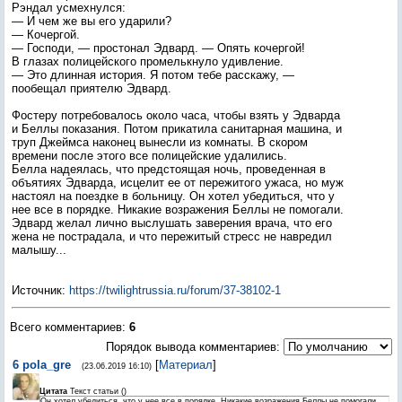
Рэндал усмехнулся:
— И чем же вы его ударили?
— Кочергой.
— Господи, — простонал Эдвард. — Опять кочергой!
В глазах полицейского промелькнуло удивление.
— Это длинная история. Я потом тебе расскажу, —
пообещал приятелю Эдвард.
Фостеру потребовалось около часа, чтобы взять у Эдварда
и Беллы показания. Потом прикатила санитарная машина, и
труп Джеймса наконец вынесли из комнаты. В скором
времени после этого все полицейские удалились.
Белла надеялась, что предстоящая ночь, проведенная в
объятиях Эдварда, исцелит ее от пережитого ужаса, но муж
настоял на поездке в больницу. Он хотел убедиться, что у
нее все в порядке. Никакие возражения Беллы не помогали.
Эдвард желал лично выслушать заверения врача, что его
жена не пострадала, и что пережитый стресс не навредил
малышу...
Источник
:
https://twilightrussia.ru/forum/37-38102-1
Всего комментариев
:
6
Порядок вывода комментариев:
6
pola_gre
[
Материал
]
(23.06.2019 16:10)
Цитата
Текст статьи
(
)
Он хотел убедиться, что у нее все в порядке. Никакие возражения Беллы не помогали.