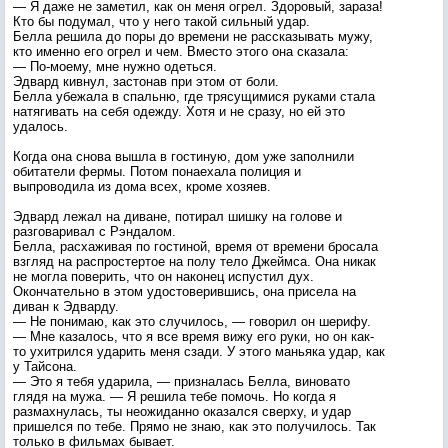
— Я даже не заметил, как он меня огрел. Здоровый, зараза!
Кто бы подумал, что у него такой сильный удар.
Белла решила до поры до времени не рассказывать мужу,
кто именно его огрел и чем. Вместо этого она сказала:
— По-моему, мне нужно одеться.
Эдвард кивнул, застонав при этом от боли.
Белла убежала в спальню, где трясущимися руками стала
натягивать на себя одежду. Хотя и не сразу, но ей это
удалось.
Когда она снова вышла в гостиную, дом уже заполнили
обитатели фермы. Потом понаехала полиция и
выпроводила из дома всех, кроме хозяев.
Эдвард лежал на диване, потирал шишку на голове и
разговаривал с Рэндалом.
Белла, расхаживая по гостиной, время от времени бросала
взгляд на распростертое на полу тело Джеймса. Она никак
не могла поверить, что он наконец испустил дух.
Окончательно в этом удостоверившись, она присела на
диван к Эдварду.
— Не понимаю, как это случилось, — говорил он шерифу.
— Мне казалось, что я все время вижу его руки, но он как-
то ухитрился ударить меня сзади. У этого маньяка удар, как
у Тайсона.
— Это я тебя ударила, — призналась Белла, виновато
глядя на мужа. — Я решила тебе помочь. Но когда я
размахнулась, ты неожиданно оказался сверху, и удар
пришелся по тебе. Прямо не знаю, как это получилось. Так
только в фильмах бывает.