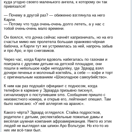
куда угодно своего маленького ангела, к которому он так
привязался!
— Почему в другой раз? — обиженно взглянула на него
Карли.
— Потому что туда очень-очень долго лететь, а у нас с
тобой очень-очень мало времени.
Он боялся, что дочка сейчас начнёт капризничать, но на его
счастье мимо них пролетела большая оранжево-чёрная
бабочка, и Карли тут же устремилась за ней, напрочь забыв
и про Аро, и про снеговиков.
Через час, когда Карли вдоволь набегалась по газонам и
поиграла с другими детьми на детской площадке, они
пошли в небольшое кафе неподалёку, где Эдвард взял
дочери печенье и молочный коктейль, а себе — кофе и торт
с оригинальным названием «Шоколадное самоубийство».
К ним как раз подошёл официант с подносом, когда
телефон в кармане у Эдварда призывно пискнул,
сигнализируя о поступившем sms. Сообщение пришло с
неизвестного номера, и открыв его, лейтенант опешил. Там
было написано: «У неё аллергия на арахис».
Какого чёрта? Эдвард огляделся. Стайка подростков,
родители с детьми, респектабельные пожилые дамы и
весёлая шумная компания афроамериканцев. Никто из этих
людей не выглядел как шпион Аро Вольтури. Но кто-то из
них им всё-таки был.