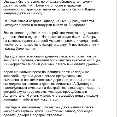
Эдварду было стыдно, но он даже обрадовался такому
развитию событий. Потому что после вчерашней
оплошности с арахисом мама не оставила бы их с Карли
наедине даже на минуту.
На Охотничьем острове Эдвард не был ни разу, хотя тот
находился всего в пятнадцати милях от Бьюфорта.
Это оказалось действительно райское местечко, идеальное
для семейного отдыха. На парковке везде были трейлеры,
на которых туристы со всей Америки приехали сюда, чтобы
посмотреть на местную флору и фауну. А посмотреть тут и
правда было на что.
Эдварда заинтересовали здешние леса, в которых, как он
вычитал в буклете, снимали большинство вьетнамских сцен
из «Форреста Гампа» и учебный лагерь в «Солдате Джейн».
Карли же больше всего понравился пляж «Кладбище
кораблей», где она долго бегала среди засохших,
выбеленных песком и ветрами деревьев, стволы которых
выглядели как скелеты древних животных. А Эдвард с
наслаждением смотрел на бескрайнюю океанскую гладь, по
которой скучал все восемь месяцев, проведённых в
Афганистане. И очень жалел, что в декабре вода слишком
холодная, чтобы в ней искупаться.
Благодаря вчерашнему шторму они даже нашли в песке
несколько акульих зубов, из которых Эдвард пообещал
сделать дочери в подарок ожерелье.