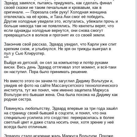
Эдвард замялся, пытаясь придумать, как сделать финал
своей сказки не таким печальным и кровавым, как в
оригинале. — Порезала себе руку! Холодная женщина
отвлеклась на её кровь, и Таха Аки смог её победить.
Другие холодные увидели это, испугались, убежали прочь и
больше никогда там не появлялись. Но квилеты верят, что
если однажды холодные вернутся, они снова смогут
превращаться в волков и прогонят их со своей земли.
Закончив свой рассказ, Эдвард увидел, что Карли уже спит
крепким сном, и улыбнулся. Не зря он трижды выиграл в
пул у Сью Клируотер.
***
Выйдя из детской, он сел за компьютер и потёр руками
виски. Весь день Эдвард оттягивал этот момент, и всё-таки
он наступил. Пора было принимать решение.
Но вместо этого он зачем-то загуглил Дидиму Вольтури и,
увидев её фото на сайте Массачусетского технологического
института, тут же понял, чем именно зацепила Маркуса
Вольтури его бывшая жена. Она была похожа на Дидиму как
родная сестра.
Повинуясь любопытству, Эдвард впервые за три года зашёл
на страницу своей бывшей в соцсети, и понял, что она
специально усилила это сходство: перекрасилась в более
светлый цвет и даже стала носить очки, хотя зрение у неё
всегда было отличным.
Эдварду стало искренне жаль Маркуса Вольтури. Похоже,