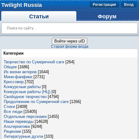
Twilight Russia
Регистрация
Вход
Статьи
Форум
Войти через uID
Старая форма входа
Категории
Творчество по Сумеречной саге
[264]
Общее
[1686]
Из жизни актеров
[1644]
Мини-фанфики
[2731]
Кроссовер
[702]
Конкурсные работы
[0]
Конкурсные работы (НЦ)
[0]
Свободное творчество
[4794]
Продолжение по Сумеречной саге
[1266]
Стихи
[2409]
Все люди
[15405]
Отдельные персонажи
[1455]
Наши переводы
[14628]
Альтернатива
[9244]
Рецензии
[155]
Литературные дуэли
[103]