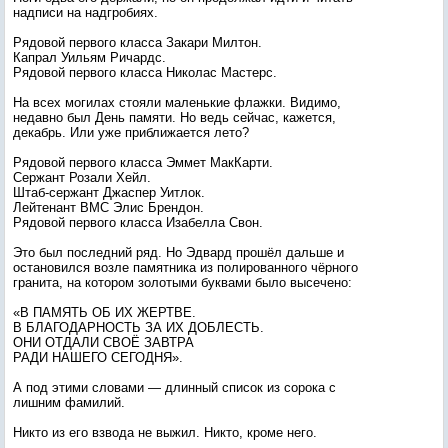
надписи на надгробиях.
Рядовой первого класса Закари Милтон.
Капрал Уильям Ричардс.
Рядовой первого класса Николас Мастерс.
На всех могилах стояли маленькие флажки. Видимо,
недавно был День памяти. Но ведь сейчас, кажется,
декабрь. Или уже приближается лето?
Рядовой первого класса Эммет МакКарти.
Сержант Розали Хейл.
Штаб-сержант Джаспер Уитлок.
Лейтенант ВМС Элис Брендон.
Рядовой первого класса Изабелла Свон.
Это был последний ряд. Но Эдвард прошёл дальше и
остановился возле памятника из полированного чёрного
гранита, на котором золотыми буквами было высечено:
«В ПАМЯТЬ ОБ ИХ ЖЕРТВЕ.
В БЛАГОДАРНОСТЬ ЗА ИХ ДОБЛЕСТЬ.
ОНИ ОТДАЛИ СВОЁ ЗАВТРА
РАДИ НАШЕГО СЕГОДНЯ».
А под этими словами — длинный список из сорока с
лишним фамилий.
Никто из его взвода не выжил. Никто, кроме него.