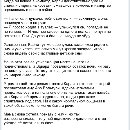
Когда он вошёл в комнату, Карли действительно уже не
спала и сидела на кровати, сжавшись в комочек и намертво
вцепившись в своего зайца.
— Папочка, я думала, тебя съел волк, — всхлипнула она,
повиснув у него на руке.
— Я просто ходил в туалет, — улыбнулся он, погладив её
по голове. — И честное слово, ни одного волка я по пути не
встретил. Спи. До утра я больше никуда не уйду.
Успокоенная, Карли тут же свернулась калачиком рядом с
ним и уже через несколько минут крепко заснула, чтобы
снова видеть свои счастливые детские сны.
Но на этот раз её усыпляющая магия на него не
подействовала, и Эдвард провалялся остаток ночи, ни разу
не сомкнув глаз. Потому что защитить его самого от ночных
кошмаров было некому.
***
Утром он всё-таки решил отвезти Карли в тот парк, который
посоветовал ему Аро Вольтури. Адское испытание
продолжалось, и на полигоне опять началась такая пальба,
что Карли всё время вздрагивала, а один раз даже
спряталась под стол. Ни о каком нормальном общении в
такой обстановке не могло быть и речи.
Мама снова хотела поехать с ними, но так
разнервничалась, что у неё подскочило давление, и отец
убедил её остаться на базе.