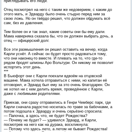
приглядывать его люди.
Отец посмотрел на него с таким же недоверием, с каким до
этого мать, и Эдварду было очень стыдно перед ним за
свою ложь. Но он твёрдо решил, что должен обдумать всё
сам, без их давления.
Тем более он и так знал, какие советы они бы ему дали.
Мама наверняка сказала бы, что он должен выбрать дочь, а
отец — офицерский долг.
Все эти размышления он решил оставить на вечер, когда
Карли уснёт. А сейчас он будет просто радоваться тому,
что они наконец-то вместе. И плевать на то, что где-то
рядом бродят шпионы Аро Вольтури. Он никому не позволит
испортить этот день.
***
В Бьюфорт они с Карли поехали вдвоём на отцовской
машине. Мама хотела отправиться с ними, но капитан её
отговорил, и Эдвард был ему за это очень благодарен. Он
не хотел ни с кем делить время, проведённое с Карли,
даже с любимыми родителями.
Приехав, они сразу отправились в Генри Чемберс парк, где
Карли сначала радостно носилась по траве за бабочками, а
потом подошла к Эдварду и очень серьёзно спросила:
— Папочка, а здесь что, не будет Рождества?
— Почему не будет? — удивился Эдвард, и Карли,
посмотрев на него как на дурака, воскликнула:
— Потому что здесь лето, а летом не бывает Рождества!