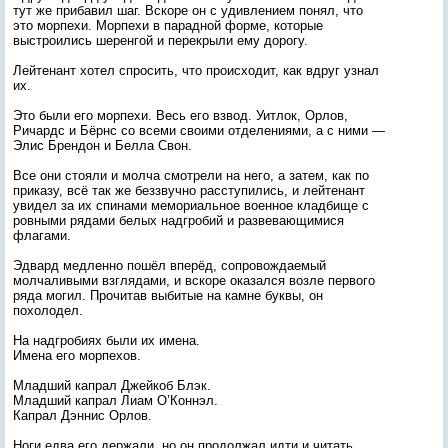
тут же прибавил шаг. Вскоре он с удивлением понял, что
это морпехи. Морпехи в парадной форме, которые
выстроились шеренгой и перекрыли ему дорогу.
Лейтенант хотел спросить, что происходит, как вдруг узнал
их.
Это были его морпехи. Весь его взвод. Уитлок, Орлов,
Ричардс и Бёрнс со всеми своими отделениями, а с ними —
Элис Брендон и Белла Свон.
Все они стояли и молча смотрели на него, а затем, как по
приказу, всё так же беззвучно расступились, и лейтенант
увидел за их спинами мемориальное военное кладбище с
ровными рядами белых надгробий и развевающимися
флагами.
Эдвард медленно пошёл вперёд, сопровождаемый
молчаливыми взглядами, и вскоре оказался возле первого
ряда могил. Прочитав выбитые на камне буквы, он
похолодел.
На надгробиях были их имена.
Имена его морпехов.
Младший капрал Джейкоб Блэк.
Младший капрал Лиам О’Коннэл.
Капрал Дэннис Орлов.
Ноги едва его держали, но он продолжал идти и читать