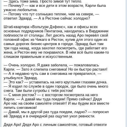
— Здесь тоже зима. Просто зимой тут тепло.
— Почему? — как и все дети в этом возрасте, Карли была
ужасно любопытна.
— Потому что тут солнышко теплее, чем на севере, —
ответил Эдвард. — А в Рестоне сейчас холодно?
Штаб-квартира «Вольтури Дэфенс», как и офисы всех
основных подрядчиков Пентагона, находилась в Вирджинии
поблизости от столицы. Лет десять назад Аро перевёл свой
головной офис из Чикаго в Рестон, купив для этого один из
самых дорогих бизнес-центров в городе. Эдвард был там
три года назад, когда захотел посмотреть, где работает его
жена, и Рестон ему не понравился. В нём всё было каким-то
слишком правильным и искусственным.
— Очень холодно. Я даже заболела, — пожаловалась
Карли. — Зато я слепила снеговика! Но он быстро растаял!
— А я недавно чуть сам в снеговика не превратился, —
улыбнулся Эдвард.
— Это как? — уставилась на него круглыми глазами дочка.
— Я ездил по службе в один городок, где было очень много
снега. Там были сугробы с тебя ростом!
— С меня ростом? — с восторгом посмотрела на него
Карли. — А давай мы туда поедем! Прямо сейчас! Дядя
Аро нас на своём самолёте отвезёт! И мы будем все вместе
лепить снеговиков!
— Давай, мы в другой раз туда поедем, ладно? — попросил
её Эдвард и в очередной раз ощутил укол ревности.
Дядя Аро! Дядя Аро с личным самолётом, готовый отвезти