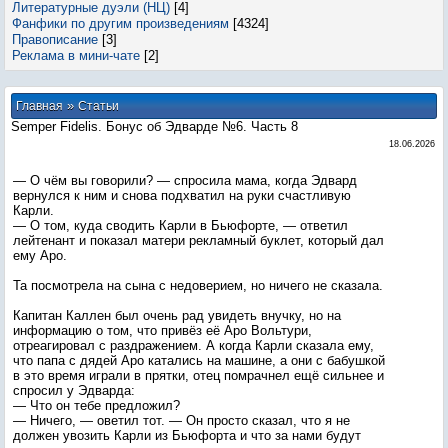
Литературные дуэли (НЦ)
[4]
Фанфики по другим произведениям
[4324]
Правописание
[3]
Реклама в мини-чате
[2]
»
Главная
Статьи
Semper Fidelis. Бонус об Эдварде №6. Часть 8
18.06.2026
— О чём вы говорили? — спросила мама, когда Эдвард
вернулся к ним и снова подхватил на руки счастливую
Карли.
— О том, куда сводить Карли в Бьюфорте, — ответил
лейтенант и показал матери рекламный буклет, который дал
ему Аро.
Та посмотрела на сына с недоверием, но ничего не сказала.
Капитан Каллен был очень рад увидеть внучку, но на
информацию о том, что привёз её Аро Вольтури,
отреагировал с раздражением. А когда Карли сказала ему,
что папа с дядей Аро катались на машине, а они с бабушкой
в это время играли в прятки, отец помрачнел ещё сильнее и
спросил у Эдварда:
— Что он тебе предложил?
— Ничего, — оветил тот. — Он просто сказал, что я не
должен увозить Карли из Бьюфорта и что за нами будут