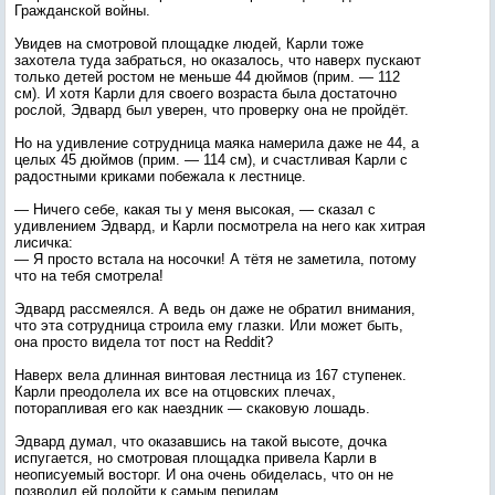
Гражданской войны.
Увидев на смотровой площадке людей, Карли тоже
захотела туда забраться, но оказалось, что наверх пускают
только детей ростом не меньше 44 дюймов (прим. — 112
см). И хотя Карли для своего возраста была достаточно
рослой, Эдвард был уверен, что проверку она не пройдёт.
Но на удивление сотрудница маяка намерила даже не 44, а
целых 45 дюймов (прим. — 114 см), и счастливая Карли с
радостными криками побежала к лестнице.
— Ничего себе, какая ты у меня высокая, — сказал с
удивлением Эдвард, и Карли посмотрела на него как хитрая
лисичка:
— Я просто встала на носочки! А тётя не заметила, потому
что на тебя смотрела!
Эдвард рассмеялся. А ведь он даже не обратил внимания,
что эта сотрудница строила ему глазки. Или может быть,
она просто видела тот пост на Reddit?
Наверх вела длинная винтовая лестница из 167 ступенек.
Карли преодолела их все на отцовских плечах,
поторапливая его как наездник — скаковую лошадь.
Эдвард думал, что оказавшись на такой высоте, дочка
испугается, но смотровая площадка привела Карли в
неописуемый восторг. И она очень обиделась, что он не
позволил ей подойти к самым перилам.