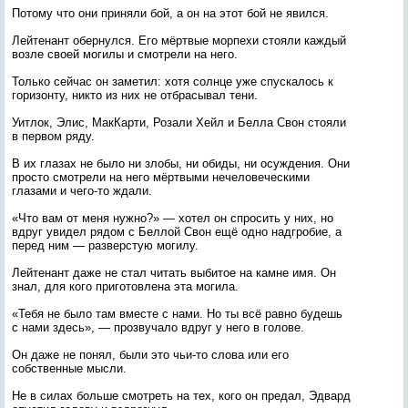
Потому что они приняли бой, а он на этот бой не явился.
Лейтенант обернулся. Его мёртвые морпехи стояли каждый
возле своей могилы и смотрели на него.
Только сейчас он заметил: хотя солнце уже спускалось к
горизонту, никто из них не отбрасывал тени.
Уитлок, Элис, МакКарти, Розали Хейл и Белла Свон стояли
в первом ряду.
В их глазах не было ни злобы, ни обиды, ни осуждения. Они
просто смотрели на него мёртвыми нечеловеческими
глазами и чего-то ждали.
«Что вам от меня нужно?» — хотел он спросить у них, но
вдруг увидел рядом с Беллой Свон ещё одно надгробие, а
перед ним — разверстую могилу.
Лейтенант даже не стал читать выбитое на камне имя. Он
знал, для кого приготовлена эта могила.
«Тебя не было там вместе с нами. Но ты всё равно будешь
с нами здесь», — прозвучало вдруг у него в голове.
Он даже не понял, были это чьи-то слова или его
собственные мысли.
Не в силах больше смотреть на тех, кого он предал, Эдвард