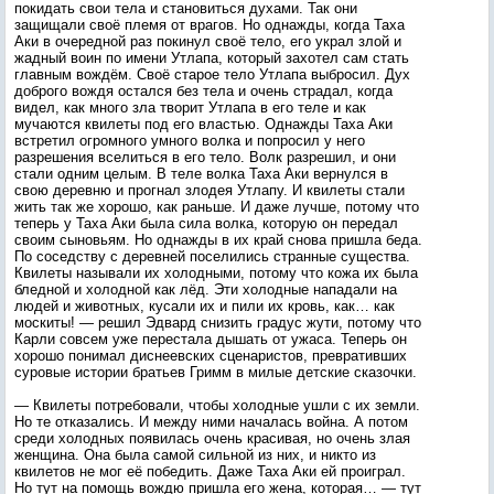
покидать свои тела и становиться духами. Так они
защищали своё племя от врагов. Но однажды, когда Таха
Аки в очередной раз покинул своё тело, его украл злой и
жадный воин по имени Утлапа, который захотел сам стать
главным вождём. Своё старое тело Утлапа выбросил. Дух
доброго вождя остался без тела и очень страдал, когда
видел, как много зла творит Утлапа в его теле и как
мучаются квилеты под его властью. Однажды Таха Аки
встретил огромного умного волка и попросил у него
разрешения вселиться в его тело. Волк разрешил, и они
стали одним целым. В теле волка Таха Аки вернулся в
свою деревню и прогнал злодея Утлапу. И квилеты стали
жить так же хорошо, как раньше. И даже лучше, потому что
теперь у Таха Аки была сила волка, которую он передал
своим сыновьям. Но однажды в их край снова пришла беда.
По соседству с деревней поселились странные существа.
Квилеты называли их холодными, потому что кожа их была
бледной и холодной как лёд. Эти холодные нападали на
людей и животных, кусали их и пили их кровь, как… как
москиты! — решил Эдвард снизить градус жути, потому что
Карли совсем уже перестала дышать от ужаса. Теперь он
хорошо понимал диснеевских сценаристов, превративших
суровые истории братьев Гримм в милые детские сказочки.
— Квилеты потребовали, чтобы холодные ушли с их земли.
Но те отказались. И между ними началась война. А потом
среди холодных появилась очень красивая, но очень злая
женщина. Она была самой сильной из них, и никто из
квилетов не мог её победить. Даже Таха Аки ей проиграл.
Но тут на помощь вождю пришла его жена, которая… — тут