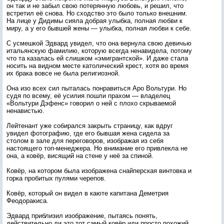
он так и не забыл свою потерянную любовь, и решил, что
встретил её снова. Но сходство это было только внешним.
На лице у Дидимы сияла добрая улыбка, полная любви к
миру, а у его бывшей жены — улыбка, полная любви к себе.
С усмешкой Эдвард увидел, что она вернула свою девичью
итальянскую фамилию, которую всегда ненавидела, потому
что та казалась ей слишком «эмигрантской». И даже стала
носить на видном месте католический крест, хотя во время
их брака вовсе не была религиозной.
Она изо всех сил пыталась понравиться Аро Вольтури. Но
судя по всему, её усилия пошли прахом — владелец
«Вольтури Дэфенс» говорил о ней с плохо скрываемой
ненавистью.
Лейтенант уже собирался закрыть страницу, как вдруг
увидел фотографию, где его бывшая жена сидела за
столом в зале для переговоров, изображая из себя
настоящего топ-менеджера. Но внимание его привлекла не
она, а ковёр, висящий на стене у неё за спиной.
Ковёр, на котором была изображена снайперская винтовка и
горка пробитых пулями черепов.
Ковёр, который он видел в каюте капитана Деметрия
Феодоракиса.
Эдвард приблизил изображение, пытаясь понять,
действительно ли это тот самый ковёр или просто похожий.