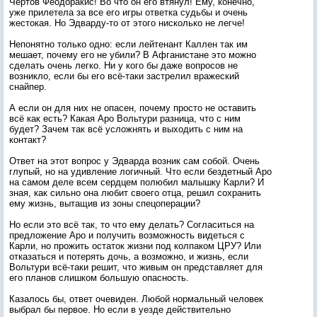
Чёртов Феодоракис! Во что он его втянул! Ему, конечно,
уже прилетела за все его игры ответка судьбы и очень
жестокая. Но Эдварду-то от этого нисколько не легче!
Непонятно только одно: если лейтенант Каллен так им
мешает, почему его не убили? В Афганистане это можно
сделать очень легко. Ни у кого бы даже вопросов не
возникло, если бы его всё-таки застрелил вражеский
снайпер.
А если он для них не опасен, почему просто не оставить
всё как есть? Какая Аро Вольтури разница, что с ним
будет? Зачем так всё усложнять и выходить с ним на
контакт?
Ответ на этот вопрос у Эдварда возник сам собой. Очень
глупый, но на удивление логичный. Что если бездетный Аро
на самом деле всем сердцем полюбил малышку Карли? И
зная, как сильно она любит своего отца, решил сохранить
ему жизнь, вытащив из зоны спецоперации?
Но если это всё так, то что ему делать? Согласиться на
предложение Аро и получить возможность видеться с
Карли, но прожить остаток жизни под колпаком ЦРУ? Или
отказаться и потерять дочь, а возможно, и жизнь, если
Вольтури всё-таки решит, что живым он представляет для
его планов слишком большую опасность.
Казалось бы, ответ очевиден. Любой нормальный человек
выбрал бы первое. Но если в уезде действительно