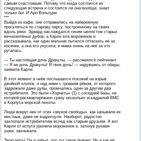
самым счастливым. Потому что когда состоится их
следующая встреча и состоится ли она вообще, знает
только бог. И Аро Вольтури.
***
Выйдя из кафе, они отправились на набережную
прогуляться по старому пирсу, построенному на сваях
вдоль реки. Эдвард наслаждался тихим шелестом старых
вечнозелёных дубов, а Карли ела мороженое и
рассказывала, как один мальчик пытался оттаскать её за
косички, а она его укусила, и мама очень на неё за это
ругалась.
— Ты настоящая дочь Дракулы, — рассмеялся лейтенант.
— Я не дочь Дракулы! Я твоя дочь! — надувшись от обиды,
заявила Карли.
В этот момент в небе послышался похожий на взрыв
двойной хлопок, и над ними с громким рёвом, от которого
задрожали даже дубы, промчались один за другим два
истребителя. Это были «Хорнеты» (1) с соседней базы, на
которой расквартировано сразу несколько эскадрилий ВМС
и Корпуса морской пехоты.
Люди вокруг них от этих «звуков свободы», как называли их
местные, даже не вздрогнули. Наоборот, радостно
захлопали истребителям вслед как старым друзьям. А вот
Карли от испуга уронила мороженое и, заткнув руками
ушки, захныкала.
Твою мать! Он и забыл, что тут такое бывает. Ну и как её