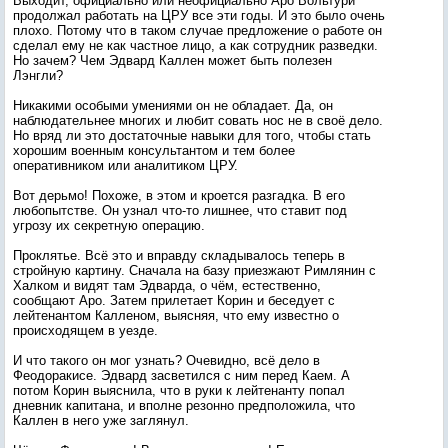
Выходит, официально или неофициально Аро Вольтури
продолжал работать на ЦРУ все эти годы. И это было очень
плохо. Потому что в таком случае предложение о работе он
сделал ему не как частное лицо, а как сотрудник разведки.
Но зачем? Чем Эдвард Каллен может быть полезен
Лэнгли?
Никакими особыми умениями он не обладает. Да, он
наблюдательнее многих и любит совать нос не в своё дело.
Но вряд ли это достаточные навыки для того, чтобы стать
хорошим военным консультантом и тем более
оперативником или аналитиком ЦРУ.
Вот дерьмо! Похоже, в этом и кроется разгадка. В его
любопытстве. Он узнал что-то лишнее, что ставит под
угрозу их секретную операцию.
Проклятье. Всё это и вправду складывалось теперь в
стройную картину. Сначала на базу приезжают Римлянин с
Халком и видят там Эдварда, о чём, естественно,
сообщают Аро. Затем прилетает Корин и беседует с
лейтенантом Калленом, выясняя, что ему известно о
происходящем в уезде.
И что такого он мог узнать? Очевидно, всё дело в
Феодоракисе. Эдвард засветился с ним перед Каем. А
потом Корин выяснила, что в руки к лейтенанту попал
дневник капитана, и вполне резонно предположила, что
Каллен в него уже заглянул.