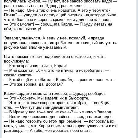
получилась кривой. — Ну вот, всё заново рисовать надо! —
расстроилась она, но Эдвард рассмеялся:
— Не надо. Мне и так очень нравится. А это у тебя что?
Птица? — увидел он следующий рисунок, на котором было
что-то большое и серое с крыльями и длинным клювом.
— Это самолёт! — сообщила Карли. — Я буду летать на
нём, когда вырасту!
Эдвард улыбнулся. А ведь у неё, пожалуй, и правда
получилось нарисовать истребитель: его хищный силуэт на
рисунке был вполне узнаваемым.
В этот момент к ним подошли отец с матерью, и мать
воскликнула:
— Какая красивая птичка, Карли!
— Мне кажется, Эсми, это не птичка, а истребитель, —
сказал капитан.
— Какой ещё истребитель, Карлайл, — рассмеялась мать.
— Это же ворона, да, дорогая?
Карли сердито помотала головой, а Эдвард сообщил:
— Это «Хорнет». Мы видели их в Бьюфорте.
— Это те, которые скоро отправятся в Ирак, — сообщил
отец. — Они тут целыми днями летают.
— В Ираке у нас тоже всё не очень? — хмыкнул Эдвард.
— Вести одновременно две войны — всегда плохая идея.
— Не надо говорить об этом при ребёнке, — попросила их
мать, увидев, что Карли внимательно прислушивается к их
разговору. — А тебе, моя дорогая, пора спать.