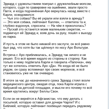
Эдвард с удовольствием поиграл с дружелюбным мопсом,
которого, судя по гравировке на ошейнике, звали просто
Пагги, и когда подчинённая Аро вернулась назад вместе с
Карли, осведомился:
— Чья это собака? Вы её украли или взяли в аренду?
— Это моя собака, лейтенант Каллен, — ответила та и,
глубоко вздохнув, спросила: — На чём я прокололась?
— Пускай это останется моим маленьким секретом, —
подмигнул ей Эдвард и, взяв дочь за руку, пошёл к выходу
из парка.
И пусть в этом не было никакой его заслуги, он всё равно
был рад, что хотя бы так щёлкнул по носу Аро Вольтури.
***
Встреча с Аро приближалась, а Эдвард так ничего и не
решил. Его всё время кидало из стороны в сторону. Как
только к нему подбегала Карли и говорила «Папочка», ему
тут же хотелось ответить Аро «Да». Но когда её не было
рядом, он сразу вспоминал про своих морпехов, и всё
становилось уже не так очевидно.
В итоге за час до назначенного срока Эдвард стоял возле
медицинского центра, ожидая отца, пока Карли играла с
бабушкой на детской площадке, и мысли его почему-то всё
время крутились вокруг Беллы Свон.
Если он не вернётся в Афганистан, что ему делать с
посылкой, которую оставил для дочери Чарли? И с
Библией, которую лейтенант пообещал передать рядовому