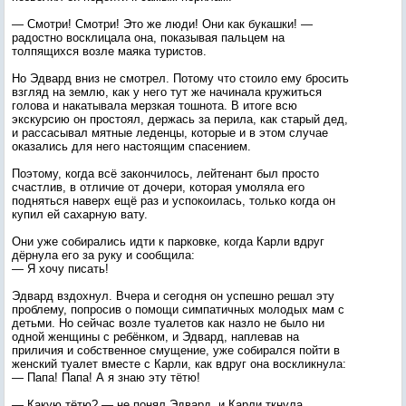
— Смотри! Смотри! Это же люди! Они как букашки! —
радостно восклицала она, показывая пальцем на
толпящихся возле маяка туристов.
Но Эдвард вниз не смотрел. Потому что стоило ему бросить
взгляд на землю, как у него тут же начинала кружиться
голова и накатывала мерзкая тошнота. В итоге всю
экскурсию он простоял, держась за перила, как старый дед,
и рассасывал мятные леденцы, которые и в этом случае
оказались для него настоящим спасением.
Поэтому, когда всё закончилось, лейтенант был просто
счастлив, в отличие от дочери, которая умоляла его
подняться наверх ещё раз и успокоилась, только когда он
купил ей сахарную вату.
Они уже собирались идти к парковке, когда Карли вдруг
дёрнула его за руку и сообщила:
— Я хочу писать!
Эдвард вздохнул. Вчера и сегодня он успешно решал эту
проблему, попросив о помощи симпатичных молодых мам с
детьми. Но сейчас возле туалетов как назло не было ни
одной женщины с ребёнком, и Эдвард, наплевав на
приличия и собственное смущение, уже собирался пойти в
женский туалет вместе с Карли, как вдруг она воскликнула:
— Папа! Папа! А я знаю эту тётю!
— Какую тётю? — не понял Эдвард, и Карли ткнула