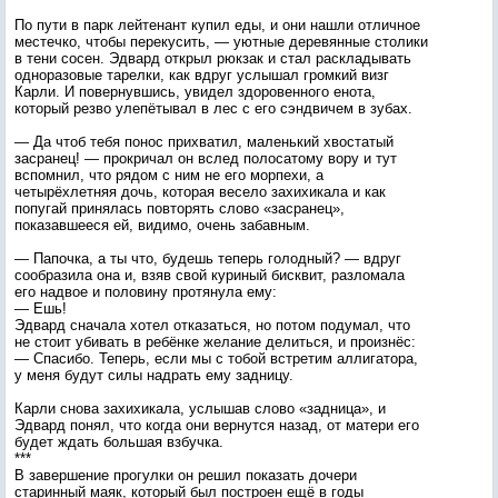
По пути в парк лейтенант купил еды, и они нашли отличное
местечко, чтобы перекусить, — уютные деревянные столики
в тени сосен. Эдвард открыл рюкзак и стал раскладывать
одноразовые тарелки, как вдруг услышал громкий визг
Карли. И повернувшись, увидел здоровенного енота,
который резво улепётывал в лес с его сэндвичем в зубах.
— Да чтоб тебя понос прихватил, маленький хвостатый
засранец! — прокричал он вслед полосатому вору и тут
вспомнил, что рядом с ним не его морпехи, а
четырёхлетняя дочь, которая весело захихикала и как
попугай принялась повторять слово «засранец»,
показавшееся ей, видимо, очень забавным.
— Папочка, а ты что, будешь теперь голодный? — вдруг
сообразила она и, взяв свой куриный бисквит, разломала
его надвое и половину протянула ему:
— Ешь!
Эдвард сначала хотел отказаться, но потом подумал, что
не стоит убивать в ребёнке желание делиться, и произнёс:
— Спасибо. Теперь, если мы с тобой встретим аллигатора,
у меня будут силы надрать ему задницу.
Карли снова захихикала, услышав слово «задница», и
Эдвард понял, что когда они вернутся назад, от матери его
будет ждать большая взбучка.
***
В завершение прогулки он решил показать дочери
старинный маяк, который был построен ещё в годы