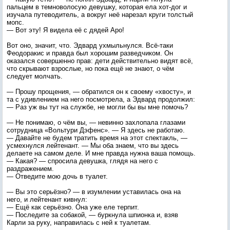
пальцем в темноволосую девушку, которая ела хот-дог и
изучала путеводитель, а вокруг неё нарезал круги толстый
мопс.
— Вот эту! Я видела её с дядей Аро!
Вот оно, значит, что. Эдвард ухмыльнулся. Всё-таки
Феодоракис и правда был хорошим разведчиком. Он
оказался совершенно прав: дети действительно видят всё,
что скрывают взрослые, но пока ещё не знают, о чём
следует молчать.
— Прошу прощения, — обратился он к своему «хвосту», и
та с удивлением на него посмотрела, а Эдвард продолжил:
— Раз уж вы тут на службе, не могли бы вы мне помочь?
— Не понимаю, о чём вы, — невинно захлопала глазами
сотрудница «Вольтури Дэфенс». — Я здесь не работаю.
— Давайте не будем тратить время на этот спектакль, —
усмехнулся лейтенант. — Мы оба знаем, что вы здесь
делаете на самом деле. И мне правда нужна ваша помощь.
— Какая? — спросила девушка, глядя на него с
раздражением.
— Отведите мою дочь в туалет.
— Вы это серьёзно? — в изумлении уставилась она на
него, и лейтенант кивнул:
— Ещё как серьёзно. Она уже еле терпит.
— Последите за собакой, — буркнула шпионка и, взяв
Карли за руку, направилась с ней к туалетам.