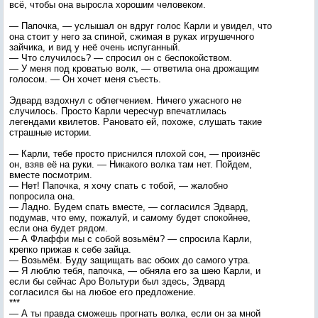
всё, чтобы она выросла хорошим человеком.
— Папочка, — услышал он вдруг голос Карли и увидел, что
она стоит у него за спиной, сжимая в руках игрушечного
зайчика, и вид у неё очень испуганный.
— Что случилось? — спросил он с беспокойством.
— У меня под кроватью волк, — ответила она дрожащим
голосом. — Он хочет меня съесть.
Эдвард вздохнул с облегчением. Ничего ужасного не
случилось. Просто Карли чересчур впечатлилась
легендами квилетов. Рановато ей, похоже, слушать такие
страшные истории.
— Карли, тебе просто приснился плохой сон, — произнёс
он, взяв её на руки. — Никакого волка там нет. Пойдем,
вместе посмотрим.
— Нет! Папочка, я хочу спать с тобой, — жалобно
попросила она.
— Ладно. Будем спать вместе, — согласился Эдвард,
подумав, что ему, пожалуй, и самому будет спокойнее,
если она будет рядом.
— А Флаффи мы с собой возьмём? — спросила Карли,
крепко прижав к себе зайца.
— Возьмём. Буду защищать вас обоих до самого утра.
— Я люблю тебя, папочка, — обняла его за шею Карли, и
если бы сейчас Аро Вольтури был здесь, Эдвард
согласился бы на любое его предложение.
***
— А ты правда сможешь прогнать волка, если он за мной