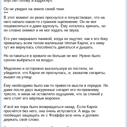
опустил голову и вздрогнул.
Он не увидел на земле своей тени.
***
В этот момент он резко проснулся и почувствовал, что на
него напало какое-то странное оцепенение. Он не мог
пошевелиться и даже вдохнуть. Ему хотелось кричать, но
он словно онемел и не мог издать ни звука.
Его уже накрывало паникой, когда он ощутил, как к его боку
прижалась всем телом маленькая тёплая Карли, и к нему
тут же вернулась способность двигаться и дышать.
Но оставаться в кровати он больше не мог. Нужно было
срочно выбраться на воздух.
Медленно и осторожно выскользнув из постели, он
убедился, что Карли не проснулась, и, захватив сигареты,
вышел на улицу.
Ему необходимо было как-то привести мысли в порядок. Но
даже после двух выкуренных сигарет его по-прежнему
трясло, и никак не оставляло ощущение, что за спиной у
него стоят его мёртвые морпехи.
И всё же пора было возвращаться назад. Если Карли
проснётся без него, она очень испугается. А ведь он
пообещал защищать их с Флаффи всю ночь и должен
держать своё слово.