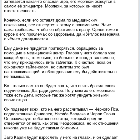
затевается какая-то опасная игра, его морпехи окажутся в
самом её эпицентре. Морпехи, за которых он несёт
ответственность.
Конечно, если его оставят дома по медицинским
показаниям, все отнесутся к этому с пониманием. Элис
сама требовала, чтобы он обратился к врачу. Орлов тоже в
курсе о его проблемах со здоровьем, да и Уитлок наверняка
о чём-то догадывается.
Ему даже не придётся притворяться, обращаясь за
помощью в медицинский центр. Голова у него болела уже
каждый день, то меньше, то больше, и иногда так сильно,
что ему приходилось пить таблетки. К счастью, пока он
обходился тайленолом, но симптом это был
настораживающий, и обследование ему бы действительно
не помешало.
Вот только сам-то он будет знать, что опять бросил своих
подчинённых. Да, ради дочери. Но у многих его морпехов
тоже есть дети, которые так же хотят увидеть живыми
своих отцов.
Он подведёт всех, кто на него рассчитывал — Чёрного Пса,
подполковника Дэниелса, Насиба Вардака и Чарли Свона.
Он разочарует собственного отца, который вряд ли
отвернётся от него, как отец Феодоракиса, но их отношения
никогда уже не будут такими близкими.
Зато Карли будет взрослеть у него на глазах, и он сделает