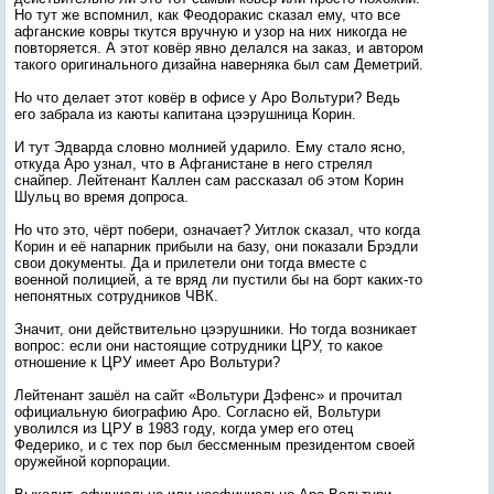
Но тут же вспомнил, как Феодоракис сказал ему, что все
афганские ковры ткутся вручную и узор на них никогда не
повторяется. А этот ковёр явно делался на заказ, и автором
такого оригинального дизайна наверняка был сам Деметрий.
Но что делает этот ковёр в офисе у Аро Вольтури? Ведь
его забрала из каюты капитана цээрушница Корин.
И тут Эдварда словно молнией ударило. Ему стало ясно,
откуда Аро узнал, что в Афганистане в него стрелял
снайпер. Лейтенант Каллен сам рассказал об этом Корин
Шульц во время допроса.
Но что это, чёрт побери, означает? Уитлок сказал, что когда
Корин и её напарник прибыли на базу, они показали Брэдли
свои документы. Да и прилетели они тогда вместе с
военной полицией, а те вряд ли пустили бы на борт каких-то
непонятных сотрудников ЧВК.
Значит, они действительно цээрушники. Но тогда возникает
вопрос: если они настоящие сотрудники ЦРУ, то какое
отношение к ЦРУ имеет Аро Вольтури?
Лейтенант зашёл на сайт «Вольтури Дэфенс» и прочитал
официальную биографию Аро. Согласно ей, Вольтури
уволился из ЦРУ в 1983 году, когда умер его отец
Федерико, и с тех пор был бессменным президентом своей
оружейной корпорации.