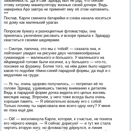
забывчивость. Да и сам Эдвард был не рад, что обязан
этому хитрому манипулятору жизнью своей дочери. Ведь
наверняка Аро завтра не применёт ему об этом напомнить.
***
Поспав, Карли сменила батарейки и снова начала носиться
по дому как маленький ураган.
Попросив бумагу и разноцветные фломастеры, она
принялась увлечённо рисовать и вскоре пришла к Эдварду
хвастаться своими шедеврами.
— Смотри, папочка, это мы с тобой! — сказала она, и
лейтенант увидел на рисунке двух человекообразных
гуманоидов — маленького и большого. У маленького на
яйцевидной голове были косички, а у большого — что-то,
похожее на фуражку. Более того, на нём даже было надето
какое-то подобие тёмно-синей парадной формы, да ещё и с
медалями на груди.
— Ух ты, очень здорово получилось, — потрепал её по
голове Эдвард, удивившись такому вниманию к деталям.
Ведь в парадной форме дочка видела его целых восемь
месяцев назад. Впрочем, у него тоже всегда была очень
хорошая память. — Я обязательно возьму его с собой.
Только почему ты нарисовала мне всего одну ногу? У меня
их пока ещё две.
— Ой! — воскликнула Карли, которая, к счастью, не поняла
его чёрного юмора. — Я сейчас дорисую! — и тут же стала
чертить вторую ногу, но фломастер дёрнулся, и линия