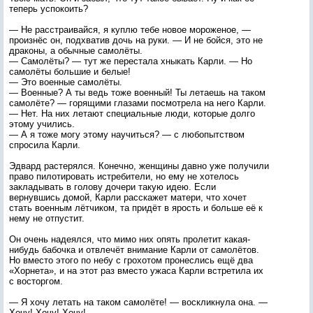
теперь успокоить?
— Не расстраивайся, я куплю тебе новое мороженое, —
произнёс он, подхватив дочь на руки. — И не бойся, это не
драконы, а обычные самолёты.
— Самолёты? — тут же перестала хныкать Карли. — Но
самолёты большие и белые!
— Это военные самолёты.
— Военные? А ты ведь тоже военный! Ты летаешь на таком
самолёте? — горящими глазами посмотрела на него Карли.
— Нет. На них летают специальные люди, которые долго
этому учились.
— А я тоже могу этому научиться? — с любопытством
спросила Карли.
Эдвард растерялся. Конечно, женщины давно уже получили
право пилотировать истребители, но ему не хотелось
закладывать в голову дочери такую идею. Если
вернувшись домой, Карли расскажет матери, что хочет
стать военным лётчиком, та придёт в ярость и больше её к
нему не отпустит.
Он очень надеялся, что мимо них опять пролетит какая-
нибудь бабочка и отвлечёт внимание Карли от самолётов.
Но вместо этого по небу с грохотом пронеслись ещё два
«Хорнета», и на этот раз вместо ужаса Карли встретила их
с восторгом.
— Я хочу летать на таком самолёте! — воскликнула она. —
Хочу! Хочу! Хочу!