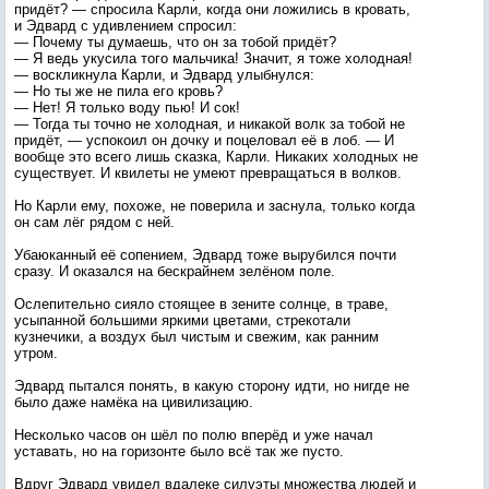
придёт? — спросила Карли, когда они ложились в кровать,
и Эдвард с удивлением спросил:
— Почему ты думаешь, что он за тобой придёт?
— Я ведь укусила того мальчика! Значит, я тоже холодная!
— воскликнула Карли, и Эдвард улыбнулся:
— Но ты же не пила его кровь?
— Нет! Я только воду пью! И сок!
— Тогда ты точно не холодная, и никакой волк за тобой не
придёт, — успокоил он дочку и поцеловал её в лоб. — И
вообще это всего лишь сказка, Карли. Никаких холодных не
существует. И квилеты не умеют превращаться в волков.
Но Карли ему, похоже, не поверила и заснула, только когда
он сам лёг рядом с ней.
Убаюканный её сопением, Эдвард тоже вырубился почти
сразу. И оказался на бескрайнем зелёном поле.
Ослепительно сияло стоящее в зените солнце, в траве,
усыпанной большими яркими цветами, стрекотали
кузнечики, а воздух был чистым и свежим, как ранним
утром.
Эдвард пытался понять, в какую сторону идти, но нигде не
было даже намёка на цивилизацию.
Несколько часов он шёл по полю вперёд и уже начал
уставать, но на горизонте было всё так же пусто.
Вдруг Эдвард увидел вдалеке силуэты множества людей и