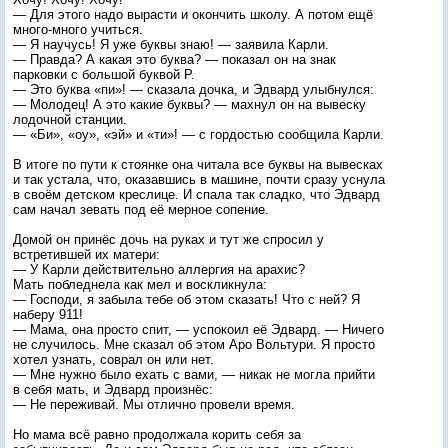
— Для этого надо вырасти и окончить школу. А потом ещё
много-много учиться.
— Я научусь! Я уже буквы знаю! — заявила Карли.
— Правда? А какая это буква? — показал он на знак
парковки с большой буквой P.
— Это буква «пи»! — сказала дочка, и Эдвард улыбнулся:
— Молодец! А это какие буквы? — махнул он на вывеску
лодочной станции.
— «Би», «оу», «эй» и «ти»! — с гордостью сообщила Карли.
В итоге по пути к стоянке она читала все буквы на вывесках
и так устала, что, оказавшись в машине, почти сразу уснула
в своём детском креслице. И спала так сладко, что Эдвард
сам начал зевать под её мерное сопение.
Домой он принёс дочь на руках и тут же спросил у
встретившей их матери:
— У Карли действительно аллергия на арахис?
Мать побледнела как мел и воскликнула:
— Господи, я забыла тебе об этом сказать! Что с ней? Я
наберу 911!
— Мама, она просто спит, — успокоил её Эдвард. — Ничего
не случилось. Мне сказал об этом Аро Вольтури. Я просто
хотел узнать, соврал он или нет.
— Мне нужно было ехать с вами, — никак не могла прийти
в себя мать, и Эдвард произнёс:
— Не переживай. Мы отлично провели время.
Но мама всё равно продолжала корить себя за