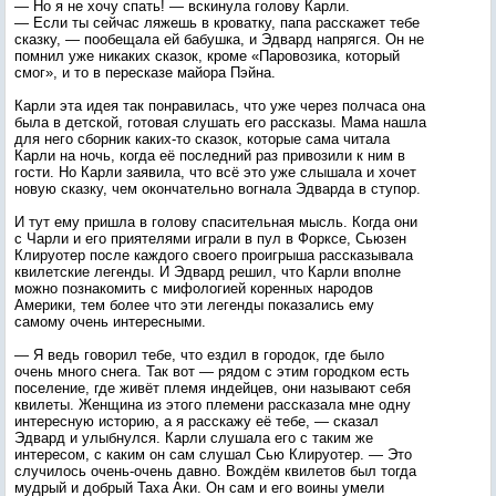
— Но я не хочу спать! — вскинула голову Карли.
— Если ты сейчас ляжешь в кроватку, папа расскажет тебе
сказку, — пообещала ей бабушка, и Эдвард напрягся. Он не
помнил уже никаких сказок, кроме «Паровозика, который
смог», и то в пересказе майора Пэйна.
Карли эта идея так понравилась, что уже через полчаса она
была в детской, готовая слушать его рассказы. Мама нашла
для него сборник каких-то сказок, которые сама читала
Карли на ночь, когда её последний раз привозили к ним в
гости. Но Карли заявила, что всё это уже слышала и хочет
новую сказку, чем окончательно вогнала Эдварда в ступор.
И тут ему пришла в голову спасительная мысль. Когда они
с Чарли и его приятелями играли в пул в Форксе, Сьюзен
Клируотер после каждого своего проигрыша рассказывала
квилетские легенды. И Эдвард решил, что Карли вполне
можно познакомить с мифологией коренных народов
Америки, тем более что эти легенды показались ему
самому очень интересными.
— Я ведь говорил тебе, что ездил в городок, где было
очень много снега. Так вот — рядом с этим городком есть
поселение, где живёт племя индейцев, они называют себя
квилеты. Женщина из этого племени рассказала мне одну
интересную историю, а я расскажу её тебе, — сказал
Эдвард и улыбнулся. Карли слушала его с таким же
интересом, с каким он сам слушал Сью Клируотер. — Это
случилось очень-очень давно. Вождём квилетов был тогда
мудрый и добрый Таха Аки. Он сам и его воины умели