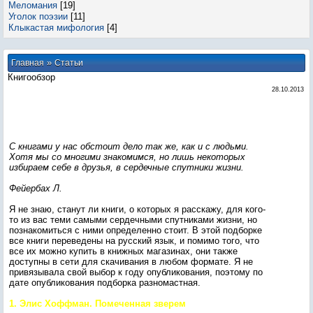
Меломания
[19]
Уголок поэзии
[11]
Клыкастая мифология
[4]
»
Главная
Статьи
Книгообзор
28.10.2013
С книгами у нас обстоит дело так же, как и с людьми.
Хотя мы со многими знакомимся, но лишь некоторых
избираем себе в друзья, в сердечные спутники жизни.
Фейербах Л.
Я не знаю, станут ли книги, о которых я расскажу, для кого-
то из вас теми самыми сердечными спутниками жизни, но
познакомиться с ними определенно стоит. В этой подборке
все книги переведены на русский язык, и помимо того, что
все их можно купить в книжных магазинах, они также
доступны в сети для скачивания в любом формате. Я не
привязывала свой выбор к году опубликования, поэтому по
дате опубликования подборка разномастная.
1. Элис Хоффман. Помеченная зверем