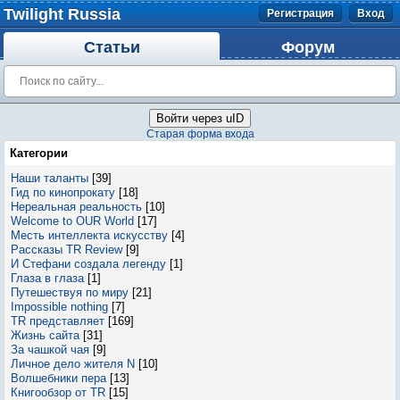
Twilight Russia
Регистрация
Вход
Статьи
Форум
Войти через uID
Старая форма входа
Категории
Наши таланты
[39]
Гид по кинопрокату
[18]
Нереальная реальность
[10]
Welcome to OUR World
[17]
Месть интеллекта искусству
[4]
Рассказы TR Review
[9]
И Стефани создала легенду
[1]
Глаза в глаза
[1]
Путешествуя по миру
[21]
Impossible nothing
[7]
TR представляет
[169]
Жизнь сайта
[31]
За чашкой чая
[9]
Личное дело жителя N
[10]
Волшебники пера
[13]
Книгообзор от TR
[15]