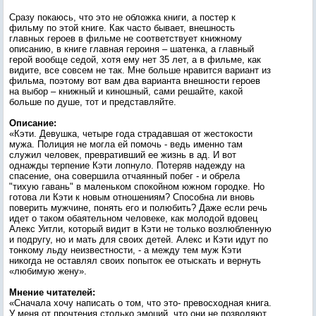
Сразу покаюсь, что это не обложка книги, а постер к
фильму по этой книге. Как часто бывает, внешность
главных героев в фильме не соответствует книжному
описанию, в книге главная героиня – шатенка, а главный
герой вообще седой, хотя ему нет 35 лет, а в фильме, как
видите, все совсем не так. Мне больше нравится вариант из
фильма, поэтому вот вам два варианта внешности героев
на выбор – книжный и киношный, сами решайте, какой
больше по душе, тот и представляйте.
Описание:
«Кэти. Девушка, четыре года страдавшая от жестокости
мужа. Полиция не могла ей помочь - ведь именно там
служил человек, превративший ее жизнь в ад. И вот
однажды терпение Кэти лопнуло. Потеряв надежду на
спасение, она совершила отчаянный побег - и обрела
"тихую гавань" в маленьком спокойном южном городке. Но
готова ли Кэти к новым отношениям? Способна ли вновь
поверить мужчине, понять его и полюбить? Даже если речь
идет о таком обаятельном человеке, как молодой вдовец
Алекс Уитли, который видит в Кэти не только возлюбленную
и подругу, но и мать для своих детей. Алекс и Кэти идут по
тонкому льду неизвестности, - а между тем муж Кэти
никогда не оставлял своих попыток ее отыскать и вернуть
«любимую жену».
Мнение читателей:
«Сначала хочу написать о том, что это- превосходная книга.
У меня от прочтения столько эмоций, что они не позволяют