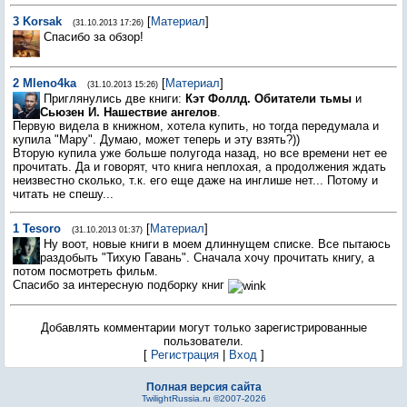
3
Korsak
[
Материал
]
(31.10.2013 17:26)
Спасибо за обзор!
2
Mleno4ka
[
Материал
]
(31.10.2013 15:26)
Приглянулись две книги:
Кэт Фоллд. Обитатели тьмы
и
Сьюзен И. Нашествие ангелов
.
Первую видела в книжном, хотела купить, но тогда передумала и
купила "Мару". Думаю, может теперь и эту взять?))
Вторую купила уже больше полугода назад, но все времени нет ее
прочитать. Да и говорят, что книга неплохая, а продолжения ждать
неизвестно сколько, т.к. его еще даже на инглише нет... Потому и
читать не спешу...
1
Tesoro
[
Материал
]
(31.10.2013 01:37)
Ну воот, новые книги в моем длиннущем списке. Все пытаюсь
раздобыть "Тихую Гавань". Сначала хочу прочитать книгу, а
потом посмотреть фильм.
Спасибо за интересную подборку книг
Добавлять комментарии могут только зарегистрированные
пользователи.
[
Регистрация
|
Вход
]
Полная версия сайта
TwilightRussia.ru ©2007-2026