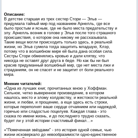
Описание:
В детстве старшая из трех сестер Стори — Эльв —
придумала тайный мир под названием Арнелль, где все
было простым и ясным, где не было места предательству и
злу. Арнелль возник в голове у Эльв после того страшного
происшествия, о котором она никому не рассказывала.
Такие вещи могли происходить только здесь, в реальной
жизни, но Эльв сумела тогда защитить младшую, Клэр,
потому что в волшебном мире ей была дана особая сила.
Сестры Стори обменялись кровью и дали клятву, что
никогда не оставят друг друга в беде. Но как бы ни был
красив придуманный волшебный мир, где нет места лжи и
страданиям, он не спасет и не защитит от боли реального
мира.
Мнение читателей:
«Одна из лучших книг, прочитанных мною у Хоффман.
Сильное, четко выверенное произведение, в котором
нашлось место и злому колдовству, и жестокости реальной
жизни, и любви, и прощению, а еще здесь есть строки,
которые переполнят ваше сердце отчаянием или надеждой,
горечью или сладостью поцелуев. Каждая глава - это
сказка по имени жизнь, и до последнего трудно сказать,
будет ли у этой истории счастливый финал…»
«"Помеченная звёздами" - это история одной семьи, чью
жизни исковеркало до невообразимости одно-единственное