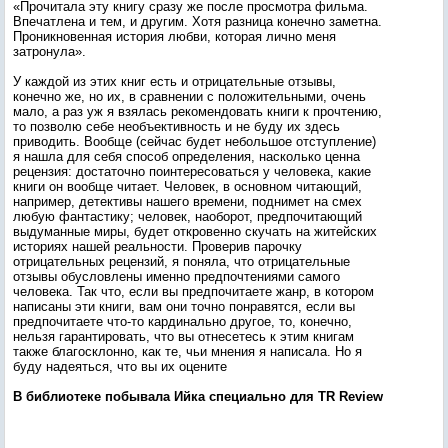
«Прочитала эту книгу сразу же после просмотра фильма.
Впечатлена и тем, и другим. Хотя разница конечно заметна.
Проникновенная история любви, которая лично меня
затронула».
У каждой из этих книг есть и отрицательные отзывы,
конечно же, но их, в сравнении с положительными, очень
мало, а раз уж я взялась рекомендовать книги к прочтению,
то позволю себе необъективность и не буду их здесь
приводить. Вообще (сейчас будет небольшое отступление)
я нашла для себя способ определения, насколько ценна
рецензия: достаточно поинтересоваться у человека, какие
книги он вообще читает. Человек, в основном читающий,
например, детективы нашего времени, поднимет на смех
любую фантастику; человек, наоборот, предпочитающий
выдуманные миры, будет откровенно скучать на житейских
историях нашей реальности. Проверив парочку
отрицательных рецензий, я поняла, что отрицательные
отзывы обусловлены именно предпочтениями самого
человека. Так что, если вы предпочитаете жанр, в котором
написаны эти книги, вам они точно понравятся, если вы
предпочитаете что-то кардинально другое, то, конечно,
нельзя гарантировать, что вы отнесетесь к этим книгам
также благосклонно, как те, чьи мнения я написала. Но я
буду надеяться, что вы их оцените
В библиотеке побывала Ийка специально для TR Review