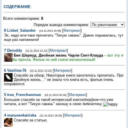
СОДЕРЖАНИЕ
Всего комментариев
:
8
Порядок вывода комментариев:
8
Lisbet_Salander
[
Материал
]
(14.11.2013 16:58)
Эх, надо все-таки прочитать "Тихую гавань". Давно порывалась, тут
еще раз напомнили!
7
Deruddy
[
Материал
]
(12.11.2013 12:12)
Бен Шервуд. Двойная жизнь Чарли Сент-Клауда
– вот эту я
бы прочла. Фильм по ней сняли великолепный!
6
Vasilina-76
[
Материал
]
(10.11.2013 13:10)
Спасибо за обзор. Некоторые книги захотелось прочитать. Про
"Двойную жизнь..." не знала что книга есть, фильм очень
понравился.
5
true_Frenchwoman
[
Материал
]
(02.11.2013 00:26)
Большое спасибо за такой интересный книгообзор)кое-что уже
читала, а вот "Тихую гавань" заношу в свою библиотеку
4
marusenkairiska
[
Материал
]
(31.10.2013 18:29)
Спасибо за статью.