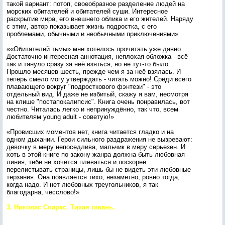
такой вариант: потоп, своеобразное разделение людей на
морских обитателей и обитателей суши. Интересное
раскрытие мира, его внешнего облика и его жителей. Наряду
с этим, автор показывает жизнь подростка, с его
проблемами, обычными и необычными приключениями»
««Обитателей тьмы» мне хотелось прочитать уже давно.
Достаточно интересная аннотация, неплохая обложка - всё
так и тянуло сразу за неё взяться, но не тут-то было.
Прошло месяцев шесть, прежде чем я за неё взялась. И
теперь смело могу утверждать - читать можно! Среди всего
плавающего вокруг "подросткового фэнтези" - это
отдельный вид. И даже не избитый, скажу я вам, несмотря
на клише "постапокалипсис". Книга очень понравилась, вот
честно. Читалась легко и непринуждённо, так что, всем
любителям young adult - советую!»
«Провисших моментов нет, книга читается гладко и на
одном дыхании. Герои сильного раздражения не вызревают:
девочку в меру непоседлива, мальчик в меру серьезен. И
хоть в этой книге по закону жанра должна быть любовная
линия, тебе не хочется плеваться и поскорее
перелистывать страницы, лишь бы не видеть эти любовные
терзания. Она появляется тихо, незаметно, ровно тогда,
когда надо. И нет любовных треугольников, я так
благодарна, чесслово!»
3. Николас Спаркс. Тихая гавань.