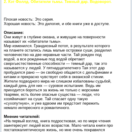
2. Кэт Фоллд. Обитатели тьмы. Темный дар. Водоворот.
Плохая новость: Это серия.
Хорошая новость: Это дилогия, и обе книги уже в доступе.
Описание:
Они живут в глубине океана, и живущие на поверхности
называют их «обитатели тьмы».
Мир изменился. Грандиозный потоп, в результате которого
на планете остались лишь малые островки суши, разделил
человечество на две неравные части. Тай рожден под
водой, а все рожденные под водой обретают
сверхъестественные способности — темный дар, так это
называется у людей. У пятнадцатилетнего Тая этот дар
пробудился рано — он свободно общается с дельфинами и
китами и прекрасно чувствует себя в океанской стихии.
Жители подводного мира не слишком избалованы судьбой,
каждый день для них — суровое испытание. Ведь им
приходится бороться за жизнь не только с морскими
тварями, есть более опасные существа — люди, что
хозяйничают на суше. Тай спасает одну такую
«сухопутную», и уже вдвоем им предстоит пережить
немало интересного и романтичного.
Мнение читателей:
«На первый взгляд, книга подростковая, но по мере чтения
заинтересует людей всех возрастов. Мало читала книги про
постапокалиптическую жизнь, но мне очень понравился