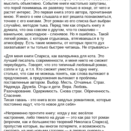
мыслить объективно. Событие книги настолько запутаны,
что порой понимаешь их развязку только в конце, от чего и
растет интерес. Это первая книга этого автора, прочитанная
мною. Я много о нем слышала и вот решила познакомиться,
точнее с его книгами. Этот роман из его списка был выбран
случайно, методом тыка. Перед тем как открыть книгу я
думала, что она совсем о другом, что-то смазливо –
ванильное, шоколадное - слюнявое. Но я ошиблась. Такой
легкий роман, с которым отдыхаешь, втягиваешься в ту
атмосферу. Есть такие моменты, от которых просто дух
захватывает и ты только быстрее читаешь. Не отрываясь»
«Для меня книги Спаркса, как валерьянка для кота. Это
лучший писатель современности, и меня никто не сможет
переубедить. Говорят, что это типичный любовный роман,
сопли и т.д. и т.п. Кто сможет уместить в одну книгу,
столько, что сам не можешь понять, как слова вытекают в
предложения, а предложения вытекают в проблемы
поставленные автором. Выбор. Месть. Отчаянье. Страх.
Надежда. Дружба. Отцы и дети. Вера. Любовь.
Разочарование. Одержимость. Снова страх. Обреченность.
Спасение.
Тихая гавань - это книга всех заядлых романтиков, которые
постоянно ищут, что-то новое для себя»
«Непременно прочтите книгу: когда у вас весёлое
настроение, либо тяжело на душе — это как раз тот роман
(впрочем, как и большинство творений Николаса Спаркса),
пропустив которые, вы многое потеряете, и возможность
смотреть на мир новыми глазами — в первую очередь».