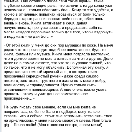
событие. Оно оставило после себя такие шрамы, такие
глубокие кровоточащие раны, что излечить их до конца уже
невозможно - только облегчить боль. Кому-то это удаётся, а
кто-то в отчаянных попытках избавиться от боли только
бередит старые раны и наносит себе новые, обжигаясь
вновь и вновь. Книга затягивает в себя, давая
почувствовать, прочувствовать и представить себя на
месте каждого персонажа только для того, чтобы вздронуть
и подумать - не дай Бог…»
«От этой книги у меня до сих пор мурашки по коже. На меня
редко что-то производит подобное впечатление, будь то
книга, фильм или музыка. Книга меня потрясла настолько,
что я долгое время не могла взяться за что-то другое. Дело
даже не в самом сюжете, это что-то на уровне эмоций, что-
то такое, что я не могу объяснить. Вспоминая эту книгу, я
представляю темный мрачный лес, в котором течет
прозрачный серебристый ручей - даже среди самого
плохого, жестокого, грустного в жизни есть место добру,
волшебству и справедливости. Нужно только быть
отзывчивыми и понимающими. А еще очень важно уметь
прощать - этому и учит данное замечательное
произведение…»
Не буду писать свое мнение, если бы мне книга не
понравилась, ее бы не было в подборке, могу только
сказать, что и сейчас, стоит мне вспомнить всего пять слов
на арнелльском, у меня наворачиваются слезы. Nom brava
gig… Reuna malin! (Моя отважная сестра, спаси меня!).