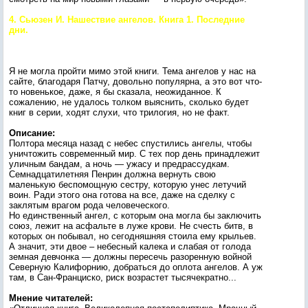
4. Сьюзен И. Нашествие ангелов. Книга 1. Последние
дни.
Я не могла пройти мимо этой книги. Тема ангелов у нас на
сайте, благодаря Патчу, довольно популярна, а это вот что-
то новенькое, даже, я бы сказала, неожиданное. К
сожалению, не удалось толком выяснить, сколько будет
книг в серии, ходят слухи, что трилогия, но не факт.
Описание:
Полтора месяца назад с небес спустились ангелы, чтобы
уничтожить современный мир. С тех пор день принадлежит
уличным бандам, а ночь — ужасу и предрассудкам.
Семнадцатилетняя Пенрин должна вернуть свою
маленькую беспомощную сестру, которую унес летучий
воин. Ради этого она готова на все, даже на сделку с
заклятым врагом рода человеческого.
Но единственный ангел, с которым она могла бы заключить
союз, лежит на асфальте в луже крови. Не счесть битв, в
которых он побывал, но сегодняшняя стоила ему крыльев.
А значит, эти двое – небесный калека и слабая от голода
земная девчонка — должны пересечь разоренную войной
Северную Калифорнию, добраться до оплота ангелов. А уж
там, в Сан-Франциско, риск возрастет тысячекратно...
Мнение читателей: