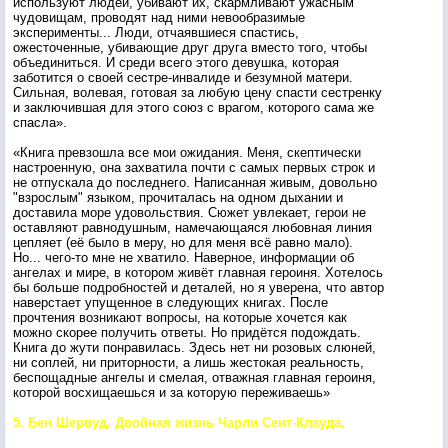
используют людей, убивают их, скармливают ужасным
чудовищам, проводят над ними невообразимые
эксперименты... Люди, отчаявшиеся спастись,
ожесточенные, убивающие друг друга вместо того, чтобы
объединиться. И среди всего этого девушка, которая
заботится о своей сестре-инвалиде и безумной матери.
Сильная, волевая, готовая за любую цену спасти сестренку
и заключившая для этого союз с врагом, которого сама же
спасла».
«Книга превзошла все мои ожидания. Меня, скептически
настроенную, она захватила почти с самых первых строк и
не отпускала до последнего. Написанная живым, довольно
"взрослым" языком, прочиталась на одном дыхании и
доставила море удовольствия. Сюжет увлекает, герои не
оставляют равнодушным, намечающаяся любовная линия
цепляет (её было в меру, но для меня всё равно мало).
Но... чего-то мне не хватило. Наверное, информации об
ангелах и мире, в котором живёт главная героиня. Хотелось
бы больше подробностей и деталей, но я уверена, что автор
наверстает упущенное в следующих книгах. После
прочтения возникают вопросы, на которые хочется как
можно скорее получить ответы. Но придётся подождать.
Книга до жути понравилась. Здесь нет ни розовых слюней,
ни соплей, ни приторности, а лишь жестокая реальность,
беспощадные ангелы и смелая, отважная главная героиня,
которой восхищаешься и за которую переживаешь»
5. Бен Шервуд. Двойная жизнь Чарли Сент-Клауда.