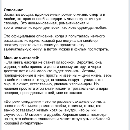
Описание:
Захватывающий, вдохновенный роман о жизни, смерти и
любви, которая способна подарить человеку истинную
свободу. Это необыкновенная, романтическая и
трогательная история для всех, кто хоть однажды любил.
Это официальное описание, когда я попыталась немного
рассказать историю, каждый раз получался спойлер,
поэтому просто очень советую прочитать эту
замечательную книгу, а потом можно и фильм посмотреть.
Мнение читателей:
«Эта книга никогда не станет классикой. Вероятно, она
издана, чтобы принести деньги своему автору, и через
десяток лет о ней мало кто будет помнить. Истины,
преподнесенные в ней, просты и извечны – цени жизнь, верь
в себя и немного - в чудо, оглянись вокруг – увидь этот
мир! А сюжет, естественно, увенчан хэппи-эндом. Но
наивная простота этой книги какая-то трогательная и пары
вечеров, проведенных с ней, мне не жалко»
«Вопреки ожиданиям - это не розовые сахарные сопли, а
вполне себе ничего роман о любви, о жизни, о том, как
важно оставаться живым хотя бы внутри, что бы ни
случилось. О смерти, о дружбе. Хорошая книга, несмотря
на то, что обложка слащавая и может отпугнуть любителей
хорошей литературы»