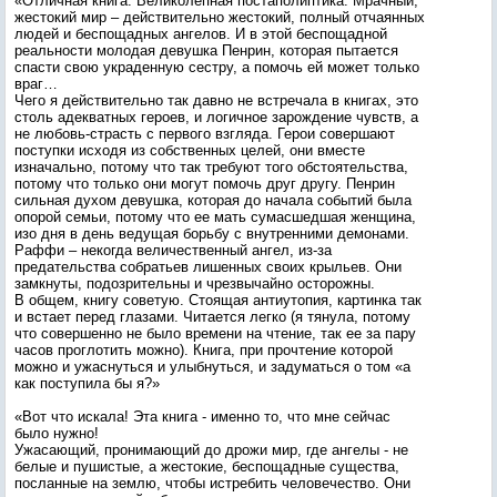
«Отличная книга. Великолепная постаполиптика. Мрачный,
жестокий мир – действительно жестокий, полный отчаянных
людей и беспощадных ангелов. И в этой беспощадной
реальности молодая девушка Пенрин, которая пытается
спасти свою украденную сестру, а помочь ей может только
враг…
Чего я действительно так давно не встречала в книгах, это
столь адекватных героев, и логичное зарождение чувств, а
не любовь-страсть с первого взгляда. Герои совершают
поступки исходя из собственных целей, они вместе
изначально, потому что так требуют того обстоятельства,
потому что только они могут помочь друг другу. Пенрин
сильная духом девушка, которая до начала событий была
опорой семьи, потому что ее мать сумасшедшая женщина,
изо дня в день ведущая борьбу с внутренними демонами.
Раффи – некогда величественный ангел, из-за
предательства собратьев лишенных своих крыльев. Они
замкнуты, подозрительны и чрезвычайно осторожны.
В общем, книгу советую. Стоящая антиутопия, картинка так
и встает перед глазами. Читается легко (я тянула, потому
что совершенно не было времени на чтение, так ее за пару
часов проглотить можно). Книга, при прочтение которой
можно и ужаснуться и улыбнуться, и задуматься о том «а
как поступила бы я?»
«Вот что искала! Эта книга - именно то, что мне сейчас
было нужно!
Ужасающий, пронимающий до дрожи мир, где ангелы - не
белые и пушистые, а жестокие, беспощадные существа,
посланные на землю, чтобы истребить человечество. Они