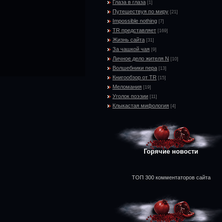
Глаза в глаза
[1]
Путешествуя по миру
[21]
Impossible nothing
[7]
TR представляет
[169]
Жизнь сайта
[31]
За чашкой чая
[9]
Личное дело жителя N
[10]
Волшебники пера
[13]
Книгообзор от TR
[15]
Меломания
[19]
Уголок поэзии
[11]
Клыкастая мифология
[4]
Горячие новости
ТОП 300 комментаторов сайта