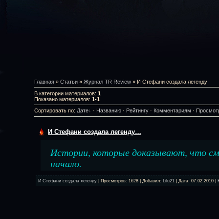
Главная
»
Статьи
»
Журнал TR Review
» И Стефани создала легенду
В категории материалов
:
1
Показано материалов
:
1-1
Сортировать по
:
Дате
·
Названию
·
Рейтингу
·
Комментариям
·
Просмот
И Стефани создала легенду…
Истории, которые доказывают, что см
начало.
И Стефани создала легенду
| Просмотров: 1628 | Добавил:
Lilu21
| Дата:
07.02.2010
|