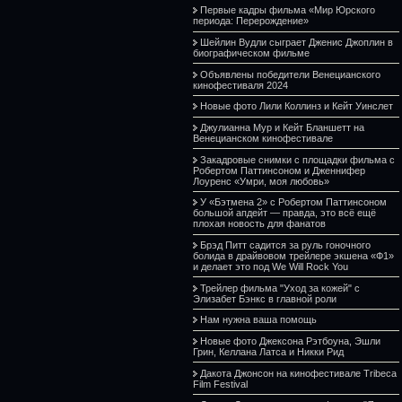
Первые кадры фильма «Мир Юрского
периода: Перерождение»
Шейлин Вудли сыграет Дженис Джоплин в
биографическом фильме
Объявлены победители Венецианского
кинофестиваля 2024
Новые фото Лили Коллинз и Кейт Уинслет
Джулианна Мур и Кейт Бланшетт на
Венецианском кинофестивале
Закадровые снимки с площадки фильма с
Робертом Паттинсоном и Дженнифер
Лоуренс «Умри, моя любовь»
У «Бэтмена 2» с Робертом Паттинсоном
большой апдейт — правда, это всё ещё
плохая новость для фанатов
Брэд Питт садится за руль гоночного
болида в драйвовом трейлере экшена «Ф1»
и делает это под We Will Rock You
Трейлер фильма "Уход за кожей" с
Элизабет Бэнкс в главной роли
Нам нужна ваша помощь
Новые фото Джексона Рэтбоуна, Эшли
Грин, Келлана Латса и Никки Рид
Дакота Джонсон на кинофестивале Tribeca
Film Festival