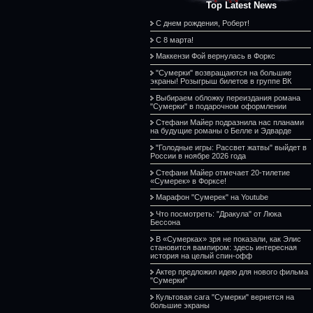
Top Latest News
С днем рождения, Роберт!
С 8 марта!
Маккензи Фой вернулась в Форкс
"Сумерки" возвращаются на большие
экраны! Розыгрыш билетов в группе ВК
Выбираем обложку переиздания романа
"Сумерки" в подарочном оформлении
Стефани Майер подразнила нас планами
на будущие романы о Белле и Эдварде
"Голодные игры: Рассвет жатвы" выйдет в
России в ноябре 2026 года
Стефани Майер отмечает 20-тилетие
«Сумерек» в Форксе!
Марафон "Сумерек" на Youtube
Что посмотреть: "Дракула" от Люка
Бессона
В «Сумерках» зря не показали, как Элис
становится вампиром: здесь интересная
история на целый спин-офф
Актер предложил идею для нового фильма
"Сумерки"
Культовая сага "Сумерки" вернется на
большие экраны