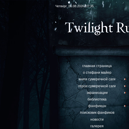
Четверг 06.08.2026 07:35
главная страница
о стефани майер
книги сумеречной саги
герои сумеречной саги
экранизации
библиотека
фанфикшн
поисковик фанфиков
новости
галерея