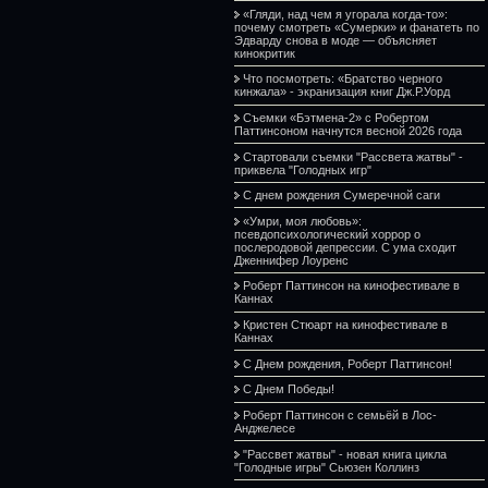
«Гляди, над чем я угорала когда-то»:
почему смотреть «Сумерки» и фанатеть по
Эдварду снова в моде — объясняет
кинокритик
Что посмотреть: «Братство черного
кинжала» - экранизация книг Дж.Р.Уорд
Съемки «Бэтмена-2» с Робертом
Паттинсоном начнутся весной 2026 года
Стартовали съемки "Рассвета жатвы" -
приквела "Голодных игр"
С днем рождения Сумеречной саги
«Умри, моя любовь»:
псевдопсихологический хоррор о
послеродовой депрессии. С ума сходит
Дженнифер Лоуренс
Роберт Паттинсон на кинофестивале в
Каннах
Кристен Стюарт на кинофестивале в
Каннах
С Днем рождения, Роберт Паттинсон!
С Днем Победы!
Роберт Паттинсон с семьёй в Лос-
Анджелесе
"Рассвет жатвы" - новая книга цикла
"Голодные игры" Сьюзен Коллинз