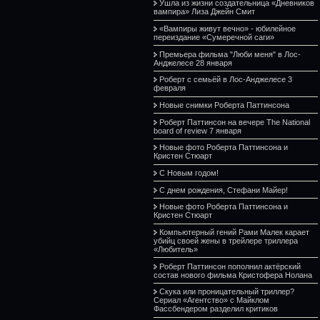
Ушла из жизни создательница «Дневников
вампира» Лиза Джейн Смит
«Вампиры живут вечно» - юбилейное
переиздание «Сумеречной саги»
Премьера фильма "Люби меня" в Лос-
Анджелесе 28 января
Роберт с семьёй в Лос-Анджелесе 3
февраля
Новые снимки Роберта Паттинсона
Роберт Паттинсон на вечере The National
board of review 7 января
Новые фото Роберта Паттинсона и
Кристен Стюарт
С Новым годом!
С днем рождения, Стефани Майер!
Новые фото Роберта Паттинсона и
Кристен Стюарт
Компьютерный гений Рами Малек карает
убийц своей жены в трейлере триллера
«Любитель»
Роберт Паттинсон пополнил актёрский
состав нового фильма Кристофера Нолана
Скука или проницательный триллер?
Сериал «Агентство» с Майклом
Фассбендером разделил критиков