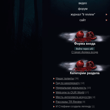
видео
форум
журнал "tr review"
сайт
Форма входа
Войти через uID
Старая форма входа
Категории раздела
Наши таланты
[39]
Гид по кинопрокату
[18]
Нереальная реальность
[10]
Welcome to OUR World
[17]
Месть интеллекта искусству
[4]
Рассказы TR Review
[9]
И Стефани создала легенду
[1]