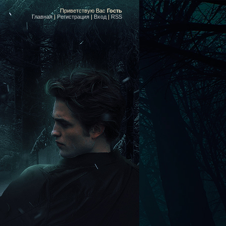
Приветствую Вас
Гость
Главная
|
Регистрация
|
Вход
|
RSS