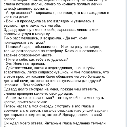
слегка потерев иголки, отчего по комнате поплыл лёгкий
шлейф хвойного аромата.
- А где хозяева? – спросила я, понимая, что мы находимся в
частном доме.
- Вон, - я проследила за его взглядом и уткнулась в
зеркало, где отражались мы оба.
Эдвард притянул меня к себе, зарываясь лицом в мои
волосы и целуя в макушку.
Тихо рассмеявшись, я возразила. - Да нет, кому
принадлежит этот дом?
- Пожилой паре, - объяснил он. - Я их ни разу не видел,
только разговаривал по телефону. Ключ они оставили в
заранее оговоренном месте.
- Ничего себе, как тебе это удалось?
- Это Элис постаралась.
- Действительно, какая я недогадливая, - наши губы
встретились, легко соприкоснувшись, и мне показалось, что
в этом простом касании было обещание чего-то большего,
для этой ночи, которая почти наступила или для другой –
неважно. - Чем займёмся?
Эдвард долго смотрел на меня, прежде чем ответить,
словно проверяя какие-то свои догадки.
- А чем ты хочешь заняться? – его руки обняли меня чуть
крепче, притянули ближе.
Теперь настала моя очередь смотреть в его глаза и
временить с ответом, пытаясь отыскать наилучший вариант
для скрытого подтекста, который Эдвард вложил в свой
вопрос.
Он ждал моего ответа. Янтарные глаза медленно темнели.