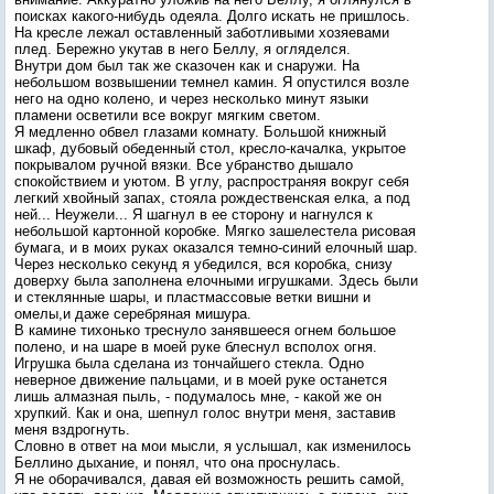
поисках какого-нибудь одеяла. Долго искать не пришлось.
На кресле лежал оставленный заботливыми хозяевами
плед. Бережно укутав в него Беллу, я огляделся.
Внутри дом был так же сказочен как и снаружи. На
небольшом возвышении темнел камин. Я опустился возле
него на одно колено, и через несколько минут языки
пламени осветили все вокруг мягким светом.
Я медленно обвел глазами комнату. Большой книжный
шкаф, дубовый обеденный стол, кресло-качалка, укрытое
покрывалом ручной вязки. Все убранство дышало
спокойствием и уютом. В углу, распространяя вокруг себя
легкий хвойный запах, стояла рождественская елка, а под
ней... Неужели... Я шагнул в ее сторону и нагнулся к
небольшой картонной коробке. Мягко зашелестела рисовая
бумага, и в моих руках оказался темно-синий елочный шар.
Через несколько секунд я убедился, вся коробка, снизу
доверху была заполнена елочными игрушками. Здесь были
и стеклянные шары, и пластмассовые ветки вишни и
омелы,и даже серебряная мишура.
В камине тихонько треснуло занявшееся огнем большое
полено, и на шаре в моей руке блеснул всполох огня.
Игрушка была сделана из тончайшего стекла. Одно
неверное движение пальцами, и в моей руке останется
лишь алмазная пыль, - подумалось мне, - какой же он
хрупкий. Как и она, шепнул голос внутри меня, заставив
меня вздрогнуть.
Словно в ответ на мои мысли, я услышал, как изменилось
Беллино дыхание, и понял, что она проснулась.
Я не оборачивался, давая ей возможность решить самой,