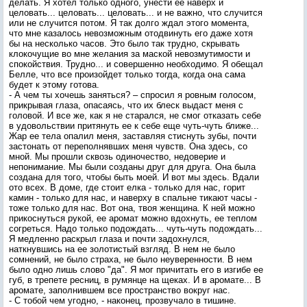
делать. Я хотел только одного, унести ее наверх и
целовать... целовать... целовать... и не важно, что случится
или не случится потом. Я так долго ждал этого момента,
что мне казалось невозможным отодвинуть его даже хотя
бы на несколько часов. Это было так трудно, скрывать
клокочущие во мне желания за маской невозмутимости и
спокойствия. Трудно... и совершенно необходимо. Я обещал
Белле, что все произойдет только тогда, когда она сама
будет к этому готова.
- А чем ты хочешь заняться? – спросил я ровным голосом,
прикрывая глаза, опасаясь, что их блеск выдаст меня с
головой. И все же, как я не старался, не смог отказать себе
в удовольствии притянуть ее к себе еще чуть-чуть ближе...
Жар ее тела опалил меня, заставляя стиснуть зубы, почти
застонать от переполнявших меня чувств. Она здесь, со
мной. Мы прошли сквозь одиночество, недоверие и
непонимание. Мы были созданы друг для друга. Она была
создана для того, чтобы быть моей. И вот мы здесь. Вдали
ото всех. В доме, где стоит елка - только для нас, горит
камин - только для нас, и наверху в спальне тикают часы -
тоже только для нас. Вот она, твоя женщина. К ней можно
прикоснуться рукой, ее аромат можно вдохнуть, ее теплом
согреться. Надо только подождать... чуть-чуть подождать...
Я медленно раскрыл глаза и почти задохнулся,
наткнувшись на ее золотистый взгляд. В нем не было
сомнений, не было страха, не было неуверенности. В нем
было одно лишь слово "да". Я мог причитать его в изгибе ее
губ, в трепете ресниц, в румянце на щеках. И в аромате... В
аромате, заполнившем все пространство вокруг нас.
- С тобой чем угодно, - наконец, прозвучало в тишине.