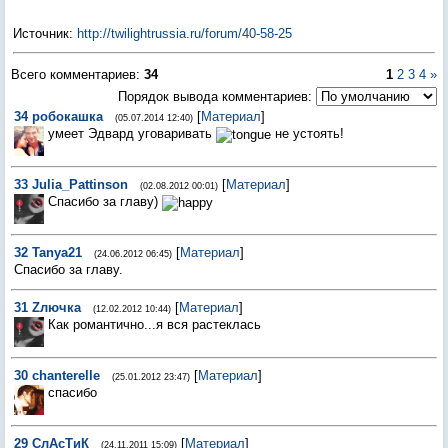
Источник
:
http://twilightrussia.ru/forum/40-58-25
Всего комментариев
:
34
1
2
3
4
»
Порядок вывода комментариев:
34
робокашка
[
Материал
]
(05.07.2014 12:40)
умеет Эдвард уговаривать
не устоять!
33
Julia_Pattinson
[
Материал
]
(02.08.2012 00:01)
Спасибо за главу)
32
Tanya21
[
Материал
]
(24.06.2012 06:45)
Спасибо за главу.
31
Zлючка
[
Материал
]
(12.02.2012 10:44)
Как романтично...я вся растеклась
30
chanterelle
[
Материал
]
(25.01.2012 23:47)
спасибо
29
СлАсТиК
[
Материал
]
(24.11.2011 15:09)