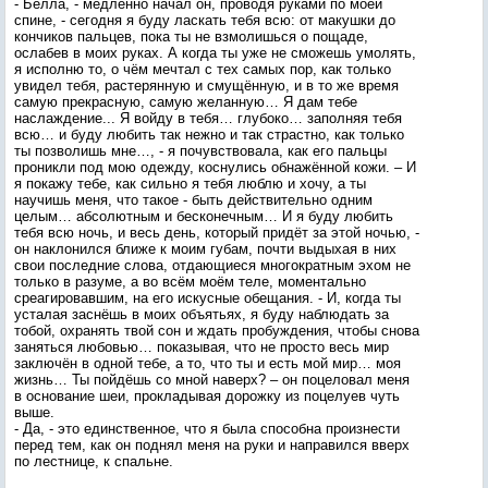
- Белла, - медленно начал он, проводя руками по моей
спине, - сегодня я буду ласкать тебя всю: от макушки до
кончиков пальцев, пока ты не взмолишься о пощаде,
ослабев в моих руках. А когда ты уже не сможешь умолять,
я исполню то, о чём мечтал с тех самых пор, как только
увидел тебя, растерянную и смущённую, и в то же время
самую прекрасную, самую желанную… Я дам тебе
наслаждение... Я войду в тебя… глубоко… заполняя тебя
всю… и буду любить так нежно и так страстно, как только
ты позволишь мне…, - я почувствовала, как его пальцы
проникли под мою одежду, коснулись обнажённой кожи. – И
я покажу тебе, как сильно я тебя люблю и хочу, а ты
научишь меня, что такое - быть действительно одним
целым… абсолютным и бесконечным… И я буду любить
тебя всю ночь, и весь день, который придёт за этой ночью, -
он наклонился ближе к моим губам, почти выдыхая в них
свои последние слова, отдающиеся многократным эхом не
только в разуме, а во всём моём теле, моментально
среагировавшим, на его искусные обещания. - И, когда ты
усталая заснёшь в моих объятьях, я буду наблюдать за
тобой, охранять твой сон и ждать пробуждения, чтобы снова
заняться любовью… показывая, что не просто весь мир
заключён в одной тебе, а то, что ты и есть мой мир… моя
жизнь… Ты пойдёшь со мной наверх? – он поцеловал меня
в основание шеи, прокладывая дорожку из поцелуев чуть
выше.
- Да, - это единственное, что я была способна произнести
перед тем, как он поднял меня на руки и направился вверх
по лестнице, к спальне.