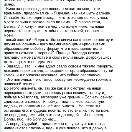
исчез.
- Вина за произошедшее всецело лежит на мне, - тем
временем, продолжал он. - Я думал, как нам быть дальше.
И нашёл только один выход, - что-то холодное коснулось
моего пальца и заскользило по нему. - Я люблю тебя,
Белла. И я хочу, - мой взгляд скользнул ниже, на наши
переплетённые руки, - чтобы ты стала моей, полностью...
моей.
Тонкий золотой ободок с тёмно синим сапфиром по центру и
двумя небольшими ярко подмигивающими брильянтами,
образовывали собой ту форму, что в ювелирном деле
принято называть "короной". Пальцы Эдварда нежно
погладили моё запястье и скользнули выше, дотронувшись
до кольца, что он одел мне.
- Эдвард... это... - мне вдруг стало совсем тяжело говорить,
дыхание перехватило, а посредине горла образовался тугой
комок, и я с ужасом осознала, что сейчас расплачусь.
- Это помолвка, - его голос прозвучал неожиданно громко в
повисшей тишине.
До этого момента, он, так же как и я смотрел на наши
перекрещенные руки, но теперь резко вскинул голову и,
поймав мой взгляд, заговорил уже громче. - Если ты сейчас
снимешь это кольцо. Я пойму, - подняв мою раскрытую
ладонь, он положил на неё два билета. - Но, если ты
оставишь его, и будешь носить, то это значит, что ты моя,
не перед людьми, ибо, что нам до людей... И не перед
Богом, ибо, что Богу до нас...
- А перед Судьбой, - продолжила я, чувствуя, как глаза
наполняются слезами, ведь я уже поняла, что я держу в