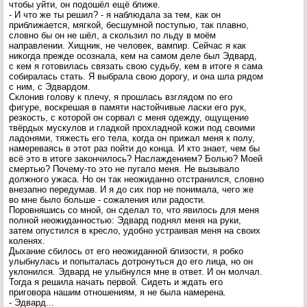
чтобы уйти, он подошёл ещё ближе.
- И что же ты решил? - я наблюдала за тем, как он
приближается, мягкой, бесшумной поступью, так плавно,
словно бы он не шёл, а скользил по льду в моём
направлении. Хищник, не человек, вампир. Сейчас я как
никогда прежде осознала, кем на самом деле был Эдвард,
с кем я готовилась связать свою судьбу, кем в итоге я сама
собиралась стать. Я выбрала свою дорогу, и она шла рядом
с ним, с Эдвардом.
Склонив голову к плечу, я прошлась взглядом по его
фигуре, воскрешая в памяти настойчивые ласки его рук,
резкость, с которой он сорвал с меня одежду, ощущение
твёрдых мускулов и гладкой прохладной кожи под своими
ладонями, тяжесть его тела, когда он прижал меня к полу,
намереваясь в этот раз пойти до конца. И кто знает, чем бы
всё это в итоге закончилось? Наслаждением? Болью? Моей
смертью? Почему-то это не пугало меня. Не вызывало
должного ужаса. Но он так неожиданно отстранился, словно
внезапно передумав. И я до сих пор не понимала, чего же
во мне было больше - сожаления или радости.
Поровняшись со мной, он сделал то, что явилось для меня
полной неожиданностью: Эдвард поднял меня на руки,
затем опустился в кресло, удобно устраивая меня на своих
коленях.
Дыхание сбилось от его неожиданной близости, я робко
улыбнулась и попыталась дотронуться до его лица, но он
уклонился. Эдвард не улыбнулся мне в ответ. И он молчал.
Тогда я решила начать первой. Сидеть и ждать его
приговора нашим отношениям, я не была намерена.
- Эдвард...