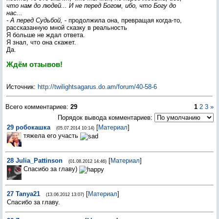
что нам до людей... И не перед Богом, ибо, что Богу до
нас...
- А перед Судьбой,
- продолжила она, превращая когда-то,
рассказанную мной сказку в реальность
Я больше не ждал ответа.
Я знал, что она скажет.
Да.
Ждём отзывов!
Источник
:
http://twilightsagarus.do.am/forum/40-58-6
Всего комментариев
:
29
1
2
3
»
Порядок вывода комментариев:
29
робокашка
[
Материал
]
(05.07.2014 10:14)
тяжела его участь
28
Julia_Pattinson
[
Материал
]
(01.08.2012 14:46)
Спасибо за главу)
27
Tanya21
[
Материал
]
(13.06.2012 13:07)
Спасибо за главу.