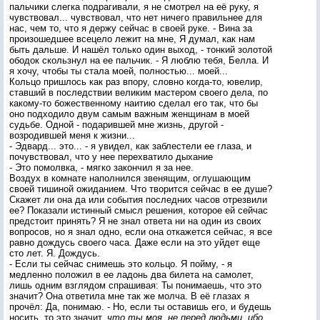
пальчики слегка подрагивали, я не смотрел на её руку, я
чувствовал... чувствовал, что нет ничего правильнее для
нас, чем то, что я держу сейчас в своей руке. - Вина за
произошедшее всецело лежит на мне, Я думал, как нам
быть дальше. И нашёл только один выход, - тонкий золотой
ободок скользнул на ее пальчик. - Я люблю тебя, Белла. И
я хочу, чтобы ты стала моей, полностью... моей...
Кольцо пришлось как раз впору, словно когда-то, ювелир,
ставший в последствии великим мастером своего дела, по
какому-то божественному наитию сделал его так, что бы
оно подходило двум самым важным женщинам в моей
судьбе. Одной - подарившей мне жизнь, другой -
возродившей меня к жизни...
- Эдвард... это... - я увидел, как заблестели ее глаза, и
почувствовал, что у нее перехватило дыхание
- Это помолвка, - мягко закончил я за нее.
Воздух в комнате наполнился звенящим, оглушающим
своей тишиной ожиданием. Что творится сейчас в ее душе?
Скажет ли она да или события последних часов отрезвили
ее? Показали истинный смысл решения, которое ей сейчас
предстоит принять? Я не знал ответа ни на один из своих
вопросов, но я знал одно, если она откажется сейчас, я все
равно дождусь своего часа. Даже если на это уйдет еще
сто лет. Я. Дождусь.
- Если ты сейчас снимешь это кольцо. Я пойму, - я
медленно положил в ее ладонь два билета на самолет,
лишь одним взглядом спрашивая: Ты понимаешь, что это
значит? Она ответила мне так же молча. В её глазах я
прочёл: Да, понимаю. - Но, если ты оставишь его, и будешь
носить, то это значит,
что ты моя, не перед людьми, ибо,