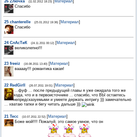
26
Zлючка
[
Материал
]
(11.02.2012 18:23)
Спасибо
25
chanterelle
[
Материал
]
(25.01.2012 19:36)
Спасибо
24
СлАсТиК
[
Материал
]
(24.11.2011 00:12)
великолепно!!!
23
freeiz
[
Материал
]
(16.08.2011 13:40)
ваааау!!! романтика какая!
22
RedGirll
[
Материал
]
(26.07.2011 19:01)
...фуф ... после предыдущей главы я уже ожидала того же
хода, что и в первоисточнике ... спасибо, что ВЫ остаетесь
непредсказуемыми и умеете держать интригу ))) замечательно
... хватаю тапки и бегу читать дальше )))
21
Тесс
[
Материал
]
(10.07.2011 22:52)
Боже мой!!!! Пожалуй, это самое умное, что он