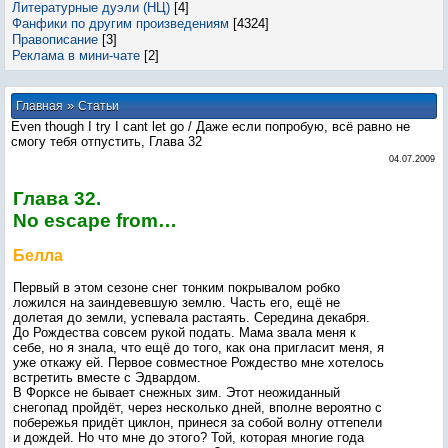
Литературные дуэли (НЦ)
[4]
Фанфики по другим произведениям
[4324]
Правописание
[3]
Реклама в мини-чате
[2]
»
Главная
Статьи
Even though I try I cant let go / Даже если попробую, всё равно не
смогу тебя отпустить, Глава 32
04.07.2009
Глава 32.
No escape from…
Белла
Первый в этом сезоне снег тонким покрывалом робко
ложился на заиндевевшую землю. Часть его, ещё не
долетая до земли, успевала растаять. Середина декабря.
До Рождества совсем рукой подать. Мама звала меня к
себе, но я знала, что ещё до того, как она пригласит меня, я
уже откажу ей. Первое совместное Рождество мне хотелось
встретить вместе с Эдвардом.
В Форксе не бывает снежных зим. Этот неожиданный
снегопад пройдёт, через несколько дней, вполне вероятно с
побережья придёт циклон, принеся за собой волну оттепели
и дождей. Но что мне до этого? Той, которая многие года