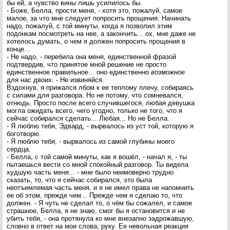
бы ей, а чувство вины лишь усилилось бы.
- Боже, Белла, прости меня, - хотя это, пожалуй, самое
малое, за что мне следует попросить прощения. Начинать
надо, пожалуй, с той минуты, когда я позволил этим
подонкам посмотреть на нее, а закончить... ох, мне даже не
хотелось думать, о чем я должен попросить прощения в
конце...
- Не надо, - перебила она меня, единственной фразой
подтвердив, что принятое мной решение не просто
единственное правильное... оно единственно
возможное
для нас двоих. - Не извиняйся.
Вздохнув, я прижался лбом к ее теплому плечу, собираясь
с силами для разговора. Но не потому, что сомневался,
отнюдь. Просто после всего случившегося, любая девушка
могла ожидать всего, чего угодно, только не того, что я
сейчас собирался сделать... Любая... Но не Белла.
- Я люблю тебя, Эдвард, - вырвалось из уст той, которую я
боготворю.
- Я люблю тебя, - вырвалось из самой глубины моего
сердца.
- Белла, с той самой минуты, как я вошёл, - начал я, - ты
пытаешься вести со мной спокойный разговор. Ты видела
худшую часть меня... - мне было неимоверно трудно
сказать, то, что я сейчас собирался, это была
неотъемлемая часть меня, и я не имел права не напомнить
ее об этом, прежде чем... Прежде чем я сделаю то, что
должен. - Я чуть не сделал то, о чём бы сожалел, и самое
страшное, Белла, я не знаю, смог бы я остановится и не
убить тебя, - она протянула ко мне внезапно задрожавшую,
словно в ответ на мои слова, руку. Ее невольная реакция