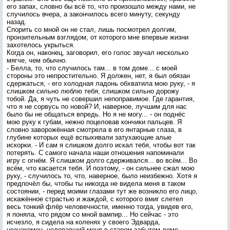
его запах, словно бы всё то, что произошло между нами, не
случилось вчера, а закончилось всего минуту, секунду
назад.
Спорить со мной он не стал, лишь посмотрел долгим,
пронзительным взглядом, от которого мне впервые жизни
захотелось укрыться.
Когда он, наконец, заговорил, его голос звучал несколько
мягче, чем обычно.
- Белла, то, что случилось там... в том доме... с моей
стороны это непростительно. Я должен, нет, я был обязан
сдержаться, - его холодная ладонь обхватила мою руку, - я
слишком сильно люблю тебя, слишком сильно дорожу
тобой. Да, я чуть не совершил непоправимое. Где гарантия,
что я не сорвусь по новой? И, наверное, лучшим для нас
было бы не общаться впредь. Но я не могу... - он поднёс
мою руку к губам, нежно поцеловав кончики пальцев. Я
словно заворожённая смотрела в его янтарные глаза, в
глубине которых ещё вспыхивали затухающие алые
искорки. - И сам я слишком долго искал тебя, чтобы вот так
потерять. С самого начала наши отношения напоминали
игру с огнём. Я слишком долго сдерживался... во всём... Во
всём, что касается тебя. И поэтому, - он сильнее сжал мою
руку, - случилось то, что, наверное, было неизбежно. Хотя я
предпочёл бы, чтобы ты никогда не видела меня в таком
состоянии, - перед моими глазами тут же возникло его лицо,
искажённое страстью и жаждой, с которого вмиг слетел
весь тонкий флёр человечности, именно тогда, увидев его,
я поняла, что рядом со мной вампир... Но сейчас - это
исчезло, я сидела на коленях у своего Эдварда,
незнакомец, целовавший меня в старом забытом доме -