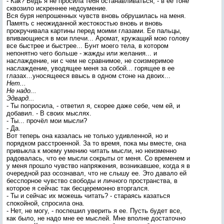
- Как? Ведь я не просила тебя останавливаться, - в ее тоне
сквозило искреннее недоумение.
Вся буря непрошенных чувств вновь обрушилась на меня.
Память с неожиданной жестокостью вновь и вновь
прокручивала картины перед моими глазами. Ее пальцы,
впивающиеся в мои плечи... Аромат, кружащий мою голову
все быстрее и быстрее... Бунт моего тела, в котором
непонятно чего больше - жажды или желания... и
наслаждение, ни с чем не сравнимое, не соизмеримое
наслаждение, уводящее меня за собой... горящее в ее
глазах...уносящееся ввысь в одном стоне на двоих...
Нет...
Не надо...
Эдвард...
- Ты попросила, - ответил я, скорее даже себе, чем ей, и
добавил. - В своих мыслях.
- Ты... прочёл мои мысли?
- Да.
Вот теперь она казалась не только удивленной, но и
порядком расстроенной. За то время, пока мы вместе, она
привыкла к моему умению читать мысли, но неизменно
радовалась, что ее мысли сокрыты от меня. Со временем и
у меня прошло чувство напряжения, возникавшее, когда я в
очередной раз осознавал, что не слышу ее. Это давало ей
бесспорное чувство свободы и личного пространства, в
которое я сейчас так бесцеремонно вторгался.
- Ты и сейчас их можешь читать? - стараясь казаться
спокойной, спросила она.
- Нет, не могу, - поспешил уверить я ее. Пусть будет все,
как было, не надо мне ее мыслей. Мне вполне достаточно