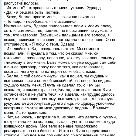
распустив волосы.
- Их много? - оторвавшись от меня, уточнил Эдвард.
- Да, - я решила быть честной.
- Боже, Белла, прости меня, - покаянно начал он.
- Не надо, - перебила я. - Не извиняйся.
Наклонившись, Эдвард прислонился лбом к моему плечу,
хоть и, замолчав, но, видимо, не в состоянии не думать о
том, что натворил. Зарывшись пальцами в его волосы, я
нежно, принимая извинение, погладила его по голове. Он не
отстранился. - Я люблю тебя, Эдвард.
- И я люблю тебя, - раздалось в ответ. Мы немного
помолчали. Я думала о том, что он сказал мне, он
готовился к разговору, наверное, как ему казалось, самому
тяжёлому в его жизни. Быть может, он уже осудил сам себя
и вынес приговор, сразу после того, как остановился,
осознав, чего чуть не натворил со мной... с нами...
- Белла, с той самой минуты, как я вошёл, ты сидишь и
пытаешься вести со мной спокойный разговор. Ты видела
худшую часть меня. Я чуть не сделал то, о чём бы
сожалел, и самое страшное, Белла, я не знаю, смог бы я
остановится и не убить тебя, - я видела, как трудно далось
ему это признание, поэтому, пытаясь утешить, я протянула
руку, желая дотронуться до его лица, но Эдвард уклонился,
неотрывно смотря на мою дрожащую ладонь. - Боишься
меня. И это правильно.
- Нет, не боюсь, - возразила я, не зная, что делать с руками,
я скрестила их на коленях, пытаясь унять неведомо откуда
взявшуюся дрожь. Моё тело всё ещё продолжало
реагировать на его близость. И это не было продиктовано
страхом. Оно всё ещё помнило его прикосновения, хранило