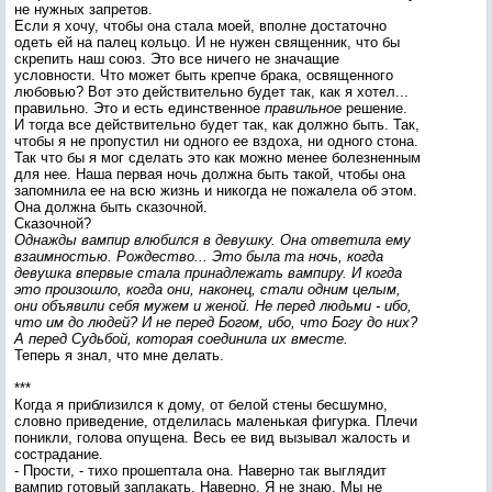
не нужных запретов.
Если я хочу, чтобы она стала моей, вполне достаточно
одеть ей на палец кольцо. И не нужен священник, что бы
скрепить наш союз. Это все ничего не значащие
условности. Что может быть крепче брака, освященного
любовью? Вот это действительно будет так, как я хотел...
правильно. Это и есть единственное
правильное
решение.
И тогда все действительно будет так, как должно быть. Так,
чтобы я не пропустил ни одного ее вздоха, ни одного стона.
Так что бы я мог сделать это как можно менее болезненным
для нее. Наша первая ночь должна быть такой, чтобы она
запомнила ее на всю жизнь и никогда не пожалела об этом.
Она должна быть сказочной.
Сказочной?
Однажды вампир влюбился в девушку. Она ответила ему
взаимностью. Рождество... Это была та ночь, когда
девушка впервые стала принадлежать вампиру. И когда
это произошло, когда они, наконец, стали одним целым,
они объявили себя мужем и женой. Не перед людьми - ибо,
что им до людей? И не перед Богом, ибо, что Богу до них?
А перед Судьбой, которая соединила их вместе.
Теперь я знал, что мне делать.
***
Когда я приблизился к дому, от белой стены бесшумно,
словно приведение, отделилась маленькая фигурка. Плечи
поникли, голова опущена. Весь ее вид вызывал жалость и
сострадание.
- Прости, - тихо прошептала она. Наверно так выглядит
вампир готовый заплакать. Наверно. Я не знаю. Мы не