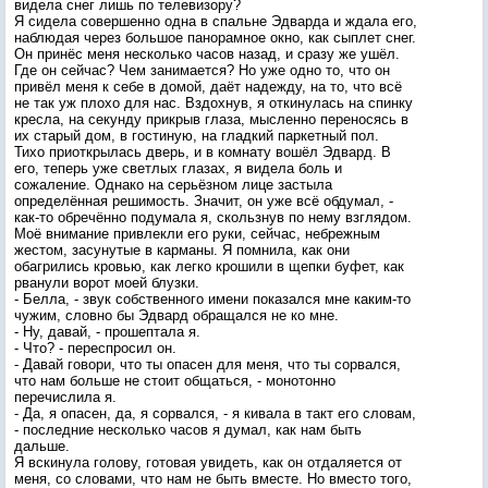
видела снег лишь по телевизору?
Я сидела совершенно одна в спальне Эдварда и ждала его,
наблюдая через большое панорамное окно, как сыплет снег.
Он принёс меня несколько часов назад, и сразу же ушёл.
Где он сейчас? Чем занимается? Но уже одно то, что он
привёл меня к себе в домой, даёт надежду, на то, что всё
не так уж плохо для нас. Вздохнув, я откинулась на спинку
кресла, на секунду прикрыв глаза, мысленно переносясь в
их старый дом, в гостиную, на гладкий паркетный пол.
Тихо приоткрылась дверь, и в комнату вошёл Эдвард. В
его, теперь уже светлых глазах, я видела боль и
сожаление. Однако на серьёзном лице застыла
определённая решимость. Значит, он уже всё обдумал, -
как-то обречённо подумала я, скользнув по нему взглядом.
Моё внимание привлекли его руки, сейчас, небрежным
жестом, засунутые в карманы. Я помнила, как они
обагрились кровью, как легко крошили в щепки буфет, как
рванули ворот моей блузки.
- Белла, - звук собственного имени показался мне каким-то
чужим, словно бы Эдвард обращался не ко мне.
- Ну, давай, - прошептала я.
- Что? - переспросил он.
- Давай говори, что ты опасен для меня, что ты сорвался,
что нам больше не стоит общаться, - монотонно
перечислила я.
- Да, я опасен, да, я сорвался, - я кивала в такт его словам,
- последние несколько часов я думал, как нам быть
дальше.
Я вскинула голову, готовая увидеть, как он отдаляется от
меня, со словами, что нам не быть вместе. Но вместо того,