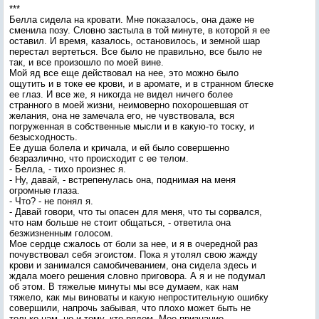
***
Белла сидела на кровати. Мне показалось, она даже не
сменила позу. Словно застыла в той минуте, в которой я ее
оставил. И время, казалось, остановилось, и земной шар
перестал вертеться. Все было не правильно, все было не
так, и все произошло по моей вине.
Мой яд все еще действовал на нее, это можно было
ощутить и в токе ее крови, и в аромате, и в странном блеске
ее глаз. И все же, я никогда не видел ничего более
странного в моей жизни, неимоверно похорошевшая от
желания, она не замечала его, не чувствовала, вся
погруженная в собственные мысли и в какую-то тоску, и
безысходность.
Ее душа болела и кричала, и ей было совершенно
безразлично, что происходит с ее телом.
- Белла, - тихо произнес я.
- Ну, давай, - встрепенулась она, поднимая на меня
огромные глаза.
- Что? - не понял я.
- Давай говори, что ты опасен для меня, что ты сорвался,
что нам больше не стоит общаться, - ответила она
безжизненным голосом.
Мое сердце сжалось от боли за нее, и я в очередной раз
почувствовал себя эгоистом. Пока я утолял свою жажду
крови и занимался самобичеванием, она сидела здесь и
ждала моего решения словно приговора. А я и не подумал
об этом. В тяжелые минуты мы все думаем, как нам
тяжело, как мы виноваты и какую непростительную ошибку
совершили, напрочь забывая, что плохо может быть не
только нам, но и тому, кто рядом. Мое признание