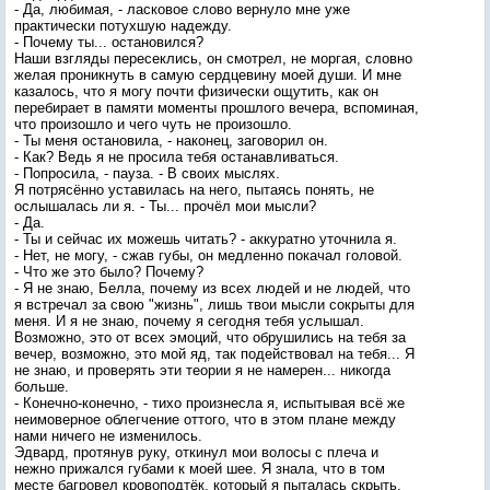
- Да, любимая, - ласковое слово вернуло мне уже
практически потухшую надежду.
- Почему ты... остановился?
Наши взгляды пересеклись, он смотрел, не моргая, словно
желая проникнуть в самую сердцевину моей души. И мне
казалось, что я могу почти физически ощутить, как он
перебирает в памяти моменты прошлого вечера, вспоминая,
что произошло и чего чуть не произошло.
- Ты меня остановила, - наконец, заговорил он.
- Как? Ведь я не просила тебя останавливаться.
- Попросила, - пауза. - В своих мыслях.
Я потрясённо уставилась на него, пытаясь понять, не
ослышалась ли я. - Ты... прочёл мои мысли?
- Да.
- Ты и сейчас их можешь читать? - аккуратно уточнила я.
- Нет, не могу, - сжав губы, он медленно покачал головой.
- Что же это было? Почему?
- Я не знаю, Белла, почему из всех людей и не людей, что
я встречал за свою "жизнь", лишь твои мысли сокрыты для
меня. И я не знаю, почему я сегодня тебя услышал.
Возможно, это от всех эмоций, что обрушились на тебя за
вечер, возможно, это мой яд, так подействовал на тебя... Я
не знаю, и проверять эти теории я не намерен... никогда
больше.
- Конечно-конечно, - тихо произнесла я, испытывая всё же
неимоверное облегчение оттого, что в этом плане между
нами ничего не изменилось.
Эдвард, протянув руку, откинул мои волосы с плеча и
нежно прижался губами к моей шее. Я знала, что в том
месте багровел кровоподтёк, который я пыталась скрыть,