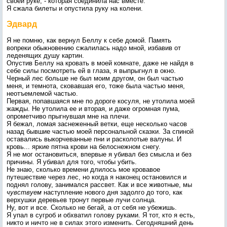
своей руке, - которая соединила нас вместе.
Я сжала билеты и опустила руку на колени.
Эдвард
Я не помню, как вернул Беллу к себе домой. Память
вопреки обыкновению сжалилась надо мной, избавив от
леденящих душу картин.
Опустив Беллу на кровать в моей комнате, даже не найдя в
себе силы посмотреть ей в глаза, я выпрыгнул в окно.
Черный лес больше не был моим другом, он был частью
меня, и темнота, сковавшая его, тоже была частью меня,
неотъемлемой частью.
Первая, попавшаяся мне по дороге косуля, не утолила моей
жажды. Не утолила ее и вторая, и даже огромная пума,
опрометчиво прыгнувшая мне на плечи.
Я бежал, ломая заснеженный ветки, еще несколько часов
назад бывшие частью моей персональной сказки. За спиной
оставались выкорчеванные пни и расколотые валуны. И
кровь... яркие пятна крови на белоснежном снегу.
Я не мог остановиться, впервые я убивал без смысла и без
причины. Я убивал для того, чтобы убить.
Не знаю, сколько времени длилось мое кровавое
путешествие через лес, но когда я наконец остановился и
поднял голову, занимался рассвет. Как и все животные, мы
чувствуем
наступление нового дня задолго до того, как
верхушки деревьев тронут первые лучи солнца.
Ну, вот и все. Сколько не бегай, а от себя не убежишь.
Я упал в сугроб и обхватил голову руками. Я тот, кто я есть,
никто и ничто не в силах этого изменить. Сегодняшний день