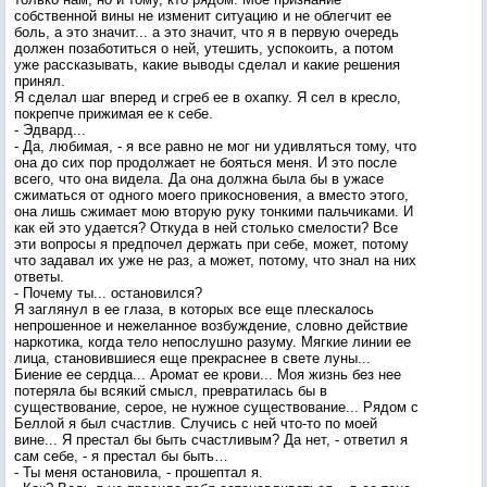
собственной вины не изменит ситуацию и не облегчит ее
боль, а это значит... а это значит, что я в первую очередь
должен позаботиться о ней, утешить, успокоить, а потом
уже рассказывать, какие выводы сделал и какие решения
принял.
Я сделал шаг вперед и сгреб ее в охапку. Я сел в кресло,
покрепче прижимая ее к себе.
- Эдвард...
- Да, любимая, - я все равно не мог ни удивляться тому, что
она до сих пор продолжает не бояться меня. И это после
всего, что она видела. Да она должна была бы в ужасе
сжиматься от одного моего прикосновения, а вместо этого,
она лишь сжимает мою вторую руку тонкими пальчиками. И
как ей это удается? Откуда в ней столько смелости? Все
эти вопросы я предпочел держать при себе, может, потому
что задавал их уже не раз, а может, потому, что знал на них
ответы.
- Почему ты... остановился?
Я заглянул в ее глаза, в которых все еще плескалось
непрошенное и нежеланное возбуждение, словно действие
наркотика, когда тело непослушно разуму. Мягкие линии ее
лица, становившиеся еще прекраснее в свете луны...
Биение ее сердца... Аромат ее крови... Моя жизнь без нее
потеряла бы всякий смысл, превратилась бы в
существование, серое, не нужное существование... Рядом с
Беллой я был счастлив. Случись с ней что-то по моей
вине... Я престал бы быть счастливым? Да нет, - ответил я
сам себе, - я престал бы быть…
- Ты меня остановила, - прошептал я.