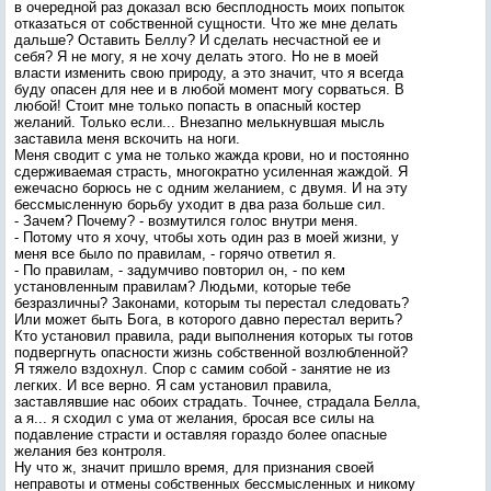
в очередной раз доказал всю бесплодность моих попыток
отказаться от собственной сущности. Что же мне делать
дальше? Оставить Беллу? И сделать несчастной ее и
себя? Я не могу, я не хочу делать этого. Но не в моей
власти изменить свою природу, а это значит, что я всегда
буду опасен для нее и в любой момент могу сорваться. В
любой! Стоит мне только попасть в опасный костер
желаний. Только если... Внезапно мелькнувшая мысль
заставила меня вскочить на ноги.
Меня сводит с ума не только жажда крови, но и постоянно
сдерживаемая страсть, многократно усиленная жаждой. Я
ежечасно борюсь не с одним желанием, с двумя. И на эту
бессмысленную борьбу уходит в два раза больше сил.
- Зачем? Почему? - возмутился голос внутри меня.
- Потому что я хочу, чтобы хоть один раз в моей жизни, у
меня все было по правилам, - горячо ответил я.
- По правилам, - задумчиво повторил он, - по кем
установленным правилам? Людьми, которые тебе
безразличны? Законами, которым ты перестал следовать?
Или может быть Бога, в которого давно перестал верить?
Кто установил правила, ради выполнения которых ты готов
подвергнуть опасности жизнь собственной возлюбленной?
Я тяжело вздохнул. Спор с самим собой - занятие не из
легких. И все верно. Я сам установил правила,
заставлявшие нас обоих страдать. Точнее, страдала Белла,
а я... я сходил с ума от желания, бросая все силы на
подавление страсти и оставляя гораздо более опасные
желания без контроля.
Ну что ж, значит пришло время, для признания своей
неправоты и отмены собственных бессмысленных и никому