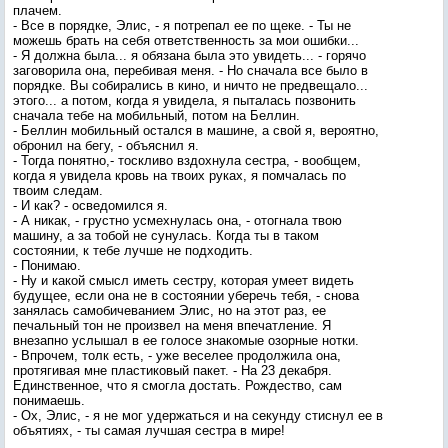
плачем.
- Все в порядке, Элис, - я потрепал ее по щеке. - Ты не
можешь брать на себя ответственность за мои ошибки...
- Я должна была... я обязана была это увидеть... - горячо
заговорила она, перебивая меня. - Но сначала все было в
порядке. Вы собирались в кино, и ничто не предвещало...
этого... а потом, когда я увидела, я пыталась позвонить
сначала тебе на мобильный, потом на Беллин.
- Беллин мобильный остался в машине, а свой я, вероятно,
обронил на бегу, - объяснил я.
- Тогда понятно,- тоскливо вздохнула сестра, - вообщем,
когда я увидела кровь на твоих руках, я помчалась по
твоим следам.
- И как? - осведомился я.
- А никак, - грустно усмехнулась она, - отогнала твою
машину, а за тобой не сунулась. Когда ты в таком
состоянии, к тебе лучше не подходить.
- Понимаю.
- Ну и какой смысл иметь сестру, которая умеет видеть
будущее, если она не в состоянии уберечь тебя, - снова
занялась самобичеванием Элис, но на этот раз, ее
печальный тон не произвел на меня впечатление. Я
внезапно услышал в ее голосе знакомые озорные нотки.
- Впрочем, толк есть, - уже веселее продолжила она,
протягивая мне пластиковый пакет. - На 23 декабря.
Единственное, что я смогла достать. Рождество, сам
понимаешь.
- Ох, Элис, - я не мог удержаться и на секунду стиснул ее в
объятиях, - ты самая лучшая сестра в мире!