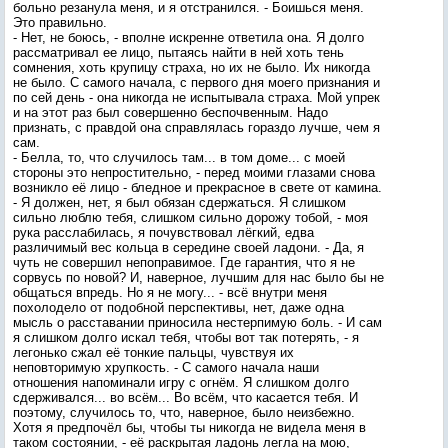
больно резанула меня, и я отстранился. - Боишься меня.
Это правильно.
- Нет, не боюсь, - вполне искренне ответила она. Я долго
рассматривал ее лицо, пытаясь найти в ней хоть тень
сомнения, хоть крупицу страха, но их не было. Их никогда
не было. С самого начала, с первого дня моего признания и
по сей день - она никогда не испытывала страха. Мой упрек
и на этот раз был совершенно беспочвенным. Надо
признать, с правдой она справлялась гораздо лучше, чем я
сам.
- Белла, то, что случилось там... в том доме... с моей
стороны это непростительно, - перед моими глазами снова
возникло её лицо - бледное и прекрасное в свете от камина.
- Я должен, нет, я был обязан сдержаться. Я слишком
сильно люблю тебя, слишком сильно дорожу тобой, - моя
рука расслабилась, я почувствовал лёгкий, едва
различимый вес кольца в середине своей ладони. - Да, я
чуть не совершил непоправимое. Где гарантия, что я не
сорвусь по новой? И, наверное, лучшим для нас было бы не
общаться впредь. Но я не могу... - всё внутри меня
похолодело от подобной перспективы, нет, даже одна
мысль о расставании приносила нестерпимую боль. - И сам
я слишком долго искал тебя, чтобы вот так потерять, - я
легонько сжал её тонкие пальцы, чувствуя их
неповторимую хрупкость. - С самого начала наши
отношения напоминали игру с огнём. Я слишком долго
сдерживался... во всём... Во всём, что касается тебя. И
поэтому, случилось то, что, наверное, было неизбежно.
Хотя я предпочёл бы, чтобы ты никогда не видела меня в
таком состоянии, - её раскрытая ладонь легла на мою,