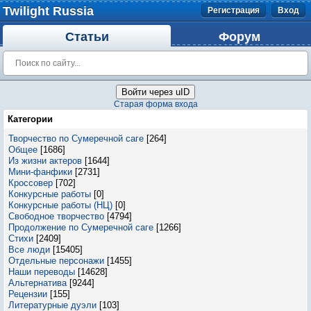
Twilight Russia
Регистрация
Вход
Статьи
Форум
Войти через uID
Старая форма входа
Категории
Творчество по Сумеречной саге
[264]
Общее
[1686]
Из жизни актеров
[1644]
Мини-фанфики
[2731]
Кроссовер
[702]
Конкурсные работы
[0]
Конкурсные работы (НЦ)
[0]
Свободное творчество
[4794]
Продолжение по Сумеречной саге
[1266]
Стихи
[2409]
Все люди
[15405]
Отдельные персонажи
[1455]
Наши переводы
[14628]
Альтернатива
[9244]
Рецензии
[155]
Литературные дуэли
[103]