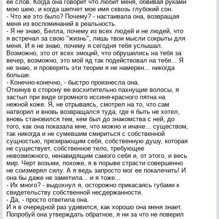
ее слов. Когда она говорит что любит меня, обвивая руками
мою шею, и когда шепчет мое имя сквозь глубокий сон.
- Что же это было? Почему? - настаивала она, возвращая
меня из воспоминаний в реальность.
- Я не знаю, Белла, почему из всех людей и не людей, что
я встречал за свою "жизнь", лишь твои мысли сокрыты для
меня. И я не знаю, почему я сегодня тебя услышал.
Возможно, это от всех эмоций, что обрушились на тебя за
вечер, возможно, это мой яд так подействовал на тебя... Я
не знаю, и проверять эти теории я не намерен... никогда
больше.
- Конечно-конечно, - быстро произнесла она.
Откинув в сторону ее восхитительно пахнущие волосы, я
застыл при виде огромного иссиня-красного пятна на
нежной коже. Я, не отрываясь, смотрел на то, что сам
натворил и вновь возвращался туда, где я быть не хотел,
вновь становился тем, кем был до знакомства с ней, до
того, как она показала мне, что можно и иначе... существом,
так никогда и не сумевшим смириться с собственной
сущностью, презирающим себя, собственную душу, которая
не существует, собственное тело, требующее
невозможного, ненавидящим самого себя и, от этого, и весь
мир. Черт возьми, похоже, я в порыве страсти совершенно
не соизмерял силу. А я ведь запросто мог ее покалечить! И
она бы даже не заметила... и я тоже...
- Их много? - выдохнул я, осторожно прикасаясь губами к
свидетельству собственной несдержанности.
- Да, - просто ответила она.
И я в очередной раз удивился, как хорошо она меня знает.
Попробуй она утверждать обратное, я ни за что не поверил