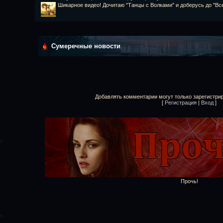
Шикарное видео! Дочитаю "Танцы с Волками" и доберусь до "Все
Сумеречные новости
Добавлять комментарии могут только зарегистри
[
Регистрация
|
Вход
]
Прочь!