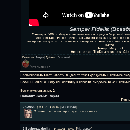
Semper Fidelis (Всегд
Саммари:
2008 г. Рядовой первого класса Корпуса Морской Пех
Афганистане. Но не талибы заставляют ее каждый день цепене
возвращении домой. Ее главным кошмаром на этой войне является 
Дракула.
Автор:
MaryKent
Автор видео:
TheDreamhuntress, Valer
Категория
:
Видео
|
Добавил
:
Shantanel
|
Мне нравится
Процитировать текст новости: выделите текст для цитаты и нажмите сюд
Если Вы нашли ошибку или опечатку в новости, выделите текст и нажми
Всего комментариев
:
2
Обновить комментарии
Поряд
2
GASA
[
Материал
]
(15.11.2014 00:14)
Отличная история.Гарантирую-понравится
1
Beshenayabelka
[
Материал
]
(14.11.2014 20:00)