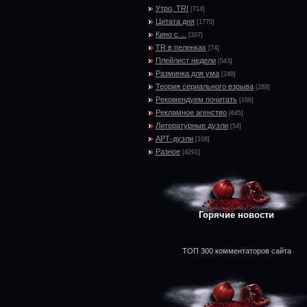
Утро, TR!
[714]
Цитата дня
[1770]
Кино с ...
[397]
TR в пеленках
[74]
Плейлист недели
[543]
Разминка для ума
[248]
Теория сериального взрыва
[288]
Рекомендуем почитать
[166]
Рекламное агенство
[645]
Литературные дуэли
[54]
АРТ-дуэли
[108]
Разное
[4291]
Горячие новости
ТОП 300 комментаторов сайта