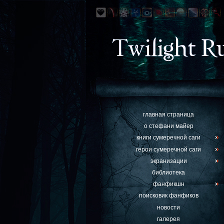
главная страница
о стефани майер
книги сумеречной саги
герои сумеречной саги
экранизации
библиотека
фанфикшн
поисковик фанфиков
новости
галерея