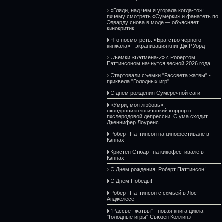
«Гляди, над чем я угорала когда-то»:
почему смотреть «Сумерки» и фанатеть по
Эдварду снова в моде — объясняет
кинокритик
Что посмотреть: «Братство черного
кинжала» - экранизация книг Дж.Р.Уорд
Съемки «Бэтмена-2» с Робертом
Паттинсоном начнутся весной 2026 года
Стартовали съемки "Рассвета жатвы" -
приквела "Голодных игр"
С днем рождения Сумеречной саги
«Умри, моя любовь»:
псевдопсихологический хоррор о
послеродовой депрессии. С ума сходит
Дженнифер Лоуренс
Роберт Паттинсон на кинофестивале в
Каннах
Кристен Стюарт на кинофестивале в
Каннах
С Днем рождения, Роберт Паттинсон!
С Днем Победы!
Роберт Паттинсон с семьёй в Лос-
Анджелесе
"Рассвет жатвы" - новая книга цикла
"Голодные игры" Сьюзен Коллинз