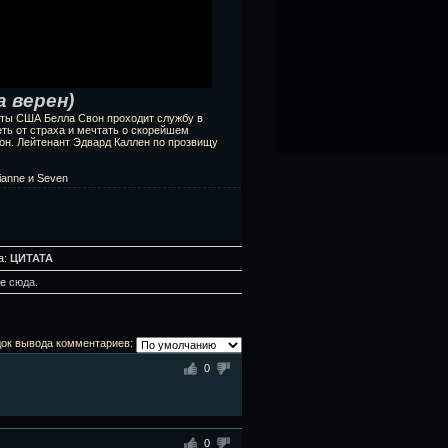
а верен)
оты США Белла Свон проходит службу в
ть от страха и мечтать о скорейшем
он. Лейтенант Эдвард Каллен по прозвищу
ianne и Seven
а:
ЦИТАТА
те
сюда
.
ок вывода комментариев:
0
0