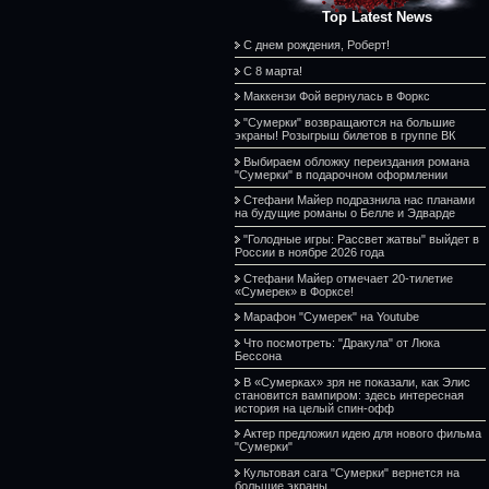
Top Latest News
С днем рождения, Роберт!
С 8 марта!
Маккензи Фой вернулась в Форкс
"Сумерки" возвращаются на большие
экраны! Розыгрыш билетов в группе ВК
Выбираем обложку переиздания романа
"Сумерки" в подарочном оформлении
Стефани Майер подразнила нас планами
на будущие романы о Белле и Эдварде
"Голодные игры: Рассвет жатвы" выйдет в
России в ноябре 2026 года
Стефани Майер отмечает 20-тилетие
«Сумерек» в Форксе!
Марафон "Сумерек" на Youtube
Что посмотреть: "Дракула" от Люка
Бессона
В «Сумерках» зря не показали, как Элис
становится вампиром: здесь интересная
история на целый спин-офф
Актер предложил идею для нового фильма
"Сумерки"
Культовая сага "Сумерки" вернется на
большие экраны