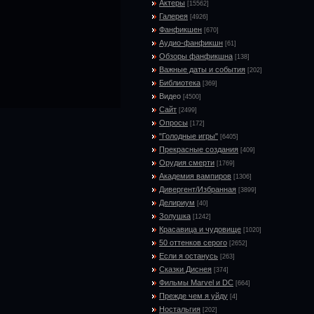
Актеры
[15562]
Галерея
[4926]
Фанфикшен
[670]
Аудио-фанфикшн
[61]
Обзоры фанфикшна
[138]
Важные даты и события
[202]
Библиотека
[369]
Видео
[4500]
Сайт
[2499]
Опросы
[172]
"Голодные игры"
[6405]
Прекрасные создания
[409]
Орудия смерти
[1769]
Академия вампиров
[1306]
Дивергент/Избранная
[3899]
Делириум
[40]
Золушка
[1242]
Красавица и чудовище
[1020]
50 оттенков серого
[2652]
Если я останусь
[263]
Сказки Диснея
[374]
Фильмы Marvel и DC
[664]
Прежде чем я уйду
[4]
Ностальгия
[202]