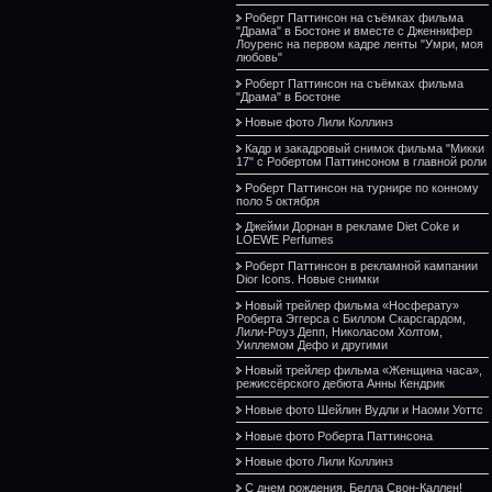
Роберт Паттинсон на съёмках фильма
"Драма" в Бостоне и вместе с Дженнифер
Лоуренс на первом кадре ленты "Умри, моя
любовь"
Роберт Паттинсон на съёмках фильма
"Драма" в Бостоне
Новые фото Лили Коллинз
Кадр и закадровый снимок фильма "Микки
17" с Робертом Паттинсоном в главной роли
Роберт Паттинсон на турнире по конному
поло 5 октября
Джейми Дорнан в рекламе Diet Coke и
LOEWE Perfumes
Роберт Паттинсон в рекламной кампании
Dior Icons. Новые снимки
Новый трейлер фильма «Носферату»
Роберта Эггерса с Биллом Скарсгардом,
Лили-Роуз Депп, Николасом Холтом,
Уиллемом Дефо и другими
Новый трейлер фильма «Женщина часа»,
режиссёрского дебюта Анны Кендрик
Новые фото Шейлин Вудли и Наоми Уоттс
Новые фото Роберта Паттинсона
Новые фото Лили Коллинз
С днем рождения, Белла Свон-Каллен!