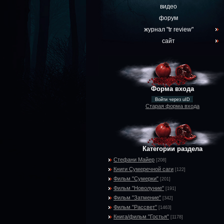
видео
форум
журнал "tr review"
сайт
Форма входа
Войти через uID
Старая форма входа
Категории раздела
Стефани Майер
[208]
Книги Сумеречной саги
[122]
Фильм "Сумерки"
[201]
Фильм "Новолуние"
[191]
Фильм "Затмение"
[342]
Фильм "Рассвет"
[1463]
Книга/фильм "Гостья"
[1178]