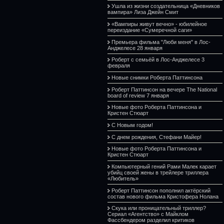
Ушла из жизни создательница «Дневников
вампира» Лиза Джейн Смит
«Вампиры живут вечно» - юбилейное
переиздание «Сумеречной саги»
Премьера фильма "Люби меня" в Лос-
Анджелесе 28 января
Роберт с семьёй в Лос-Анджелесе 3
февраля
Новые снимки Роберта Паттинсона
Роберт Паттинсон на вечере The National
board of review 7 января
Новые фото Роберта Паттинсона и
Кристен Стюарт
С Новым годом!
С днем рождения, Стефани Майер!
Новые фото Роберта Паттинсона и
Кристен Стюарт
Компьютерный гений Рами Малек карает
убийц своей жены в трейлере триллера
«Любитель»
Роберт Паттинсон пополнил актёрский
состав нового фильма Кристофера Нолана
Скука или проницательный триллер?
Сериал «Агентство» с Майклом
Фассбендером разделил критиков