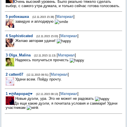
Очень высокий уровень. Было реально тяжело сделать
выбор, с самого утра думала, и только сейчас готова голосовать.
5
робокашка
[
Материал
]
(12.11.2015 15:38)
завидую и аплодирую
4
Sophisticated
[
Материал
]
(12.11.2015 15:03)
Желаю авторам удачи!
3
Olga_Malina
[
Материал
]
(12.11.2015 11:13)
Надеюсь получиться прочесть
2
catten07
[
Материал
]
(12.11.2015 09:51)
Удачи всем. Пойду прочту.
1
♥ღАврораღ♥
[
Материал
]
(12.11.2015 09:13)
Новые дуэли, ура. Это не может не радовать
Да еще какие дуэли, я почитала условия и саммари! Удачи
участникам