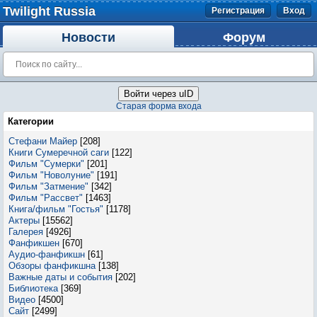
Twilight Russia
Регистрация
Вход
Новости
Форум
Войти через uID
Старая форма входа
Категории
Стефани Майер
[208]
Книги Сумеречной саги
[122]
Фильм "Сумерки"
[201]
Фильм "Новолуние"
[191]
Фильм "Затмение"
[342]
Фильм "Рассвет"
[1463]
Книга/фильм "Гостья"
[1178]
Актеры
[15562]
Галерея
[4926]
Фанфикшен
[670]
Аудио-фанфикшн
[61]
Обзоры фанфикшна
[138]
Важные даты и события
[202]
Библиотека
[369]
Видео
[4500]
Сайт
[2499]