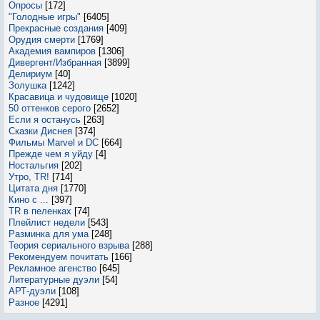
Опросы
[172]
"Голодные игры"
[6405]
Прекрасные создания
[409]
Орудия смерти
[1769]
Академия вампиров
[1306]
Дивергент/Избранная
[3899]
Делириум
[40]
Золушка
[1242]
Красавица и чудовище
[1020]
50 оттенков серого
[2652]
Если я останусь
[263]
Сказки Диснея
[374]
Фильмы Marvel и DC
[664]
Прежде чем я уйду
[4]
Ностальгия
[202]
Утро, TR!
[714]
Цитата дня
[1770]
Кино с ...
[397]
TR в пеленках
[74]
Плейлист недели
[543]
Разминка для ума
[248]
Теория сериального взрыва
[288]
Рекомендуем почитать
[166]
Рекламное агенство
[645]
Литературные дуэли
[54]
АРТ-дуэли
[108]
Разное
[4291]