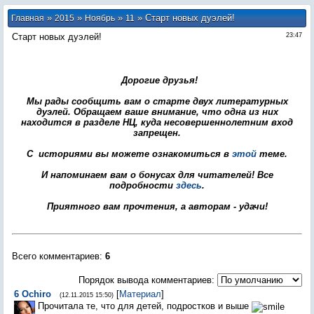
»
»
»
» Старт новых дуэлей!
Главная
2015
Ноябрь
11
Старт новых дуэлей!
23:47
Дорогие друзья!
Мы рады сообщить вам о старте двух литературных
дуэлей. Обращаем ваше внимание, что одна из них
находится в разделе НЦ, куда несовершеннолетним вход
запрещен.
С историями вы можете ознакомиться в
этой
теме.
И напоминаем вам о бонусах для читателей! Все
подробности
здесь
.
Приятного вам прочтения, а авторам - удачи!
Всего комментариев
:
6
Порядок вывода комментариев:
6
Ochiro
[
Материал
]
(12.11.2015 15:50)
Прочитала те, что для детей, подростков и выше