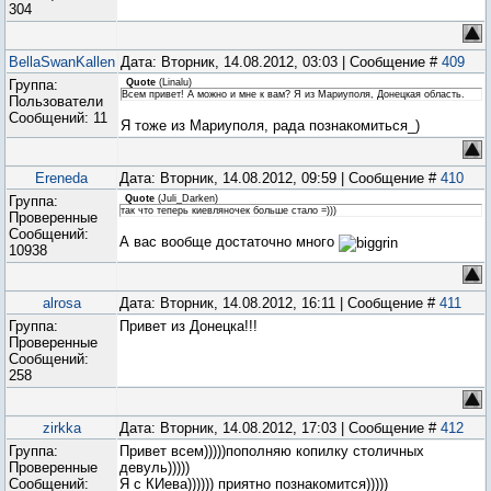
304
BellaSwanKallen
Дата: Вторник, 14.08.2012, 03:03 | Сообщение #
409
Группа:
Quote
(
Linalu
)
Всем привет! А можно и мне к вам? Я из Мариуполя, Донецкая область.
Пользователи
Сообщений:
11
Я тоже из Мариуполя, рада познакомиться_)
Ereneda
Дата: Вторник, 14.08.2012, 09:59 | Сообщение #
410
Группа:
Quote
(
Juli_Darken
)
так что теперь киевляночек больше стало =)))
Проверенные
Сообщений:
А вас вообще достаточно много
10938
alrosa
Дата: Вторник, 14.08.2012, 16:11 | Сообщение #
411
Группа:
Привет из Донецка!!!
Проверенные
Сообщений:
258
zirkka
Дата: Вторник, 14.08.2012, 17:03 | Сообщение #
412
Группа:
Привет всем)))))пополняю копилку столичных
Проверенные
девуль)))))
Сообщений:
Я с КИева)))))) приятно познакомится)))))