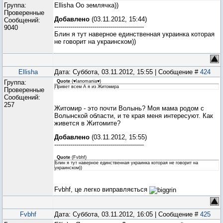
Группа:
Ellisha Оо землячка))
Проверенные
Добавлено
(03.11.2012, 15:44)
Сообщений:
---------------------------------------------
9040
Блин я тут наверное единственная украинка которая
не говорит на украинском))
Ellisha
Дата: Суббота, 03.11.2012, 15:55 | Сообщение #
424
Группа:
Quote
(
♥Ianomania♥
)
Привет всем А я из Житомира
Проверенные
Сообщений:
257
Житомир - это почти Волынь? Моя мама родом с
Волынской области, и те края меня интересуют. Как
живется в Житомите?
Добавлено
(03.11.2012, 15:55)
---------------------------------------------
Quote
(
Fvbhf
)
Блин я тут наверное единственная украинка которая не говорит на
украинском))
Fvbhf, це легко виправляється
Fvbhf
Дата: Суббота, 03.11.2012, 16:05 | Сообщение #
425