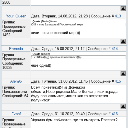
2500
Your_Queen
Дата: Вторник, 14.08.2012, 21:28 | Сообщение #
413
Группа:
Quote
(
Daria@love
)
О!!! и я из Запорожья!!"Космический мкрн
Проверенные
Сообщений:
хихи...осипенковский мкр.)))
1452
Ereneda
Дата: Среда, 15.08.2012, 21:12 | Сообщение #
414
Группа:
Quote
(
zirkka
)
Я с КИева)))))) приятно познакомится)))))
Проверенные
Сообщений:
еще одна)))
10938
Alen96
Дата: Пятница, 31.08.2012, 11:45 | Сообщение #
415
Группа:
Всем приветики)Я из Донецкой
Пользователи
области,Новогродовка.Мало Дончан,пишите,рада
Сообщений:
64
буду познакомится,может как то встретится
получится*
Fvbhf
Дата: Среда, 31.10.2012, 20:40 | Сообщение #
416
Группа:
Украина бум собиратся где-то смотреть Рассвет?
Проверенные