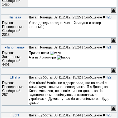
Сообщений:
1459
Rishaaa
Дата: Пятница, 02.11.2012, 23:15 | Сообщение #
420
Группа:
У нас дождь сегодня был... Холодно и ветер
Проверенные
сильный(
Сообщений:
2018
♥Ianomania♥
Дата: Пятница, 02.11.2012, 23:24 | Сообщение #
421
Группа:
Привет всем
Закаленные
А я из Житомира
Сообщений:
4491
Ellisha
Дата: Суббота, 03.11.2012, 15:32 | Сообщение #
422
Группа:
Усіх вітаю! Навіть не підозрювала, що на сайті є
Проверенные
такий клуб - приємна несподіванка! Я з Донецька.
Сообщений:
Хоча, можливо, не зовсім типова дончанка. Із
257
задоволенням поспілкуюсь із землячками-
українками. Думаю, у нас багато спільного, і буде
цікаво.
Fvbhf
Дата: Суббота, 03.11.2012, 15:44 | Сообщение #
423