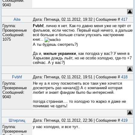
Сообщений:
9040
Aite
Дата: Пятница, 02.11.2012, 19:32 | Сообщение #
417
Группа:
Fvbhf
, лично я нет. Как-то давно меня уже не прёт от
Проверенные
фильмов, если честно. Первый ещё ничего, а дальше
Сообщений:
всё больше и больше стали упускать настроение
1075
книг...
А ты будешь смотреть?)
Да и,
милые украинки
, как погодка у вас? У меня в
Харькове дождь льёт, но не особо холодно, где-то +7
сейчас. А у вас?)
Fvbhf
Дата: Пятница, 02.11.2012, 19:51 | Сообщение #
418
Группа:
Не ну а я хочу посмотнеть все таки уже хочется
Проверенные
досмотреть раз начала))) А с компанией которая
Сообщений:
любит и знает фандом было бы интересней.
9040
погода странная.... то холодно то жарко я даже не
понимаю че одеть!
Штирлиц
Дата: Пятница, 02.11.2012, 22:36 | Сообщение #
419
Группа:
у нас холодно, и все тут..
Проверенные