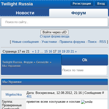
Twilight Russia
Регистрация
Вход
Новости
Форум
Войти через uID
Старая форма входа
[
Новые сообщения
·
Участники
·
Правила форума
·
Поиск
·
RSS
]
Страница
17
из
21
«
1
2
…
15
16
17
18
19
20
21
»
»
»
Twilight Russia. Форум
Geovizite
Мы-Украинки
Мы-Украинки
Дата: Воскресенье, 12.08.2012, 21:16 | Сообщение #
Migelochka
401
Группа:
приветик всем хохлушкам и хохлам
Проверенные
Сообщений: