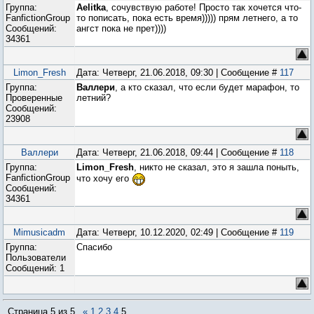
Группа:
Aelitka
, сочувствую работе! Просто так хочется что-
FanfictionGroup
то пописать, пока есть время))))) прям летнего, а то
Сообщений:
ангст пока не прет))))
34361
Limon_Fresh
Дата: Четверг, 21.06.2018, 09:30 | Сообщение #
117
Группа:
Валлери
, а кто сказал, что если будет марафон, то
Проверенные
летний?
Сообщений:
23908
Валлери
Дата: Четверг, 21.06.2018, 09:44 | Сообщение #
118
Группа:
Limon_Fresh
, никто не сказал, это я зашла поныть,
FanfictionGroup
что хочу его
Сообщений:
34361
Mimusicadm
Дата: Четверг, 10.12.2020, 02:49 | Сообщение #
119
Группа:
Спасибо
Пользователи
Сообщений:
1
Страница
5
из
5
«
1
2
3
4
5