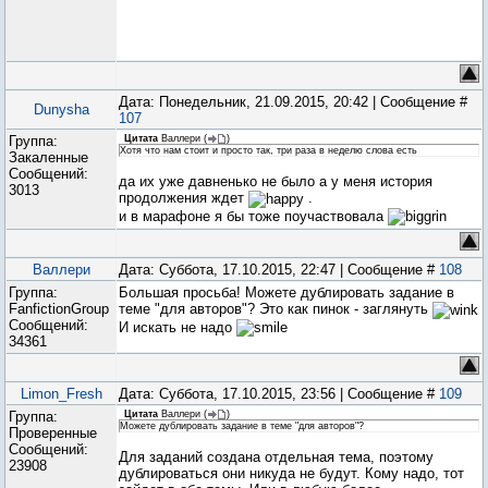
Дата: Понедельник, 21.09.2015, 20:42 | Сообщение #
Dunysha
107
Группа:
Цитата
Валлери
(
)
Хотя что нам стоит и просто так, три раза в неделю слова есть
Закаленные
Сообщений:
да их уже давненько не было а у меня история
3013
продолжения ждет
.
и в марафоне я бы тоже поучаствовала
Валлери
Дата: Суббота, 17.10.2015, 22:47 | Сообщение #
108
Группа:
Большая просьба! Можете дублировать задание в
FanfictionGroup
теме "для авторов"? Это как пинок - заглянуть
Сообщений:
И искать не надо
34361
Limon_Fresh
Дата: Суббота, 17.10.2015, 23:56 | Сообщение #
109
Группа:
Цитата
Валлери
(
)
Можете дублировать задание в теме "для авторов"?
Проверенные
Сообщений:
Для заданий создана отдельная тема, поэтому
23908
дублироваться они никуда не будут. Кому надо, тот