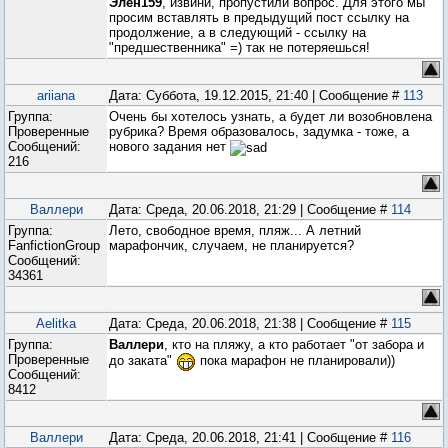
Элен159
, извини, пропустили вопрос. Для этого мы
просим вставлять в предыдущий пост ссылку на
продолжение, а в следующий - ссылку на
"предшественника" =) так не потеряешься!
ariiana
Дата: Суббота, 19.12.2015, 21:40 | Сообщение #
113
Группа:
Очень бы хотелось узнать, а будет ли возобновлена
Проверенные
рубрика? Время образовалось, задумка - тоже, а
Сообщений:
нового задания нет
216
Валлери
Дата: Среда, 20.06.2018, 21:29 | Сообщение #
114
Группа:
Лето, свободное время, пляж... А летний
FanfictionGroup
марафончик, случаем, не планируется?
Сообщений:
34361
Aelitka
Дата: Среда, 20.06.2018, 21:38 | Сообщение #
115
Группа:
Валлери
, кто на пляжу, а кто работает "от забора и
Проверенные
до заката"
пока марафон не планировали))
Сообщений:
8412
Валлери
Дата: Среда, 20.06.2018, 21:41 | Сообщение #
116