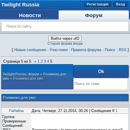
Twilight Russia
Регистрация
Вход
Новости
Форум
Войти через uID
Старая форма входа
[
Новые сообщения
·
Участники
·
Правила форума
·
Поиск
·
RSS
]
Страница
5
из
5
«
1
2
3
4
5
»
Twilight Russia. Форум
Разминка для
»
ума
Разминка для ума
Разминка для ума
Farfalina
Дата: Четверг, 27.11.2014, 00:26 | Сообщение #
1
Группа:
Проверенные
Сообщений:
3552
Дорогие авторы (и прочие заинтересованные лица)!