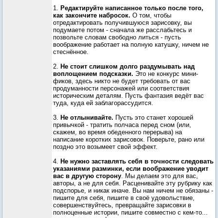
1.
Редактируйте написанное только после того,
как закончите набросок.
О том, чтобы
отредактировать получившуюся зарисовку, вы
подумаете потом - сначала же расслабьтесь и
позвольте словам свободно литься - пусть
воображение работает на полную катушку, ничем не
стеснённое.
2.
Не стоит слишком долго раздумывать над
воплощением подсказки.
Это не конкурс мини-
фиков, здесь никто не будет требовать от вас
продуманности персонажей или соответствия
историческим деталям. Пусть фантазия ведёт вас
туда, куда ей заблагорассудится.
3.
Не отлынивайте.
Пусть это станет хорошей
привычкой - тратить полчаса перед сном (или,
скажем, во время обеденного перерыва) на
написание коротких зарисовок. Поверьте, рано или
поздно это возымеет свой эффект.
4.
Не нужно заставлять себя в точности следовать
указаниями разминки, если воображение уводит
вас в другую сторону
. Мы делаем это для вас,
авторы, а не для себя. Расценивайте эту рубрику как
подспорье, и никак иначе. Вы нам ничем не обязаны -
пишите для себя, пишите в своё удовольствие,
совершенствуйтесь, превращайте зарисовки в
полноценные истории, пишите совместно с кем-то...