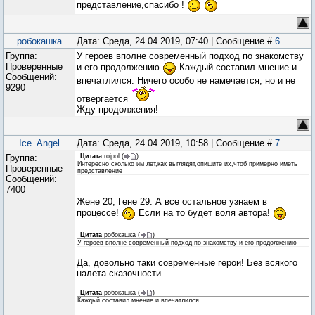
представление,спасибо !
робокашка
Дата: Среда, 24.04.2019, 07:40 | Сообщение #
6
Группа:
У героев вполне современный подход по знакомству
Проверенные
и его продолжению
Каждый составил мнение и
Сообщений:
впечатлился. Ничего особо не намечается, но и не
9290
отвергается
Жду продолжения!
Ice_Angel
Дата: Среда, 24.04.2019, 10:58 | Сообщение #
7
Группа:
Цитата
rojpol
(
)
Интересно сколько им лет,как выглядят,опишите их,чтоб примерно иметь
Проверенные
представление
Сообщений:
7400
Жене 20, Гене 29. А все остальное узнаем в
процессе!
Если на то будет воля автора!
Цитата
робокашка
(
)
У героев вполне современный подход по знакомству и его продолжению
Да, довольно таки современные герои! Без всякого
налета сказочности.
Цитата
робокашка
(
)
Каждый составил мнение и впечатлился.