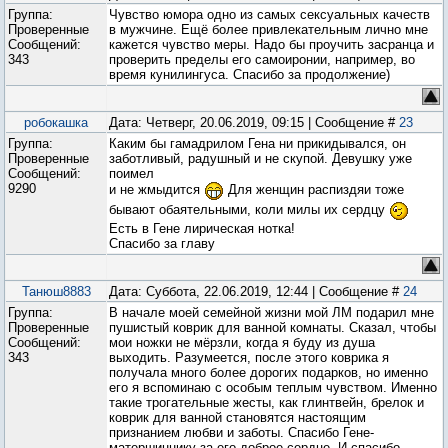
Группа:
Чувство юмора одно из самых сексуальных качеств
Проверенные
в мужчине. Ещё более привлекательным лично мне
Сообщений:
кажется чувство меры. Надо бы проучить засранца и
343
проверить пределы его самоиронии, например, во
время кунилингуса. Спасибо за продолжение)
робокашка
Дата: Четверг, 20.06.2019, 09:15 | Сообщение #
23
Группа:
Каким бы гамадрилом Гена ни прикидывался, он
Проверенные
заботливый, радушный и не скупой. Девушку уже
Сообщений:
поимел
9290
и не жмыдится
Для женщин распиздяи тоже
бывают обаятельными, коли милы их сердцу
Есть в Гене лирическая нотка!
Спасибо за главу
Танюш8883
Дата: Суббота, 22.06.2019, 12:44 | Сообщение #
24
Группа:
‌В начале моей семейной жизни мой ЛМ подарил мне
Проверенные
пушистый коврик для ванной комнаты. Сказал, чтобы
Сообщений:
мои ножки не мёрзли, когда я буду из душа
343
выходить. Разумеется, после этого коврика я
получала много более дорогих подарков, но именно
его я вспоминаю с особым теплым чувством. Именно
такие трогательные жесты, как глинтвейн, брелок и
коврик для ванной становятся настоящим
признанием любви и заботы. Спасибо Гене-
матершиннику за его доброе сердце. И спасибо