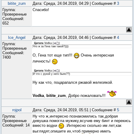
bitite_zum
Дата: Среда, 24.04.2019, 04:29 | Сообщение #
3
Группа:
Спасибо!
Проверенные
Сообщений:
652
Ice_Angel
Дата: Среда, 24.04.2019, 04:46 | Сообщение #
4
Группа:
Цитата
Vodka
(
)
Что ж за Гена там такой?))))
Проверенные
Сообщений:
О, Гена тот еще тип!!!
Очень интересная
7400
личность!
Цитата
Vodka
(
)
И что с рукой у него было??)
Ну как что, поцарапался ржавой железякой.
Vodka
,
bitite_zum
, Добро пожаловать!!!
rojpol
Дата: Среда, 24.04.2019, 05:51 | Сообщение #
5
Группа:
Ну что ж,интересно познакомились так,добрая
Проверенные
девушка помогла мужику,всучив ему бинт и перекись
Сообщений:
14
вместо водки
.Интересно сколько им лет,как
выглядят,опишите их,чтоб примерно иметь