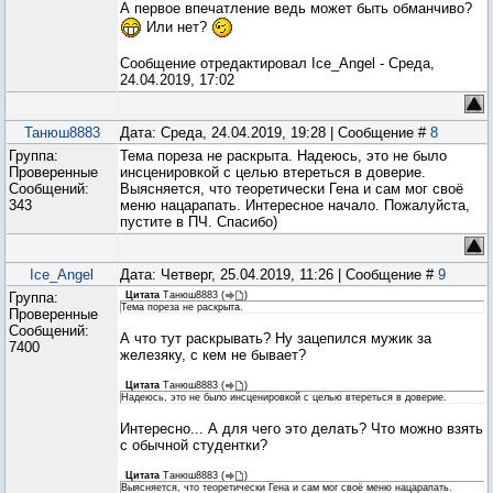
А первое впечатление ведь может быть обманчиво?
Или нет?
Сообщение отредактировал
Ice_Angel
-
Среда,
24.04.2019, 17:02
Танюш8883
Дата: Среда, 24.04.2019, 19:28 | Сообщение #
8
Группа:
Тема пореза не раскрыта. Надеюсь, это не было
Проверенные
инсценировкой с целью втереться в доверие.
Сообщений:
Выясняется, что теоретически Гена и сам мог своё
343
меню нацарапать. Интересное начало. Пожалуйста,
пустите в ПЧ. Спасибо)
Ice_Angel
Дата: Четверг, 25.04.2019, 11:26 | Сообщение #
9
Группа:
Цитата
Танюш8883
(
)
Тема пореза не раскрыта.
Проверенные
Сообщений:
А что тут раскрывать? Ну зацепился мужик за
7400
железяку, с кем не бывает?
Цитата
Танюш8883
(
)
Надеюсь, это не было инсценировкой с целью втереться в доверие.
Интересно... А для чего это делать? Что можно взять
с обычной студентки?
Цитата
Танюш8883
(
)
Выясняется, что теоретически Гена и сам мог своё меню нацарапать.