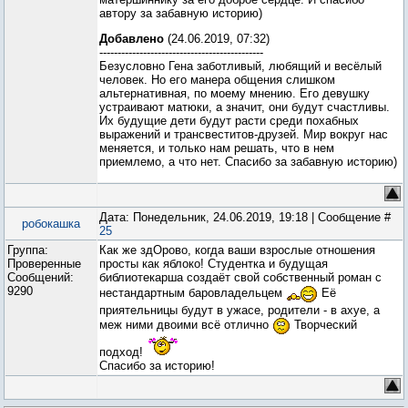
автору за забавную историю)
Добавлено
(24.06.2019, 07:32)
---------------------------------------------
Безусловно Гена заботливый, любящий и весёлый
человек. Но его манера общения слишком
альтернативная, по моему мнению. Его девушку
устраивают матюки, а значит, они будут счастливы.
Их будущие дети будут расти среди похабных
выражений и трансвеститов-друзей. Мир вокруг нас
меняется, и только нам решать, что в нем
приемлемо, а что нет. Спасибо за забавную историю)
Дата: Понедельник, 24.06.2019, 19:18 | Сообщение #
робокашка
25
Группа:
Как же здОрово, когда ваши взрослые отношения
Проверенные
просты как яблоко! Студентка и будущая
Сообщений:
библиотекарша создаёт свой собственный роман с
9290
нестандартным баровладельцем
Её
приятельницы будут в ужасе, родители - в ахуе, а
меж ними двоими всё отлично
Творческий
подход!
Спасибо за историю!