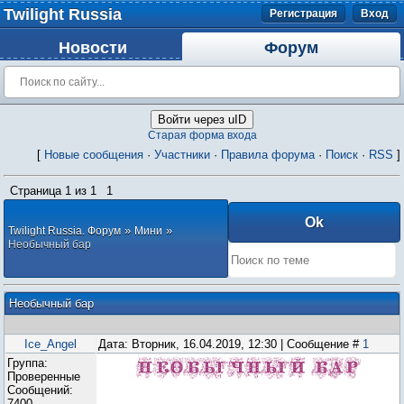
Twilight Russia
Регистрация
Вход
Новости
Форум
Войти через uID
Старая форма входа
[
Новые сообщения
·
Участники
·
Правила форума
·
Поиск
·
RSS
]
Страница
1
из
1
1
»
»
Twilight Russia. Форум
Мини
Необычный бар
Необычный бар
Ice_Angel
Дата: Вторник, 16.04.2019, 12:30 | Сообщение #
1
Группа:
Проверенные
Сообщений:
7400