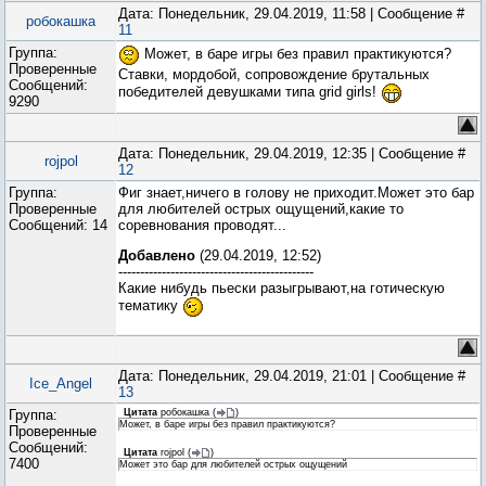
Дата: Понедельник, 29.04.2019, 11:58 | Сообщение #
робокашка
11
Группа:
Может, в баре игры без правил практикуются?
Проверенные
Ставки, мордобой, сопровождение брутальных
Сообщений:
победителей девушками типа grid girls!
9290
Дата: Понедельник, 29.04.2019, 12:35 | Сообщение #
rojpol
12
Группа:
Фиг знает,ничего в голову не приходит.Может это бар
Проверенные
для любителей острых ощущений,какие то
Сообщений:
14
соревнования проводят...
Добавлено
(29.04.2019, 12:52)
---------------------------------------------
Какие нибудь пьески разыгрывают,на готическую
тематику
Дата: Понедельник, 29.04.2019, 21:01 | Сообщение #
Ice_Angel
13
Группа:
Цитата
робокашка
(
)
Может, в баре игры без правил практикуются?
Проверенные
Сообщений:
Цитата
rojpol
(
)
7400
Может это бар для любителей острых ощущений