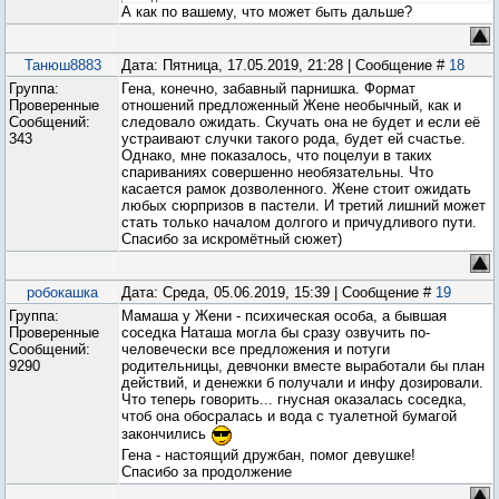
А как по вашему, что может быть дальше?
Танюш8883
Дата: Пятница, 17.05.2019, 21:28 | Сообщение #
18
Группа:
Гена, конечно, забавный парнишка. Формат
Проверенные
отношений предложенный Жене необычный, как и
Сообщений:
следовало ожидать. Скучать она не будет и если её
343
устраивают случки такого рода, будет ей счастье.
Однако, мне показалось, что поцелуи в таких
спариваниях совершенно необязательны. Что
касается рамок дозволенного. Жене стоит ожидать
любых сюрпризов в пастели. И третий лишний может
стать только началом долгого и причудливого пути.
Спасибо за искромётный сюжет)
робокашка
Дата: Среда, 05.06.2019, 15:39 | Сообщение #
19
Группа:
Мамаша у Жени - психическая особа, а бывшая
Проверенные
соседка Наташа могла бы сразу озвучить по-
Сообщений:
человечески все предложения и потуги
9290
родительницы, девчонки вместе выработали бы план
действий, и денежки б получали и инфу дозировали.
Что теперь говорить... гнусная оказалась соседка,
чтоб она обосралась и вода с туалетной бумагой
закончились
Гена - настоящий дружбан, помог девушке!
Спасибо за продолжение