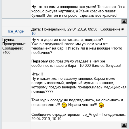
Ну так он сам и нацарапал как умел! Только вот Гена
хорошо рисует картинки, а Женя красиво пишет
буквы!!! Вот он и попросил сделать все красиво!
Дата: Понедельник, 29.04.2019, 09:58 | Сообщение #
Ice_Angel
10
Группа:
Ну что дорогие мои читатели, поиграем?
Проверенные
Уже в следующей главе мы узнаем чем же
Сообщений:
"необычен" на бар!!! И есть ли в нем вообще что-то
7400
необычное?
Первому
кто
правильно
угадает в чем же
особенность нашего бара - 10 000 баллов-бонусов!
Итак!!!
Ну и каким же, по вашему мнению, баром может
владеть взрослый, небритый мужик в кожанке,
которому поздно вечером понадобилась медицинская
помощь????
Тока чур к соседу не подглядывать, не списывать и
не исправлять!!!
Играем честно!!!
Сообщение отредактировал
Ice_Angel
-
Понедельник,
29.04.2019, 10:19