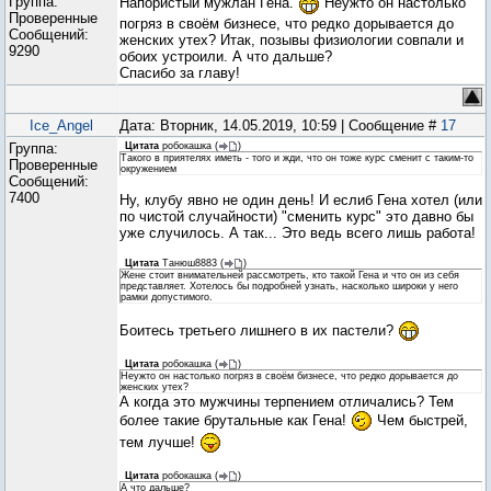
Группа:
Напористый мужлан Гена.
Неужто он настолько
Проверенные
погряз в своём бизнесе, что редко дорывается до
Сообщений:
женских утех? Итак, позывы физиологии совпали и
9290
обоих устроили. А что дальше?
Спасибо за главу!
Ice_Angel
Дата: Вторник, 14.05.2019, 10:59 | Сообщение #
17
Группа:
Цитата
робокашка
(
)
Такого в приятелях иметь - того и жди, что он тоже курс сменит с таким-то
Проверенные
окружением
Сообщений:
7400
Ну, клубу явно не один день! И еслиб Гена хотел (или
по чистой случайности) "сменить курс" это давно бы
уже случилось. А так... Это ведь всего лишь работа!
Цитата
Танюш8883
(
)
Жене стоит внимательней рассмотреть, кто такой Гена и что он из себя
представляет. Хотелось бы подробней узнать, насколько широки у него
рамки допустимого.
Боитесь третьего лишнего в их пастели?
Цитата
робокашка
(
)
Неужто он настолько погряз в своём бизнесе, что редко дорывается до
женских утех?
А когда это мужчины терпением отличались? Тем
более такие брутальные как Гена!
Чем быстрей,
тем лучше!
Цитата
робокашка
(
)
А что дальше?