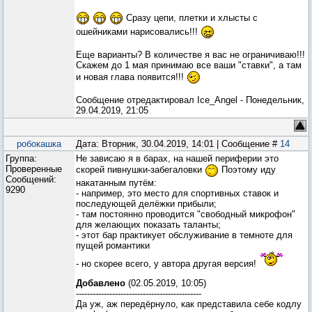
Сразу цепи, плетки и хлысты с
ошейниками нарисовались!!!
Еще варианты? В количестве я вас не ограничиваю!!!
Скажем до 1 мая принимаю все ваши "ставки", а там
и новая глава появится!!!
Сообщение отредактировал
Ice_Angel
-
Понедельник,
29.04.2019, 21:05
робокашка
Дата: Вторник, 30.04.2019, 14:01 | Сообщение #
14
Группа:
Не зависаю я в барах, на нашей периферии это
Проверенные
скорей пивнушки-забегаловки
Поэтому иду
Сообщений:
накатанным путём:
9290
- например, это место для спортивных ставок и
последующей делёжки прибыли;
- там постоянно проводится "свободный микрофон"
для желающих показать таланты;
- этот бар практикует обслуживание в темноте для
пущей романтики
- но скорее всего, у автора другая версия!
Добавлено
(02.05.2019, 10:05)
---------------------------------------------
Да уж, аж передёрнуло, как представила себе кодлу