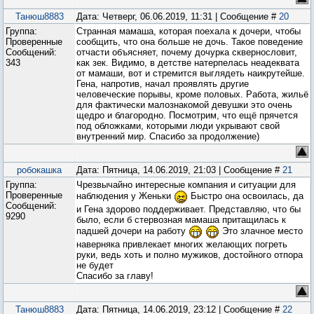
Танюш8883
Дата: Четверг, 06.06.2019, 11:31 | Сообщение #
20
Группа:
Странная мамаша, которая поехала к дочери, чтобы
Проверенные
сообщить, что она больше не дочь. Такое поведение
Сообщений:
отчасти объясняет, почему дочурка сквернословит,
343
как зек. Видимо, в детстве натерпелась неадеквата
от мамаши, вот и стремится выглядеть наикрутейше.
Гена, напротив, начал проявлять другие
человеческие порывы, кроме половых. Работа, жильё
для фактически малознакомой девушки это очень
щедро и благородно. Посмотрим, что ещё прячется
под обложками, которыми люди укрывают свой
внутренний мир. Спасибо за продолжение)
робокашка
Дата: Пятница, 14.06.2019, 21:03 | Сообщение #
21
Группа:
Чрезвычайно интересные компания и ситуации для
Проверенные
наблюдения у Женьки
Быстро она освоилась, да
Сообщений:
и Гена здорово поддерживает. Представляю, что бы
9290
было, если б стервозная мамаша притащилась к
падшей дочери на работу
Это злачное место
наверняка привлекает многих желающих погреть
руки, ведь хоть и полно мужиков, достойного отпора
не будет
Спасибо за главу!
Танюш8883
Дата: Пятница, 14.06.2019, 23:12 | Сообщение #
22