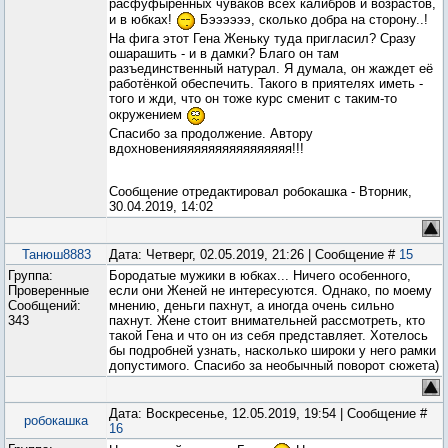
расфуфыренных чуваков всех калибров и возрастов,
и в юбках!
Бээээээ, сколько добра на сторону..!
На фига этот Гена Женьку туда пригласил? Сразу
ошарашить - и в дамки? Благо он там
разъединственный натурал. Я думала, он жаждет её
работёнкой обеспечить. Такого в приятелях иметь -
того и жди, что он тоже курс сменит с таким-то
окружением
Спасибо за продолжение. Автору
вдохновенияяяяяяяяяяяяяяяя!!!
Сообщение отредактировал
робокашка
-
Вторник,
30.04.2019, 14:02
Танюш8883
Дата: Четверг, 02.05.2019, 21:26 | Сообщение #
15
Группа:
Бородатые мужики в юбках... Ничего особенного,
Проверенные
если они Женей не интересуются. Однако, по моему
Сообщений:
мнению, деньги пахнут, а иногда очень сильно
343
пахнут. Жене стоит внимательней рассмотреть, кто
такой Гена и что он из себя представляет. Хотелось
бы подробней узнать, насколько широки у него рамки
допустимого. Спасибо за необычный поворот сюжета)
Дата: Воскресенье, 12.05.2019, 19:54 | Сообщение #
робокашка
16