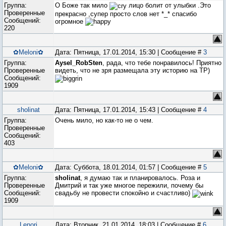
Группа:
О Боже так мило
лицо болит от улыбки .Это
Проверенные
прекрасно ,супер просто слов нет *_* спасибо
Сообщений:
огромное
220
✿Meloni✿
Дата: Пятница, 17.01.2014, 15:30 | Сообщение #
3
Группа:
Aysel_RobSten
, рада, что тебе понравилось! Приятно
Проверенные
видеть, что не зря размещала эту историю на ТР)
Сообщений:
1909
sholinat
Дата: Пятница, 17.01.2014, 15:43 | Сообщение #
4
Группа:
Очень мило, но как-то не о чем.
Проверенные
Сообщений:
403
✿Meloni✿
Дата: Суббота, 18.01.2014, 01:57 | Сообщение #
5
Группа:
sholinat
, я думаю так и планировалось. Роза и
Проверенные
Дмитрий и так уже многое пережили, почему бы
Сообщений:
свадьбу не провести спокойно и счастливо)
1909
Lenori
Дата: Вторник, 21.01.2014, 18:03 | Сообщение #
6