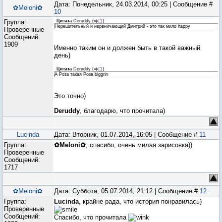
Дата: Понедельник, 24.03.2014, 00:25 | Сообщение #
✿Meloni✿
10
Группа:
Цитата
Deruddy
(
)
Нерешительный и нервничающий Дмитрий - это так мило happy
Проверенные
Сообщений:
1909
Именно таким он и должен быть в такой важный
день)
Цитата
Deruddy
(
)
А Роза такая Роза biggrin
Это точно)
Deruddy
, благодарю, что прочитала)
Lucinda
Дата: Вторник, 01.07.2014, 16:05 | Сообщение #
11
Группа:
✿Meloni✿
, спасибо, очень милая зарисовка))
Проверенные
Сообщений:
1717
✿Meloni✿
Дата: Суббота, 05.07.2014, 21:12 | Сообщение #
12
Группа:
Lucinda
, крайне рада, что история понравилась)
Проверенные
Сообщений:
Спасибо, что прочитала