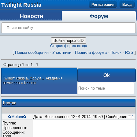
Twilight Russia
Регистрация
Вход
Новости
Форум
Войти через uID
Старая форма входа
[
Новые сообщения
·
Участники
·
Правила форума
·
Поиск
·
RSS
]
Страница
1
из
1
1
»
Twilight Russia. Форум
Академия
»
вампиров
Клятва
Клятва
✿Meloni✿
Дата: Воскресенье, 12.01.2014, 19:59 | Сообщение #
1
Группа:
Проверенные
Сообщений:
1909