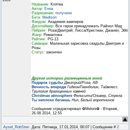
Название:
Клятва
Автор:
Енна
Разрешение:
получено
Бета:
Medison
Фандом:
Академия вампиров
Дисклеймер:
Все герои принадлежать Райчел Мид
Пейринг:
Роза/Дмитрий, Лисса/Кристиан, Джанин, Эйб
Жанр:
Романтика
Рейтинг:
PG-13
Саммари:
Маленькая зарисовка свадьбы Дмитрия и
Розы.
Статус:
закончен
Другие истории размещенные мной
Подарок судьбы
Дмитрий/Роза, АВ
Вечность впереди
Гидеон/Гвендолин, Таймлесс.
Трилогия драгоценных камней
Christmas atmosphere
Фелисити/Оливер, Стрела
Ты неплохо бегаешь
Нил, Белый воротничок
Сообщение отредактировал
✿Meloni✿
-
Вторник,
26.08.2014, 12:55
Aysel_RobSten
Дата: Пятница, 17.01.2014, 00:07 | Сообщение #
2