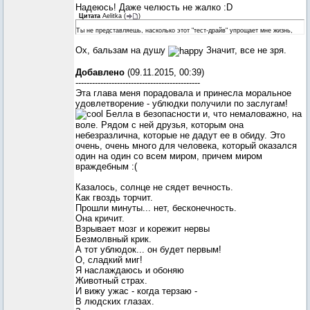
Надеюсь! Даже челюсть не жалко :D
Цитата
Aelitka
(
)
Ты не представляешь, насколько этот "тест-драйв" упрощает мне жизнь,
Ох, бальзам на душу
Значит, все не зря.
Добавлено
(09.11.2015, 00:39)
---------------------------------------------
Эта глава меня порадовала и принесла моральное
удовлетворение - ублюдки получили по заслугам!
Белла в безопасности и, что немаловажно, на
воле. Рядом с ней друзья, которым она
небезразлична, которые не дадут ее в обиду. Это
очень, очень много для человека, который оказался
один на один со всем миром, причем миром
враждебным :(
Казалось, солнце не сядет вечность.
Как гвоздь торчит.
Прошли минуты... нет, бесконечность.
Она кричит.
Взрывает мозг и корежит нервы
Безмолвный крик.
А тот ублюдок... он будет первым!
О, сладкий миг!
Я наслаждаюсь и обоняю
Животный страх.
И вижу ужас - когда терзаю -
В людских глазах.