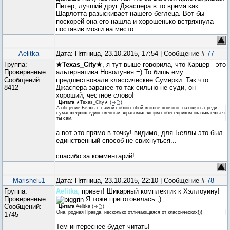
Питер, лучший друг Джаспера в то время как
Шарлотта разыскивает нашего беглеца. Вот бы
поскорей она его нашла и хорошенько встряхнула
поставив мозги на место.
Aelitka
Дата: Пятница, 23.10.2015, 17:54 | Сообщение #
77
Группа:
★Texas_City★
, я тут выше говорила, что Карцер - это
Проверенные
альтернатива Новолуния =) То бишь ему
Сообщений:
предшествовали классические Сумерки. Так что
8412
Джаспера заранее-то так сильно не суди, он
хороший, честное слово!
Цитата
★Texas_City★
(
)
А общение Беллы с самой собой собой вполне понятно, находясь среди
сумасшедших единственным здравомыслящим собеседником оказываешься
ты сам.
а вот это прямо в точку! видимо, для Беллы это был
единственный способ не свихнуться...
спасибо за комментарий!
Marishelь1
Дата: Пятница, 23.10.2015, 22:10 | Сообщение #
78
Группа:
Aelitka
,
привет! Шикарный комплектик к Хэллоуину!
Проверенные
Я тоже приготовилась ;)
Сообщений:
Цитата
Aelitka
(
)
Она, родная Правда, несколько отличающаяся от классических)))
1745
Тем интереснее будет читать!