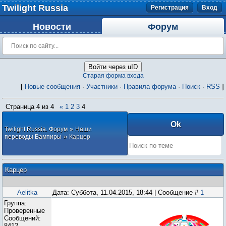
Twilight Russia
Регистрация
Вход
Новости
Форум
Войти через uID
Старая форма входа
[
Новые сообщения
·
Участники
·
Правила форума
·
Поиск
·
RSS
]
Страница
4
из
4
«
1
2
3
4
»
Twilight Russia. Форум
Наши
»
переводы Вампиры
Карцер
Карцер
Aelitka
Дата: Суббота, 11.04.2015, 18:44 | Сообщение #
1
Группа:
Проверенные
Сообщений:
8412