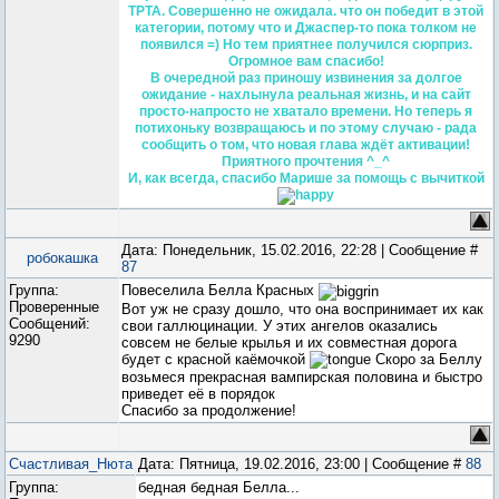
ТРТА. Совершенно не ожидала. что он победит в этой
категории, потому что и Джаспер-то пока толком не
появился =) Но тем приятнее получился сюрприз.
Огромное вам спасибо!
В очередной раз приношу извинения за долгое
ожидание - нахлынула реальная жизнь, и на сайт
просто-напросто не хватало времени. Но теперь я
потихоньку возвращаюсь и по этому случаю - рада
сообщить о том, что новая глава ждёт активации!
Приятного прочтения ^_^
И, как всегда, спасибо Марише за помощь с вычиткой
Дата: Понедельник, 15.02.2016, 22:28 | Сообщение #
робокашка
87
Группа:
Повеселила Белла Красных
Проверенные
Вот уж не сразу дошло, что она воспринимает их как
Сообщений:
свои галлюцинации. У этих ангелов оказались
9290
совсем не белые крылья и их совместная дорога
будет с красной каёмочкой
Скоро за Беллу
возьмеся прекрасная вампирская половина и быстро
приведет её в порядок
Спасибо за продолжение!
Счастливая_Нюта
Дата: Пятница, 19.02.2016, 23:00 | Сообщение #
88
Группа:
бедная бедная Белла...