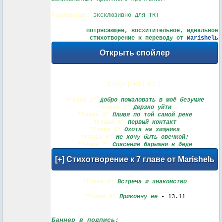
Размещение:
эксклюзивно для TR!
потрясающее, восхитительное, идеальное
стихотворение к переводу от
Marishelь
Содержание:
*Глава 1*
Добро пожаловать в моё безумие
*Глава 2*
Дерзко уйти
*Глава 3*
Плывя по той самой реке
*Глава 4*
Первый контакт
*Глава 5*
Охота на хищника
*Глава 6*
Не хочу быть овечкой!
*Глава 7*
Спасение барышни в беде
*Глава 8*
Встреча и знакомство
*Глава 9*
Прикончу её
- 13.11
Баннер в подпись: