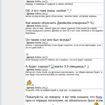
Цитата
Aelitka
(
)
правда, и вампира в подвале я нежно люблю))
Ой, я его тоже очень люблю ^_^
Цитата
Aelitka
(
)
автор всему-всему дала объяснение, причём такое, которому веришь.
Как можно объяснить Джейкоба-отморозка?! %)
Цитата
Aelitka
(
)
автор, как по мне, нашла одно из самых удачных пояснений (и ходов),
чтобы превратить милого Джейка из книг (а я его тоже люблю)) в последнего
мерзавца.
Он таким стал или был всегда?
Цитата
Aelitka
(
)
читать о прошлом Беллы точно будет неуютно, и не из-за персонажа, а из-
за его действий :(
:o
Цитата
Aelitka
(
)
Хотя больше хочется обнять её и сказать, что всё будет хорошо)
А будет хорошо?
ХЭ обещаешь? ;)
Цитата
Aelitka
(
)
Автор не стала очень уж детально расписывать, но общая картина будет, и
она будет восхитительной))) по-своему, конечно же))
Цитата
Aelitka
(
)
Спасибо тебе за комментарий и, ещё раз, за редактуру
Пожалуйста, но поворчу: я же тебе сказала, что буду
просто первым читателем, не обязательно было всем