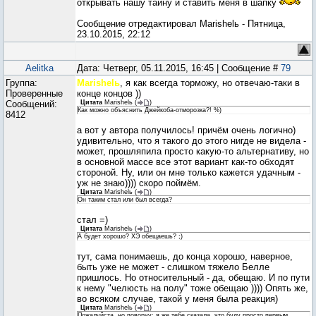
открывать нашу тайну и ставить меня в шапку
Сообщение отредактировал
Marishelь
-
Пятница,
23.10.2015, 22:12
Aelitka
Дата: Четверг, 05.11.2015, 16:45 | Сообщение #
79
Группа:
Marishelь
, я как всегда торможу, но отвечаю-таки в
Проверенные
конце концов ))
Сообщений:
Цитата
Marishelь
(
)
Как можно объяснить Джейкоба-отморозка?! %)
8412
а вот у автора получилось! причём очень логично)
удивительно, что я такого до этого нигде не видела -
может, прошляпила просто какую-то альтернативу, но
в основной массе все этот вариант как-то обходят
стороной. Ну, или он мне только кажется удачным -
уж не знаю)))) скоро поймём.
Цитата
Marishelь
(
)
Он таким стал или был всегда?
стал =)
Цитата
Marishelь
(
)
А будет хорошо? ХЭ обещаешь? ;)
тут, сама понимаешь, до конца хорошо, наверное,
быть уже не может - слишком тяжело Белле
пришлось. Но относительный - да, обещаю. И по пути
к нему "челюсть на полу" тоже обещаю )))) Опять же,
во всяком случае, такой у меня была реакция)
Цитата
Marishelь
(
)
Пожалуйста, но поворчу: я же тебе сказала, что буду просто первым