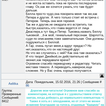
и не могла оставить пока не прочла последнуюю
главу. Ох,как же хочется узнать,что там будет
дальше.
Белла просто чудо,она покорила меня так же,как
Питера и других. А чего только стоит её встреча с
Питером. Теперь она моя героиня.
Так же и другие,не ожидала его встретить так
быстро,казалось,что глава ведется от лица
Джаспера,а тут бац,и Питер. Тыковка,назвать Беллу
тыковкой...,б-ж мой, гениальный персонаж. Шарлотта,
судя по описаниям,тоже замечательная. Они должны
подружиться с Беллой.
А Гар, очень пугал меня,а вдруг предаст? Но
нет,оказалось,что он настоящий друг.
Но что же случилось с ней? Как она там оказалась?
И что творит Джейкоб,он действительно ей
звонил,как передавали врачи?
Огромное спасибо переводчику и редактору. Читать
местами тяжело. А переводить,наверное,еще
сложнее. Но у Вас очень хорошо получается.
Дата: Понедельник, 15.02.2016, 21:26 | Сообщение #
Aelitka
86
Группа:
Дорогие мои читатели! Огромное вам спасибо за
Проверенные
комментарии, на которые я с удовольствием отвечу
Сообщений:
завтра, когда доберусь до нормального компьютера =)
8412
Также я хоть и с опозданием, но от этого не менее
искренне благодарю за голоса, отданные "Карцеру" на