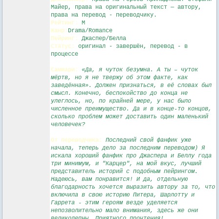
Майер, права на оригинальный текст — автору,
права на перевод - переводчику.
Рейтинг
:
M
Жанр
:
Drama/Romance
Пейринг
:
Джаспер/Белла
Статус
:
оригинал - завершён, перевод - в
процессе
Саммари
:
«Да, я чуток безумна. А ты – чуток
мёртв, но я не твержу об этом факте, как
заведённая». Должен признаться, в её словах был
смысл. Конечно, беспокойство до конца не
улеглось, но, по крайней мере, у нас было
численное преимущество. Да и в конце-то концов,
сколько проблем может доставить один маленький
человечек?
От переводчика:
Последний свой фанфик уже
начала, теперь дело за последним переводом) Я
искала хороший фанфик про Джаспера и Беллу года
три минимум, и "Карцер", на мой вкус, лучший
представитель историй с подобным пейрингом.
Надеюсь, вам понравится! И да, отдельную
благодарность хочется выразить автору за то, что
включила в свою историю Питера, Шарлотту и
Гаррета - этим героям везде уделяется
непозволительно мало внимания, здесь же они
великолепны. Приятного прочтения!