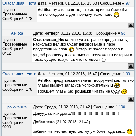
Счастливая_Нюта
Дата: Четверг, 01.12.2016, 15:33 | Сообщение #
97
Группа:
Aelitka
, ну это понятно, что истории не было бы...
Проверенные
но понегодовать для порядку тоже надо
Сообщений:
178
Aelitka
Дата: Четверг, 01.12.2016, 15:38 | Сообщение #
98
Группа:
Счастливая_Нюта
, мне уже страшно представить,
Проверенные
насколько велико будет негодование в паре
Сообщений:
предстоящих глав
Автор не жалеет героев в
8412
ущерб реализму (насколько он возможен в истории о
таких существах)), так что готовься! )))
Счастливая_Нюта
Дата: Четверг, 01.12.2016, 15:47 | Сообщение #
99
Группа:
Aelitka
, предупрежден значит вооружен! как только
Проверенные
главы выйдут запасусь успокоительным
Сообщений:
178
вообщем главы без ромашки читать не буду
робокашка
Дата: Среда, 21.02.2018, 21:42 | Сообщение #
100
Группа:
Девууули, как дела?!!!!!!!!!!!!!!!!!!!!!!!!!!!!!!!!!!!!!!!
Проверенные
Добавлено
(21.02.2018, 21:42)
Сообщений:
---------------------------------------------
9290
забыли мы несчастную Беллу уж боле года как...