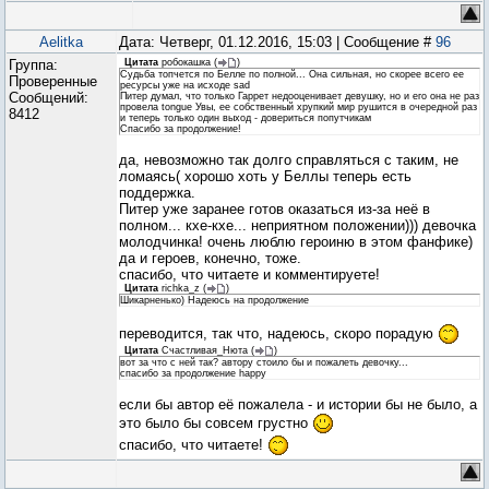
Aelitka
Дата: Четверг, 01.12.2016, 15:03 | Сообщение #
96
Группа:
Цитата
робокашка
(
)
Судьба топчется по Белле по полной... Она сильная, но скорее всего ее
Проверенные
ресурсы уже на исходе sad
Сообщений:
Питер думал, что только Гаррет недооценивает девушку, но и его она не раз
провела tongue Увы, ее собственный хрупкий мир рушится в очередной раз
8412
и теперь только один выход - довериться попутчикам
Спасибо за продолжение!
да, невозможно так долго справляться с таким, не
ломаясь( хорошо хоть у Беллы теперь есть
поддержка.
Питер уже заранее готов оказаться из-за неё в
полном... кхе-кхе... неприятном положении))) девочка
молодчинка! очень люблю героиню в этом фанфике)
да и героев, конечно, тоже.
спасибо, что читаете и комментируете!
Цитата
richka_z
(
)
Шикарненько) Надеюсь на продолжение
переводится, так что, надеюсь, скоро порадую
Цитата
Счастливая_Нюта
(
)
вот за что с ней так? автору стоило бы и пожалеть девочку...
спасибо за продолжение happy
если бы автор её пожалела - и истории бы не было, а
это было бы совсем грустно
спасибо, что читаете!