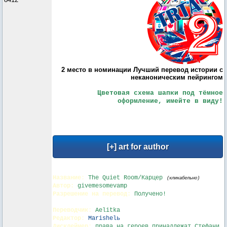
2 место в номинации Лучший перевод истории с
неканоническим пейрингом
Цветовая схема шапки под тёмное
оформление, имейте в виду!
Название
:
The Quiet Room/Карцер
(кликабельно)
Автор:
givemesomevamp
Разрешение на перевод:
Получено!
Переводчик
:
Aelitka
Редактор
:
Marishelь
Дисклеймер
:
права на героев принадлежат Cтефани