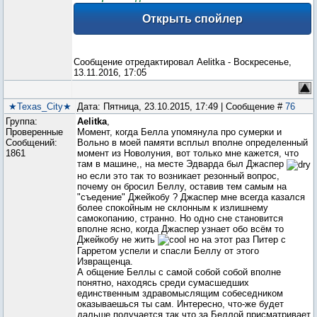
Сообщение отредактировал
Aelitka
-
Воскресенье,
13.11.2016, 17:05
★Texas_City★
Дата: Пятница, 23.10.2015, 17:49 | Сообщение #
76
Группа:
Aelitka
,
Проверенные
Момент, когда Белла упомянула про сумерки и
Сообщений:
Вольно в моей памяти всплыл вполне определенный
1861
момент из Новолуния, вот только мне кажется, что
там в машине,, на месте Эдварда был Джаспер
но если это так то возникает резонный вопрос,
почему он бросил Беллу, оставив тем самым на
"съедение" Джейкобу ? Джаспер мне всегда казался
более спокойным не склонным к излишнему
самокопанию, странно. Но одно сне становится
вполне ясно, когда Джаспер узнает обо всём то
Джейкобу не жить
но на этот раз Питер с
Гарретом успели и спасли Беллу от этого
Извращенца.
А общение Беллы с самой собой собой вполне
понятно, находясь среди сумасшедших
единственным здравомыслящим собеседником
оказываешься ты сам. Интересно, что-же будет
дальше получается так что за Беллой присматривает