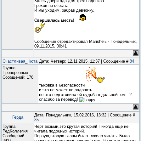
Здесь двери ада для трех подонков -
Грехов не счесть.
И мы уходим, забрав девчонку.
Свершилась месть!
Сообщение отредактировал
Marishelь
-
Понедельник,
09.11.2015, 00:41
Счастливая_Нюта
Дата: Четверг, 12.11.2015, 11:37 | Сообщение #
84
Группа:
Проверенные
Сообщений:
178
тыковка в безопасности
и это не может не радовать.
но что подготовила ей судьба в дальнейшем...?
спасибо за перевод!
Дата: Понедельник, 15.02.2016, 13:32 | Сообщение #
Герда
85
Группа:
Чёрт возьми,это крутая история! Никогда еще не
РедКоллегия
читала подобных историй.
Сообщений:
Первую,вторую главы было тяжело читать. Было
3927
непонятно,кто/о чем/ почему/и как. Но потом влилась