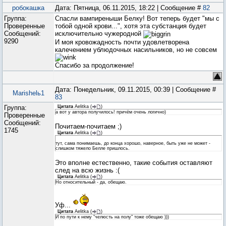
робокашка
Дата: Пятница, 06.11.2015, 18:22 | Сообщение #
82
Группа:
Спасли вампиреныши Белку! Вот теперь будет "мы с
Проверенные
тобой одной крови...", хотя эта субстанция будет
Сообщений:
исключительно чужеродной
9290
И моя кровожадность почти удовлетворена
калечением ублюдочных насильников, но не совсем
Спасибо за продолжение!
Дата: Понедельник, 09.11.2015, 00:39 | Сообщение #
Marishelь1
83
Группа:
Цитата
Aelitka
(
)
а вот у автора получилось! причём очень логично)
Проверенные
Сообщений:
Почитаем-почитаем ;)
1745
Цитата
Aelitka
(
)
тут, сама понимаешь, до конца хорошо, наверное, быть уже не может -
слишком тяжело Белле пришлось.
Это вполне естественно, такие события оставляют
след на всю жизнь :(
Цитата
Aelitka
(
)
Но относительный - да, обещаю.
Уф...
Цитата
Aelitka
(
)
И по пути к нему "челюсть на полу" тоже обещаю )))