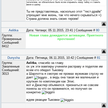
читателем, не обязательно было всем открывать нашу тайну и ставить
меня в шапку
Ты не представляешь, насколько этот "тест-драйв"
упрощает мне жизнь, так что нечего скрываться =)
Страна должна знать своих героев!
Aelitka
Дата: Четверг, 05.11.2015, 23:41 | Сообщение #
80
Группа:
Новая глава дожидается активации. Приятного
Проверенные
прочтения!
Сообщений:
8412
Dunysha
Дата: Пятница, 06.11.2015, 10:42 | Сообщение #
81
Группа:
Aelitka
, спасибо за главу.
Закаленные
ох уж эти вампиры учинили расправу и поделом им
Сообщений:
всем кто обидел Тыковку.
3013
а Шарлотта я смотрю не промах мужикам спуску не
дает
, а ведь она такая же маленькая и
хрупкая по комплекции как Элис.
вот и Джаспер объявился. признаться не совсем
поняла за что он провинился, но получил он
конкретно
ждем реакции Тыковки