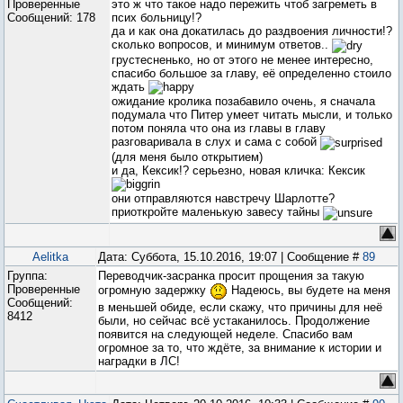
Проверенные
это ж что такое надо пережить чтоб загреметь в
Сообщений:
178
псих больницу!?
да и как она докатилась до раздвоения личности!?
сколько вопросов, и минимум ответов..
грустесненько, но от этого не менее интересно,
спасибо большое за главу, её определенно стоило
ждать
ожидание кролика позабавило очень, я сначала
подумала что Питер умеет читать мысли, и только
потом поняла что она из главы в главу
разговаривала в слух и сама с собой
(для меня было открытием)
и да, Кексик!? серьезно, новая кличка: Кексик
они отправляются навстречу Шарлотте?
приоткройте маленькую завесу тайны
Aelitka
Дата: Суббота, 15.10.2016, 19:07 | Сообщение #
89
Группа:
Переводчик-засранка просит прощения за такую
Проверенные
огромную задержку
Надеюсь, вы будете на меня
Сообщений:
в меньшей обиде, если скажу, что причины для неё
8412
были, но сейчас всё устаканилось. Продолжение
появится на следующей неделе. Спасибо вам
огромное за то, что ждёте, за внимание к истории и
наградки в ЛС!