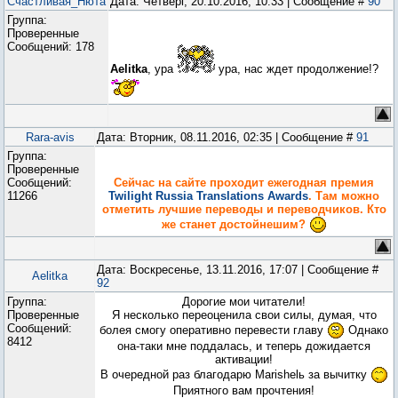
Счастливая_Нюта
Дата: Четверг, 20.10.2016, 10:33 | Сообщение #
90
Группа:
Проверенные
Сообщений:
178
Aelitka
, ура
ура, нас ждет продолжение!?
Rara-avis
Дата: Вторник, 08.11.2016, 02:35 | Сообщение #
91
Группа:
Проверенные
Сообщений:
Сейчас на сайте проходит ежегодная премия
11266
Twilight Russia Translations Awards
. Там можно
отметить лучшие переводы и переводчиков. Кто
же станет достойнешим?
Дата: Воскресенье, 13.11.2016, 17:07 | Сообщение #
Aelitka
92
Группа:
Дорогие мои читатели!
Проверенные
Я несколько переоценила свои силы, думая, что
Сообщений:
болея смогу оперативно перевести главу
Однако
8412
она-таки мне поддалась, и теперь дожидается
активации!
В очередной раз благодарю Marishelь за вычитку
Приятного вам прочтения!