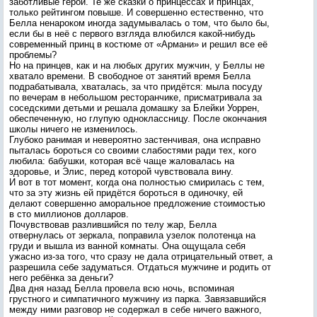
заботливые герои. Те же сказки о принцессах и принцах,
только рейтингом повыше. И совершенно естественно, что
Белла ненароком иногда задумывалась о том, что было бы,
если бы в неё с первого взгляда влюбился какой-нибудь
современный принц в костюме от «Армани» и решил все её
проблемы?
Но на принцев, как и на любых других мужчин, у Беллы не
хватало времени. В свободное от занятий время Белла
подрабатывала, хваталась, за что придётся: мыла посуду
по вечерам в небольшом ресторанчике, присматривала за
соседскими детьми и решала домашку за Блейки Уоррен,
обеспеченную, но глупую одноклассницу. После окончания
школы ничего не изменилось.
Глубоко ранимая и невероятно застенчивая, она исправно
пыталась бороться со своими слабостями ради тех, кого
любила: бабушки, которая всё чаще жаловалась на
здоровье, и Элис, перед которой чувствовала вину.
И вот в тот момент, когда она полностью смирилась с тем,
что за эту жизнь ей придётся бороться в одиночку, ей
делают совершенно аморальное предложение стоимостью
в сто миллионов долларов.
Почувствовав разлившийся по телу жар, Белла
отвернулась от зеркала, поправила узелок полотенца на
груди и вышла из ванной комнаты. Она ощущала себя
ужасно из-за того, что сразу не дала отрицательный ответ, а
разрешила себе задуматься. Отдаться мужчине и родить от
него ребёнка за деньги?
Два дня назад Белла провела всю ночь, вспоминая
грустного и симпатичного мужчину из парка. Завязавшийся
между ними разговор не содержал в себе ничего важного,