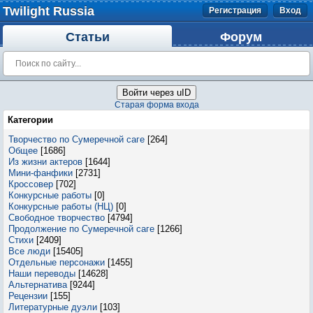
Twilight Russia
Регистрация
Вход
Статьи
Форум
Войти через uID
Старая форма входа
Категории
Творчество по Сумеречной саге
[264]
Общее
[1686]
Из жизни актеров
[1644]
Мини-фанфики
[2731]
Кроссовер
[702]
Конкурсные работы
[0]
Конкурсные работы (НЦ)
[0]
Свободное творчество
[4794]
Продолжение по Сумеречной саге
[1266]
Стихи
[2409]
Все люди
[15405]
Отдельные персонажи
[1455]
Наши переводы
[14628]
Альтернатива
[9244]
Рецензии
[155]
Литературные дуэли
[103]