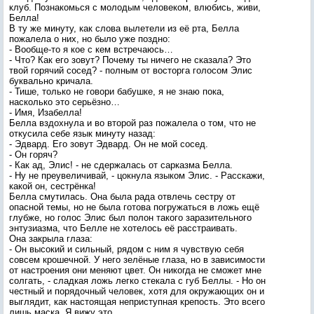
клуб. Познакомься с молодым человеком, влюбись, живи,
Белла!
В ту же минуту, как слова вылетели из её рта, Белла
пожалела о них, но было уже поздно:
- Вообще-то я кое с кем встречаюсь…
- Что? Как его зовут? Почему ты ничего не сказала? Это
твой горячий сосед? - полным от восторга голосом Элис
буквально кричала.
- Тише, только не говори бабушке, я не знаю пока,
насколько это серьёзно…
- Имя, Изабелла!
Белла вздохнула и во второй раз пожалела о том, что не
откусила себе язык минуту назад:
- Эдвард. Его зовут Эдвард. Он не мой сосед.
- Он горяч?
- Как ад, Элис! - не сдержалась от сарказма Белла.
- Ну не преувеличивай, - цокнула языком Элис. - Расскажи,
какой он, сестрёнка!
Белла смутилась. Она была рада отвлечь сестру от
опасной темы, но не была готова погружаться в ложь ещё
глубже, но голос Элис был полон такого заразительного
энтузиазма, что Белле не хотелось её расстраивать.
Она закрыла глаза:
- Он высокий и сильный, рядом с ним я чувствую себя
совсем крошечной. У него зелёные глаза, но в зависимости
от настроения они меняют цвет. Он никогда не сможет мне
солгать, - сладкая ложь легко стекала с губ Беллы. - Но он
честный и порядочный человек, хотя для окружающих он и
выглядит, как настоящая неприступная крепость. Это всего
лишь маска. Я вижу это.