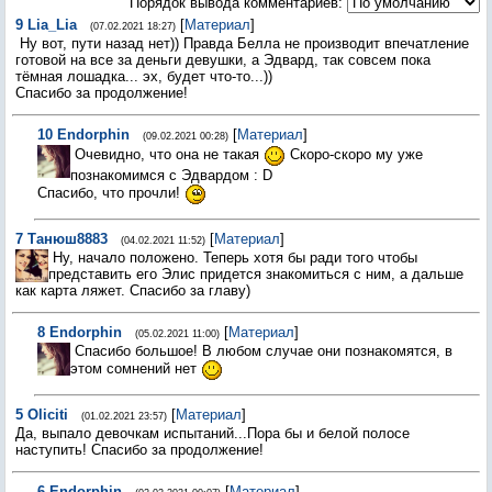
Порядок вывода комментариев:
9
Lia_Lia
[
Материал
]
(07.02.2021 18:27)
Ну вот, пути назад нет)) Правда Белла не производит впечатление
готовой на все за деньги девушки, а Эдвард, так совсем пока
тёмная лошадка... эх, будет что-то...))
Спасибо за продолжение!
10
Endorphin
[
Материал
]
(09.02.2021 00:28)
Очевидно, что она не такая
Скоро-скоро му уже
познакомимся с Эдвардом : D
Спасибо, что прочли!
7
Танюш8883
[
Материал
]
(04.02.2021 11:52)
Ну, начало положено. Теперь хотя бы ради того чтобы
представить его Элис придется знакомиться с ним, а дальше
как карта ляжет. Спасибо за главу)
8
Endorphin
[
Материал
]
(05.02.2021 11:00)
Спасибо большое! В любом случае они познакомятся, в
этом сомнений нет
5
Oliciti
[
Материал
]
(01.02.2021 23:57)
Да, выпало девочкам испытаний...Пора бы и белой полосе
наступить! Спасибо за продолжение!
6
Endorphin
[
Материал
]