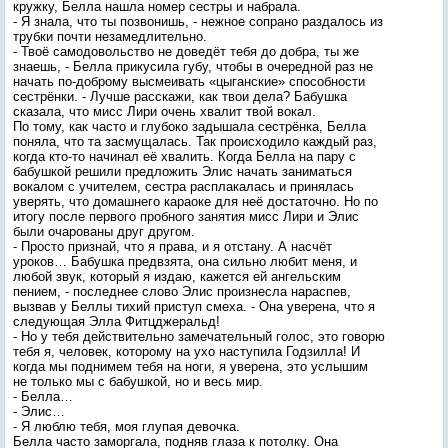
кружку, Белла нашла номер сестры и набрала.
- Я знала, что ты позвонишь, - нежное сопрано раздалось из
трубки почти незамедлительно.
- Твоё самодовольство не доведёт тебя до добра, ты же
знаешь, - Белла прикусила губу, чтобы в очередной раз не
начать по-доброму высмеивать «цыганские» способности
сестрёнки. - Лучше расскажи, как твои дела? Бабушка
сказала, что мисс Лири очень хвалит твой вокал.
По тому, как часто и глубоко задышала сестрёнка, Белла
поняла, что та засмущалась. Так происходило каждый раз,
когда кто-то начинал её хвалить. Когда Белла на пару с
бабушкой решили предложить Элис начать заниматься
вокалом с учителем, сестра расплакалась и принялась
уверять, что домашнего караоке для неё достаточно. Но по
итогу после первого пробного занятия мисс Лири и Элис
были очарованы друг другом.
- Просто признай, что я права, и я отстану. А насчёт
уроков… Бабушка предвзята, она сильно любит меня, и
любой звук, который я издаю, кажется ей ангельским
пением, - последнее слово Элис произнесла нараспев,
вызвав у Беллы тихий приступ смеха. - Она уверена, что я
следующая Элла Фитцджеральд!
- Но у тебя действительно замечательный голос, это говорю
тебя я, человек, которому на ухо наступила Годзилла! И
когда мы поднимем тебя на ноги, я уверена, это услышим
не только мы с бабушкой, но и весь мир.
- Белла…
- Элис…
- Я люблю тебя, моя глупая девочка.
Белла часто заморгала, подняв глаза к потолку. Она