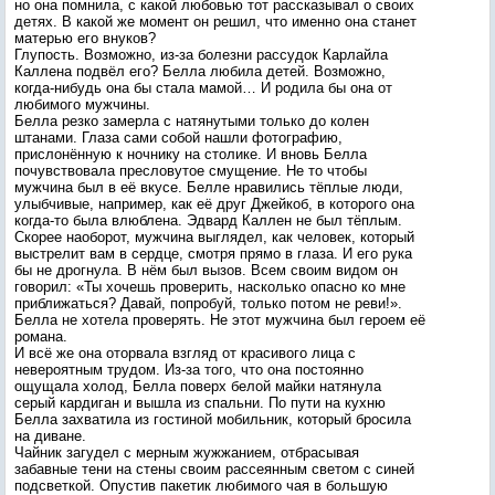
но она помнила, с какой любовью тот рассказывал о своих
детях. В какой же момент он решил, что именно она станет
матерью его внуков?
Глупость. Возможно, из-за болезни рассудок Карлайла
Каллена подвёл его? Белла любила детей. Возможно,
когда-нибудь она бы стала мамой… И родила бы она от
любимого мужчины.
Белла резко замерла с натянутыми только до колен
штанами. Глаза сами собой нашли фотографию,
прислонённую к ночнику на столике. И вновь Белла
почувствовала пресловутое смущение. Не то чтобы
мужчина был в её вкусе. Белле нравились тёплые люди,
улыбчивые, например, как её друг Джейкоб, в которого она
когда-то была влюблена. Эдвард Каллен не был тёплым.
Скорее наоборот, мужчина выглядел, как человек, который
выстрелит вам в сердце, смотря прямо в глаза. И его рука
бы не дрогнула. В нём был вызов. Всем своим видом он
говорил: «Ты хочешь проверить, насколько опасно ко мне
приближаться? Давай, попробуй, только потом не реви!».
Белла не хотела проверять. Не этот мужчина был героем её
романа.
И всё же она оторвала взгляд от красивого лица с
невероятным трудом. Из-за того, что она постоянно
ощущала холод, Белла поверх белой майки натянула
серый кардиган и вышла из спальни. По пути на кухню
Белла захватила из гостиной мобильник, который бросила
на диване.
Чайник загудел с мерным жужжанием, отбрасывая
забавные тени на стены своим рассеянным светом с синей
подсветкой. Опустив пакетик любимого чая в большую