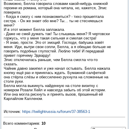
Возможно, Белла говорила словами какой-нибудь книжной
героини из романа, который она читала, но, кажется, Элис
поверила.
- Когда я смогу с ним познакомиться? - тихо прошептала
сестра. - Он же знает обо мне? Ты… ты не стесняешься
меня?
И в этот момент Белла заплакала.
- Даже не смей думать так! Ты слышишь меня? Я чертовски
горжусь, что у меня такая сильная и смелая сестра!
- Я знаю, прости. Это от эмоций. Господи, бабушка зовёт
меня. Иди, вытри свои сопли, Белла, а я обещаю больше не
говорить подобных глупостей. Люблю тебя! И передавай
привет горячему Эдварду!
Элис отключилась раньше, чем Белла смогла что-то
сказать.
Чайник давно закипел и уже начал остывать. Белла нажала
кнопку ещё раз и принялась ждать. Бумажной салфеткой
она стёрла слёзы и обессиленно рухнула на сложенные на
столе руки.
Белла могла выкинуть найденную на столе визитку с
номером Розали Хейл и навсегда забыть об этой истории.
Или она могла рискнуть и принять вызов, брошенный ей
Карлайлом Калленом.
Источник
:
https://twilightrussia.ru/forum/37-38563-1
Всего комментариев
:
10