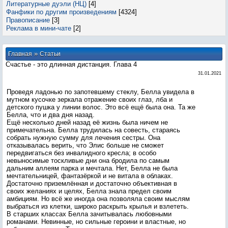
Литературные дуэли (НЦ)
[4]
Фанфики по другим произведениям
[4324]
Правописание
[3]
Реклама в мини-чате
[2]
»
Главная
Статьи
Счастье - это длинная дистанция. Глава 4
31.01.2021
Проведя ладонью по запотевшему стеклу, Белла увидела в
мутном кусочке зеркала отражение своих глаз, лба и
детского пушка у линии волос. Это всё ещё была она. Та же
Белла, что и два дня назад.
Ещё несколько дней назад её жизнь была ничем не
примечательна. Белла трудилась на совесть, стараясь
собрать нужную сумму для лечения сестры. Она
отказывалась верить, что Элис больше не сможет
передвигаться без инвалидного кресла; в особо
невыносимые тоскливые дни она бродила по самым
дальним аллеям парка и мечтала. Нет, Белла не была
мечтательницей, фантазёркой и не витала в облаках.
Достаточно приземлённая и достаточно объективная в
своих желаниях и целях, Белла знала предел своим
амбициям. Но всё же иногда она позволяла своим мыслям
выбраться из клетки, широко раскрыть крылья и взлететь.
В старших классах Белла зачитывалась любовными
романами. Невинные, но сильные героини и властные, но