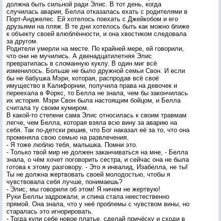
должна быть сильной ради Элис. В тот день, когда
случилась авария, Белла отказалась ехать с родителями в
Порт-Анджелес. Ей хотелось поехать с Джейкобом и его
друзьями на пляж. В те дни хотелось быть как можно ближе
к объекту своей влюблённости, и она хвостиком следовала
за другом.
Родители умерли на месте. По крайней мере, ей говорили,
что они не мучились. А двенадцатилетняя Элис
превратилась в сломанную куклу. В один миг всё
изменилось. Больше не было дружной семьи Свон. И если
бы не бабушка Мэри, которая, распродав всё своё
имущество в Калифорнии, получила права на девочек и
переехала в Форкс, то Белла не знала, чем бы закончилась
их история. Мэри Свон была настоящим бойцом, и Белла
считала ту своим кумиром.
В какой-то степени сама Элис относилась к своим травмам
легче, чем Белла, которая взяла всю вину за аварию на
себя. Так по-детски решив, что Бог наказал её за то, что она
променяла свою семью на развлечения.
- Я тоже люблю тебя, малышка. Помни это.
- Только твой мир не должен заканчиваться на мне, - Белла
знала, о чём хочет поговорить сестра, и сейчас она не была
готова к этому разговору. - Это я инвалид, Изабелла, не ты!
Ты не должна жертвовать своей молодостью, чтобы я
чувствовала себя лучше, понимаешь?
- Элис, мы говорили об этом! Я ничем не жертвую!
Руки Беллы задрожали, и спина стала неестественно
прямой. Она знала, что у неё проблемы с чувством вины, но
старалась это игнорировать.
- Тогда купи себе новое платье, сделай причёску и сходи в