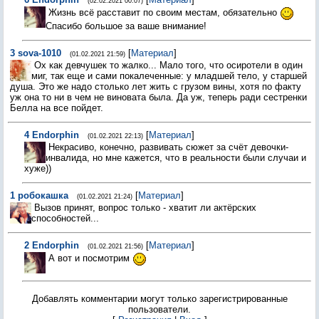
(02.02.2021 00:07)
Жизнь всё расставит по своим местам, обязательно
Спасибо большое за ваше внимание!
3
sova-1010
[
Материал
]
(01.02.2021 21:59)
Ох как девчушек то жалко... Мало того, что осиротели в один
миг, так еще и сами покалеченные: у младшей тело, у старшей
душа. Это же надо столько лет жить с грузом вины, хотя по факту
уж она то ни в чем не виновата была. Да уж, теперь ради сестренки
Белла на все пойдет.
4
Endorphin
[
Материал
]
(01.02.2021 22:13)
Некрасиво, конечно, развивать сюжет за счёт девочки-
инвалида, но мне кажется, что в реальности были случаи и
хуже))
1
робокашка
[
Материал
]
(01.02.2021 21:24)
Вызов принят, вопрос только - хватит ли актёрских
способностей...
2
Endorphin
[
Материал
]
(01.02.2021 21:56)
А вот и посмотрим
Добавлять комментарии могут только зарегистрированные
пользователи.