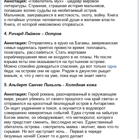
Аннотация:
«Повелитель мух» - шедевр мировой
литературы. Странная, страшная история мальчиков,
попавших волею судьбы на необитаемый остров.
Мальчиков, заигравшихся в жестокость, охоту, войну. Книга
о потайных уголках человеческой души и желании власти.
Книга, от которой невозможно оторваться.
4. Ричард Лаймон – Остров
Аннотация:
Отправляясь в круиз на Багамы, американская
семья надеялась приятно провести время: поплавать,
позагорать, расслабиться. Стать жертвами
кораблекрушения явно не входило в их планы. Но после
взрыва яхты они оказываются на пустынном острове.
Можно спокойно дожидаться спасения, да вот только
одна
беда: на острове они не одни. Рядом в джунглях рыщет
маньяк, и, что у него на уме, пока еще не знает никто.
5. Альберт Санчес Пиньоль - Холодная кожа
Аннотация:
Герой романа, разочарованный в окружающем
мире, решил убежать от своего прошлого «на край света» и
отправился на крохотный безлюдный остров в Антарктике.
Он ищет уединения и покоя, а окунается в водоворот
совершенно невероятных событий. Едва ступив на забытую
Богом землю, он обнаруживает, что метеоролог, которого
ему предстоит сменить, бесследно исчез. Единственный
обитатель острова - смотритель маяка - молчит, явно что-то
скрывая. Но вот наступает ночь… Первая в череде
безумных ночей! Сюжет то и дело делает