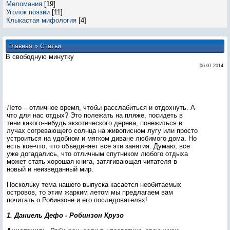
Меломания
[19]
Уголок поэзии
[11]
Клыкастая мифология
[4]
»
Главная
Статьи
В свободную минутку
06.07.2014
Лето – отличное время, чтобы расслабиться и отдохнуть. А
что для нас отдых? Это полежать на пляже, посидеть в
тени какого-нибудь экзотического дерева, понежиться в
лучах согревающего солнца на живописном лугу или просто
устроиться на удобном и мягком диване любимого дома. Но
есть кое-что, что объединяет все эти занятия. Думаю, все
уже догадались, что отличным спутником любого отдыха
может стать хорошая книга, затягивающая читателя в
новый и неизведанный мир.
Поскольку тема нашего выпуска касается необитаемых
островов, то этим жарким летом мы предлагаем вам
почитать о Робинзоне и его последователях!
1. Даниель Дефо - Робинзон Крузо