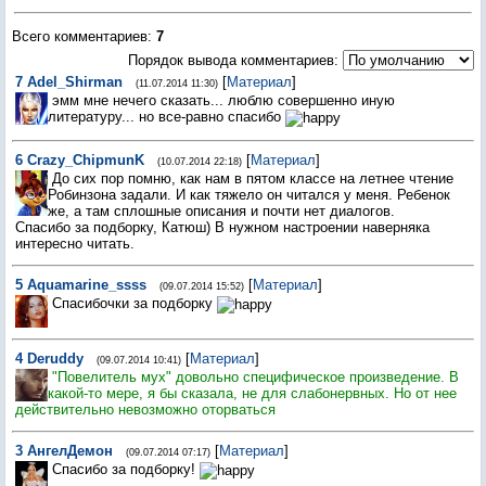
Всего комментариев
:
7
Порядок вывода комментариев:
7
Adel_Shirman
[
Материал
]
(11.07.2014 11:30)
эмм мне нечего сказать... люблю совершенно иную
литературу... но все-равно спасибо
6
Crazy_ChipmunK
[
Материал
]
(10.07.2014 22:18)
До сих пор помню, как нам в пятом классе на летнее чтение
Робинзона задали. И как тяжело он читался у меня. Ребенок
же, а там сплошные описания и почти нет диалогов.
Спасибо за подборку, Катюш) В нужном настроении наверняка
интересно читать.
5
Aquamarine_ssss
[
Материал
]
(09.07.2014 15:52)
Спасибочки за подборку
4
Deruddy
[
Материал
]
(09.07.2014 10:41)
"Повелитель мух" довольно специфическое произведение. В
какой-то мере, я бы сказала, не для слабонервных. Но от нее
действительно невозможно оторваться
3
АнгелДемон
[
Материал
]
(09.07.2014 07:17)
Спасибо за подборку!