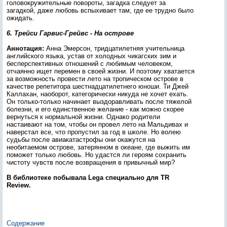
головокружительные повороты, загадка следует за
загадкой, даже любовь вспыхивает там, где ее трудно было
ожидать.
6. Трейси Гарвис-Грейвс - На острове
Аннотация:
Анна Эмерсон, тридцатилетняя учительница
английского языка, устав от холодных чикагских зим и
бесперспективных отношений с любимым человеком,
отчаянно ищет перемен в своей жизни. И поэтому хватается
за возможность провести лето на тропическом острове в
качестве репетитора шестнадцатилетнего юноши. Ти Джей
Каллахан, наоборот, категорически никуда не хочет ехать.
Он только-только начинает выздоравливать после тяжелой
болезни, и его единственное желание - как можно скорее
вернуться к нормальной жизни. Однако родители
настаивают на том, чтобы он провел лето на Мальдивах и
наверстал все, что пропустил за год в школе. Но волею
судьбы после авиакатастрофы они окажутся на
необитаемом острове, затерянном в океане, где выжить им
поможет только любовь. Но удастся ли героям сохранить
чистоту чувств после возвращения в привычный мир?
В библиотеке побывала Lega специально для TR
Review.
Содержание