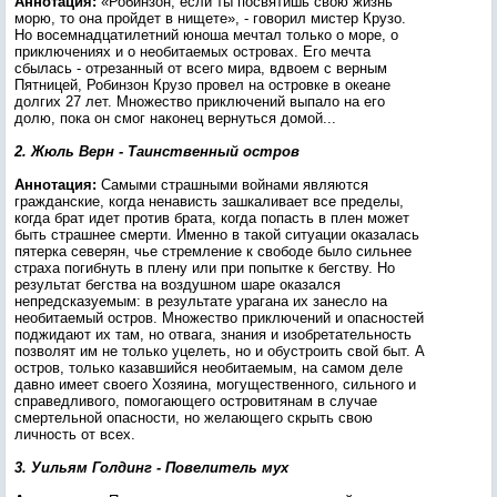
Аннотация:
«Робинзон, если ты посвятишь свою жизнь
морю, то она пройдет в нищете», - говорил мистер Крузо.
Но восемнадцатилетний юноша мечтал только о море, о
приключениях и о необитаемых островах. Его мечта
сбылась - отрезанный от всего мира, вдвоем с верным
Пятницей, Робинзон Крузо провел на островке в океане
долгих 27 лет. Множество приключений выпало на его
долю, пока он смог наконец вернуться домой...
2. Жюль Верн - Таинственный остров
Аннотация:
Самыми страшными войнами являются
гражданские, когда ненависть зашкаливает все пределы,
когда брат идет против брата, когда попасть в плен может
быть страшнее смерти. Именно в такой ситуации оказалась
пятерка северян, чье стремление к свободе было сильнее
страха погибнуть в плену или при попытке к бегству. Но
результат бегства на воздушном шаре оказался
непредсказуемым: в результате урагана их занесло на
необитаемый остров. Множество приключений и опасностей
поджидают их там, но отвага, знания и изобретательность
позволят им не только уцелеть, но и обустроить свой быт. А
остров, только казавшийся необитаемым, на самом деле
давно имеет своего Хозяина, могущественного, сильного и
справедливого, помогающего островитянам в случае
смертельной опасности, но желающего скрыть свою
личность от всех.
3. Уильям Голдинг - Повелитель мух