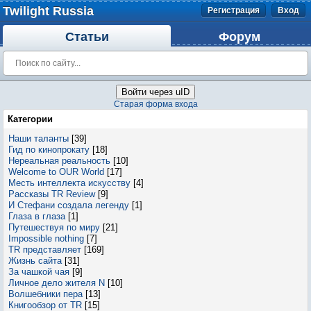
Twilight Russia
Регистрация
Вход
Статьи
Форум
Войти через uID
Старая форма входа
Категории
Наши таланты
[39]
Гид по кинопрокату
[18]
Нереальная реальность
[10]
Welcome to OUR World
[17]
Месть интеллекта искусству
[4]
Рассказы TR Review
[9]
И Стефани создала легенду
[1]
Глаза в глаза
[1]
Путешествуя по миру
[21]
Impossible nothing
[7]
TR представляет
[169]
Жизнь сайта
[31]
За чашкой чая
[9]
Личное дело жителя N
[10]
Волшебники пера
[13]
Книгообзор от TR
[15]