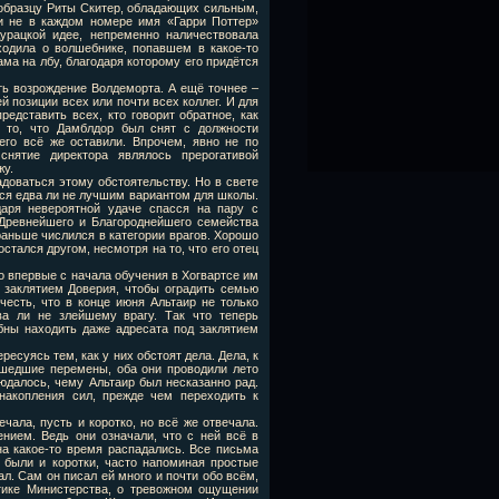
 образцу Риты Скитер, обладающих сильным,
и не в каждом номере имя «Гарри Поттер»
урацкой идее, непременно наличествовала
ходила о волшебнике, попавшем в какое-то
ма на лбу, благодаря которому его придётся
ть возрождение Волдеморта. А ещё точнее –
й позиции всех или почти всех коллег. И для
едставить всех, кто говорит обратное, как
 то, что Дамблдор был снят с должности
 его всё же оставили. Впрочем, явно не по
нятие директора являлось прерогативой
жу.
радоваться этому обстоятельству. Но в свете
ся едва ли не лучшим вариантом для школы.
аря невероятной удаче спасся на пару с
у Древнейшего и Благороднейшего семейства
раньше числился в категории врагов. Хорошо
тался другом, несмотря на то, что его отец
то впервые с начала обучения в Хогвартсе им
 заклятием Доверия, чтобы оградить семью
честь, что в конце июня Альтаир не только
ва ли не злейшему врагу. Так что теперь
бны находить даже адресата под заклятием
есуясь тем, как у них обстоят дела. Дела, к
ошедшие перемены, оба они проводили лето
юдалось, чему Альтаир был несказанно рад.
акопления сил, прежде чем переходить к
чала, пусть и коротко, но всё же отвечала.
нием. Ведь они означали, что с ней всё в
на какое-то время распадались. Все письма
 были и коротки, часто напоминая простые
ал. Сам он писал ей много и почти обо всём,
итике Министерства, о тревожном ощущении