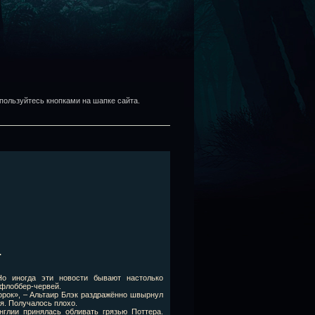
пользуйтесь кнопками на шапке сайта.
.
Но иногда эти новости бывают настолько
 флоббер-червей.
рок», – Альтаир Блэк раздражённо швырнул
ся. Получалось плохо.
нглии принялась обливать грязью Поттера.