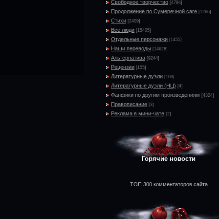
Свободное творчество
[4794]
Продолжение по Сумеречной саге
[1266]
Стихи
[2409]
Все люди
[15405]
Отдельные персонажи
[1455]
Наши переводы
[14628]
Альтернатива
[9244]
Рецензии
[155]
Литературные дуэли
[103]
Литературные дуэли (НЦ)
[4]
Фанфики по другим произведениям
[4324]
Правописание
[3]
Реклама в мини-чате
[2]
Горячие новости
ТОП 300 комментаторов сайта