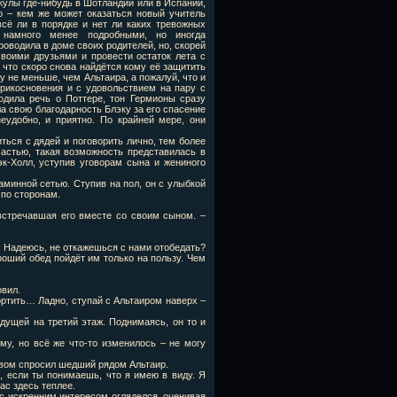
кулы где-нибудь в Шотландии или в Испании,
о – кем же может оказаться новый учитель
всё ли в порядке и нет ли каких тревожных
 намного менее подробными, но иногда
роводила в доме своих родителей, но, скорей
своими друзьями и провести остаток лета с
 что скоро снова найдётся кому её защитить
у не меньше, чем Альтаира, а пожалуй, что и
рикосновения и с удовольствием на пару с
одила речь о Поттере, тон Гермионы сразу
ла свою благодарность Блэку за его спасение
еудобно, и приятно. По крайней мере, они
ться с дядей и поговорить лично, тем более
частью, такая возможность представилась в
эк-Холл, уступив уговорам сына и жениного
аминной сетью. Ступив на пол, он с улыбкой
 по сторонам.
 встречавшая его вместе со своим сыном. –
н. Надеюсь, не откажешься с нами отобедать?
роший обед пойдёт им только на пользу. Чем
овил.
портить… Ладно, ступай с Альтаиром наверх –
дущей на третий этаж. Поднимаясь, он то и
му, но всё же что-то изменилось – не могу
твом спросил шедший рядом Альтаир.
, если ты понимаешь, что я имею в виду. Я
ас здесь теплее.
с искренним интересом огляделся, оценивая