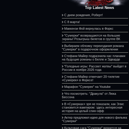
Top Latest News
С днем рождения, Роберт!
С 8 марта!
Маккензи Фой вернулась в Форкс
"Сумерки" возвращаются на большие
экраны! Розыгрыш билетов в группе ВК
Выбираем обложку переиздания романа
"Сумерки" в подарочном оформлении
Стефани Майер подразнила нас планами
на будущие романы о Белле и Эдварде
"Голодные игры: Рассвет жатвы" выйдет в
России в ноябре 2026 года
Стефани Майер отмечает 20-тилетие
«Сумерек» в Форксе!
Марафон "Сумерек" на Youtube
Что посмотреть: "Дракула" от Люка
Бессона
В «Сумерках» зря не показали, как Элис
становится вампиром: здесь интересная
история на целый спин-офф
Актер предложил идею для нового фильма
"Сумерки"
Культовая сага "Сумерки" вернется на