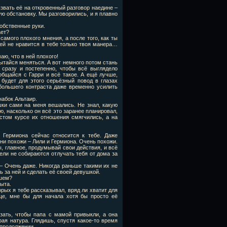
ызвать её на откровенный разговор наедине –
ю обстановку. Мы разговорились, и я плавно
обственные руки.
ает?
самого плохого мнения, а после того, как ты
, ей не нравится в тебе только твоя манера…
аю, что в ней плохого!
пытайся меняться. А вот немного потом стань
сразу и постепенно, чтобы всё выглядело
общайся с Гарри и всё такое. А ещё лучше,
 будет для этого серьёзный повод в глазах
большего контраста даже временно усилить
набок Альтаир.
ушки сами на меня вешались. Не знал, какую
ю, насколько он всё это заранее планировал,
естом курсе их отношения смягчились, а на
к Гермиона сейчас относится к тебе. Даже
они похожи – Лили и Гермиона. Очень похожи.
, главное, продумывай свои действия, и всё
тели не собираются отлучать тебя от дома за
 – Очень даже. Никогда раньше такими их не
ть за ней и сделать её своей девушкой.
ьшем?
рыта.
рых я тебе рассказывал, вряд ли хватит для
бще, мне бы для начала хотя бы просто её
азать, чтобы папа с мамой привыкли, а она
рая натура. Глядишь, спустя какое-то время
о продолжении…