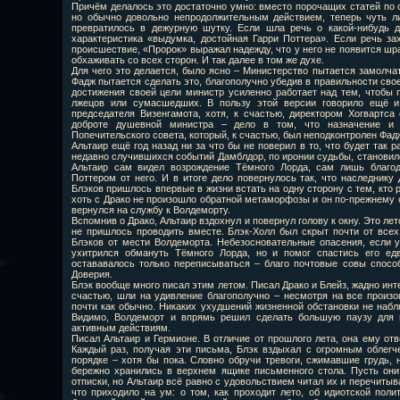
Причём делалось это достаточно умно: вместо порочащих статей по
но обычно довольно непродолжительным действием, теперь чуть л
превратилось в дежурную шутку. Если шла речь о какой-нибудь д
характеристика «выдумка, достойная Гарри Поттера». Если речь за
происшествие, «Пророк» выражал надежду, что у него не появится шра
обхаживать со всех сторон. И так далее в том же духе.
Для чего это делается, было ясно – Министерство пытается замолча
Фадж пытается сделать это, благополучно убедив в правильности свое
достижения своей цели министр усиленно работает над тем, чтобы пр
лжецов или сумасшедших. В пользу этой версии говорило ещё и
председателя Визенгамота, хотя, к счастью, директором Хогвартса
доброте душевной министра – дело в том, что назначение и с
Попечительского совета, который, к счастью, был неподконтролен Фад
Альтаир ещё год назад ни за что бы не поверил в то, что будет так 
недавно случившихся событий Дамблдор, по иронии судьбы, становил
Альтаир сам видел возрождение Тёмного Лорда, сам лишь благод
Поттером от него. И в итоге дело повернулось так, что наследник
Блэков пришлось впервые в жизни встать на одну сторону с тем, кто 
хоть с Драко не произошло обратной метаморфозы и он по-прежнему ос
вернулся на службу к Волдеморту.
Вспомнив о Драко, Альтаир вздохнул и повернул голову к окну. Это ле
не пришлось проводить вместе. Блэк-Холл был скрыт почти от всех
Блэков от мести Волдеморта. Небезосновательные опасения, если у
ухитрился обмануть Тёмного Лорда, но и помог спастись его ед
остававалось только переписываться – благо почтовые совы спосо
Доверия.
Блэк вообще много писал этим летом. Писал Драко и Блейз, жадно интер
счастью, шли на удивление благополучно – несмотря на все произ
почти как обычно. Никаких ухудшений жизненной обстановки не набл
Видимо, Волдеморт и впрямь решил сделать большую паузу для н
активным действиям.
Писал Альтаир и Гермионе. В отличие от прошлого лета, она ему отве
Каждый раз, получая эти письма, Блэк вздыхал с огромным облегче
порядке – хотя бы пока. Словно обручи тревоги, сжимавшие грудь, 
бережно хранились в верхнем ящике письменного стола. Пусть они
отписки, но Альтаир всё равно с удовольствием читал их и перечитыв
что приходило на ум: о том, как проходит лето, об идиотской пол