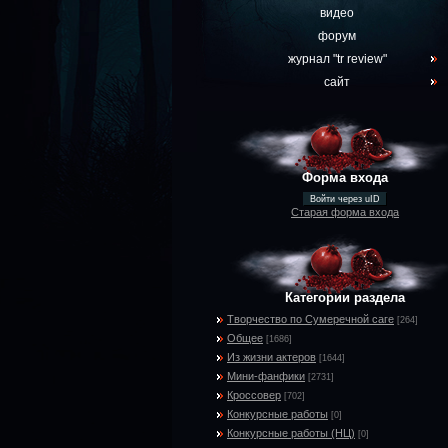
видео
форум
журнал "tr review"
сайт
Форма входа
Войти через uID
Старая форма входа
Категории раздела
Творчество по Сумеречной саге
[264]
Общее
[1686]
Из жизни актеров
[1644]
Мини-фанфики
[2731]
Кроссовер
[702]
Конкурсные работы
[0]
Конкурсные работы (НЦ)
[0]