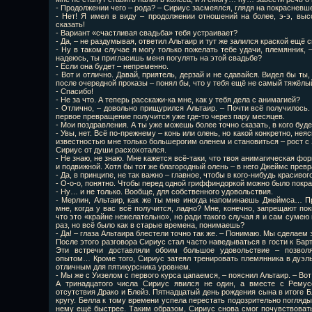
- Продолжении чего – рода? – Сириус засмеялся, глядя на покрасневш
- Нет! Я имел в виду – продолжении отношений на более, э-э, выс
сказать!
- Вариант «счастливая свадьба» тебя устраивает?
- Да, – не раздумывая, ответил Альтаир и тут же залился краской ещё 
- Ну в таком случае я могу только пожелать тебе удачи, племянник, 
надеюсь, ты пригласишь меня погулять на этой свадьбе?
- Если она будет – непременно.
- Вот и отлично. Давай, приятель, дерзай и не сдавайся. Видел бы ты
после очередной проказы – понял бы, что у тебя ещё не самый тяжёлый
- Спасибо!
- Не за что. А теперь расскажи-ка мне, как у тебя дела с анимагией?
- Отлично, – довольно прищурился Альтаир. – Почти всё получилось.
первое превращение получится уже где-то через пару месяцев.
- Мои поздравления. А ты уже можешь более точно сказать, в кого бу
- Увы, нет. Всё по-прежнему – конь или олень, но какой конкретно, нея
известностью мне только большерогим оленем и становиться – рост с 
Сириус от души расхохотался.
- Не знаю, не знаю. Мне кажется всё-таки, что твоя анимагическая фо
и подвижной. Хотя бы тот же благородный олень – в него Джеймс прев
- Да, в принципе, не так важно – главное, чтобы в кого-нибудь красивого
- О-о-о, понятно. Чтобы перед одной гриффиндоркой можно было покра
- Ну… и не только. Вообще, для собственного удовольствия.
- Мерлин, Альтаир, как же ты мне иногда напоминаешь Джеймса… П
мне, когда у вас всё получится, ладно? Мне, конечно, запрещают пок
что это «крайне нежелательно», но ради такого случая я и сам сумею
раз, но всё было как в старые времена, понимаешь?
- Да! – глаза Альтаира блестели точно так же. – Понимаю. Мы сделаем 
После этого разговора Сириус стал часто наведываться в гости к Барт
Эти встречи доставляли обоим большое удовольствие – позволял
опытом… Кроме того, Сириус затеял тренировать племянника в дуэл
отличным для пятикурсника уровнем.
- Мы же с Уизелом с первого курса цапаемся, – пояснил Альтаир. – Вот
А тринадцатого числа Сириус явился не один, а вместе с Ремус
отсутствия Драко и Блейз. Пятнадцатый день рождения сына в итоге 
кругу. Белла к тому времени успела перестать подозрительно погляды
нему ещё быстрее. Таким образом, Сириус снова смог почувствоват