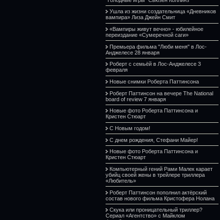
Ушла из жизни создательница «Дневников
вампира» Лиза Джейн Смит
«Вампиры живут вечно» - юбилейное
переиздание «Сумеречной саги»
Премьера фильма "Люби меня" в Лос-
Анджелесе 28 января
Роберт с семьёй в Лос-Анджелесе 3
февраля
Новые снимки Роберта Паттинсона
Роберт Паттинсон на вечере The National
board of review 7 января
Новые фото Роберта Паттинсона и
Кристен Стюарт
С Новым годом!
С днем рождения, Стефани Майер!
Новые фото Роберта Паттинсона и
Кристен Стюарт
Компьютерный гений Рами Малек карает
убийц своей жены в трейлере триллера
«Любитель»
Роберт Паттинсон пополнил актёрский
состав нового фильма Кристофера Нолана
Скука или проницательный триллер?
Сериал «Агентство» с Майклом