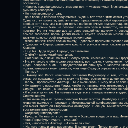
обстановку.
- Извини, гриффиндорского знамени нет, – ухмыльнулся Блэк-младш
руки пару конвертов.
- Но и слизеринского тоже.
- Да я вообще пейзажи предпочитаю. Видишь вот этот? Этим летом уго
Одна из стен комнаты, действительно, представляла собой огромную к
вообще нет и комната выходит прямо на бесконечную водную гладь ок
на те, которыми были на потолке Большого зала в Хогвартсе, но по
простор. Но тут Альтаир достал свою волшебную палочку и, соср
самого горизонта волны расплылись и спустя несколько мгновени
дальнем краю которой виднелась горная гряда.
- Любой пейзаж, какой только захочу, – довольно прокомментировал Ал
- Здорово, – Сириус развернул кресло и уселся в него, сложив руки
Красиво.
- Ещё бы. Ну да ладно. Сириус, рассказывай!
- О чём? – хитро улыбнулся дядя.
- Сам знаешь, о чём! Что там с Волдемортом, со всем? С вашим Орд
- Ну, тут много о чём можно рассказать, вот только, к сожалению, по
Орден собрался вновь. Я предоставил им свой дом в качестве штаб
польза, которую я могу принести, – на лице Сириуса отразилась глубок
- Почему?
- Потому что Хвост наверняка рассказал Волдеморту о том, что я
открыто я показаться тоже не могу – в Министерстве меня до сих пор с
- Жаль, – пробормотал Альтаир. – Мне очень жаль. Я могу чем-то тебе
- Ну, разве что подкупить Фаджа, чтобы тот признал мою невиновност
Сириус, – но, боюсь, он сейчас на такое и за миллион галлеонов не по
- Я его всегда читаю. Ты имеешь в виду все эти подкалывания в адрес
Сириус кивнул.
- Это лишь одна из граней политики Министерства. Дамблдор снят с
лишился должности президента Международной конфедерации магов. 
или может являться сторонником Дамблдора. В общем, Министерство
восстанавливать былую мощь.
- Фадж под Империусом?
- Вряд ли. Но нам от этого не легче – большего вреда он и под Имп
числа Гарри будут судить – слышал?
- Нет, – поразился Альтаир. – А его-то за что?
- На него напали два дементора. В конце июля. Прямо рядом с его