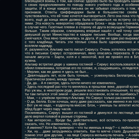
близящейся войны, о том, как сейчас здорово было бы проводить кани
о своих предположениях по поводу нового учебного года и особенн
защиты. И в конце каждого письма он не забывал спросить о том, 
признаков. Ответы гриффиндорки были в большинстве своём
чувствовалось, что ей тоже хочется выговориться. Лето она пока что п
всего, ещё до конца июля должна была отправиться на встречу со 
ними. Эта новость невероятно обрадовала Блэка – ведь она означала,
в случае чего. Газетные плевки в сторону её друга возмущали Гермион
больше. Таким образом, слизеринец впервые нашёл с ней точку соп
девушкой ругал Министерство в каждом письме. Вообще, когда зах
смягчался. Она явно тревожилась за друга. И уже не один раз выража
с того кладбища. Читать эти тёплые слова было одновременно и н
вселяли надежду.
И, разумеется, Альтаир часто писал Сириусу. Очень хотелось встрети
что в письмах Сириус осторожничал, явно опасаясь перехвата. К с
начале августа – Барти, хотя и с неохотой, всё же провёл его в Бл
кузена.
Альтаир встретил дядю у камина гостиной – Сириус воспользовался к
обнял племянника, потрепав его по голове, и, сощурившись, огляделся
- Мерлин, как же давно я здесь не был…
- Девятнадцать лет, если быть точным, – усмехнулась Беллатриса,
Практически ровно, между прочим.
- Да, да… А я смотрю, здесь почти ничего не изменилось.
- Здесь последний раз что-то менялось в прошлом веке, дорогой кузе
Раз уж мы, в некотором роде, решили восстановить отношения, то хо
ты там питался этой зимой – крысами в основном, если не ошибаюсь?
- Мам, – с упрёком протянул Альтаир. Но Сириус только рассмеялся.
- О да, Белла. Если хочешь, могу даже рассказать, как именно я их гот
- Вот уж не надо, – вздрогнула миссис Блэк, – умеешь ты аппетит ис
обед будет через пару часов.
Посмеиваясь, Сириус вышел из гостиной и двинулся по лестнице, ве
дело вертел головой в разные стороны.
- Как интересно… Вроде бы, действительно, всё осталось по-прежне
сказать, что. Но изменилось, это факт.
- А именно? Хотя бы примерно – что ты имеешь в виду? – с любопытс
- Хм, ну… даже затрудняюсь ответить. Как-то мягче стало. Душевней
помню этот дом другим, – на лице Сириуса мелькнула печаль. – А сейч
Поднявшись на верхний этаж, они зашли в комнату Альтаира. Сириус 