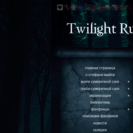
главная страница
о стефани майер
книги сумеречной саги
герои сумеречной саги
экранизации
библиотека
фанфикшн
поисковик фанфиков
новости
галерея