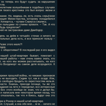
 но теперь его будут судить за нарушение
ггла.
ннолетним волшебникам в подобных случаях
я твоего крестника это был вопрос жизни и
мание. Но, видишь ли, есть очень серьёзное
окация Министерства, которому понадобился
з Хогвартса, – кулаки Сириуса сжались.
ня пальцами по спинке кровати. – Так. А что
ибудь предлогом?
т неё не застрахован даже Дамблдор.
день за днём в четырёх стенах и ничего не
тальных дела есть, и все приносят пользу –
Разве этого мало?!
лдор.
 с оборотнями? В последний раз я его видел
нашей штаб-квартире бывает, помогает с
ашей работы – нам очень важно знать, кто
т, на кого мы можем рассчитывать, на кого
то Волдеморт на самом деле возродился. К
 время прошлой войны, но никаких признаков
не выходить. Сидим тут, как в осаде. Или,
но свободно бродить по окрестностям нельзя.
тчасти. Знаешь, приходи почаще, ты же это
задания на лето я переделал, все интересные
 Без этого вообще не знаю, что и делал бы.
 и написала мне некоторое время назад, что
отказалась, так что я боюсь, вдруг она это
арри и Роном в нашей штаб-квартире.
меня. Слушай, а она обо мне… м-м… ничего не