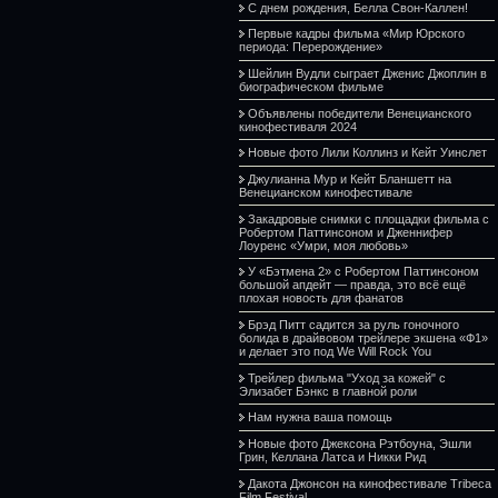
С днем рождения, Белла Свон-Каллен!
Первые кадры фильма «Мир Юрского
периода: Перерождение»
Шейлин Вудли сыграет Дженис Джоплин в
биографическом фильме
Объявлены победители Венецианского
кинофестиваля 2024
Новые фото Лили Коллинз и Кейт Уинслет
Джулианна Мур и Кейт Бланшетт на
Венецианском кинофестивале
Закадровые снимки с площадки фильма с
Робертом Паттинсоном и Дженнифер
Лоуренс «Умри, моя любовь»
У «Бэтмена 2» с Робертом Паттинсоном
большой апдейт — правда, это всё ещё
плохая новость для фанатов
Брэд Питт садится за руль гоночного
болида в драйвовом трейлере экшена «Ф1»
и делает это под We Will Rock You
Трейлер фильма "Уход за кожей" с
Элизабет Бэнкс в главной роли
Нам нужна ваша помощь
Новые фото Джексона Рэтбоуна, Эшли
Грин, Келлана Латса и Никки Рид
Дакота Джонсон на кинофестивале Tribeca
Film Festival