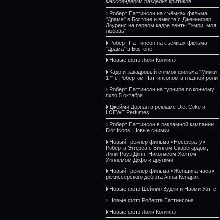
Фассбендером разделил критиков
Роберт Паттинсон на съёмках фильма
"Драма" в Бостоне и вместе с Дженнифер
Лоуренс на первом кадре ленты "Умри, моя
любовь"
Роберт Паттинсон на съёмках фильма
"Драма" в Бостоне
Новые фото Лили Коллинз
Кадр и закадровый снимок фильма "Микки
17" с Робертом Паттинсоном в главной роли
Роберт Паттинсон на турнире по конному
поло 5 октября
Джейми Дорнан в рекламе Diet Coke и
LOEWE Perfumes
Роберт Паттинсон в рекламной кампании
Dior Icons. Новые снимки
Новый трейлер фильма «Носферату»
Роберта Эггерса с Биллом Скарсгардом,
Лили-Роуз Депп, Николасом Холтом,
Уиллемом Дефо и другими
Новый трейлер фильма «Женщина часа»,
режиссёрского дебюта Анны Кендрик
Новые фото Шейлин Вудли и Наоми Уоттс
Новые фото Роберта Паттинсона
Новые фото Лили Коллинз