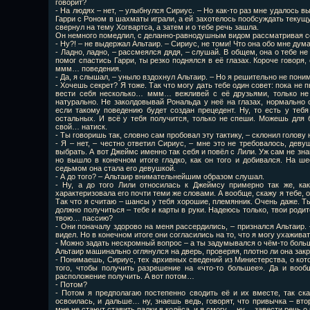
говорит?
- На людях – нет, – улыбнулся Сириус. – Но как-то раз мне удалось в
Гарри с Роном в шахматы играли, а ей захотелось пообсуждать текущу
свернул на тему Хогвартса, а затем и о тебе речь зашла.
Он немного помедлил, с деланно-равнодушным видом рассматривая с
- Ну?! – не выдержал Альтаир. – Сириус, не томи! Что она обо мне дум
- Ладно, ладно, – рассмеялся дядя, – слушай. В общем, она о тебе не 
помог спастись Гарри, ты резко поднялся в её глазах. Короче говоря
ммм… поведения.
- Да, я слышал, – уныло вздохнул Альтаир. – Но я решительно не поним
- Хочешь секрет? Я тоже. Так что могу дать тебе один совет: пока не 
вести себя несколько… ммм… вежливей с её друзьями, только не 
натурально. Не заколдовывай Рональда у неё на глазах, нормально 
если такому поведению будет создан прецедент. Ну, то есть у тебя
остальных. И всё у тебя получится, только не спеши. Можешь для 
свой… натиск.
- Ты говоришь так, словно сам пробовал эту тактику, – склонил голову 
- Я – нет, – честно ответил Сириус, – мне это не требовалось, дев
выбрать. А вот Джеймс именно так себя и повёл с Лили. Уж сам не зна
но вышло в конечном итоге гладко, как он того и добивался. На ш
седьмом она стала его девушкой.
- А до того? – Альтаир внимательнейшим образом слушал.
- Ну, а до того Лили относилась к Джеймсу примерно так же, ка
характеризовала его почти теми же словами. А вообще, скажу я тебе, 
Так что я считаю – шансы у тебя хорошие, племянник. Очень даже. Ты
должно получиться – тебе и карты в руки. Надеюсь только, твои роди
твою… пассию?
- Они поначалу здорово на меня рассердились, – признался Альтаир.
видел. Но в конечном итоге они согласились на то, что я могу ухажива
- Можно задать нескромный вопрос – а ты задумывался о чём-то бол
Альтаир машинально оглянулся на дверь, проверяя, плотно ли она зак
- Понимаешь, Сириус, тех архивных сведений из Министерства, о кото
того, чтобы получить разрешение на «что-то большее». Да и воо
расположение получить. А вот потом…
- Потом?
- Потом я предполагаю постепенно сводить её и их вместе, так ск
освоилась, и дальше… ну, знаешь ведь, говорят, что привычка – вто
мне не станут ставить палки в колёса, и я смогу… ну… завести речь 