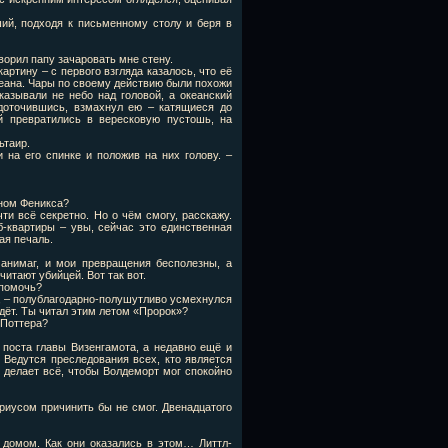
ий, подходя к письменному столу и беря в
ворил папу зачаровать мне стену.
артину – с первого взгляда казалось, что её
еана. Чары по своему действию были похожи
казывали не небо над головой, а океанский
едоточившись, взмахнул ею – катящиеся до
й превратились в вересковую пустошь, на
ьтаир.
 на его спинке и положив на них голову. –
еном Феникса?
чти всё секретно. Но о чём смогу, расскажу.
-квартиры – увы, сейчас это единственная
ая печаль.
 анимаг, и мои превращения бесполезны, а
читают убийцей. Вот так вот.
 помочь?
ь, – полублагодарно-полушутливо усмехнулся
йдёт. Ты читал этим летом «Пророк»?
 Поттера?
 поста главы Визенгамота, а недавно ещё и
Ведутся преследования всех, кто является
 делает всё, чтобы Волдеморт мог спокойно
ериусом причинить бы не смог. Двенадцатого
 домом. Как они оказались в этом… Литтл-