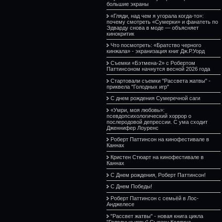
большие экраны
«Гляди, над чем я угорала когда-то»:
почему смотреть «Сумерки» и фанатеть по
Эдварду снова в моде — объясняет
кинокритик
Что посмотреть: «Братство черного
кинжала» - экранизация книг Дж.Р.Уорд
Съемки «Бэтмена-2» с Робертом
Паттинсоном начнутся весной 2026 года
Стартовали съемки "Рассвета жатвы" -
приквела "Голодных игр"
С днем рождения Сумеречной саги
«Умри, моя любовь»:
псевдопсихологический хоррор о
послеродовой депрессии. С ума сходит
Дженнифер Лоуренс
Роберт Паттинсон на кинофестивале в
Каннах
Кристен Стюарт на кинофестивале в
Каннах
С Днем рождения, Роберт Паттинсон!
С Днем Победы!
Роберт Паттинсон с семьёй в Лос-
Анджелесе
"Рассвет жатвы" - новая книга цикла
"Голодные игры" Сьюзен Коллинз