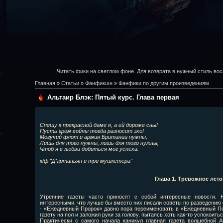
Читать фики на светлом фоне. Для возврата в нужный стиль вос
Главная
»
Статьи
»
Фанфикшн
»
Фанфики по другим произведениям
Альтаир Блэк: Пятый курс. Глава первая
Спешу к прекрасной даме я, а ей дороже сны!
Пусть гром войны тогда разносит эхо!
Могучий флот и армия Британии нужны,
Лишь для того нужны, лишь для того нужны,
Чтоб я в любви добиться мог успеха.
к/ф "Д'артаньян и три мушкетёра"
Глава 1. Тревожное лето
Утренние газеты часто приносят с собой интересные новости. 
интересными, что лучше бы вместо них писали советы по разведению
- «Ежедневный Пророк» давно пора переименовать в «Ежедневный По
газету на пол и заложил руки за голову, пытаясь хоть как-то успокоить
Практически с самого начала каникул главная газета волшебной А