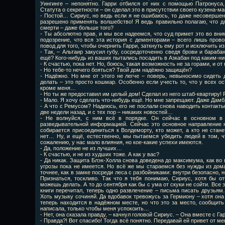
Уингинге – непонятно. Гарри отбился от них с помощью Патронуса,
Статута о секретности – он сделал это в присутствии своего кузена-ма
- Постой… Сириус, но ведь если я не ошибаюсь, то даже несоверше
разрешено применять волшебство! Я ведь правильно полагаю, что дл
смерти – даже больше того?
- Ты абсолютно прав, и мы все надеемся, что суд примет это во вни
подозрение, что вся эта история с дементорами – всего лишь пров
повод для того, чтобы очернить Гарри, заткнуть ему рот и исключить и
- Так, – Альтаир закусил губу, сосредоточенно сведя брови и бараба
ещё? Кого-нибудь из ваших пытались посадить в Азкабан под каким-н
- К счастью, пока нет. Но, боюсь, такая возможность не за горами, и о
- Но тебе-то нечего бояться? Твой дом надёжно защищён?
- Надёжно. Но мне от этого не легче – поверь, невыносимо сидеть 
делать – это просто кошмар. Особенно если учесть то, что у всех ос
кроме меня…
- Но ты же предоставил им целый дом! Сделал из него штаб-квартиру! 
- Мало. Я хочу сделать что-нибудь ещё. Но мне запрещают. Даже Дамб
- А что с Ремусом? Надеюсь, его не послали снова наводить контакты
две недели назад, и с тех пор – никаких новостей…
- Не волнуйся, с ним всё в порядке. Он сейчас в основном в 
разведывательной информацией. Сейчас это основное направление н
собирается присоединиться к Волдеморту, кто может, а кто не стане
нет… Ну, и ещё, естественно, мы пытаемся убедить людей в том, ч
сожалению, у нас мало влияния, но кое-какие успехи имеются.
- Да, положение не из лучших…
- К счастью, и не из худших тоже. А как у вас?
- Да никак. Защита Блэк-Холла снова доведена до максимума, как во
угрозы пока не имеется. Но всё же мы стараемся без нужды из дома 
точнее, как в замке посреди леса с разбойниками: внутри безопасно, 
Признаться, тоскливо. Так что я тебя понимаю, Сириус, хотя бы о
можешь делать. А то до сентября как бы с ума от скуки не сойти. Все 
книги перечитал, теперь одно развлечение – письма писать друзьям.
Хоть музыку сочиняй. Да вдобавок тревожусь за Гермиону – хотя она
теперь находится в надёжном месте, но что это за место, сообщить 
написала, только чтобы меня успокоить…
- Нет, она сказала правду, – качнул головой Сириус. – Она вместе с Г
- Правда?! Вот спасибо! Тогда всё понятно. Передавай ей привет от 