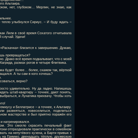
его Альтаира.
оком, нет, глубоком… Мерлин, не знаю, как
сильнее.
– тепло улыбнулся Сириус. – И буду ждать –
, как Лили в своё время Сохатого отчитывала
 случай. Удачи!
 «Раскачка» близится к завершению. Думаю,
дешь превращаться?
сно. Драко всё время подкалывает, что с моей
Хагрида, размах рогов в четыре Флитвика.
рма будет более… более, скажем так, вёрткой
ращался. А ты сам в кого хочешь?
.
соваться, верно?
росто удивительно. Ну да ладно. Напишешь
идать штаб-квартиру – точнее, дают понять,
 выбраться, и Лунатика прихвачу. Чтобы хоть
это!
емиусу и Беллатрисе – а точнее, к Альтаиру.
и развеяться, повеселиться, поделиться
ьном мастерстве и был приятно поражён его
 и натренировался.
ом. Это смогло скрасить печальный факт
Блэки отпраздновали практически в семейном
вать на непутёвого кузена, а Барти привык к
ь на Гриммо, двенадцать тёплую, дружескую