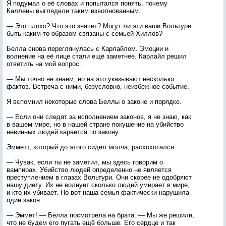
Я подумал о её словах и попытался понять, почему
Каллены выглядели таким взволнованным.
— Это плохо? Что это значит? Могут ли эти ваши Вольтури
быть каким-то образом связаны с семьей Хиллов?
Белла снова переглянулась с Карлайлом. Эмоции и
волнение на её лице стали ещё заметнее. Карлайл решил
ответить на мой вопрос.
— Мы точно не знаем, но на это указывают несколько
фактов. Встреча с ними, безусловно, неизбежное событие.
Я вспомнил некоторые слова Беллы о законе и порядке.
— Если они следят за исполнением законов, я не знаю, как
в вашем мире, но в нашей стране покушение на убийство
невинных людей карается по закону.
Эмметт, который до этого сидел молча, расхохотался.
— Чувак, если ты не заметил, мы здесь говорим о
вампирах. Убийство людей определенно не является
преступлением в глазах Вольтури. Они скорее не одобряют
нашу диету. Их не волнует сколько людей умирает в мире,
и кто их убивает. Но вот наша семья фактически нарушила
один закон.
— Эммет! — Белла посмотрела на брата. — Мы же решили,
что не будем его пугать ещё больше. Его сердце и так