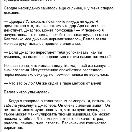
Сердце неожиданно забилось ещё сильнее, и у меня спёрло
дыхание.
— Эдвард? Успокойся, пока никто никуда не едет. Я
предложила это, только потому что дар Аро на меня не
действует. Джаспер, может поможешь? — Мгновенно я
почувствовал, как волна спокойствия нахлынула на меня.
Как только моё дыхание нормализовалось, Белла взяла
меня за руку, пытаясь привлечь внимание.
— Если Джаспер перестанет тебя успокаивать, как ты
думаешь, ты сможешь справиться с этим самостоятельно?
Не зная точно, что имела в виду Белла, я всё же кивнул в
знак согласия. Искусственное спокойствие рассеялось
через несколько секунд, но прежняя паника не вернулась.
— Что это было? Он же сидит в паре метров от меня!
Белла хитро улыбнулась.
— Когда я говорила о талантливых вампирах, я, возможно,
забыла упомянуть Джаспера. Он очень сильный эмпат. Он
не только может чувствовать то, что ты чувствуешь, но
также может манипулировать твоими эмоциями. Он может
посылать тебе любые эмоции, которые он хочет: страх,
радость, печаль, гнев, страсть. Бесконечное количество
вариантов.