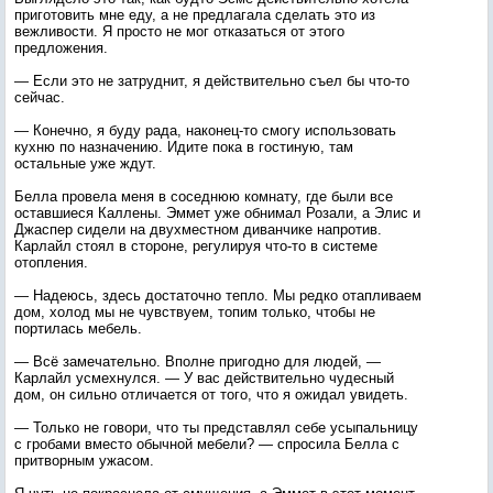
приготовить мне еду, а не предлагала сделать это из
вежливости. Я просто не мог отказаться от этого
предложения.
— Если это не затруднит, я действительно съел бы что-то
сейчас.
— Конечно, я буду рада, наконец-то смогу использовать
кухню по назначению. Идите пока в гостиную, там
остальные уже ждут.
Белла провела меня в соседнюю комнату, где были все
оставшиеся Каллены. Эммет уже обнимал Розали, а Элис и
Джаспер сидели на двухместном диванчике напротив.
Карлайл стоял в стороне, регулируя что-то в системе
отопления.
— Надеюсь, здесь достаточно тепло. Мы редко отапливаем
дом, холод мы не чувствуем, топим только, чтобы не
портилась мебель.
— Всё замечательно. Вполне пригодно для людей, —
Карлайл усмехнулся. — У вас действительно чудесный
дом, он сильно отличается от того, что я ожидал увидеть.
— Только не говори, что ты представлял себе усыпальницу
с гробами вместо обычной мебели? — спросила Белла с
притворным ужасом.