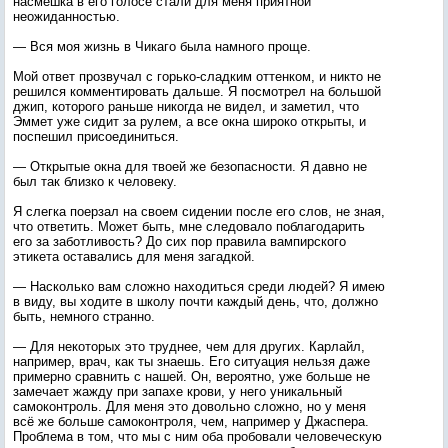
насмешка в его голосе стали для меня приятной
неожиданностью.
— Вся моя жизнь в Чикаго была намного проще.
Мой ответ прозвучал с горько-сладким оттенком, и никто не
решился комментировать дальше. Я посмотрел на большой
джип, которого раньше никогда не видел, и заметил, что
Эммет уже сидит за рулем, а все окна широко открыты, и
поспешил присоединиться.
— Открытые окна для твоей же безопасности. Я давно не
был так близко к человеку.
Я слегка поерзал на своем сидении после его слов, не зная,
что ответить. Может быть, мне следовало поблагодарить
его за заботливость? До сих пор правила вампирского
этикета оставались для меня загадкой.
— Насколько вам сложно находиться среди людей? Я имею
в виду, вы ходите в школу почти каждый день, что, должно
быть, немного странно.
— Для некоторых это труднее, чем для других. Карлайл,
например, врач, как ты знаешь. Его ситуация нельзя даже
примерно сравнить с нашей. Он, вероятно, уже больше не
замечает жажду при запахе крови, у него уникальный
самоконтроль. Для меня это довольно сложно, но у меня
всё же больше самоконтроля, чем, например у Джаспера.
Проблема в том, что мы с ним оба пробовали человеческую