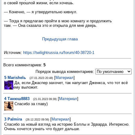
о своей прошлой жизни, если хочешь.
— Конечно, — я утвердительно кивнул.
— Тогда я предлагаю пройти в мою комнату и продолжить
там. — Она сказала это и открыла для мне дверь.
Предыдущая глава
Источник
:
https://twilightrussia.ru/forum/40-38720-1
Всего комментариев
:
5
Порядок вывода комментариев:
5
Marishelь
[
Материал
]
(27.01.2023 20:48)
Да, если Джаспер захочет, так напугает Дженкса, что тот всё
ему выложит.
4
Танюш8883
[
Материал
]
(21.01.2023 09:39)
Спасибо за главу)
3
Palmira
[
Материал
]
(26.12.2022 09:56)
Спасибо за новый взгляд на историю Бэллы и Эдварда. Интересно.
Очень хочется узнать что будет дальше.