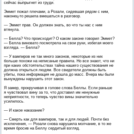
сейчас выпрыгнет из груди.
Эммет пожал плечами, а Розали, сидевшая рядом с ним,
наконец-то решила вмешаться в разговор.
— Эммет прав. Он должен знать, во что ты нас с ним
втянула.
— Белла? Что происходит? О каком законе говорил Эммет?
— Белла виновато посмотрела на свои руки, избегая моего
взгляда. — Белла?
— У вампиров не так много законов, некоторые из них
больше похожи на неписаные правила. Но все знают, что ни
при каких обстоятельствах тайна нашего существования не
должна открыться людям. Все свидетели должны быть
убиты, пока информация не дошла до масс. Вчера мы были
вынуждены нарушить этот закон.
Я замер, прокручивая в голове слова Беллы. Если раньше
я чувствовал вину за то, что доставил им ненужные
неприятности, то теперь чувство вины значительно
усилилось.
— И какое наказание?
— Смерть как для вампиров, так и для людей. Почти без
исключения, — Розали снова нарушила молчание, в то же
время бросив на Беллу сердитый взгляд.