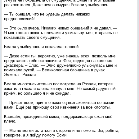
Я чуть не покраснела от смущения, а Эммет в этот момент
расхохотался. Даже вечно хмурая Розали улыбнулась.
— Ты обещал, что не будешь делать никаких
предположений!
— Это было вчера. Никаких новых обещаний я не давал. —
Я мог только пожать плечами и ухмыльнуться, стараясь не
показывать своего смущения.
Белла улыбнулась и покачала головой.
— Даже если ты, вероятно, уже знаешь всех, позволь мне
представить тебе оставшихся. Фея, сидящая на коленях
Джаспера, – Элис, — Элис дружелюбно улыбнулась мне и
помахала рукой. — Великолепная блондинка в руках
Эммета - Розали.
Белла многозначительно посмотрела на Розали, которая
закатила глаза и слегка кивнула мне. Не самый радушный
приём, но большего я и не ожидал.
— Привет всем, приятно наконец познакомиться со всеми
вами. Ещё раз приношу свои извинения за все хлопоты.
Карлайл, проходивший мимо, поддерживающе сжал моё
плечо.
— Мы не могли остаться в стороне и не помочь. Вы, ребята,
говорите, а я пойду помогу Эсми.