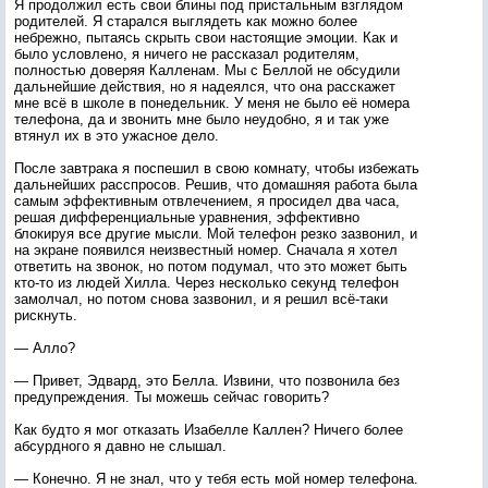
Я продолжил есть свои блины под пристальным взглядом
родителей. Я старался выглядеть как можно более
небрежно, пытаясь скрыть свои настоящие эмоции. Как и
было условлено, я ничего не рассказал родителям,
полностью доверяя Калленам. Мы с Беллой не обсудили
дальнейшие действия, но я надеялся, что она расскажет
мне всё в школе в понедельник. У меня не было её номера
телефона, да и звонить мне было неудобно, я и так уже
втянул их в это ужасное дело.
После завтрака я поспешил в свою комнату, чтобы избежать
дальнейших расспросов. Решив, что домашняя работа была
самым эффективным отвлечением, я просидел два часа,
решая дифференциальные уравнения, эффективно
блокируя все другие мысли. Мой телефон резко зазвонил, и
на экране появился неизвестный номер. Сначала я хотел
ответить на звонок, но потом подумал, что это может быть
кто-то из людей Хилла. Через несколько секунд телефон
замолчал, но потом снова зазвонил, и я решил всё-таки
рискнуть.
— Алло?
— Привет, Эдвард, это Белла. Извини, что позвонила без
предупреждения. Ты можешь сейчас говорить?
Как будто я мог отказать Изабелле Каллен? Ничего более
абсурдного я давно не слышал.
— Конечно. Я не знал, что у тебя есть мой номер телефона.