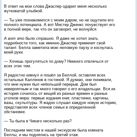
В ответ на мои слова Джаспер одарил меня несколько
жутковатой улыбкой.
— Ты уже познакомился с моим даром, но не ощутили его
полного потенциала. А вот Мистер Дженкс почувствует его
в полной мере, так что он заговорит, не волнуйся.
А вот это было страшно
. Я даже не хотел знать
подробности того, как именно Джаспер применит свой
талант. Белла заметила мою неловкую паузу и коснулась
моей руки.
— Хочешь прогуляться по дому? Немного отвлечься от
всех этих тем.
Я радостно кивнул и пошёл за Беллой, оставляя всех
остальных Калленов в гостиной. Я думаю, они понимали,
что мне нужен был небольшой перерыв. Дом был
невероятным и так много говорил о его владельцах. Вся их
история сочилось от вещей из разных времен и разных
уголков мира: первые издания книг, пластинки, картины,
вазы, скульптуры. Я жадно слушал каждую новую историю,
представляя всех членов семьи в определенной
обстановке.
— Ты была в Чикаго несколько раз?
Последним местом в нашей экскурсии была комната
Беллы, и мы поднялись на третий этаж.