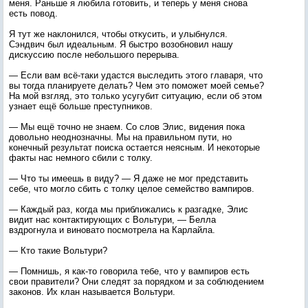
меня. Раньше я любила готовить, и теперь у меня снова
есть повод.
Я тут же наклонился, чтобы откусить, и улыбнулся.
Сэндвич был идеальным. Я быстро возобновил нашу
дискуссию после небольшого перерыва.
— Если вам всё-таки удастся выследить этого главаря, что
вы тогда планируете делать? Чем это поможет моей семье?
На мой взгляд, это только усугубит ситуацию, если об этом
узнает ещё больше преступников.
— Мы ещё точно не знаем. Со слов Элис, видения пока
довольно неоднозначны. Мы на правильном пути, но
конечный результат поиска остается неясным. И некоторые
факты нас немного сбили с толку.
— Что ты имеешь в виду? — Я даже не мог представить
себе, что могло сбить с толку целое семейство вампиров.
— Каждый раз, когда мы приближались к разгадке, Элис
видит нас контактирующих с Вольтури, — Белла
вздрогнула и виновато посмотрела на Карлайла.
— Кто такие Вольтури?
— Помнишь, я как-то говорила тебе, что у вампиров есть
свои правители? Они следят за порядком и за соблюдением
законов. Их клан называется Вольтури.