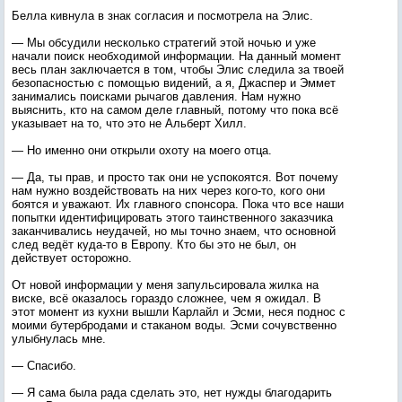
Белла кивнула в знак согласия и посмотрела на Элис.
— Мы обсудили несколько стратегий этой ночью и уже
начали поиск необходимой информации. На данный момент
весь план заключается в том, чтобы Элис следила за твоей
безопасностью с помощью видений, а я, Джаспер и Эммет
занимались поисками рычагов давления. Нам нужно
выяснить, кто на самом деле главный, потому что пока всё
указывает на то, что это не Альберт Хилл.
— Но именно они открыли охоту на моего отца.
— Да, ты прав, и просто так они не успокоятся. Вот почему
нам нужно воздействовать на них через кого-то, кого они
боятся и уважают. Их главного спонсора. Пока что все наши
попытки идентифицировать этого таинственного заказчика
заканчивались неудачей, но мы точно знаем, что основной
след ведёт куда-то в Европу. Кто бы это не был, он
действует осторожно.
От новой информации у меня запульсировала жилка на
виске, всё оказалось гораздо сложнее, чем я ожидал. В
этот момент из кухни вышли Карлайл и Эсми, неся поднос с
моими бутербродами и стаканом воды. Эсми сочувственно
улыбнулась мне.
— Спасибо.
— Я сама была рада сделать это, нет нужды благодарить