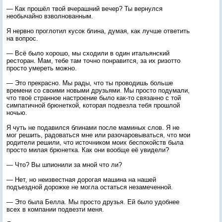
— Как прошёл твой вчерашний вечер? Ты вернулся
необычайно взволнованным.
Я нервно проглотил кусок блина, думая, как лучше ответить
на вопрос.
— Всё было хорошо, мы сходили в один итальянский
ресторан. Мам, тебе там точно понравится, за их ризотто
просто умереть можно.
— Это прекрасно. Мы рады, что ты проводишь больше
времени со своими новыми друзьями. Мы просто подумали,
что твоё странное настроение было как-то связанно с той
симпатичной брюнеткой, которая подвезла тебя прошлой
ночью.
Я чуть не подавился блинами после маминых слов. Я не
мог решить, радоваться мне или разочаровываться, что мои
родители решили, что источником моих беспокойств была
просто милая брюнетка. Как они вообще её увидели?
— Что? Вы шпионили за мной что ли?
— Нет, но неизвестная дорогая машина на нашей
подъездной дорожке не могла остаться незамеченной.
— Это была Белла. Мы просто друзья. Ей было удобнее
всех в компании подвезти меня.