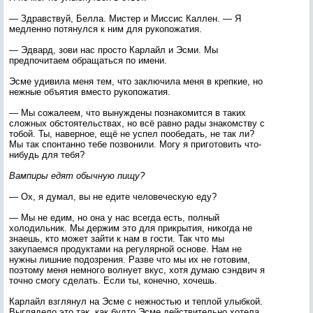
— Здравствуй, Белла. Мистер и Миссис Каллен. — Я
медленно потянулся к ним для рукопожатия.
— Эдвард, зови нас просто Карлайл и Эсми. Мы
предпочитаем обращаться по имени.
Эсме удивила меня тем, что заключила меня в крепкие, но
нежные объятия вместо рукопожатия.
— Мы сожалеем, что вынуждены познакомится в таких
сложных обстоятельствах, но всё равно рады знакомству с
тобой. Ты, наверное, ещё не успел пообедать, не так ли?
Мы так спонтанно тебе позвонили. Могу я приготовить что-
нибудь для тебя?
Вампиры едят обычную пищу?
— Ох, я думал, вы не едите человеческую еду?
— Мы не едим, но она у нас всегда есть, полный
холодильник. Мы держим это для прикрытия, никогда не
знаешь, кто может зайти к нам в гости. Так что мы
закупаемся продуктами на регулярной основе. Нам не
нужны лишние подозрения. Разве что мы их не готовим,
поэтому меня немного волнует вкус, хотя думаю сэндвич я
точно смогу сделать. Если ты, конечно, хочешь.
Карлайл взглянул на Эсме с нежностью и теплой улыбкой.
Выглядело это так, как будто Эсме действительно хотела