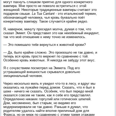
могут пахнуть слишком приятно для одного конкретного
вампира. Мне просто не повезло встретиться с этой
женщиной. Некоторые традиционные вампиры считают это
подарком свыше.
La Tua Cantant
- это итальянский термин,
обозначающий человека, чья кровь буквально поёт
конкретному вампиру. Такое случается крайне редко.
Я, наверное, минуту просидел молча, думая о том, что
сказал Эммет. Он представил это как неизбежный инцидент,
так что моё отношение к нему точно не изменилось.
— Это помешало тебе вернуться к животной крови?
— Да, было крайне сложно. Это произошло не так давно, и
теперь вся кровь просто меркнет по сравнению с той.
Особенно кровь животных. Я никогда не забуду этот вкус.
Я с сочувствием посмотрел на Эммета. Под его
устрашающей внешностью скрывался довольно
эмоциональный человек.
Через несколько миль я увидел что-то в лесу, и вдруг мы
оказались на лужайке перед домом. Сказать, что я был в
шоке - ничего не сказать. Особняк, что был передо мной
оказался совсем не таким, как я себе его представлял.
Определенно никаких горгулий или готических шпилей.
Дом, несомненно, был старым, но видимо его
модернизировали не так давно. Раньше я думал, что
родителям удалось найти вполне приличный дом для
Форкса, но он мерк по сравнению с этими тремя этажами