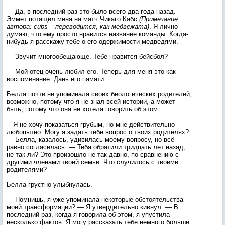
— Да, в последний раз это было всего два года назад.
Эммет потащил меня на матч Чикаго Кабс
(Примечание
автора: cubs – переводится, как медвежата)
. Я лично
думаю, что ему просто нравится название команды. Когда-
нибудь я расскажу тебе о его одержимости медведями.
— Звучит многообещающе. Тебе нравится бейсбол?
— Мой отец очень любил его. Теперь для меня это как
воспоминание. Дань его памяти.
Белла почти не упоминала своих биологических родителей,
возможно, потому что я не знал всей истории, а может
быть, потому что она не хотела говорить об этом.
—Я не хочу показаться грубым, но мне действительно
любопытно. Могу я задать тебе вопрос о твоих родителях?
— Белла, казалось, удивилась моему вопросу, но всё
равно согласилась. — Тебя обратили тридцать лет назад,
не так ли? Это произошло не так давно, по сравнению с
другими членами твоей семьи. Что случилось с твоими
родителями?
Белла грустно улыбнулась.
— Помнишь, я уже упоминала некоторые обстоятельства
моей трансформации? — Я утвердительно кивнул. — В
последний раз, когда я говорила об этом, я упустила
несколько фактов. Я могу рассказать тебе немного больше