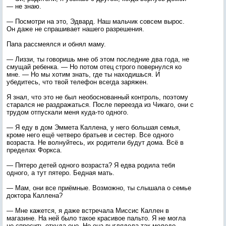
— не знаю.
— Посмотри на это, Эдвард. Наш мальчик совсем вырос.
Он даже не спрашивает нашего разрешения.
Папа рассмеялся и обнял маму.
— Лиззи, ты говоришь мне об этом последние два года, не
смущай ребенка. — Но потом отец строго повернулся ко
мне. — Но мы хотим знать, где ты находишься. И
убедитесь, что твой телефон всегда заряжен.
Я знал, что это не был необоснованный контроль, поэтому
старался не раздражаться. После переезда из Чикаго, они с
трудом отпускали меня куда-то одного.
— Я еду в дом Эммета Каллена, у него большая семья,
кроме него ещё четверо братьев и сестер. Все одного
возраста. Не волнуйтесь, их родители будут дома. Всё в
пределах Форкса.
— Пятеро детей одного возраста? Я едва родила тебя
одного, а тут пятеро. Бедная мать.
— Мам, они все приёмные. Возможно, ты слышала о семье
доктора Каллена?
— Мне кажется, я даже встречала Миссис Каллен в
магазине. На ней было такое красивое пальто. Я не могла
не спросить откуда оно. Но она выглядела так молодо,