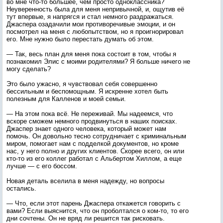
во мне что-то большее, чем просто одноклассника?
Неуверенность была для меня непривычной, и, ощутив её
тут впервые, я напрягся и стал немного раздражаться.
Джаспера озадачили мои противоречивые эмоции, и он
посмотрел на меня с любопытством, но я проигнорировал
его. Мне нужно было перестать думать об этом.
— Так, весь план для меня пока состоит в том, чтобы я
познакомил Элис с моими родителями? Я больше ничего не
могу сделать?
Это было ужасно, я чувствовал себя совершенно
бессильным и беспомощным. Я искренне хотел быть
полезным для Калленов и моей семьи.
— На этом пока всё. Не переживай. Мы надеемся, что
вскоре сможем немного продвинуться в наших поисках.
Джаспер знает одного человека, который может нам
помочь. Он довольно тесно сотрудничает с криминальным
миром, помогает нам с подделкой документов, но кроме
нас, у него полно и других клиентов. Скорее всего, он или
кто-то из его коллег работал с Альбертом Хиллом, а еще
лучше — с его боссом.
Новая деталь вселила в меня надежду, но вопросы
остались.
— Что, если этот парень Джаспера откажется говорить с
вами? Если выяснится, что он проболтался о ком-то, то его
дни сочтены. Он не вряд ли решится так рисковать.