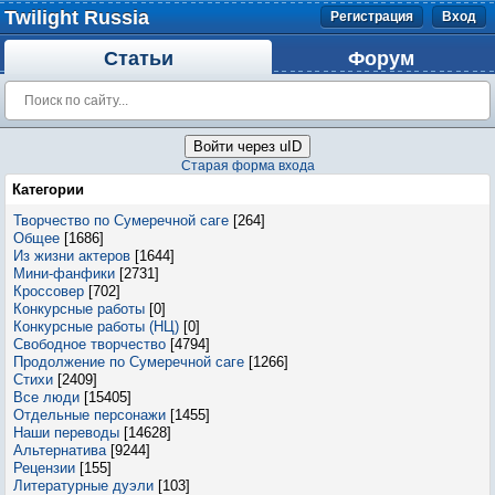
Twilight Russia
Регистрация
Вход
Статьи
Форум
Войти через uID
Старая форма входа
Категории
Творчество по Сумеречной саге
[264]
Общее
[1686]
Из жизни актеров
[1644]
Мини-фанфики
[2731]
Кроссовер
[702]
Конкурсные работы
[0]
Конкурсные работы (НЦ)
[0]
Свободное творчество
[4794]
Продолжение по Сумеречной саге
[1266]
Стихи
[2409]
Все люди
[15405]
Отдельные персонажи
[1455]
Наши переводы
[14628]
Альтернатива
[9244]
Рецензии
[155]
Литературные дуэли
[103]