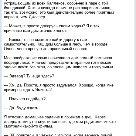
устрашающим из всех Калленов, особенно в паре с той
блондинкой. Хотя я никогда с ним не разговаривал лично,
так что, возможно, это был действительно более приятный
вариант, чем Джаспер.
— Может, я просто доберусь своим ходом? Я и так
причиняю вам достаточно хлопот.
— Боюсь, ты не сможете найти дорогу к нам
самостоятельно. Наш дом больше в лесу, чем в городе.
Очень легко пропустить правильный поворот.
Мое воображение само нарисовало дом полный вампиров
посреди леса. Я начал представлять мрачное готическое
здание почти без окон, со зловещим шпилем и горгульями.
— Эдвард? Ты ещё здесь?
— Хм, да. Прости, я просто задумался. Хорошо, когда мне
примерно ждать Эммета?
— Полчаса подойдёт?
— Да. Буду ждать.
Я отложил домашнее задание и побежал в душ. Через
двадцать минут я спустился вниз, где мои родители вместе
смотрели какой-то фильм.
— Эй, родители, я уезжаю с другом, когда вернусь домой