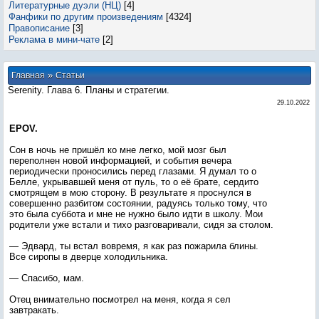
Литературные дуэли (НЦ)
[4]
Фанфики по другим произведениям
[4324]
Правописание
[3]
Реклама в мини-чате
[2]
»
Главная
Статьи
Serenity. Глава 6. Планы и стратегии.
29.10.2022
EPOV.
Сон в ночь не пришёл ко мне легко, мой мозг был
переполнен новой информацией, и события вечера
периодически проносились перед глазами. Я думал то о
Белле, укрывавшей меня от пуль, то о её брате, сердито
смотрящем в мою сторону. В результате я проснулся в
совершенно разбитом состоянии, радуясь только тому, что
это была суббота и мне не нужно было идти в школу. Мои
родители уже встали и тихо разговаривали, сидя за столом.
— Эдвард, ты встал вовремя, я как раз пожарила блины.
Все сиропы в дверце холодильника.
— Спасибо, мам.
Отец внимательно посмотрел на меня, когда я сел
завтракать.