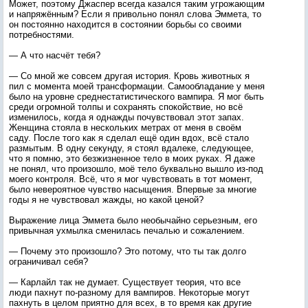
Может, поэтому Джаспер всегда казался таким угрожающим
и напряжённым? Если я привольно понял слова Эммета, то
он постоянно находится в состоянии борьбы со своими
потребностями.
— А что насчёт тебя?
— Со мной же совсем другая история. Кровь животных я
пил с момента моей трансформации. Самообладание у меня
было на уровне среднестатистического вампира. Я мог быть
среди огромной толпы и сохранять спокойствие, но всё
изменилось, когда я однажды почувствовал этот запах.
Женщина стояла в нескольких метрах от меня в своём
саду. После того как я сделал ещё один вдох, всё стало
размытым. В одну секунду, я стоял вдалеке, следующее,
что я помню, это безжизненное тело в моих руках. Я даже
не понял, что произошло, моё тело буквально вышло из-под
моего контроля. Всё, что я мог чувствовать в тот момент,
было невероятное чувство насыщения. Впервые за многие
годы я не чувствовал жажды, но какой ценой?
Выражение лица Эммета было необычайно серьезным, его
привычная ухмылка сменилась печалью и сожалением.
— Почему это произошло? Это потому, что ты так долго
ограничивал себя?
— Карлайл так не думает. Существует теория, что все
люди пахнут по-разному для вампиров. Некоторые могут
пахнуть в целом приятно для всех, в то время как другие