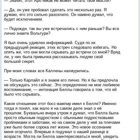
— Значит, этот Аро никак не может читать твои мысли?
— Да, он уже пробовал сделать это несколько раз. Я
думаю, его это сильно разозлило. Он наивно думал, что
будет исключением.
— Подожди, так вы уже встречались с ним раньше? Вы все
лично знаете Вольтури?
Я был очень удивлен информацией. Судя по их
предыдущей реакции, этих встреч следовало избегать. Но
опять же, что они могли скрывать до встречи со мной? Вряд
ли, у них была привычка рассказывать людям свой
большой секрет.
При моих словах все Каллены нахмурились.
— Только Карлайл и я знаем его лично. Но я бы предпочла
не обсуждать это сейчас. Это определенно не мое любимое
воспоминание, — интонация Беллы говорила о том, что ей
было что скрывать.
Какое отношение этот босс-вампир имел к Белле? Именно
тогда я понял, как мало я на самом деле знал о её
прошлом. Буквально вчера утром я думал, что Белла была
просто обычным подростком с обычными подростковыми
проблемами и заботами, но на самом деле у неё за плечами
уже было более сорока лет жизни. Это новое осознание
меня огорчило. Впервые я подумал о нашей разнице в
возрасте. Могла ли Белла заинтересоваться мной, увидеть