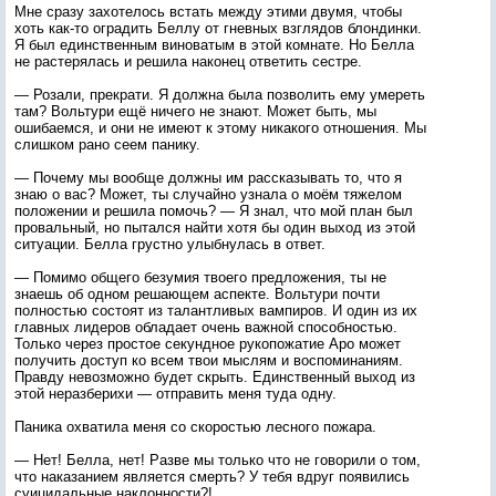
Мне сразу захотелось встать между этими двумя, чтобы
хоть как-то оградить Беллу от гневных взглядов блондинки.
Я был единственным виноватым в этой комнате. Но Белла
не растерялась и решила наконец ответить сестре.
— Розали, прекрати. Я должна была позволить ему умереть
там? Вольтури ещё ничего не знают. Может быть, мы
ошибаемся, и они не имеют к этому никакого отношения. Мы
слишком рано сеем панику.
— Почему мы вообще должны им рассказывать то, что я
знаю о вас? Может, ты случайно узнала о моём тяжелом
положении и решила помочь? — Я знал, что мой план был
провальный, но пытался найти хотя бы один выход из этой
ситуации. Белла грустно улыбнулась в ответ.
— Помимо общего безумия твоего предложения, ты не
знаешь об одном решающем аспекте. Вольтури почти
полностью состоят из талантливых вампиров. И один из их
главных лидеров обладает очень важной способностью.
Только через простое секундное рукопожатие Аро может
получить доступ ко всем твои мыслям и воспоминаниям.
Правду невозможно будет скрыть. Единственный выход из
этой неразберихи — отправить меня туда одну.
Паника охватила меня со скоростью лесного пожара.
— Нет! Белла, нет! Разве мы только что не говорили о том,
что наказанием является смерть? У тебя вдруг появились
суицидальные наклонности?!