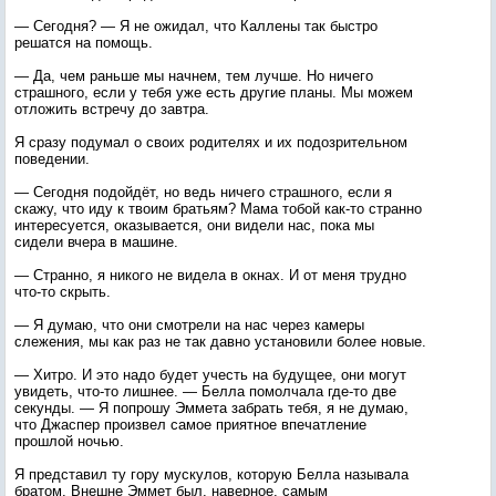
— Сегодня? — Я не ожидал, что Каллены так быстро
решатся на помощь.
— Да, чем раньше мы начнем, тем лучше. Но ничего
страшного, если у тебя уже есть другие планы. Мы можем
отложить встречу до завтра.
Я сразу подумал о своих родителях и их подозрительном
поведении.
— Сегодня подойдёт, но ведь ничего страшного, если я
скажу, что иду к твоим братьям? Мама тобой как-то странно
интересуется, оказывается, они видели нас, пока мы
сидели вчера в машине.
— Странно, я никого не видела в окнах. И от меня трудно
что-то скрыть.
— Я думаю, что они смотрели на нас через камеры
слежения, мы как раз не так давно установили более новые.
— Хитро. И это надо будет учесть на будущее, они могут
увидеть, что-то лишнее. — Белла помолчала где-то две
секунды. — Я попрошу Эммета забрать тебя, я не думаю,
что Джаспер произвел самое приятное впечатление
прошлой ночью.
Я представил ту гору мускулов, которую Белла называла
братом. Внешне Эммет был, наверное, самым