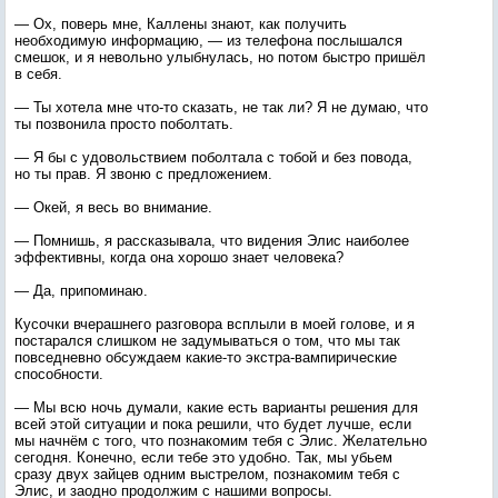
— Ох, поверь мне, Каллены знают, как получить
необходимую информацию, — из телефона послышался
смешок, и я невольно улыбнулась, но потом быстро пришёл
в себя.
— Ты хотела мне что-то сказать, не так ли? Я не думаю, что
ты позвонила просто поболтать.
— Я бы с удовольствием поболтала с тобой и без повода,
но ты прав. Я звоню с предложением.
— Окей, я весь во внимание.
— Помнишь, я рассказывала, что видения Элис наиболее
эффективны, когда она хорошо знает человека?
— Да, припоминаю.
Кусочки вчерашнего разговора всплыли в моей голове, и я
постарался слишком не задумываться о том, что мы так
повседневно обсуждаем какие-то экстра-вампирические
способности.
— Мы всю ночь думали, какие есть варианты решения для
всей этой ситуации и пока решили, что будет лучше, если
мы начнём с того, что познакомим тебя с Элис. Желательно
сегодня. Конечно, если тебе это удобно. Так, мы убьем
сразу двух зайцев одним выстрелом, познакомим тебя с
Элис, и заодно продолжим с нашими вопросы.