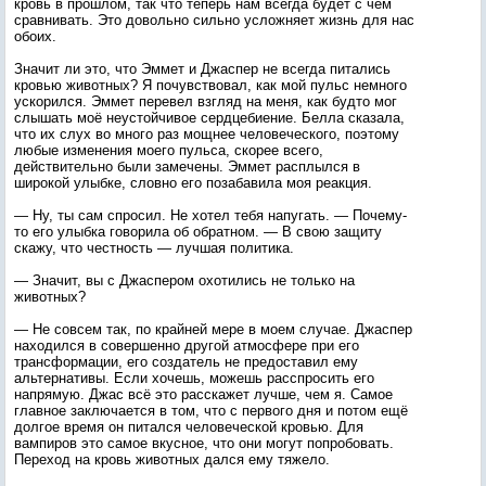
кровь в прошлом, так что теперь нам всегда будет с чем
сравнивать. Это довольно сильно усложняет жизнь для нас
обоих.
Значит ли это, что Эммет и Джаспер не всегда питались
кровью животных? Я почувствовал, как мой пульс немного
ускорился. Эммет перевел взгляд на меня, как будто мог
слышать моё неустойчивое сердцебиение. Белла сказала,
что их слух во много раз мощнее человеческого, поэтому
любые изменения моего пульса, скорее всего,
действительно были замечены. Эммет расплылся в
широкой улыбке, словно его позабавила моя реакция.
— Ну, ты сам спросил. Не хотел тебя напугать. — Почему-
то его улыбка говорила об обратном. — В свою защиту
скажу, что честность — лучшая политика.
— Значит, вы с Джаспером охотились не только на
животных?
— Не совсем так, по крайней мере в моем случае. Джаспер
находился в совершенно другой атмосфере при его
трансформации, его создатель не предоставил ему
альтернативы. Если хочешь, можешь расспросить его
напрямую. Джас всё это расскажет лучше, чем я. Самое
главное заключается в том, что с первого дня и потом ещё
долгое время он питался человеческой кровью. Для
вампиров это самое вкусное, что они могут попробовать.
Переход на кровь животных дался ему тяжело.