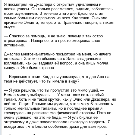
Я посмотрел на Джаспера с открытым удивлением и
восхищением. Он только рассмеялся, видимо, забавляясь
моим изумлением. В течение этого дня Джаспер стал
самым большим сюрпризом из всех Калленов. Сначала
признание Эммета, теперь это. Правильно говорят, в тихом
омуте...
— Спасибо за помощь, я не знаю, почему я так остро
отреагировал. Наверное, это просто эмоциональное
истощение.
Джаспер многозначительно посмотрел на меня, но ничего
не сказал. Затем он обменялся с Элис загадочными
взглядами, как бы задавая ей вопрос, а она лишь молча
кивнула. Это было странно.
— Вернемся к теме. Когда ты упомянула, что дар Аро на
тебя не действует, что ты имела в виду?
— Я уже решила, что ты пропустил это мимо ушей, —
Белла мило улыбнулась. — У меня тоже есть особый
талант. Хоть и не такой крутой, как у Элис или Джаспера, но
всё же. Я щит. Раньше мы думали, что я могу блокировать
только ментальные таланты, но в последнее время я
тренируюсь на развитие его физической стороны. Пока не
очень успешно, но это не беда. — Я улыбнулся её
энтузиазму и даже почувствовала некоторую гордость. Я
всегда знал, что Белла особенная, даже для вампиров.