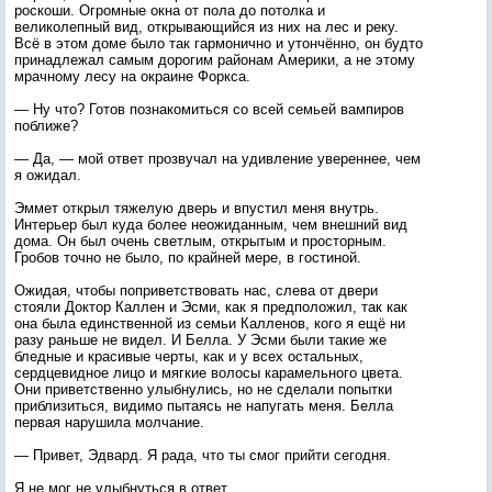
роскоши. Огромные окна от пола до потолка и
великолепный вид, открывающийся из них на лес и реку.
Всё в этом доме было так гармонично и утончённо, он будто
принадлежал самым дорогим районам Америки, а не этому
мрачному лесу на окраине Форкса.
— Ну что? Готов познакомиться со всей семьей вампиров
поближе?
— Да, — мой ответ прозвучал на удивление увереннее, чем
я ожидал.
Эммет открыл тяжелую дверь и впустил меня внутрь.
Интерьер был куда более неожиданным, чем внешний вид
дома. Он был очень светлым, открытым и просторным.
Гробов точно не было, по крайней мере, в гостиной.
Ожидая, чтобы поприветствовать нас, слева от двери
стояли Доктор Каллен и Эсми, как я предположил, так как
она была единственной из семьи Калленов, кого я ещё ни
разу раньше не видел. И Белла. У Эсми были такие же
бледные и красивые черты, как и у всех остальных,
сердцевидное лицо и мягкие волосы карамельного цвета.
Они приветственно улыбнулись, но не сделали попытки
приблизиться, видимо пытаясь не напугать меня. Белла
первая нарушила молчание.
— Привет, Эдвард. Я рада, что ты смог прийти сегодня.
Я не мог не улыбнуться в ответ.