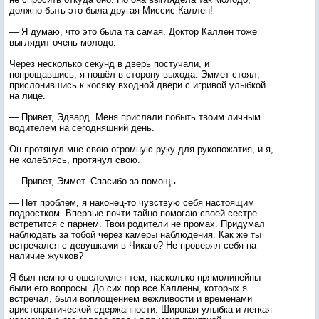
должно быть это была другая Миссис Каллен!
— Я думаю, что это была та самая. Доктор Каллен тоже
выглядит очень молодо.
Через несколько секунд в дверь постучали, и
попрощавшись, я пошёл в сторону выхода. Эммет стоял,
прислонившись к косяку входной двери с игривой улыбкой
на лице.
— Привет, Эдвард. Меня прислали побыть твоим личным
водителем на сегодняшний день.
Он протянул мне свою огромную руку для рукопожатия, и я,
не колеблясь, протянул свою.
— Привет, Эммет. Спасибо за помощь.
— Нет проблем, я наконец-то чувствую себя настоящим
подростком. Впервые почти тайно помогаю своей сестре
встретится с парнем. Твои родители не промах. Придумал
наблюдать за тобой через камеры наблюдения. Как же ты
встречался с девушками в Чикаго? Не проверял себя на
наличие жучков?
Я был немного ошеломлен тем, насколько прямолинейны
были его вопросы. До сих пор все Каллены, которых я
встречал, были воплощением вежливости и временами
аристократической сдержанности. Широкая улыбка и легкая