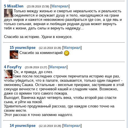
5
MissElen
[
Материал
]
(23.09.2019 15:58)
Только между жизнью и смертью нереальность и реальность
соединяется и окружает душу и тело, находящиеся на грани
двух миров и кажется невозможно разобраться где сон, а где явь и
только сильная, верная и любящая родная душа может вернуть
тебя к жизни, дать силы и вернуть надежду...
Спасибо за историю. Удачи в конкурсе.
15
youreclipse
[
Материал
]
(12.10.2019 10:26)
Спасибо за комментарий
4
FoxyFry
[
Материал
]
(23.09.2019 13:27)
Ох, и правда, до слез.
Тоже после последних строчек перечитала историю еще раз,
чтобы убедиться, что в палате, оказывается, только один пациент -
омоновец Сашка. Остальные - веселые призраки, застрявшие в этой
секунде вечности с гречневой кашей и сладким чаем. Возможно,
даже со времен того самого пожара.
Выходит, Ванечка ждал четверть века, чтобы второй раз спасти
сына, и уйти на покой.
Удивительно продуманный рассказ, где каждое слово точно на
своем месте.
Этот рассказ я точно запомню надолго.
14
youreclipse
[
Материал
]
(12.10.2019 10:26)