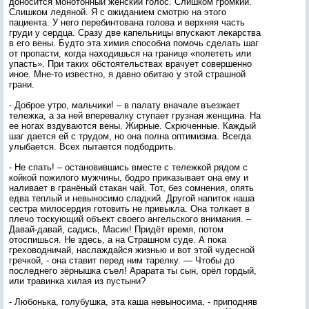
доносится монотонный женский голос. Слишком громкий.
Слишком ледяной. Я с ожиданием смотрю на этого
пациента. У него перебинтована голова и верхняя часть
груди у сердца. Сразу две капельницы впускают лекарства
в его вены. Будто эта химия способна помочь сделать шаг
от пропасти, когда находишься на границе «полететь или
упасть». При таких обстоятельствах врачует совершенно
иное. Мне-то известно, я давно обитаю у этой страшной
грани.
- Доброе утро, мальчики! – в палату вначале въезжает
тележка, а за ней вперевалку ступает грузная женщина. На
ее ногах вздуваются вены. Жирные. Скрюченные. Каждый
шаг дается ей с трудом, но она полна оптимизма. Всегда
улыбается. Всех пытается подбодрить.
- Не спать! – остановившись вместе с тележкой рядом с
койкой пожилого мужчины, бодро приказывает она ему и
наливает в гранёный стакан чай. Тот, без сомнения, опять
едва теплый и невыносимо сладкий. Другой напиток наша
сестра милосердия готовить не привыкла. Она толкает в
плечо тоскующий объект своего ангельского внимания. –
Давай-давай, садись, Масик! Придёт время, потом
отоспишься. Не здесь, а на Страшном суде. А пока
греховодничай, наслаждайся жизнью и вот этой чудесной
гречкой, - она ставит перед ним тарелку. — Чтобы до
последнего зёрнышка съел! Арарата ты сын, орёл гордый,
или травинка хилая из пустыни?
- Любонька, голубушка, эта каша невыносима, - приподняв