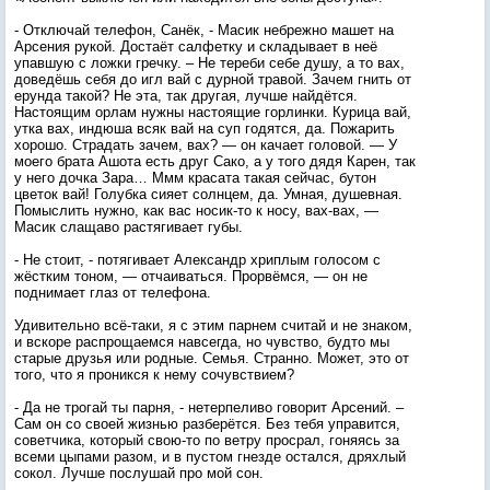
- Отключай телефон, Санёк, - Масик небрежно машет на
Арсения рукой. Достаёт салфетку и складывает в неё
упавшую с ложки гречку. – Не тереби себе душу, а то вах,
доведёшь себя до игл вай с дурной травой. Зачем гнить от
ерунда такой? Не эта, так другая, лучше найдётся.
Настоящим орлам нужны настоящие горлинки. Курица вай,
утка вах, индюша всяк вай на суп годятся, да. Пожарить
хорошо. Страдать зачем, вах? — он качает головой. — У
моего брата Ашота есть друг Сако, а у того дядя Карен, так
у него дочка Зара… Ммм красата такая сейчас, бутон
цветок вай! Голубка сияет солнцем, да. Умная, душевная.
Помыслить нужно, как вас носик-то к носу, вах-вах, —
Масик слащаво растягивает губы.
- Не стоит, - потягивает Александр хриплым голосом с
жёстким тоном, — отчаиваться. Прорвёмся, — он не
поднимает глаз от телефона.
Удивительно всё-таки, я с этим парнем считай и не знаком,
и вскоре распрощаемся навсегда, но чувство, будто мы
старые друзья или родные. Семья. Странно. Может, это от
того, что я проникся к нему сочувствием?
- Да не трогай ты парня, - нетерпеливо говорит Арсений. –
Сам он со своей жизнью разберётся. Без тебя управится,
советчика, который свою-то по ветру просрал, гоняясь за
всеми цыпами разом, и в пустом гнезде остался, дряхлый
сокол. Лучше послушай про мой сон.