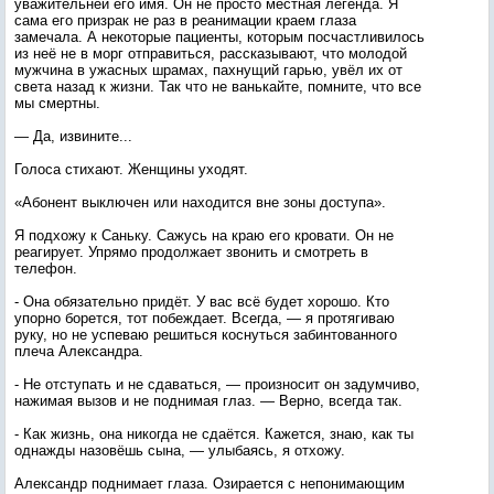
уважительней его имя. Он не просто местная легенда. Я
сама его призрак не раз в реанимации краем глаза
замечала. А некоторые пациенты, которым посчастливилось
из неё не в морг отправиться, рассказывают, что молодой
мужчина в ужасных шрамах, пахнущий гарью, увёл их от
света назад к жизни. Так что не ванькайте, помните, что все
мы смертны.
— Да, извините...
Голоса стихают. Женщины уходят.
«Абонент выключен или находится вне зоны доступа».
Я подхожу к Саньку. Сажусь на краю его кровати. Он не
реагирует. Упрямо продолжает звонить и смотреть в
телефон.
- Она обязательно придёт. У вас всё будет хорошо. Кто
упорно борется, тот побеждает. Всегда, — я протягиваю
руку, но не успеваю решиться коснуться забинтованного
плеча Александра.
- Не отступать и не сдаваться, — произносит он задумчиво,
нажимая вызов и не поднимая глаз. — Верно, всегда так.
- Как жизнь, она никогда не сдаётся. Кажется, знаю, как ты
однажды назовёшь сына, — улыбаясь, я отхожу.
Александр поднимает глаза. Озирается с непонимающим