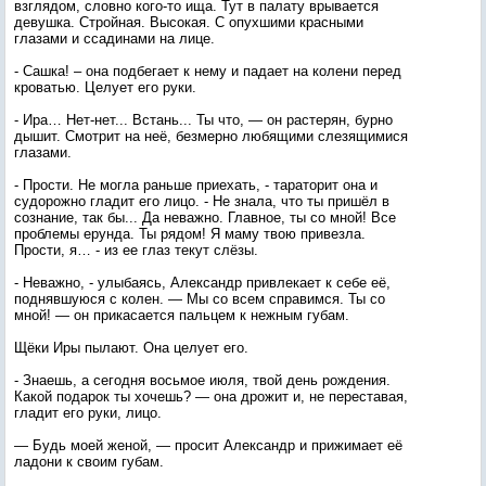
взглядом, словно кого-то ища. Тут в палату врывается
девушка. Стройная. Высокая. С опухшими красными
глазами и ссадинами на лице.
- Сашка! – она подбегает к нему и падает на колени перед
кроватью. Целует его руки.
- Ира… Нет-нет... Встань... Ты что, — он растерян, бурно
дышит. Смотрит на неё, безмерно любящими слезящимися
глазами.
- Прости. Не могла раньше приехать, - тараторит она и
судорожно гладит его лицо. - Не знала, что ты пришёл в
сознание, так бы... Да неважно. Главное, ты со мной! Все
проблемы ерунда. Ты рядом! Я маму твою привезла.
Прости, я… - из ее глаз текут слёзы.
- Неважно, - улыбаясь, Александр привлекает к себе её,
поднявшуюся с колен. — Мы со всем справимся. Ты со
мной! — он прикасается пальцем к нежным губам.
Щёки Иры пылают. Она целует его.
- Знаешь, а сегодня восьмое июля, твой день рождения.
Какой подарок ты хочешь? — она дрожит и, не переставая,
гладит его руки, лицо.
— Будь моей женой, — просит Александр и прижимает её
ладони к своим губам.