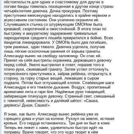
обстоятельств для одних и счастливому для других в
логове банды томилась похищенная в другом конце страны
четырёхлетняя девочка. Дочка прокурора. Поэтому
преступники ежесекундно находились в крайне нервном и
агрессивном состоянии. Они усиленно охраняли её.
Случившаяся стычка со штурмующим ОМОНом была
кровавой, скоротечной и ожесточённой. В итоге план по
быстрому и аккуратному задержанию тривиальных
наркодилеров среднего пошиба превратился в бойню. Всех
бандитов ликвидировали. У ОМОНа было два погибших,
трое раненых, один тяжело. Девочка уцелела, получив
лишь лёгкие осколочные ранения от взрыва гранаты.
Александр вынес на свободу заложницу. Он спас её.
Принял на себя выстрелы охранника, державшего девочку
перед собой. Умело выстрелил в ответ, поразив того в
плечо руки, сжимавшей гранату. Затем успел оттолкнуть
потрясённого преступника и, забрав ребёнка, отпрыгнуть в
сторону, за горку старых вещей, лежавших в сыром
подвале. Потом был оглушающий хлопок. Слабеющие шаги
Александра и его тяжёлое дыхание. Воздух, пропитанный
ароматами лета и гари боя. Надёжные руки товарищей,
забирающие плачущую девочку. Странный свет, смешанный
с темнотой, невесомость и далёкий шёпот: «Сашка,
держись! Дыши, Сашка!»
Я знаю, как было. Александр вынес ребёнка уже из
горящего дома и упал на колени. Рухнул на землю, истекая
кровью. Его сердце остановилось. Три дня он был в коме.
Теперь же лежит с нами, удивительно быстро идёт на
поправку. Врачи говорят, что это чудо творит в нём