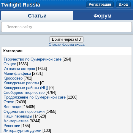
Twilight Russia
Регистрация
Вход
Статьи
Форум
Войти через uID
Старая форма входа
Категории
Творчество по Сумеречной саге
[264]
Общее
[1686]
Из жизни актеров
[1644]
Мини-фанфики
[2731]
Кроссовер
[702]
Конкурсные работы
[0]
Конкурсные работы (НЦ)
[0]
Свободное творчество
[4794]
Продолжение по Сумеречной саге
[1266]
Стихи
[2409]
Все люди
[15405]
Отдельные персонажи
[1455]
Наши переводы
[14628]
Альтернатива
[9244]
Рецензии
[155]
Литературные дуэли
[103]