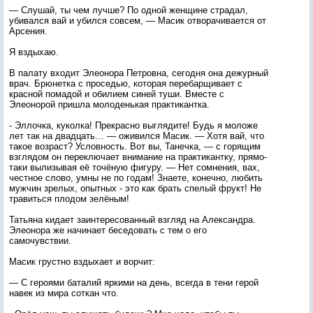
— Слушай, ты чем лучше? По одной женщине страдал,
убивался вай и убился совсем, — Масик отворачивается от
Арсения.
Я вздыхаю.
В палату входит Элеонора Петровна, сегодня она дежурный
врач. Брюнетка с проседью, которая перебарщивает с
красной помадой и обилием синей туши. Вместе с
Элеонорой пришла молоденькая практикантка.
- Эллочка, куколка! Прекрасно выглядите! Будь я моложе
лет так на двадцать… — оживился Масик. — Хотя вай, что
такое возраст? Условность. Вот вы, Танечка, — с горящим
взглядом он переключает внимание на практикантку, прямо-
таки вылизывая её точёную фигуру. — Нет сомнения, вах,
честное слово, умны не по годам! Знаете, конечно, любить
мужчин зрелых, опытных - это как брать спелый фрукт! Не
травиться плодом зелёным!
Татьяна кидает заинтересованный взгляд на Александра.
Элеонора же начинает беседовать с тем о его
самочувствии.
Масик грустно вздыхает и ворчит:
— С героями баталий яркими на день, всегда в тени герой
навек из мира соткан что.