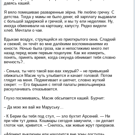
давясь кашей.
Я вяло помешиваю разваренные зёрна. Не люблю гречку. С
детства. Тогда у мамы не было денег, ей зарплату выдавали
с большой задержкой и гречкой, и мы ту ели неделями. Ну,
иногда обменивали на картошку, капусту. Редко видели
хлеб. Мечтали о чае.
Вдыхаю воздух, струящейся из приоткрытого окна. Сладкий
и свежий, он течёт во мне далёкими воспоминаниями из
юности. Ночью была гроза, как и непостижимо много лет
назад перед моим первым поцелуем. Как же измерить,
понять, принять время, когда секунда обнимает тебя словно
вечность?..
- Сенька, ты чего такой вах-вах хмурый? – не привыкший
обижаться Масик чуть улыбается и качает головой. Потом
глядит на меня. Подмигивает и шепчет, словно жуткий
секрет: — Его барышня с пятой палаты револьцинерка
раскулачивать отказывается.
Глухо посмеиваясь, Масик обсыпается кашей. Бурчит:
– Да мою же вай же Маруську…
- К Берии бы тебя под стул, — зло бухтит Арсений. — Ни
при чём тут девка. Кошмары сегодня замучили, - он делает
глоток чая, кривится. – Снилось, как живые жрут призраков.
«Абонент выключен или находится вне зоны доступа».