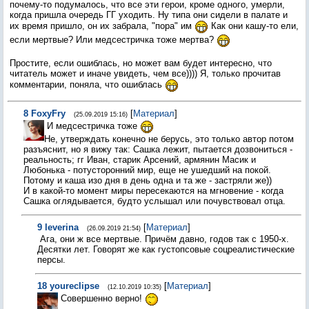
почему-то подумалось, что все эти герои, кроме одного, умерли,
когда пришла очередь ГГ уходить. Ну типа они сидели в палате и
их время пришло, он их забрала, "пора" им
Как они кашу-то ели,
если мертвые? Или медсестричка тоже мертва?
Простите, если ошиблась, но может вам будет интересно, что
читатель может и иначе увидеть, чем все)))) Я, только прочитав
комментарии, поняла, что ошиблась
8
FoxyFry
[
Материал
]
(25.09.2019 15:16)
И медсестричка тоже
Не, утверждать конечно не берусь, это только автор потом
разъяснит, но я вижу так: Сашка лежит, пытается дозвониться -
реальность; гг Иван, старик Арсений, армянин Масик и
Любонька - потусторонний мир, еще не ушедший на покой.
Потому и каша изо дня в день одна и та же - застряли же))
И в какой-то момент миры пересекаются на мгновение - когда
Сашка оглядывается, будто услышал или почувствовал отца.
9
leverina
[
Материал
]
(26.09.2019 21:54)
Ага, они ж все мертвые. Причём давно, годов так с 1950-х.
Десятки лет. Говорят же как густопсовые соцреалистические
персы.
18
youreclipse
[
Материал
]
(12.10.2019 10:35)
Совершенно верно!