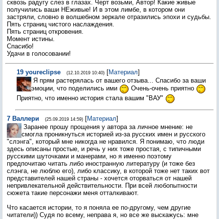
сквозь радугу слез в глазах. Черт возьми, Автор! Какие живые
получились ваши НЕживые! И в этом лимбе, в котором они
застряли, словно в волшебном зеркале отразились эпохи и судьбы.
Пять страниц чистого наслаждения.
Пять страниц откровения.
Момент истины.
Спасибо!
Удачи в голосовании!
19
youreclipse
[
Материал
]
(12.10.2019 10:40)
Я прям растерялась от вашего отзыва... Спасибо за ваши
эмоции, что поделились ими
Очень-очень приятно
Приятно, что именно история стала вашим "ВАУ"
7
Валлери
[
Материал
]
(25.09.2019 14:59)
Заранее прошу прощения у автора за личное мнение: не
смогла проникнуться историей из-за русских имен и русского
"слэнга", который мне никогда не нравился. Я понимаю, что люди
здесь описаны простые, и речь у них тоже простая, с типичными
русскими шуточками и манерами, но я именно поэтому
предпочитаю читать либо иностранную литературу (и тоже без
слэнга, не люблю его), либо классику, в которой тоже нет таких вот
представителей нашей страны - хочется оторваться от нашей
непривлекательной действительности. При всей любопытности
сюжета такие персонажи меня отталкивают.
Что касается истории, то я поняла ее по-другому, чем другие
читатели)) Судя по всему, неправа я, но все же выскажусь: мне