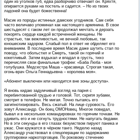
один из уголков губ, едва разборчиво отвечает он. Кряхтя,
опирается руками на постель и садится. – Но из твоих
ладоней она будет божественна!
Масик из породы истинных дамских угодников. Сам себя
часто величаво упоминал как настоящего армянина. В свои
шестьдесят с гаком лет он продолжал мечтать и дерзать
покорять сердце каждой встреченной женщины. Не
страстью, так вежливостью, не вечной любовью, так
юношеским задором. Слабый пол в ответ не обделяет его
вниманием. В последнее время Масик даже шутить стал по
поводу, что обольстил и Смерть, такой он горячий и
кокетливый. Затем вздыхал и впадал в грусть, тихо
перечисляя свои финальные трофеи: «Баба Люба - моя
голубушка. Медсестра Маша – красавица. Строгая такая,
огонь-врач Ольга Геннадьевна – королева моя».
«Абонент выключен или находится вне зоны доступа».
Я вновь кидаю задумчивый взгляд на парня с
перебинтованной грудью и головой. Тот, скрипя зубами,
смотрит в телефон. Не мигая. Точно пытаясь его
загипнотизировать. Весь сжатый. На лице суровость. Его
зовут Александр. Он боец ОМОНовец. Многое повидал,
бывал и в нескольких командировках по горячим точкам. Не
удивить его и не согнуть трудностями. Не напугать бедами.
Но в эти секунды в его глазах безумством пируют паника и
ужас. Они кружатся в чёрном танго. Неделю назад
Александр участвовал в спецоперации по задержанию
группировки наркоторговцев. По роковому стечению