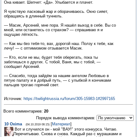
Она кивает. Шепчет: «Да». Улыбается и плачет.
Я чувствую ласковый жар и оборачиваюсь. Окно сияет,
обращаясь в длинный туннель.
— Масик, Арсений, мне пора. Я нашёл выход в себе. Вы со
мной, или останетесь со страхом? — спрашиваю я и
ощущаю лёгкость.
— Как мы без тебя-то, вах, дорогой наш. Ползу к тебе, как
лечу! — с оптимизмом отзывается Масик.
— Кто, если не мы, будет тебя оберегать, пока ты
заботишься о других. С тобой, Ваня, мы с тобой, —
сообщает Арсений.
— Спасибо, тогда зайдём за нашим ангелом Любовью в
пятую палату и в добрый путь, — с улыбкой я кончиками
пальцев трогаю горячий свет.
Источник
:
https://twilightrussia.ru/forum/305-15983-1#2997165
Всего комментариев
:
20
Порядок вывода комментариев:
10
Oxima
[
Материал
]
(04.10.2019 08:15)
Вот и случился он - мой "ВАУ!" этого конкурса. Читаю.
Перечитываю. Снова и снова. Каждый раз с мурашками и