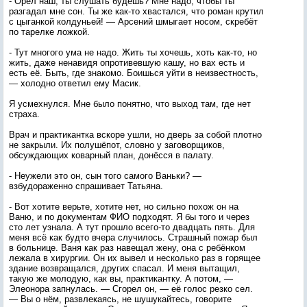
- Орёл наш, ты слушать будешь? Мне надо, чтобы ты
разгадал мне сон. Ты же как-то хвастался, что роман крутил
с цыганкой колдуньей! — Арсений шмыгает носом, скребёт
по тарелке ложкой.
- Тут многого ума не надо. Жить ты хочешь, хоть как-то, но
жить, даже ненавидя опротивевшую кашу, но вах есть и
есть её. Быть, где знакомо. Боишься уйти в неизвестность,
— холодно ответил ему Масик.
Я усмехнулся. Мне было понятно, что выход там, где нет
страха.
Врач и практикантка вскоре ушли, но дверь за собой плотно
не закрыли. Их полушёпот, словно у заговорщиков,
обсуждающих коварный план, донёсся в палату.
- Неужели это он, сын того самого Ваньки? —
взбудораженно спрашивает Татьяна.
- Вот хотите верьте, хотите нет, но сильно похож он на
Ваню, и по документам ФИО подходят. Я бы того и через
сто лет узнала. А тут прошло всего-то двадцать пять. Для
меня всё как будто вчера случилось. Страшный пожар был
в больнице. Ваня как раз навещал жену, она с ребёнком
лежала в хирургии. Он их вывел и несколько раз в горящее
здание возвращался, других спасал. И меня вытащил,
такую же молодую, как вы, практикантку. А потом, —
Элеонора запнулась. — Сгорел он, — её голос резко сел.
— Вы о нём, развлекаясь, не шушукайтесь, говорите