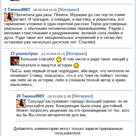
1
Танюш8883
[
Материал
]
(20.09.2019 10:25)
Прочитала два раза. Поняла. Мурашки до сих пор по спине
бегают. И трагедия, и комедия, и мистика, и романтика, всё
гармонично уложено в один короткий рассказ. Герои достоверные,
реальные, с обычными человеческими переживаниями. Рядом с
мелкими страстишками и раздражением, великая сила любви и
духа. Ради таких вот эмоциональных откровений я и читаю без
остановки уже несколько десятков лет. Спасибо)
13
youreclipse
[
Материал
]
(12.10.2019 01:17)
Большое спасибо!
В том числе и ради таких эмоций у
читателя и пишутся истории
ПыСы: ваш первый отзыв подбодрил, ибо видя, что читатели не
понимают Ставку, опасалась, что и эту тоже не поймут, потому
как либо не их истории, либо я слишком плохой автор и криво
изьясняюсь...
20
Танюш8883
[
Материал
]
(19.10.2019 11:28)
"Секунда"заслуживает гораздо большей оценки, но не
опускайте руки. Конкуренция была очень достойной.
Может попросить рецензию на это произведение от тех, кого
вы бы Вы сочли авторитетом для вас.
Добавлять комментарии могут только зарегистрированные
пользователи.