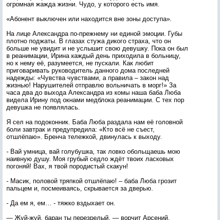
огромная жажда жизни. Чудо, у которого есть имя.
«Абонент выключен или находится вне зоны доступа».
На лице Александра по-прежнему ни единой эмоции. Губы
плотно поджаты. В глазах стужа дикого страха, что он
больше не увидит и не услышит свою девушку. Пока он был
в реанимации, Ирина каждый день приходила в больницу,
но к нему её, разумеется, не пускали. Как любит
приговаривать руководитель данного дома последней
надежды: «Чувства чувствами, а правила – закон над
жизнью! Нарушителей отправлю вольничать в морг!» За
часа два до выхода Александра из комы наша баба Люба
видела Ирину под окнами медблока реанимации. С тех пор
девушка не появлялась.
Я сел на подоконник. Баба Люба раздала нам её головной
боли завтрак и предупредила: «Кто всё не съест,
отшлёпаю». Бренча тележкой, двинулась к выходу.
- Вай умница, вай голубушка, так ловко обольщаешь мою
наивную душу. Моя грубый седло ждёт твоих ласковых
погоняй! Вах, я твой породистый скакун!
- Масик, половой тряпкой отшлёпаю! – баба Люба грозит
пальцем и, посмеиваясь, скрывается за дверью.
- Да ем я, ем… - тяжко вздыхает он.
— Жуй-жуй, баран ты перезрелый, — ворчит Арсений,