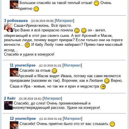
Большое спасибо за такой теплый отзыв!
Очень
приятно
3
робокашка
[
Материал
]
(22.09.2019 09:06)
Саша+Ирина=жизнь. Всё просто.
Про Ваню я всё прекрасно поняла
он - ангел,
оберегающий в этот раз своего сына. А вот Арсений и Масик,
реальные люди, почему видят призрак? Если только они на пороге
вечности...
И бабу Любу тоже забирают? Прямо-таки массовый
исход...
Спасибо и удачи в конкурсе!
11
youreclipse
[
Материал
]
(12.10.2019 01:13)
Спасибо за отзыв
Арсений и Масик видят Ивана, потому как сами являются
призраками (назовем их так). Впрочем, как и Любаня
Верно,
Саша и Ира - живые, но так же и врач и медсестра
2
Кейт
[
Материал
]
(21.09.2019 19:41)
Спасибо, до слез! Очень проникновенный и
жизнеутверждающий рассказ. Удачи на конкурсе!
12
youreclipse
[
Материал
]
(12.10.2019 01:14)
Спасибо! Очень приятно было это от вас слышать