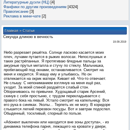
Литературные дуэли (НЦ)
[4]
Фанфики по другим произведениям
[4324]
Правописание
[3]
Реклама в мини-чате
[2]
»
Главная
Статьи
Секунда длиною в вечность
19.09.2019
Небо разрезает решётка. Солнце ласково касается моих
плеч, лучами путается в рыжих волосах. Непослушных и
таких растрёпанных. Я протягиваю бледные пальцы за
ажурные прутья металла и стучу по стеклу. Мальчишка,
пробегающий под окнами, останавливается. Смотрит на
меня и хмурится. Я машу ему и улыбаюсь. Но он
отвлекается на окрик матери. Кивает ей. Что-то отвечает.
Не слышу. С непониманием взглянув на меня ещё раз,
уходит. За моей спиной раздаётся слабый стон.
Оборачиваюсь по привычке. Худощавый старик Арсений,
скинув с себя простыню, с трудом перекладывается с
правого бока на левый. Устало смотрит на капельницу. Вся
его рука в синяках. Уколы… Терпеть их не могу. В коридоре
слышится легкий перезвон посуды. Вот и завтрак подоспел.
Обыденный, тоскливый, спорный по пользе.
«Абонент выключен или находится вне зоны доступа», - из
динамика телефона парня, лежащего на кровати у двери,