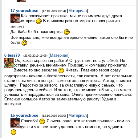
17
youreclipse
[
Материал
]
(12.10.2019 10:34)
Как показывает практика, мы не понимаем друг друга
истории
В слишком разных мирах по восприятию
живем)
Да, баба Люба тоже мертва
Все нормально, мне всегда интересно мнение, какое оно бы и не
было
6
tess79
[
Материал
]
(23.09.2019 19:06)
Ох, какая серьезная работа! О грустном, но с улыбкой. Не
оставил ребенка вниманием Призрак, и компашку прихватил.
Вместе то оно веселее
Читать. Главного героя сразу
подозревать начала в бестелесности, так сказать. А вот остальные
стали ясны лишь в конце... замечательная интрига, Автор, снимаю
шляпу!
Радостно за живого, за счастливую новую семью, что
родилась здесь и сейчас. И за того, кто не может обнять, но может
услышать и порадоваться за сына. Очень проникновенно написано.
Спасибо большое Автор за замечательную работу! Удачи в
конкурсе
16
youreclipse
[
Материал
]
(12.10.2019 10:30)
Спасибо!
Я очень рада, что история пришлась вам по
душе и что все-таки удалось хоть немного, но удивить