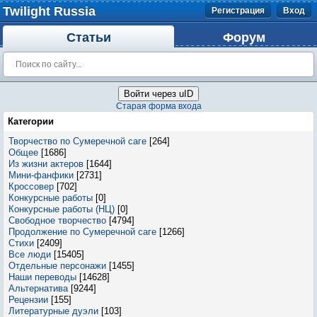
Twilight Russia
Регистрация
Вход
Статьи
Форум
Войти через uID
Старая форма входа
Категории
Творчество по Сумеречной саге
[264]
Общее
[1686]
Из жизни актеров
[1644]
Мини-фанфики
[2731]
Кроссовер
[702]
Конкурсные работы
[0]
Конкурсные работы (НЦ)
[0]
Свободное творчество
[4794]
Продолжение по Сумеречной саге
[1266]
Стихи
[2409]
Все люди
[15405]
Отдельные персонажи
[1455]
Наши переводы
[14628]
Альтернатива
[9244]
Рецензии
[155]
Литературные дуэли
[103]