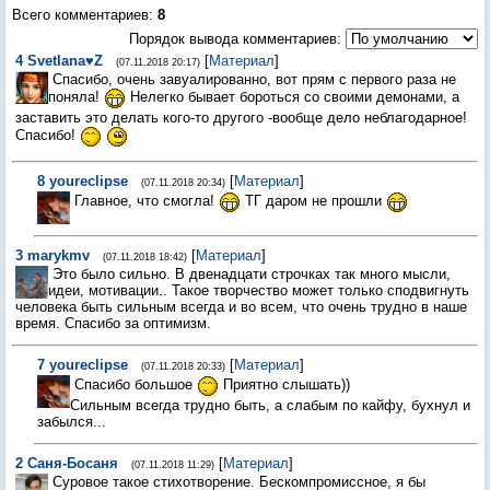
Всего комментариев
:
8
Порядок вывода комментариев:
4
Svetlana♥Z
[
Материал
]
(07.11.2018 20:17)
Спасибо, очень завуалированно, вот прям с первого раза не
поняла!
Нелегко бывает бороться со своими демонами, а
заставить это делать кого-то другого -вообще дело неблагодарное!
Спасибо!
8
youreclipse
[
Материал
]
(07.11.2018 20:34)
Главное, что смогла!
ТГ даром не прошли
3
marykmv
[
Материал
]
(07.11.2018 18:42)
Это было сильно. В двенадцати строчках так много мысли,
идеи, мотивации.. Такое творчество может только сподвигнуть
человека быть сильным всегда и во всем, что очень трудно в наше
время. Спасибо за оптимизм.
7
youreclipse
[
Материал
]
(07.11.2018 20:33)
Спасибо большое
Приятно слышать))
Сильным всегда трудно быть, а слабым по кайфу, бухнул и
забылся...
2
Саня-Босаня
[
Материал
]
(07.11.2018 11:29)
Суровое такое стихотворение. Бескомпромиссное, я бы