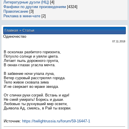
Литературные дуэли (НЦ)
[4]
Фанфики по другим произведениям
[4324]
Правописание
[3]
Реклама в мини-чате
[2]
»
Главная
Статьи
Одиночество
07.11.2018
В осколках разбитого горизонта,
Потухло солнце и увяли цвета.
Летает пыль дорожного грунта,
В окнах-глазах угасла мечта.
В забвение ночи упала луна,
Ветер суровый расстрелял города.
Тело живое сковала зима
И не сверкает во мраке звезда.
От спички руки согрей. Встань и иди!
Не смей умирать! Борись и дыши.
Любовью ты рухнувший мир освети,
Дьявола Ад, смеясь, в Рай ты взорви.
Источник
:
https://twilightrussia.ru/forum/59-16447-1