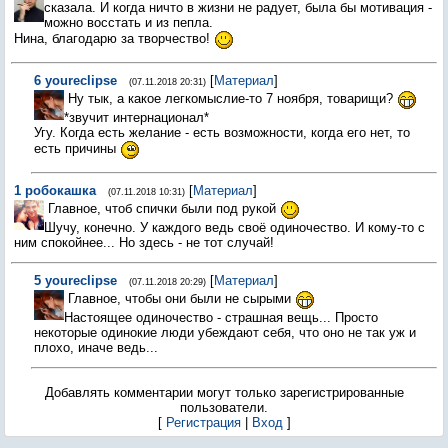
сказала. И когда ничто в жизни не радует, была бы мотивация -
можно восстать и из пепла.
Нина, благодарю за творчество!
6
youreclipse
[
Материал
]
(07.11.2018 20:31)
Ну тык, а какое легкомыслие-то 7 ноября, товарищи?
*звучит интернационал*
Угу. Когда есть желание - есть возможности, когда его нет, то
есть причины
1
робокашка
[
Материал
]
(07.11.2018 10:31)
Главное, чтоб спички были под рукой
Шучу, конечно. У каждого ведь своё одиночество. И кому-то с
ним спокойнее... Но здесь - не тот случай!
5
youreclipse
[
Материал
]
(07.11.2018 20:29)
Главное, чтобы они были не сырыми
Настоящее одиночество - страшная вещь... Просто
некоторые одинокие люди убеждают себя, что оно не так уж и
плохо, иначе ведь...
Добавлять комментарии могут только зарегистрированные
пользователи.
[
Регистрация
|
Вход
]