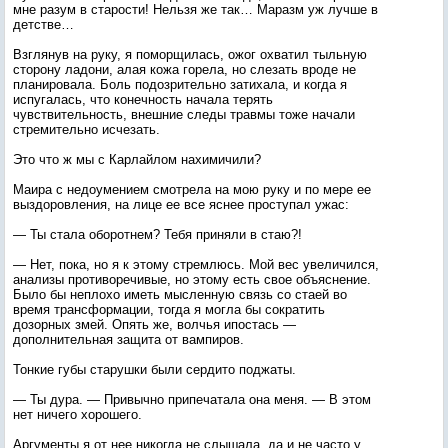
мне разум в старости! Нельзя же так… Маразм уж лучше в
детстве…
Взглянув на руку, я поморщилась, ожог охватил тыльную
сторону ладони, алая кожа горела, но слезать вроде не
планировала. Боль подозрительно затихала, и когда я
испугалась, что конечность начала терять
чувствительность, внешние следы травмы тоже начали
стремительно исчезать.
Это что ж мы с Карлайлом нахимичили?
Маира с недоумением смотрела на мою руку и по мере ее
выздоровления, на лице ее все яснее проступал ужас:
— Ты стала оборотнем? Тебя приняли в стаю?!
— Нет, пока, но я к этому стремлюсь. Мой вес увеличился,
анализы противоречивые, но этому есть свое объяснение.
Было бы неплохо иметь мысленную связь со стаей во
время трансформации, тогда я могла бы сократить
дозорных змей. Опять же, волчья ипостась —
дополнительная защита от вампиров.
Тонкие губы старушки были сердито поджаты.
— Ты дура. — Привычно припечатала она меня. — В этом
нет ничего хорошего.
Аргументы я от нее никогда не слышала, да и не часто у