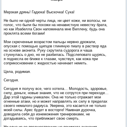
Мерзкая дрянь! Гадюка! Выскочка! Сука!
Не было ни одной черты лица, ни цвет кожи, ни волосы, ни
голос, что были бы похожи на ненавистную невестку брата,
но как Изабелла Свон напоминала мне Виллену, будь она
проклята всеми богами!
Мои скрюченные возрастом пальцы нервно дрожали,
опуская с помощью щипцов глиняную пиалу в раствор яда
на основе аконита. Руку скрутила судорога и чаша
стукнулась о дно, но не разбилась. Подслеповато щурясь,
я поднесла ее ближе к глазам, чувствуя, как кожа при
соприкосновении с жидкостью начинает неметь.
Цела, родимая.
Сегодня.
Сегодня я получу все, чего хотела… Молодость, здоровье,
силу, деньги, новые знания, что не сотрутся при переходе…
Дар этой гадины уникален. Она не только отражает мои
огненные атаки, но и может направлять их силу в пределах
своего немалого радиуса. Уверена, это касается не только
моей силы. Арес будет в восторге! Наивная дурочка,
доводила себя до изнеможения тренировками, не
догадываясь, что приближает свою смерть.
Ни одна из ее предшественниц не понимала значения