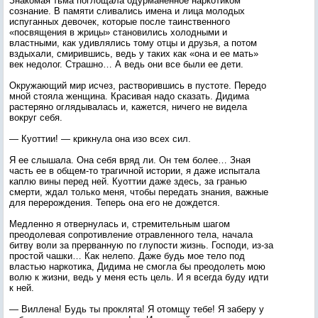
Знакомая тьма поглощала одурманенное наркотиком
сознание. В памяти сливались имена и лица молодых
испуганных девочек, которые после таинственного
«посвящения в жрицы» становились холодными и
властными, как удивлялись тому отцы и друзья, а потом
вздыхали, смирившись, ведь у таких как «она и ее мать»
век недолог. Страшно… А ведь они все были ее дети.
Окружающий мир исчез, растворившись в пустоте. Передо
мной стояла женщина. Красивая надо сказать. Дидима
растеряно оглядывалась и, кажется, ничего не видела
вокруг себя.
— Куоттии! — крикнула она изо всех сил.
Я ее слышала. Она себя вряд ли. Он тем более… Зная
часть ее в общем-то трагичной истории, я даже испытала
каплю вины перед ней. Куоттии даже здесь, за гранью
смерти, ждал только меня, чтобы передать знания, важные
для перерождения. Теперь она его не дождется.
Медленно я отвернулась и, стремительным шагом
преодолевая сопротивление отравленного тела, начала
битву воли за прерванную по глупости жизнь. Господи, из-за
простой чашки… Как нелепо. Даже будь мое тело под
властью наркотика, Дидима не смогла бы преодолеть мою
волю к жизни, ведь у меня есть цель. И я всегда буду идти
к ней.
— Виллена! Будь ты проклята! Я отомщу тебе! Я заберу у