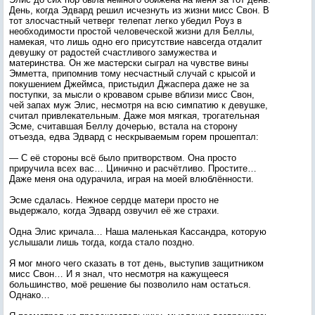
День, когда Эдвард решил исчезнуть из жизни мисс Свон. В
тот злосчастный четверг телепат легко убедил Роуз в
необходимости простой человеческой жизни для Беллы,
намекая, что лишь одно его присутствие навсегда отдалит
девушку от радостей счастливого замужества и
материнства. Он же мастерски сыграл на чувстве вины
Эмметта, припомнив тому несчастный случай с крысой и
покушением Джеймса, пристыдил Джаспера даже не за
поступки, за мысли о кровавом срыве вблизи мисс Свон,
чей запах муж Элис, несмотря на всю симпатию к девушке,
считал привлекательным. Даже моя мягкая, трогательная
Эсме, считавшая Беллу дочерью, встала на сторону
отъезда, едва Эдвард с нескрываемым горем прошептал:
— С её стороны всё было притворством. Она просто
приручила всех вас… Цинично и расчётливо. Простите…
Даже меня она одурачила, играя на моей влюблённости.
Эсме сдалась. Нежное сердце матери просто не
выдержало, когда Эдвард озвучил её же страхи.
Одна Элис кричала… Наша маленькая Кассандра, которую
услышали лишь тогда, когда стало поздно.
Я мог много чего сказать в тот день, выступив защитником
мисс Свон… И я знал, что несмотря на кажущееся
большинство, моё решение бы позволило нам остаться.
Однако…