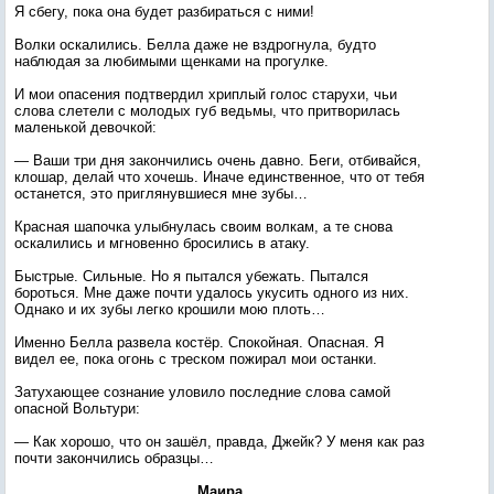
Я сбегу, пока она будет разбираться с ними!
Волки оскалились. Белла даже не вздрогнула, будто
наблюдая за любимыми щенками на прогулке.
И мои опасения подтвердил хриплый голос старухи, чьи
слова слетели с молодых губ ведьмы, что притворилась
маленькой девочкой:
— Ваши три дня закончились очень давно. Беги, отбивайся,
клошар, делай что хочешь. Иначе единственное, что от тебя
останется, это приглянувшиеся мне зубы…
Красная шапочка улыбнулась своим волкам, а те снова
оскалились и мгновенно бросились в атаку.
Быстрые. Сильные. Но я пытался убежать. Пытался
бороться. Мне даже почти удалось укусить одного из них.
Однако и их зубы легко крошили мою плоть…
Именно Белла развела костёр. Спокойная. Опасная. Я
видел ее, пока огонь с треском пожирал мои останки.
Затухающее сознание уловило последние слова самой
опасной Вольтури:
— Как хорошо, что он зашёл, правда, Джейк? У меня как раз
почти закончились образцы…
Маира