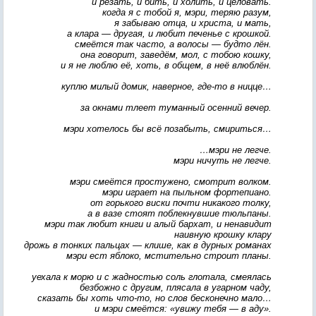
и резать, и бить, и холить, и целовать.
когда я с тобой я, мэри, теряю разум,
я забываю отца, и христа, и мать,
а клара — другая, и любит печенье с крошкой.
смеётся так часто, а волосы — будто лён.
она говорит, заведём, мол, с тобою кошку,
и я не люблю её, хоть, в общем, в неё влюблён.
куплю милый домик, наверное, где-то в ницце…
за окнами тлеет туманный осенний вечер.
мэри хотелось бы всё позабыть, смириться…
…мэри не легче.
мэри ничуть не легче.
мэри смеётся простужено, смотрит волком.
мэри играет на пыльном фортепиано.
от горького виски почти никакого толку,
а в вазе стоят поблекнувшие тюльпаны.
мэри так любит книги и алый бархат, и ненавидит
наивную крошку клару
дрожь в тонких пальцах — клише, как в дурных романах
мэри ест яблоко, мстительно строит планы.
уехала к морю и с жадностью соль глотала, смеялась
безбожно с другим, плясала в угарном чаду,
сказать бы хоть что-то, но слов бесконечно мало…
и мэри смеётся: «увижу тебя — в аду».