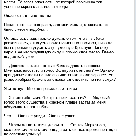
мести. Её зовёт опасность, от которой вампирша так
успешно скрывалась все эти годы.
Опасность в лице Беллы.
После того, как она разгадала мои мысли, атаковать ее
было смерти подобно…
Оставалось лишь громко думать о том, что я глубоко
раскаиваюсь, стыжусь своих низменных порывов, никогда
бы не решился укусить эту чудесную Красную Шапочку,
верю в ее несокрушимую силу и помню свое место. Где-то
под ее каблуком…
— Девочка, кстати, тоже любила задавать вопросы… —
Мне показалось, или голос Вольтури потеплел? — Однако
правдивые ответы на них она частенько знала заранее. Но
разве храбрый браконьер откажется ответить на них вслух?
Я сглотнул. Мне не нравилась эта игра.
— Зачем тебе такие быстрые ноги, охотник? — Медовый
голос этого существа в красном плаще заставил меня
обдумывать план побега.
Черт… Она все увидит. Она все узнает…
— Чтобы догнать тебя, девочка. — Святой Марк знает,
скольких сил мне стоило подыграть ей, настороженно глядя
на опасную улыбку!