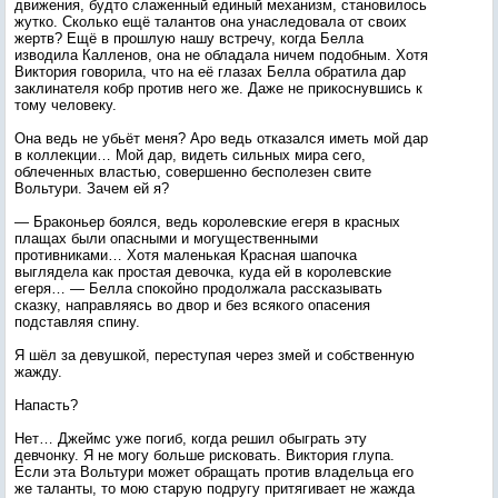
движения, будто слаженный единый механизм, становилось
жутко. Сколько ещё талантов она унаследовала от своих
жертв? Ещё в прошлую нашу встречу, когда Белла
изводила Калленов, она не обладала ничем подобным. Хотя
Виктория говорила, что на её глазах Белла обратила дар
заклинателя кобр против него же. Даже не прикоснувшись к
тому человеку.
Она ведь не убьёт меня? Аро ведь отказался иметь мой дар
в коллекции… Мой дар, видеть сильных мира сего,
облеченных властью, совершенно бесполезен свите
Вольтури. Зачем ей я?
— Браконьер боялся, ведь королевские егеря в красных
плащах были опасными и могущественными
противниками… Хотя маленькая Красная шапочка
выглядела как простая девочка, куда ей в королевские
егеря… — Белла спокойно продолжала рассказывать
сказку, направляясь во двор и без всякого опасения
подставляя спину.
Я шёл за девушкой, переступая через змей и собственную
жажду.
Напасть?
Нет… Джеймс уже погиб, когда решил обыграть эту
девчонку. Я не могу больше рисковать. Виктория глупа.
Если эта Вольтури может обращать против владельца его
же таланты, то мою старую подругу притягивает не жажда