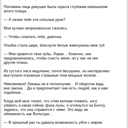
Половина лица девушки была скрыта глубоким капюшоном
алого плаща…
— А зачем тебе эти сильные руки?
Мои кулаки непроизвольно сжались:
— Чтобы схватить тебя, девочка.
Улыбка стала шире, блеснули белые жемчужины меж губ:
— Мне нравятся твои зубы, Лоран… Конечно, они
предназначались, чтобы съесть меня, но у нас на них
другие планы.
Из густого леса медленно, почти бесшумно, но неотвратимо
выступали огромные страшные тени мощных волков…
Невозможно! Ликаны не в полнолуние… И оборотни ведь
вне закона… Да и предпочитают они есть людей, как и нам
подобные…
Когда мой мозг понял, что этим волкам плевать, кого
убивать и какая сейчас фаза луны, я оглянулся на Беллу,
надеясь, что она справится с ними. Это ведь ее
обязанность как Вольтури…
— В прошлый раз ты давала возможность уйти с миром.