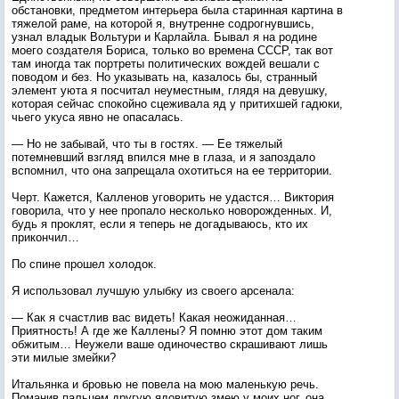
обстановки, предметом интерьера была старинная картина в
тяжелой раме, на которой я, внутренне содрогнувшись,
узнал владык Вольтури и Карлайла. Бывал я на родине
моего создателя Бориса, только во времена СССР, так вот
там иногда так портреты политических вождей вешали с
поводом и без. Но указывать на, казалось бы, странный
элемент уюта я посчитал неуместным, глядя на девушку,
которая сейчас спокойно сцеживала яд у притихшей гадюки,
чьего укуса явно не опасалась.
— Но не забывай, что ты в гостях. — Ее тяжелый
потемневший взгляд впился мне в глаза, и я запоздало
вспомнил, что она запрещала охотиться на ее территории.
Черт. Кажется, Калленов уговорить не удастся… Виктория
говорила, что у нее пропало несколько новорожденных. И,
будь я проклят, если я теперь не догадываюсь, кто их
прикончил…
По спине прошел холодок.
Я использовал лучшую улыбку из своего арсенала:
— Как я счастлив вас видеть! Какая неожиданная…
Приятность! А где же Каллены? Я помню этот дом таким
обжитым… Неужели ваше одиночество скрашивают лишь
эти милые змейки?
Итальянка и бровью не повела на мою маленькую речь.
Поманив пальцем другую ядовитую змею у моих ног, она