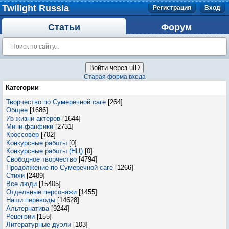
Twilight Russia
Регистрация
Вход
Статьи
Форум
Войти через uID
Старая форма входа
Категории
Творчество по Сумеречной саге
[264]
Общее
[1686]
Из жизни актеров
[1644]
Мини-фанфики
[2731]
Кроссовер
[702]
Конкурсные работы
[0]
Конкурсные работы (НЦ)
[0]
Свободное творчество
[4794]
Продолжение по Сумеречной саге
[1266]
Стихи
[2409]
Все люди
[15405]
Отдельные персонажи
[1455]
Наши переводы
[14628]
Альтернатива
[9244]
Рецензии
[155]
Литературные дуэли
[103]