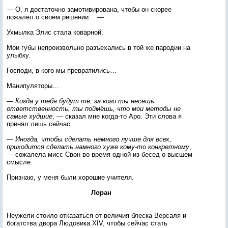
— О, я достаточно замотивирована, чтобы он скорее
пожалел о своём решении… —
Ухмылка Элис стала коварной.
Мои губы непроизвольно разъехались в той же пародии на
улыбку.
Господи, в кого мы превратились…
Манипуляторы…
—
Когда у тебя будут те, за кого ты несёшь
ответственность, ты поймёшь, что мои методы не
самые худшие
, — сказал мне когда-то Аро. Эти слова я
принял лишь сейчас.
—
Иногда, чтобы сделать немного лучше для всех,
приходится сделать намного хуже кому-то конкретному
,
— сожалела мисс Свон во время одной из бесед о высшем
смысле.
Признаю, у меня были хорошие учителя.
Лоран
Неужели стоило отказаться от величия блеска Версаля и
богатства двора Людовика XIV, чтобы сейчас стать