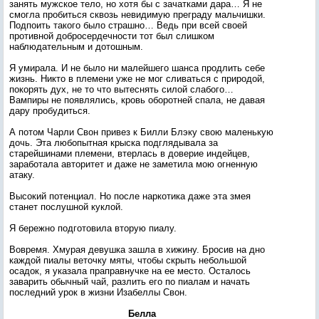
занять мужское тело, но хотя бы с зачатками дара… Я не
смогла пробиться сквозь невидимую преграду мальчишки.
Подпоить такого было страшно… Ведь при всей своей
противной добросердечности тот был слишком
наблюдательным и дотошным.
Я умирала. И не было ни малейшего шанса продлить себе
жизнь. Никто в племени уже не мог сливаться с природой,
покорять дух, не то что вытеснять силой слабого…
Вампиры не появлялись, кровь оборотней спала, не давая
дару пробудиться.
А потом Чарли Свон привез к Билли Блэку свою маленькую
дочь. Эта любопытная крыска подглядывала за
старейшинами племени, втерлась в доверие индейцев,
заработала авторитет и даже не заметила мою огненную
атаку.
Высокий потенциал. Но после наркотика даже эта змея
станет послушной куклой.
Я бережно подготовила вторую пиалу.
Вовремя. Хмурая девушка зашла в хижину. Бросив на дно
каждой пиалы веточку мяты, чтобы скрыть небольшой
осадок, я указала праправнучке на ее место. Осталось
заварить обычный чай, разлить его по пиалам и начать
последний урок в жизни Изабеллы Свон.
Белла