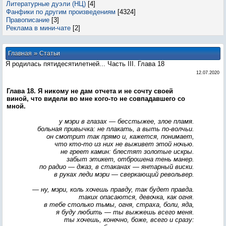
Литературные дуэли (НЦ)
[4]
Фанфики по другим произведениям
[4324]
Правописание
[3]
Реклама в мини-чате
[2]
»
Главная
Статьи
Я родилась пятидесятилетней... Часть III. Глава 18
12.07.2020
Глава 18. Я никому не дам отчета и не сочту своей
виной, что видели во мне кого-то не совпадавшего со
мной.
у мэри в глазах — бесстыжее, злое пламя.
больная привычка: не плакать, а выть по-волчьи.
он смотрит так прямо и, кажется, понимает,
что кто-то из них не выживет этой ночью.
не греет камин: блестят золотые искры.
забыт этикет, отброшена тень манер.
по радио — джаз, в стаканах — янтарный виски.
в руках леди мэри — сверкающий револьвер.
— ну, мэри, коль хочешь правду, так будет правда.
таких опасаются, девочка, как огня.
в тебе столько тьмы, огня, страха, боли, яда,
я буду любить — ты выжжешь всего меня.
ты хочешь, конечно, боже, всего и сразу: