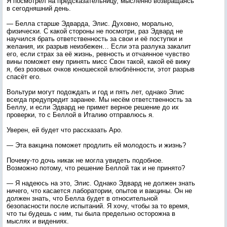
Я посмотрел на предсказательницу, мысленно возвращаясь
в сегодняшний день.
— Белла старше Эдварда, Элис. Духовно, морально,
физически. С какой стороны не посмотри, раз Эдвард не
научился брать ответственность за свои и её поступки и
желания, их разрыв неизбежен… Если эта разлука закалит
его, если страх за её жизнь, ревность и отчаянное чувство
вины поможет ему принять мисс Свон такой, какой её вижу
я, без розовых очков юношеской влюблённости, этот разрыв
спасёт его.
Вольтури могут подождать и год и пять лет, однако Элис
всегда предупредит заранее. Мы несём ответственность за
Беллу, и если Эдвард не примет верное решение до их
проверки, то с Беллой в Италию отправлюсь я.
Уверен, ей будет что рассказать Аро.
— Эта вакцина поможет продлить ей молодость и жизнь?
Почему-то дочь никак не могла увидеть подобное.
Возможно потому, что решение Беллой так и не принято?
— Я надеюсь на это, Элис. Однако Эдвард не должен знать
ничего, что касается лаборатории, опытов и вакцины. Он не
должен знать, что Белла будет в относительной
безопасности после испытаний. Я хочу, чтобы за то время,
что ты будешь с ним, ты была предельно осторожна в
мыслях и видениях.