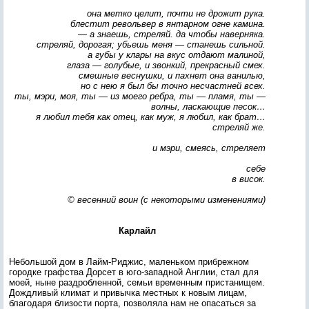
она метко целит, почти не дрожит рука.
блестит револьвер в янтарном огне камина.
— а знаешь, стреляй. да чтобы наверняка.
стреляй, дорогая; убьешь меня — станешь сильной.
а губы у клары на вкус отдают малиной,
глаза — голубые, и звонкий, прекрасный смех.
смешные веснушки, и пахнет она ванилью,
но с нею я был бы точно несчастней всех.
ты, мэри, моя, ты — из моего ребра, ты — пламя, ты —
волны, ласкающие песок…
я любил тебя как отец, как муж, я любил, как брат…
стреляй же.
и мэри, смеясь, стреляет
себе
в висок.
© весенний воин (с некоторыми изменениями)
Карлайл
Небольшой дом в Лайм-Риджис, маленьком прибрежном
городке графства Дорсет в юго-западной Англии, стал для
моей, ныне раздробленной, семьи временным пристанищем.
Дождливый климат и привычка местных к новым лицам,
благодаря близости порта, позволяла нам не опасаться за