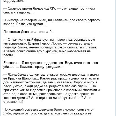
мадемуазель.
— Славное время Людовика XIV, — скучающе протянула
она, а я вздрогнул.
Я никогда не говорил ни ей, ни Калленам про своего первого
короля. Разве что думал…
Пресвятая Дева, она телепат?!
— О, как истинный француз, ты, наверняка, оценишь мою
интерпретацию Шарля Перро, Лоран, — Белла встала и
подойдя ближе, нежно погладила рукой свой алый плащик,
а затем ловко сняла его с крючка, лихо набрасывая на
плечи.
Ее запах… Я не должен поддаваться. Ведь именно так она
убивает… Каллены предупреждали…
— Жила-была в одном маленьком городке девочка, и звали
её Красная Шапочка… Как-то раз, пришла девочка в гости в
дом наивных охотников, да там и осталась. Хорошо жить в
лесу, уютно, люди редко забредают в лесную глушь… Но
прибежал как-то к девочке браконьер с красными глазками и
стал её, любопытный, расспрашивать, а где же прошлые
хозяева домика? А не одиноко ли ей тут живётся? А не
страшно ли?
По холодной усмешке девушки было сложно понять что-
либо, однако от того, как двигались змеи от каждого её