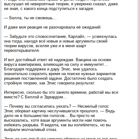
выслушал её невероятные теории, я уверенно сказал, даже
не зная, с какого конца подступиться к загадке:
— Белла, ты не сможешь…
И даже моя реакция не разочаровала её ожиданий:
— Забудьте это словосочетание, Карлайл, — усмехнулась
она тогда, находя всё новые и новые аргументы своей
теории вирусов, вселяя уже и в меня азарт
первооткрывателя.
И вот достойный ответ её надеждам. Вакцина на основе
вируса вампиризма, влияющая на силу и иммунитет…
Благодаря поддержке и дару Элис, мне удалось
значительно сократить время на поиски нужных вариантов
решения поставленной задачи. Достаточно было создать
стройную теорию, как Элис говорила результат.
Интересно, сколько бы это заняло времени, работай мы все
вместе? С Беллой и Эдвардом…
— Почему вы согласились уехать? — Несмелый голос
Элис оборвал картину неслучившегося прошлого. — Ведь
дело не в большинстве голосов… Вы просто не
высказались, хотя ваши аргументы могли нам помочь
избежать разрыва. Я видела, как вы колеблетесь, но вы
выбрали молчаливый отказ.
Элис до сих пор была немного обижена на меня за тот день.