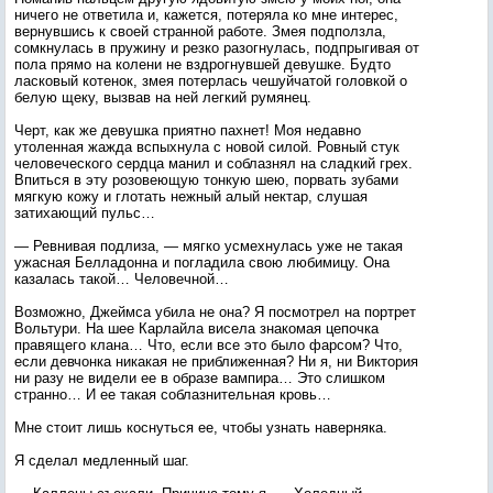
ничего не ответила и, кажется, потеряла ко мне интерес,
вернувшись к своей странной работе. Змея подползла,
сомкнулась в пружину и резко разогнулась, подпрыгивая от
пола прямо на колени не вздрогнувшей девушке. Будто
ласковый котенок, змея потерлась чешуйчатой головкой о
белую щеку, вызвав на ней легкий румянец.
Черт, как же девушка приятно пахнет! Моя недавно
утоленная жажда вспыхнула с новой силой. Ровный стук
человеческого сердца манил и соблазнял на сладкий грех.
Впиться в эту розовеющую тонкую шею, порвать зубами
мягкую кожу и глотать нежный алый нектар, слушая
затихающий пульс…
— Ревнивая подлиза, — мягко усмехнулась уже не такая
ужасная Белладонна и погладила свою любимицу. Она
казалась такой… Человечной…
Возможно, Джеймса убила не она? Я посмотрел на портрет
Вольтури. На шее Карлайла висела знакомая цепочка
правящего клана… Что, если все это было фарсом? Что,
если девчонка никакая не приближенная? Ни я, ни Виктория
ни разу не видели ее в образе вампира… Это слишком
странно… И ее такая соблазнительная кровь…
Мне стоит лишь коснуться ее, чтобы узнать наверняка.
Я сделал медленный шаг.