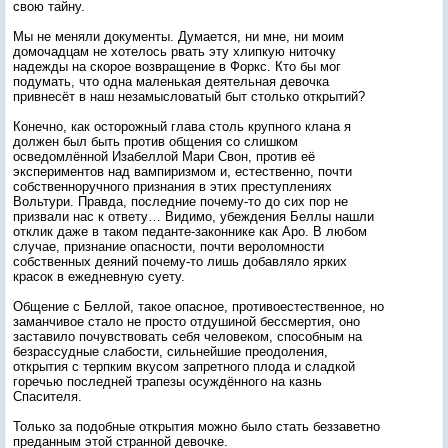
свою тайну.
Мы не меняли документы. Думается, ни мне, ни моим
домочадцам не хотелось рвать эту хлипкую ниточку
надежды на скорое возвращение в Форкс. Кто бы мог
подумать, что одна маленькая деятельная девочка
привнесёт в наш незамысловатый быт столько открытий?
Конечно, как осторожный глава столь крупного клана я
должен был быть против общения со слишком
осведомлённой Изабеллой Мари Свон, против её
экспериментов над вампиризмом и, естественно, почти
собственноручного признания в этих преступлениях
Вольтури. Правда, последние почему-то до сих пор не
призвали нас к ответу… Видимо, убеждения Беллы нашли
отклик даже в таком педанте-законнике как Аро. В любом
случае, признание опасности, почти вероломности
собственных деяний почему-то лишь добавляло ярких
красок в ежедневную суету.
Общение с Беллой, такое опасное, противоестественное, но
заманчивое стало не просто отдушиной бессмертия, оно
заставило почувствовать себя человеком, способным на
безрассудные слабости, сильнейшие преодоления,
открытия с терпким вкусом запретного плода и сладкой
горечью последней трапезы осуждённого на казнь
Спасителя.
Только за подобные открытия можно было стать беззаветно
преданным этой странной девочке.