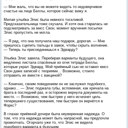
— Мне жаль, что вы не можете видеть то недоверчивое
счастье на лице Беллы, которое сейчас вижу я.
Милая улыбка Элис была немного тоскливой.
Предсказательница тоже скучала. И хотя она старалась не
подсматривать за мисс Свон, момент вручения посылки
Элис пропустить не могла.
— Я рад, что она получила наш подарок, дорогая. — Мне
пришлось сцепить пальцы в замок, чтобы скрыть волнение.
— Теперь ты присоединишься к Эдварду?
Улыбка Элис завяла. Перебирая варианты будущего, она
медленно листала спасённые из огня тетради Беллы,
которые украл Эдвард. Мой приёмный сын не оставил мисс
Свон даже записей с теориями… Возможно, стоило
отправить их вместе с вакциной?
— Конечно, своим поведением он не заслужил подобного,
однако… — Элис поджала губы, вспоминая, как кричала на
брата в последний раз, и осторожно вернула документы на
место. — Возможно, чем быстрее у него исчезнет цель
теперешнего существования, тем быстрее он вернётся в
Форкс?
В глазах приёмной дочери была неуверенная надежда. О
том, что эта надежда может быть напрасной, мы предпочли
промолчать. Огорчало уже то, что Элис не видела
подобного варианта в будущем.