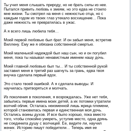
Ты учил меня слышать природу, но не брать силы из нее.
Пытался привить любовь к змеям, но это едва не стоило
мне жизни. Ты смотрел на меня с нежностью отца, но с
каждым годом из твоих глаз утекало восхищение… Пока
даже нежность не превратилась в ужас.
А я всего лишь любила тебя…
Моей первой любовью был брат. И он забыл меня, встретив
Виллену. Ему же я обязана собственной смертью.
Моей маленькой надеждой был наш сын, но и он погубил
меня, пока ты называл ненавистным именем нашу дочь.
Моей главной любовью был ты… И ты собственной рукой
заставил меня в третий раз шагнуть за грань, едва твоя
внучка сделала первый вдох.
Это стало твоей ошибкой. А я сделала выводы. И
научилась притворяться и молчать.
Из поколения в поколения, я возрождалась. Уже нет тебя,
забылись первые имена моих детей, а их потомки утратили
волчий облик. Осталась неизменной лишь жрица племени,
которой становилась первая и единственная моя дочь.
Остались воины духов. И все было хорошо, пока вместо
того, чтобы спокойно умереть, уступив место, одна дрянь
не соединила душу с волчицей. Ее, видите ли, научил
жених. Историю пишут победители… Теперь имя ее