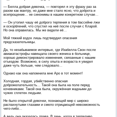
— Белла добрая девочка, — повторял я эту фразу раз за
разом как мантру, но даже мне стало ясно, что доброта и
всепрощение… не синонимы в нашем конкретном случае…
— Он утопил чашу её доброго терпения в том бассейне лжи
и оскорблений, что спустил на неё после случая с Кларой.
Но она оправилась. Мы же видели её…
Мой тяжкий вздох лишь подтвердил опасения
предсказательницы.
Да, то незабываемое интервью, где Изабелла Свон после
авиакатастрофы навещала своего жениха в больнице,
хорошо демонстрировало изменения, связанные с нашим
отъездом. Возможно, в силу опыта и возраста я увидел
даже чуть больше, чем следовало…
Однако как она напомнила мне Аро в тот момент!
Холодная, гордая, убийственно опасная
доброжелательность… Такой она была на поле перед
кочевниками. Такой она была, окружённая жадными до
чужих сплетен людьми.
Не было открытой девочки, познающей мир с широко
распахнутыми глазами и смело отрицающей невозможность
чего-либо…
А ведь она оказалась права. В день, когда я терпеливо