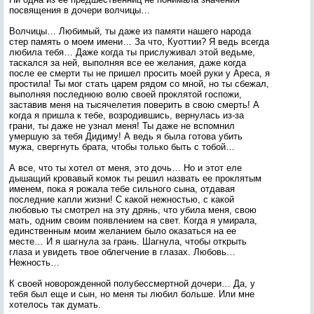
посвящения в дочери волчицы…
Волчицы… Любимый, ты даже из памяти нашего народа
стер память о моем имени… За что, Куоттии? Я ведь всегда
любила тебя… Даже когда ты прислуживал этой ведьме,
таскался за ней, выполняя все ее желания, даже когда
после ее смерти ты не пришел просить моей руки у Ареса, я
простила! Ты мог стать царем рядом со мной, но ты сбежал,
выполняя последнюю волю своей проклятой госпожи,
заставив меня на тысячелетия поверить в свою смерть! А
когда я пришла к тебе, возродившись, вернулась из-за
грани, ты даже не узнал меня! Ты даже не вспомнил
умершую за тебя Дидиму! А ведь я была готова убить
мужа, свергнуть брата, чтобы только быть с тобой…
А все, что ты хотел от меня, это дочь… Но и этот еле
дышащий кровавый комок ты решил назвать ее проклятым
именем, пока я рожала тебе сильного сына, отдавая
последние капли жизни! С какой нежностью, с какой
любовью ты смотрел на эту дрянь, что убила меня, свою
мать, одним своим появлением на свет. Когда я умирала,
единственным моим желанием было оказаться на ее
месте… И я шагнула за грань. Шагнула, чтобы открыть
глаза и увидеть твое облегчение в глазах. Любовь…
Нежность…
К своей новорожденной полубессмертной дочери… Да, у
тебя был еще и сын, но меня ты любил больше. Или мне
хотелось так думать.