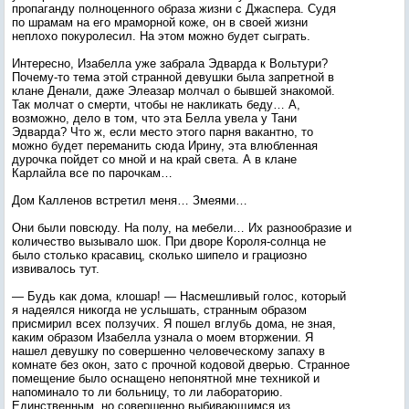
пропаганду полноценного образа жизни с Джаспера. Судя
по шрамам на его мраморной коже, он в своей жизни
неплохо покуролесил. На этом можно будет сыграть.
Интересно, Изабелла уже забрала Эдварда к Вольтури?
Почему-то тема этой странной девушки была запретной в
клане Денали, даже Элеазар молчал о бывшей знакомой.
Так молчат о смерти, чтобы не накликать беду… А,
возможно, дело в том, что эта Белла увела у Тани
Эдварда? Что ж, если место этого парня вакантно, то
можно будет переманить сюда Ирину, эта влюбленная
дурочка пойдет со мной и на край света. А в клане
Карлайла все по парочкам…
Дом Калленов встретил меня… Змеями…
Они были повсюду. На полу, на мебели… Их разнообразие и
количество вызывало шок. При дворе Короля-солнца не
было столько красавиц, сколько шипело и грациозно
извивалось тут.
— Будь как дома, клошар! — Насмешливый голос, который
я надеялся никогда не услышать, странным образом
присмирил всех ползучих. Я пошел вглубь дома, не зная,
каким образом Изабелла узнала о моем вторжении. Я
нашел девушку по совершенно человеческому запаху в
комнате без окон, зато с прочной кодовой дверью. Странное
помещение было оснащено непонятной мне техникой и
напоминало то ли больницу, то ли лабораторию.
Единственным, но совершенно выбивающимся из