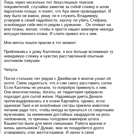
Лишь через несколько лет безуспешных поисков
покровителей, случайно заметив за собой слежку в алом
бархатном плаще, я понял, что Аро меня провоцировал. И
ему было не важно, решу ли я служить Владимиру,
уговорив в своей надобности, захочу ли убить Стефана,
освобождая себе место рядом с румыном… Он плевал на
мои планы, желая, чтобы я просто нашел вампиров некогда
могущественного клана. И слепо привел его к ним.
Мои мечты пошли прахом в тот момент.
Приближаясь к дому Калленов, я все больше вспоминал ту
невидимую слежку и чувство расставленной опытным
охотником ловушки.
Чепуха.
После стольких лет рядом с Джеймсом я многое узнал об
охоте. Смею надеяться, что и сам смогу расставить силки.
Если Каллены не уехали, то попробую примкнуть к ним.
Они многочисленны, богаты, их территория прекрасно
подходит для сытой жизни. Надоевшая диета Денали
пропагандировалась и в клане Карлайла, однако, если
одинокая Таня и ее влюбчивые сестры приняли животное
питание ради того, чтобы иногда встречаться со смертными
мужчинами, за неимением достойных кандидатов на роль
любовников, то причины голодовки вампиров штата
Вашингтон были для меня смешными. Работа врачом и
жизнь школьников? Думаю, мне не понадобится долго
уговаривать этих желтоглазиков. И начну я свою