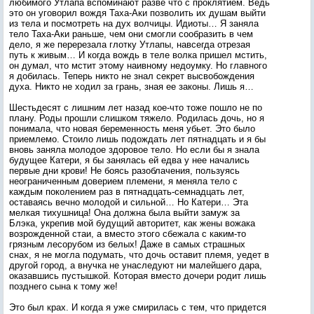
любимого Утлапа вспоминают разве что с проклятием. Ведь
это он уговорил вождя Таха-Аки позволить их душам выйти
из тела и посмотреть на дух волчицы. Идиоты… Я заняла
тело Таха-Аки раньше, чем они смогли сообразить в чем
дело, я же перерезала глотку Утлапы, навсегда отрезая
путь к живым… И когда вождь в теле волка пришел мстить,
он думал, что мстит этому наивному недоумку. Но главного
я добилась. Теперь никто не знал секрет высвобождения
духа. Никто не ходил за грань, зная ее законы. Лишь я…
Шестьдесят с лишним лет назад кое-что тоже пошло не по
плану. Роды прошли слишком тяжело. Родилась дочь, но я
понимала, что новая беременность меня убьет. Это было
приемлемо. Стоило лишь подождать лет пятнадцать и я бы
вновь заняла молодое здоровое тело. Но если бы я знала
будущее Катери, я бы занялась ей едва у нее начались
первые дни крови! Не боясь разоблачения, пользуясь
неограниченным доверием племени, я меняла тело с
каждым поколением раз в пятнадцать-семнадцать лет,
оставаясь вечно молодой и сильной… Но Катери… Эта
мелкая тихушница! Она должна была выйти замуж за
Блэка, укрепив мой будущий авторитет, как жены вожака
возрожденной стаи, а вместо этого сбежала с каким-то
грязным лесорубом из белых! Даже в самых страшных
снах, я не могла подумать, что дочь оставит племя, уедет в
другой город, а внучка не унаследуют ни малейшего дара,
оказавшись пустышкой. Которая вместо дочери родит лишь
позднего сына к тому же!
Это был крах. И когда я уже смирилась с тем, что придется