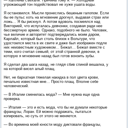
— Каллены съехали. Причина тому я. — Холодный
угрожающий тон подействовал не хуже ушата воды.
Я остановился. Мысли пронеслись бешеным галопом. Если
бы ее пульс хоть на мгновение дрогнул, выдавая страх или
ложь… Я бы рискнул. А потом вдоволь посмеялся над
Викторией, что испугалась девчонки, создавая ради нее
бессмертную армию. Однако, подобного не было. Человек,
чье величие и авторитет подтверждались моим даром,
Карлайл, который был столь близок к Вольтури, что
удостоился места в их свите и даже был изображен подле
них неизвестным художником… Бежал… Бежал вместе с
теми, кого считал семьей, от этой странной девочки, в
которую я мгновение назад был готов вонзить зубы.
Я сделал два шага назад, не глядя сбив спиной вешалка, у
на которой висел алый плащ.
Нет, не бархатная тяжелая накидка в пол цвета крови,
печально известная мне… Просто плащ. Вполне себе
человеческий.
— В Италии сменилась мода? — Мне нужна еще одна
проверка.
— Италия — это и есть мода, что бы ни думали некоторые
французы, Лоран. Ей можно подражать, пытаться
копировать, но суть от этого не меняется.
— Во времена моей юности моду диктовали французы,