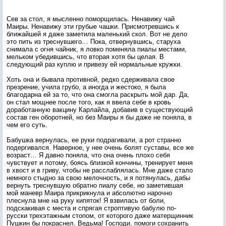
Сев за стол, я мысленно поморщилась. Ненавижу чай
Маиры. Ненавижу эти грубые чашки. Присмотревшись к
ближайшей я даже заметила маленький скол. Вот не дело
это пить из треснувшего… Пока, отвернувшись, старуха
снимала с огня чайник, я ловко поменяла пиалы местами,
мельком убедившись, что вторая хотя бы целая. В
следующий раз куплю и привезу ей нормальные кружки.
Хоть она и бывала противной, редко сдерживала свое
презрение, учила грубо, а иногда и жестоко, я была
благодарна ей за то, что она смогла раскрыть мой дар. Да,
он стал мощнее после того, как я ввела себе в кровь
доработанную вакцину Карлайла, добавив в существующий
состав ген оборотней, но без Маиры я бы даже не поняла, в
чем его суть.
Бабушка вернулась, ее руки подрагивали, а рот странно
подергивался. Наверное, у нее очень болят суставы, все же
возраст… Я давно поняла, что она очень плохо себя
чувствует и потому, боясь близкой кончины, тренирует меня
в хвост и в гриву, чтобы не расслаблялась. Мне даже стало
немного стыдно за свою мелочность, и я потянулась, дабы
вернуть треснувшую обратно пиалу себе, но заметившая
мой маневр Маира прикрикнула и абсолютно нарочно
плеснула мне на руку кипяток! Я взвилась от боли,
подскакивая с места и спрягая строптивую бабулю по-
русски трехэтажным стопом, от которого даже матерщинник
Пушкин бы покраснел. Ведьма! Господи, помоги сохранить