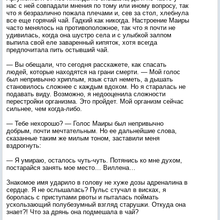
нас с ней совпадали мнения по тому или иному вопросу, так
что я безразлично пожала плечами и, сев за стол, хлебнула
все еще горячий чай. Гадкий как никогда. Настроение Маиры
часто менялось на противоположное, так что я почти не
удивилась, когда она шустро села и с улыбкой залпом
выпила свой еле заваренный кипяток, хотя всегда
предпочитала пить остывший чай.
— Вы обещали, что сегодня расскажете, как спасать
людей, которые находятся на грани смерти. — Мой голос
был непривычно хриплым, язык стал неметь, а дышать
становилось сложнее с каждым вдохом. Но я старалась не
подавать виду. Возможно, я недооценила сложности
перестройки организма. Это пройдет. Мой организм сейчас
сильнее, чем когда-либо.
— Тебе нехорошо? — Голос Маиры был непривычно
добрым, почти мечтательным. Но ее дальнейшие слова,
сказанные таким же милым тоном, заставили меня
вздрогнуть:
— Я умираю, осталось чуть-чуть. Потянись ко мне духом,
постарайся занять мое место… Виллена…
Знакомое имя ударило в голову не хуже дозы адреналина в
сердце. Я не ослышалась? Пульс стучал в висках, я
боролась с приступами рвоты и пыталась поймать
ускользающий полубезумный взгляд старушки. Откуда она
знает?! Что за дрянь она подмешала в чай?