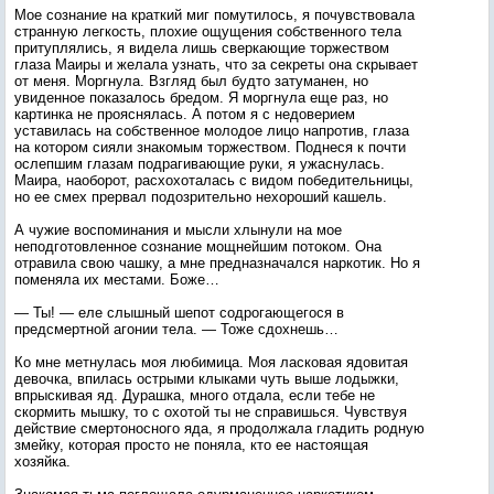
Мое сознание на краткий миг помутилось, я почувствовала
странную легкость, плохие ощущения собственного тела
притуплялись, я видела лишь сверкающие торжеством
глаза Маиры и желала узнать, что за секреты она скрывает
от меня. Моргнула. Взгляд был будто затуманен, но
увиденное показалось бредом. Я моргнула еще раз, но
картинка не прояснялась. А потом я с недоверием
уставилась на собственное молодое лицо напротив, глаза
на котором сияли знакомым торжеством. Поднеся к почти
ослепшим глазам подрагивающие руки, я ужаснулась.
Маира, наоборот, расхохоталась с видом победительницы,
но ее смех прервал подозрительно нехороший кашель.
А чужие воспоминания и мысли хлынули на мое
неподготовленное сознание мощнейшим потоком. Она
отравила свою чашку, а мне предназначался наркотик. Но я
поменяла их местами. Боже…
— Ты! — еле слышный шепот содрогающегося в
предсмертной агонии тела. — Тоже сдохнешь…
Ко мне метнулась моя любимица. Моя ласковая ядовитая
девочка, впилась острыми клыками чуть выше лодыжки,
впрыскивая яд. Дурашка, много отдала, если тебе не
скормить мышку, то с охотой ты не справишься. Чувствуя
действие смертоносного яда, я продолжала гладить родную
змейку, которая просто не поняла, кто ее настоящая
хозяйка.