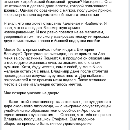
шпионом хитрой рыжей бездомной трусихи? Виктория… Она
не отражала и десятой доли власти, которой пользовался
Джеймс. Однако по сравнению с мягкой, послушной Ириной,
кочевница манила харизматичной притягательностью.
Я знал, что она хочет отомстить Калленам и Изабелле. Я
знал, что она создает бессмертную армию
новообращенных. И все равно повелся на ее магнетизм,
уверенный в том, что смогу лавировать между интересами
двух влиятельных кланов и бывшей подружки ищейки.
Может быть прямо сейчас пойти и сдать Викторию
Вольтури? Преступление очевидно, но не примет ли Аро
меня за соучастника? Помнится, в прошлом он отказал мне
в месте даже охранника лишь за знакомство с кланом
румынов. Хотя, буду честен, сам с собой, у меня было
желание остаться с ними. Владимир даже после столетий
преследования излучал ауру властности. Дар выбирать
покровителей в те времена меня подвел. Такое желанное
место в свите итальянцев осталось мечтой.
Мне позорно указали на дверь:
— Даже такой коллекционер талантов как я, не нуждается в
даре скользкого лизоблюда, — с наигранно сочувствующей
улыбкой колко обрисовал мои способности Аро после
единственного рукопожатия. — Странно, что тебя не принял
Владимир, послушавшись Стефана. Ему подобное
общество принесло бы истинное удовлетворение.