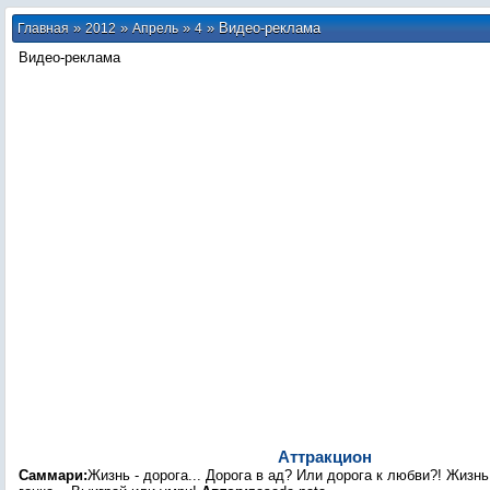
»
»
»
» Видео-реклама
Главная
2012
Апрель
4
Видео-реклама
Аттракцион
Саммари:
Жизнь - дорога... Дорога в ад? Или дорога к любви?! Жизн