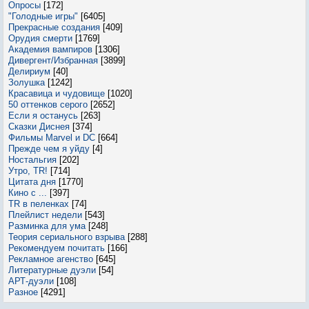
Опросы
[172]
"Голодные игры"
[6405]
Прекрасные создания
[409]
Орудия смерти
[1769]
Академия вампиров
[1306]
Дивергент/Избранная
[3899]
Делириум
[40]
Золушка
[1242]
Красавица и чудовище
[1020]
50 оттенков серого
[2652]
Если я останусь
[263]
Сказки Диснея
[374]
Фильмы Marvel и DC
[664]
Прежде чем я уйду
[4]
Ностальгия
[202]
Утро, TR!
[714]
Цитата дня
[1770]
Кино с ...
[397]
TR в пеленках
[74]
Плейлист недели
[543]
Разминка для ума
[248]
Теория сериального взрыва
[288]
Рекомендуем почитать
[166]
Рекламное агенство
[645]
Литературные дуэли
[54]
АРТ-дуэли
[108]
Разное
[4291]