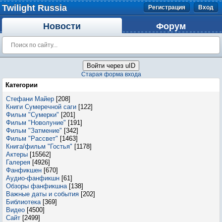
Twilight Russia
Регистрация
Вход
Новости
Форум
Войти через uID
Старая форма входа
Категории
Стефани Майер
[208]
Книги Сумеречной саги
[122]
Фильм "Сумерки"
[201]
Фильм "Новолуние"
[191]
Фильм "Затмение"
[342]
Фильм "Рассвет"
[1463]
Книга/фильм "Гостья"
[1178]
Актеры
[15562]
Галерея
[4926]
Фанфикшен
[670]
Аудио-фанфикшн
[61]
Обзоры фанфикшна
[138]
Важные даты и события
[202]
Библиотека
[369]
Видео
[4500]
Сайт
[2499]