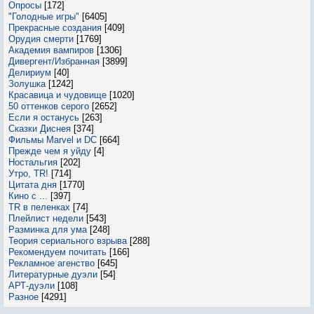
Опросы
[172]
"Голодные игры"
[6405]
Прекрасные создания
[409]
Орудия смерти
[1769]
Академия вампиров
[1306]
Дивергент/Избранная
[3899]
Делириум
[40]
Золушка
[1242]
Красавица и чудовище
[1020]
50 оттенков серого
[2652]
Если я останусь
[263]
Сказки Диснея
[374]
Фильмы Marvel и DC
[664]
Прежде чем я уйду
[4]
Ностальгия
[202]
Утро, TR!
[714]
Цитата дня
[1770]
Кино с ...
[397]
TR в пеленках
[74]
Плейлист недели
[543]
Разминка для ума
[248]
Теория сериального взрыва
[288]
Рекомендуем почитать
[166]
Рекламное агенство
[645]
Литературные дуэли
[54]
АРТ-дуэли
[108]
Разное
[4291]