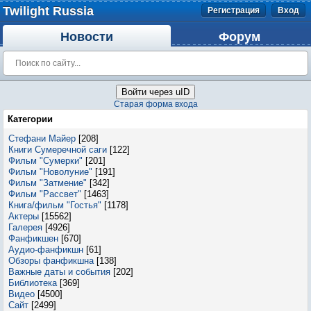
Twilight Russia
Регистрация
Вход
Новости
Форум
Войти через uID
Старая форма входа
Категории
Стефани Майер
[208]
Книги Сумеречной саги
[122]
Фильм "Сумерки"
[201]
Фильм "Новолуние"
[191]
Фильм "Затмение"
[342]
Фильм "Рассвет"
[1463]
Книга/фильм "Гостья"
[1178]
Актеры
[15562]
Галерея
[4926]
Фанфикшен
[670]
Аудио-фанфикшн
[61]
Обзоры фанфикшна
[138]
Важные даты и события
[202]
Библиотека
[369]
Видео
[4500]
Сайт
[2499]