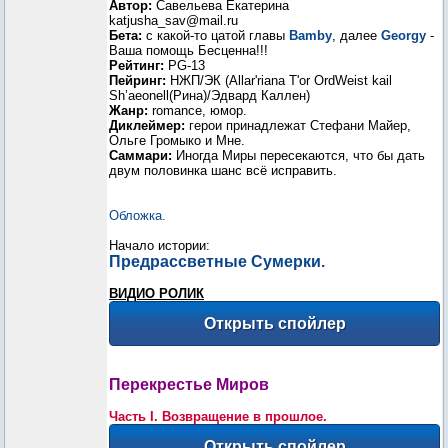
Автор:
Савельева Екатерина
katjusha_sav@mail.ru
Бета:
с какой-то цатой главы
Bamby
, далее
Georgy
-
Ваша помощь Бесценна!!!
Рейтинг:
PG-13
Пейринг:
НЖП/ЭК (Allar'riana T'or OrdWeist kail
Sh’aeonell(Рина)/Эдвард Каллен)
Жанр:
romance, юмор.
Диклеймер:
герои принадлежат Стефани Майер,
Ольге Громыко и Мне.
Саммари:
Иногда Миры пересекаются, что бы дать
двум половинка шанс всё исправить.
Обложка.
Начало истории:
Предрассветные Сумерки.
ВИДИО РОЛИК
Перекрестье Миров
Часть I. Возвращение в прошлое.