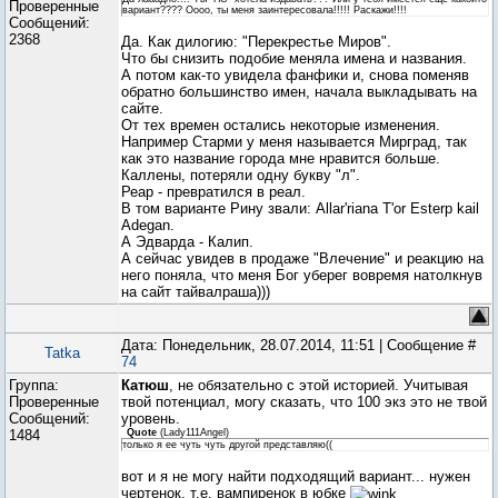
Проверенные
вариант???? Оооо, ты меня заинтересовала!!!!! Раскажи!!!!
Сообщений:
2368
Да. Как дилогию: "Перекрестье Миров".
Что бы снизить подобие меняла имена и названия.
А потом как-то увидела фанфики и, снова поменяв
обратно большинство имен, начала выкладывать на
сайте.
От тех времен остались некоторые изменения.
Например Старми у меня называется Мирград, так
как это название города мне нравится больше.
Каллены, потеряли одну букву "л".
Реар - превратился в реал.
В том варианте Рину звали: Allar'riana T'or Esterp kail
Adegan.
А Эдварда - Калип.
А сейчас увидев в продаже "Влечение" и реакцию на
него поняла, что меня Бог уберег вовремя натолкнув
на сайт тайвалраша)))
Дата: Понедельник, 28.07.2014, 11:51 | Сообщение #
Tatka
74
Группа:
Катюш
, не обязательно с этой историей. Учитывая
Проверенные
твой потенциал, могу сказать, что 100 экз это не твой
Сообщений:
уровень.
1484
Quote
(
Lady111Angel
)
только я ее чуть чуть другой представляю((
вот и я не могу найти подходящий вариант... нужен
чертенок, т.е. вампиренок в юбке