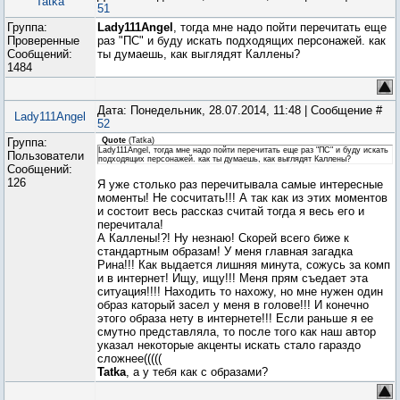
Tatka
51
Группа:
Lady111Angel
, тогда мне надо пойти перечитать еще
Проверенные
раз "ПС" и буду искать подходящих персонажей. как
Сообщений:
ты думаешь, как выглядят Каллены?
1484
Дата: Понедельник, 28.07.2014, 11:48 | Сообщение #
Lady111Angel
52
Группа:
Quote
(
Tatka
)
Lady111Angel, тогда мне надо пойти перечитать еще раз "ПС" и буду искать
Пользователи
подходящих персонажей. как ты думаешь, как выглядят Каллены?
Сообщений:
126
Я уже столько раз перечитывала самые интересные
моменты! Не сосчитать!!! А так как из этих моментов
и состоит весь рассказ считай тогда я весь его и
перечитала!
А Каллены!?! Ну незнаю! Скорей всего биже к
стандартным образам! У меня главная загадка
Рина!!! Как выдается лишняя минута, сожусь за комп
и в интернет! Ищу, ищу!!! Меня прям съедает эта
ситуация!!!! Находить то нахожу, но мне нужен один
образ каторый засел у меня в голове!!! И конечно
этого образа нету в интернете!!! Если раньше я ее
смутно представляла, то после того как наш автор
указал некоторые акценты искать стало гараздо
сложнее(((((
Tatka
, а у тебя как с образами?