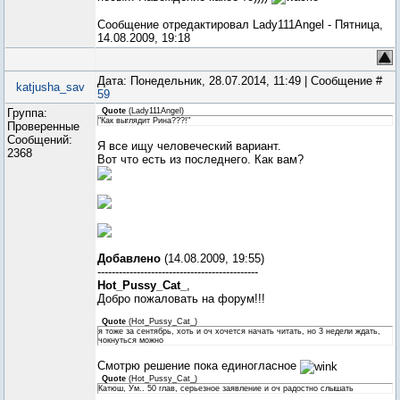
Сообщение отредактировал
Lady111Angel
-
Пятница,
14.08.2009, 19:18
Дата: Понедельник, 28.07.2014, 11:49 | Сообщение #
katjusha_sav
59
Группа:
Quote
(
Lady111Angel
)
"Как выглядит Рина???!"
Проверенные
Сообщений:
Я все ищу человеческий вариант.
2368
Вот что есть из последнего. Как вам?
Добавлено
(14.08.2009, 19:55)
---------------------------------------------
Hot_Pussy_Cat_
,
Добро пожаловать на форум!!!
Quote
(
Hot_Pussy_Cat_
)
я тоже за сентябрь, хоть и оч хочется начать читать, но 3 недели ждать,
чокнуться можно
Смотрю решение пока единогласное
Quote
(
Hot_Pussy_Cat_
)
Катюш, Ум.. 50 глав, серьезное заявление и оч радостно слышать