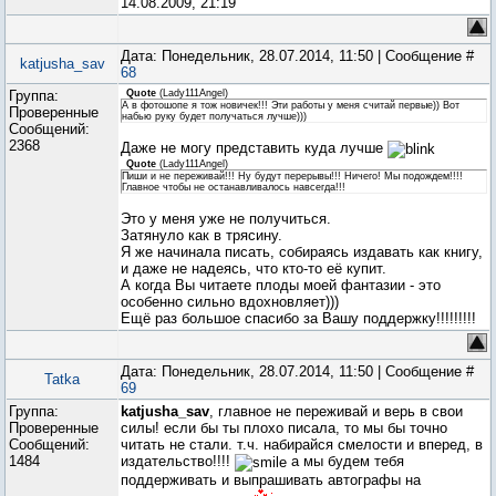
14.08.2009, 21:19
Дата: Понедельник, 28.07.2014, 11:50 | Сообщение #
katjusha_sav
68
Группа:
Quote
(
Lady111Angel
)
А в фотошопе я тож новичек!!! Эти работы у меня считай первые)) Вот
Проверенные
набью руку будет получаться лучше)))
Сообщений:
2368
Даже не могу представить куда лучше
Quote
(
Lady111Angel
)
Пиши и не переживай!!! Ну будут перерывы!!! Ничего! Мы подождем!!!!
Главное чтобы не останавливалось навсегда!!!
Это у меня уже не получиться.
Затянуло как в трясину.
Я же начинала писать, собираясь издавать как книгу,
и даже не надеясь, что кто-то её купит.
А когда Вы читаете плоды моей фантазии - это
особенно сильно вдохновляет)))
Ещё раз большое спасибо за Вашу поддержку!!!!!!!!!
Дата: Понедельник, 28.07.2014, 11:50 | Сообщение #
Tatka
69
Группа:
katjusha_sav
, главное не переживай и верь в свои
Проверенные
силы! если бы ты плохо писала, то мы бы точно
Сообщений:
читать не стали. т.ч. набирайся смелости и вперед, в
1484
издательство!!!!
а мы будем тебя
поддерживать и выпрашивать автографы на