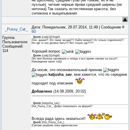
не щёлочки), средние губы (не тонкие, но и не
пухлые), четкие черные брови средней ширены (не
ниточка) Так сказать естественная красота, без
силикона и выщипывания.
Дата: Понедельник, 28.07.2014, 11:49 | Сообщение #
_Pussy_Cat_
60
Группа:
Quote
(
Lady111Angel
)
Ооо, даааа!!! Это такая засада!!!! Найти можно!! Но только отдаленное!!!
Пользователи
Но где то оно должно быть!!!! Вот только где????
Сообщений:
114
Хороший вопрос
Quote
(
Lady111Angel
)
Это мне Катюша напомнила и теперь я все время смотрю на носы!!!
Навождение какое то))))
Да носик, это опозновательный признак
katjusha_sav
, мне кажется, что по середине
подходит под описание
Добавлено
(14.08.2009, 20:02)
---------------------------------------------
Quote
(
katjusha_sav
)
Hot_Pussy_Cat_, Добро пожаловать на форум!!!
Всегда рада здесь оказаться!!
Quote
(
Hot_Pussy_Cat_
)
Смотрю решение пока единогласное