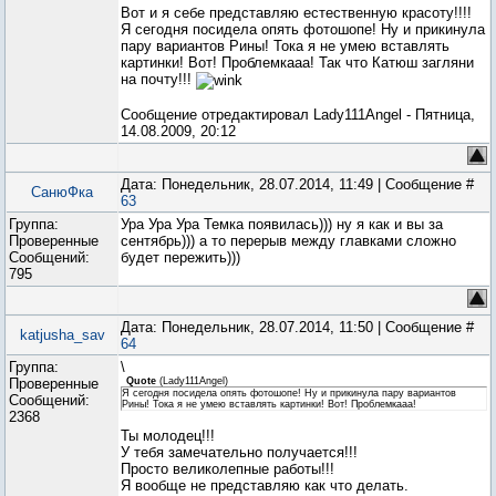
Вот и я себе представляю естественную красоту!!!!
Я сегодня посидела опять фотошопе! Ну и прикинула
пару вариантов Рины! Тока я не умею вставлять
картинки! Вот! Проблемкааа! Так что Катюш загляни
на почту!!!
Сообщение отредактировал
Lady111Angel
-
Пятница,
14.08.2009, 20:12
Дата: Понедельник, 28.07.2014, 11:49 | Сообщение #
СанюФка
63
Группа:
Ура Ура Ура Темка появилась))) ну я как и вы за
Проверенные
сентябрь))) а то перерыв между главками сложно
Сообщений:
будет пережить)))
795
Дата: Понедельник, 28.07.2014, 11:50 | Сообщение #
katjusha_sav
64
Группа:
\
Проверенные
Quote
(
Lady111Angel
)
Я сегодня посидела опять фотошопе! Ну и прикинула пару вариантов
Сообщений:
Рины! Тока я не умею вставлять картинки! Вот! Проблемкааа!
2368
Ты молодец!!!
У тебя замечательно получается!!!
Просто великолепные работы!!!
Я вообще не представляю как что делать.