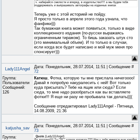
.ч. набирайся смелости и вперед, в издательство!!!! а мы будем тебя
поддерживать и выпрашивать автографы на изданных книгах
Теперь уже с этой историей не пойду.
Я просто только в апреле этого года узнала, что
фанфики)))
Так бумажная книга может появиться, только в виде
коллекционного издания (по-русски выражаясь
ограниченным тиражом). То бишь заказать штук сто
(это минимальный объем). И то только в случаи,
если когда все будет написано и мой муж меня про
спонсирует)))
Дата: Понедельник, 28.07.2014, 11:51 | Сообщение #
Lady111Angel
72
Группа:
Катюш
, Фотка, которую ты мне прислала ничегоооо!
Пользователи
Давай я попробую накуралесить с ней! Вот только
Сообщений:
куда присылать? Тебе на ящик или сюда? Если
126
сюда, то мне надо разобраться как вы вставляете
фотки!!! Я еще ни разу не пробывала так делать((((
Сообщение отредактировал
Lady111Angel
-
Пятница,
14.08.2009, 21:36
Дата: Понедельник, 28.07.2014, 11:51 | Сообщение #
katjusha_sav
73
Группа:
Quote
(
Lady111Angel
)
Да лааадно!!!! Ты "ПС" хотела издавать??? Или у тебя имеется еще какойто