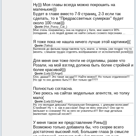
Ну))) Моя главы всегда можно покрошить на
маленькие)))
Будет в главе вместо 7-9 страниц, 2-3 если так
сделать, то в "Предрассветных сумерках" будет
около 100 глав)))
Quote
(
Hot_Pussy_Cat_
)
Мне очень понравилась она на подписи у Кати, мне кажется 90%
попадание , а из людей думаю не найти сильно схожего персонажа ...
Я тоже пока не нашла ничего лучше этой картинки(((
Quote
(
Tatka
)
Калленов до фильма представляла чуть иначе, а теперь уже поздно что-то
менять: слишком трудно отделять воображаемое от исполнителей ролей)))))
Для меня они тоже почти не отделимы, разве что
Розали, на мой взгляд должна быть более стройной и
более красивой)))
Quote
(
Lady111Angel
)
Ооо, даааа!!! Это такая засада!!!! Найти можно!! Но только отдаленное!!!
Но где то оно должно быть!!!! Вот только где????
Полностью согласна.
Уже роюсь на сайтах модельных агентств, но толку
мало(
Quote
(
Lady111Angel
)
Ну это молодая девушка! Натуральная блондинка, с длиными волосами!
Стройная! Ну т. е. как в рассказе! Лицо не могу описать!! Оно где-то
мелькает в сознании! Но за него не ухватиться!!! Вот еще деталька
маленткая: курносый носик!!!
У меня такое же представление Рины)))
Возможно только добавила бы, что скорее всего
достаточно высокий лоб, Большие глаза (в смысле