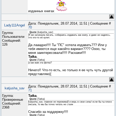
изданных книгах
Дата: Понедельник, 28.07.2014, 11:51 | Сообщение #
Lady111Angel
70
Группа:
Quote
(
katjusha_sav
)
Я же начинала писать, собираясь издавать как книгу, и даже не надеясь,
Пользователи
что кто-то её купит.
Сообщений:
126
Да лааадно!!!! Ты "ПС" хотела издавать??? Или у
тебя имеется еще какойто вариант???? Оооо, ты
меня заинтересовала!!!!! Раскажи!!!!
Tatka
,
Quote
(
Tatka
)
а как вам эта фотка?
Ничего!! Что-то есть, но только я ее чуть чуть другой
представляю((
Дата: Понедельник, 28.07.2014, 11:51 | Сообщение #
katjusha_sav
71
Группа:
Tatka
,
Проверенные
Quote
(
Tatka
)
katjusha_sav, главное не переживай и верь в свои силы! если бы ты плохо
Сообщений:
писала, то мы бы точно читать не стали
2368
Спасибо за поддержку!!!!
Quote
(
Tatka
)