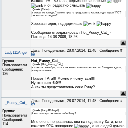
Катюш
, Ум.. 50 глав, серьезное заявление
и оч радостно слышать
Quote
(
Tatka
)
а может не конкурс? может просто представить как выглядят герои "ПС"?
так как мы их видим?
Хорошая идея, поддерживаю
Сообщение отредактировал
Hot_Pussy_Cat_
-
Пятница, 14.08.2009, 18:26
Дата: Понедельник, 28.07.2014, 11:48 | Сообщение #
Lady111Angel
56
Группа:
Hot_Pussy_Cat_
,
Пользователи
Quote
(
Hot_Pussy_Cat_
)
я тоже за сентябрь, хоть и оч хочется начать читать, но 3 недели ждать,
Сообщений:
чокнуться можно
126
Привет!! Ага!!! Можно и чокнуться!!!!
Ну что счет
6:0
!!!
А как ты представляешь себе Рину?
Дата: Понедельник, 28.07.2014, 11:48 | Сообщение #
_Pussy_Cat_
57
Группа:
Quote
(
Lady111Angel
)
А как ты представляешь себе Рину?
Пользователи
Сообщений:
Мне очень понравилась она на подписи у Кати, мне
114
кажется 90% поподание
, а из людей думаю