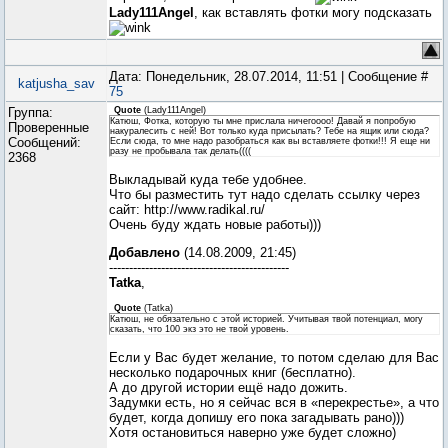
Lady111Angel
, как вставлять фотки могу подсказать
Дата: Понедельник, 28.07.2014, 11:51 | Сообщение #
katjusha_sav
75
Группа:
Quote
(
Lady111Angel
)
Катюш, Фотка, которую ты мне прислала ничегоооо! Давай я попробую
Проверенные
накуралесить с ней! Вот только куда присылать? Тебе на ящик или сюда?
Сообщений:
Если сюда, то мне надо разобраться как вы вставляете фотки!!! Я еще ни
разу не пробывала так делать((((
2368
Выкладывай куда тебе удобнее.
Что бы разместить тут надо сделать ссылку через
сайт: http://www.radikal.ru/
Очень буду ждать новые работы)))
Добавлено
(14.08.2009, 21:45)
---------------------------------------------
Tatka
,
Quote
(
Tatka
)
Катюш, не обязательно с этой историей. Учитывая твой потенциал, могу
сказать, что 100 экз это не твой уровень.
Если у Вас будет желание, то потом сделаю для Вас
несколько подарочных книг (бесплатно).
А до другой истории ещё надо дожить.
Задумки есть, но я сейчас вся в «перекрестье», а что
будет, когда допишу его пока загадывать рано)))
Хотя остановиться наверно уже будет сложно)