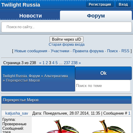
Twilight Russia
Регистрация
Вход
Новости
Форум
Войти через uID
Старая форма входа
[
Новые сообщения
·
Участники
·
Правила форума
·
Поиск
·
RSS
]
Страница
3
из
238
«
1
2
3
4
5
…
237
238
»
»
Twilight Russia. Форум
Альтернатива
»
Перекрестье Миров
Перекрестье Миров
katjusha_sav
Дата: Понедельник, 28.07.2014, 11:35 | Сообщение #
1
Группа:
Проверенные
Сообщений:
2368