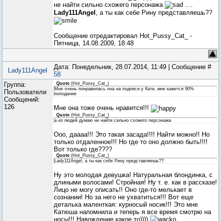
не найти сильно схожего персонажа
....
Lady111Angel
, а ты как себе Рину представляешь??
Сообщение отредактировал
Hot_Pussy_Cat_
-
Пятница, 14.08.2009, 18:48
Дата: Понедельник, 28.07.2014, 11:49 | Сообщение #
Lady111Angel
58
Группа:
Quote
(
Hot_Pussy_Cat_
)
Мне очень понравилась она на подписи у Кати, мне кажется 90%
Пользователи
поподание
Сообщений:
126
Мне она тоже очень нравится!!!
Quote
(
Hot_Pussy_Cat_
)
а из людей думаю не найти сильно схожего персонажа
Ооо, даааа!!! Это такая засада!!!! Найти можно!! Но
только отдаленное!!! Но где то оно должно быть!!!!
Вот только где????
Quote
(
Hot_Pussy_Cat_
)
Lady111Angel, а ты как себе Рину представляешь??
Ну это молодая девушка! Натуральная блондинка, с
длиными волосами! Стройная! Ну т. е. как в рассказе!
Лицо не могу описать!! Оно где-то мелькает в
сознании! Но за него не ухватиться!!! Вот еще
деталька маленткая: курносый носик!!! Это мне
Катюша напомнила и теперь я все время смотрю на
носы!!! Навождение какое то))))