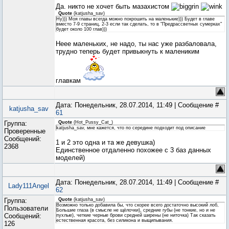
Да. никто не хочет быть мазахистом
Quote
(
katjusha_sav
)
Ну))) Моя главы всегда можно покрошить на маленькие))) Будет в главе
вместо 7-9 страниц, 2-3 если так сделать, то в "Предрассветных сумерках"
будет около 100 глав)))
Неее маленьких, не надо, ты нас уже разбаловала,
трудно теперь будет привыкнуть к малениким
главкам
Дата: Понедельник, 28.07.2014, 11:49 | Сообщение #
katjusha_sav
61
Группа:
Quote
(
Hot_Pussy_Cat_
)
katjusha_sav, мне кажется, что по середине подходит под описание
Проверенные
Сообщений:
1 и 2 это одна и та же девушка)
2368
Единственное отдаленно похожее с 3 баз данных
моделей)
Дата: Понедельник, 28.07.2014, 11:49 | Сообщение #
Lady111Angel
62
Группа:
Quote
(
katjusha_sav
)
Возможно только добавила бы, что скорее всего достаточно высокий лоб,
Пользователи
Большие глаза (в смысле не щёлочки), средние губы (не тонкие, но и не
Сообщений:
пухлые), четкие черные брови средней ширены (не ниточка) Так сказать
естественная красота, без силикона и выщипывания.
126