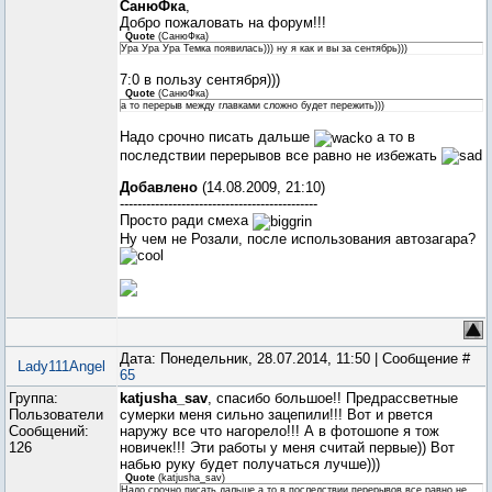
СанюФка
,
Добро пожаловать на форум!!!
Quote
(
СанюФка
)
Ура Ура Ура Темка появилась))) ну я как и вы за сентябрь)))
7:0 в пользу сентября)))
Quote
(
СанюФка
)
а то перерыв между главками сложно будет пережить)))
Надо срочно писать дальше
а то в
последствии перерывов все равно не избежать
Добавлено
(14.08.2009, 21:10)
---------------------------------------------
Просто ради смеха
Ну чем не Розали, после использования автозагара?
Дата: Понедельник, 28.07.2014, 11:50 | Сообщение #
Lady111Angel
65
Группа:
katjusha_sav
, спасибо большое!! Предрассветные
Пользователи
сумерки меня сильно зацепили!!! Вот и рвется
Сообщений:
наружу все что нагорело!!! А в фотошопе я тож
126
новичек!!! Эти работы у меня считай первые)) Вот
набью руку будет получаться лучше)))
Quote
(
katjusha_sav
)
Надо срочно писать дальше а то в последствии перерывов все равно не