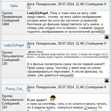
Дата: Понедельник, 28.07.2014, 11:48 | Сообщение #
Tatka
53
Группа:
Lady111Angel
, Рину я тоже пока не могу себе
Проверенные
представить. точнее, не могу найти изображение,
Сообщений:
которое меня бы хотя бы частично устроило)))
1484
Калленов до фильма представляла чуть иначе, а
теперь уже поздно что-то менять: слишком трудно
отделять воображаемое от исполнителей ролей)))))
Дата: Понедельник, 28.07.2014, 11:48 | Сообщение #
Lady111Angel
54
Группа:
Quote
(
Tatka
)
Калленов до фильма представляла чуть иначе, а теперь уже поздно что-то
Пользователи
менять: слишком трудно отделять воображаемое от исполнителей ролей)))))
Сообщений:
126
А я фильм посмотрела сразу после первой книги!!!
Прям сразу сразу, поэтому у меня еще не упели
сформироваться персонажи. А после фильма, ты
права, уже деваться некуда((((
Дата: Понедельник, 28.07.2014, 11:48 | Сообщение #
_Pussy_Cat_
55
Группа:
Пользователи
Всем привет!
Сообщений:
я тоже за сентябрь, хоть и оч хочется начать читать,
114
но 3 недели ждать, чокнуться можно
%)