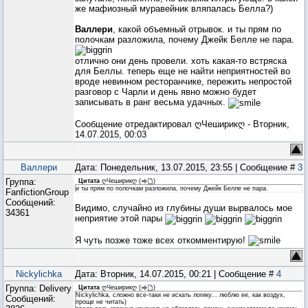
же мафиозный муравейник вляпалась Белла?)
Валлери
, какой объемный отрывок. и ты прям по
полочкам разложила, почему Джейк Белле не пара.
отлично они день провели. хоть какая-то встряска
для Беллы. теперь еще не найти неприятностей во
вроде невинном ресторанчике, пережить непростой
разговор с Чарли и день явно можно будет
записывать в ранг весьма удачных.
Сообщение отредактировал
ღЧеширикღ
-
Вторник,
14.07.2015, 00:03
Валлери
Дата: Понедельник, 13.07.2015, 23:55 | Сообщение #
3
Группа:
Цитата
ღЧеширикღ
(
)
и ты прям по полочкам разложила, почему Джейк Белле не пара.
FanfictionGroup
Сообщений:
Видимо, случайно из глубины души вырвалось мое
34361
неприятие этой пары
Я чуть позже тоже всех откомментирую!
Nickylichka
Дата: Вторник, 14.07.2015, 00:21 | Сообщение #
4
Группа: Delivery
Цитата
ღЧеширикღ
(
)
Nickylichka, сложно все-таки не искать логику... люблю ее, как воздух,
Сообщений:
проще не читать)