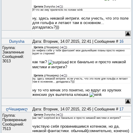
Цитата
Dunysha
(
)
И что же ему прилетело по голове wink
ну, здесь никакой интриги. если учесть, что это поле
для гольфа и летают там в основном...
догадалась?)))
Dunysha
Дата: Вторник, 14.07.2015, 22:41 | Сообщение #
16
Группа:
Цитата
ღЧеширикღ
(
)
ох нифига себе у тебя фантазия! мои дальнейшие планы просто нервно
Закаленные
курят в сторонке!
Сообщений:
3013
как так?
все банально и просто никакой
мистики и интриги?
Цитата
ღЧеширикღ
(
)
ну, здесь никакой интриги. если учесть, что это поле для гольфа и летают
там в основном... догадалась?)))
ну то что мячик это понятно, но вдруг из хрупких
женских рук вылетела клюшка
ღЧеширикღ
Дата: Вторник, 14.07.2015, 22:45 | Сообщение #
17
Группа:
Цитата
Dunysha
(
)
как так? surprised все банально и просто никакой мистики и интриги?
Проверенные
Сообщений:
чувствую себя провинившимся котенком, но да,
7513
никакой фантастики. обычный(сомнительно, конечно)