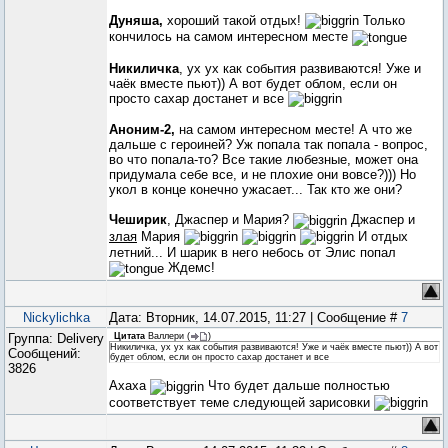
Дуняша,
хороший такой отдых!
Только
кончилось на самом интересном месте
Никиличка
, ух ух как события развиваются! Уже и
чаёк вместе пьют)) А вот будет облом, если он
просто сахар достанет и все
Аноним-2,
на самом интересном месте! А что же
дальше с героиней? Уж попала так попала - вопрос,
во что попала-то? Все такие любезные, может она
придумала себе все, и не плохие они вовсе?))) Но
укол в конце конечно ужасает... Так кто же они?
Чеширик
, Джаспер и Мария?
Джаспер и
злая
Мария
И отдых
летний... И шарик в него небось от Элис попал
Ждемс!
Nickylichka
Дата: Вторник, 14.07.2015, 11:27 | Сообщение #
7
Группа: Delivery
Цитата
Валлери
(
)
Никиличка, ух ух как события развиваются! Уже и чаёк вместе пьют)) А вот
Сообщений:
будет облом, если он просто сахар достанет и все
3826
Ахаха
Что будет дальше полностью
соответствует теме следующей зарисовки