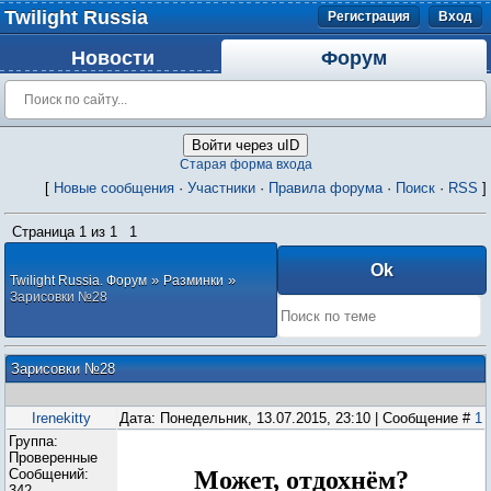
Twilight Russia
Регистрация
Вход
Новости
Форум
Войти через uID
Старая форма входа
[
Новые сообщения
·
Участники
·
Правила форума
·
Поиск
·
RSS
]
Страница
1
из
1
1
»
»
Twilight Russia. Форум
Разминки
Зарисовки №28
Зарисовки №28
Irenekitty
Дата: Понедельник, 13.07.2015, 23:10 | Сообщение #
1
Группа:
Проверенные
Сообщений:
Может, отдохнём?
342