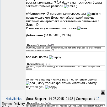
восстанавливаться? (ой буду смеяться если Белла
закажет грибные равиоли
)
ღЧеширикღ
, О ты меня заинтересовала
я
предвкушаю что Джаспер найдет какой-нибудь
мистический артефакт и осязательно связанный с
Элис : D
И что же ему прилетело по голове
Добавлено
(14.07.2015, 21:26)
---------------------------------------------
Цитата
ღЧеширикღ
(
)
Dunysha, как все мило, романтично, по летнему. отрывок из счастливого
прошлого главных героев?)
все именно так
Цитата
Валлери
(
)
Дуняша, хороший такой отдых! Только кончилось на самом интересном
месте
ох ну не умелиц я описывать постельные сцены
, могу только фантазию читатиля к этому
подтолкнуть
Nickylichka
Дата: Вторник, 14.07.2015, 21:36 | Сообщение #
12
Группа: Delivery
Цитата
Dunysha
(
)
Nickylichka как все романтично, первое чувство, а где же первый поцелуй ?