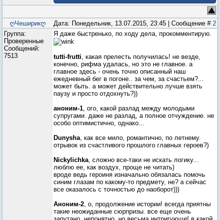
ღЧеширикღ
Дата: Понедельник, 13.07.2015, 23:45 | Сообщение #
2
Группа:
Я даже быстренько, по ходу дела, прокомментирую.
Проверенные
Сообщений:
7513
tutti-frutti
, какая прелесть получилась! не везде,
конечно, рифма удалась, но это не главное. а
главное здесь - очень точно описанный наш
ежедневный бег в погоне.. за чем, за счастьем?...
может быть. а может действительно лучше взять
паузу и просто отдохнуть?))
аноним-1
, ого, какой разлад между молодыми
супругами. даже не разлад, а полное отчуждение. не
особо оптимистично, однако...
Dunysha
, как все мило, романтично, по летнему.
отрывок из счастливого прошлого главных героев?)
Nickylichka
, сложно все-таки не искать логику...
люблю ее, как воздух, проще не читать)
вроде ведь героиня изначально обязалась помочь
синим глазам по какому-то предмету, не? а сейчас
все оказалось с точностью до наоборот)))
Аноним-2
, о, продолжение истории! всегда приятны
такие неожиданные сюрпризы. все еще очень
запутано, непонятно, но весьма интригующе! в какой