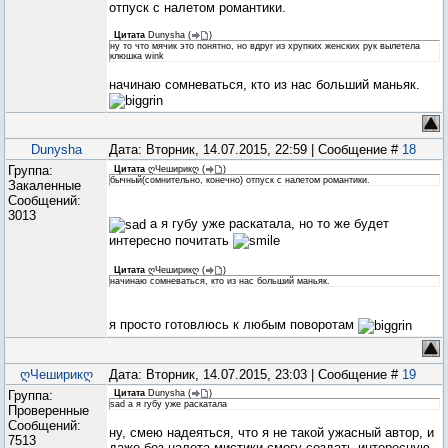
отпуск с налетом романтики.
Цитата
Dunysha
(
)
ну то что мячик это понятно, но вдруг из хрупких женских рук вылетела
клюшка wink
начинаю сомневаться, кто из нас больший маньяк.
Dunysha
Дата: Вторник, 14.07.2015, 22:59 | Сообщение #
18
Группа:
Цитата
ღЧеширикღ
(
)
бычный(сомнительно, конечно) отпуск с налетом романтики.
Закаленные
Сообщений:
3013
а я губу уже раскатала, но то же будет
интересно почитать
Цитата
ღЧеширикღ
(
)
начинаю сомневаться, кто из нас больший маньяк.
я просто готовлюсь к любым поворотам
ღЧеширикღ
Дата: Вторник, 14.07.2015, 23:03 | Сообщение #
19
Группа:
Цитата
Dunysha
(
)
sad а я губу уже раскатала
Проверенные
Сообщений:
ну, смею надеяться, что я не такой ужасный автор, и
7513
даже без налета мистики смогу создать интересную