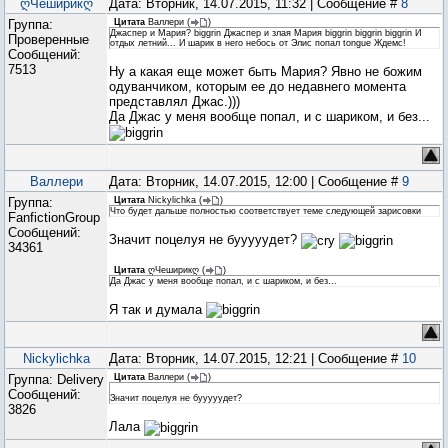
ღЧеширикღ
Дата: Вторник, 14.07.2015, 11:32 | Сообщение #
8
Группа:
Цитата
Валлери
(
)
Джаспер и Мария? biggrin Джаспер и злая Мария biggrin biggrin biggrin И
Проверенные
отдых летний... И шарик в него небось от Элис попал tongue Ждемс!
Сообщений:
7513
Ну а какая еще может быть Мария? Явно не божим
одуванчиком, которым ее до недавнего момента
представлял Джас.)))
Да Джас у меня вообще попал, и с шариком, и без...
Валлери
Дата: Вторник, 14.07.2015, 12:00 | Сообщение #
9
Группа:
Цитата
Nickylichka
(
)
Что будет дальше полностью соответствует теме следующей зарисовки
FanfictionGroup
Сообщений:
Значит поцелуя не бууууудет?
34361
Цитата
ღЧеширикღ
(
)
Да Джас у меня вообще попал, и с шариком, и без...
Я так и думала
Nickylichka
Дата: Вторник, 14.07.2015, 12:21 | Сообщение #
10
Группа: Delivery
Цитата
Валлери
(
)
Сообщений:
Значит поцелуя не бууууудет?
3826
Лала