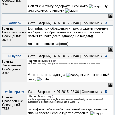
Сообщений:
3826
Дай мне интригу подержать немножко
Ну
или видимость интриги
Валлери
Дата: Вторник, 14.07.2015, 21:40 | Сообщение #
13
Группа:
Dunysha
, при обращении и тату, и шрамы исчезнут))
FanfictionGroup
но будет ли обращение?)) это зависит от слов в
Сообщений:
разминке, пока даже эдварда не видать))
34361
да, это то самое кафе)))))
Dunysha
Дата: Вторник, 14.07.2015, 21:40 | Сообщение #
14
Группа:
Цитата
Nickylichka
(
)
Дай мне интригу подержать немножко Ну или видимость интриги
Закаленные
Сообщений:
3013
А то есть есть надежда
вкусить желанный
плод
ღЧеширикღ
Дата: Вторник, 14.07.2015, 22:30 | Сообщение #
15
Группа:
Цитата
Dunysha
(
)
smile я предвкушаю что Джаспер найдет какой-нибудь мистический
Проверенные
артефакт и осязательно связанный с Элис : D
Сообщений:
7513
ох нифига себе у тебя фантазия! мои дальнейшие
планы просто нервно курят в сторонке!