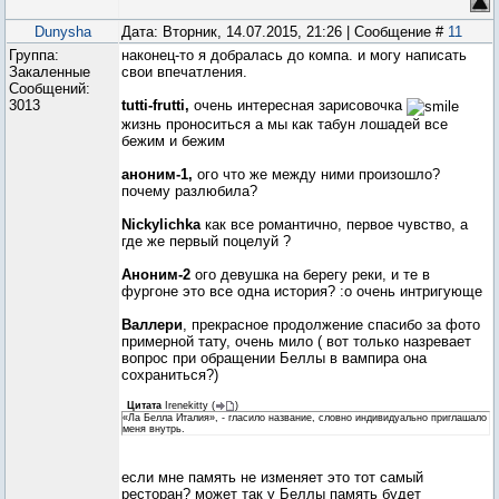
Dunysha
Дата: Вторник, 14.07.2015, 21:26 | Сообщение #
11
Группа:
наконец-то я добралась до компа. и могу написать
Закаленные
свои впечатления.
Сообщений:
3013
tutti-frutti,
очень интересная зарисовочка
жизнь проноситься а мы как табун лошадей все
бежим и бежим
аноним-1,
ого что же между ними произошло?
почему разлюбила?
Nickylichka
как все романтично, первое чувство, а
где же первый поцелуй ?
Аноним-2
ого девушка на берегу реки, и те в
фургоне это все одна история? :о очень интригующе
Валлери
, прекрасное продолжение спасибо за фото
примерной тату, очень мило ( вот только назревает
вопрос при обращении Беллы в вампира она
сохраниться?)
Цитата
Irenekitty
(
)
«Ла Белла Италия», - гласило название, словно индивидуально приглашало
меня внутрь.
если мне память не изменяет это тот самый
ресторан? может так у Беллы память будет