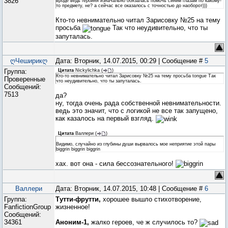
3826
вроде ведь героиня изначально обязалась помочь синим глазам по какому-
то предмету, не? а сейчас все оказалось с точностью до наоборот)))
Кто-то невнимательно читал Зарисовку №25 на тему
просьба
Так что неудивительно, что ты
запуталась.
ღЧеширикღ
Дата: Вторник, 14.07.2015, 00:29 | Сообщение #
5
Группа:
Цитата
Nickylichka
(
)
Кто-то невнимательно читал Зарисовку №25 на тему просьба tongue Так
Проверенные
что неудивительно, что ты запуталась.
Сообщений:
7513
да?
ну, тогда очень рада собственной невнимательности.
ведь это значит, что с логикой не все так запущено,
как казалось на первый взгляд.
Цитата
Валлери
(
)
Видимо, случайно из глубины души вырвалось мое неприятие этой пары
biggrin biggrin biggrin
хах. вот она - сила бессознательного!
Валлери
Дата: Вторник, 14.07.2015, 10:48 | Сообщение #
6
Группа:
Тутти-фрутти,
хорошее вышло стихотворение,
FanfictionGroup
жизненное!
Сообщений:
34361
Аноним-1,
жалко героев, че ж случилось то?