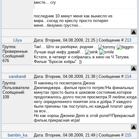
месте... cry
последние 10 минут меня как вынесло из
мира...сосед по креслу просто потерял
меня...безумно грустно...
Lilya
Дата: Вторник, 04.08.2009, 21:25 | Сообщение #
213
Группа:
Так!... Што за разборки, родная...
Проверенные
Лучше ещё инфу давай!...
Сообщений:
Кстати, в четверг я собралась в кино на Ч.Татума.
676
Фильм "Бросок кобры". ))
sandrandi
Дата: Вторник, 04.08.2009, 21:38 | Сообщение #
214
Группа:
Я наконец-то посмотрела Джона
Пользователи
Джилинджера...фильм просто потряс!На финальных
Сообщений:
минутах просто была в шоковом состояние,которое
109
продолжалось долго после просмотра.Я люблю,когда
нету определенного понятия зла и добра.У каждого
были причины так поступать,но каждый платит цену
за все...
Но как хорош Джонни Депп в этой роли!!!Прекрасный
фильм,прекрасная игра!
bambin_ka
Дата: Вторник, 04.08.2009, 21:49 | Сообщение #
215