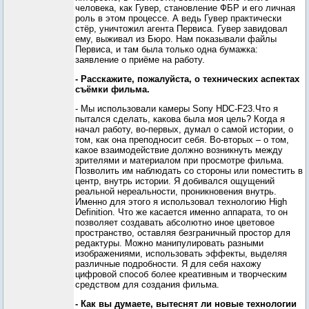
человека, как Гувер, становление ФБР и его личная
роль в этом процессе. А ведь Гувер практически
стёр, уничтожил агента Первиса. Гувер завидовал
ему, выживал из Бюро. Нам показывали файлы
Первиса, и там была только одна бумажка:
заявление о приёме на работу.
- Расскажите, пожалуйста, о технических аспектах
съёмки фильма.
- Мы использовали камеры Sony HDC-F23.Что я
пытался сделать, какова была моя цель? Когда я
начал работу, во-первых, думал о самой истории, о
том, как она преподносит себя. Во-вторых – о том,
какое взаимодействие должно возникнуть между
зрителями и материалом при просмотре фильма.
Позволить им наблюдать со стороны или поместить в
центр, внутрь истории. Я добивался ощущений
реальной нереальности, проникновения внутрь.
Именно для этого я использовал технологию High
Definition. Что же касается именно аппарата, то он
позволяет создавать абсолютно иное цветовое
пространство, оставляя безграничный простор для
редактуры. Можно манипулировать разными
изображениями, использовать эффекты, выделяя
различные подробности. Я для себя нахожу
цифровой способ более креативным и творческим
средством для создания фильма.
- Как вы думаете, вытеснят ли новые технологии