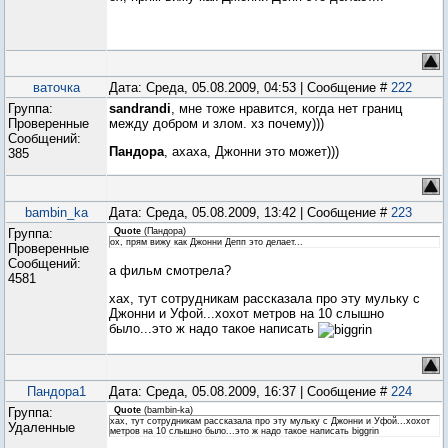
ваточка
Дата: Среда, 05.08.2009, 04:53 | Сообщение #
222
Группа:
sandrandi
, мне тоже нравится, когда нет границ
Проверенные
между добром и злом. хз почему)))
Сообщений:
Пандора
, ахаха, Джонни это может)))
385
bambin_ka
Дата: Среда, 05.08.2009, 13:42 | Сообщение #
223
Группа:
Quote
(
Пандора
)
ох, прям вижу как Джонни Депп это делает...
Проверенные
Сообщений:
а фильм смотрела?
4581
хах, тут сотрудникам рассказала про эту мульку с
Джонни и Уфой...хохот метров на 10 слышно
было...это ж надо такое написать
Пандора1
Дата: Среда, 05.08.2009, 16:37 | Сообщение #
224
Группа:
Quote
(
bambin-ka
)
хах, тут сотрудникам рассказала про эту мульку с Джонни и Уфой...хохот
Удаленные
метров на 10 слышно было...это ж надо такое написать biggrin