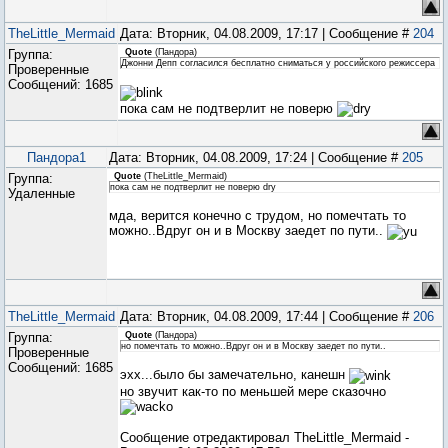
TheLittle_Mermaid
Дата: Вторник, 04.08.2009, 17:17 | Сообщение #
204
Группа:
Quote
(
Пандора
)
Джонни Депп согласился бесплатно сниматься у российского режиссера
Проверенные
Сообщений:
1685
пока сам не подтверлит не поверю
Пандора1
Дата: Вторник, 04.08.2009, 17:24 | Сообщение #
205
Группа:
Quote
(
TheLittle_Mermaid
)
пока сам не подтверлит не поверю dry
Удаленные
мда, верится конечно с трудом, но помечтать то
можно..Вдруг он и в Москву заедет по пути..
TheLittle_Mermaid
Дата: Вторник, 04.08.2009, 17:44 | Сообщение #
206
Группа:
Quote
(
Пандора
)
но помечтать то можно..Вдруг он и в Москву заедет по пути..
Проверенные
Сообщений:
1685
эхх...было бы замечательно, канешн
но звучит как-то по меньшей мере сказочно
Сообщение отредактировал
TheLittle_Mermaid
-