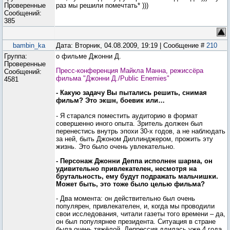
Проверенные
раз мы решили помечтать* )))
Сообщений:
385
bambin_ka
Дата: Вторник, 04.08.2009, 19:19 | Сообщение #
210
Группа:
о фильме Джонни Д.
Проверенные
Пресс-конференция Майкла Манна, режиссёра
Сообщений:
фильма "Джонни Д./Public Enemies"
4581
- Какую задачу Вы пытались решить, снимая
фильм? Это экшн, боевик или…
- Я старался поместить аудиторию в формат
совершенно иного опыта. Зритель должен был
перенестись внутрь эпохи 30-х годов, а не наблюдать
за ней, быть Джоном Диллинджером, прожить эту
жизнь. Это было очень увлекательно.
- Персонаж Джонни Деппа исполнен шарма, он
удивительно привлекателен, несмотря на
брутальность, ему будут подражать мальчишки.
Может быть, это тоже было целью фильма?
- Два момента: он действительно был очень
популярен, привлекателен, и, когда мы проводили
свои исследования, читали газеты того времени – да,
он был популярнее президента. Ситуация в стране
была очень тяжёлой, Депрессия длилась уже 4 года,