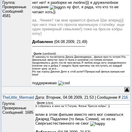
Группа:
нет нет! я разборки не люблю))) я дружелюбное
Проверенные
создание
ну фот, я рада, что кто то ее
Сообщений:
читает хоть))
4581
аа...Ченинг! так мне нравится фильм Шаг вперед))
про него тока что прочла маленькую статейку. еще
один примерный семьянин!) тоже на бросок кобры
хочу)
Добавлено
(04.08.2009, 21:49)
---------------------------------------------
Quote
(
sandrandi
)
Я наконец-то посмотрела Джона Джилинджера...фильм просто потряс!На
финальных минутах просто была в шоковом состояние,которое
продолжалось долго после просмотра.Я люблю,когда нету определенного
понятия зла и добра.У каждого были причины так поступать,но каждый
платит цену за все...
Но как хорош Джонни Депп в этой роли!!!Прекрасный фильм,прекрасная
игра!
поддерживаю
TheLittle_Mermaid
Дата: Вторник, 04.08.2009, 21:53 | Сообщение #
216
Группа:
Quote
(
Lilya
)
я собралась в кино на Ч.Татума. Фильм "Бросок кобры". ))
Проверенные
Сообщений:
1685
млин в этом фильме вместо него мог сниматься
Джаред Падалеки (то бишь Сэмми), но из-за
Сверхъестественного не смог