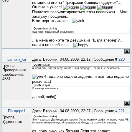
676
потащила его на "Призраков бывших подружек"....
Он был в ужасе!
Придётся реабилитироваться этим боевичком... Мож
заслужу прощения...
В четверг отчитаюсь.
Quote
(
bambin-ka
)
еще один примерный семьянин!)
...а жена его - эта та девушка из "Шага вперёд"?..
если я не ошибаюсь...
bambin_ka
Дата: Вторник, 04.08.2009, 22:12 | Сообщение #
220
Группа:
Quote
(
Lilya
)
а жена его - эта та девушка из "Шага вперёд"?.. если я не ошибаюсь...
Проверенные
Сообщений:
4 года они ходили ходили...и все таки недавно
4581
решились)
Quote
(
Lilya
)
В четверг отчитаюсь.
дафай, зайк))
Пандора1
Дата: Вторник, 04.08.2009, 22:27 | Сообщение #
221
Группа:
Quote
(
bambin-ka
)
Это и сделало Диллинджера героем. Угнав машину шефа полиции, Форд V8,
Удаленные
он написал ироничную благодарность Форду за отличную машину.
ох, прям вижу как Джонни Депп это делает...