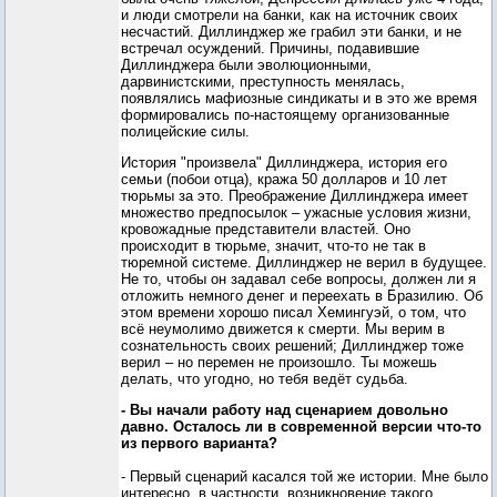
и люди смотрели на банки, как на источник своих
несчастий. Диллинджер же грабил эти банки, и не
встречал осуждений. Причины, подавившие
Диллинджера были эволюционными,
дарвинистскими, преступность менялась,
появлялись мафиозные синдикаты и в это же время
формировались по-настоящему организованные
полицейские силы.
История "произвела" Диллинджера, история его
семьи (побои отца), кража 50 долларов и 10 лет
тюрьмы за это. Преображение Диллинджера имеет
множество предпосылок – ужасные условия жизни,
кровожадные представители властей. Оно
происходит в тюрьме, значит, что-то не так в
тюремной системе. Диллинджер не верил в будущее.
Не то, чтобы он задавал себе вопросы, должен ли я
отложить немного денег и переехать в Бразилию. Об
этом времени хорошо писал Хемингуэй, о том, что
всё неумолимо движется к смерти. Мы верим в
сознательность своих решений; Диллинджер тоже
верил – но перемен не произошло. Ты можешь
делать, что угодно, но тебя ведёт судьба.
- Вы начали работу над сценарием довольно
давно. Осталось ли в современной версии что-то
из первого варианта?
- Первый сценарий касался той же истории. Мне было
интересно, в частности, возникновение такого