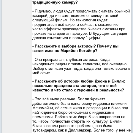
традиционную камеру?
- Я думаю, люди будут продолжать снимать обычной
камерой, да и я сам, возможно, сниму так свой
следующий фильм. Но технология будет
продвигаться всё шире, а сейчас, к сожалению,
часто эффекты производства бывают смазаны при
прокате на старой аппаратуре. В будущем ситуация
должна измениться в пользу "цифры".
- Расскажите о выборе актрисы? Почему вы
взяли именно Марийон Котийяр?
- Она прекрасная, глубокая актриса. Когда
находишься рядом с таким талантом, всё очевидно.
Выбор стал ясен уже тогда, когда она только вошла в
мой офис.
- Расскажите об истории любви Джона и Билли:
насколько правдива эта история, что о ней
известно и что стало с героиней в реальности?
- Это всё было реально. Билли Фречетт
действительно была наполовину индеанка племени
Меномайни, её семья жила в резервации и была под
наблюдением бюро отношений с индейскими
племенами. Работа этих бюро была направлена на
то, чтобы полностью стереть их культуру. Билли
были знакомы расовые проблемы, она была
аутсайдером, как и Диллинджер. Более того, у неё не