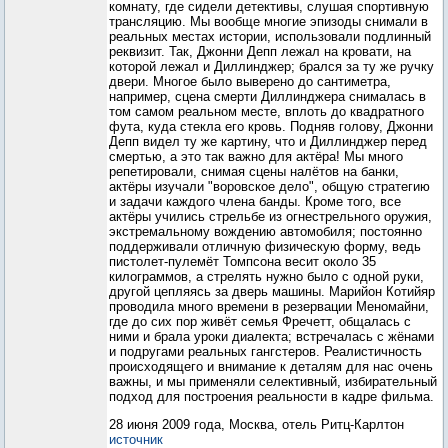
комнату, где сидели детективы, слушая спортивную
трансляцию. Мы вообще многие эпизоды снимали в
реальных местах истории, использовали подлинный
реквизит. Так, Джонни Депп лежал на кровати, на
которой лежал и Диллинджер; брался за ту же ручку
двери. Многое было выверено до сантиметра,
например, сцена смерти Диллинджера снималась в
том самом реальном месте, вплоть до квадратного
фута, куда стекла его кровь. Подняв голову, Джонни
Депп видел ту же картину, что и Диллинджер перед
смертью, а это так важно для актёра! Мы много
репетировали, снимая сцены налётов на банки,
актёры изучали "воровское дело", общую стратегию
и задачи каждого члена банды. Кроме того, все
актёры учились стрельбе из огнестрельного оружия,
экстремальному вождению автомобиля; постоянно
поддерживали отличную физическую форму, ведь
пистолет-пулемёт Томпсона весит около 35
килограммов, а стрелять нужно было с одной руки,
другой цепляясь за дверь машины. Марийон Котийяр
проводила много времени в резервации Меномайни,
где до сих пор живёт семья Фречетт, общалась с
ними и брала уроки диалекта; встречалась с жёнами
и подругами реальных гангстеров. Реалистичность
происходящего и внимание к деталям для нас очень
важны, и мы применяли селективный, избирательный
подход для построения реальности в кадре фильма.
28 июня 2009 года, Москва, отель Ритц-Карлтон
источник