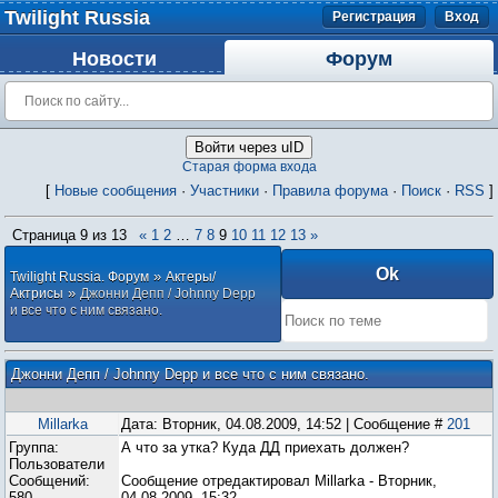
Twilight Russia
Регистрация
Вход
Новости
Форум
Войти через uID
Старая форма входа
[
Новые сообщения
·
Участники
·
Правила форума
·
Поиск
·
RSS
]
Страница
9
из
13
«
1
2
…
7
8
9
10
11
12
13
»
»
Twilight Russia. Форум
Актеры/
»
Актрисы
Джонни Депп / Johnny Depp
и все что с ним связано.
Джонни Депп / Johnny Depp и все что с ним связано.
Millarka
Дата: Вторник, 04.08.2009, 14:52 | Сообщение #
201
Группа:
А что за утка? Куда ДД приехать должен?
Пользователи
Сообщений:
Сообщение отредактировал
Millarka
-
Вторник,
580
04.08.2009, 15:32