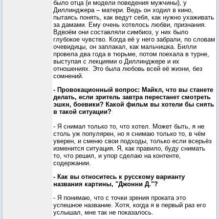
было отца (и модели поведения мужчины), у
Диллинджера – матери. Ведь он ходил в кино,
пытаясь понять, как ведут себя, как нужно ухаживать
за дамами. Ему очень хотелось любви, признания.
Вдвоём они составляли симбиоз, у них было
глубокое чувство. Когда её у него забрали, по словам
очевидицы, он заплакал, как мальчишка. Билли
провела два года в тюрьме, потом поехала в турне,
выступая с лекциями о Диллинджере и их
отношениях. Это была любовь всей её жизни, без
сомнений.
- Провокационный вопрос: Майкл, что вы станете
делать, если зритель завтра перестанет смотреть
эшкн, боевики? Какой фильм вы хотели бы снять
в такой ситуации?
- Я снимал только то, что хотел. Может быть, я не
столь уж популярен, но я снимаю только то, в чём
уверен, и сменю свои подходы, только если всерьёз
изменится ситуация. Я, как правило, буду снимать
то, что решил, и упор сделаю на контенте,
содержании.
- Как вы относитесь к русскому варианту
названия картины, "Джонни Д."?
- Я понимаю, что с точки зрения проката это
успешное название. Хотя, когда я в первый раз его
услышал, мне так не показалось.