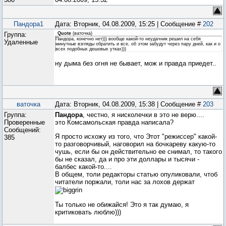
Пандора1
Дата: Вторник, 04.08.2009, 15:25 | Сообщение #
202
Группа:
Quote
(
ваточка
)
Пандора, конечно нет))) вообще какой-то неудачник решил на себя
Удаленные
минутные взгляды обратить и все, об этом забудут через пару дней, как и о
всех подобных дешовых утках)))
ну дыма без огня не бывает, мож и правда приедет..
ваточка
Дата: Вторник, 04.08.2009, 15:38 | Сообщение #
203
Группа:
Пандора
, честно, я нисколечки в это не верю....
Проверенные
это Комсамольская правда написала?
Сообщений:
Я просто исхожу из того, что Этот "режиссер" какой-
385
то разговорчивый, наговорил на бочкареву какую-то
чушь, если бы он действительно ее снимал, то такого
бы не сказал, да и про эти доллары и тысячи -
балбес какой-то....
В общем, толи редакторы статью опуликовали, чтоб
читатели поржали, толи нас за лохов держат
Ты только не обижайся! Это я так думаю, я
критиковать люблю)))