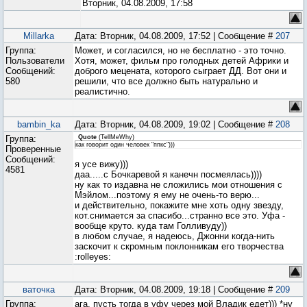
Вторник, 04.08.2009, 17:58
Millarka
Дата: Вторник, 04.08.2009, 17:52 | Сообщение #
207
Группа:
Может, и согласился, но не бесплатно - это точно.
Пользователи
Хотя, может, фильм про голодных детей Африки и
Сообщений:
доброго мецената, которого сыграет ДД. Вот они и
580
решили, что все должно быть натурально и
реалистично.
bambin_ka
Дата: Вторник, 04.08.2009, 19:02 | Сообщение #
208
Группа:
Quote
(
TellMeWhy
)
как говорит один человек "ппкс")))
Проверенные
Сообщений:
я усе вижу)))
4581
даа.....с Бочкаревой я канечн посмеялась))))
ну как то издавна не сложились мои отношения с
Мэйлом...поэтому я ему не очень-то верю...
и действительно, покажите мне хоть одну звезду,
кот.снимается за спасибо...странно все это. Уфа -
вообще круто. куда там Голливуду))
в любом случае, я надеюсь, Джонни когда-нить
заскочит к скромным поклонникам его творчества
:rolleyes:
ваточка
Дата: Вторник, 04.08.2009, 19:18 | Сообщение #
209
Группа:
ага, пусть тогда в уфу через мой Владик едет))) *ну