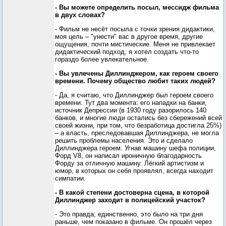
- Вы можете определить посыл, мессидж фильма
в двух словах?
- Фильм не несёт посыла с точки зрения дидактики,
моя цель – "унести" вас в другое время, другие
ощущения, почти мистические. Меня не привлекает
дидактический подход, я хотел создать что-то
гораздо более увлекательное.
- Вы увлечены Диллинджером, как героем своего
времени. Почему общество любит таких людей?
- Да, я считаю, что Диллинджер был героем своего
времени. Тут два момента: его нападки на банки,
источник Депрессии (в 1930 году разорилось 140
банков, и многие люди остались без сбережений всей
своей жизни, при том, что безработица достигла 25%)
– а власть, преследовавшая Диллинджера, не могла
решить проблемы населения. Это и сделало
Диллинджера героем. Угнав машину шефа полиции,
Форд V8, он написал ироничную благодарность
Форду за отличную машину. Лёгкий артистизм и
юмор, в которых он себя проявлял, всегда находит
симпатии.
- В какой степени достоверна сцена, в которой
Диллинджер заходит в полицейский участок?
- Это правда; единственно, это было на три дня
раньше, чем показано в фильме. Он прошёл через