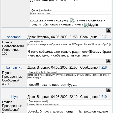
Добавлено
(04.08.2009, 21:53)
---------------------------------------------
Quote
(
bambin-ka
)
поддерживаю cool
когда же я уже схожуууу
уже склоняюсь к
тому, чтобы нагло скачать с инета
sandrandi
Дата: Вторник, 04.08.2009, 21:56 | Сообщение #
217
Группа:
Quote
(
Lilya
)
Кстати, в четверг я собралась в кино на Ч.Татума. Фильм "Бросок кобры". ))
Пользователи
Сообщений:
Я тоже собралась,но только ради него=)Возьму брата
109
и его порадую,и себе веселая компания=)
bambin_ka
Дата: Вторник, 04.08.2009, 21:58 | Сообщение #
218
Группа:
Quote
(
TheLittle_Mermaid
)
когда же я уже схожуууу cry уже склоняюсь к тому, чтобы нагло скачать с
Проверенные
инета biggrin
Сообщений:
4581
нееет!!! тока не пиратов(( бууу...
Lilya
Дата: Вторник, 04.08.2009, 22:10 | Сообщение #
219
Группа:
Quote
(
sandrandi
)
Возьму брата и его порадую
Проверенные
Сообщений:
Во-во!.. Я тож с другом пойду... На прошлой неделе