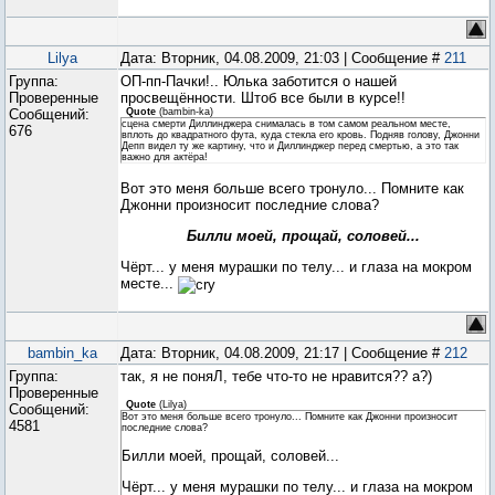
Lilya
Дата: Вторник, 04.08.2009, 21:03 | Сообщение #
211
Группа:
ОП-пп-Пачки!.. Юлька заботится о нашей
Проверенные
просвещённости. Штоб все были в курсе!!
Сообщений:
Quote
(
bambin-ka
)
сцена смерти Диллинджера снималась в том самом реальном месте,
676
вплоть до квадратного фута, куда стекла его кровь. Подняв голову, Джонни
Депп видел ту же картину, что и Диллинджер перед смертью, а это так
важно для актёра!
Вот это меня больше всего тронуло... Помните как
Джонни произносит последние слова?
Билли моей, прощай, соловей...
Чёрт... у меня мурашки по телу... и глаза на мокром
месте...
bambin_ka
Дата: Вторник, 04.08.2009, 21:17 | Сообщение #
212
Группа:
так, я не поняЛ, тебе что-то не нравится?? а?)
Проверенные
Quote
(
Lilya
)
Сообщений:
Вот это меня больше всего тронуло... Помните как Джонни произносит
4581
последние слова?
Билли моей, прощай, соловей...
Чёрт... у меня мурашки по телу... и глаза на мокром