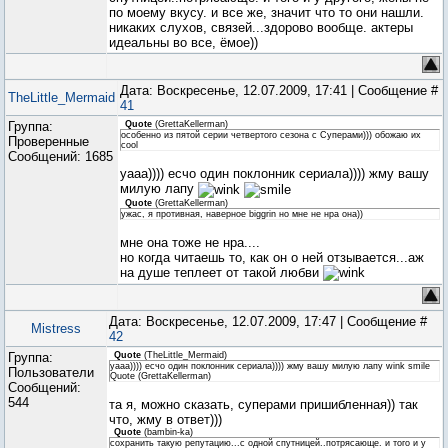
по моему вкусу. и все же, значит что то они нашли.
никаких слухов, связей...здорово вообще. актеры
идеальны во все, ёмое))
Дата: Воскресенье, 12.07.2009, 17:41 | Сообщение #
TheLittle_Mermaid
41
Группа:
Quote
(
GrettaKellerman
)
особенно из пятой серии четвертого сезона с Суперами))) обожаю их
Проверенные
cool
Сообщений:
1685
уааа)))) есчо один поклонник сериала)))) жму вашу
милую лапу
Quote
(
GrettaKellerman
)
ужас, я противная, наверное biggrin но мне не нра она))
мне она тоже не нра....
но когда читаешь то, как он о ней отзывается...аж
на душе теплеет от такой любви
Дата: Воскресенье, 12.07.2009, 17:47 | Сообщение #
Mistress
42
Группа:
Quote
(
TheLittle_Mermaid
)
уааа)))) есчо один поклонник сериала)))) жму вашу милую лапу wink smile
Пользователи
Quote (GrettaKellerman)
Сообщений:
544
та я, можно сказать, суперами пришибленная)) так
что, жму в ответ)))
Quote
(
bambin-ka
)
сохранить такую репутацию...с одной спутницей..потрясающе. и того и у