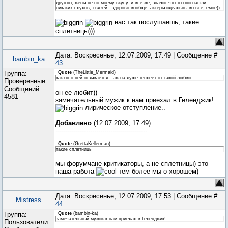
другого, жены не по моему вкусу. и все же, значит что то они нашли.
никаких слухов, связей...здорово вообще. актеры идеальны во все, ёмое))
нас так послушаешь, такие
сплетницы)))
Дата: Воскресенье, 12.07.2009, 17:49 | Сообщение #
bambin_ka
43
Группа:
Quote
(
TheLittle_Mermaid
)
как он о ней отзывается...аж на душе теплеет от такой любви
Проверенные
Сообщений:
он ее любит))
4581
замечательный мужик к нам приехал в Геленджик!
лирическое отступление..
Добавлено
(12.07.2009, 17:49)
---------------------------------------------
Quote
(
GrettaKellerman
)
такие сплетницы
мы форумчане-критикаторы, а не сплетницы) это
наша работа
тем более мы о хорошем)
Дата: Воскресенье, 12.07.2009, 17:53 | Сообщение #
Mistress
44
Группа:
Quote
(
bambin-ka
)
замечательный мужик к нам приехал в Геленджик!
Пользователи