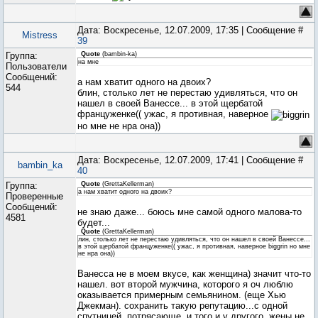
Дата: Воскресенье, 12.07.2009, 17:35 | Сообщение #
Mistress
39
Группа:
Quote
(
bambin-ka
)
на мне
Пользователи
Сообщений:
а нам хватит одного на двоих?
544
блин, столько лет не перестаю удивляться, что он
нашел в своей Ванессе... в этой щербатой
француженке(( ужас, я противная, наверное
но мне не нра она))
Дата: Воскресенье, 12.07.2009, 17:41 | Сообщение #
bambin_ka
40
Группа:
Quote
(
GrettaKellerman
)
а нам хватит одного на двоих?
Проверенные
Сообщений:
не знаю даже... боюсь мне самой одного малова-то
4581
будет...
Quote
(
GrettaKellerman
)
лин, столько лет не перестаю удивляться, что он нашел в своей Ванессе...
в этой щербатой француженке(( ужас, я противная, наверное biggrin но мне
не нра она))
Ванесса не в моем вкусе, как женщина) значит что-то
нашел. вот второй мужчина, которого я оч люблю
оказывается примерным семьянином. (еще Хью
Джекман). сохранить такую репутацию...с одной
спутницей..потрясающе. и того и у другого, жены не