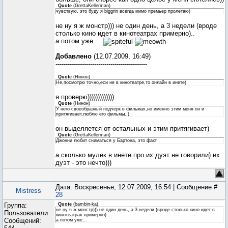
Quote
(
GrettaKellerman
)
чувствую, это буду я biggrin всегда мимо премьер пролетаю)
не ну я ж монстр))) не один день, а 3 недели (вроде
столько кино идет в кинотеатрах примерно)..
а потом уже....
Добавлено
(12.07.2009, 16:49)
---------------------------------------------
Quote
(
Нинон
)
Не,посмотрю точно,еси не в кинотеатре,то онлайн в инете)
я проверю)))))))))))))
Quote
(
Нинон
)
У него своеобразный подчерк в фильмах,но именно этим меня он и
притягивает,люблю его фильмы..)
он выделяется от остальных и этим притягивает)
Quote
(
GrettaKellerman
)
Джонни любит сниматься у Бартона, это факт
а сколько мулек в инете про их дуэт не говорили) их
дуэт - это нечто)))
Дата: Воскресенье, 12.07.2009, 16:54 | Сообщение #
Mistress
28
Группа:
Quote
(
bambin-ka
)
не ну я ж монстр))) не один день, а 3 недели (вроде столько кино идет в
Пользователи
кинотеатрах примерно)..
Сообщений:
а потом уже...