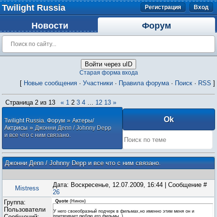
Twilight Russia
Регистрация
Вход
Новости
Форум
Войти через uID
Старая форма входа
[
Новые сообщения
·
Участники
·
Правила форума
·
Поиск
·
RSS
]
Страница
2
из
13
«
1
2
3
4
…
12
13
»
»
Twilight Russia. Форум
Актеры/
»
Актрисы
Джонни Депп / Johnny Depp
и все что с ним связано.
Джонни Депп / Johnny Depp и все что с ним связано.
Дата: Воскресенье, 12.07.2009, 16:44 | Сообщение #
Mistress
26
Группа:
Quote
(
Нинон
)
Пользователи
У него своеобразный подчерк в фильмах,но именно этим меня он и
Сообщений:
притягивает,люблю его фильмы..)