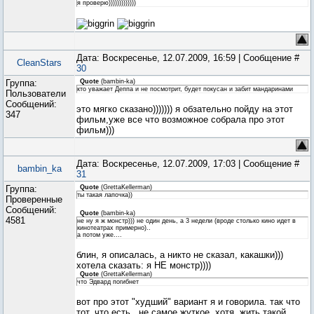
я проверю)))))))))))))
Дата: Воскресенье, 12.07.2009, 16:59 | Сообщение #
CleanStars
30
Группа:
Quote
(
bambin-ka
)
кто уважает Деппа и не посмотрит, будет покусан и забит мандаринами
Пользователи
Сообщений:
это мягко сказано))))))) я обзательно пойду на этот
347
фильм,уже все что возможное собрала про этот
фильм)))
Дата: Воскресенье, 12.07.2009, 17:03 | Сообщение #
bambin_ka
31
Группа:
Quote
(
GrettaKellerman
)
ты такая лапочка))
Проверенные
Сообщений:
Quote
(
bambin-ka
)
4581
не ну я ж монстр))) не один день, а 3 недели (вроде столько кино идет в
кинотеатрах примерно)..
а потом уже....
блин, я описалась, а никто не сказал, какашки)))
хотела сказать: я НЕ монстр))))
Quote
(
GrettaKellerman
)
что Эдвард погибнет
вот про этот "худший" вариант я и говорила. так что
тот, что есть...не самое жуткое..хотя..жить такой