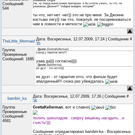
поймаешь tongue
Сообщений:
так, ну перед вынесением приговора, я бы хотела узнать, ты что, не
уважаешь Джонни?! "пойдем выйдем, погорим!"
544
ты что, нет-нет -нет)) это не про меня. За Джонни
костьми лягу)) так что, пожалуй, не посоревноваться
нам в ловкости и меткости
Дата: Воскресенье, 12.07.2009, 17:24 | Сообщение #
TheLittle_Mermaid
35
Группа:
Quote
(
GrettaKellerman
)
саунд у пиратов мего!!!
Проверенные
Сообщений:
1685
уааа да))) согласна))))
Quote
(
bambin-ka
)
их дуэт - это нечто)))
их дуэт - эт гарантия отго, что фильм будет
абалденный!!! скока раз убеждалась
Дата: Воскресенье, 12.07.2009, 17:26 | Сообщение #
bambin_ka
36
Группа:
GrettaKellerman
, вот и славно)
Проверенные
Сообщений:
полить шоколадом...сверху вишенку насадить...и
4581
съесть!)))
Сообщение отредактировал
bambin-ka
-
Воскресенье,