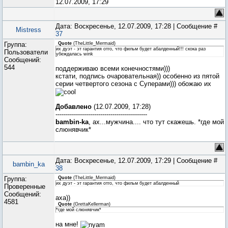
12.07.2009, 17:29
Дата: Воскресенье, 12.07.2009, 17:28 | Сообщение #
Mistress
37
Группа:
Quote
(
TheLittle_Mermaid
)
их дуэт - эт гарантия отго, что фильм будет абалденный!!! скока раз
Пользователи
убеждалась wink
Сообщений:
544
поддерживаю всеми конечностями)))
кстати, подпись очаровательная)) особенно из пятой
серии четвертого сезона с Суперами))) обожаю их
Добавлено
(12.07.2009, 17:28)
---------------------------------------------
bambin-ka
, ах...мужчина.... что тут скажешь. *где мой
слюнявчик*
Дата: Воскресенье, 12.07.2009, 17:29 | Сообщение #
bambin_ka
38
Группа:
Quote
(
TheLittle_Mermaid
)
их дуэт - эт гарантия отго, что фильм будет абалденный
Проверенные
Сообщений:
аха))
4581
Quote
(
GrettaKellerman
)
*где мой слюнявчик*
на мне!