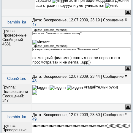
страшно
хотя при виде мордашки Джонни
все страхи ппфууух и улетучиваются
Дата: Воскресенье, 12.07.2009, 23:19 | Сообщение #
bambin_ka
47
Группа:
Quote
(
TheLittle_Mermaid
)
нет есчо...*виновато склоняет голову*
Проверенные
Сообщений:
4581
Quote
(
TheLittle_Mermaid
)
я вчера тока решилась посмареть "Молчание ягнят"...
ох мощный фильмец) спать я после первого его
просмотра так и не легла...брр))
Дата: Воскресенье, 12.07.2009, 23:44 | Сообщение #
CleanStars
48
Группа:
угадайте,чьи руки)
Пользователи
Сообщений:
347
Дата: Воскресенье, 12.07.2009, 23:50 | Сообщение #
bambin_ka
49
Группа:
мммммммммммммммммммммммммммм)))))))))))))))))))
Проверенные