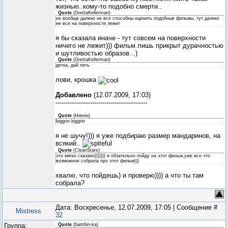
жизнью..кому-то подобно смерти..
Quote
(
GrettaKellerman
)
но вообще далеко не все способны оценить подобные фильмы. тут далеко
не все на поверхности лежит
я бы сказала иначе - тут совсем на поверхности
ничего не лежит))) фильм лишь прикрыт дурачностью
и шутливостью образов...)
Quote
(
GrettaKellerman
)
детка, дай пять
лови, крошка
Добавлено
(12.07.2009, 17:03)
---------------------------------------------
Quote
(
Нинон
)
biggrin biggrin
я не шучу!))) я уже подбираю размер мандаринов, на
всякий..
Quote
(
CleanStars
)
это мягко сказано))))))) я обзательно пойду на этот фильм,уже все что
возможное собрала про этот фильм)))
хвалю, что пойдешь) и проверю)))) а что ты там
собрала?
Дата: Воскресенье, 12.07.2009, 17:05 | Сообщение #
Mistress
32
Группа:
Quote
(
bambin-ka
)