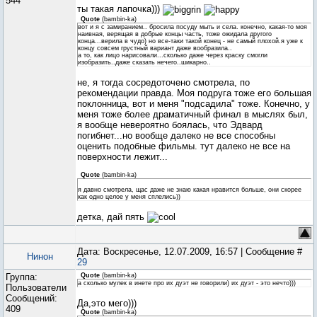
544
ты такая лапочка)))
Quote
(
bambin-ka
)
вот и я с замиранием.. бросила посуду мыть и села. конечно, какая-то моя
наивная, верящая в добрые концы часть, тоже ожидала другого
конца...верила в чудо) но все-таки такой конец - не самый плохой.я уже к
концу совсем грустный вариант даже вообразила..
а то, как лицо нарисовали...сколько даже через краску смогли
изобразить..даже сказать нечего..шикарно..
не, я тогда сосредоточено смотрела, по
рекомендации правда. Моя подруга тоже его большая
поклонница, вот и меня "подсадила" тоже. Конечно, у
меня тоже более драматичный финал в мыслях был,
я вообще невероятно боялась, что Эдвард
погибнет...но вообще далеко не все способны
оценить подобные фильмы. тут далеко не все на
поверхности лежит...
Quote
(
bambin-ka
)
я давно смотрела, щас даже не знаю какая нравится больше, они скорее
как одно целое у меня сплелись))
детка, дай пять
Дата: Воскресенье, 12.07.2009, 16:57 | Сообщение #
Нинон
29
Группа:
Quote
(
bambin-ka
)
а сколько мулек в инете про их дуэт не говорили) их дуэт - это нечто)))
Пользователи
Сообщений:
Да,это мего)))
409
Quote
(
bambin-ka
)