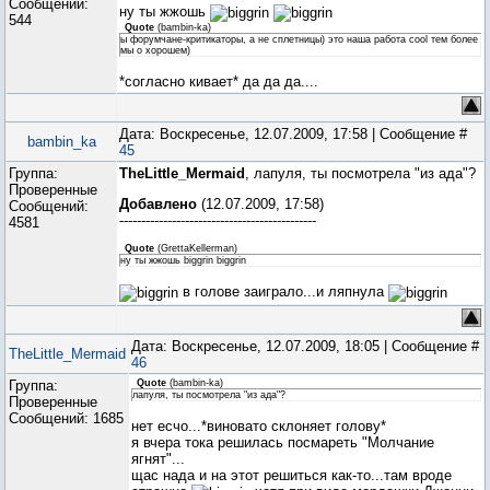
Сообщений:
ну ты жжошь
544
Quote
(
bambin-ka
)
ы форумчане-критикаторы, а не сплетницы) это наша работа cool тем более
мы о хорошем)
*согласно кивает* да да да....
Дата: Воскресенье, 12.07.2009, 17:58 | Сообщение #
bambin_ka
45
Группа:
TheLittle_Mermaid
, лапуля, ты посмотрела "из ада"?
Проверенные
Добавлено
(12.07.2009, 17:58)
Сообщений:
---------------------------------------------
4581
Quote
(
GrettaKellerman
)
ну ты жжошь biggrin biggrin
в голове заиграло...и ляпнула
Дата: Воскресенье, 12.07.2009, 18:05 | Сообщение #
TheLittle_Mermaid
46
Группа:
Quote
(
bambin-ka
)
лапуля, ты посмотрела "из ада"?
Проверенные
Сообщений:
1685
нет есчо...*виновато склоняет голову*
я вчера тока решилась посмареть "Молчание
ягнят"...
щас нада и на этот решиться как-то...там вроде