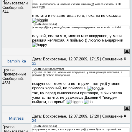
Пользователи
блин, я описалась, а никто не сказал, какашки))) хотела сказать: я НЕ
Сообщений:
монстр))))
544
я кстати и не заметила этого, пока ты не сказала
Quote
(
bambin-ka
)
я не шучу!))) я уже подбираю размер мандаринов, на всякий.. spiteful
слушай, еслли что, можно мне покрупнее, у меня
реакция неплохая, я поймаю )) люблю мандаринки
Дата: Воскресенье, 12.07.2009, 17:15 | Сообщение #
bambin_ka
33
Группа:
Quote
(
GrettaKellerman
)
слушай, еслли что, можно мне покрупнее, у меня реакция неплохая, я
Проверенные
поймаю )) люблю мандаринки
Сообщений:
4581
покрупнее - можно, а вот в руки - нет уж)) у меня
бросок хороший, не поймаешь
так, ну перед вынесением приговора, я бы хотела
узнать, ты что, не уважаешь Джонни?! "пойдем
выйдем, погорим!"
Дата: Воскресенье, 12.07.2009, 17:20 | Сообщение #
Mistress
34
Группа:
Quote
(
bambin-ka
)
покрупнее - можно, а вот в руки - нет уж)) у меня бросок хороший, не
Пользователи