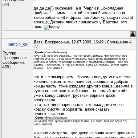
544
да да да))) обожемой, а в "Чарли и шоколадная
фабрика".... ммм... с этой вставной челюстью он
такой забавный)) и фраза про Жвачку, тащуз просто)
вообще, Джонни любит сниматься у Бартона, это
факт
Дата: Воскресенье, 12.07.2009, 16:49 | Сообщение #
bambin_ka
27
Группа:
Quote
(
GrettaKellerman
)
грустный, но я его обожаю... честно говоря, думала, что кончится все
Проверенные
немного иначе... а еще если учитывать, какие тогда отношения были у
Сообщений:
Вайноны и Деппа, то вообще смотрела с замиранием сердца... все его
шрамы, и бледность, и черные волосы в разные стороны, и этот замок
4581
темный....впечатляет.
вот и я с замиранием.. бросила посуду мыть и села.
конечно, какая-то моя наивная, верящая в добрые
концы часть, тоже ожидала другого конца...верила в
чудо) но все-таки такой конец - не самый плохой.я
уже к концу совсем грустный вариант даже
вообразила..
а то, как лицо нарисовали...сколько даже через
краску смогли изобразить..даже сказать
нечего..шикарно..
Quote
(
GrettaKellerman
)
но на мой вкус Третьи пираты просто шик. Не знаю, больше всего эту
часть люблю)
я давно смотрела, щас даже не знаю какая нравится
больше, они скорее как одно целое у меня сплелись))