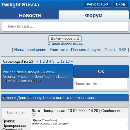
Twilight Russia
Регистрация
Вход
Новости
Форум
Войти через uID
Старая форма входа
[
Новые сообщения
·
Участники
·
Правила форума
·
Поиск
·
RSS
]
Страница
3
из
13
«
1
2
3
4
5
…
12
13
»
»
Twilight Russia. Форум
Актеры/
»
Актрисы
Джонни Депп / Johnny Depp
и все что с ним связано.
Джонни Депп / Johnny Depp и все что с ним связано.
Дата: Понедельник, 13.07.2009, 14:20 | Сообщение #
bambin_ka
51
Группа:
Quote
(
CleanStars
)
мягко сказано..а как он курит^^
Проверенные
Сообщений: