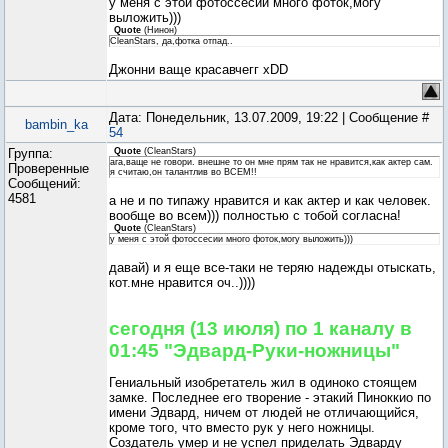
у меня с этой фотоссесии много фоток,могу
выложить)))
Quote
(
Нинон
)
CleanStars, да,фотка отпад..
Джонни ваще красавчегг xDD
Дата: Понедельник, 13.07.2009, 19:22 | Сообщение #
bambin_ka
54
Группа:
Quote
(
CleanStars
)
ага,ваще не говори. внешне то он мне прям так не нравится,как актер сам.
Проверенные
я считаю,он талантлив во ВСЕМ!!
Сообщений:
4581
а не и по типажу нравится и как актер и как человек.
вообще во всем))) полностью с тобой согласна!
Quote
(
CleanStars
)
у меня с этой фотоссесии много фоток,могу выложить)))
давай) и я еще все-таки не теряю надежды отыскать,
кот.мне нравится оч..))))
сегодня (13 июля) по 1 каналу в
01:45 "Эдвард-Руки-ножницы"
Гениальный изобретатель жил в одиноко стоящем
замке. Последнее его творение - этакий Пиноккио по
имени Эдвард, ничем от людей не отличающийся,
кроме того, что вместо рук у него ножницы.
Создатель умер и не успел приделать Эдварду