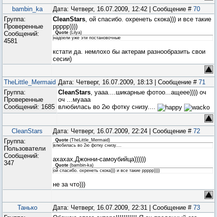
bambin_ka
Дата: Четверг, 16.07.2009, 12:42 | Сообщение #
70
Группа:
CleanStars
, ой спасибо. охренеть скока))) и все такие
Проверенные
ррррр))))
Сообщений:
Quote
(
Lilya
)
надоели уже эти постановочные
4581
кстати да. немлохо бы актерам разнообразить свои
сесии)
TheLittle_Mermaid
Дата: Четверг, 16.07.2009, 18:13 | Сообщение #
71
Группа:
CleanStars
, уааа....шикарные фотоо...ащеее)))) оч
Проверенные
оч ...муааа
Сообщений:
1685
влюбилась во 2ю фотку снизу....
CleanStars
Дата: Четверг, 16.07.2009, 22:24 | Сообщение #
72
Группа:
Quote
(
TheLittle_Mermaid
)
влюбилась во 2ю фотку снизу....
Пользователи
Сообщений:
ахахах,Джонни-самоубийца))))))
347
Quote
(
bambin-ka
)
ой спасибо. охренеть скока))) и все такие ррррр))))
не за что)))
Танько
Дата: Четверг, 16.07.2009, 22:31 | Сообщение #
73