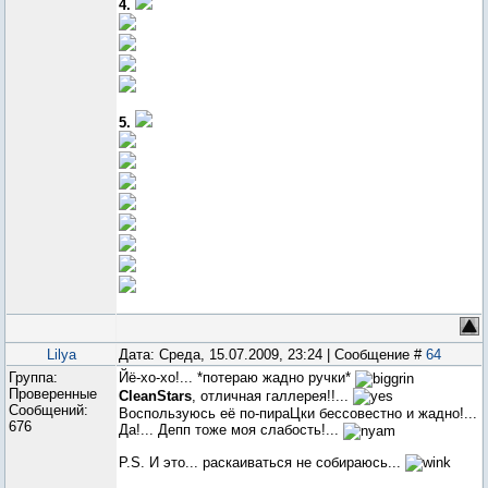
4.
5.
Lilya
Дата: Среда, 15.07.2009, 23:24 | Сообщение #
64
Группа:
Йё-хо-хо!... *потераю жадно ручки*
Проверенные
CleanStars
, отличная галлерея!!...
Сообщений:
Воспользуюсь её по-пираЦки бессовестно и жадно!...
676
Да!... Депп тоже моя слабость!...
P.S. И это... раскаиваться не собираюсь...