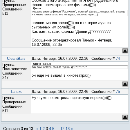
Группа:
Обожаю этого актера!!!!!!!!!!! Я оч преданный его
Проверенные
фанат, посмотрела все фильмы))))))
Сообщений:
Quote
недавно видела фильм "Распутник", тяжелый фильм...интересный, в конце
511
я сильно плакала кто его не видел, много потерял...)
полностью согласна))))) он в пятерке лучших
сыгранных им ролей))))))
Как вам, кстати, фильм "Донни Д"?????????
Сообщение отредактировал
Танько
-
Четверг,
16.07.2009, 22:35
CleanStars
Дата: Четверг, 16.07.2009, 22:36 | Сообщение #
74
Группа:
Quote
(
Танько
)
Как вам, кстати, фильм "Донни Д"?????????
Пользователи
Сообщений:
он еще не вышел в кинотеатрах))
347
Танько
Дата: Четверг, 16.07.2009, 22:46 | Сообщение #
75
Группа:
Ну я уже посмотрела пиратскую версию)))))))
Проверенные
Сообщений:
511
Страница
3
из
13
«
1
2
3
4
5
…
12
13
»