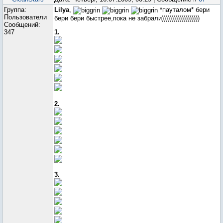
Группа:
Lilya
,
*пауталом* бери
Пользователи
бери бери быстрее,пока не забрали)))))))))))))))))))
Сообщений:
1.
347
2.
3.