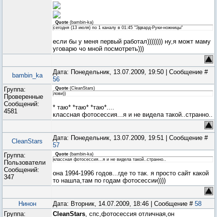
Quote
(
bambin-ka
)
сегодня (13 июля) по 1 каналу в 01:45 "Эдвард-Руки-ножницы"
если бы у меня первый работал)))))))) ну,я можт маму
уговарю чо мной посмотреть)))
Дата: Понедельник, 13.07.2009, 19:50 | Сообщение #
bambin_ka
56
Группа:
Quote
(
CleanStars
)
лови))
Проверенные
Сообщений:
* таю* *таю* *таю*....
4581
классная фотосессия...я и не видела такой..странно..
Дата: Понедельник, 13.07.2009, 19:51 | Сообщение #
CleanStars
57
Группа:
Quote
(
bambin-ka
)
классная фотосессия...я и не видела такой..странно..
Пользователи
Сообщений:
она 1994-1996 годов...где то так. я просто сайт какой
347
то нашла,там по годам фотосессии))))
Нинон
Дата: Вторник, 14.07.2009, 18:46 | Сообщение #
58
Группа:
CleanStars
, спс,фотосессия отличная,он