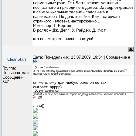
нормальные руки. Пэт Боггз решает усыновить
несчастного и приводит его домой. Эдвадр открывает
в себе уникальные таланты садовника и
парикмахера. Но дочь хозяйки, Ким, встречает
странного человека настороженно…
Режиссер: Т. Бертон.
В ролях – Дж. Депп, У. Райдер, Д. Уист.
кто не смотрел - очень советую!
Дата: Понедельник, 13.07.2009, 19:34 | Сообщение #
CleanStars
55
Группа:
Quote
(
bambin-ka
)
а не и по типажу нравится и как актер и как человек. вообще во всем)))
Пользователи
полностью с тобой согласна!
Сообщений:
347
он мего. ему дай любую роль,он ее так
сыграет..арррр)
Quote
(
bambin-ka
)
давай) и я еще все-таки не теряю надежды отыскать, кот.мне нравится
оч..))))
лови))