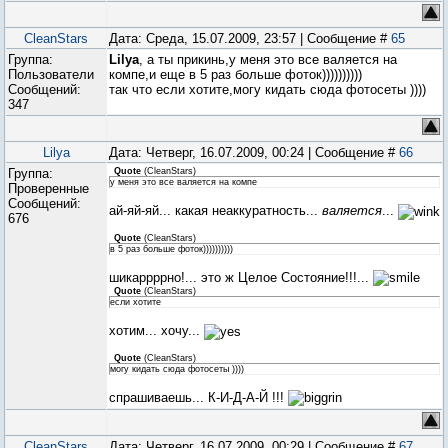
CleanStars
Дата: Среда, 15.07.2009, 23:57 | Сообщение #
65
Группа:
Lilya
, а ты прикинь,у меня это все валяется на
Пользователи
компе,и еще в 5 раз больше фоток))))))))))
Сообщений:
так что если хотите,могу кидать сюда фотосеты ))))
347
Lilya
Дата: Четверг, 16.07.2009, 00:24 | Сообщение #
66
Группа:
Quote
(
CleanStars
)
у меня это все валяется на компе
Проверенные
Сообщений:
ай-яй-яй... какая неаккуратность...
валяется
...
676
Quote
(
CleanStars
)
в 5 раз больше фоток))))))))))
шикаррррно!... это ж Целое Состояние!!!...
Quote
(
CleanStars
)
если хотите
хотим... хочу...
Quote
(
CleanStars
)
могу кидать сюда фотосеты ))))
спрашиваешь... К-И-Д-А-Й !!!
CleanStars
Дата: Четверг, 16.07.2009, 00:29 | Сообщение #
67