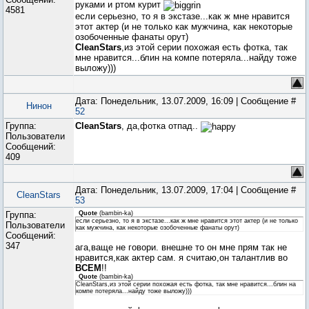
руками и ртом курит
4581
если серьезно, то я в экстазе...как ж мне нравится
этот актер (и не только как мужчина, как некоторые
озобоченные фанаты орут)
CleanStars
,из этой серии похожая есть фотка, так
мне нравится...блин на компе потеряла...найду тоже
выложу)))
Дата: Понедельник, 13.07.2009, 16:09 | Сообщение #
Нинон
52
Группа:
CleanStars
, да,фотка отпад..
Пользователи
Сообщений:
409
Дата: Понедельник, 13.07.2009, 17:04 | Сообщение #
CleanStars
53
Группа:
Quote
(
bambin-ka
)
если серьезно, то я в экстазе...как ж мне нравится этот актер (и не только
Пользователи
как мужчина, как некоторые озобоченные фанаты орут)
Сообщений:
347
ага,ваще не говори. внешне то он мне прям так не
нравится,как актер сам. я считаю,он талантлив во
ВСЕМ
!!
Quote
(
bambin-ka
)
CleanStars,из этой серии похожая есть фотка, так мне нравится...блин на
компе потеряла...найду тоже выложу)))