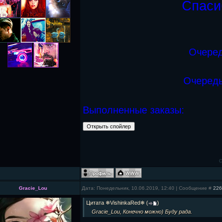
Спасиб
Очеред
Очередь
Выполненные заказы:
С
Gracie_Lou
Дата: Понедельник, 10.06.2019, 12:40 | Сообщение #
226
Цитата
❄VishinkaRed❄
(
)
Gracie_Lou, Конечно можно) Буду рада.