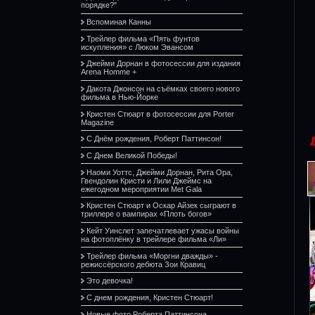
порядке?"
Вспоминая Канны
Трейлер фильма «Пять фунтов
искупления» с Люком Эвансом
Джейми Дорнан в фотосессии для издания
Arena Homme +
Дакота Джонсон на съёмках своего нового
фильма в Нью-Йорке
Кристен Стюарт в фотосессии для Porter
Magazine
С Днём рождения, Роберт Паттинсон!
С Днем Великой Победы!
Наоми Уоттс, Джейми Дорнан, Рита Ора,
Гвендолин Кристи и Лили Джеймс на
ежегодном мероприятии Met Gala
Кристен Стюарт и Оскар Айзек сыграют в
триллере о вампирах «Плоть богов»
Кейт Уинслет запечатлевает ужасы войны
на фотоплёнку в трейлере фильма «Ли»
Трейлер фильма «Моргни дважды» -
режиссёрского дебюта Зои Кравиц
Это девочка!
С днем рождения, Кристен Стюарт!
Новые фото Роберта Паттинсона