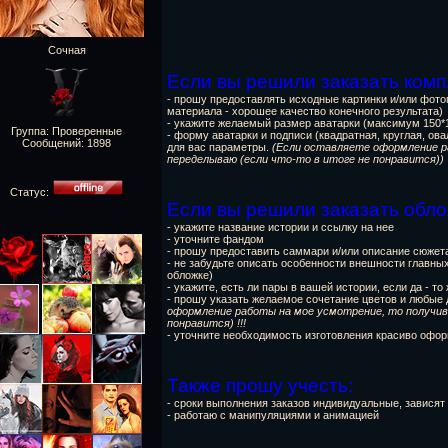
Сочная
Если вы решили заказать комп
- прошу предоставлять исходные картинки и/или фот
материала - хорошее качество конечного результата)
- укажите желаемый размер аватарки (максимум 150*1
Группа: Проверенные
- форму аватарки и подписи (квадратная, круглая, ов
Сообщений:
1898
для вас параметры.
(Если оставляете оформление р
переделываю (если что-то в итоге не понравится))
Статус:
Если вы решили заказать обло
- укажите название истории и ссылку на нее
- уточните фандом
- прошу предоставить саммари и/или описание сюжет
- не забудьте описать особенности внешности главных
обложке)
- укажите, есть ли пары в вашей истории, если да - т
- прошу указать желаемое сочетание цветов и любые
оформление работы на мое усмотрение, то получив
понравится) !!!
- уточните необходимость изготовления красиво оформ
Также прошу учесть:
- сроки выполнения заказов индивидуальные, зависят
- работаю с манипуляциями и анимацией