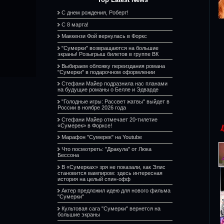
С днем рождения, Роберт!
С 8 марта!
Маккензи Фой вернулась в Форкс
"Сумерки" возвращаются на большие
экраны! Розыгрыш билетов в группе ВК
Выбираем обложку переиздания романа
"Сумерки" в подарочном оформлении
Стефани Майер подразнила нас планами
на будущие романы о Белле и Эдварде
"Голодные игры: Рассвет жатвы" выйдет в
России в ноябре 2026 года
Стефани Майер отмечает 20-тилетие
«Сумерек» в Форксе!
Марафон "Сумерек" на Youtube
Что посмотреть: "Дракула" от Люка
Бессона
В «Сумерках» зря не показали, как Элис
становится вампиром: здесь интересная
история на целый спин-офф
Актер предложил идею для нового фильма
"Сумерки"
Культовая сага "Сумерки" вернется на
большие экраны