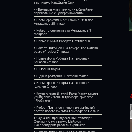
вампира» Лиза Джейн Смит
«Вампиры живут вечно» - юбилейное
переиздание «Сумеречной саги»
Премьера фильма "Люби меня" в Лос-
Анджелесе 28 января
Роберт с семьёй в Лос-Анджелесе 3
февраля
Новые снимки Роберта Паттинсона
Роберт Паттинсон на вечере The National
board of review 7 января
Новые фото Роберта Паттинсона и
Кристен Стюарт
С Новым годом!
С днем рождения, Стефани Майер!
Новые фото Роберта Паттинсона и
Кристен Стюарт
Компьютерный гений Рами Малек карает
убийц своей жены в трейлере триллера
«Любитель»
Роберт Паттинсон пополнил актёрский
состав нового фильма Кристофера Нолана
Скука или проницательный триллер?
Сериал «Агентство» с Майклом
Фассбендером разделил критиков
Роберт Паттинсон на съёмках фильма