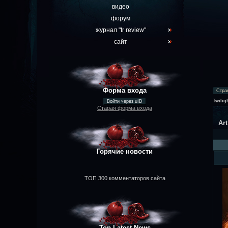
видео
форум
журнал "tr review"
сайт
Форма входа
Стра
Twilig
Войти через uID
Старая форма входа
Ar
Горячие новости
ТОП 300 комментаторов сайта
Top Latest News