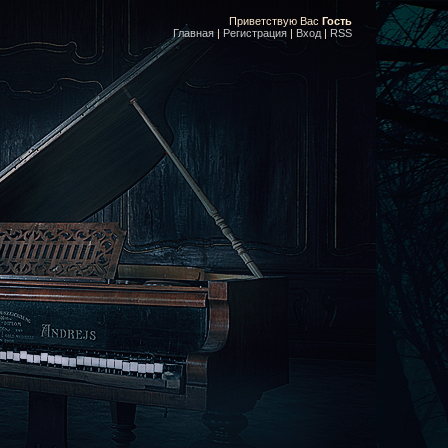
Приветствую Вас
Гость
Главная
|
Регистрация
|
Вход
|
RSS