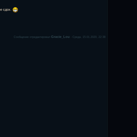
не сдох.
Gracie_Lou
Сообщение отредактировал
-
Среда, 15.01.2020, 22:38