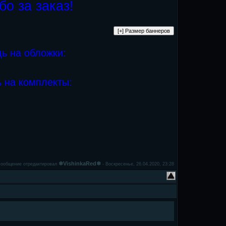
о за заказ!
ь на обложки:
 на комплекты:
❄VishinkaRed❄
ообщение отредактировал
-
Воскресенье, 26.04.2020, 23:28