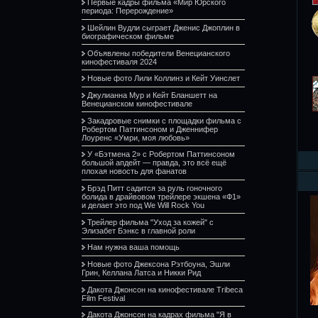
Первые кадры фильма «Мир Юрского
периода: Перерождение»
Шейлин Вудли сыграет Дженис Джоплин в
биографическом фильме
Объявлены победители Венецианского
кинофестиваля 2024
Новые фото Лили Коллинз и Кейт Уинслет
Джулианна Мур и Кейт Бланшетт на
Венецианском кинофестивале
Закадровые снимки с площадки фильма с
Робертом Паттинсоном и Дженнифер
Лоуренс «Умри, моя любовь»
У «Бэтмена 2» с Робертом Паттинсоном
большой апдейт — правда, это всё ещё
плохая новость для фанатов
Брэд Питт садится за руль гоночного
болида в драйвовом трейлере экшена «Ф1»
и делает это под We Will Rock You
Трейлер фильма "Уход за кожей" с
Элизабет Бэнкс в главной роли
Нам нужна ваша помощь
Новые фото Джексона Рэтбоуна, Эшли
Грин, Келлана Латса и Никки Рид
Дакота Джонсон на кинофестивале Tribeca
Film Festival
Дакота Джонсон на кадрах фильма "Я в