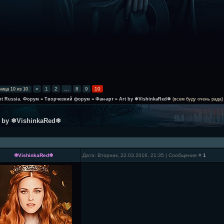
«
1
2
…
8
9
10
ница
10
из
10
ht Russia. Форум
»
Творческий форум
»
Фан-арт
»
Art by ❄VishinkaRed❄
(всем буду очень рада)
t by ❄VishinkaRed❄
❄VishinkaRed❄
Дата: Вторник, 22.03.2016, 21:35 | Сообщение #
1