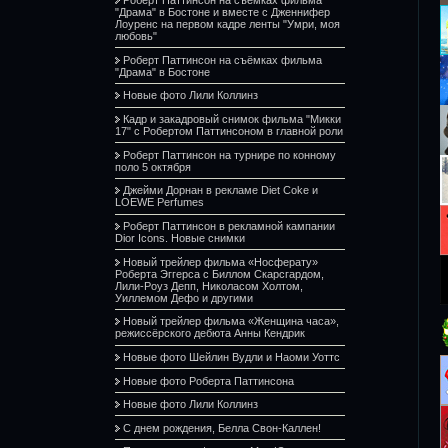
"Драма" в Бостоне и вместе с Дженнифер
Лоуренс на первом кадре ленты "Умри, моя
любовь"
Роберт Паттинсон на съёмках фильма
"Драма" в Бостоне
Новые фото Лили Коллинз
Кадр и закадровый снимок фильма "Микки
17" с Робертом Паттинсоном в главной роли
Роберт Паттинсон на турнире по конному
поло 5 октября
Джейми Дорнан в рекламе Diet Coke и
LOEWE Perfumes
Роберт Паттинсон в рекламной кампании
Dior Icons. Новые снимки
Новый трейлер фильма «Носферату»
Роберта Эггерса с Биллом Скарсгардом,
Лили-Роуз Депп, Николасом Холтом,
Уиллемом Дефо и другими
Новый трейлер фильма «Женщина часа»,
режиссёрского дебюта Анны Кендрик
Новые фото Шейлин Вудли и Наоми Уоттс
Новые фото Роберта Паттинсона
Новые фото Лили Коллинз
С днем рождения, Белла Свон-Каллен!