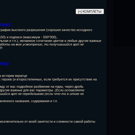
лект:
ографии высокого разрешения (хорошее качество исходного
50) и подписи (максимум - 500*300),
альная и т.п.), желаемое сочетание цветов и любые другие важные
аботы на мое усмотрение, то получившийся арт не
!!!
жку:
а истории вкратце
 героев (и второстепенных, если требуется их присутствие на
о жду от вас подробное разбиение на пары, через дробь
 другие важные для вас параметры.
(Если оставляете
шийся арт не переделываю (если что-то в итоге не
ленного названия, содержания и т.п.
 исключительно от моей занятости и сложности самой работы