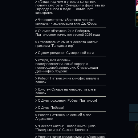
«Гляди, над чем я угорала когда-то»:
почему смотреть «Сумерки» и фанатеть по
Эдварду снова в моде — объясняет
кинокритик
Что посмотреть: «Братство черного
кинжала» - экранизация книг Дж.Р.Уорд
Съемки «Бэтмена-2» с Робертом
Паттинсоном начнутся весной 2026 года
Стартовали съемки "Рассвета жатвы" -
приквела "Голодных игр"
С днем рождения Сумеречной саги
«Умри, моя любовь»:
псевдопсихологический хоррор о
послеродовой депрессии. С ума сходит
Дженнифер Лоуренс
Роберт Паттинсон на кинофестивале в
Каннах
Кристен Стюарт на кинофестивале в
Каннах
С Днем рождения, Роберт Паттинсон!
С Днем Победы!
Роберт Паттинсон с семьёй в Лос-
Анджелесе
"Рассвет жатвы" - новая книга цикла
"Голодные игры" Сьюзен Коллинз
Ушла из жизни создательница «Дневников