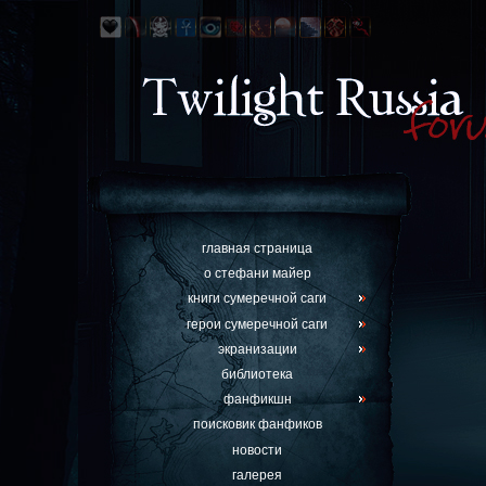
главная страница
о стефани майер
книги сумеречной саги
герои сумеречной саги
экранизации
библиотека
фанфикшн
поисковик фанфиков
новости
галерея