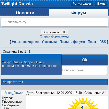
Twilight Russia
Регистрация
Вход
Новости
Форум
Войти через uID
Старая форма входа
[
Новые сообщения
·
Участники
·
Правила форума
·
Поиск
·
RSS
]
Страница
1
из
1
1
»
Twilight Russia. Форум
Наши
»
переводы мини и миди
Не просто так
Не просто так
Miss_Flower
Дата: Воскресенье, 12.04.2020, 15:49 | Сообщение #
1
Группа:
Проверенные
Сообщений:
1680