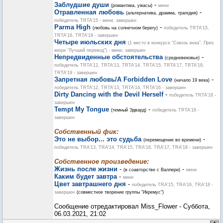
Заблудшие души
-
(романтика, ужасы)
мини
Отравленная любовь
-
(альтернатива, драмма, трагедия)
победитель TRTA'15 - мини, завершен
Parma High
-
(любовь на солнечном берегу)
победитель TRTA'15,
TRTA'16, TRTA'18 - завершен
Четыре июльских дня
(1 место в конкурсе "Сквозь века", Приз
жюри "Лучший перевод") - мини, завершен
Непредвиденные обстоятельства
-
(средневековье)
победитель TRTA'12, TRTA'13, TRTA'14, TRTA'15, TRTA'17, TRTA'18,
TRTA'19 - завершен
Запретная любовь/A Forbidden Love
-
(начало 19 века)
победитель TRTA'12, TRTA'13, TRTA'14, TRTA'16 - завершен
Dirty Dancing with the Devil Herself
-
победитель TRTA'18 -
завершен
Tempt My Tongue
-
(темный Эдвард)
победитель TRTA'18 -
завершен
Собственный фик:
Это не выбор... это судьба
-
(перемещение во времени)
победитель TRA'13, TRA'14, TRA'15, TRA'16, TRA'17, TRA'18 - завершен
Собственное произведение:
Жизнь после жизни
-
-
(в соавторстве с Валлери)
мини
Каким будет завтра
-
мини
Цвет завтрашнего дня
-
победитель TRA'15, TRA'16, TRA'18 -
завершен
(совместное творение группы "Икремус")
Сообщение отредактировал
Miss_Flower
-
Суббота,
06.03.2021, 21:02