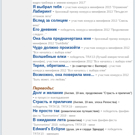
видео-трейлера в зимнем конкурсе 2017"
Я выбрал тебя
-
участник конкурса минификов 2015 "Отражение"
Лабиринт
-
бронзовый призер конкурса минификов 2013 "Пятьдесят
оттенков лета"
Вслед за солнцем
-
участник конкурса минификов 2013 "Сквозь
века"
Его дневник
-
победитель конкурса минификов 2012 "Продолжение
следует..."
Она была предначертана мне
-
бронзовый призер конкурса
минификов 2012 "DarkBella"
Чудо должно произойти
-
участник конкурса минификов 2012
"Все началось с выбора елки"
Волшебные елки
-
победитель TRA'13 (Лучший юмористический
минифик), участник конкурса минификов 2012 "Все началось с выбора елки"
Теряя, обретаем...
-
(в соавторстве с Валлери) -
участник
конкурса минификов 2012 "Все началось с выбора елки"
Возможно, она поверила мне...
-
участник конкурса 2012
"Быть может, это любовь"
Переводы:
Долг и желание
(Англия, 19 век, продолжение "Страсть и приличие")
-
в процессе выкладывания
Страсть и приличие
-
(Англия, 19 век, эпоха Регенства)
победитель TRTA'18, TRTA'19 - завершен
Не просто так
-
(романтическое путешествие)
победитель фанфик-
феста "Summertime" 2019 - мини
В ожидании лета
-
(романтика)
участник фанфик-феста
"Summertime" 2019, победитель TRTA'19 - мини
Edward's Eclipse
-
(душа, ум и сердце Эдварда)
победитель
TRTA'15 - завершен