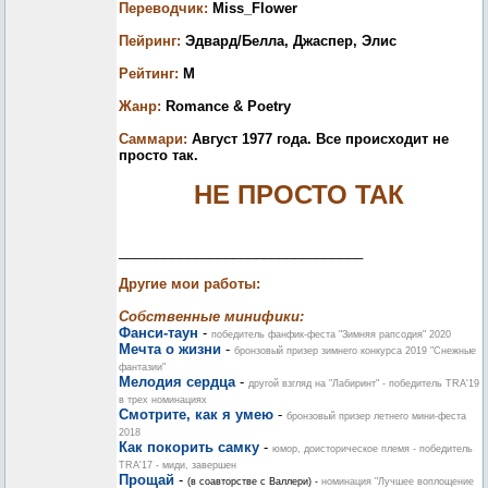
Переводчик:
Miss_Flower
Пейринг:
Эдвард/Белла, Джаспер, Элис
Рейтинг:
M
Жанр:
Romance & Poetry
Саммари:
Август 1977 года. Все происходит не
просто так.
НЕ ПРОСТО ТАК
________________________________
Другие мои работы:
Собственные минифики:
Фанси-таун
-
победитель фанфик-феста "Зимняя рапсодия" 2020
Мечта о жизни
-
бронзовый призер зимнего конкурса 2019 "Снежные
фантазии"
Мелодия сердца
-
другой взгляд на "Лабиринт" - победитель TRA'19
в трех номинациях
Смотрите, как я умею
-
бронзовый призер летнего мини-феста
2018
Как покорить самку
-
юмор, доисторическое племя - победитель
TRA'17 - миди, завершен
Прощай
-
(в соавторстве с Валлери) -
номинация "Лучшее воплощение