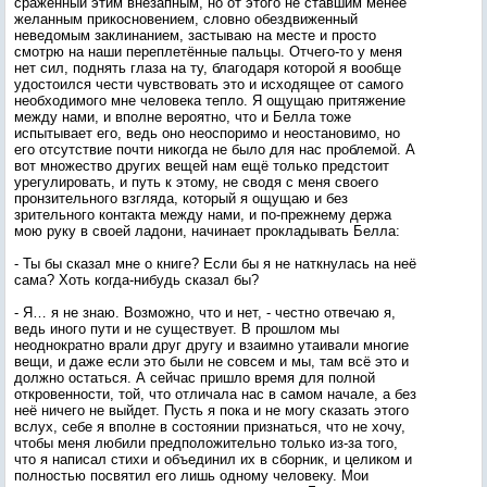
сражённый этим внезапным, но от этого не ставшим менее
желанным прикосновением, словно обездвиженный
неведомым заклинанием, застываю на месте и просто
смотрю на наши переплетённые пальцы. Отчего-то у меня
нет сил, поднять глаза на ту, благодаря которой я вообще
удостоился чести чувствовать это и исходящее от самого
необходимого мне человека тепло. Я ощущаю притяжение
между нами, и вполне вероятно, что и Белла тоже
испытывает его, ведь оно неоспоримо и неостановимо, но
его отсутствие почти никогда не было для нас проблемой. А
вот множество других вещей нам ещё только предстоит
урегулировать, и путь к этому, не сводя с меня своего
пронзительного взгляда, который я ощущаю и без
зрительного контакта между нами, и по-прежнему держа
мою руку в своей ладони, начинает прокладывать Белла:
- Ты бы сказал мне о книге? Если бы я не наткнулась на неё
сама? Хоть когда-нибудь сказал бы?
- Я… я не знаю. Возможно, что и нет, - честно отвечаю я,
ведь иного пути и не существует. В прошлом мы
неоднократно врали друг другу и взаимно утаивали многие
вещи, и даже если это были не совсем и мы, там всё это и
должно остаться. А сейчас пришло время для полной
откровенности, той, что отличала нас в самом начале, а без
неё ничего не выйдет. Пусть я пока и не могу сказать этого
вслух, себе я вполне в состоянии признаться, что не хочу,
чтобы меня любили предположительно только из-за того,
что я написал стихи и объединил их в сборник, и целиком и
полностью посвятил его лишь одному человеку. Мои