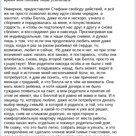
Наверное, предоставляя Стефани свободу действий, я всё
же не просто позволил всему идти своим чередом, а
захотел, чтобы Белла, даже если и нескоро, узнала о
сборнике и порадовалась за меня, и почувствовала
гордость, и чтобы он подтолкнул нас друг к другу и снова
сблизил, и воссоединил раз и навсегда. Просматривая как
её индивидуальные, так и наши общие снимки, я думал
лишь о том, что если она продолжала любить меня даже
тогда, когда я раз за разом разбивал ей сердце, то,
возможно, любит и сейчас. Но даже если и нет, но при этом
возникнет шанс начать всё заново, я постараюсь, чтобы она
влюбилась снова, ведь второй такой, как Белла, просто не
существует. Мои родители никогда особо и не были с ней
близки, а теперь, оглядываясь назад, быть может, видят в
ней ещё и источник моей нескончаемой боли, но, если
потребуется, я дам им понять, что и сам причинил не
меньше страданий, и что Белла ни в чём не виновата. Она
мать моего ребёнка, и хотя нашей дочери и не было
суждено появиться на свет, а мои родители и понятия об
этом не имеют, мы с Беллой всё равно её мама и папа. И я
защищу ту, которую люблю, даже если потребуется делать
выбор между семьёй, в которой я родился, и той, что хочу
создать. Наверное, в какой-то степени я уже всё решил,
когда, сняв не слишком дорогую, но просторную и
комфортабельную квартиру недалеко от места работы,
снова начал жить отдельно и покинул родительский дом.
Не скажу, что это было легко, собрать вещи и уехать, и это
определённо не сделало членов моей семьи счастливее, но