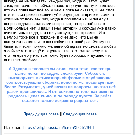
никогда её не покидать, каждый раз, когда об этом будет
заходить речь. Но сейчас я просто целую Беллу и надеюсь,
что она понимает всё то, о чём я пока не сказал, и без слов,
и хотя в соприкосновении губ и ощущается привкус соли, в
отличие от всех тех раз, когда в прошлом наши поцелуи
сопровождались слезами и горечью, теперь всё иначе.
Боли больше нет, и наши вены, артерии и сосуды уже давно
очистились от яда, и я не чувствую, что отравлен. И с
Беллой тоже всё в порядке, и очевидно, что мы не
наступим на одни и те же грабли во второй раз. Этому не
бывать, и если помимо желания обладать ею снова и любви
я сейчас что-то ещё и ощущаю, так это только веру в то,
что теперь-то у нас всё точно будет хорошо, и думаю, что
она непоколебима.
А Эдвард в творческом отношении тоже, как теперь
выясняется, не сидел, сложа руки. Собрался,
выговорился в стихотворной форме и опубликовал
соответствующий сборник, конечно же, посвящённый
Белле. Разумеется, у неё возникли вопросы, но зато всё
разом прояснилось. И относительно того, как именно
родилась целая книга, и по поводу чувств. За ребят
остаётся только искренне радоваться.
Предыдущая глава
||
Следующая глава
Источник
:
https://twilightrussia.ru/forum/37-37794-1