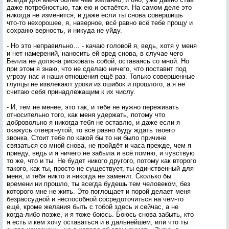
даже потребностью, так ею и остаётся. На самом деле это
никогда не изменится, и даже если ты снова совершишь
что-то нехорошее, я, наверное, всё равно всё тебе прощу и
сохраню верность, и никуда не уйду.
- Но это неправильно… - качаю головой я, ведь, хотя у меня
и нет намерений, наносить ей вред снова, в случае чего
Белла не должна рисковать собой, оставаясь со мной. Но
при этом я знаю, что не сделаю ничего, что поставит под
угрозу нас и наши отношения ещё раз. Только совершенные
глупцы не извлекают уроки из ошибок и прошлого, а я не
считаю себя принадлежащим к их числу.
- И, тем не менее, это так, и тебе не нужно переживать
относительно того, как меня удержать, потому что
добровольно я никогда тебя не оставлю, и даже если я
окажусь отвергнутой, то всё равно буду ждать твоего
звонка. Стоит тебе по какой бы то ни было причине
связаться со мной снова, не пройдёт и часа прежде, чем я
приеду, ведь и я ничего не забыла и всё помню, и чувствую
то же, что и ты. Не будет никого другого, потому как второго
такого, как ты, просто не существует, ты единственный для
меня, и тебя никто и никогда не заменит. Сколько бы
времени ни прошло, ты всегда будешь тем человеком, без
которого мне не жить. Это поглощает и порой делает меня
безрассудной и неспособной сосредоточиться на чём-то
ещё, кроме желания быть с тобой здесь и сейчас, а не
когда-либо позже, и я тоже боюсь. Боюсь снова забыть, кто
я есть и кем хочу оставаться и в дальнейшем, или что ты