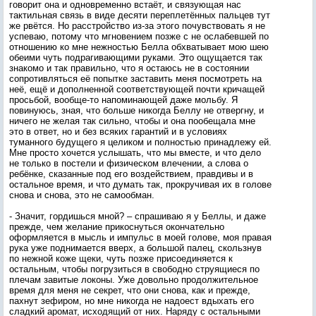
говорит она и одновременно встаёт, и связующая нас
тактильная связь в виде десяти переплетённых пальцев тут
же рвётся. Но расстройство из-за этого почувствовать я не
успеваю, потому что мгновением позже с не ослабевшей по
отношению ко мне нежностью Белла обхватывает мою шею
обеими чуть подрагивающими руками. Это ощущается так
знакомо и так правильно, что я остаюсь не в состоянии
сопротивляться её попытке заставить меня посмотреть на
неё, ещё и дополненной соответствующей почти кричащей
просьбой, вообще-то напоминающей даже мольбу. Я
повинуюсь, зная, что больше никогда Беллу не отвергну, и
ничего не желая так сильно, чтобы и она пообещала мне
это в ответ, но и без всяких гарантий и в условиях
туманного будущего я целиком и полностью принадлежу ей.
Мне просто хочется услышать, что мы вместе, и что дело
не только в постели и физическом влечении, а слова о
ребёнке, сказанные под его воздействием, правдивы и в
остальное время, и что думать так, прокручивая их в голове
снова и снова, это не самообман.
- Значит, гордишься мной? – спрашиваю я у Беллы, и даже
прежде, чем желание прикоснуться окончательно
оформляется в мысль и импульс в моей голове, моя правая
рука уже поднимается вверх, а большой палец, скользнув
по нежной коже щеки, чуть позже присоединяется к
остальным, чтобы погрузиться в свободно струящиеся по
плечам завитые локоны. Уже довольно продолжительное
время для меня не секрет, что они снова, как и прежде,
пахнут зефиром, но мне никогда не надоест вдыхать его
сладкий аромат, исходящий от них. Наряду с остальными