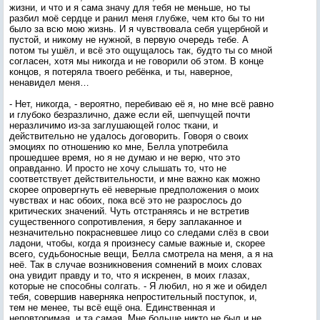
жизни, и что и я сама значу для тебя не меньше, но ты
разбил моё сердце и ранил меня глубже, чем кто бы то ни
было за всю мою жизнь. И я чувствовала себя ущербной и
пустой, и никому не нужной, в первую очередь тебе. А
потом ты ушёл, и всё это ощущалось так, будто ты со мной
согласен, хотя мы никогда и не говорили об этом. В конце
концов, я потеряла твоего ребёнка, и ты, наверное,
ненавидел меня…
- Нет, никогда, - вероятно, перебиваю её я, но мне всё равно
и глубоко безразлично, даже если ей, шепчущей почти
неразличимо из-за заглушающей голос ткани, и
действительно не удалось договорить. Говоря о своих
эмоциях по отношению ко мне, Белла употребила
прошедшее время, но я не думаю и не верю, что это
оправданно. И просто не хочу слышать то, что не
соответствует действительности, и мне важно как можно
скорее опровергнуть её неверные предположения о моих
чувствах и нас обоих, пока всё это не разрослось до
критических значений. Чуть отстраняясь и не встретив
существенного сопротивления, я беру заплаканное и
незначительно покрасневшее лицо со следами слёз в свои
ладони, чтобы, когда я произнесу самые важные и, скорее
всего, судьбоносные вещи, Белла смотрела на меня, а я на
неё. Так в случае возникновения сомнений в моих словах
она увидит правду и то, что я искренен, в моих глазах,
которые не способны солгать. - Я любил, но я же и обидел
тебя, совершив наверняка непростительный поступок, и,
тем не менее, ты всё ещё она. Единственная и
неповторимая, и та самая. Мне больше никто не был и не