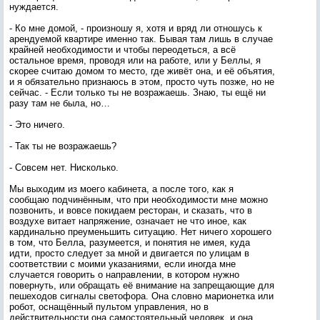
нуждается.
- Ко мне домой, - произношу я, хотя и вряд ли отношусь к
арендуемой квартире именно так. Бывая там лишь в случае
крайней необходимости и чтобы переодеться, а всё
остальное время, проводя или на работе, или у Беллы, я
скорее считаю домом то место, где живёт она, и её объятия,
и я обязательно признаюсь в этом, просто чуть позже, но не
сейчас. - Если только ты не возражаешь. Знаю, ты ещё ни
разу там не была, но…
- Это ничего.
- Так ты не возражаешь?
- Совсем нет. Нисколько.
Мы выходим из моего кабинета, а после того, как я
сообщаю подчинённым, что при необходимости мне можно
позвонить, и вовсе покидаем ресторан, и сказать, что в
воздухе витает напряжение, означает не что иное, как
кардинально преуменьшить ситуацию. Нет ничего хорошего
в том, что Белла, разумеется, и понятия не имея, куда
идти, просто следует за мной и двигается по улицам в
соответствии с моими указаниями, если иногда мне
случается говорить о направлении, в котором нужно
повернуть, или обращать её внимание на запрещающие для
пешеходов сигналы светофора. Она словно марионетка или
робот, оснащённый пультом управления, но в
действительности она самостоятельный человек, и она