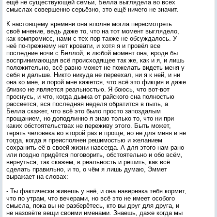
ещё не существующей семьи, Белла выглядела во всех
смыслах совершенно серьёзно, это ещё ничего не значит.
К настоящему времени она вполне могла пересмотреть
своё мнение, ведь даже то, что на тот момент выглядело,
как компромисс, нами с тех пор также не обсуждалось. У
неё по-прежнему нет кровати, и хотя я и провёл все
последние ночи с Беллой, в любой момент она, вроде бы
воспринимающая всё происходящее так же, как и я, и лишь
положительно, всё равно может не пожелать видеть меня у
себя и дальше. Никто никуда не переехал, ни я к ней, и ни
она ко мне, и порой мне кажется, что всё это фикция и даже
близко не является реальностью. Я боюсь, что вот-вот
проснусь, и что, когда дымка от райского сна полностью
рассеется, вся последняя неделя обратится в пыль, а
Белла скажет, что всё это было просто запоздалым
прощанием, но доподлинно я знаю только то, что ни при
каких обстоятельствах не переживу этого. Быть может,
терять человека во второй раз и проще, но не для меня и не
тогда, когда я преисполнен решимостью и желанием
сохранить её в своей жизни навсегда. А для этого нам рано
или поздно придётся поговорить, обстоятельно и обо всём,
вернуться, так скажем, в реальность и решить, как всё
сделать правильно, и то, о чём я лишь думаю, Эммет
выражает на словах:
- Ты фактически живешь у неё, и она наверняка тебя кормит,
что по утрам, что вечерами, но всё это не имеет особого
смысла, пока вы не разберётесь, кто вы друг для друга, и
не назовёте вещи своими именами. Знаешь, даже когда мы