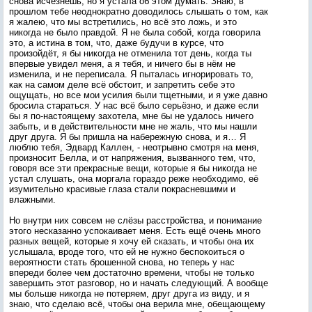
снова исчезнешь, но я устала об этом думать. Знаю, в
прошлом тебе неоднократно доводилось слышать о том, как
я жалею, что мы встретились, но всё это ложь, и это
никогда не было правдой. Я не была собой, когда говорила
это, а истина в том, что, даже будучи в курсе, что
произойдёт, я бы никогда не отменила тот день, когда ты
впервые увидел меня, а я тебя, и ничего бы в нём не
изменила, и не переписала. Я пыталась игнорировать то,
как на самом деле всё обстоит, и запретить себе это
ощущать, но все мои усилия были тщетными, и я уже давно
бросила стараться. У нас всё было серьёзно, и даже если
бы я по-настоящему захотела, мне бы не удалось ничего
забыть, и в действительности мне не жаль, что мы нашли
друг друга. Я бы пришла на набережную снова, и я… Я
люблю тебя, Эдвард Каллен, - неотрывно смотря на меня,
произносит Белла, и от напряжения, вызванного тем, что,
говоря все эти прекрасные вещи, которые я бы никогда не
устал слушать, она моргала гораздо реже необходимо, её
изумительно красивые глаза стали покрасневшими и
влажными.
Но внутри них совсем не слёзы расстройства, и понимание
этого несказанно успокаивает меня. Есть ещё очень много
разных вещей, которые я хочу ей сказать, и чтобы она их
услышала, вроде того, что ей не нужно беспокоиться о
вероятности стать брошенной снова, но теперь у нас
впереди более чем достаточно времени, чтобы не только
завершить этот разговор, но и начать следующий. А вообще
мы больше никогда не потеряем, друг друга из виду, и я
знаю, что сделаю всё, чтобы она верила мне, обещающему