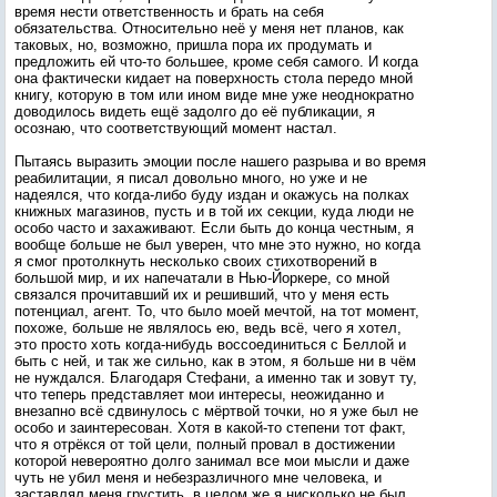
время нести ответственность и брать на себя
обязательства. Относительно неё у меня нет планов, как
таковых, но, возможно, пришла пора их продумать и
предложить ей что-то большее, кроме себя самого. И когда
она фактически кидает на поверхность стола передо мной
книгу, которую в том или ином виде мне уже неоднократно
доводилось видеть ещё задолго до её публикации, я
осознаю, что соответствующий момент настал.
Пытаясь выразить эмоции после нашего разрыва и во время
реабилитации, я писал довольно много, но уже и не
надеялся, что когда-либо буду издан и окажусь на полках
книжных магазинов, пусть и в той их секции, куда люди не
особо часто и захаживают. Если быть до конца честным, я
вообще больше не был уверен, что мне это нужно, но когда
я смог протолкнуть несколько своих стихотворений в
большой мир, и их напечатали в Нью-Йоркере, со мной
связался прочитавший их и решивший, что у меня есть
потенциал, агент. То, что было моей мечтой, на тот момент,
похоже, больше не являлось ею, ведь всё, чего я хотел,
это просто хоть когда-нибудь воссоединиться с Беллой и
быть с ней, и так же сильно, как в этом, я больше ни в чём
не нуждался. Благодаря Стефани, а именно так и зовут ту,
что теперь представляет мои интересы, неожиданно и
внезапно всё сдвинулось с мёртвой точки, но я уже был не
особо и заинтересован. Хотя в какой-то степени тот факт,
что я отрёкся от той цели, полный провал в достижении
которой невероятно долго занимал все мои мысли и даже
чуть не убил меня и небезразличного мне человека, и
заставлял меня грустить, в целом же я нисколько не был