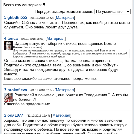
Всего комментариев
:
5
Порядок вывода комментариев:
5
ghbdtn555
[
Материал
]
(04.11.2018 22:52)
Спасибо! Сейчас легче читать. Прошлое их, как вообще такое могло
случиться. Оно очень любят друг друга.
4
terica
[
Материал
]
(02.11.2018 18:03)
Эдвард выпустил сборник стихов, посвященных Бэлле -
Цитата
Текст статьи
(
)
Это пугает, но отказываться от правды, и так прекрасно известной Белле, я не
собираюсь. Я выложился по полной, прежде всего, в плане эмоциональном, и в каждой
строчке заключена частичка моей души.
Он все сказал в своих стихах..., Бэлла поняла и приняла.
Родители - это отдельная тема..., со временем и они поймут -
Эдвард и Бэлла неотделимы друг от друга, и все равно будут
вместе.
Большое спасибо за замечательное продолжение.
3
prokofieva
[
Материал
]
(01.11.2018 07:34)
Родителей я понимаю , они боятся их "соединения ". А кто бы
не боялся ?!
Спасибо за продолжение .
2
оля1977
[
Материал
]
(31.10.2018 16:47)
Хорошо, что они по- настоящему поговорили и многое выяснили
для себя. Родителям с обеих сторон будет тяжело принять вторую
половинку своего ребенка. Но все это не так важно и родителям
придется смириться с выбором своих детей. Главное, чтобы у