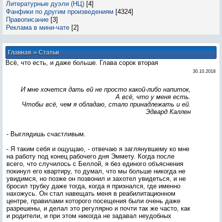
Литературные дуэли (НЦ)
[4]
Фанфики по другим произведениям
[4324]
Правописание
[3]
Реклама в мини-чате
[2]
»
Главная
Статьи
Всё, что есть, и даже больше. Глава сорок вторая
30.10.2018
И мне хочется дать ей не просто какой-либо напиток,
А всё, что у меня есть.
Чтобы всё, чем я обладаю, стало принадлежать и ей.
Эдвард Каллен
- Выглядишь счастливым.
- Я таким себя и ощущаю, - отвечаю я заглянувшему ко мне
на работу под конец рабочего дня Эммету. Когда после
всего, что случилось с Беллой, я без единого объяснения
покинул его квартиру, то думал, что мы больше никогда не
увидимся, но позже он позвонил и захотел увидеться, и не
бросил трубку даже тогда, когда я признался, где именно
нахожусь. Он стал навещать меня в реабилитационном
центре, правилами которого посещения были очень даже
разрешены, и делал это регулярно и почти так же часто, как
и родители, и при этом никогда не задавал неудобных