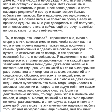
даже если мы никогда и не обсуждали это, все мы знали,
что я не останусь с ними навсегда. Хотя сейчас мы и
видимся значительно реже, я всё равно довольно часто
навещаю родителей и сестру и наших встреч больше
избегать не пытаюсь. Как и наркотики, это однозначно в
прошлом, и в случае чего я не только не брошу Беллу на
произвол судьбы, как мне уже доводилось с ней поступать,
но и непременно отстою, а сейчас ещё и отвечу на любые
вопросы, какие только у неё возникнут.
- Ты, и правда, это написал? - спрашивает она, кивая в
сторону книги, которая вместо того, чтобы свести нас, на
что я очень и очень надеюсь, может лишь послужить
камнем преткновения и сделать всё совсем наоборот. Это
пугает, но отказываться от правды, и так прекрасно
известной Белле, я не собираюсь. Я выложился по полной,
прежде всего, в плане эмоциональном, и в каждой строчке
заключена частичка моей души. Даже если Белла не в
восторге или смущена, или по какой бы то ни было причине
расстроена, зла или огорчена из-за моих откровений или
содержимого сборника, или всех этих вещей, вместе
взятых, я совершенно искренен. И я люблю её даже сейчас,
ведь нельзя чувствовать это лишь тогда, когда человек в
хорошем настроении и, непрестанно радуя тебя, тем самым
приносит лишь одно сплошное счастье. Если ты
действительно любишь, то ощущаешь это и в моменты его
печали, и когда он молчит, по какой бы то ни было причине
не желая разговаривать, и в тех случаях, когда он зол или
даже груб. Быть может, в эти минуты нам надлежит любить
того, кто нам небезразличен, ещё сильнее, чем при иных