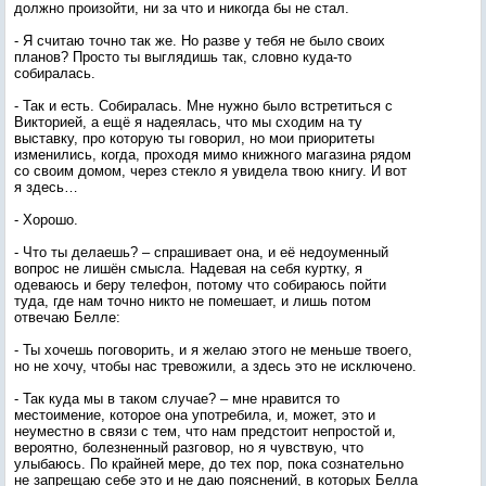
должно произойти, ни за что и никогда бы не стал.
- Я считаю точно так же. Но разве у тебя не было своих
планов? Просто ты выглядишь так, словно куда-то
собиралась.
- Так и есть. Собиралась. Мне нужно было встретиться с
Викторией, а ещё я надеялась, что мы сходим на ту
выставку, про которую ты говорил, но мои приоритеты
изменились, когда, проходя мимо книжного магазина рядом
со своим домом, через стекло я увидела твою книгу. И вот
я здесь…
- Хорошо.
- Что ты делаешь? – спрашивает она, и её недоуменный
вопрос не лишён смысла. Надевая на себя куртку, я
одеваюсь и беру телефон, потому что собираюсь пойти
туда, где нам точно никто не помешает, и лишь потом
отвечаю Белле:
- Ты хочешь поговорить, и я желаю этого не меньше твоего,
но не хочу, чтобы нас тревожили, а здесь это не исключено.
- Так куда мы в таком случае? – мне нравится то
местоимение, которое она употребила, и, может, это и
неуместно в связи с тем, что нам предстоит непростой и,
вероятно, болезненный разговор, но я чувствую, что
улыбаюсь. По крайней мере, до тех пор, пока сознательно
не запрещаю себе это и не даю пояснений, в которых Белла