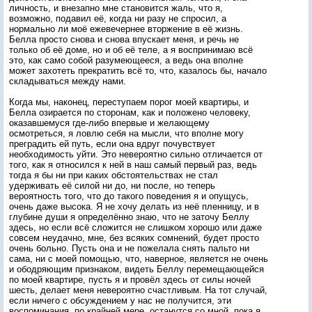
личность, и внезапно мне становится жаль, что я,
возможно, подавил её, когда ни разу не спросил, а
нормально ли моё ежевечернее вторжение в её жизнь.
Белла просто снова и снова впускает меня, и речь не
только об её доме, но и об её теле, а я воспринимаю всё
это, как само собой разумеющееся, а ведь она вполне
может захотеть прекратить всё то, что, казалось бы, начало
складываться между нами.
Когда мы, наконец, переступаем порог моей квартиры, и
Белла озирается по сторонам, как и положено человеку,
оказавшемуся где-либо впервые и желающему
осмотреться, я ловлю себя на мысли, что вполне могу
преградить ей путь, если она вдруг почувствует
необходимость уйти. Это невероятно сильно отличается от
того, как я относился к ней в наш самый первый раз, ведь
тогда я бы ни при каких обстоятельствах не стал
удерживать её силой ни до, ни после, но теперь
вероятность того, что до такого поведения я и опущусь,
очень даже высока. Я не хочу делать из неё пленницу, и в
глубине души я определённо знаю, что не заточу Беллу
здесь, но если всё сложится не слишком хорошо или даже
совсем неудачно, мне, без всяких сомнений, будет просто
очень больно. Пусть она и не пожелала снять пальто ни
сама, ни с моей помощью, что, наверное, является не очень
и ободряющим признаком, видеть Беллу перемещающейся
по моей квартире, пусть я и провёл здесь от силы ночей
шесть, делает меня невероятно счастливым. На тот случай,
если ничего с обсуждением у нас не получится, эти
воспоминания, по крайней мере, останутся со мной, пока я