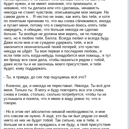
будет нужен, и не имеет значения, что произошло, и
неважно, что ты делала или что сделаешь, ненависть
никогда не станет чувством, описывающим мои эмоции. На
самом деле я… Я честно не знаю, как жить без тебя, и хотя
по понятным причинам то, что мы снова сближаемся, иногда
и пугает меня, потому что я смертельно боюсь опять тебе
навредить, я обещаю, что больше никогда не сделаю
больно. Ты вообще не должна мне верить, ни по поводу
чего, но я люблю тебя, Белла. Всегда любил и всегда буду.
Даже если мне и не суждено удержать тебя, и всё
закончится окончательной твоей потерей, это чувство
никуда не уйдёт. Ты моя первая и последняя любовь, и
если тебе хоть когда-нибудь понадобится моя помощь, я тут
же брошу все свои дела, чтобы оказаться рядом с тобой,
даже если ты и не захочешь моего присутствия, и тебя
будет, кому поддержать.
- Ты, и правда, до сих пор ощущаешь всё это?
- Конечно, да, и никогда не переставал. Никогда. Ты всё для
меня. Только ты. Я могу и буду повторять все эти слова
снова и снова, столько, сколько потребуется, чтобы ты их
услышала и поняла, что я имею в виду ровно то, что и
говорю.
- Но в этом нет абсолютно никакой необходимости, и мне
это совсем не нужно. А ещё, кто бы ни был рядом со мной,
никто из них не будет тобой. Так сильно, как в тебе, я
больше ни в ком не нуждаюсь и не буду, а твоё присутствие
всегда для меня более чем желанно, и оно, уже давно став