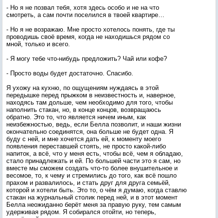
- Но я не позвал тебя, хотя здесь особо и не на что
смотреть, а сам почти поселился в твоей квартире…
- Но я не возражаю. Мне просто хотелось понять, где ты
проводишь своё время, когда не находишься рядом со
мной, только и всего.
- Я могу тебе что-нибудь предложить? Чай или кофе?
- Просто воды будет достаточно. Спасибо.
Я ухожу на кухню, по ощущениям нуждаясь в этой
передышке перед прыжком в неизвестность и, наверное,
находясь там дольше, чем необходимо для того, чтобы
наполнить стакан, но, в конце концов, возвращаюсь
обратно. Это то, что является ничем иным, как
неизбежностью, ведь, если Белла позволит, и наши жизни
окончательно соединятся, она больше не будет одна. Я
буду с ней, и мне хочется дать ей, к моменту моего
появления переставшей стоять, не просто какой-либо
напиток, а всё, что у меня есть, чтобы всё, чем я обладаю,
стало принадлежать и ей. По большей части это я сам, но
вместе мы сможем создать что-то более внушительное и
весомое, то, к чему и стремились до того, как всё пошло
прахом и развалилось, и стать друг для друга семьёй,
которой и хотели быть. Это то, о чём я думаю, когда ставлю
стакан на журнальный столик перед ней, и в этот момент
Белла неожиданно берёт меня за правую руку, тем самым
удерживая рядом. Я собирался отойти, но теперь,