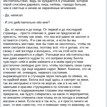
обстоятельствах, ведь он нуждается в утешении, которое
порой способна даровать лишь любовь, гораздо больше,
чем в светлые и ничем не омрачённые мгновения.
- Да, написал.
- И это действительно обо мне?
- Да, от начала и до конца. От первой и до последней
страницы, - просто отвечаю я, даже не предлагая ей
присесть, потому как знаю, что она всё равно не захочет и
останется стоять. Я и сам на ногах, и если бы мы
поменялись местами, мне бы тоже не захотелось, чтобы на
меня смотрели свысока, поэтому всё, что я делаю, это не
свожу с неё взгляда и волнуюсь, что на этой ноте она
просто развернётся и уйдёт. Учитывая все обстоятельства,
мне даже кажется чудом то, что вопреки всему Белла
чувствует себя в моём кабинете и в моём присутствии
достаточно свободно для того, чтобы поставить свою сумку
в то кресло, где ещё недавно сидел Эммет. Конечно, это не
отменяет её, очевидно, нервного состояния,
выражающегося в стучащем звуке пальцев по обивке, но,
по крайней мере, Белла всё ещё здесь и смотрит на меня,
так же неотрывно и почти не моргая, как и я на неё. С
завитыми и красиво струящимися по плечам и спине
волосами и подкрашенными глазами она невероятно
прекрасна, как будто собиралась на какое-то мероприятие,
но внезапно отменила свои планы из-за похода в книжный
магазин и меня. Если всё и так есть, а я просто ничего не
знал, то мне совестно, что я помешал чему-то важному, но