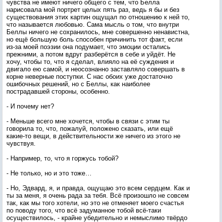
чувства не имеют ничего общего с тем, что Белла
нарисовала мой портрет целых пять раз, ведь я бы и без
существования этих картин ощущал по отношению к ней то,
что называется любовью. Сама мысль о том, что внутри
Беллы ничего не сохранилось, мне совершенно ненавистна,
но ещё большую боль способен причинить тот факт, если
из-за моей поэзии она подумает, что эмоции остались
прежними, а потом вдруг разберётся в себе и уйдёт. Не
хочу, чтобы то, что я сделал, влияло на её суждения и
двигало ею самой, и неосознанно заставляло совершать в
корне неверные поступки. С нас обоих уже достаточно
ошибочных решений, но с Беллы, как наиболее
пострадавшей стороны, особенно.
- И почему нет?
- Меньше всего мне хочется, чтобы в связи с этим ты
говорила то, что, пожалуй, положено сказать, или ещё
какие-то вещи, в действительности же ничего из этого не
чувствуя.
- Например, то, что я горжусь тобой?
- Не только, но и это тоже…
- Но, Эдвард, я, и правда, ощущаю это всем сердцем. Как и
ты за меня, я очень рада за тебя. Всё произошло не совсем
так, как мы того хотели, но это не отменяет моего счастья
по поводу того, что всё задуманное тобой всё-таки
осуществилось, - крайне убедительно и немыслимо твёрдо