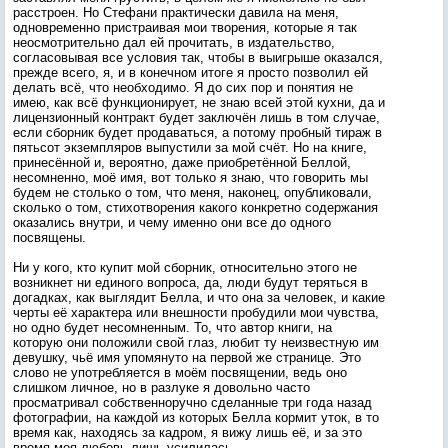
расстроен. Но Стефани практически давила на меня,
одновременно пристраивая мои творения, которые я так
неосмотрительно дал ей прочитать, в издательство,
согласовывая все условия так, чтобы в выигрыше оказался,
прежде всего, я, и в конечном итоге я просто позволил ей
делать всё, что необходимо. Я до сих пор и понятия не
имею, как всё функционирует, не знаю всей этой кухни, да и
лицензионный контракт будет заключён лишь в том случае,
если сборник будет продаваться, а потому пробный тираж в
пятьсот экземпляров выпустили за мой счёт. Но на книге,
принесённой и, вероятно, даже приобретённой Беллой,
несомненно, моё имя, вот только я знаю, что говорить мы
будем не столько о том, что меня, наконец, опубликовали,
сколько о том, стихотворения какого конкретно содержания
оказались внутри, и чему именно они все до одного
посвящены.
Ни у кого, кто купит мой сборник, относительно этого не
возникнет ни единого вопроса, да, люди будут теряться в
догадках, как выглядит Белла, и что она за человек, и какие
черты её характера или внешности пробудили мои чувства,
но одно будет несомненным. То, что автор книги, на
которую они положили свой глаз, любит ту неизвестную им
девушку, чьё имя упомянуто на первой же странице. Это
слово не употребляется в моём посвящении, ведь оно
слишком личное, но в разлуке я довольно часто
просматривал собственноручно сделанные три года назад
фотографии, на каждой из которых Белла кормит уток, в то
время как, находясь за кадром, я вижу лишь её, и за это
время моя любовь лишь усилилась.