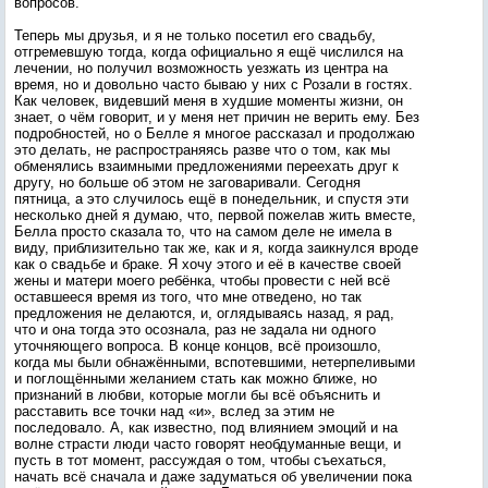
вопросов.
Теперь мы друзья, и я не только посетил его свадьбу,
отгремевшую тогда, когда официально я ещё числился на
лечении, но получил возможность уезжать из центра на
время, но и довольно часто бываю у них с Розали в гостях.
Как человек, видевший меня в худшие моменты жизни, он
знает, о чём говорит, и у меня нет причин не верить ему. Без
подробностей, но о Белле я многое рассказал и продолжаю
это делать, не распространяясь разве что о том, как мы
обменялись взаимными предложениями переехать друг к
другу, но больше об этом не заговаривали. Сегодня
пятница, а это случилось ещё в понедельник, и спустя эти
несколько дней я думаю, что, первой пожелав жить вместе,
Белла просто сказала то, что на самом деле не имела в
виду, приблизительно так же, как и я, когда заикнулся вроде
как о свадьбе и браке. Я хочу этого и её в качестве своей
жены и матери моего ребёнка, чтобы провести с ней всё
оставшееся время из того, что мне отведено, но так
предложения не делаются, и, оглядываясь назад, я рад,
что и она тогда это осознала, раз не задала ни одного
уточняющего вопроса. В конце концов, всё произошло,
когда мы были обнажёнными, вспотевшими, нетерпеливыми
и поглощёнными желанием стать как можно ближе, но
признаний в любви, которые могли бы всё объяснить и
расставить все точки над «и», вслед за этим не
последовало. А, как известно, под влиянием эмоций и на
волне страсти люди часто говорят необдуманные вещи, и
пусть в тот момент, рассуждая о том, чтобы съехаться,
начать всё сначала и даже задуматься об увеличении пока