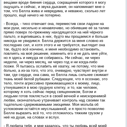
вещами вроде биения сердца, сокращения которого я могу
ощущать и сейчас, и звука дыхания, он напоминает мне о
том, что Белла жива и невредима, и неважно, сколько лет
прошло, ещё ничего не потеряно.
- Всегда, - тихо отвечает она, переместив свои ладони на
мои руки, несильно и ненавязчиво, но обнявшие её за талию
прямо поверх по-прежнему находящегося на ней чёрного
пальто, и вцепившись в них, будто мы прощаемся и больше
никогда не увидимся. Белла держится за меня словно из
последних сил, и хотя этого и не требуется, выглядит она
так, будто всё кончено, и меня необходимо остановить,
повлиять на моё решение, изменить его и не дать мне уйти,
но я здесь и никуда не собираюсь. Ни сейчас, ни через
неделю, ни через месяц, ни через год и ни когда-либо
позже. Я пытаюсь ослабить её хватку, не потому, что мне
больно, а из-за того, что это, очевидно, чувствует внутри и
там, где сердце, она сама, но Белла лишь сильнее сжимает
ткань моей белой рубашки. Следующее, что я осознаю, это
тело, почти агрессивно прижимающееся к моему, лицо,
уткнувшееся в мою грудную клетку, и то, как человек,
которому я хоть сейчас перед священником, Богом и
людьми готов поклясться в своей вечной и неискоренимой
любви, окончательно утрачивает контроль над своими так
тщательно сдерживаемыми эмоциями. Моя мольба об
успокоении остаётся неуслышанной, и я просто позволяю
Белле выразить всё то, что отложилось тяжким грузом у
неё на душе, на словах и вслух.
- Я любила тебя, и мне казалось, что ты любовь всей моей