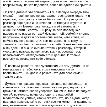
я всё равно счастлив её видеть, даже если своим жестом
вопреки тому, на что надеялся, вовсе не сделал ей приятно.
- И как я должна это понимать? Ну, в первую очередь твои
слова? - тихий вопрос не заставляет себя долго ждать, и я
вздыхаю, ощущая чуть ли не бессилие. По сути дела
разговор ещё даже и не начался, но мне уже неуютно, и
думаю, что и Белле тоже, отсюда и её зажатость, и
общение почти шепотом. Ни разу за всю последнюю
неделю я не видел её такой беззащитной, робкой и словно
напуганной, и даже в постели она знала, чего хочет, но
сейчас мы не в кровати, и, тем не менее, я не могу не
замечать, как Белла замыкается в себе. У неё нет желания
быть здесь, и она не сильно готова к разговору, который
уже давно назрел, но при этом, как и я, осознаёт всю
невозможность откладывать его и дальше. И только
поэтому не позволяет себе сбежать.
- Я написал ровно то, что чувствовал и о чём думал, но не
мне указывать тебе, как к этому относиться и их
воспринимать. Ты должна решить это для себя сама и
только сама.
- Думаю, что пришла пора нам, наконец, поговорить… - в
конечном итоге заявляет Белла, на этот раз, звуча чуть
громче и немного более уверенно. Конечно, меня не радует,
что ей, возможно, пришлось сделать над собой
внушительное усилие, чтобы сказать это, но я ждал, когда
наступит правильный с её точки зрения момент, а давить на
неё, навязывать свои условия и диктовать, когда всё