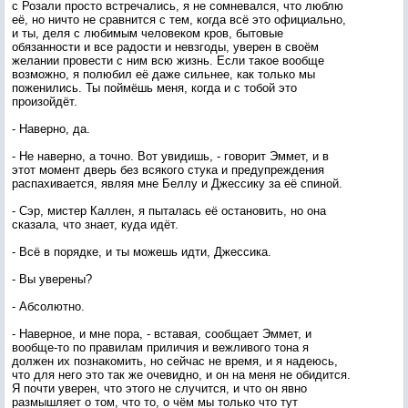
с Розали просто встречались, я не сомневался, что люблю
её, но ничто не сравнится с тем, когда всё это официально,
и ты, деля с любимым человеком кров, бытовые
обязанности и все радости и невзгоды, уверен в своём
желании провести с ним всю жизнь. Если такое вообще
возможно, я полюбил её даже сильнее, как только мы
поженились. Ты поймёшь меня, когда и с тобой это
произойдёт.
- Наверно, да.
- Не наверно, а точно. Вот увидишь, - говорит Эммет, и в
этот момент дверь без всякого стука и предупреждения
распахивается, являя мне Беллу и Джессику за её спиной.
- Сэр, мистер Каллен, я пыталась её остановить, но она
сказала, что знает, куда идёт.
- Всё в порядке, и ты можешь идти, Джессика.
- Вы уверены?
- Абсолютно.
- Наверное, и мне пора, - вставая, сообщает Эммет, и
вообще-то по правилам приличия и вежливого тона я
должен их познакомить, но сейчас не время, и я надеюсь,
что для него это так же очевидно, и он на меня не обидится.
Я почти уверен, что этого не случится, и что он явно
размышляет о том, что то, о чём мы только что тут