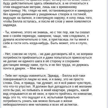
буду действительно здесь обживаться, а не относиться к
этим квадратным метрам, лишь как к временному
пристанищу. Но, глядя на неё, остановившуюся и замершую
без единого движения у раздвижных створок в гостиной,
ведущих на балкон, и смотрящую наружу, я хочу лишь того,
чтобы Белла осталась, и после её слов у меня появляется
надежда.
- Ты, конечно, этого не знаешь, но с тех пор, как ты сказал
мне о своём переезде, наверное, чаще, чем следовало, я
думала исключительно о том, а пригласишь ли ты меня к
себе в гости хоть когда-нибудь. Быть может, это и глупо,
но…
- Нет, совсем не глупо, - не даю договорить ей я, но вопреки
потребности приблизиться и даже попытаться прикоснуться
не делаю ни единого шага в её сторону и сохраняю
дистанцию между нами, пусть и не без труда, но держась
почти в дверях. – Мне жаль…
- Тебе нет нужды извиняться, Эдвард, - Белла всё-таки
поворачивается лицом ко мне, и я вижу, это не просто
слова. Она, и правда, так думает, но я всё равно чувствую,
что что-то упустил. Я должен был догадаться о её желании
хотя бы раз, но побывать в моей квартире, увидеть, какой
вид открывается из её окон, и просто пройтись по комнатам,
ведь это то, что ощущал и я, испытывая буквально
потребность узнать как можно больше о жизни
небезразличного мне человека и всех её аспектах.