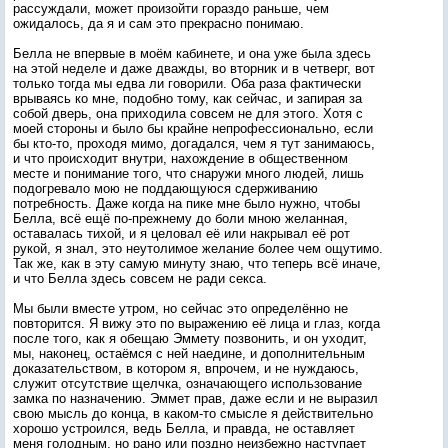
рассуждали, может произойти гораздо раньше, чем
ожидалось, да я и сам это прекрасно понимаю.
Белла не впервые в моём кабинете, и она уже была здесь
на этой неделе и даже дважды, во вторник и в четверг, вот
только тогда мы едва ли говорили. Оба раза фактически
врываясь ко мне, подобно тому, как сейчас, и запирая за
собой дверь, она приходила совсем не для этого. Хотя с
моей стороны и было бы крайне непрофессионально, если
бы кто-то, проходя мимо, догадался, чем я тут занимаюсь,
и что происходит внутри, нахождение в общественном
месте и понимание того, что снаружи много людей, лишь
подогревало мою не поддающуюся сдерживанию
потребность. Даже когда на пике мне было нужно, чтобы
Белла, всё ещё по-прежнему до боли мною желанная,
оставалась тихой, и я целовал её или накрывал её рот
рукой, я знал, это неутолимое желание более чем ощутимо.
Так же, как в эту самую минуту знаю, что теперь всё иначе,
и что Белла здесь совсем не ради секса.
Мы были вместе утром, но сейчас это определённо не
повторится. Я вижу это по выражению её лица и глаз, когда
после того, как я обещаю Эммету позвонить, и он уходит,
мы, наконец, остаёмся с ней наедине, и дополнительным
доказательством, в котором я, впрочем, и не нуждаюсь,
служит отсутствие щелчка, означающего использование
замка по назначению. Эммет прав, даже если и не выразил
свою мысль до конца, в каком-то смысле я действительно
хорошо устроился, ведь Белла, и правда, не оставляет
меня голодным, но рано или поздно неизбежно наступает