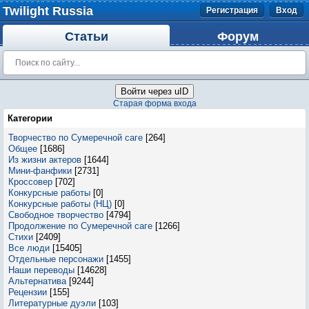
Twilight Russia
Регистрация
Вход
Статьи
Форум
Войти через uID
Старая форма входа
Категории
Творчество по Сумеречной саге
[264]
Общее
[1686]
Из жизни актеров
[1644]
Мини-фанфики
[2731]
Кроссовер
[702]
Конкурсные работы
[0]
Конкурсные работы (НЦ)
[0]
Свободное творчество
[4794]
Продолжение по Сумеречной саге
[1266]
Стихи
[2409]
Все люди
[15405]
Отдельные персонажи
[1455]
Наши переводы
[14628]
Альтернатива
[9244]
Рецензии
[155]
Литературные дуэли
[103]