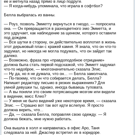
ее и метнула назад прямо в лицо подруге.
— Я когда-нибудь упоминала, что играла в софтбол?
Белла выбралась из ванны.
— Роуз, позволь Эмметту вернуться в гнездо, — попросила
она. — Он превращается в разноцветного эмо Эмметта, и
это удручает, как наблюдение за щенком, которого оставили
под дождем.
— Все шутки в сторону, он действительно воплотил в жизнь
этот дерьмовый план с кражей камня. Я знала, что он что-то
задумал, но никогда не могла подумать, что он зайдет так
далеко.
— Возможно, фраза про «правдоподобное отрицание»
должна была стать первой подсказкой, что Эмметт задумал
что-то недоброе, — многозначительно сказала Элис.
— Ну да, но я не думала, что он... — Белла замолчала.
— По-твоему, что он что собирается делать, Белла?
Напишет редактору письмо в резких выражениях? Для
умной девушки ты, однако, иногда бываешь туповата.
— А вы поняли это своим потрясающим мозгом или видели
в видении, мисс Клео?
— У меня не было видений уже некоторое время, — сказала
Элис. — Страшно вот так вот идти вслепую. Я просто
должна верить, что...
— Да, — сказала Белла, поправляя свою одежду. — Я
должна бежать, мне нужно работать.
Она вышла в холл и направилась в офис Аро, Таня
следовала за ней. Джаспер встретил их в коридоре.