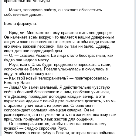
правительства Вольтури.
— Может, заполучив работу, он захочет обзавестись
собственным домом.
Белла фыркнула:
— Вряд ли. Мне кажется, ему нравится жить «во дворце».
Он намекает всем вокруг, что является нашим доверенным
лицом и знает всевозможные секреты, чтобы люди считали
его очень важной персоной. Как бы там ни было, Эдвард
ищет для нас подходящий дом.
— О, — сказала Розали. Ее лицо стало бесстрастным, как
будто она надела маску.
— Роуз, вам с Элис будет предложено переехать с нами, —
успокоила ее Белла. Розали улыбнулась и окунулась в
воду, чтобы ополоснуться.
— Как твой новый телохранитель? — поинтересовалась
Белла у Элис.
— Лиам? Он замечательный. Я действительно чувствую
себя в большей безопасности с ним, особенно учитывая,
что Джаспер пропадает допоздна каждый вечер, а эти
пуристские чудики с пеной у рта пытаются доказать, что мы
стараемся уничтожить их религию. Словно меня
сопровождает большая немецкая овчарка. Он не
разговаривает, а я не умею читать его записки, поэтому нам
пришлось придумать язык жестов для общения.
— Он переворачивается, чтобы ты могла почесать ему
пузико? — сладко спросила Роуз.
Элис бросила свою губку в Розали, которая ловко поймала