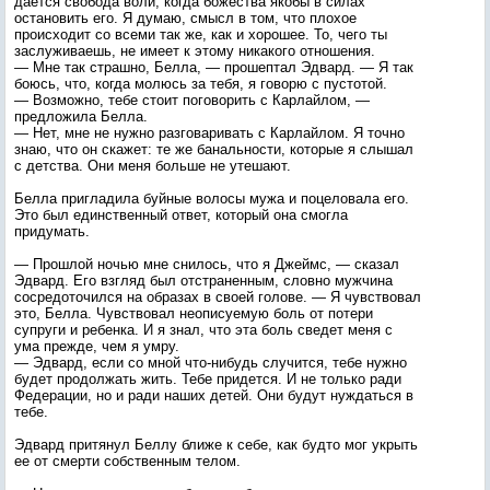
дается свобода воли, когда божества якобы в силах
остановить его. Я думаю, смысл в том, что плохое
происходит со всеми так же, как и хорошее. То, чего ты
заслуживаешь, не имеет к этому никакого отношения.
— Мне так страшно, Белла, — прошептал Эдвард. — Я так
боюсь, что, когда молюсь за тебя, я говорю с пустотой.
— Возможно, тебе стоит поговорить с Карлайлом, —
предложила Белла.
— Нет, мне не нужно разговаривать с Карлайлом. Я точно
знаю, что он скажет: те же банальности, которые я слышал
с детства. Они меня больше не утешают.
Белла пригладила буйные волосы мужа и поцеловала его.
Это был единственный ответ, который она смогла
придумать.
— Прошлой ночью мне снилось, что я Джеймс, — сказал
Эдвард. Его взгляд был отстраненным, словно мужчина
сосредоточился на образах в своей голове. — Я чувствовал
это, Белла. Чувствовал неописуемую боль от потери
супруги и ребенка. И я знал, что эта боль сведет меня с
ума прежде, чем я умру.
— Эдвард, если со мной что-нибудь случится, тебе нужно
будет продолжать жить. Тебе придется. И не только ради
Федерации, но и ради наших детей. Они будут нуждаться в
тебе.
Эдвард притянул Беллу ближе к себе, как будто мог укрыть
ее от смерти собственным телом.