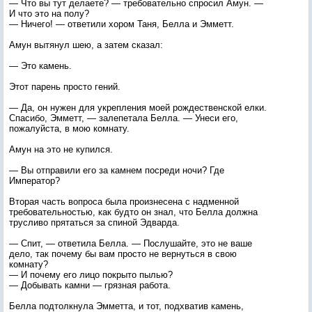
— Что вы тут делаете? — требовательно спросил Амун. —
И что это на полу?
— Ничего! — ответили хором Таня, Белла и Эмметт.
Амун вытянул шею, а затем сказал:
— Это камень.
Этот парень просто гений.
— Да, он нужен для укрепления моей рождественской елки.
Спасибо, Эмметт, — залепетала Белла. — Унеси его,
пожалуйста, в мою комнату.
Амун на это не купился.
— Вы отправили его за камнем посреди ночи? Где
Император?
Вторая часть вопроса была произнесена с надменной
требовательностью, как будто он знал, что Белла должна
трусливо прятаться за спиной Эдварда.
— Спит, — ответила Белла. — Послушайте, это не ваше
дело, так почему бы вам просто не вернуться в свою
комнату?
— И почему его лицо покрыто пылью?
— Добывать камни — грязная работа.
Белла подтолкнула Эмметта, и тот, подхватив камень,