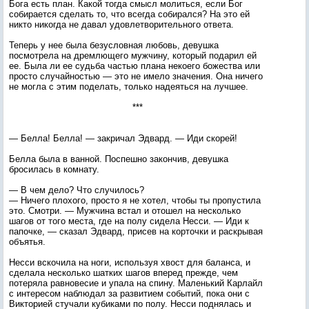
Бога есть план. Какой тогда смысл молиться, если Бог
собирается сделать то, что всегда собирался? На это ей
никто никогда не давал удовлетворительного ответа.
Теперь у нее была безусловная любовь, девушка
посмотрела на дремлющего мужчину, который подарил ей
ее. Была ли ее судьба частью плана некоего божества или
просто случайностью — это не имело значения. Она ничего
не могла с этим поделать, только надеяться на лучшее.
***
— Белла! Белла! — закричал Эдвард. — Иди скорей!
Белла была в ванной. Поспешно закончив, девушка
бросилась в комнату.
— В чем дело? Что случилось?
— Ничего плохого, просто я не хотел, чтобы ты пропустила
это. Смотри. — Мужчина встал и отошел на несколько
шагов от того места, где на полу сидела Несси. — Иди к
папочке, — сказал Эдвард, присев на корточки и раскрывая
объятья.
Несси вскочила на ноги, используя хвост для баланса, и
сделала несколько шатких шагов вперед прежде, чем
потеряла равновесие и упала на спину. Маленький Карлайл
с интересом наблюдал за развитием событий, пока они с
Викторией стучали кубиками по полу. Несси поднялась и