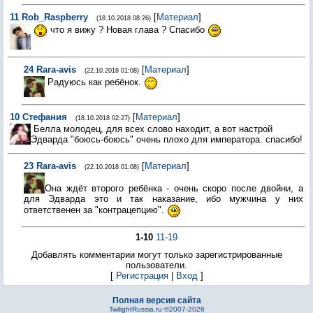
11
Rob_Raspberry
[
Материал
]
(18.10.2018 08:26)
что я вижу ? Новая глава ? Спасибо
24
Rara-avis
[
Материал
]
(22.10.2018 01:08)
Радуюсь как ребёнок.
10
Стефания
[
Материал
]
(18.10.2018 02:27)
Белла молодец, для всех слово находит, а вот настрой
Эдварда "боюсь-боюсь" очень плохо для императора. спасибо!
23
Rara-avis
[
Материал
]
(22.10.2018 01:08)
Она ждёт второго ребёнка - очень скоро после двойни, а
для Эдварда это и так наказание, ибо мужчина у них
ответственен за "контрацепцию".
1-10
11-19
Добавлять комментарии могут только зарегистрированные
пользователи.
[
Регистрация
|
Вход
]
Полная версия сайта
TwilightRussia.ru ©2007-2026