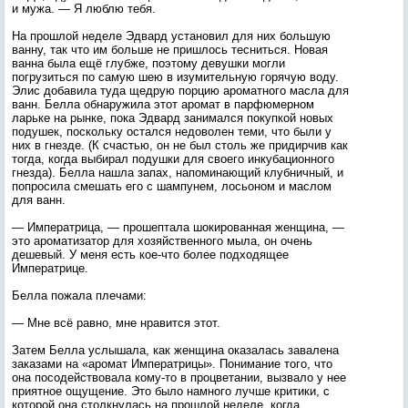
и мужа. — Я люблю тебя.
На прошлой неделе Эдвард установил для них большую
ванну, так что им больше не пришлось тесниться. Новая
ванна была ещё глубже, поэтому девушки могли
погрузиться по самую шею в изумительную горячую воду.
Элис добавила туда щедрую порцию ароматного масла для
ванн. Белла обнаружила этот аромат в парфюмерном
ларьке на рынке, пока Эдвард занимался покупкой новых
подушек, поскольку остался недоволен теми, что были у
них в гнезде. (К счастью, он не был столь же придирчив как
тогда, когда выбирал подушки для своего инкубационного
гнезда). Белла нашла запах, напоминающий клубничный, и
попросила смешать его с шампунем, лосьоном и маслом
для ванн.
— Императрица, — прошептала шокированная женщина, —
это ароматизатор для хозяйственного мыла, он очень
дешевый. У меня есть кое-что более подходящее
Императрице.
Белла пожала плечами:
— Мне всё равно, мне нравится этот.
Затем Белла услышала, как женщина оказалась завалена
заказами на «аромат Императрицы». Понимание того, что
она посодействовала кому-то в процветании, вызвало у нее
приятное ощущение. Это было намного лучше критики, с
которой она столкнулась на прошлой неделе, когда