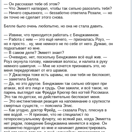
— Он рассказал тебе об этом?
— Что Эмметт натворил, чтобы так сильно разозлить тебя?
— Ничего серьезного, — беззаботно ответила Розали, — но
он точно не сделает этого снова.
Белле было очень любопытно, но она не стала давить.
— Извини, что приходится работать с Бенджамином.
— Работа с ним — это ещё ничего, — призналась Роуз, —
но я просто... ну, мне немного не по себе от него. Думаю, он
подкатывает ко мне.
— В самом деле? Эмметт знает?
— Очевидно, нет, поскольку Бенджамин всё ещё жив. —
Роуз окунула голову, намачивая волосы, и налила в руку
немного шампуня. — Мне не хочется признавать это, но
меня передергивает от его шрамов.
— У Джаспера тоже есть шрамы, но они тебя не беспокоят,
— заметила Белла.
— Да, но это другое. Бенджамин так сильно обгорел при
атаках, всё его лицо и грудь. Они зажили, и всё такое, но
парень выглядит как Фредди Крюгер без когтей Росомахи.
Это так по-детски, но действительно беспокоит меня.
— Это инстинктивная реакция на напоминание о хрупкости
смертных существ, — пояснила Элис.
— Как угодно, доктор Фрейд, — сказала Роуз, плеснув в
нее водой. — Я признаю, что не специалист по
гетеросексуальному флирту, но всякий раз, когда Эмметта
нет рядом, поведение Бенджамина меняется в корне. Он
незаметно подходит ко мне и начинает демонстрировать