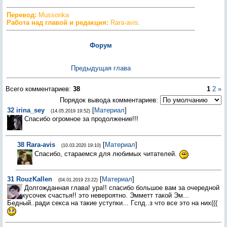
Перевод:
Mussonka
Работа над главой и редакция:
Rara-avis.
Форум
Предыдущая глава
Всего комментариев
:
38
1
2
»
Порядок вывода комментариев:
32
irina_sey
[
Материал
]
(14.05.2019 19:52)
Спасибо огромное за продолжение!!!
38
Rara-avis
[
Материал
]
(10.03.2020 19:10)
Спасибо, стараемся для любимых читателей.
31
RouzKallen
[
Материал
]
(04.01.2019 23:22)
Долгожданная глава! ура!! спасибо большое вам за очередной
кусочек счастья!! это невероятно. Эмметт такой Эм...
Бедный..ради секса на такие уступки... Гспд..з что все это на них(((