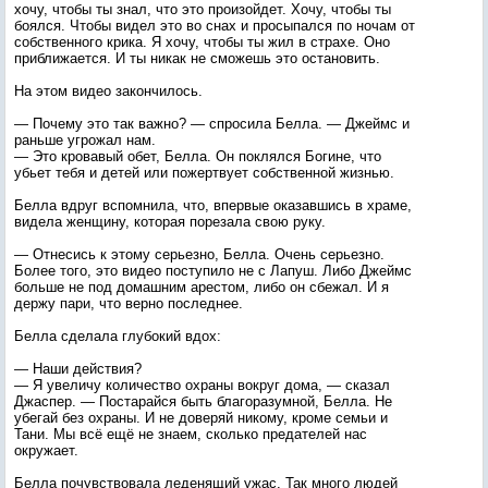
хочу, чтобы ты знал, что это произойдет. Хочу, чтобы ты
боялся. Чтобы видел это во снах и просыпался по ночам от
собственного крика. Я хочу, чтобы ты жил в страхе. Оно
приближается. И ты никак не сможешь это остановить.
На этом видео закончилось.
— Почему это так важно? — спросила Белла. — Джеймс и
раньше угрожал нам.
— Это кровавый обет, Белла. Он поклялся Богине, что
убьет тебя и детей или пожертвует собственной жизнью.
Белла вдруг вспомнила, что, впервые оказавшись в храме,
видела женщину, которая порезала свою руку.
— Отнесись к этому серьезно, Белла. Очень серьезно.
Более того, это видео поступило не с Лапуш. Либо Джеймс
больше не под домашним арестом, либо он сбежал. И я
держу пари, что верно последнее.
Белла сделала глубокий вдох:
— Наши действия?
— Я увеличу количество охраны вокруг дома, — сказал
Джаспер. — Постарайся быть благоразумной, Белла. Не
убегай без охраны. И не доверяй никому, кроме семьи и
Тани. Мы всё ещё не знаем, сколько предателей нас
окружает.
Белла почувствовала леденящий ужас. Так много людей