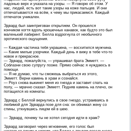
ладонью верх и указала на узоры. — Я говорю об этом. У
нас, людей, есть вот такие узоры на коже пальцев. И они
отпечатываются на всём, к чему мы прикасаемся. Каждый
отпечаток уникален.
Эдвард был заинтригован открытием. Он прошелся
кончиком когтя вдоль крошечных канавок, как будто это был
маленький лабиринт. Белла вздрогнула от необычного
эротического ощущения.
— Каждая частичка тебя украшена, — восхитился мужчина.
— Какие милые узорчики. Каждый день я вижу в тебе что-то
новое и прекрасное.
— Эдвард, пожалуйста, — упрашивал брата Эмметт. —
Соблазни свою супругу позже. Прямо сейчас я нуждаюсь в
помощи.
— Я не думаю, что ты сможешь выбраться из этого,
Эмметт. Верни камень в храм и сознайся.
— Роуз снова выкинет меня из гнезда и заставит спать на
полу, — мрачно сказал Эмметт. Подняв камень на плечо, он
потащился из комнаты.
Эдвард с Беллой вернулись в свое гнездо, устраиваясь в
любимой для Эдварда позе для сна: он обнимал жену со
спины, уткнувшись лицом ей в шею.
— Эдвард, почему ты не хотел сегодня идти в храм?
Эдвард заговорил через мгновение, его голос был
настолько тихим и низким, что Белла с трудом расслышала