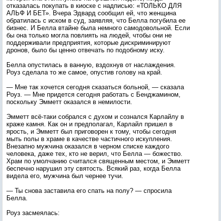
отказалась покупать в киоске с надписью: «ТОЛЬКО ДЛЯ
АЛЬФ И БЕТ». Вчера Эдвард сообщил ей, что женщина
обратилась с иском в суд, заявляя, что Белла погубила ее
бизнес. И Белла втайне была немного самодовольной. Если
бы она только могла повлиять на людей, чтобы они не
поддерживали предприятия, которые дискриминируют
дронов, было бы ценно отвечать по подобному иску.
Белла опустилась в ванную, вздохнув от наслаждения.
Роуз сделала то же самое, опустив голову на край.
— Мне так хочется сегодня сказаться больной, — сказала
Роуз. — Мне придется сегодня работать с Бенджамином,
поскольку Эмметт оказался в немилости.
Эмметт всё-таки собрался с духом и сознался Карлайлу в
краже камня. Как он и предполагал, Карлайл пришел в
ярость, и Эмметт был приговорен к тому, чтобы сегодня
мыть полы в храме в качестве частичного искупления.
Внезапно мужчина оказался в черном списке каждого
человека, даже тех, кто не верил, что Белла — божество.
Храм по умолчанию считался священным местом, и Эмметт
беспечно нарушил эту святость. Всякий раз, когда Белла
видела его, мужчина был чернее тучи.
— Ты снова заставила его спать на полу? — спросила
Белла.
Роуз засмеялась: