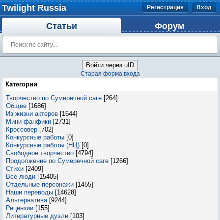
Twilight Russia
Регистрация
Вход
Статьи
Форум
Войти через uID
Старая форма входа
Категории
Творчество по Сумеречной саге
[264]
Общее
[1686]
Из жизни актеров
[1644]
Мини-фанфики
[2731]
Кроссовер
[702]
Конкурсные работы
[0]
Конкурсные работы (НЦ)
[0]
Свободное творчество
[4794]
Продолжение по Сумеречной саге
[1266]
Стихи
[2409]
Все люди
[15405]
Отдельные персонажи
[1455]
Наши переводы
[14628]
Альтернатива
[9244]
Рецензии
[155]
Литературные дуэли
[103]