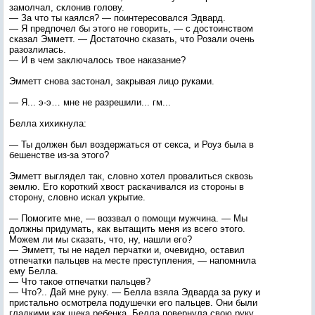
замолчал, склонив голову.
— За что ты каялся? — поинтересовался Эдвард.
— Я предпочел бы этого не говорить, — с достоинством
сказал Эмметт. — Достаточно сказать, что Розали очень
разозлилась.
— И в чем заключалось твое наказание?
Эмметт снова застонал, закрывая лицо руками.
— Я... э-э… мне не разрешили... гм...
Белла хихикнула:
— Ты должен был воздержаться от секса, и Роуз была в
бешенстве из-за этого?
Эмметт выглядел так, словно хотел провалиться сквозь
землю. Его короткий хвост раскачивался из стороны в
сторону, словно искал укрытие.
— Помогите мне, — воззвал о помощи мужчина. — Мы
должны придумать, как вытащить меня из всего этого.
Можем ли мы сказать, что, ну, нашли его?
— Эмметт, ты не надел перчатки и, очевидно, оставил
отпечатки пальцев на месте преступления, — напомнила
ему Белла.
— Что такое отпечатки пальцев?
— Что?.. Дай мне руку. — Белла взяла Эдварда за руку и
пристально осмотрела подушечки его пальцев. Они были
гладкими как щека ребенка. Белла повернула свою руку