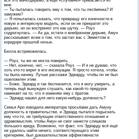
всё это мачо-дерьмо, а ещё «случайно» прикасается ко
мне.
— Ты пыталась говорить ему о том, что ты лесбиянка? И
замужем?
— Я попыталась сказать, что превращу его конечности в
новую и интересную модель, если он не прекратит это
дерьмо, но он воспринял это как шутку. — Роуз
содрогнулась. — Ах да, кстати о внебрачном дерьме, Амун
рассказывает всем о том, что застал вас с Эмметтом в
коридоре прошлой ночью.
Белла встревожилась.
— Роуз, ты же не могла поверить…
— Нет, конечно, нет, — сказала Роуз. — И я не думаю, что
хоть кто-то верит в его инсинуации. Я просто хотела, чтобы
ты была начеку. Лучше расскажи Эдварду, чтобы он не был
ошеломлен этим.
— Боже, Эдвард и так беспокоится, что я могу умереть, а
теперь ещё вынужден слушать, как какой-то придурок
намекает на то, что я изменяю ему с братом.
— Эдвард нашел для него какую-нибудь должность?
Семья Аро изводила императора просьбами дать Амуну
должность в правительстве, и Эдвард пытался подыскать
ему что-то, не требующее ответственного отношения и
здравомыслия, чтобы Амун не смог нанести слишком
большого вреда. Возможно, тот факт, что Эдварду всё ещё
не удалось найти ничего, соответствующего этим
критериям, был доказательством эффективности