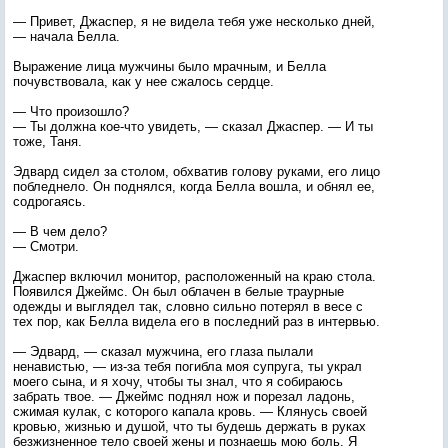
— Привет, Джаспер, я не видела тебя уже несколько дней,
— начала Белла.
Выражение лица мужчины было мрачным, и Белла
почувствовала, как у нее сжалось сердце.
— Что произошло?
— Ты должна кое-что увидеть, — сказал Джаспер. — И ты
тоже, Таня.
Эдвард сидел за столом, обхватив голову руками, его лицо
побледнело. Он поднялся, когда Белла вошла, и обнял ее,
содрогаясь.
— В чем дело?
— Смотри.
Джаспер включил монитор, расположенный на краю стола.
Появился Джеймс. Он был облачен в белые траурные
одежды и выглядел так, словно сильно потерял в весе с
тех пор, как Белла видела его в последний раз в интервью.
— Эдвард, — сказал мужчина, его глаза пылали
ненавистью, — из-за тебя погибла моя супруга, ты украл
моего сына, и я хочу, чтобы ты знал, что я собираюсь
забрать твое. — Джеймс поднял нож и порезал ладонь,
сжимая кулак, с которого капала кровь. — Клянусь своей
кровью, жизнью и душой, что ты будешь держать в руках
безжизненное тело своей жены и познаешь мою боль. Я