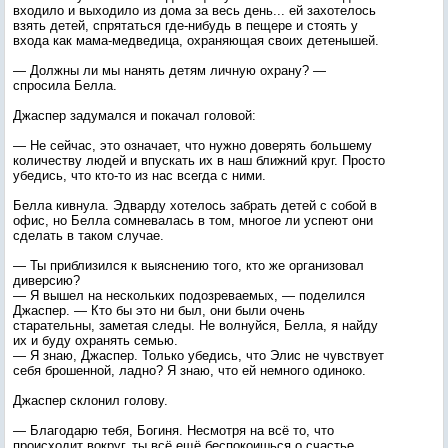
входило и выходило из дома за весь день... ей захотелось
взять детей, спрятаться где-нибудь в пещере и стоять у
входа как мама-медведица, охраняющая своих детенышей.
— Должны ли мы нанять детям личную охрану? —
спросила Белла.
Джаспер задумался и покачал головой:
— Не сейчас, это означает, что нужно доверять большему
количеству людей и впускать их в наш ближний круг. Просто
убедись, что кто-то из нас всегда с ними.
Белла кивнула. Эдварду хотелось забрать детей с собой в
офис, но Белла сомневалась в том, многое ли успеют они
сделать в таком случае.
— Ты приблизился к выяснению того, кто же организовал
диверсию?
— Я вышел на нескольких подозреваемых, — поделился
Джаспер. — Кто бы это ни был, они были очень
старательны, заметая следы. Не волнуйся, Белла, я найду
их и буду охранять семью.
— Я знаю, Джаспер. Только убедись, что Элис не чувствует
себя брошенной, ладно? Я знаю, что ей немного одиноко.
Джаспер склонил голову.
— Благодарю тебя, Богиня. Несмотря на всё то, что
происходит вокруг, ты всё ещё беспокоишься о счастье