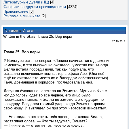
Литературные дуэли (НЦ)
[4]
Фанфики по другим произведениям
[4324]
Правописание
[3]
Реклама в мини-чате
[2]
»
Главная
Статьи
Written in the Stars. Глава 25. Вор веры
17.10.2018
Глава 25. Вор веры
У Вольтури есть поговорка: «Лавина начинается с движения
камешка», и это выражение оказалось уместно как никогда.
Белла встала посреди ночи, так как подумала, что
оставила включенным компьютер в офисе Аро. (Она всё
ещё не считала это место их с Эдвардом собственностью).
Таня, дремавшая в коридоре, последовала за ней.
Девушка буквально налетела на Эмметта. Мужчина был с
ног до головы одет во всё черное, его лицо было
перемазано пылью, и Белла не заметила его идущим по
коридору. Раздался громкий удар, когда Эмметт выронил
свою ношу. И выглядел он при этом чертовски виноватым.
— Не ожидала встретить тебя здесь, — сказала Белла,
растягивая слова. — Что ты задумал, Эмметт?
— Н-ничего, — ответил тот, нервно озираясь.