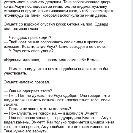
устремился в комнату девушки. Таня заблокировала дверь,
когда Амун последовал за ними. Белла видела мужчину
стоящим снаружи и вытягивающим шею, чтобы рассмотреть
что-нибудь за Таней, которая захлопнула за ними дверь.
Эмметт со вздохом опустил кусок бетона на пол. Эдвард
сел, потирая глаза.
— Что здесь происходит?
— Твой брат решил попробовать свои силы в краже со
взломом. Кстати, а где Роуз? Такие выходки в ее стиле.
— У Роуз есть своя улица?
«Идиомы, идиотка», — напомнила сама себе Белла.
— Я имею в виду, что в нечто подобном она захотела бы
участвовать.
Эмметт неловко поерзал.
— Она не одобряет этого?
— Гм... Нет, не думаю, что Роуз одобрит. Она говорит, что
люди должны иметь возможность поклоняться тебе, если
захотят.
— Розали не знает, что ты делаешь?
— Пожалуйста, не говори ей, — взмолился Эмметт.
— Она всё равно узнает, — предупредила Белла. — Амун
видел камень, Эмметт. Как только поднимется шумиха из-за
того, что он пропал, Амун поймет, что его взял именно ты.
Тебе нужно его вернуть.