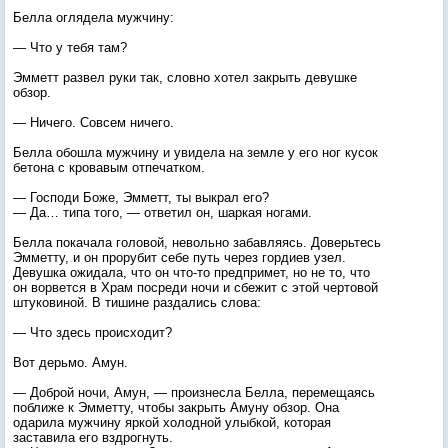
Белла оглядела мужчину:
— Что у тебя там?
Эмметт развел руки так, словно хотел закрыть девушке
обзор.
— Ничего. Совсем ничего.
Белла обошла мужчину и увидела на земле у его ног кусок
бетона с кровавым отпечатком.
— Господи Боже, Эмметт, ты выкрал его?
— Да… типа того, — ответил он, шаркая ногами.
Белла покачала головой, невольно забавляясь. Доверьтесь
Эмметту, и он прорубит себе путь через гордиев узел.
Девушка ожидала, что он что-то предпримет, но не то, что
он ворвется в Храм посреди ночи и сбежит с этой чертовой
штуковиной. В тишине раздались слова:
— Что здесь происходит?
Вот дерьмо. Амун.
— Доброй ночи, Амун, — произнесла Белла, перемещаясь
поближе к Эмметту, чтобы закрыть Амуну обзор. Она
одарила мужчину яркой холодной улыбкой, которая
заставила его вздрогнуть.