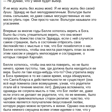
— Не думаю, что у меня будет выбор.
Я не могу жить без жизни моей. Я не могу жить без своей
души.
Эдвард не был мелодраматичным. Вольтури были
очень сильными, но даже самых могущественных из них
могло убить горе. Они просто чахли. Вольтури называли это
угасанием.
Впервые за многие годы Белле хотелось верить в Бога.
Было бы столь утешительно верить, что она может
попросить божество спасти Эдварда, если с ней случится
самое страшное, быть в состоянии отбросить свое
беспокойство с мыслью о том, что Бог позаботится о нас.
Белле хотелось, чтобы она могла разглядеть план за всем
этим хаосом и увидеть милосердие и сострадание, о
которых говорил Карлайл.
Белле хотелось, чтобы она могла поверить, но не было
ничего, кроме пустоты, там, где должна была находиться ее
вера. Было ли там когда-нибудь что-то? Она утратила веру
в Бога примерно в то же самое время, когда обнаружила,
что Санта-Клауса в действительности не существует (она
всё ещё помнила свое возмущение, узнав, что родители
лгали ей в течение многих лет). Девушка вспомнила, что
однажды ее согрела мысль о том, что Бог любит ее, даже
если этого не делают ее родители, что, по ее мнению, было
одной из привлекательных сторон религии: чувство, что
человек является получателем безусловной любви,
которую редко можно встретить в жизни. Однако она всегда
была немного смущена всеми этими идеями о том, что у