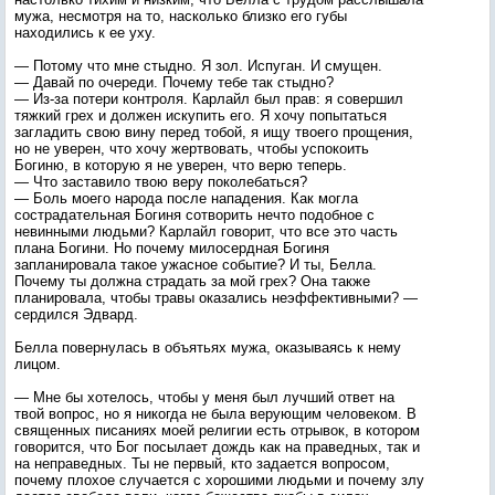
мужа, несмотря на то, насколько близко его губы
находились к ее уху.
— Потому что мне стыдно. Я зол. Испуган. И смущен.
— Давай по очереди. Почему тебе так стыдно?
— Из-за потери контроля. Карлайл был прав: я совершил
тяжкий грех и должен искупить его. Я хочу попытаться
загладить свою вину перед тобой, я ищу твоего прощения,
но не уверен, что хочу жертвовать, чтобы успокоить
Богиню, в которую я не уверен, что верю теперь.
— Что заставило твою веру поколебаться?
— Боль моего народа после нападения. Как могла
сострадательная Богиня сотворить нечто подобное с
невинными людьми? Карлайл говорит, что все это часть
плана Богини. Но почему милосердная Богиня
запланировала такое ужасное событие? И ты, Белла.
Почему ты должна страдать за мой грех? Она также
планировала, чтобы травы оказались неэффективными? —
сердился Эдвард.
Белла повернулась в объятьях мужа, оказываясь к нему
лицом.
— Мне бы хотелось, чтобы у меня был лучший ответ на
твой вопрос, но я никогда не была верующим человеком. В
священных писаниях моей религии есть отрывок, в котором
говорится, что Бог посылает дождь как на праведных, так и
на неправедных. Ты не первый, кто задается вопросом,
почему плохое случается с хорошими людьми и почему злу