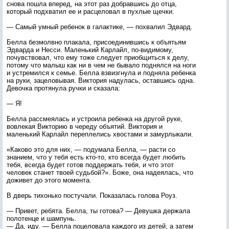
снова пошла вперед, на этот раз добравшись до отца,
который подхватил ее и расцеловал в пухлые щечки.
— Самый умный ребенок в галактике, — похвалил Эдвард.
Белла безмолвно плакала, присоединившись к объятьям
Эдварда и Несси. Маленький Карлайл, по-видимому,
почувствовал, что ему тоже следует приобщиться к делу,
потому что малыш как ни в чем не бывало поднялся на ноги
и устремился к семье. Белла взвизгнула и подняла ребенка
на руки, зацеловывая. Виктория надулась, оставшись одна.
Девочка протянула ручки и сказала:
— Я!
Белла рассмеялась и устроила ребенка на другой руке,
вовлекая Викторию в череду объятий. Виктория и
маленький Карлайл переплелись хвостами и замурлыкали.
«Каково это для них, — подумала Белла, — расти со
знанием, что у тебя есть кто-то, кто всегда будет любить
тебя, всегда будет готов поддержать тебя, и что этот
человек станет твоей судьбой?». Боже, она надеялась, что
доживет до этого момента.
В дверь тихонько постучали. Показалась голова Роуз.
— Привет, ребята. Белла, ты готова? — Девушка держала
полотенце и шампунь.
— Да, иду. — Белла поцеловала каждого из детей, а затем