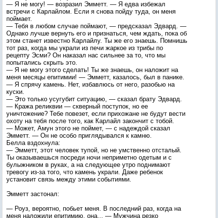
— Я не могу! — возразил Эмметт. — Я едва избежал
встречи с Карлайлом. Если я снова пойду туда, он меня
поймает.
— Тебя в любом случае поймают, — предсказал Эдвард. —
Однако лучше вернуть его и признаться, чем ждать, пока об
этом станет известно Карлайлу. Ты же его знаешь. Помнишь
тот раз, когда мы украли из печи жаркое из трибы по
рецепту Эсми? Он наказал нас сильнее за то, что мы
попытались скрыть это.
— Я не могу этого сделать! Ты же знаешь, он наложит на
меня месяцы епитимии! — Эмметт, казалось, был в панике.
— Я спрячу камень. Нет, избавлюсь от него, разобью на
куски.
— Это только усугубит ситуацию, — сказал брату Эдвард.
— Кража реликвии — скверный поступок, но ее
уничтожение? Тебе повезет, если прихожане не будут вести
охоту на тебя после того, как Карлайл закончит с тобой.
— Может, Амун этого не поймет, — с надеждой сказал
Эмметт. — Он не особо приглядывался к камню.
Белла вздохнула:
— Эмметт, этот человек тупой, но не умственно отсталый.
Ты оказываешься посреди ночи неприметно одетым и с
булыжником в руках, а на следующее утро поднимают
тревогу из-за того, что камень украли. Даже ребенок
установит связь между этими событиями.
Эмметт застонал:
— Роуз, вероятно, побьет меня. В последний раз, когда на
меня наложили епитимию, она... — Мужчина резко