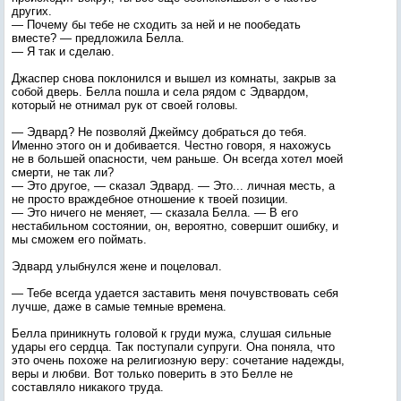
других.
— Почему бы тебе не сходить за ней и не пообедать
вместе? — предложила Белла.
— Я так и сделаю.
Джаспер снова поклонился и вышел из комнаты, закрыв за
собой дверь. Белла пошла и села рядом с Эдвардом,
который не отнимал рук от своей головы.
— Эдвард? Не позволяй Джеймсу добраться до тебя.
Именно этого он и добивается. Честно говоря, я нахожусь
не в большей опасности, чем раньше. Он всегда хотел моей
смерти, не так ли?
— Это другое, — сказал Эдвард. — Это... личная месть, а
не просто враждебное отношение к твоей позиции.
— Это ничего не меняет, — сказала Белла. — В его
нестабильном состоянии, он, вероятно, совершит ошибку, и
мы сможем его поймать.
Эдвард улыбнулся жене и поцеловал.
— Тебе всегда удается заставить меня почувствовать себя
лучше, даже в самые темные времена.
Белла приникнуть головой к груди мужа, слушая сильные
удары его сердца. Так поступали супруги. Она поняла, что
это очень похоже на религиозную веру: сочетание надежды,
веры и любви. Вот только поверить в это Белле не
составляло никакого труда.