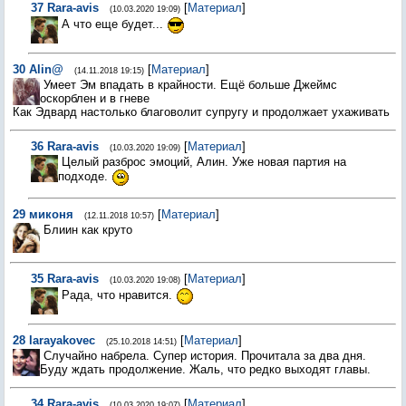
37
Rara-avis
[
Материал
]
(10.03.2020 19:09)
А что еще будет...
30
Alin@
[
Материал
]
(14.11.2018 19:15)
Умеет Эм впадать в крайности. Ещё больше Джеймс
оскорблен и в гневе
Как Эдвард настолько благоволит супругу и продолжает ухаживать
36
Rara-avis
[
Материал
]
(10.03.2020 19:09)
Целый разброс эмоций, Алин. Уже новая партия на
подходе.
29
миконя
[
Материал
]
(12.11.2018 10:57)
Блиин как круто
35
Rara-avis
[
Материал
]
(10.03.2020 19:08)
Рада, что нравится.
28
larayakovec
[
Материал
]
(25.10.2018 14:51)
Случайно набрела. Супер история. Прочитала за два дня.
Буду ждать продолжение. Жаль, что редко выходят главы.
34
Rara-avis
[
Материал
]
(10.03.2020 19:07)