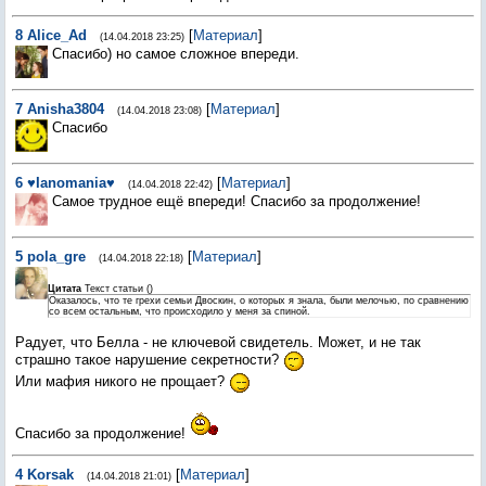
8
Alice_Ad
[
Материал
]
(14.04.2018 23:25)
Спасибо) но самое сложное впереди.
7
Anisha3804
[
Материал
]
(14.04.2018 23:08)
Спасибо
6
♥Ianomania♥
[
Материал
]
(14.04.2018 22:42)
Самое трудное ещё впереди! Спасибо за продолжение!
5
pola_gre
[
Материал
]
(14.04.2018 22:18)
Цитата
Текст статьи
(
)
Оказалось, что те грехи семьи Двоскин, о которых я знала, были мелочью, по сравнению
со всем остальным, что происходило у меня за спиной.
Радует, что Белла - не ключевой свидетель. Может, и не так
страшно такое нарушение секретности?
Или мафия никого не прощает?
Спасибо за продолжение!
4
Korsak
[
Материал
]
(14.04.2018 21:01)