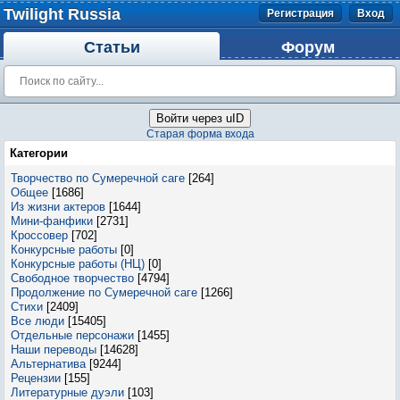
Twilight Russia
Регистрация
Вход
Статьи
Форум
Войти через uID
Старая форма входа
Категории
Творчество по Сумеречной саге
[264]
Общее
[1686]
Из жизни актеров
[1644]
Мини-фанфики
[2731]
Кроссовер
[702]
Конкурсные работы
[0]
Конкурсные работы (НЦ)
[0]
Свободное творчество
[4794]
Продолжение по Сумеречной саге
[1266]
Стихи
[2409]
Все люди
[15405]
Отдельные персонажи
[1455]
Наши переводы
[14628]
Альтернатива
[9244]
Рецензии
[155]
Литературные дуэли
[103]