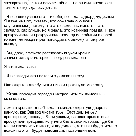
засекречено, – это и сейчас тайна, – но он был впечатлен
тем, что ему удалось узнать.
- Я все еще узнаю его… и себя, но… да. Эдвард чудесный.
Я даже не могу сказать, что сожалею обо всем
случившемся, потому что это свело нас вместе, - это
звучало, как клише, но я знала, это истинная правда. Я все
прокручивала и прокручивала последние события в своей
голове, но каждый раз приходила к одному и тому же
выводу.
- Вы, двое, сможете рассказать внукам крайне
занимательную историю, - поддразнила она.
Я закатила глаза.
- Я не загадываю настолько далеко вперед.
Она открыла две бутылки пива и протянула мне одну.
- Жизнь проходит гораздо быстрее, чем ты думаешь, -
сказала она.
Лежа в кровати, я наблюдала сквозь открытую дверь в
ванную, как Эдвард чистит зубы. Этот дом не был
просторным, проходы были узкими, на некоторых стенах
проступали трещины, но у него была своя история. Где бы
мы ни оказались в итоге, я надеялась, что наш будет чем-то
похож на этот, будет напоминать настоящий дом.