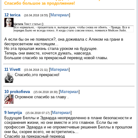
Спасибо большое за продолжение!
12
terica
[
Материал
]
(16.04.2018 19:55)
Цитата
Текст статьи
(
)
Все нормально, - прошептала я, вытирая руки, чтобы снова ее обнять. - Правда. Все в
порядке.Было не всегда плохо. А когда стало совсем плохо, появился Мейсен Хейл.
А если бы он не появился?, она доживала с Алеком на грани в
беспросветном настоящем...
Но эта прошлая жизнь стала уроком на будущее.
Теперь они вместе, хочется думать, навсегда.
Большое спасибо за прекрасный перевод новой главы.
11
Vivett
[
Материал
]
(15.04.2018 21:11)
Спасибо,это прекрасно!
10
prokofieva
[
Материал
]
(15.04.2018 18:30)
Огромное спасибо за главу .
9
lenyrija
[
Материал
]
(15.04.2018 07:17)
Будущее Беллы и Эдварда неопределенно в плане безопасности и
сохранения жизни, но они вместе и это главное. Если бы не
профессия Эдварда и не опрометчивые решения Беллы в прошлом
они бы, скорее всего, не встретились...
Спасибо за прекрасный перевод