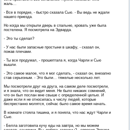
жаль…
- Все в порядке, - быстро сказала Сью. - Вы ведь не ждали
нашего приезда.
Но когда мы открыли дверь в спальню, кровать уже была
постелена. Я посмотрела на Эдварда.
- Это ты сделал?
- У нас были запасные простыни в шкафу, - сказал он,
пожав плечами.
- Ты все продумал, - прошептала я, когда Чарли и Сью
вышли.
- Это самое малое, что я мог сделать, - сказал он, внезапно
став серьезным. - Это были… тяжелые несколько лет.
Мы посмотрели друг на друга, на самом деле посмотрели,
и я знала, что он видит меня. Не было никаких сомнений,
что он был послан мне свыше с определенной целью. И
даже если я не относилась к числу людей, которые
беспрестанно молятся, сейчас было самое время начать.
В комнате стояла тишина, и я поняла, что нас ждут Чарли и
Сью.
- Белла заготовила кучу еды на завтра, но мы можем
сделать сэндвичи. Вы, ребята, голодны? - спросил Эдвард.