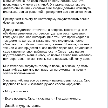
были мелочью, по сравнению со всем остальным, что
происходило у меня за спиной. Я гадала, насколько же
далеко они зашли и сколько еще людей должны исчезнуть
или оказаться за решеткой, прежде чем все это закончится.
Прежде чем я смогу по-настоящему почувствовать себя в
безопасности.
Эдвард продолжал отвечать на вопросы моего отца, они
оба были увлечены разговором. Детали расследования,
конфиденциальная информация о том, что происходило в
том доме на холме, а также все, что случилось после
убийства… это было слишком для меня. Я знала, что мне
так или иначе придется снова пройти через это, слушание в
суде стремительно приближалось, и Эммет уже начал
подготавливать меня к нему, но прямо сейчас мне хотелось
притвориться, что моя жизнь была нормальной, как у всех.
Мне хотелось засунуть голову в песок, в облака, да хоть
куда-нибудь, где мне не придется погружаться в пучину
жутких воспоминаний.
Я встала, убрала все со стола и начала мыть посуду. Сью
подошла ко мне и закатала рукава своего кардигана.
- Могу я помочь?
- Все в порядке, Сью, - сказала я. - Посуды немного.
- Давай, я буду вытирать.