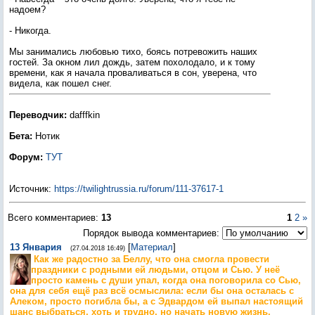
надоем?
- Никогда.
Мы занимались любовью тихо, боясь потревожить наших
гостей. За окном лил дождь, затем похолодало, и к тому
времени, как я начала проваливаться в сон, уверена, что
видела, как пошел снег.
Переводчик:
dafffkin
Бета:
Нотик
Форум:
ТУТ
Источник
:
https://twilightrussia.ru/forum/111-37617-1
Всего комментариев
:
13
1
2
»
Порядок вывода комментариев:
13
Январия
[
Материал
]
(27.04.2018 16:49)
Как же радостно за Беллу, что она смогла провести
праздники с родными ей людьми, отцом и Сью. У неё
просто камень с души упал, когда она поговорила со Сью,
она для себя ещё раз всё осмыслила: если бы она осталась с
Алеком, просто погибла бы, а с Эдвардом ей выпал настоящий
шанс выбраться, хоть и трудно, но начать новую жизнь.