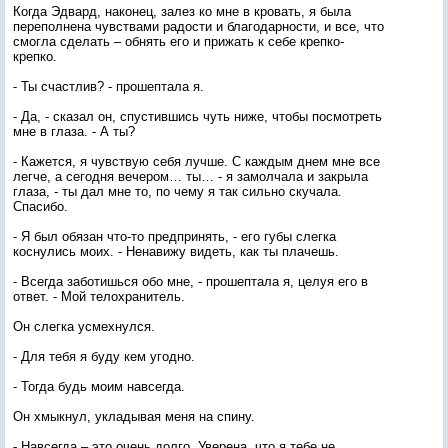
Когда Эдвард, наконец, залез ко мне в кровать, я была
переполнена чувствами радости и благодарности, и все, что
смогла сделать – обнять его и прижать к себе крепко-
крепко.
- Ты счастлив? - прошептала я.
- Да, - сказал он, спустившись чуть ниже, чтобы посмотреть
мне в глаза. - А ты?
- Кажется, я чувствую себя лучше. С каждым днем мне все
легче, а сегодня вечером… ты… - я замолчала и закрыла
глаза, - ты дал мне то, по чему я так сильно скучала.
Спасибо.
- Я был обязан что-то предпринять, - его губы слегка
коснулись моих. - Ненавижу видеть, как ты плачешь.
- Всегда заботишься обо мне, - прошептала я, целуя его в
ответ. - Мой телохранитель.
Он слегка усмехнулся.
- Для тебя я буду кем угодно.
- Тогда будь моим навсегда.
Он хмыкнул, укладывая меня на спину.
- Навсегда – это очень долго. Уверена, что я тебе не