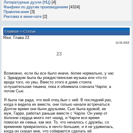
Литературные дуэли (НЦ)
[4]
Фанфики по другим произведениям
[4324]
Правописание
[3]
Реклама в мини-чате
[2]
»
Главная
Статьи
Rise. Глава 23
14.04.2018
23
Возможно, если бы все было иначе, более нормально, у нас
с Эдвардом была бы рождественская музыка или что-то
вроде того, но увы. Вместо этого в доме стояла
оглушительная тишина, пока я обнимала сначала Чарли, а
потом Сью.
Я была так рада, что мой отец был с ней. В последний раз,
когда я видела их вместе, они только начали встречаться.
Долгое время они были друзьями, Сью была вдовой, ее
муж, Гарри, работал раньше вместе с Чарли. Он умер от
болезни сердца много лет назад, и Чарли все время
помогал ее семье, как мог. То, что началось с дружбы, со
временем превратилось в нечто большее, и я не удивилась,
когда он сказал мне, что собирается сделать ей