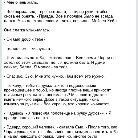
- Мне очень жаль.
- Все нормально, - прошептала я, вытирая руки, чтобы
снова ее обнять. - Правда. Все в порядке.Было не всегда
плохо. А когда стало совсем плохо, появился Мейсен Хейл.
Она слегка улыбнулась.
- Он был добр к тебе?
- Более чем, - кивнула я.
- Я молилась за тебя, - сказала она. - Все время. Чарли не
хотел об этом слышать, но… я должна была. И даже
сейчас, Белла. Я молюсь за тебя.
- Спасибо, Сью. Мне это нужно. Нам всем это нужно.
- Не хочу, чтобы ты думала, что я недооцениваю
произошедшее с тобой, но иногда плохие вещи приносят
отличные результаты, понимаешь? Мы просто должны
иметь немного веры. Даже в такой ситуации, - она
взмахнула руками. - Все хорошо, что хорошо кончается.
- Надеюсь, - я повесила полотенце на ручку духовки. - Я
правда надеюсь на это.
- Эдвард хороший человек, - сказала Сью. - После того, как
Чарли узнал, что ты в больнице, он съездил навестить тебя
и начал наводить справки. Конечно, многое было