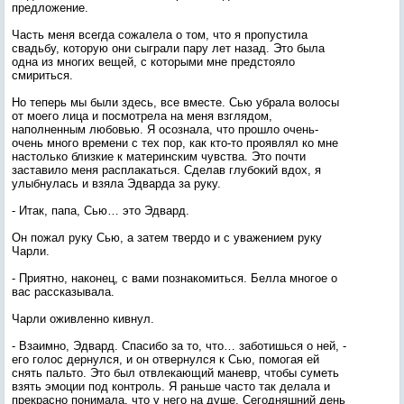
предложение.
Часть меня всегда сожалела о том, что я пропустила
свадьбу, которую они сыграли пару лет назад. Это была
одна из многих вещей, с которыми мне предстояло
смириться.
Но теперь мы были здесь, все вместе. Сью убрала волосы
от моего лица и посмотрела на меня взглядом,
наполненным любовью. Я осознала, что прошло очень-
очень много времени с тех пор, как кто-то проявлял ко мне
настолько близкие к материнским чувства. Это почти
заставило меня расплакаться. Сделав глубокий вдох, я
улыбнулась и взяла Эдварда за руку.
- Итак, папа, Сью… это Эдвард.
Он пожал руку Сью, а затем твердо и с уважением руку
Чарли.
- Приятно, наконец, с вами познакомиться. Белла многое о
вас рассказывала.
Чарли оживленно кивнул.
- Взаимно, Эдвард. Спасибо за то, что… заботишься о ней, -
его голос дернулся, и он отвернулся к Сью, помогая ей
снять пальто. Это был отвлекающий маневр, чтобы суметь
взять эмоции под контроль. Я раньше часто так делала и
прекрасно понимала, что у него на душе. Сегодняшний день