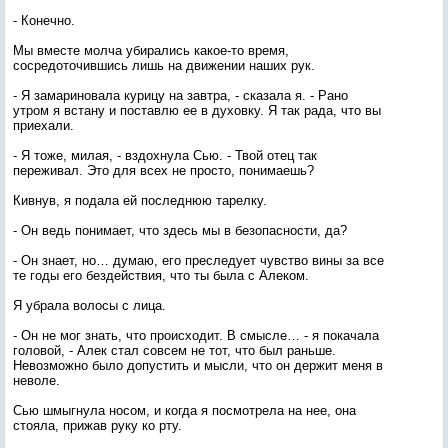
- Конечно.
Мы вместе молча убирались какое-то время,
сосредоточившись лишь на движении наших рук.
- Я замариновала курицу на завтра, - сказала я. - Рано
утром я встану и поставлю ее в духовку. Я так рада, что вы
приехали.
- Я тоже, милая, - вздохнула Сью. - Твой отец так
переживал. Это для всех не просто, понимаешь?
Кивнув, я подала ей последнюю тарелку.
- Он ведь понимает, что здесь мы в безопасности, да?
- Он знает, но… думаю, его преследует чувство вины за все
те годы его бездействия, что ты была с Алеком.
Я убрала волосы с лица.
- Он не мог знать, что происходит. В смысле… - я покачала
головой, - Алек стал совсем не тот, что был раньше.
Невозможно было допустить и мысли, что он держит меня в
неволе.
Сью шмыгнула носом, и когда я посмотрела на нее, она
стояла, прижав руку ко рту.